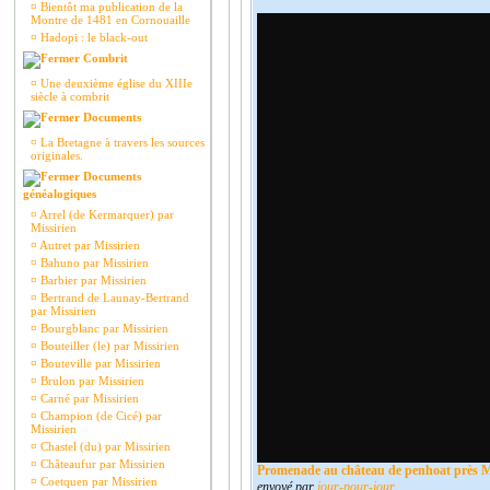
¤
Bientôt ma publication de la
Montre de 1481 en Cornouaille
¤
Hadopi : le black-out
Combrit
¤
Une deuxième église du XIIIe
siècle à combrit
Documents
¤
La Bretagne à travers les sources
originales.
Documents
généalogiques
¤
Arrel (de Kermarquer) par
Missirien
¤
Autret par Missirien
¤
Bahuno par Missirien
¤
Barbier par Missirien
¤
Bertrand de Launay-Bertrand
par Missirien
¤
Bourgblanc par Missirien
¤
Bouteiller (le) par Missirien
¤
Bouteville par Missirien
¤
Brulon par Missirien
¤
Carné par Missirien
¤
Champion (de Cicé) par
Missirien
¤
Chastel (du) par Missirien
¤
Châteaufur par Missirien
Promenade au château de penhoat près M
¤
Coetquen par Missirien
envoyé par
jour-pour-jour