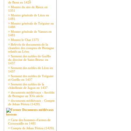
de Brest en 1420
¤
Montre du sire de Rieux en
1351
¤
Montre générale de Léon en
1481
¤
Montre générale de Tréguier en
1480.
¤
Montre générale de Vannes en
1481
¤
Montre le Chat 1375
¤
Relevés de documents de la
chambre des comptes de Bretagne
relatifs au Léon
¤
Serment des nobles de Goëllo
du diocèse de Saint-Brieuc en
1437
¤
Serment des nobles de Léon en
1437
¤
Serment des nobles de Tréguier
et Goëllo en 1437
¤
Serment des nobles de la
châtellenie de Jugon en 1437
¤
documents médiévaux - Anoblis
de Bretagne au XVe siècle
¤
documents médiévaux - Compte
de Jehan Périou (1420).
Documents médiévaux
bretons
¤
Carte des hommes d'armes de
Cornouaille en 1481
¤
Compte de Jehan Périou (1420).