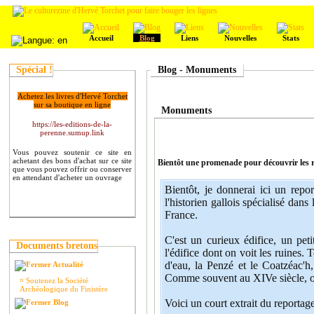
Accueil
Blog
Liens
Nouvelles
Stats
Spécial !
Blog - Monuments
Achetez les livres d'Hervé Torchet
sur sa boutique en ligne
Monuments
https://les-editions-de-la-
perenne.sumup.link
Vous pouvez soutenir ce site en
achetant des bons d'achat sur ce site
Bientôt une promenade pour découvrir les 
que vous pouvez offrir ou conserver
en attendant d'acheter un ouvrage
Bientôt, je donnerai ici un repo
l'historien gallois spécialisé da
France.
C'est un curieux édifice, un peti
Documents bretons
l'édifice dont on voit les ruines.
d'eau, la Penzé et le Coatzéac'h
Actualité
Comme souvent au XIVe siècle, o
¤
Soutenez la Société
Archéologique du Finistère
Voici un court extrait du reportage
Blog