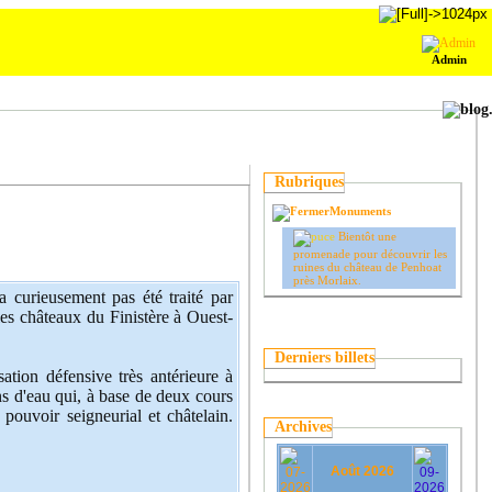
Admin
Rubriques
Monuments
Bientôt une
promenade pour découvrir les
ruines du château de Penhoat
près Morlaix.
a curieusement pas été traité par
les châteaux du Finistère à Ouest-
Derniers billets
sation défensive très antérieure à
ans d'eau qui, à base de deux cours
pouvoir seigneurial et châtelain.
Archives
Août 2026