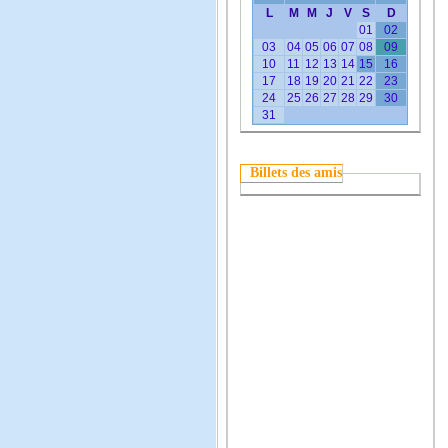
L
M
M
J
V
S
D
01
02
03
04
05
06
07
08
09
10
11
12
13
14
15
16
17
18
19
20
21
22
23
24
25
26
27
28
29
30
31
Billets des amis