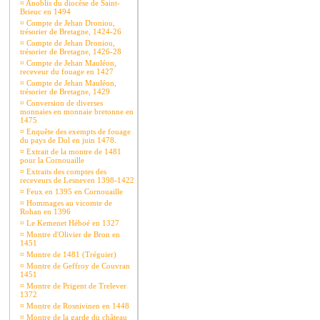
¤
Anoblis du diocèse de Saint-
Brieuc en 1494
¤
Compte de Jehan Droniou,
trésorier de Bretagne, 1424-26
¤
Compte de Jehan Droniou,
trésorier de Bretagne, 1426-28
¤
Compte de Jehan Mauléon,
receveur du fouage en 1427
¤
Compte de Jehan Mauléon,
trésorier de Bretagne, 1429
¤
Conversion de diverses
monnaies en monnaie bretonne en
1475
¤
Enquête des exempts de fouage
du pays de Dol en juin 1478.
¤
Extrait de la montre de 1481
pour la Cornouaille
¤
Extraits des comptes des
receveurs de Lesneven 1398-1422
¤
Feux en 1395 en Cornouaille
¤
Hommages au vicomte de
Rohan en 1396
¤
Le Kemenet Héboé en 1327
¤
Montre d'Olivier de Bron en
1451
¤
Montre de 1481 (Tréguier)
¤
Montre de Geffroy de Couvran
1451
¤
Montre de Prigent de Trelever
1372
¤
Montre de Rosnivinen en 1448
¤
Montre de la garde du château