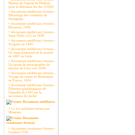
Montre de l'amiral de Penhoet
pour la libération du duc (1420)
¤
documents médiévaux bretons -
Nécrologe des cordeliers de
Guingamp
¤
documents médiévaux bretons -
Plouescat, 1450
¤
documents médiévaux bretons -
Saint-Thélo (22) en 1438
¤
documents médiévaux bretons -
Scrignac en 1445
¤
documents médiévaux bretons -
Un essai d'armorial de la montre
de 1467 en Léon
¤
documents médiévaux bretons -
Un projet de monographie du
diocèse de Léon vers 1640
¤
documents médiévaux bretons -
Voyage du comte de Richemont
en France, 1424.
¤
documents médiévaux bretons -
Éléments généalogiques de
l'enquête de 1341 sur la
succession du duché
Documents nobiliaires
¤
Le 1er nobiliaire breton par
Missirien
Documents
renaissance bretons
¤
documents renaissance bretons -
Combrit 1559