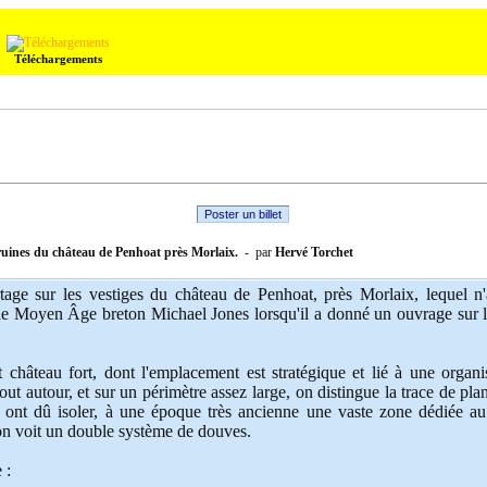
Téléchargements
Poster un billet
ruines du château de Penhoat près Morlaix.
- par
Hervé Torchet
rtage sur les vestiges du château de Penhoat, près Morlaix, lequel n'
ns le Moyen Âge breton Michael Jones lorsqu'il a donné un ouvrage sur 
t château fort, dont l'emplacement est stratégique et lié à une organi
 Tout autour, et sur un périmètre assez large, on distingue la trace de pl
, ont dû isoler, à une époque très ancienne une vaste zone dédiée au 
n voit un double système de douves.
 :