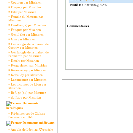
¤
Couvran par Missirien
Publié le
11/09/2008 @ 15:56
¤
Disquay par Missirien
¤
Eder par Missirien
¤
Famille du Mescam par
Missirien
¤
Feuillée (la) par Missirien
Commentaires
¤
Fouquet par Missirien
¤
Gentil (le) par Missirien
¤
Glas par Missirien
¤
Généalogie de la maison de
Coetivy par Missirien
¤
Généalogie de la maison de
Penmarc'h par Missirien
¤
Keraly par Missirien
¤
Kerguelenen par Missirien
¤
Kernevenoy par Missirien
¤
Kersaudy par Missirien
¤
Langueouez par Missirien
¤
Les vicomtes de Léon par
Missirien
¤
Refuge (du) par Missirien
¤
du Faou par Missirien
Documents
héraldiques
¤
Prééminences de Clohars-
Fouesnant en 1680
Documents médiévaux
¤
Anoblis de Léon au XVe siècle