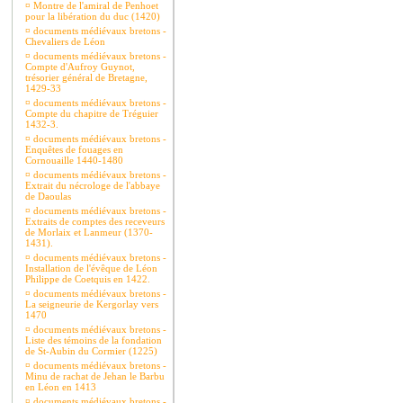
¤
Montre de l'amiral de Penhoet
pour la libération du duc (1420)
¤
documents médiévaux bretons -
Chevaliers de Léon
¤
documents médiévaux bretons -
Compte d'Aufroy Guynot,
trésorier général de Bretagne,
1429-33
¤
documents médiévaux bretons -
Compte du chapitre de Tréguier
1432-3.
¤
documents médiévaux bretons -
Enquêtes de fouages en
Cornouaille 1440-1480
¤
documents médiévaux bretons -
Extrait du nécrologe de l'abbaye
de Daoulas
¤
documents médiévaux bretons -
Extraits de comptes des receveurs
de Morlaix et Lanmeur (1370-
1431).
¤
documents médiévaux bretons -
Installation de l'évêque de Léon
Philippe de Coetquis en 1422.
¤
documents médiévaux bretons -
La seigneurie de Kergorlay vers
1470
¤
documents médiévaux bretons -
Liste des témoins de la fondation
de St-Aubin du Cormier (1225)
¤
documents médiévaux bretons -
Minu de rachat de Jehan le Barbu
en Léon en 1413
¤
documents médiévaux bretons -