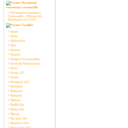
Documents
renaissance cornouaille
¤
Documents renaissance
Cornouaille - Officiers du
Quemenet vers 1530.
Familles
¤
Adam
¤
Alain
¤
Aldroviche
¤
Alet
¤
Amezre
¤
Anseau
¤
Ansquer (Cornouaille)
¤
Arrel (de Kermarquer)
¤
Artur
¤
Auray (d')
¤
Autret
¤
Avaugour (d')
¤
Bachelier
¤
Bahuezre
¤
Bahulost
¤
Bahuno
¤
Baillif (le)
¤
Barbu (le)
¤
Barray
¤
Bavalan (de)
¤
Beaubois (de)
¤
Beaucours (de)