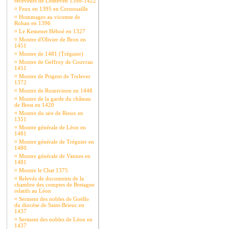
receveurs de Lesneven 1398-1422
¤
Feux en 1395 en Cornouaille
¤
Hommages au vicomte de
Rohan en 1396
¤
Le Kemenet Héboé en 1327
¤
Montre d'Olivier de Bron en
1451
¤
Montre de 1481 (Tréguier)
¤
Montre de Geffroy de Couvran
1451
¤
Montre de Prigent de Trelever
1372
¤
Montre de Rosnivinen en 1448
¤
Montre de la garde du château
de Brest en 1420
¤
Montre du sire de Rieux en
1351
¤
Montre générale de Léon en
1481
¤
Montre générale de Tréguier en
1480.
¤
Montre générale de Vannes en
1481
¤
Montre le Chat 1375
¤
Relevés de documents de la
chambre des comptes de Bretagne
relatifs au Léon
¤
Serment des nobles de Goëllo
du diocèse de Saint-Brieuc en
1437
¤
Serment des nobles de Léon en
1437