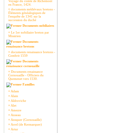
Voyage du comte de Richemont
en France, 1424.
¤
documents médiévaux bretons -
Éléments généalogiques de
l'enquête de 1341 sur la
succession du duché
Documents nobiliaires
¤
Le 1er nobiliaire breton par
Missirien
Documents
renaissance bretons
¤
documents renaissance bretons -
Combrit 1559
Documents
renaissance cornouaille
¤
Documents renaissance
Cornouaille - Officiers du
Quemenet vers 1530.
Familles
¤
Adam
¤
Alain
¤
Aldroviche
¤
Alet
¤
Amezre
¤
Anseau
¤
Ansquer (Cornouaille)
¤
Arrel (de Kermarquer)
¤
Artur