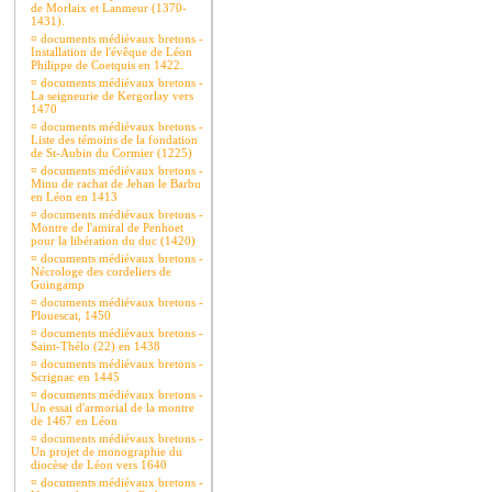
de Morlaix et Lanmeur (1370-
1431).
¤
documents médiévaux bretons -
Installation de l'évêque de Léon
Philippe de Coetquis en 1422.
¤
documents médiévaux bretons -
La seigneurie de Kergorlay vers
1470
¤
documents médiévaux bretons -
Liste des témoins de la fondation
de St-Aubin du Cormier (1225)
¤
documents médiévaux bretons -
Minu de rachat de Jehan le Barbu
en Léon en 1413
¤
documents médiévaux bretons -
Montre de l'amiral de Penhoet
pour la libération du duc (1420)
¤
documents médiévaux bretons -
Nécrologe des cordeliers de
Guingamp
¤
documents médiévaux bretons -
Plouescat, 1450
¤
documents médiévaux bretons -
Saint-Thélo (22) en 1438
¤
documents médiévaux bretons -
Scrignac en 1445
¤
documents médiévaux bretons -
Un essai d'armorial de la montre
de 1467 en Léon
¤
documents médiévaux bretons -
Un projet de monographie du
diocèse de Léon vers 1640
¤
documents médiévaux bretons -