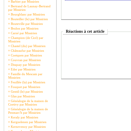
¤
Barbier par Missirien
¤
Bertrand de Launay-Bertrand
par Missirien
¤
Bourgblanc par Missirien
¤
Bouteiller (le) par Missirien
¤
Bouteville par Missirien
¤
Brulon par Missirien
Réactions à cet article
¤
Carné par Missirien
¤
Champion (de Cicé) par
Missirien
¤
Chastel (du) par Missirien
¤
Châteaufur par Missirien
¤
Coetquen par Missirien
¤
Couvran par Missirien
¤
Disquay par Missirien
¤
Eder par Missirien
¤
Famille du Mescam par
Missirien
¤
Feuillée (la) par Missirien
¤
Fouquet par Missirien
¤
Gentil (le) par Missirien
¤
Glas par Missirien
¤
Généalogie de la maison de
Coetivy par Missirien
¤
Généalogie de la maison de
Penmarc'h par Missirien
¤
Keraly par Missirien
¤
Kerguelenen par Missirien
¤
Kernevenoy par Missirien