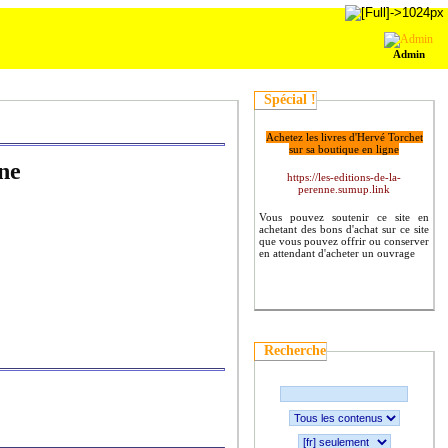
Admin
Spécial !
Achetez les livres d'Hervé Torchet
sur sa boutique en ligne
ne
https://les-editions-de-la-
perenne.sumup.link
Vous pouvez soutenir ce site en
achetant des bons d'achat sur ce site
que vous pouvez offrir ou conserver
en attendant d'acheter un ouvrage
Recherche