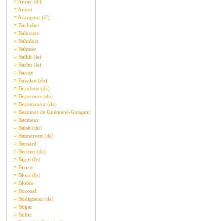
¤
Auray (d')
¤
Autret
¤
Avaugour (d')
¤
Bachelier
¤
Bahuezre
¤
Bahulost
¤
Bahuno
¤
Baillif (le)
¤
Barbu (le)
¤
Barray
¤
Bavalan (de)
¤
Beaubois (de)
¤
Beaucours (de)
¤
Beaumanoir (de)
¤
Beaumer de Guéméné-Guégant
¤
Becmeur
¤
Beisit (du)
¤
Bennerven (de)
¤
Bernard
¤
Berrien (de)
¤
Bigot (le)
¤
Bizien
¤
Bloas (le)
¤
Blohio
¤
Bocozel
¤
Bodigneau (de)
¤
Bogar
¤
Bohic