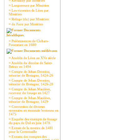
¤
Kersaudy par Missirien
¤
Langueouez par Missirien
¤
Les vicomtes de Léon par
Missirien
¤
Refuge (du) par Missirien
¤
du Faou par Missirien
Documents
héraldiques
¤
Prééminences de Clohars-
Fouesnant en 1680
Documents médiévaux
¤
Anoblis de Léon au XVe siècle
¤
Anoblis du diocèse de Saint-
Brieuc en 1494
¤
Compte de Jehan Droniou,
trésorier de Bretagne, 1424-26
¤
Compte de Jehan Droniou,
trésorier de Bretagne, 1426-28
¤
Compte de Jehan Mauléon,
receveur du fouage en 1427
¤
Compte de Jehan Mauléon,
trésorier de Bretagne, 1429
¤
Conversion de diverses
monnaies en monnaie bretonne en
1475
¤
Enquête des exempts de fouage
du pays de Dol en juin 1478.
¤
Extrait de la montre de 1481
pour la Cornouaille
¤
Extraits des comptes des