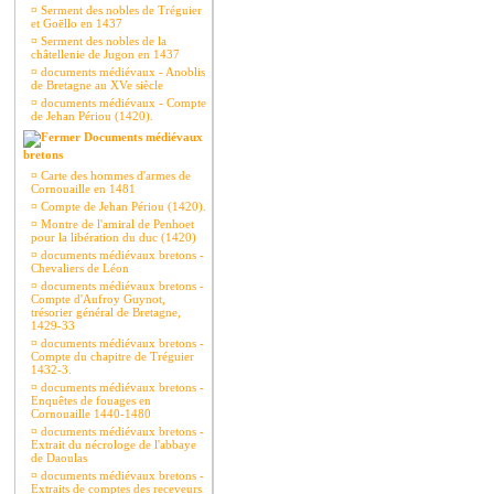
¤
Serment des nobles de Tréguier
et Goëllo en 1437
¤
Serment des nobles de la
châtellenie de Jugon en 1437
¤
documents médiévaux - Anoblis
de Bretagne au XVe siècle
¤
documents médiévaux - Compte
de Jehan Périou (1420).
Documents médiévaux
bretons
¤
Carte des hommes d'armes de
Cornouaille en 1481
¤
Compte de Jehan Périou (1420).
¤
Montre de l'amiral de Penhoet
pour la libération du duc (1420)
¤
documents médiévaux bretons -
Chevaliers de Léon
¤
documents médiévaux bretons -
Compte d'Aufroy Guynot,
trésorier général de Bretagne,
1429-33
¤
documents médiévaux bretons -
Compte du chapitre de Tréguier
1432-3.
¤
documents médiévaux bretons -
Enquêtes de fouages en
Cornouaille 1440-1480
¤
documents médiévaux bretons -
Extrait du nécrologe de l'abbaye
de Daoulas
¤
documents médiévaux bretons -
Extraits de comptes des receveurs