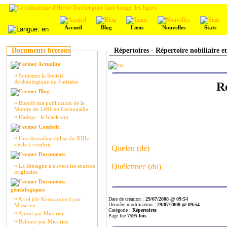
Accueil
Blog
Liens
Nouvelles
Stats
Documents bretons
Répertoires - Répertoire nobiliaire e
Actualité
¤
Soutenez la Société
Archéologique du Finistère
Ré
Blog
¤
Bientôt ma publication de la
Montre de 1481 en Cornouaille
¤
Hadopi : le black-out
Combrit
¤
Une deuxième église du XIIIe
siècle à combrit
Quelen (de)
Documents
Quélennec (du)
¤
La Bretagne à travers les sources
originales.
Documents
généalogiques
¤
Arrel (de Kermarquer) par
Date de création :
29/07/2008 @ 09:54
Dernière modification :
29/07/2008 @ 09:54
Missirien
Catégorie :
Répertoires
¤
Autret par Missirien
Page lue
7595 fois
¤
Bahuno par Missirien