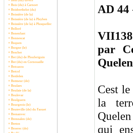
¤
Bois (du) divers
AD 44 
¤
Bois (du) à Carnoet
¤
Boisberthelot (du)
¤
Boissière (de la)
¤
Boissière (de la) à Pleyben
¤
Boissière (de la) à Plusquellec
¤
Bolloré
VII138
¤
Bonenfant
¤
Bonnescat
¤
Boquen
par C
¤
Borgne (le)
¤
Boscher
¤
Bot (du) de Plouferiguin
Quelen
¤
Bot (du) en Cornouaille
¤
Botcazou
¤
Botcol
¤
Botdelen
¤
Botmeur (de)
Cest le
¤
Boulaes
¤
Boulaie (de la)
¤
Boulevar
la te
¤
Boulguern
¤
Bourgeois (le)
¤
Bouteville (de) du Faouet
Quelen
¤
Brenanvec
¤
Brennalen (de)
¤
Breton
qui ens
¤
Broerec (de)