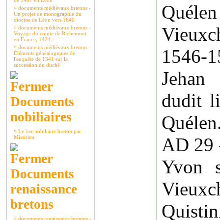
de 1467 en Léon
Quél
¤
documents médiévaux bretons -
Un projet de monographie du
diocèse de Léon vers 1640
Vieuxch
¤
documents médiévaux bretons -
Voyage du comte de Richemont
en France, 1424.
¤
documents médiévaux bretons -
1546-
Éléments généalogiques de
l'enquête de 1341 sur la
succession du duché
Jehan
dudit l
Documents
nobiliaires
Quélen
¤
Le 1er nobiliaire breton par
Missirien
AD 29 -
Yvon s
Documents
Vieu
renaissance
bretons
Quist
¤
documents renaissance bretons -