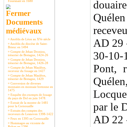
douai
Fouesnant en 1680
Quélen
Documents
receve
médiévaux
AD 29 
¤
Anoblis de Léon au XVe siècle
¤
Anoblis du diocèse de Saint-
Brieuc en 1494
30-10
¤
Compte de Jehan Droniou,
trésorier de Bretagne, 1424-26
¤
Compte de Jehan Droniou,
trésorier de Bretagne, 1426-28
Pont, 
¤
Compte de Jehan Mauléon,
receveur du fouage en 1427
¤
Compte de Jehan Mauléon,
Quél
trésorier de Bretagne, 1429
¤
Conversion de diverses
monnaies en monnaie bretonne en
Locque
1475
¤
Enquête des exempts de fouage
du pays de Dol en juin 1478.
par le 
¤
Extrait de la montre de 1481
pour la Cornouaille
¤
Extraits des comptes des
receveurs de Lesneven 1398-1422
AD 22 
¤
Feux en 1395 en Cornouaille
¤
Hommages au vicomte de
Rohan en 1396