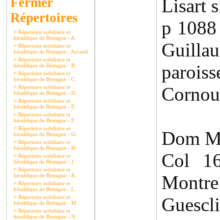
Lisart 
Répertoires
p 1088
¤
Répertoire nobiliaire et
héraldique de Bretagne - A.
Guilla
¤
Répertoire nobiliaire et
héraldique de Bretagne - Accueil.
¤
Répertoire nobiliaire et
parois
héraldique de Bretagne - B.
¤
Répertoire nobiliaire et
héraldique de Bretagne - C.
Cornoua
¤
Répertoire nobiliaire et
héraldique de Bretagne - D.
¤
Répertoire nobiliaire et
héraldique de Bretagne - E.
¤
Répertoire nobiliaire et
héraldique de Bretagne - F.
¤
Répertoire nobiliaire et
Dom Mo
héraldique de Bretagne - G.
¤
Répertoire nobiliaire et
héraldique de Bretagne - H.
Col 
¤
Répertoire nobiliaire et
héraldique de Bretagne - J.
¤
Répertoire nobiliaire et
Montr
héraldique de Bretagne - K.
¤
Répertoire nobiliaire et
héraldique de Bretagne - L.
¤
Répertoire nobiliaire et
Guescl
héraldique de Bretagne - M.
¤
Répertoire nobiliaire et
héraldique de Bretagne - N.