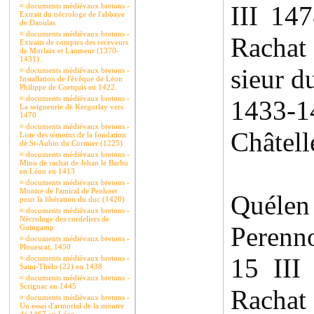
III 1
¤
documents médiévaux bretons -
Extrait du nécrologe de l'abbaye
de Daoulas
¤
documents médiévaux bretons -
Rachat
Extraits de comptes des receveurs
de Morlaix et Lanmeur (1370-
1431).
sieur d
¤
documents médiévaux bretons -
Installation de l'évêque de Léon
Philippe de Coetquis en 1422.
¤
documents médiévaux bretons -
14
La seigneurie de Kergorlay vers
1470
¤
documents médiévaux bretons -
Châtell
Liste des témoins de la fondation
de St-Aubin du Cormier (1225)
¤
documents médiévaux bretons -
Minu de rachat de Jehan le Barbu
Rach
en Léon en 1413
¤
documents médiévaux bretons -
Montre de l'amiral de Penhoet
Quélen
pour la libération du duc (1420)
¤
documents médiévaux bretons -
Nécrologe des cordeliers de
Perenn
Guingamp
¤
documents médiévaux bretons -
Plouescat, 1450
15 I
¤
documents médiévaux bretons -
Saint-Thélo (22) en 1438
¤
documents médiévaux bretons -
Scrignac en 1445
Racha
¤
documents médiévaux bretons -
Un essai d'armorial de la montre