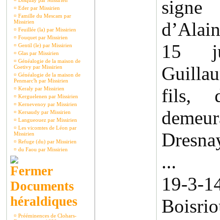
signe 
¤
Disquay par Missirien
¤
Eder par Missirien
¤
Famille du Mescam par
Missirien
d’Alai
¤
Feuillée (la) par Missirien
¤
Fouquet par Missirien
15 j
¤
Gentil (le) par Missirien
¤
Glas par Missirien
¤
Généalogie de la maison de
Guilla
Coetivy par Missirien
¤
Généalogie de la maison de
Penmarc'h par Missirien
fils,
¤
Keraly par Missirien
¤
Kerguelenen par Missirien
¤
Kernevenoy par Missirien
demeur
¤
Kersaudy par Missirien
¤
Langueouez par Missirien
¤
Les vicomtes de Léon par
Dresnay
Missirien
¤
Refuge (du) par Missirien
¤
du Faou par Missirien
...
19-3-1
Documents
héraldiques
Boisr
¤
Prééminences de Clohars-