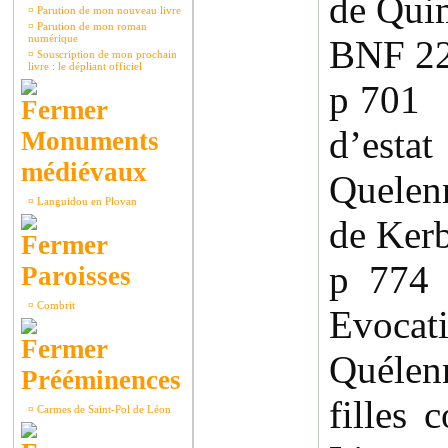
de Qui
¤
Parution de mon nouveau livre
¤
Parution de mon roman
numérique
BNF 2
¤
Souscription de mon prochain
livre : le dépliant officiel
p 701 
d’est
Monuments
médiévaux
Quelen
¤
Languidou en Plovan
de Kerb
p 774
Paroisses
¤
Combrit
Evocat
Quélen
Prééminences
filles 
¤
Carmes de Saint-Pol de Léon