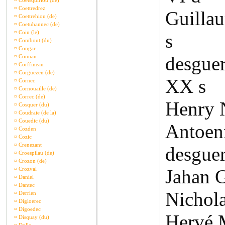
¤
Coetsquiriou (de)
¤
Coettredrez
Guilla
¤
Coettrehiou (de)
¤
Coetuhannec (de)
¤
Coin (le)
s
¤
Combout (du)
¤
Congar
desgue
¤
Connan
¤
Corffineau
¤
Corguezen (de)
XX s
¤
Cornec
¤
Cornouaille (de)
¤
Correc (de)
Henry N
¤
Cosquer (du)
¤
Coudraie (de la)
¤
Couedic (du)
Antoenn
¤
Cozden
¤
Cozic
¤
Crenezant
desguer
¤
Croespilau (de)
¤
Crozon (de)
¤
Crozval
Jahan 
¤
Daniel
¤
Dantec
Nichola
¤
Derrien
¤
Digloerec
¤
Digoedec
Hervé 
¤
Disquay (du)