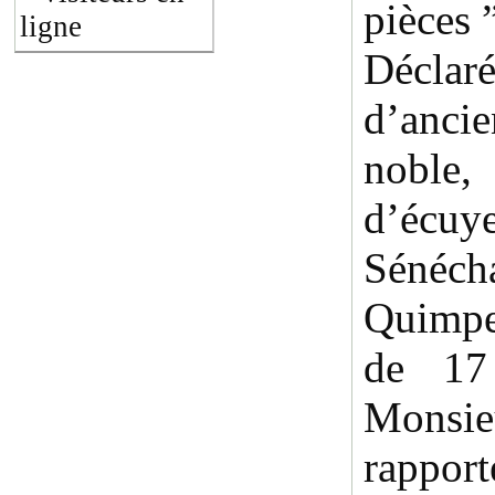
pièces 
ligne
Décla
d’anc
noble
d’écuy
Séné
Quimpe
de 17
Mons
rapport