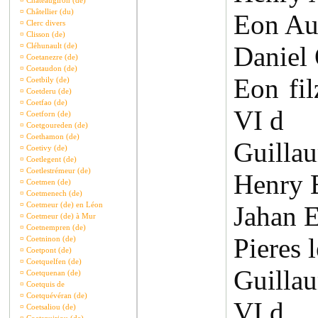
¤
Châteaugiron (de)
¤
Châtellier (du)
Eon Au
¤
Clerc divers
¤
Clisson (de)
¤
Cléhunault (de)
Daniel
¤
Coetanezre (de)
¤
Coetaudon (de)
Eon fi
¤
Coetbily (de)
¤
Coetderu (de)
¤
Coetfao (de)
VI d
¤
Coetforn (de)
¤
Coetgoureden (de)
¤
Coethamon (de)
Guilla
¤
Coetivy (de)
¤
Coetlegent (de)
¤
Coetlestrémeur (de)
Henry 
¤
Coetmen (de)
¤
Coetmenech (de)
¤
Coetmeur (de) en Léon
Jahan E
¤
Coetmeur (de) à Mur
¤
Coetnempren (de)
Pieres 
¤
Coetninon (de)
¤
Coetpont (de)
¤
Coetquelfen (de)
Guilla
¤
Coetquenan (de)
¤
Coetquis de
¤
Coetquévéran (de)
VI d
¤
Coetsaliou (de)