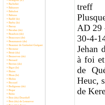
¤
Avaugour (d')
tref
¤
Bachelier
¤
Bahuezre
¤
Bahulost
Plusque
¤
Bahuno
¤
Baillif (le)
¤
Barbu (le)
AD 29 
¤
Barray
¤
Bavalan (de)
¤
Beaubois (de)
30-4-1
¤
Beaucours (de)
¤
Beaumanoir (de)
¤
Beaumer de Guéméné-Guégant
Jehan 
¤
Becmeur
¤
Beisit (du)
à foi e
¤
Bennerven (de)
¤
Bernard
¤
Berrien (de)
de Qué
¤
Bigot (le)
¤
Bizien
¤
Bloas (le)
Heuc, s
¤
Blohio
¤
Bocozel
¤
Bodigneau (de)
de Kere
¤
Bogar
¤
Bohic
¤
Bois (du) Dourduff
¤
Bois (du) de Lesnarvor