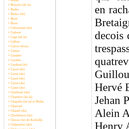
¤
Brullé
¤
Bruyère (de la)
en rac
¤
Budes
¤
Buliec (de)
Bretai
¤
Buzic
¤
Buzic
¤
Cabournais (de)
decois 
¤
Cadoret
¤
Cage (de la)
¤
Calloet
trespas
¤
Calvez divers
¤
Camus
¤
Canaber
quatrev
¤
Caradec
¤
Cardinal (le)
¤
Carné (de)
Guillou
¤
Carné (de)
¤
Carné (de)
Hervé 
¤
Carné (de)
¤
Castet (de)
¤
Chaffault (du)
Jehan P
¤
Chambre (de la)
¤
Chapelle (de la) et Molac
¤
Charruel
Alein 
¤
Chastel (du)
¤
Chefdubois (de)
¤
Chever (le) de Kerbullic
Henry 
¤
Châteaufur (de)