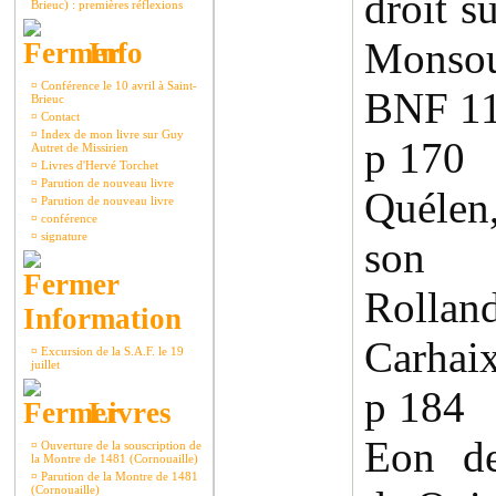
droit su
Brieuc) : premières réflexions
Monsou
Info
¤
Conférence le 10 avril à Saint-
BNF 1
Brieuc
¤
Contact
¤
Index de mon livre sur Guy
p 17
Autret de Missirien
¤
Livres d'Hervé Torchet
¤
Parution de nouveau livre
Quélen
¤
Parution de nouveau livre
¤
conférence
¤
signature
son f
Rollan
Information
Carhaix
¤
Excursion de la S.A.F. le 19
juillet
p 18
Livres
Eon de
¤
Ouverture de la souscription de
la Montre de 1481 (Cornouaille)
¤
Parution de la Montre de 1481
(Cornouaille)