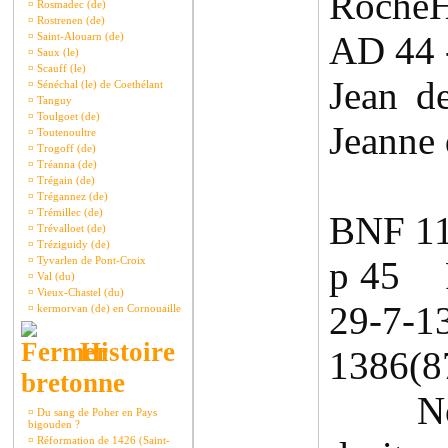
RocheH
¤
Rosmadec (de)
¤
Rostrenen (de)
AD 44 
¤
Saint-Alouarn (de)
¤
Saux (le)
¤
Scauff (le)
Jean de
¤
Sénéchal (le) de Coethélant
¤
Tanguy
¤
Toulgoet (de)
Jeanne
¤
Toutenoultre
¤
Trogoff (de)
¤
Tréanna (de)
¤
Trégain (de)
¤
Trégannez (de)
¤
Trémillec (de)
BNF 1
¤
Trévalloet (de)
¤
Tréziguidy (de)
¤
Tyvarlen de Pont-Croix
p 45 R
¤
Val (du)
¤
Vieux-Chastel (du)
29-7
¤
kermorvan (de) en Cornouaille
Histoire
1386(8
bretonne
Nobl
¤
Du sang de Poher en Pays
bigouden ?
¤
Réformation de 1426 (Saint-