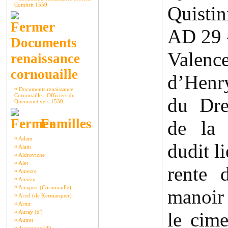
Combrit 1559
Quistin
AD 29 
Documents
Valenc
renaissance
cornouaille
d’Henr
¤
Documents renaissance
Cornouaille - Officiers du
du Dre
Quemenet vers 1530.
Familles
de la 
¤
Adam
dudit l
¤
Alain
¤
Aldroviche
¤
Alet
rente 
¤
Amezre
¤
Anseau
¤
Ansquer (Cornouaille)
manoir
¤
Arrel (de Kermarquer)
¤
Artur
¤
Auray (d')
le cime
¤
Autret