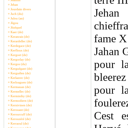
¤
Jeannin
¤
Jehan
Jeha
¤
Jourdain divers
¤
Juch (du)
¤
Julou (an)
chieff
¤
Jégou
¤
Jézéquel
¤
Kaer (de)
fame X
¤
Keranrais (de)
¤
Kerardellec (de)
¤
Kerdegace (de)
Jahan G
¤
Kerfloux (de)
¤
Kergoet (de)
¤
Kergorlay (de)
pour l
¤
Kergos (du)
¤
Kerguégant (de)
bleerez
¤
Kerguélen (de)
¤
Kerlazrec (de)
¤
Kerloaguen (de)
pour l
¤
Kermauan (de)
¤
Kermellec (de)
¤
Kerminihy (de)
fouler
¤
Kermodiern (de)
¤
Kernivinen (de)
¤
Kerouant (de)
Cest e
¤
Kerourcuff (de)
¤
Kerouzéré (de)
¤
Kerraoul (de)