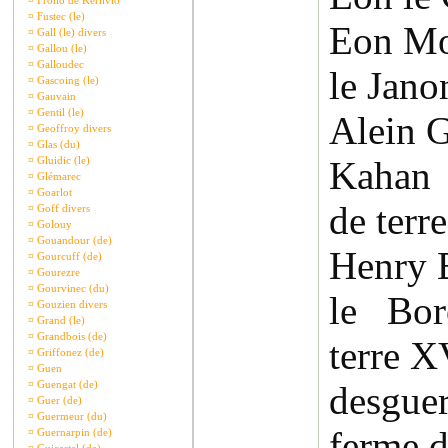
¤
Frollo de Kerlivio
¤
Fustec (le)
Eon Mo
¤
Gall (le) divers
¤
Gallou (le)
¤
Galloudec
le Jano
¤
Gascoing (le)
¤
Gauvain
¤
Gentil (le)
Alein G
¤
Geoffroy divers
¤
Glas (du)
¤
Gluidic (le)
Kahan 
¤
Glémarec
¤
Goarlot
de terr
¤
Goff divers
¤
Golouy
¤
Gouandour (de)
Henry 
¤
Gourcuff (de)
¤
Gourezre
¤
Gourvinec (du)
le Bo
¤
Gouzien divers
¤
Grand (le)
¤
Grandbois (de)
terre X
¤
Griffonez (de)
¤
Guen
¤
Guengat (de)
desgu
¤
Guer (de)
¤
Guermeur (du)
ferme d
¤
Guernarpin (de)