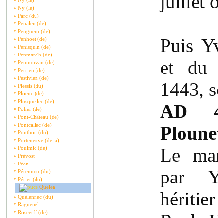
juillet 
¤
Ny (le)
¤
Ny (le)
¤
Parc (du)
¤
Penalen (de)
¤
Penguern (de)
Puis Y
¤
Penhoet (de)
¤
Penisquin (de)
¤
Penmarc'h (de)
et du 
¤
Penmorvan (de)
¤
Perrien (de)
¤
Pestivien (de)
1443, s
¤
Plessis (du)
¤
Ploeuc (de)
¤
Plusquellec (de)
AD 
¤
Poher (de)
¤
Pont-Château (de)
¤
Pontcallec (de)
Ploune
¤
Ponthou (du)
¤
Porteneuve (de la)
Le man
¤
Poulmic (de)
¤
Prévost
¤
Péan
par 
¤
Pérennou (du)
¤
Périer (du)
Quelen
hériti
¤
Quélennec (du)
¤
Raguenel
¤
Roscerff (de)