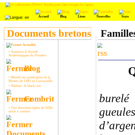
Accueil
Blog
Liens
Nouvelles
Stats
Documents bretons
Famille
Actualité
¤
Soutenez la Société
Archéologique du Finistère
Blog
Q
¤
Bientôt ma publication de la
Montre de 1481 en Cornouaille
¤
Hadopi : le black-out
burel
Combrit
gueules
¤
Une deuxième église du XIIIe
siècle à combrit
d’arge
Documents