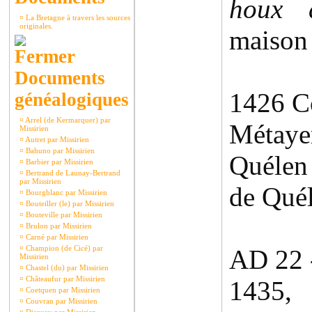
houx 
¤
La Bretagne à travers les sources
originales.
maison
Documents
1426 C
généalogiques
¤
Arrel (de Kermarquer) par
Métaye
Missirien
¤
Autret par Missirien
¤
Bahuno par Missirien
Quélen
¤
Barbier par Missirien
¤
Bertrand de Launay-Bertrand
par Missirien
de Quél
¤
Bourgblanc par Missirien
¤
Bouteiller (le) par Missirien
¤
Bouteville par Missirien
¤
Brulon par Missirien
¤
Carné par Missirien
¤
Champion (de Cicé) par
AD 22 
Missirien
¤
Chastel (du) par Missirien
¤
Châteaufur par Missirien
1435,
¤
Coetquen par Missirien
¤
Couvran par Missirien