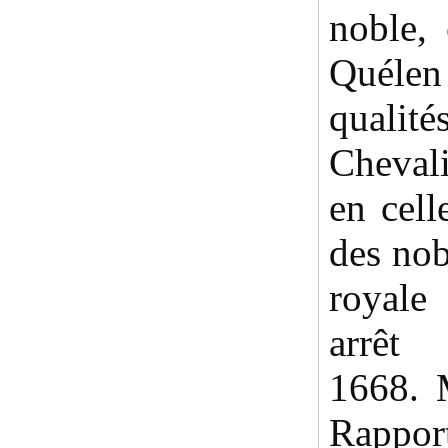
noble, 
Quélen
qualit
Chevali
en cell
des nob
royal
arrêt
1668. 
Rapport