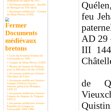
châtellenie de Jugon en 1437
Quélen, 
¤
documents médiévaux - Anoblis
de Bretagne au XVe siècle
¤
documents médiévaux - Compte
feu Jeh
de Jehan Périou (1420).
paternel
Documents
AD 29 
médiévaux
III 
bretons
¤
Carte des hommes d'armes de
Châtell
Cornouaille en 1481
¤
Compte de Jehan Périou (1420).
¤
Montre de l'amiral de Penhoet
Rach
pour la libération du duc (1420)
¤
documents médiévaux bretons -
Chevaliers de Léon
de Q
¤
documents médiévaux bretons -
Compte d'Aufroy Guynot,
trésorier général de Bretagne,
1429-33
Vieu
¤
documents médiévaux bretons -
Compte du chapitre de Tréguier
1432-3.
Quistin
¤
documents médiévaux bretons -
Enquêtes de fouages en
Cornouaille 1440-1480