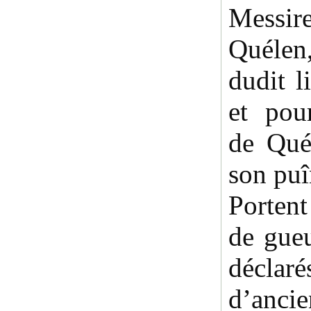
Mess
Quélen
dudit l
et pou
de Qué
son puî
Portent
de gueu
décla
d’anc