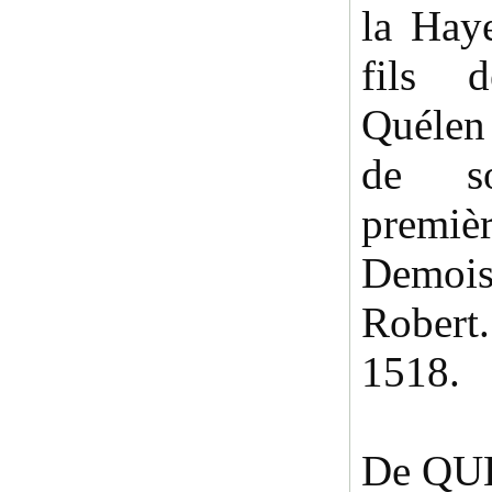
la Haye
fils 
Quélen
de s
premi
Demoi
Robert
1518.
De QU