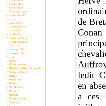
Hervé 
¤
Kersauzon (de)
¤
Kerviher (de)
ordina
¤
Kervéol (de)
¤
Kervéréguin (de)
¤
Kerynisan (de)
de Bret
¤
Lagadec (le)
¤
Lande (de la)
¤
Langueouez (de)
Conan 
¤
Lanros (de)
¤
Laval (de)
¤
Lesaudevez (de)
princ
¤
Lesaudevez (de)
¤
Lesivy (de)
¤
Lesongar (de)
cheval
¤
Lespervez (de)
¤
Léon
¤
Madeuc
Auffro
¤
Malestroit (de)
¤
Marche (de la) en Cornouaille
ledit 
¤
Marhallac'h (du)
¤
Marigo
¤
Menez (du)
en abse
¤
Moeam
¤
Moellien (de)
¤
Moreau
a ces 
¤
Morillon
¤
Mur (de et du)
¤
Nevet (de)