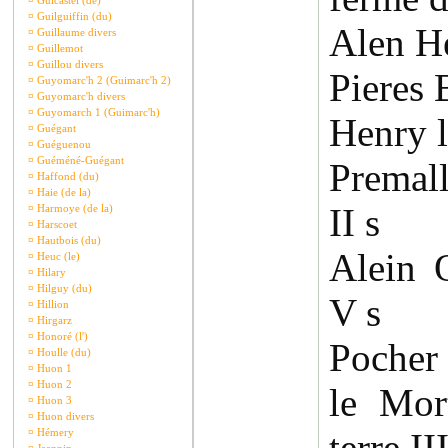
¤
Guicastel (de)
¤
Guilguiffin (du)
Alen H
¤
Guillaume divers
¤
Guillemot
¤
Guillou divers
Pieres 
¤
Guyomarc'h 2 (Guimarc'h 2)
¤
Guyomarc'h divers
¤
Guyomarch 1 (Guimarc'h)
Henry l
¤
Guégant
¤
Guéguenou
¤
Guéméné-Guégant
Premal
¤
Haffond (du)
¤
Haie (de la)
II s
¤
Harmoye (de la)
¤
Harscoet
¤
Hautbois (du)
Alein 
¤
Heuc (le)
¤
Hilary
¤
Hilguy (du)
V s
¤
Hillion
¤
Hirgarz
¤
Honoré (l')
Pocher
¤
Houlle (du)
¤
Huon 1
¤
Huon 2
le Mor
¤
Huon 3
¤
Huon divers
¤
Hémery
terre III