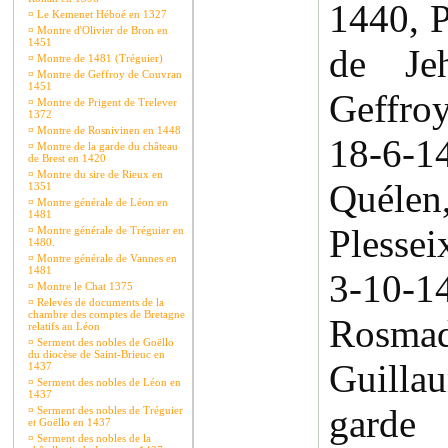
1440, P
¤
Le Kemenet Héboé en 1327
¤
Montre d'Olivier de Bron en
1451
de Je
¤
Montre de 1481 (Tréguier)
¤
Montre de Geffroy de Couvran
1451
Geffroy
¤
Montre de Prigent de Trelever
1372
¤
Montre de Rosnivinen en 1448
18-6-
¤
Montre de la garde du château
de Brest en 1420
¤
Montre du sire de Rieux en
Quélen,
1351
¤
Montre générale de Léon en
1481
Plessei
¤
Montre générale de Tréguier en
1480.
¤
Montre générale de Vannes en
1481
3-10-
¤
Montre le Chat 1375
¤
Relevés de documents de la
chambre des comptes de Bretagne
Rosm
relatifs au Léon
¤
Serment des nobles de Goëllo
du diocèse de Saint-Brieuc en
Guilla
1437
¤
Serment des nobles de Léon en
1437
garde
¤
Serment des nobles de Tréguier
et Goëllo en 1437
¤
Serment des nobles de la