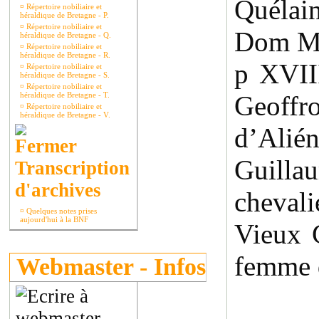
Quélain
¤
Répertoire nobiliaire et
héraldique de Bretagne - P.
¤
Répertoire nobiliaire et
Dom Mor
héraldique de Bretagne - Q.
¤
Répertoire nobiliaire et
héraldique de Bretagne - R.
p XVI
¤
Répertoire nobiliaire et
héraldique de Bretagne - S.
¤
Répertoire nobiliaire et
héraldique de Bretagne - T.
Geoffr
¤
Répertoire nobiliaire et
héraldique de Bretagne - V.
d’Alié
Guillau
Transcription
d'archives
cheva
¤
Quelques notes prises
aujourd'hui à la BNF
Vieux C
femme 
Webmaster - Infos