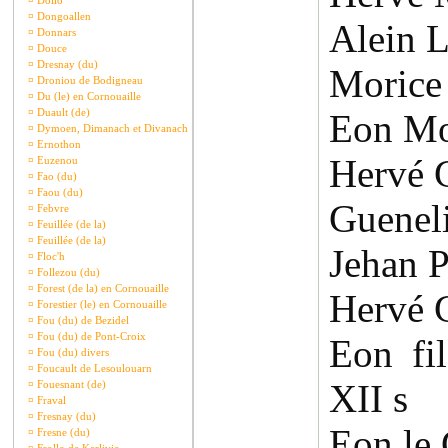
¤
Dollo
¤
Dongoallen
Alein L
¤
Donnars
¤
Douce
¤
Dresnay (du)
Morice 
¤
Droniou de Bodigneau
¤
Du (le) en Cornouaille
¤
Duault (de)
Eon Mo
¤
Dymoen, Dimanach et Divanach
¤
Ernothon
Hervé 
¤
Euzenou
¤
Fao (du)
¤
Faou (du)
Gueneli
¤
Febvre
¤
Feuillée (de la)
¤
Feuillée (de la)
Jehan P
¤
Floc'h
¤
Follezou (du)
¤
Forest (de la) en Cornouaille
Hervé 
¤
Forestier (le) en Cornouaille
¤
Fou (du) de Bezidel
¤
Fou (du) de Pont-Croix
Eon fi
¤
Fou (du) divers
¤
Foucault de Lesoulouarn
XII s
¤
Fouesnant (de)
¤
Fraval
¤
Fresnay (du)
Eon le 
¤
Fresne (du)