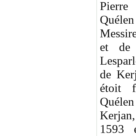
Pierr
Quélen
Messir
et de
Lesparl
de Kerj
étoit 
Quélen
Kerjan
1593 é