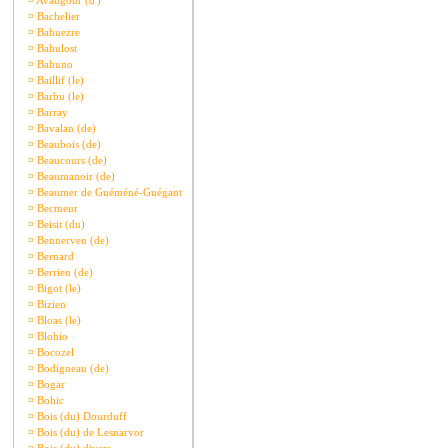
¤
Avaugour (d')
¤
Bachelier
¤
Bahuezre
¤
Bahulost
¤
Bahuno
¤
Baillif (le)
¤
Barbu (le)
¤
Barray
¤
Bavalan (de)
¤
Beaubois (de)
¤
Beaucours (de)
¤
Beaumanoir (de)
¤
Beaumer de Guéméné-Guégant
¤
Becmeur
¤
Beisit (du)
¤
Bennerven (de)
¤
Bernard
¤
Berrien (de)
¤
Bigot (le)
¤
Bizien
¤
Bloas (le)
¤
Blohio
¤
Bocozel
¤
Bodigneau (de)
¤
Bogar
¤
Bohic
¤
Bois (du) Dourduff
¤
Bois (du) de Lesnarvor