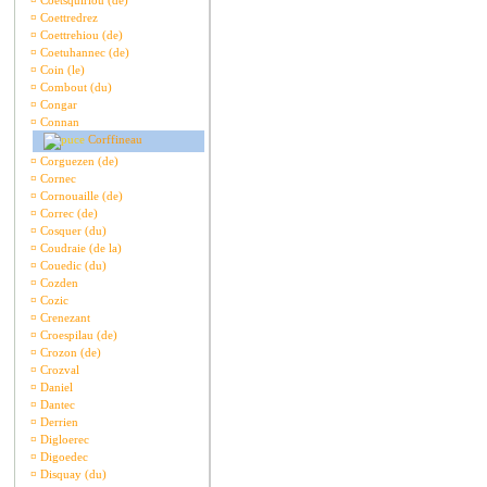
¤
Coetsquiriou (de)
¤
Coettredrez
¤
Coettrehiou (de)
¤
Coetuhannec (de)
¤
Coin (le)
¤
Combout (du)
¤
Congar
¤
Connan
Corffineau
¤
Corguezen (de)
¤
Cornec
¤
Cornouaille (de)
¤
Correc (de)
¤
Cosquer (du)
¤
Coudraie (de la)
¤
Couedic (du)
¤
Cozden
¤
Cozic
¤
Crenezant
¤
Croespilau (de)
¤
Crozon (de)
¤
Crozval
¤
Daniel
¤
Dantec
¤
Derrien
¤
Digloerec
¤
Digoedec
¤
Disquay (du)