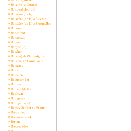
¤
Bois (du) divers
¤
Bois (du) à Carnoet
¤
Boisberthelot (du)
¤
Boissière (de la)
¤
Boissière (de la) à Pleyben
¤
Boissière (de la) à Plusquellec
¤
Bolloré
¤
Bonenfant
¤
Bonnescat
¤
Boquen
¤
Borgne (le)
¤
Boscher
¤
Bot (du) de Plouferiguin
¤
Bot (du) en Cornouaille
¤
Botcazou
¤
Botcol
¤
Botdelen
¤
Botmeur (de)
¤
Boulaes
¤
Boulaie (de la)
¤
Boulevar
¤
Boulguern
¤
Bourgeois (le)
¤
Bouteville (de) du Faouet
¤
Brenanvec
¤
Brennalen (de)
¤
Breton
¤
Broerec (de)