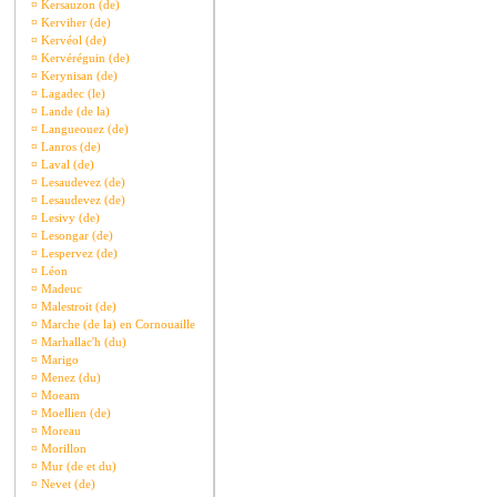
¤
Kersauzon (de)
¤
Kerviher (de)
¤
Kervéol (de)
¤
Kervéréguin (de)
¤
Kerynisan (de)
¤
Lagadec (le)
¤
Lande (de la)
¤
Langueouez (de)
¤
Lanros (de)
¤
Laval (de)
¤
Lesaudevez (de)
¤
Lesaudevez (de)
¤
Lesivy (de)
¤
Lesongar (de)
¤
Lespervez (de)
¤
Léon
¤
Madeuc
¤
Malestroit (de)
¤
Marche (de la) en Cornouaille
¤
Marhallac'h (du)
¤
Marigo
¤
Menez (du)
¤
Moeam
¤
Moellien (de)
¤
Moreau
¤
Morillon
¤
Mur (de et du)
¤
Nevet (de)