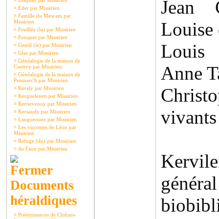
Jean C
¤
Disquay par Missirien
¤
Eder par Missirien
¤
Famille du Mescam par
Missirien
Louise
¤
Feuillée (la) par Missirien
¤
Fouquet par Missirien
Louis 
¤
Gentil (le) par Missirien
¤
Glas par Missirien
¤
Généalogie de la maison de
Anne T
Coetivy par Missirien
¤
Généalogie de la maison de
Penmarc'h par Missirien
Chris
¤
Keraly par Missirien
¤
Kerguelenen par Missirien
¤
Kernevenoy par Missirien
vivants
¤
Kersaudy par Missirien
¤
Langueouez par Missirien
¤
Les vicomtes de Léon par
Missirien
¤
Refuge (du) par Missirien
¤
du Faou par Missirien
Kervi
gé
Documents
héraldiques
biobibl
¤
Prééminences de Clohars-