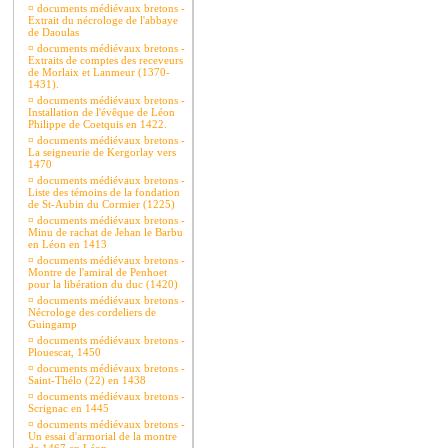
¤
documents médiévaux bretons -
Extrait du nécrologe de l'abbaye
de Daoulas
¤
documents médiévaux bretons -
Extraits de comptes des receveurs
de Morlaix et Lanmeur (1370-
1431).
¤
documents médiévaux bretons -
Installation de l'évêque de Léon
Philippe de Coetquis en 1422.
¤
documents médiévaux bretons -
La seigneurie de Kergorlay vers
1470
¤
documents médiévaux bretons -
Liste des témoins de la fondation
de St-Aubin du Cormier (1225)
¤
documents médiévaux bretons -
Minu de rachat de Jehan le Barbu
en Léon en 1413
¤
documents médiévaux bretons -
Montre de l'amiral de Penhoet
pour la libération du duc (1420)
¤
documents médiévaux bretons -
Nécrologe des cordeliers de
Guingamp
¤
documents médiévaux bretons -
Plouescat, 1450
¤
documents médiévaux bretons -
Saint-Thélo (22) en 1438
¤
documents médiévaux bretons -
Scrignac en 1445
¤
documents médiévaux bretons -
Un essai d'armorial de la montre