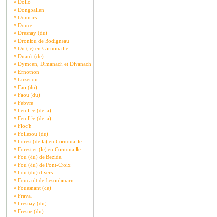
¤
Dollo
¤
Dongoallen
¤
Donnars
¤
Douce
¤
Dresnay (du)
¤
Droniou de Bodigneau
¤
Du (le) en Cornouaille
¤
Duault (de)
¤
Dymoen, Dimanach et Divanach
¤
Ernothon
¤
Euzenou
¤
Fao (du)
¤
Faou (du)
¤
Febvre
¤
Feuillée (de la)
¤
Feuillée (de la)
¤
Floc'h
¤
Follezou (du)
¤
Forest (de la) en Cornouaille
¤
Forestier (le) en Cornouaille
¤
Fou (du) de Bezidel
¤
Fou (du) de Pont-Croix
¤
Fou (du) divers
¤
Foucault de Lesoulouarn
¤
Fouesnant (de)
¤
Fraval
¤
Fresnay (du)
¤
Fresne (du)