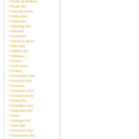
¤
Frollo de Kerlivio
¤
Fustec (le)
¤
Gall (le) divers
¤
Gallou (le)
¤
Galloudec
¤
Gascoing (le)
¤
Gauvain
¤
Gentil (le)
¤
Geoffroy divers
¤
Glas (du)
¤
Gluidic (le)
¤
Glémarec
¤
Goarlot
¤
Goff divers
¤
Golouy
¤
Gouandour (de)
¤
Gourcuff (de)
¤
Gourezre
¤
Gourvinec (du)
¤
Gouzien divers
¤
Grand (le)
¤
Grandbois (de)
¤
Griffonez (de)
¤
Guen
¤
Guengat (de)
¤
Guer (de)
¤
Guermeur (du)
¤
Guernarpin (de)