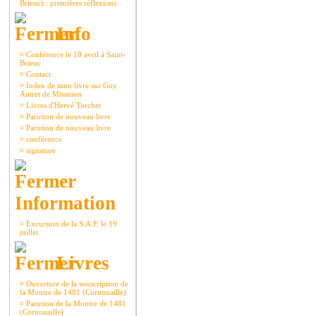
Brieuc) : premières réflexions
Info
¤
Conférence le 10 avril à Saint-
Brieuc
¤
Contact
¤
Index de mon livre sur Guy
Autret de Missirien
¤
Livres d'Hervé Torchet
¤
Parution de nouveau livre
¤
Parution de nouveau livre
¤
conférence
¤
signature
Information
¤
Excursion de la S.A.F. le 19
juillet
Livres
¤
Ouverture de la souscription de
la Montre de 1481 (Cornouaille)
¤
Parution de la Montre de 1481
(Cornouaille)