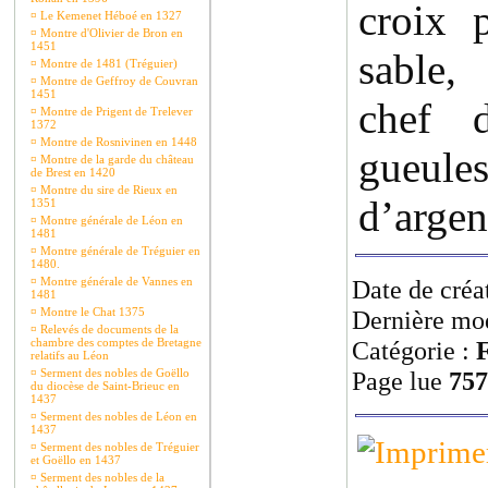
croix 
¤
Le Kemenet Héboé en 1327
¤
Montre d'Olivier de Bron en
1451
sable
¤
Montre de 1481 (Tréguier)
¤
Montre de Geffroy de Couvran
1451
chef d
¤
Montre de Prigent de Trelever
1372
¤
Montre de Rosnivinen en 1448
gueules
¤
Montre de la garde du château
de Brest en 1420
¤
Montre du sire de Rieux en
d’argen
1351
¤
Montre générale de Léon en
1481
¤
Montre générale de Tréguier en
1480.
¤
Montre générale de Vannes en
Date de créa
1481
¤
Montre le Chat 1375
Dernière mod
¤
Relevés de documents de la
chambre des comptes de Bretagne
Catégorie :
F
relatifs au Léon
¤
Serment des nobles de Goëllo
Page lue
757
du diocèse de Saint-Brieuc en
1437
¤
Serment des nobles de Léon en
1437
¤
Serment des nobles de Tréguier
et Goëllo en 1437
¤
Serment des nobles de la