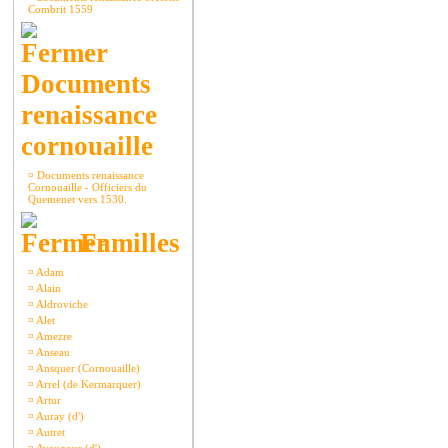
Combrit 1559
Documents
renaissance
cornouaille
¤
Documents renaissance
Cornouaille - Officiers du
Quemenet vers 1530.
Familles
¤
Adam
¤
Alain
¤
Aldroviche
¤
Alet
¤
Amezre
¤
Anseau
¤
Ansquer (Cornouaille)
¤
Arrel (de Kermarquer)
¤
Artur
¤
Auray (d')
¤
Autret