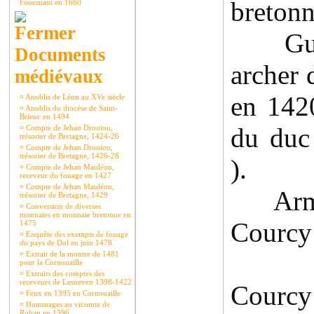
bretonn
Fouesnant en 1680
Guill
Documents
archer 
médiévaux
en 1420
¤
Anoblis de Léon au XVe siècle
¤
Anoblis du diocèse de Saint-
Brieuc en 1494
du duc
¤
Compte de Jehan Droniou,
trésorier de Bretagne, 1424-26
¤
Compte de Jehan Droniou,
trésorier de Bretagne, 1426-28
).
¤
Compte de Jehan Mauléon,
receveur du fouage en 1427
¤
Compte de Jehan Mauléon,
Armoi
trésorier de Bretagne, 1429
¤
Conversion de diverses
monnaies en monnaie bretonne en
Courcy 
1475
¤
Enquête des exempts de fouage
du pays de Dol en juin 1478.
¤
Extrait de la montre de 1481
pour la Cornouaille
¤
Extraits des comptes des
receveurs de Lesneven 1398-1422
Courcy
¤
Feux en 1395 en Cornouaille
¤
Hommages au vicomte de
Rohan en 1396