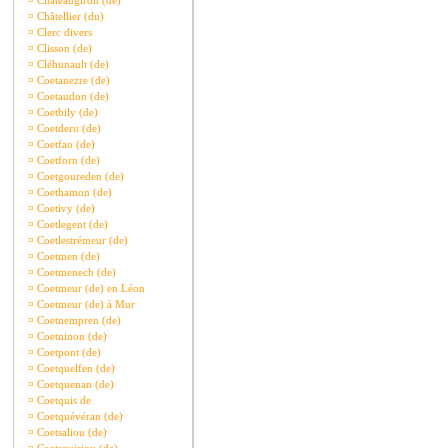
¤
Châteaugiron (de)
¤
Châtellier (du)
¤
Clerc divers
¤
Clisson (de)
¤
Cléhunault (de)
¤
Coetanezre (de)
¤
Coetaudon (de)
¤
Coetbily (de)
¤
Coetderu (de)
¤
Coetfao (de)
¤
Coetforn (de)
¤
Coetgoureden (de)
¤
Coethamon (de)
¤
Coetivy (de)
¤
Coetlegent (de)
¤
Coetlestrémeur (de)
¤
Coetmen (de)
¤
Coetmenech (de)
¤
Coetmeur (de) en Léon
¤
Coetmeur (de) à Mur
¤
Coetnempren (de)
¤
Coetninon (de)
¤
Coetpont (de)
¤
Coetquelfen (de)
¤
Coetquenan (de)
¤
Coetquis de
¤
Coetquévéran (de)
¤
Coetsaliou (de)