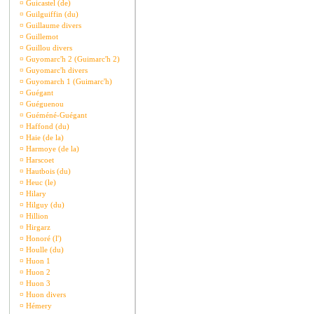
¤
Guicastel (de)
¤
Guilguiffin (du)
¤
Guillaume divers
¤
Guillemot
¤
Guillou divers
¤
Guyomarc'h 2 (Guimarc'h 2)
¤
Guyomarc'h divers
¤
Guyomarch 1 (Guimarc'h)
¤
Guégant
¤
Guéguenou
¤
Guéméné-Guégant
¤
Haffond (du)
¤
Haie (de la)
¤
Harmoye (de la)
¤
Harscoet
¤
Hautbois (du)
¤
Heuc (le)
¤
Hilary
¤
Hilguy (du)
¤
Hillion
¤
Hirgarz
¤
Honoré (l')
¤
Houlle (du)
¤
Huon 1
¤
Huon 2
¤
Huon 3
¤
Huon divers
¤
Hémery