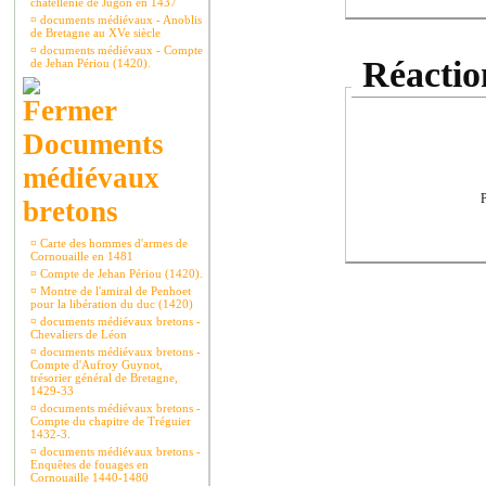
châtellenie de Jugon en 1437
¤
documents médiévaux - Anoblis
de Bretagne au XVe siècle
¤
documents médiévaux - Compte
Réaction
de Jehan Périou (1420).
Documents
médiévaux
P
bretons
¤
Carte des hommes d'armes de
Cornouaille en 1481
¤
Compte de Jehan Périou (1420).
¤
Montre de l'amiral de Penhoet
pour la libération du duc (1420)
¤
documents médiévaux bretons -
Chevaliers de Léon
¤
documents médiévaux bretons -
Compte d'Aufroy Guynot,
trésorier général de Bretagne,
1429-33
¤
documents médiévaux bretons -
Compte du chapitre de Tréguier
1432-3.
¤
documents médiévaux bretons -
Enquêtes de fouages en
Cornouaille 1440-1480