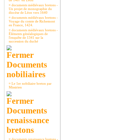
de 1467 en Léon
¤
documents médiévaux bretons -
Un projet de monographie du
diocèse de Léon vers 1640
¤
documents médiévaux bretons -
Voyage du comte de Richemont
en France, 1424.
¤
documents médiévaux bretons -
Éléments généalogiques de
l'enquête de 1341 sur la
succession du duché
Documents
nobiliaires
¤
Le 1er nobiliaire breton par
Missirien
Documents
renaissance
bretons
¤
documents renaissance bretons -