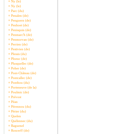
¤
Ny (le)
¤
Ny (le)
¤
Parc (du)
¤
Penalen (de)
¤
Penguern (de)
¤
Penhoet (de)
¤
Penisquin (de)
¤
Penmarc'h (de)
¤
Penmorvan (de)
¤
Perrien (de)
¤
Pestivien (de)
¤
Plessis (du)
¤
Ploeuc (de)
¤
Plusquellec (de)
¤
Poher (de)
¤
Pont-Château (de)
¤
Pontcallec (de)
¤
Ponthou (du)
¤
Porteneuve (de la)
¤
Poulmic (de)
¤
Prévost
¤
Péan
¤
Pérennou (du)
¤
Périer (du)
¤
Quelen
¤
Quélennec (du)
¤
Raguenel
¤
Roscerff (de)