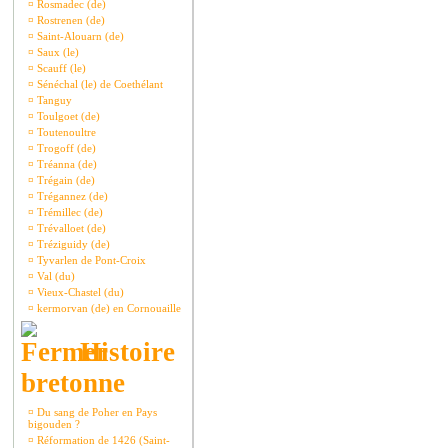
¤
Rosmadec (de)
¤
Rostrenen (de)
¤
Saint-Alouarn (de)
¤
Saux (le)
¤
Scauff (le)
¤
Sénéchal (le) de Coethélant
¤
Tanguy
¤
Toulgoet (de)
¤
Toutenoultre
¤
Trogoff (de)
¤
Tréanna (de)
¤
Trégain (de)
¤
Trégannez (de)
¤
Trémillec (de)
¤
Trévalloet (de)
¤
Tréziguidy (de)
¤
Tyvarlen de Pont-Croix
¤
Val (du)
¤
Vieux-Chastel (du)
¤
kermorvan (de) en Cornouaille
Histoire
bretonne
¤
Du sang de Poher en Pays
bigouden ?
¤
Réformation de 1426 (Saint-