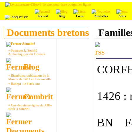
Accueil
Blog
Liens
Nouvelles
Stats
Documents bretons
Famille
Actualité
¤
Soutenez la Société
Archéologique du Finistère
Blog
CORF
¤
Bientôt ma publication de la
Montre de 1481 en Cornouaille
¤
Hadopi : le black-out
1426 : 
Combrit
¤
Une deuxième église du XIIIe
siècle à combrit
BN F8
Documents