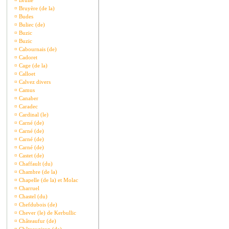
¤
Brullé
¤
Bruyère (de la)
¤
Budes
¤
Buliec (de)
¤
Buzic
¤
Buzic
¤
Cabournais (de)
¤
Cadoret
¤
Cage (de la)
¤
Calloet
¤
Calvez divers
¤
Camus
¤
Canaber
¤
Caradec
¤
Cardinal (le)
¤
Carné (de)
¤
Carné (de)
¤
Carné (de)
¤
Carné (de)
¤
Castet (de)
¤
Chaffault (du)
¤
Chambre (de la)
¤
Chapelle (de la) et Molac
¤
Charruel
¤
Chastel (du)
¤
Chefdubois (de)
¤
Chever (le) de Kerbullic
¤
Châteaufur (de)