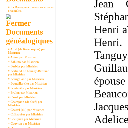
Jean C
¤
La Bretagne à travers les sources
originales.
Stépha
Henri a
Documents
Henri.
généalogiques
¤
Arrel (de Kermarquer) par
Tanguy
Missirien
¤
Autret par Missirien
¤
Bahuno par Missirien
Guill
¤
Barbier par Missirien
¤
Bertrand de Launay-Bertrand
par Missirien
épous
¤
Bourgblanc par Missirien
¤
Bouteiller (le) par Missirien
¤
Bouteville par Missirien
Beauco
¤
Brulon par Missirien
¤
Carné par Missirien
¤
Champion (de Cicé) par
Jacque
Missirien
¤
Chastel (du) par Missirien
¤
Châteaufur par Missirien
Adelic
¤
Coetquen par Missirien
¤
Couvran par Missirien