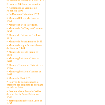
receveurs de Lesneven 1398-1422
¤
Feux en 1395 en Cornouaille
¤
Hommages au vicomte de
Rohan en 1396
¤
Le Kemenet Héboé en 1327
¤
Montre d'Olivier de Bron en
1451
¤
Montre de 1481 (Tréguier)
¤
Montre de Geffroy de Couvran
1451
¤
Montre de Prigent de Trelever
1372
¤
Montre de Rosnivinen en 1448
¤
Montre de la garde du château
de Brest en 1420
¤
Montre du sire de Rieux en
1351
¤
Montre générale de Léon en
1481
¤
Montre générale de Tréguier en
1480.
¤
Montre générale de Vannes en
1481
¤
Montre le Chat 1375
¤
Relevés de documents de la
chambre des comptes de Bretagne
relatifs au Léon
¤
Serment des nobles de Goëllo
du diocèse de Saint-Brieuc en
1437
¤
Serment des nobles de Léon en
1437