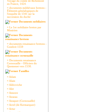
Voyage du comte de Richemont
en France, 1424.
¤
documents médiévaux bretons -
Éléments généalogiques de
l'enquête de 1341 sur la
succession du duché
Documents nobiliaires
¤
Le 1er nobiliaire breton par
Missirien
Documents
renaissance bretons
¤
documents renaissance bretons -
Combrit 1559
Documents
renaissance cornouaille
¤
Documents renaissance
Cornouaille - Officiers du
Quemenet vers 1530.
Familles
¤
Adam
¤
Alain
¤
Aldroviche
¤
Alet
¤
Amezre
¤
Anseau
¤
Ansquer (Cornouaille)
¤
Arrel (de Kermarquer)
¤
Artur