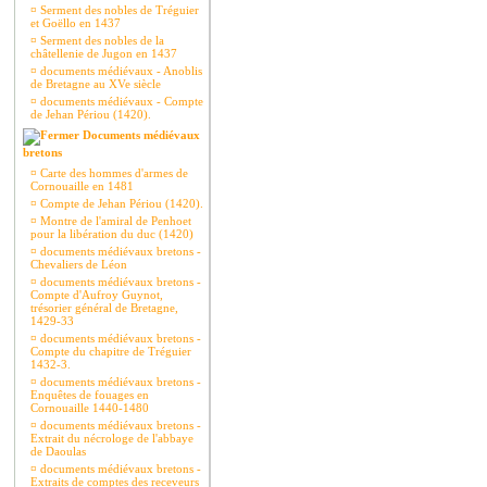
¤
Serment des nobles de Tréguier
et Goëllo en 1437
¤
Serment des nobles de la
châtellenie de Jugon en 1437
¤
documents médiévaux - Anoblis
de Bretagne au XVe siècle
¤
documents médiévaux - Compte
de Jehan Périou (1420).
Documents médiévaux
bretons
¤
Carte des hommes d'armes de
Cornouaille en 1481
¤
Compte de Jehan Périou (1420).
¤
Montre de l'amiral de Penhoet
pour la libération du duc (1420)
¤
documents médiévaux bretons -
Chevaliers de Léon
¤
documents médiévaux bretons -
Compte d'Aufroy Guynot,
trésorier général de Bretagne,
1429-33
¤
documents médiévaux bretons -
Compte du chapitre de Tréguier
1432-3.
¤
documents médiévaux bretons -
Enquêtes de fouages en
Cornouaille 1440-1480
¤
documents médiévaux bretons -
Extrait du nécrologe de l'abbaye
de Daoulas
¤
documents médiévaux bretons -
Extraits de comptes des receveurs