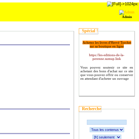
Admin
Spécial !
Achetez les livres d'Hervé Torchet
sur sa boutique en ligne
https://les-editions-de-la-
perenne.sumup.link
Vous pouvez soutenir ce site en
achetant des bons d'achat sur ce site
que vous pouvez offrir ou conserver
en attendant d'acheter un ouvrage
Recherche