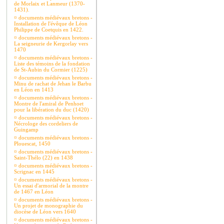
de Morlaix et Lanmeur (1370-
1431).
¤
documents médiévaux bretons -
Installation de l'évêque de Léon
Philippe de Coetquis en 1422.
¤
documents médiévaux bretons -
La seigneurie de Kergorlay vers
1470
¤
documents médiévaux bretons -
Liste des témoins de la fondation
de St-Aubin du Cormier (1225)
¤
documents médiévaux bretons -
Minu de rachat de Jehan le Barbu
en Léon en 1413
¤
documents médiévaux bretons -
Montre de l'amiral de Penhoet
pour la libération du duc (1420)
¤
documents médiévaux bretons -
Nécrologe des cordeliers de
Guingamp
¤
documents médiévaux bretons -
Plouescat, 1450
¤
documents médiévaux bretons -
Saint-Thélo (22) en 1438
¤
documents médiévaux bretons -
Scrignac en 1445
¤
documents médiévaux bretons -
Un essai d'armorial de la montre
de 1467 en Léon
¤
documents médiévaux bretons -
Un projet de monographie du
diocèse de Léon vers 1640
¤
documents médiévaux bretons -