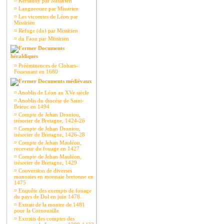
¤
Kersaudy par Missirien
¤
Langueouez par Missirien
¤
Les vicomtes de Léon par
Missirien
¤
Refuge (du) par Missirien
¤
du Faou par Missirien
Documents
héraldiques
¤
Prééminences de Clohars-
Fouesnant en 1680
Documents médiévaux
¤
Anoblis de Léon au XVe siècle
¤
Anoblis du diocèse de Saint-
Brieuc en 1494
¤
Compte de Jehan Droniou,
trésorier de Bretagne, 1424-26
¤
Compte de Jehan Droniou,
trésorier de Bretagne, 1426-28
¤
Compte de Jehan Mauléon,
receveur du fouage en 1427
¤
Compte de Jehan Mauléon,
trésorier de Bretagne, 1429
¤
Conversion de diverses
monnaies en monnaie bretonne en
1475
¤
Enquête des exempts de fouage
du pays de Dol en juin 1478.
¤
Extrait de la montre de 1481
pour la Cornouaille
¤
Extraits des comptes des