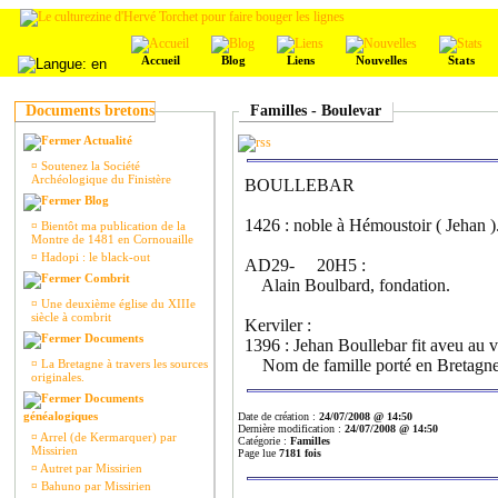
Accueil
Blog
Liens
Nouvelles
Stats
Documents bretons
Familles - Boulevar
Actualité
¤
Soutenez la Société
Archéologique du Finistère
BOULLEBAR
Blog
1426 : noble à Hémoustoir ( Jehan )
¤
Bientôt ma publication de la
Montre de 1481 en Cornouaille
¤
Hadopi : le black-out
AD29- 20H5 :
Combrit
Alain Boulbard, fondation.
¤
Une deuxième église du XIIIe
siècle à combrit
Kerviler :
Documents
1396 : Jehan Boullebar fit aveu au 
Nom de famille porté en Bretagne d
¤
La Bretagne à travers les sources
originales.
Documents
généalogiques
Date de création :
24/07/2008 @ 14:50
Dernière modification :
24/07/2008 @ 14:50
¤
Arrel (de Kermarquer) par
Catégorie :
Familles
Missirien
Page lue
7181 fois
¤
Autret par Missirien
¤
Bahuno par Missirien