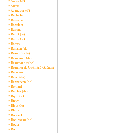
¤
Auray (d')
¤
Autret
¤
Avaugour (d')
¤
Bachelier
¤
Bahuezre
¤
Bahulost
¤
Bahuno
¤
Baillif (le)
¤
Barbu (le)
¤
Barray
¤
Bavalan (de)
¤
Beaubois (de)
¤
Beaucours (de)
¤
Beaumanoir (de)
¤
Beaumer de Guéméné-Guégant
¤
Becmeur
¤
Beisit (du)
¤
Bennerven (de)
¤
Bernard
¤
Berrien (de)
¤
Bigot (le)
¤
Bizien
¤
Bloas (le)
¤
Blohio
¤
Bocozel
¤
Bodigneau (de)
¤
Bogar
¤
Bohic