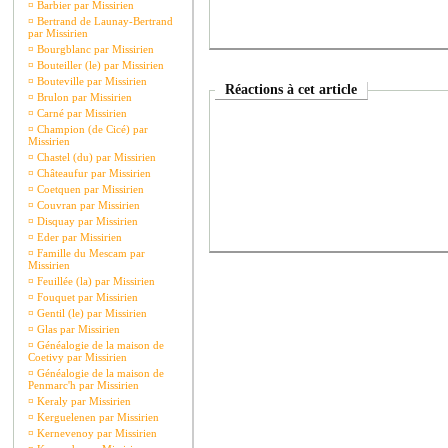
¤
Barbier par Missirien
¤
Bertrand de Launay-Bertrand
par Missirien
¤
Bourgblanc par Missirien
¤
Bouteiller (le) par Missirien
¤
Bouteville par Missirien
Réactions à cet article
¤
Brulon par Missirien
¤
Carné par Missirien
¤
Champion (de Cicé) par
Missirien
¤
Chastel (du) par Missirien
¤
Châteaufur par Missirien
¤
Coetquen par Missirien
¤
Couvran par Missirien
¤
Disquay par Missirien
¤
Eder par Missirien
¤
Famille du Mescam par
Missirien
¤
Feuillée (la) par Missirien
¤
Fouquet par Missirien
¤
Gentil (le) par Missirien
¤
Glas par Missirien
¤
Généalogie de la maison de
Coetivy par Missirien
¤
Généalogie de la maison de
Penmarc'h par Missirien
¤
Keraly par Missirien
¤
Kerguelenen par Missirien
¤
Kernevenoy par Missirien