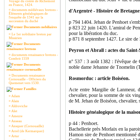
Voyage du comte de Richemont
en France, 1424.
¤
documents médiévaux bretons -
d'Argentré - Histoire de Bretagne
Éléments généalogiques de
l'enquête de 1341 sur la
succession du duché
p 794 1404. Jehan de Penhoet s'emba
Documents nobiliaires
p 823 22 juin 1420. L'amiral de Pen
pour la libération du duc.
¤
Le 1er nobiliaire breton par
Missirien
p 871 8 septembre 1427. Le sire de P
Documents
renaissance bretons
Peyron et Abrall : actes du Saint-S
¤
documents renaissance bretons -
Combrit 1559
n° 537 : 3 août 1382 : l'évêque de 
Documents
noble dame Jehanne de Tnomelin (Tr
renaissance cornouaille
¤
Documents renaissance
Rosmorduc : article Boiséon.
Cornouaille - Officiers du
Quemenet vers 1530.
Familles
Acte entre Margilie de Lanmeur, d
chevalier, pour la somme de six vin
¤
Adam
de M. Jehan de Boiséon, chevalier, 
¤
Alain
¤
Aldroviche
¤
Alet
Histoire généalogique de la mais
¤
Amezre
¤
Anseau
p 44 : Penhoet.
¤
Ansquer (Cornouaille)
Bachellerie près Morlaix en la paro
¤
Arrel (de Kermarquer)
Hamon sire de Penhoet mentionné d
¤
Artur