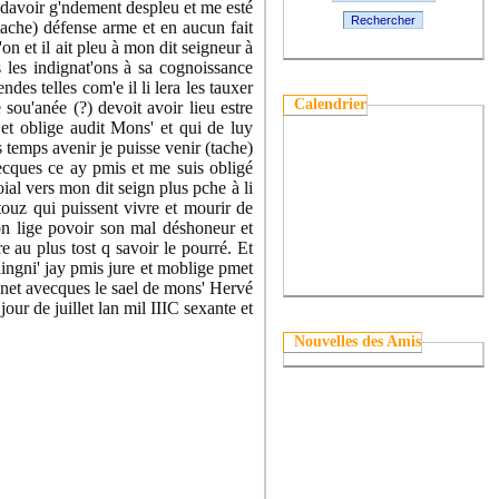
 davoir g'ndement despleu et me esté
Rechercher
tache) défense arme et en aucun fait
n et il ait pleu à mon dit seigneur à
s les indignat'ons à sa cognoissance
des telles com'e il li lera les tauxer
Calendrier
 sou'anée (?) devoit avoir lieu estre
 et oblige audit Mons' et qui de luy
 temps avenir je puisse venir (tache)
vecques ce ay pmis et me suis obligé
oial vers mon dit seign plus pche à li
 touz qui puissent vivre et mourir de
mon lige povoir son mal déshoneur et
re au plus tost q savoir le pourré. Et
lingni' jay pmis jure et moblige pmet
ignet avecques le sael de mons' Hervé
our de juillet lan mil IIIC sexante et
Nouvelles des Amis