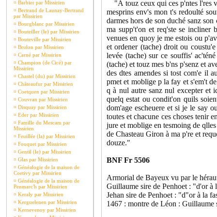
"À touz ceux qui ces p'ntes l'res ve
¤
Barbier par Missirien
¤
Bertrand de Launay-Bertrand
mesprins env's mon t's redoulté sou
par Missirien
darmes hors de son duché sanz son com
¤
Bourgblanc par Missirien
ma supp't'on et req'ste se incliner
¤
Bouteiller (le) par Missirien
venues en quoy je me estois ou p'avan
¤
Bouteville par Missirien
et ordener (tache) droit ou coustu'e
¤
Brulon par Missirien
levée (tache) sur ce souffis' ac'té
¤
Carné par Missirien
¤
Champion (de Cicé) par
(tache) et touz mes b'ns p'senz et av
Missirien
des dtes amendes si tost com'e il a
¤
Chastel (du) par Missirien
pmet et moblige p la fay et s'em't de
¤
Châteaufur par Missirien
q à nul autre sanz nul excepter et i
¤
Coetquen par Missirien
quelq estat ou condit'on quils soie
¤
Couvran par Missirien
dom'age escheuere et si je le say ou 
¤
Disquay par Missirien
¤
Eder par Missirien
toutes et chacune ces choses tenir e
¤
Famille du Mescam par
jure et moblige en tesmoing de qlles
Missirien
de Chasteau Giron à ma p're et reques
¤
Feuillée (la) par Missirien
douze."
¤
Fouquet par Missirien
¤
Gentil (le) par Missirien
BNF Fr 5506
¤
Glas par Missirien
¤
Généalogie de la maison de
Coetivy par Missirien
Armorial de Bayeux vu par le héra
¤
Généalogie de la maison de
Guillaume sire de Penhoet : "d'or à 
Penmarc'h par Missirien
Jehan sire de Penhoet : "d"or à la 
¤
Keraly par Missirien
¤
Kerguelenen par Missirien
1467 : montre de Léon : Guillaume s
¤
Kernevenoy par Missirien