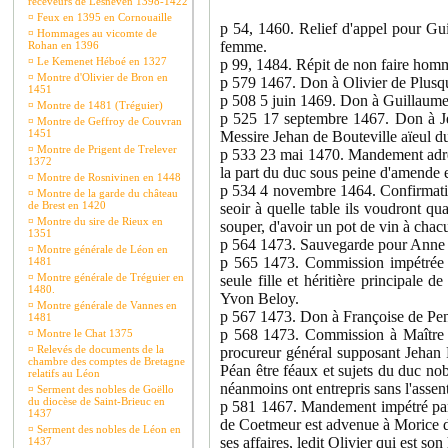
receveurs de Lesneven 1398-1422
¤
Feux en 1395 en Cornouaille
p 54, 1460. Relief d'appel pour Gu
¤
Hommages au vicomte de
femme.
Rohan en 1396
¤
Le Kemenet Héboé en 1327
p 99, 1484. Répit de non faire homm
¤
Montre d'Olivier de Bron en
p 579 1467. Don à Olivier de Plusqu
1451
p 508 5 juin 1469. Don à Guillaume
¤
Montre de 1481 (Tréguier)
p 525 17 septembre 1467. Don à Je
¤
Montre de Geffroy de Couvran
1451
Messire Jehan de Bouteville aïeul du
¤
Montre de Prigent de Trelever
p 533 23 mai 1470. Mandement adress
1372
la part du duc sous peine d'amende e
¤
Montre de Rosnivinen en 1448
p 534 4 novembre 1464. Confirmation
¤
Montre de la garde du château
de Brest en 1420
seoir à quelle table ils voudront qua
¤
Montre du sire de Rieux en
souper, d'avoir un pot de vin à chac
1351
p 564 1473. Sauvegarde pour Anne de
¤
Montre générale de Léon en
p 565 1473. Commission impétrée p
1481
¤
Montre générale de Tréguier en
seule fille et héritière principale
1480.
Yvon Beloy.
¤
Montre générale de Vannes en
p 567 1473. Don à Françoise de Penh
1481
p 568 1473. Commission à Maître O
¤
Montre le Chat 1375
¤
Relevés de documents de la
procureur général supposant Jehan P
chambre des comptes de Bretagne
Péan être féaux et sujets du duc nobl
relatifs au Léon
néanmoins ont entrepris sans l'assen
¤
Serment des nobles de Goëllo
du diocèse de Saint-Brieuc en
p 581 1467. Mandement impétré par 
1437
de Coetmeur est advenue à Morice de
¤
Serment des nobles de Léon en
ses affaires, ledit Olivier qui est so
1437