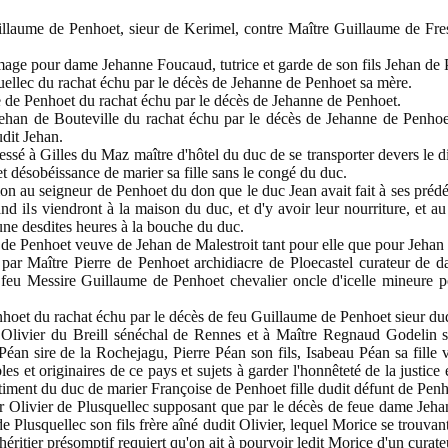
illaume de Penhoet, sieur de Kerimel, contre Maître Guillaume de Fr
age pour dame Jehanne Foucaud, tutrice et garde de son fils Jehan de
ellec du rachat échu par le décès de Jehanne de Penhoet sa mère.
 de Penhoet du rachat échu par le décès de Jehanne de Penhoet.
han de Bouteville du rachat échu par le décès de Jehanne de Penhoet
dit Jehan.
é à Gilles du Maz maître d'hôtel du duc de se transporter devers le dir
t désobéissance de marier sa fille sans le congé du duc.
 au seigneur de Penhoet du don que le duc Jean avait fait à ses prédéc
nd ils viendront à la maison du duc, et d'y avoir leur nourriture, et au 
une desdites heures à la bouche du duc.
 Penhoet veuve de Jehan de Malestroit tant pour elle que pour Jehan de
ar Maître Pierre de Penhoet archidiacre de Ploecastel curateur de 
 de feu Messire Guillaume de Penhoet chevalier oncle d'icelle mineure
oet du rachat échu par le décès de feu Guillaume de Penhoet sieur dudi
livier du Breill sénéchal de Rennes et à Maître Regnaud Godelin s
éan sire de la Rochejagu, Pierre Péan son fils, Isabeau Péan sa fille
es et originaires de ce pays et sujets à garder l'honnêteté de la justice 
timent du duc de marier Françoise de Penhoet fille dudit défunt de Penh
Olivier de Plusquellec supposant que par le décès de feue dame Jehann
 Plusquellec son fils frère aîné dudit Olivier, lequel Morice se trouv
n héritier présomptif requiert qu'on ait à pourvoir ledit Morice d'un curate