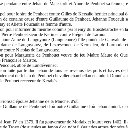
endante entre Jehan de Malestroit et Anne de Penhoet sa femme, et
l pour le sire de Penhoet contre Gilles de Kersalio héritier principal 
n de certaine cause d'entre Guillaume de Penhoet, Jehanne Foucault 
nay et Aliette Foucault sa femme d'autre.
n pour informer du meurtre commis par Henry du Boisdelaroche en la
 Pierre Penhoet sieur de Kerimel contre Prégent de Larmor.
pour Anne de Languyouez (Langueouez) fille puînée de Gauvain de Lan
t dame de Languyouez, de Lezrescouet, de Kermalen, de Larmoric et
eur contre Nicolas de Languyouez.
on pour Marguerite de Penhouet veuve de feu Maître Maure de Quene
e François le Maistre.
 Pencouet, abbé de Landévennec.
n faite par le duc Jehan de tous les revenus des ports et havres de
andement de Jehan de Penhoet chevalier chambellan et amiral. Donné au
e Penhoet receveur de Kerahès.
 Fronsac épouse Jehanne de la Marche, d'où
Guillaume de Penhouet d'où autre Guillaume d'où Jehan amiral, d'o
 Jean IV en 1379. Il fut gouverneur de Morlaix et lourut vers 1402. Il 
e Trogo (de gueules au fanon d'or, ndht il s'agit des armes données à 