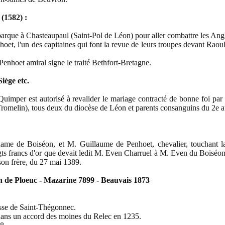
 (1582) :
rque à Chasteaupaul (Saint-Pol de Léon) pour aller combattre les Angla
hoet, l'un des capitaines qui font la revue de leurs troupes devant Ra
enhoet amiral signe le traité Bethfort-Bretagne.
iège etc.
Quimper est autorisé à revalider le mariage contracté de bonne foi par
omelin), tous deux du diocèse de Léon et parents consanguins du 2e a
ame de Boiséon, et M. Guillaume de Penhoet, chevalier, touchant l
gts francs d'or que devait ledit M. Even Charruel à M. Even du Boiséon,
son frère, du 27 mai 1389.
on de Ploeuc - Mazarine 7899 - Beauvais 1873
isse de Saint-Thégonnec.
ans un accord des moines du Relec en 1235.