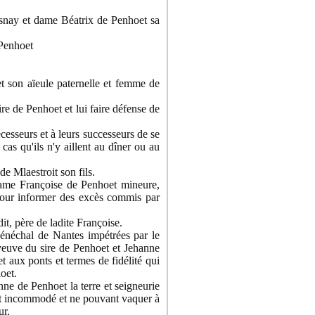
esnay et dame Béatrix de Penhoet sa
 Penhoet
 son aïeule paternelle et femme de
e de Penhoet et lui faire défense de
esseurs et à leurs successeurs de se
cas qu'ils n'y aillent au dîner ou au
 Mlaestroit son fils.
dame Françoise de Penhoet mineure,
 pour informer des excès commis par
t, père de ladite Françoise.
énéchal de Nantes impétrées par le
 veuve du sire de Penhoet et Jehanne
et aux ponts et termes de fidélité qui
oet.
e de Penhoet la terre et seigneurie
ant incommodé et ne pouvant vaquer à
ur.