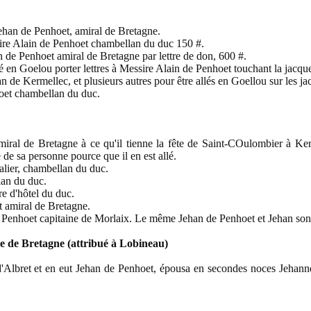
ehan de Penhoet, amiral de Bretagne.
sire Alain de Penhoet chambellan du duc 150 #.
n de Penhoet amiral de Bretagne par lettre de don, 600 #.
oelou porter lettres à Messire Alain de Penhoet touchant la jacquer
n de Kermellec, et plusieurs autres pour être allés en Goellou sur les ja
oet chambellan du duc.
iral de Bretagne à ce qu'il tienne la fête de Saint-COulombier à K
 de sa personne pource que il en est allé.
lier, chambellan du duc.
an du duc.
e d'hôtel du duc.
 amiral de Bretagne.
enhoet capitaine de Morlaix. Le même Jehan de Penhoet et Jehan son f
e de Bretagne (attribué à Lobineau)
Albret et en eut Jehan de Penhoet, épousa en secondes noces Jehanne 