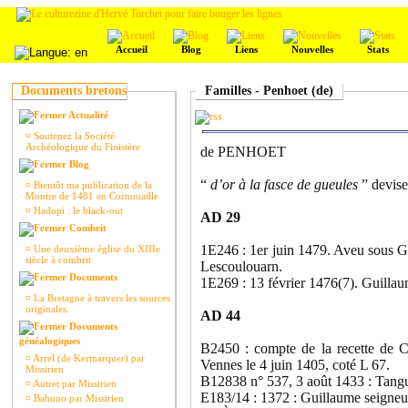
Accueil
Blog
Liens
Nouvelles
Stats
Documents bretons
Familles - Penhoet (de)
Actualité
¤
Soutenez la Société
Archéologique du Finistère
de PENHOET
Blog
“
d’or à la fasce de gueules
” devise 
¤
Bientôt ma publication de la
Montre de 1481 en Cornouaille
¤
Hadopi : le black-out
AD 29
Combrit
1E246 : 1er juin 1479. Aveu sous G
¤
Une deuxième église du XIIIe
siècle à combrit
Lescoulouarn.
Documents
1E269 : 13 février 1476(7). Guilla
¤
La Bretagne à travers les sources
originales.
AD 44
Documents
généalogiques
B2450 : compte de la recette de C
¤
Arrel (de Kermarquer) par
Vennes le 4 juin 1405, coté L 67.
Missirien
B12838 n° 537, 3 août 1433 : Tang
¤
Autret par Missirien
E183/14 : 1372 : Guillaume seigneur
¤
Bahuno par Missirien