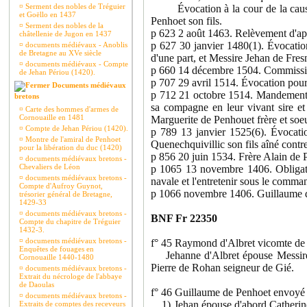
¤
Serment des nobles de Tréguier
Évocation à la cour de la cause p
et Goëllo en 1437
Penhoet son fils.
¤
Serment des nobles de la
p 623 2 août 1463. Relèvement d'appe
châtellenie de Jugon en 1437
p 627 30 janvier 1480(1). Évocatio
¤
documents médiévaux - Anoblis
de Bretagne au XVe siècle
d'une part, et Messire Jehan de Fres
¤
documents médiévaux - Compte
p 660 14 décembre 1504. Commissio
de Jehan Périou (1420).
p 707 29 avril 1514. Évocation pour
Documents médiévaux
p 712 21 octobre 1514. Mandement 
bretons
sa compagne en leur vivant sire e
¤
Carte des hommes d'armes de
Cornouaille en 1481
Marguerite de Penhouet frère et so
¤
Compte de Jehan Périou (1420).
p 789 13 janvier 1525(6). Évocati
¤
Montre de l'amiral de Penhoet
Quenechquivillic son fils aîné contr
pour la libération du duc (1420)
p 856 20 juin 1534. Frère Alain de
¤
documents médiévaux bretons -
Chevaliers de Léon
p 1065 13 novembre 1406. Obligatio
¤
documents médiévaux bretons -
navale et l'entretenir sous le comm
Compte d'Aufroy Guynot,
p 1066 novembre 1406. Guillaume d
trésorier général de Bretagne,
1429-33
¤
documents médiévaux bretons -
BNF Fr 22350
Compte du chapitre de Tréguier
1432-3.
¤
documents médiévaux bretons -
f° 45 Raymond d'Albret vicomte de
Enquêtes de fouages en
Jehanne d'Albret épouse Messire 
Cornouaille 1440-1480
Pierre de Rohan seigneur de Gié.
¤
documents médiévaux bretons -
Extrait du nécrologe de l'abbaye
de Daoulas
f° 46 Guillaume de Penhoet envoyé à
¤
documents médiévaux bretons -
1) Jehan épouse d'abord Catherine d
Extraits de comptes des receveurs