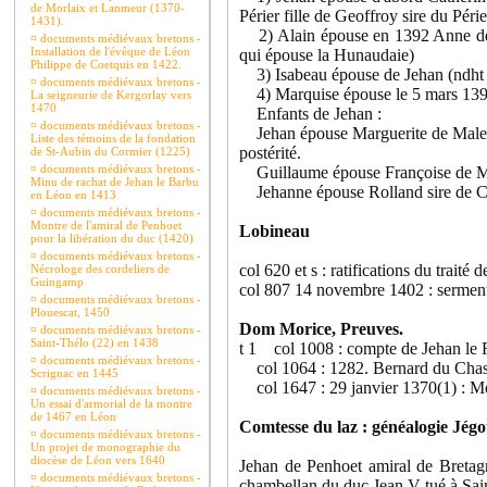
de Morlaix et Lanmeur (1370-
Périer fille de Geoffroy sire du Péri
1431).
2) Alain épouse en 1392 Anne de Q
¤
documents médiévaux bretons -
Installation de l'évêque de Léon
qui épouse la Hunaudaie)
Philippe de Coetquis en 1422.
3) Isabeau épouse de Jehan (ndht d
¤
documents médiévaux bretons -
4) Marquise épouse le 5 mars 1392 
La seigneurie de Kergorlay vers
1470
Enfants de Jehan :
¤
documents médiévaux bretons -
Jehan épouse Marguerite de Malestr
Liste des témoins de la fondation
postérité.
de St-Aubin du Cormier (1225)
¤
documents médiévaux bretons -
Guillaume épouse Françoise de Ma
Minu de rachat de Jehan le Barbu
Jehanne épouse Rolland sire de 
en Léon en 1413
¤
documents médiévaux bretons -
Montre de l'amiral de Penhoet
Lobineau
pour la libération du duc (1420)
¤
documents médiévaux bretons -
col 620 et s : ratifications du trait
Nécrologe des cordeliers de
Guingamp
col 807 14 novembre 1402 : serment 
¤
documents médiévaux bretons -
Plouescat, 1450
Dom Morice, Preuves.
¤
documents médiévaux bretons -
Saint-Thélo (22) en 1438
t 1 col 1008 : compte de Jehan le
¤
documents médiévaux bretons -
col 1064 : 1282. Bernard du Chastel
Scrignac en 1445
col 1647 : 29 janvier 1370(1) : Mo
¤
documents médiévaux bretons -
Un essai d'armorial de la montre
de 1467 en Léon
Comtesse du laz : généalogie Jégo
¤
documents médiévaux bretons -
Un projet de monographie du
diocèse de Léon vers 1640
Jehan de Penhoet amiral de Bretag
¤
documents médiévaux bretons -
chambellan du duc Jean V tué à Sai