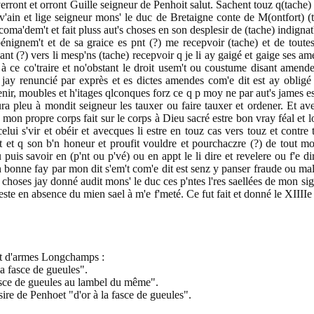
rront et orront Guille seigneur de Penhoit salut. Sachent touz q(tache)
v'ain et lige seigneur mons' le duc de Bretaigne conte de M(ontfort) (
a'dem't et fait pluss aut's choses en son desplesir de (tache) indignat'o
 bénignem't et de sa graice es pnt (?) me recepvoir (tache) et de toute
t (?) vers li mesp'ns (tache) recepvoir q je li ay gaigé et gaige ses amen
 à ce co'traire et no'obstant le droit usem't ou coustume disant amende
né jay renuncié par exprès et es dictes amendes com'e dit est ay obligé
enir, moubles et h'itages qlconques forz ce q p moy ne par aut's james es
ura pleu à mondit seigneur les tauxer ou faire tauxer et ordener. Et a
 mon propre corps fait sur le corps à Dieu sacré estre bon vray féal et l
celui s'vir et obéir et avecques li estre en touz cas vers touz et contre
nt et q son b'n honeur et proufit vouldre et pourchaczre (?) de tout 
puis savoir en (p'nt ou p'vé) ou en appt le li dire et revelere ou f'e di
n bonne fay par mon dit s'em't com'e dit est senz y panser fraude ou ma
 choses jay donné audit mons' le duc ces p'ntes l'res saellées de mon s
te en absence du mien sael à m'e f'meté. Ce fut fait et donné le XIIIIe j
ut d'armes Longchamps :
la fasce de gueules".
fasce de gueules au lambel du même".
ire de Penhoet "d'or à la fasce de gueules".