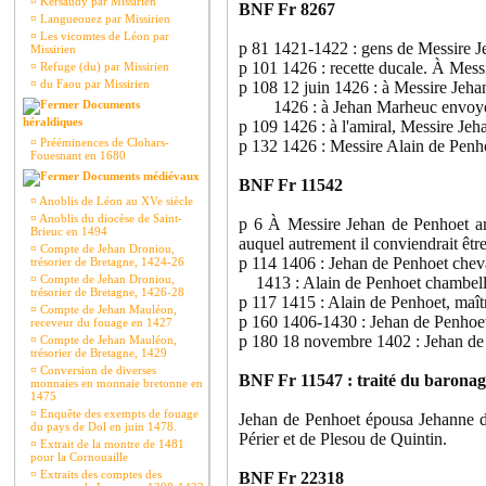
¤
Kersaudy par Missirien
BNF Fr 8267
¤
Langueouez par Missirien
¤
Les vicomtes de Léon par
p 81 1421-1422 : gens de Messire J
Missirien
p 101 1426 : recette ducale. À Mes
¤
Refuge (du) par Missirien
¤
du Faou par Missirien
p 108 12 juin 1426 : à Messire Jeha
Documents
1426 : à Jehan Marheuc envoyé en G
héraldiques
p 109 1426 : à l'amiral, Messire Jeha
¤
Prééminences de Clohars-
p 132 1426 : Messire Alain de Penh
Fouesnant en 1680
Documents médiévaux
BNF Fr 11542
¤
Anoblis de Léon au XVe siècle
¤
Anoblis du diocèse de Saint-
p 6 À Messire Jehan de Penhoet am
Brieuc en 1494
auquel autrement il conviendrait être
¤
Compte de Jehan Droniou,
p 114 1406 : Jehan de Penhoet cheva
trésorier de Bretagne, 1424-26
¤
Compte de Jehan Droniou,
1413 : Alain de Penhoet chambell
trésorier de Bretagne, 1426-28
p 117 1415 : Alain de Penhoet, maîtr
¤
Compte de Jehan Mauléon,
p 160 1406-1430 : Jehan de Penhoet
receveur du fouage en 1427
p 180 18 novembre 1402 : Jehan de P
¤
Compte de Jehan Mauléon,
trésorier de Bretagne, 1429
¤
Conversion de diverses
BNF Fr 11547 : traité du baronag
monnaies en monnaie bretonne en
1475
¤
Enquête des exempts de fouage
Jehan de Penhoet épousa Jehanne d'
du pays de Dol en juin 1478.
Périer et de Plesou de Quintin.
¤
Extrait de la montre de 1481
pour la Cornouaille
¤
Extraits des comptes des
BNF Fr 22318