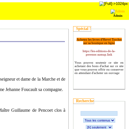
Admin
Spécial !
Achetez les livres d'Hervé Torchet
sur sa boutique en ligne
https://les-editions-de-la-
perenne.sumup.link
Vous pouvez soutenir ce site en
achetant des bons d'achat sur ce site
que vous pouvez offrir ou conserver
en attendant d'acheter un ouvrage
seigneur et dame de la Marche et de
dame Jehanne Foucault sa compagne.
Recherche
aître Guillaume de Pencoet clos à