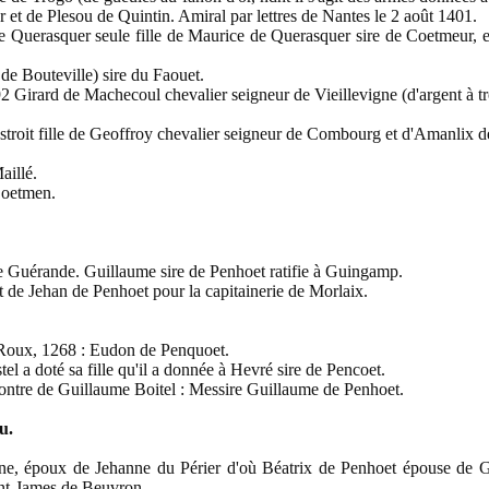
er et de Plesou de Quintin. Amiral par lettres de Nantes le 2 août 1401.
uerasquer seule fille de Maurice de Querasquer sire de Coetmeur, e
e Bouteville) sire du Faouet.
Girard de Machecoul chevalier seigneur de Vieillevigne (d'argent à tr
oit fille de Geoffroy chevalier seigneur de Combourg et d'Amanlix d
illé.
Coetmen.
é de Guérande. Guillaume sire de Penhoet ratifie à Guingamp.
de Jehan de Penhoet pour la capitainerie de Morlaix.
 Roux, 1268 : Eudon de Penquoet.
 a doté sa fille qu'il a donnée à Hevré sire de Pencoet.
ntre de Guillaume Boitel : Messire Guillaume de Penhoet.
u.
ne, époux de Jehanne du Périer d'où Béatrix de Penhoet épouse de 
nt-James de Beuvron.