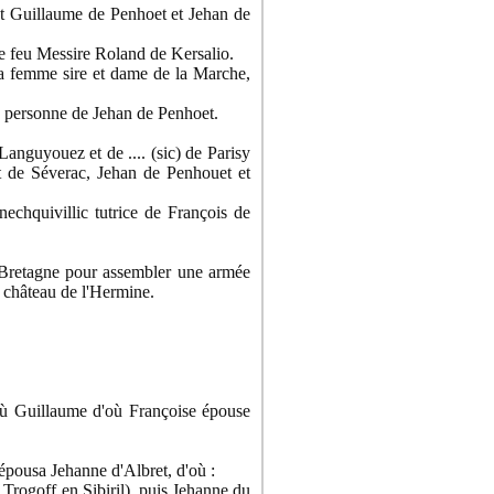
 Guillaume de Penhoet et Jehan de
de feu Messire Roland de Kersalio.
sa femme sire et dame de la Marche,
 personne de Jehan de Penhoet.
guyouez et de .... (sic) de Parisy
 de Séverac, Jehan de Penhouet et
chquivillic tutrice de François de
 Bretagne pour assembler une armée
 château de l'Hermine.
ù Guillaume d'où Françoise épouse
épousa Jehanne d'Albret, d'où :
Trogoff en Sibiril), puis Jehanne du