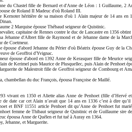
8.
nne du Chastel fille de Bernard et d'Anne de Léon : 1 Guillaume, 2 
pouse de Roland II Madeuc d'où Roland III.
 Kernoter héritière de sa maison d'où 1 Alain majeur de 14 ans en 
 Dinan.
llaume 2 Marquise épouse Thébaud seigneur de Quistinic.
evalier, capitaine de Rennes contre le duc de Lancastre en 1356 obtint 
sa Jehanne d'Albret fille de Raymond et de Jehanne dame de la Marche,
ur de Coetmeur.
e épouse d'abord Jehanne du Périer d'où Béatrix épouse Guy de la Ch
euve de Geoffroi d'Yvignac.
meur épouse d'abord en 1392 Anne de Kerasquer fille de Meurice sei
lain de Kerimel puis Maurice de Plusquellec, puis Alain de Penhoet ép
Marguerite de Malestroit fille de Geoffroi seigneur de Combourg et Am
ta, chambellan du duc François, épousa Françoise de Maillé.
 vivant en 1350 et Aliette alias Anne de Penhoet (fille d’Hervé e
 de date car cet Alain n’avait que 14 ans en 1336 c’est à dire qu’i
oet et BNF 11551 article Penhoet dit qu’Anne de Penhoet fut marié
hoet femme de Thibaut seigneur de Quistinic et de Guillaume sire de
oeuc épousa Anne de Quélen et fut tué à Auray en 1364.
y, Jehanne, et Marguerite.