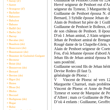
Guillaume de Penhoet croisé en 124
¤
Auray (d')
Hervé seigneur de Penhoet eut d'A
¤
Autret
seigneur du Tymeur, 3 Marguerite é
¤
Avaugour (d')
¤
Bachelier
Guillaume de Penhoet épousa N. de
¤
Bahuezre
Bernard, 3 Sybille épouse Jehan de
¤
Bahulost
Alain de Penhoet fut père de 1 Gui
¤
Bahuno
Guillaume de Penhoet le Boîteux, ch
¤
Baillif (le)
de son château de Penhoet. Il épou
¤
Barbu (le)
D'où 1 Jehan amiral, 2 Alain seigne
¤
Barray
Jehan de Penhoet amiral de Bretagn
¤
Bavalan (de)
Rougé dame de la Chapelle-Glein, v
¤
Beaubois (de)
¤
Beaucours (de)
Alain de Penhoet seigneur de Coet
¤
Beaumanoir (de)
Fou, d'où Jehanne épouse d'abord A
¤
Beaumer de Guéméné-Guégant
Jehan fils de Jehan amiral épousa 
¤
Becmeur
sans postérité.
¤
Beisit (du)
Guillaume second fils de Jehan héri
¤
Bennerven (de)
Devise Redeo (Il faut !).
¤
Bernard
généalogie de Ploeuc :
¤
Berrien (de)
V Vincent de Ploeuc né vers 1293
¤
Bigot (le)
¤
Bizien
Marguerite Charruel, mais problème
¤
Bloas (le)
Vincent de Ploeuc et Anne de Penh
¤
Blohio
Tymeur et soeur de Marquise de Pen
¤
Bocozel
d’Albret ; mais ce Guillaume de Pl
¤
Bodigneau (de)
D’où 4 enfants : Guillaume, Geoffro
¤
Bogar
¤
Bohic