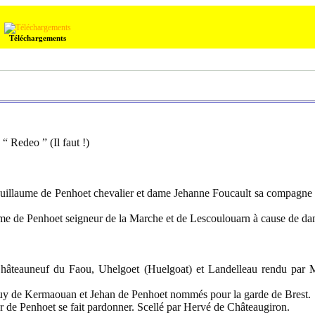
Téléchargements
“ Redeo ” (Il faut !)
uillaume de Penhoet chevalier et dame Jehanne Foucault sa compagne 
ume de Penhoet seigneur de la Marche et de Lescoulouarn à cause de 
hâteauneuf du Faou, Uhelgoet (Huelgoat) et Landelleau rendu par M
uy de Kermaouan et Jehan de Penhoet nommés pour la garde de Brest.
 de Penhoet se fait pardonner. Scellé par Hervé de Châteaugiron.