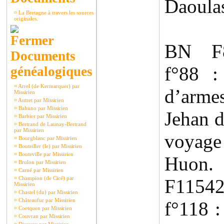
Daoulas
¤
La Bretagne à travers les sources
originales.
BN F8
Documents
f°88
généalogiques
¤
Arrel (de Kermarquer) par
d’arm
Missirien
¤
Autret par Missirien
¤
Bahuno par Missirien
Jehan d
¤
Barbier par Missirien
¤
Bertrand de Launay-Bertrand
par Missirien
voyage
¤
Bourgblanc par Missirien
¤
Bouteiller (le) par Missirien
¤
Bouteville par Missirien
Huon.
¤
Brulon par Missirien
¤
Carné par Missirien
¤
Champion (de Cicé) par
F11542
Missirien
¤
Chastel (du) par Missirien
¤
Châteaufur par Missirien
f°118 
¤
Coetquen par Missirien
¤
Couvran par Missirien