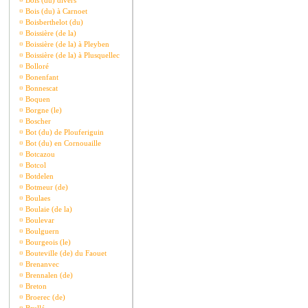
¤
Bois (du) divers
¤
Bois (du) à Carnoet
¤
Boisberthelot (du)
¤
Boissière (de la)
¤
Boissière (de la) à Pleyben
¤
Boissière (de la) à Plusquellec
¤
Bolloré
¤
Bonenfant
¤
Bonnescat
¤
Boquen
¤
Borgne (le)
¤
Boscher
¤
Bot (du) de Plouferiguin
¤
Bot (du) en Cornouaille
¤
Botcazou
¤
Botcol
¤
Botdelen
¤
Botmeur (de)
¤
Boulaes
¤
Boulaie (de la)
¤
Boulevar
¤
Boulguern
¤
Bourgeois (le)
¤
Bouteville (de) du Faouet
¤
Brenanvec
¤
Brennalen (de)
¤
Breton
¤
Broerec (de)