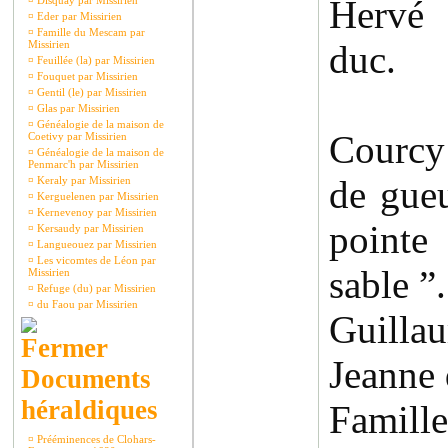
Hervé
¤
Disquay par Missirien
¤
Eder par Missirien
¤
Famille du Mescam par
Missirien
duc.
¤
Feuillée (la) par Missirien
¤
Fouquet par Missirien
¤
Gentil (le) par Missirien
¤
Glas par Missirien
¤
Généalogie de la maison de
Courcy 
Coetivy par Missirien
¤
Généalogie de la maison de
Penmarc'h par Missirien
de gue
¤
Keraly par Missirien
¤
Kerguelenen par Missirien
¤
Kernevenoy par Missirien
pointe
¤
Kersaudy par Missirien
¤
Langueouez par Missirien
¤
Les vicomtes de Léon par
sable ”.
Missirien
¤
Refuge (du) par Missirien
¤
du Faou par Missirien
Guilla
Jeanne 
Documents
héraldiques
Famil
¤
Prééminences de Clohars-