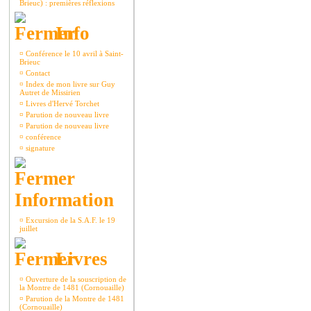
Brieuc) : premières réflexions
Info
¤
Conférence le 10 avril à Saint-
Brieuc
¤
Contact
¤
Index de mon livre sur Guy
Autret de Missirien
¤
Livres d'Hervé Torchet
¤
Parution de nouveau livre
¤
Parution de nouveau livre
¤
conférence
¤
signature
Information
¤
Excursion de la S.A.F. le 19
juillet
Livres
¤
Ouverture de la souscription de
la Montre de 1481 (Cornouaille)
¤
Parution de la Montre de 1481
(Cornouaille)