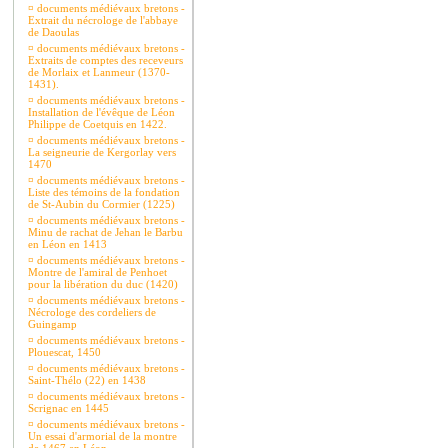
¤
documents médiévaux bretons -
Extrait du nécrologe de l'abbaye
de Daoulas
¤
documents médiévaux bretons -
Extraits de comptes des receveurs
de Morlaix et Lanmeur (1370-
1431).
¤
documents médiévaux bretons -
Installation de l'évêque de Léon
Philippe de Coetquis en 1422.
¤
documents médiévaux bretons -
La seigneurie de Kergorlay vers
1470
¤
documents médiévaux bretons -
Liste des témoins de la fondation
de St-Aubin du Cormier (1225)
¤
documents médiévaux bretons -
Minu de rachat de Jehan le Barbu
en Léon en 1413
¤
documents médiévaux bretons -
Montre de l'amiral de Penhoet
pour la libération du duc (1420)
¤
documents médiévaux bretons -
Nécrologe des cordeliers de
Guingamp
¤
documents médiévaux bretons -
Plouescat, 1450
¤
documents médiévaux bretons -
Saint-Thélo (22) en 1438
¤
documents médiévaux bretons -
Scrignac en 1445
¤
documents médiévaux bretons -
Un essai d'armorial de la montre