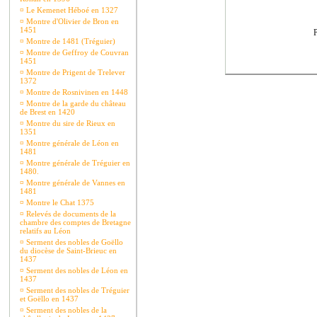
¤
Le Kemenet Héboé en 1327
¤
Montre d'Olivier de Bron en
1451
P
¤
Montre de 1481 (Tréguier)
¤
Montre de Geffroy de Couvran
1451
¤
Montre de Prigent de Trelever
1372
¤
Montre de Rosnivinen en 1448
¤
Montre de la garde du château
de Brest en 1420
¤
Montre du sire de Rieux en
1351
¤
Montre générale de Léon en
1481
¤
Montre générale de Tréguier en
1480.
¤
Montre générale de Vannes en
1481
¤
Montre le Chat 1375
¤
Relevés de documents de la
chambre des comptes de Bretagne
relatifs au Léon
¤
Serment des nobles de Goëllo
du diocèse de Saint-Brieuc en
1437
¤
Serment des nobles de Léon en
1437
¤
Serment des nobles de Tréguier
et Goëllo en 1437
¤
Serment des nobles de la