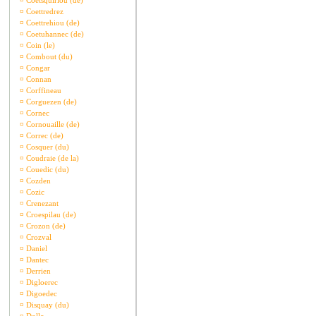
¤
Coetsquiriou (de)
¤
Coettredrez
¤
Coettrehiou (de)
¤
Coetuhannec (de)
¤
Coin (le)
¤
Combout (du)
¤
Congar
¤
Connan
¤
Corffineau
¤
Corguezen (de)
¤
Cornec
¤
Cornouaille (de)
¤
Correc (de)
¤
Cosquer (du)
¤
Coudraie (de la)
¤
Couedic (du)
¤
Cozden
¤
Cozic
¤
Crenezant
¤
Croespilau (de)
¤
Crozon (de)
¤
Crozval
¤
Daniel
¤
Dantec
¤
Derrien
¤
Digloerec
¤
Digoedec
¤
Disquay (du)