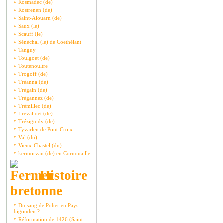
¤
Rosmadec (de)
¤
Rostrenen (de)
¤
Saint-Alouarn (de)
¤
Saux (le)
¤
Scauff (le)
¤
Sénéchal (le) de Coethélant
¤
Tanguy
¤
Toulgoet (de)
¤
Toutenoultre
¤
Trogoff (de)
¤
Tréanna (de)
¤
Trégain (de)
¤
Trégannez (de)
¤
Trémillec (de)
¤
Trévalloet (de)
¤
Tréziguidy (de)
¤
Tyvarlen de Pont-Croix
¤
Val (du)
¤
Vieux-Chastel (du)
¤
kermorvan (de) en Cornouaille
Histoire
bretonne
¤
Du sang de Poher en Pays
bigouden ?
¤
Réformation de 1426 (Saint-