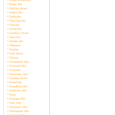
¤
Frollo de Kerlivio
¤
Fustec (le)
¤
Gall (le) divers
¤
Gallou (le)
¤
Galloudec
¤
Gascoing (le)
¤
Gauvain
¤
Gentil (le)
¤
Geoffroy divers
¤
Glas (du)
¤
Gluidic (le)
¤
Glémarec
¤
Goarlot
¤
Goff divers
¤
Golouy
¤
Gouandour (de)
¤
Gourcuff (de)
¤
Gourezre
¤
Gourvinec (du)
¤
Gouzien divers
¤
Grand (le)
¤
Grandbois (de)
¤
Griffonez (de)
¤
Guen
¤
Guengat (de)
¤
Guer (de)
¤
Guermeur (du)
¤
Guernarpin (de)