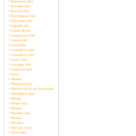
¤
Kersauzon (de)
¤
Kerviher (de)
¤
Kervéol (de)
¤
Kervéréguin (de)
¤
Kerynisan (de)
¤
Lagadec (le)
¤
Lande (de la)
¤
Langueouez (de)
¤
Lanros (de)
¤
Laval (de)
¤
Lesaudevez (de)
¤
Lesaudevez (de)
¤
Lesivy (de)
¤
Lesongar (de)
¤
Lespervez (de)
¤
Léon
¤
Madeuc
¤
Malestroit (de)
¤
Marche (de la) en Cornouaille
¤
Marhallac'h (du)
¤
Marigo
¤
Menez (du)
¤
Moeam
¤
Moellien (de)
¤
Moreau
¤
Morillon
¤
Mur (de et du)
¤
Nevet (de)