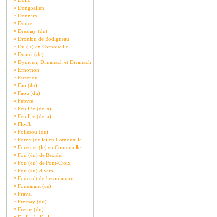
¤
Dollo
¤
Dongoallen
¤
Donnars
¤
Douce
¤
Dresnay (du)
¤
Droniou de Bodigneau
¤
Du (le) en Cornouaille
¤
Duault (de)
¤
Dymoen, Dimanach et Divanach
¤
Ernothon
¤
Euzenou
¤
Fao (du)
¤
Faou (du)
¤
Febvre
¤
Feuillée (de la)
¤
Feuillée (de la)
¤
Floc'h
¤
Follezou (du)
¤
Forest (de la) en Cornouaille
¤
Forestier (le) en Cornouaille
¤
Fou (du) de Bezidel
¤
Fou (du) de Pont-Croix
¤
Fou (du) divers
¤
Foucault de Lesoulouarn
¤
Fouesnant (de)
¤
Fraval
¤
Fresnay (du)
¤
Fresne (du)