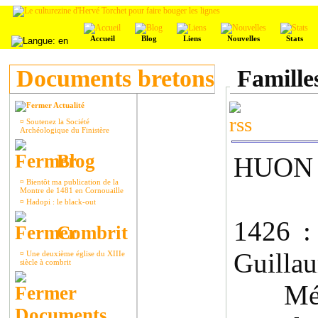
Accueil
Blog
Liens
Nouvelles
Stats
Documents bretons
Famille
Actualité
¤
Soutenez la Société
Archéologique du Finistère
Blog
HUON 
¤
Bientôt ma publication de la
Montre de 1481 en Cornouaille
¤
Hadopi : le black-out
1426 :
Combrit
Guillau
¤
Une deuxième église du XIIIe
siècle à combrit
Métay
Documents