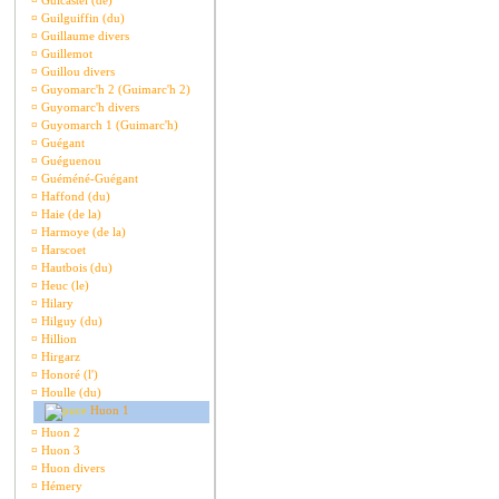
¤
Guicastel (de)
¤
Guilguiffin (du)
¤
Guillaume divers
¤
Guillemot
¤
Guillou divers
¤
Guyomarc'h 2 (Guimarc'h 2)
¤
Guyomarc'h divers
¤
Guyomarch 1 (Guimarc'h)
¤
Guégant
¤
Guéguenou
¤
Guéméné-Guégant
¤
Haffond (du)
¤
Haie (de la)
¤
Harmoye (de la)
¤
Harscoet
¤
Hautbois (du)
¤
Heuc (le)
¤
Hilary
¤
Hilguy (du)
¤
Hillion
¤
Hirgarz
¤
Honoré (l')
¤
Houlle (du)
Huon 1
¤
Huon 2
¤
Huon 3
¤
Huon divers
¤
Hémery