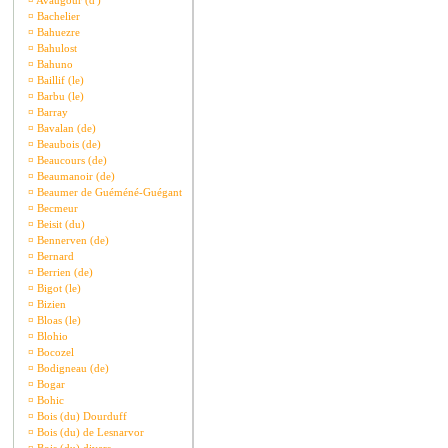
¤
Avaugour (d')
¤
Bachelier
¤
Bahuezre
¤
Bahulost
¤
Bahuno
¤
Baillif (le)
¤
Barbu (le)
¤
Barray
¤
Bavalan (de)
¤
Beaubois (de)
¤
Beaucours (de)
¤
Beaumanoir (de)
¤
Beaumer de Guéméné-Guégant
¤
Becmeur
¤
Beisit (du)
¤
Bennerven (de)
¤
Bernard
¤
Berrien (de)
¤
Bigot (le)
¤
Bizien
¤
Bloas (le)
¤
Blohio
¤
Bocozel
¤
Bodigneau (de)
¤
Bogar
¤
Bohic
¤
Bois (du) Dourduff
¤
Bois (du) de Lesnarvor