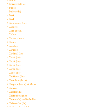
¤
Brullé
¤
Bruyère (de la)
¤
Budes
¤
Buliec (de)
¤
Buzic
¤
Buzic
¤
Cabournais (de)
¤
Cadoret
¤
Cage (de la)
¤
Calloet
¤
Calvez divers
¤
Camus
¤
Canaber
¤
Caradec
¤
Cardinal (le)
¤
Carné (de)
¤
Carné (de)
¤
Carné (de)
¤
Carné (de)
¤
Castet (de)
¤
Chaffault (du)
¤
Chambre (de la)
¤
Chapelle (de la) et Molac
¤
Charruel
¤
Chastel (du)
¤
Chefdubois (de)
¤
Chever (le) de Kerbullic
¤
Châteaufur (de)