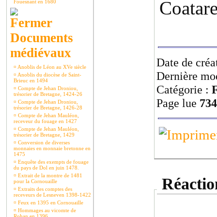
Coatare
Fouesnant en 1680
Documents
médiévaux
Date de créa
¤
Anoblis de Léon au XVe siècle
Dernière mod
¤
Anoblis du diocèse de Saint-
Brieuc en 1494
Catégorie :
F
¤
Compte de Jehan Droniou,
trésorier de Bretagne, 1424-26
Page lue
734
¤
Compte de Jehan Droniou,
trésorier de Bretagne, 1426-28
¤
Compte de Jehan Mauléon,
receveur du fouage en 1427
¤
Compte de Jehan Mauléon,
trésorier de Bretagne, 1429
¤
Conversion de diverses
monnaies en monnaie bretonne en
1475
¤
Enquête des exempts de fouage
du pays de Dol en juin 1478.
¤
Extrait de la montre de 1481
Réaction
pour la Cornouaille
¤
Extraits des comptes des
receveurs de Lesneven 1398-1422
¤
Feux en 1395 en Cornouaille
¤
Hommages au vicomte de
Rohan en 1396