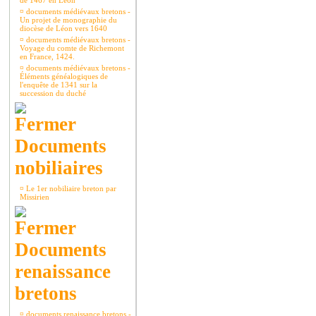
de 1467 en Léon
¤
documents médiévaux bretons -
Un projet de monographie du
diocèse de Léon vers 1640
¤
documents médiévaux bretons -
Voyage du comte de Richemont
en France, 1424.
¤
documents médiévaux bretons -
Éléments généalogiques de
l'enquête de 1341 sur la
succession du duché
Documents
nobiliaires
¤
Le 1er nobiliaire breton par
Missirien
Documents
renaissance
bretons
¤
documents renaissance bretons -