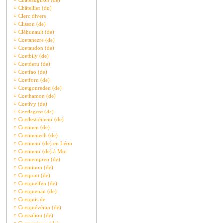
¤
Châteaugiron (de)
¤
Châtellier (du)
¤
Clerc divers
¤
Clisson (de)
¤
Cléhunault (de)
¤
Coetanezre (de)
¤
Coetaudon (de)
¤
Coetbily (de)
¤
Coetderu (de)
¤
Coetfao (de)
¤
Coetforn (de)
¤
Coetgoureden (de)
¤
Coethamon (de)
¤
Coetivy (de)
¤
Coetlegent (de)
¤
Coetlestrémeur (de)
¤
Coetmen (de)
¤
Coetmenech (de)
¤
Coetmeur (de) en Léon
¤
Coetmeur (de) à Mur
¤
Coetnempren (de)
¤
Coetninon (de)
¤
Coetpont (de)
¤
Coetquelfen (de)
¤
Coetquenan (de)
¤
Coetquis de
¤
Coetquévéran (de)
¤
Coetsaliou (de)