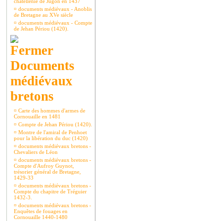
châtellenie de Jugon en 1437
¤
documents médiévaux - Anoblis
de Bretagne au XVe siècle
¤
documents médiévaux - Compte
de Jehan Périou (1420).
Documents
médiévaux
bretons
¤
Carte des hommes d'armes de
Cornouaille en 1481
¤
Compte de Jehan Périou (1420).
¤
Montre de l'amiral de Penhoet
pour la libération du duc (1420)
¤
documents médiévaux bretons -
Chevaliers de Léon
¤
documents médiévaux bretons -
Compte d'Aufroy Guynot,
trésorier général de Bretagne,
1429-33
¤
documents médiévaux bretons -
Compte du chapitre de Tréguier
1432-3.
¤
documents médiévaux bretons -
Enquêtes de fouages en
Cornouaille 1440-1480