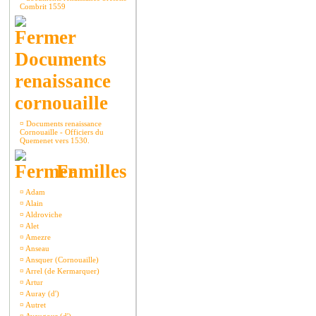
Combrit 1559
Documents
renaissance
cornouaille
¤
Documents renaissance
Cornouaille - Officiers du
Quemenet vers 1530.
Familles
¤
Adam
¤
Alain
¤
Aldroviche
¤
Alet
¤
Amezre
¤
Anseau
¤
Ansquer (Cornouaille)
¤
Arrel (de Kermarquer)
¤
Artur
¤
Auray (d')
¤
Autret