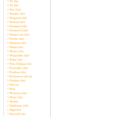
¤
Ny (le)
¤
Ny (le)
¤
Parc (du)
¤
Penalen (de)
¤
Penguern (de)
¤
Penhoet (de)
¤
Penisquin (de)
¤
Penmarc'h (de)
¤
Penmorvan (de)
¤
Perrien (de)
¤
Pestivien (de)
¤
Plessis (du)
¤
Ploeuc (de)
¤
Plusquellec (de)
¤
Poher (de)
¤
Pont-Château (de)
¤
Pontcallec (de)
¤
Ponthou (du)
¤
Porteneuve (de la)
¤
Poulmic (de)
¤
Prévost
¤
Péan
¤
Pérennou (du)
¤
Périer (du)
¤
Quelen
¤
Quélennec (du)
¤
Raguenel
¤
Roscerff (de)