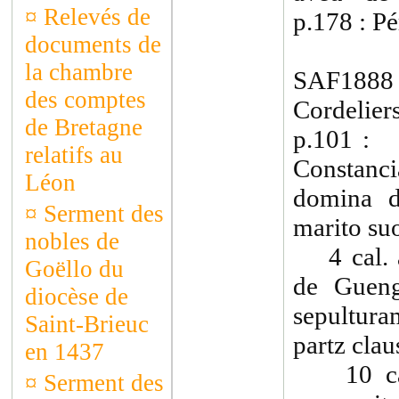
¤
Relevés de
p.178 : Pé
documents de
la chambre
SAF188
des comptes
Cordelier
de Bretagne
p.101 : 
relatifs au
Constanc
Léon
domina d
¤
Serment des
marito suo
nobles de
4 cal. a
Goëllo du
de Guenga
diocèse de
sepultur
Saint-Brieuc
partz claus
en 1437
10 cal. 
¤
Serment des