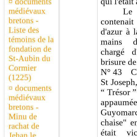
qui l'était
¤
documents
médiévaux
Le tymp
bretons -
contenait
Liste des
d'azur à l
témoins de la
mains de
fondation de
chargé d
St-Aubin du
brisure d
Cormier
N° 43 Ch
(1225)
St Joseph
¤
documents
“ Trésor ”
médiévaux
appaumées
bretons -
Guyomarc
Minu de
chaise" e
rachat de
était vi
Jehan le