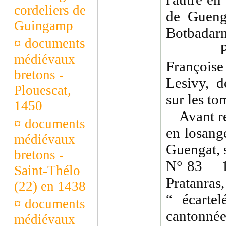
cordeliers de
de Gueng
Guingamp
Botbadarn,
¤
documents
Permis
médiévaux
Françoise
bretons -
Lesivy, 
Plouescat,
sur les to
1450
Avant res
¤
documents
en losange
médiévaux
Guengat, 
bretons -
N° 83 1èr
Saint-Thélo
Pratanra
(22) en 1438
“ écartel
¤
documents
cantonnée
médiévaux