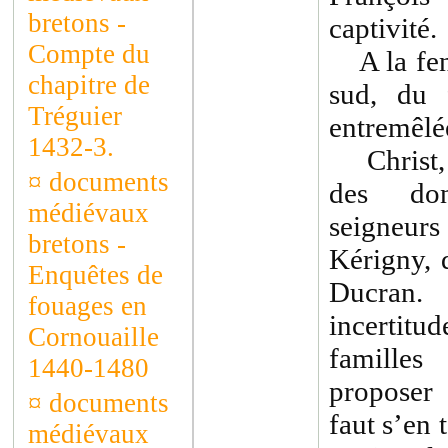
bretons -
captivité.
Compte du
A la fenê
chapitre de
sud, du 
Tréguier
entremêlé
1432-3.
Christ, (
¤
documents
des don
médiévaux
seigneurs
bretons -
Kérigny, 
Enquêtes de
Ducran.
fouages en
incertitu
Cornouaille
familles
1440-1480
proposer
¤
documents
faut s’en 
médiévaux