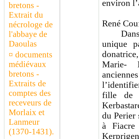
environ l
bretons -
Artic
Extrait du
René Couf
nécrologe de
Dans le 
l'abbaye de
unique p
Daoulas
donatric
¤
documents
Marie- M
médiévaux
bretons -
anciennes
Extraits de
l’identif
comptes des
fille de
receveurs de
Kerbastar
Morlaix et
du Perier
Lanmeur
à Fiacre
(1370-1431).
Kerprige