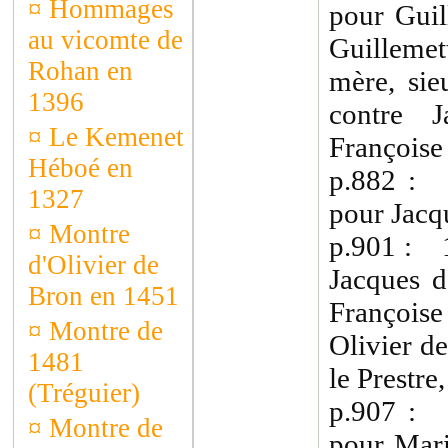
¤
Hommages
pour Guil
au vicomte de
Guilleme
Rohan en
mère, sie
1396
contre 
¤
Le Kemenet
Françoise
Héboé en
p.882 : 
1327
pour Jacq
¤
Montre
p.901 : 
d'Olivier de
Jacques d
Bron en 1451
François
¤
Montre de
Olivier de
1481
le Prestre
(Tréguier)
p.907 : 
¤
Montre de
pour Mari