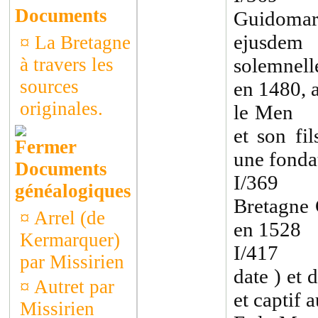
Documents
Guidomar
ejusdem l
¤
La Bretagne
à travers les
solemnell
sources
en 1480, 
originales.
le Men 
et son fi
une fonda
Documents
I/369 A
généalogiques
Bretagne 
¤
Arrel (de
en 1528
Kermarquer)
I/417 Ma
par Missirien
date ) et
¤
Autret par
et captif
Missirien