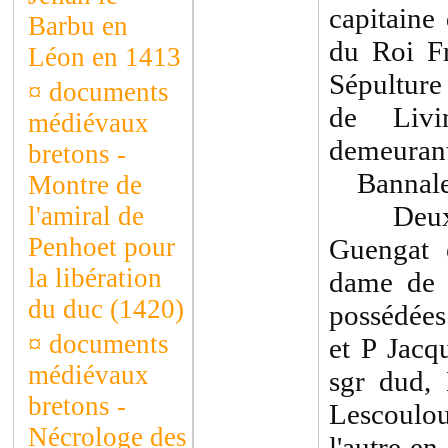
capitaine
Barbu en
du Roi 
Léon en 1413
Sépultur
¤
documents
de Livi
médiévaux
demeurant
bretons -
Bannalec
Montre de
Deux fo
l'amiral de
Penhoet pour
Guengat 
la libération
dame de 
du duc (1420)
possédées
¤
documents
et P Jacq
médiévaux
sgr dud, 
bretons -
Lescoulo
Nécrologe des
l'autre e