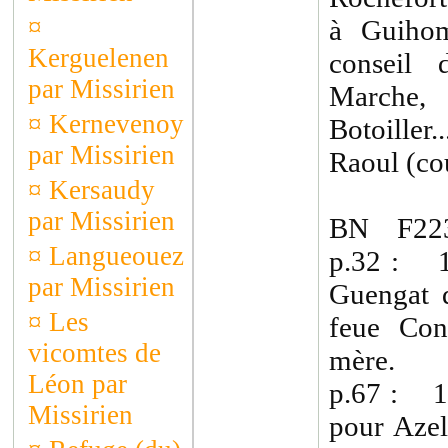
¤
à Guihom
Kerguelenen
conseil
par Missirien
Marche,
¤
Kernevenoy
Botoille
par Missirien
Raoul (co
¤
Kersaudy
par Missirien
BN F223
¤
Langueouez
p.32 : 1
par Missirien
Guengat d
¤
Les
feue Con
vicomtes de
mère.
Léon par
p.67 : 14
Missirien
pour Azel