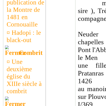
publication de
métayer
la Montre de
sire ), T
1481 en
compagne )
Cornouaille
¤
Hadopi : le
Neuder
black-out
chapelles
Pont l'Ab
Combrit
le Men 
¤
Une
une fil
deuxième
Pratanras
église du
1426 le 
XIIIe siècle à
au manoir
combrit
sur Plouv
I/369 