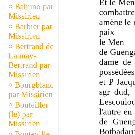
Et le Men
¤
Bahuno par
combattre
Missirien
amène le r
¤
Barbier par
paix
Missirien
le Men D
¤
Bertrand de
de Guenga
Launay-
dame de 
Bertrand par
possédées
Missirien
et P Jacq
¤
Bourgblanc
sgr dud, 
par Missirien
Lescoulo
¤
Bouteiller
l'autre e
(le) par
de Gueng
Missirien
Botbadarn,
¤
Bouteville