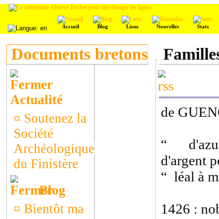
Accueil
Blog
Liens
Nouvelles
Stats
Documents bretons
Famille
Actualité
de GUE
¤
Soutenez la
Société
“ d'azu
Archéologique
d'argent p
du Finistère
“ léal à m
Blog
1426 : no
¤
Bientôt ma