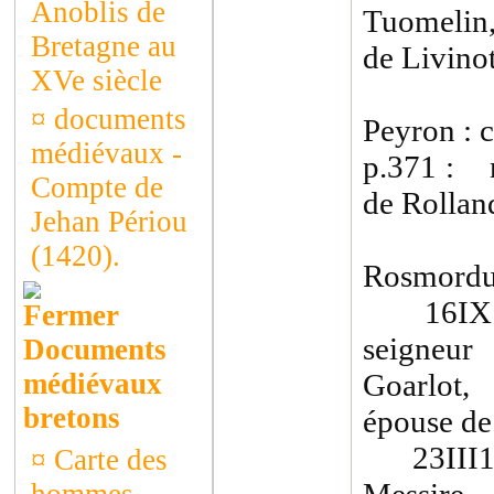
Anoblis de
Tuomelin
Bretagne au
de Livinot
XVe siècle
¤
documents
Peyron : c
médiévaux -
p.371 : n
Compte de
de Rollan
Jehan Périou
(1420).
Rosmorduc
16IX147
seigneu
Documents
médiévaux
Goarlot,
bretons
épouse de
23III145
¤
Carte des