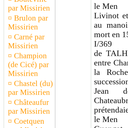
le Men R
par Missirien
Livinot e
¤
Brulon par
au manoi
Missirien
mort en 1
¤
Carné par
I/369 J
Missirien
de TALH
¤
Champion
entre Cha
(de Cicé) par
la Roch
Missirien
successi
¤
Chastel (du)
Jean d
par Missirien
Chateaub
¤
Châteaufur
prétendaie
par Missirien
le Men d
¤
Coetquen