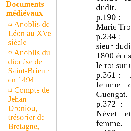
Documents
dudit.
médiévaux
p.190 : 1
¤
Anoblis de
Marie Tro
Léon au XVe
p.234 : 
siècle
sieur dud
¤
Anoblis du
1800 écus 
diocèse de
le roi sur
Saint-Brieuc
p.361 : 1
en 1494
femme d
¤
Compte de
Guengat.
Jehan
p.372 :
Droniou,
Névet e
trésorier de
femme.
Bretagne,