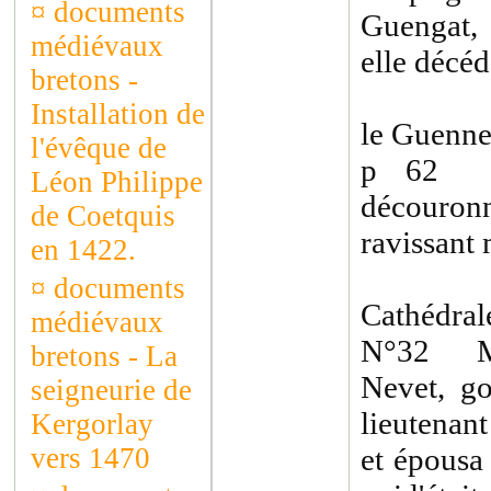
¤
documents
Guengat, 
médiévaux
elle décé
bretons -
Installation de
le Guenn
l'évêque de
p 62 I
Léon Philippe
découron
de Coetquis
ravissant 
en 1422.
¤
documents
Cathédrale
médiévaux
N°32 Mil
bretons - La
Nevet, g
seigneurie de
lieutenant
Kergorlay
vers 1470
et épousa