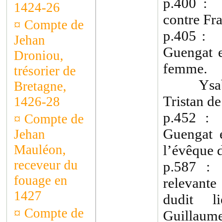
p.400 : 
1424-26
contre Fr
¤
Compte de
p.405 : 
Jehan
Guengat e
Droniou,
femme.
trésorier de
Ysabea
Bretagne,
Tristan d
1426-28
p.452 :
¤
Compte de
Guengat e
Jehan
Mauléon,
l’évêque d
receveur du
p.587 
fouage en
relevante
1427
dudit l
¤
Compte de
Guillaume