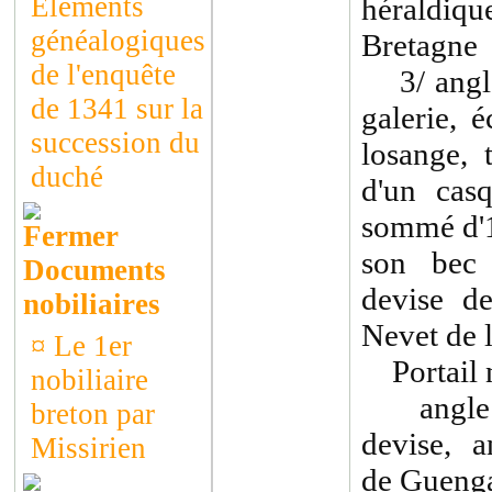
Éléments
héraldi
généalogiques
Bretagne
de l'enquête
3/ angle 
de 1341 sur la
galerie, 
succession du
losange, 
duché
d'un cas
sommé d'1
son bec 
Documents
devise d
nobiliaires
Nevet de 
¤
Le 1er
Portail n
nobiliaire
angle es
breton par
devise, a
Missirien
de Gueng