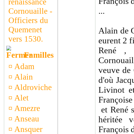
François 
renaissance
...
Cornouaille -
Officiers du
Quemenet
Alain de 
vers 1530.
eurent 2 fi
René , 
Familles
Cornouai
¤
Adam
veuve de 
¤
Alain
d'où Jacq
¤
Aldroviche
Livinot e
¤
Alet
Françoise
¤
Amezre
et René s
¤
Anseau
héritée 
François 
¤
Ansquer