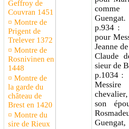
Geffroy de
comme c
Couvran 1451
Guengat.
¤
Montre de
p.934 :
Prigent de
pour Mess
Trelever 1372
Jeanne de
¤
Montre de
Claude de
Rosnivinen en
sieur de 
1448
p.1034 :
¤
Montre de
Messire
la garde du
chevalier
château de
son épo
Brest en 1420
Rosmadeu
¤
Montre du
Guengat,
sire de Rieux