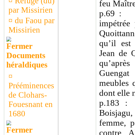
¤
Refuge (du)
feu Maîtr
par Missirien
p.69 : 
¤
du Faou par
impétrée
Missirien
Quoittan
qu’il est
Jean de Q
Documents
qu’aprè
héraldiques
Guengat 
¤
meubles q
Prééminences
dont elle n
de Clohars-
p.183 :
Fouesnant en
Boisjagu
1680
femme, p
contre A