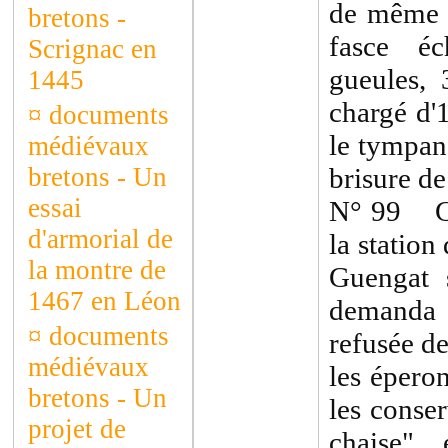
de même P
bretons -
fasce éc
Scrignac en
gueules,
1445
chargé d'
¤
documents
le tympan
médiévaux
bretons - Un
brisure d
essai
N° 99 Gu
d'armorial de
la statio
la montre de
Guengat s
1467 en Léon
demanda l
¤
documents
refusée de
médiévaux
les éperon
bretons - Un
les conser
projet de
chaise"