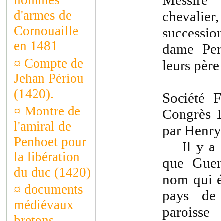
Messire 
hommes
d'armes de
chevalier
Cornouaille
successio
en 1481
dame Per
¤
Compte de
leurs père
Jehan Périou
(1420).
Société F
¤
Montre de
Congrès 
l'amiral de
par Henry
Penhoet pour
Il y a de
la libération
que Guen
du duc (1420)
nom qui 
¤
documents
pays de 
médiévaux
paroisse
bretons -