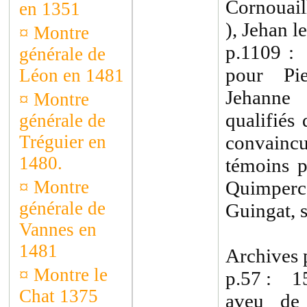
Cornouail
en 1351
), Jehan l
¤
Montre
p.1109 :
générale de
pour Pi
Léon en 1481
Jehanne
¤
Montre
qualifiés
générale de
Tréguier en
convaincu
1480.
témoins p
¤
Montre
Quimperc
générale de
Guingat, s
Vannes en
1481
Archives p
¤
Montre le
p.57 : 15
Chat 1375
aveu de