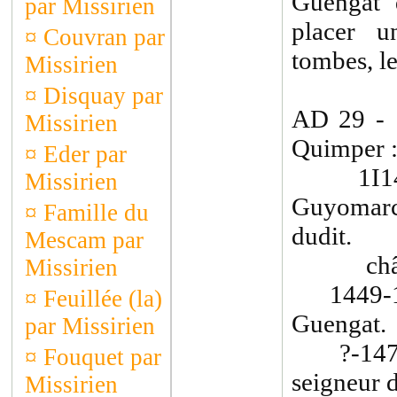
Guengat 
par Missirien
placer u
¤
Couvran par
tombes, l
Missirien
¤
Disquay par
AD 29 -
Missirien
Quimper 
¤
Eder par
1I1493(
Missirien
Guyomarc
¤
Famille du
dudit.
Mescam par
châtelle
Missirien
1449-145
¤
Feuillée (la)
Guengat.
par Missirien
?-1475 :
¤
Fouquet par
seigneur 
Missirien