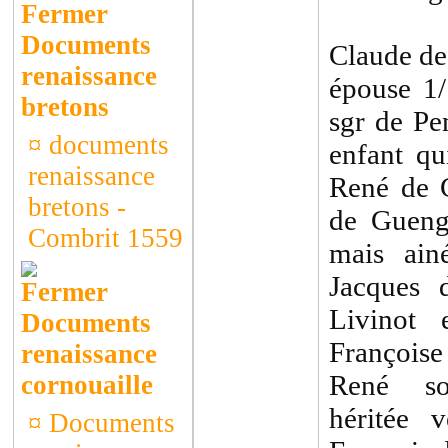
Documents
Claude de
renaissance
épouse 1
bretons
sgr de Pe
¤
documents
enfant qu
renaissance
René de G
bretons -
de Gueng
Combrit 1559
mais ain
Jacques 
Livinot 
Documents
Françoise
renaissance
René son
cornouaille
héritée 
¤
Documents