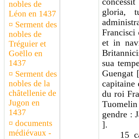
concessit
nobles de
gloria, 
Léon en 1437
adminis
¤
Serment des
Francisci
nobles de
et in nav
Tréguier et
Britannici
Goëllo en
sua tempe
1437
Guengat [
¤
Serment des
capitaine
nobles de la
châtellenie de
du roi Fr
Jugon en
Tuomelin e
1437
gendre :
¤
documents
].
médiévaux -
15 cal. 