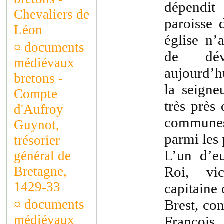
dépendi
Chevaliers de
paroisse 
Léon
église n’
¤
documents
de dév
médiévaux
aujourd’h
bretons -
la seigne
Compte
très près 
d'Aufroy
communes
Guynot,
parmi les
trésorier
L’un d’e
général de
Bretagne,
Roi, vic
1429-33
capitaine 
¤
documents
Brest, co
médiévaux
François