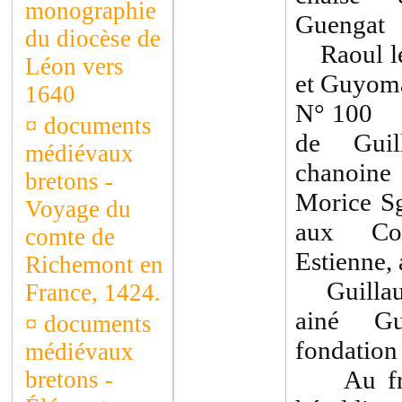
monographie
Guengat
du diocèse de
Raoul le 
Léon vers
et Guyom
1640
N° 100 C
¤
documents
de Guil
médiévaux
chanoine
bretons -
Morice Sg
Voyage du
aux Com
comte de
Estienne, 
Richemont en
Guillaum
France, 1424.
ainé Gu
¤
documents
fondation
médiévaux
Au front
bretons -