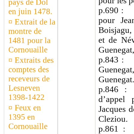
pour les p
pays de Dol
p.690 : 
en juin 1478.
pour Jea
¤
Extrait de la
Boisjagu,
montre de
et de Név
1481 pour la
Guenegat, 
Cornouaille
p.843 : 
¤
Extraits des
Guenegat
comptes des
receveurs de
Guenegat
Lesneven
p.846 :
1398-1422
d’appel 
¤
Feux en
Jacques d
1395 en
Cleziou.
Cornouaille
p.861 :