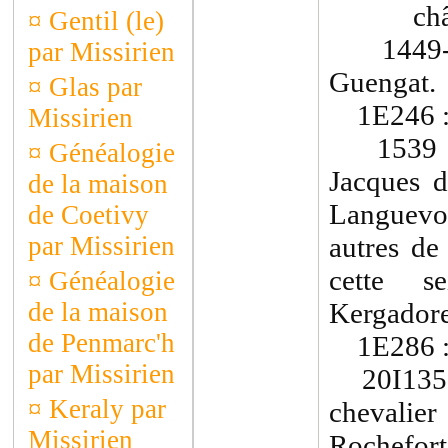
châtelle
¤
Gentil (le)
1449-145
par Missirien
Guengat.
¤
Glas par
1E246 
Missirien
1539 : R
¤
Généalogie
Jacques 
de la maison
Languevoe
de Coetivy
par Missirien
autres de
cette s
¤
Généalogie
de la maison
Kergadore
de Penmarc'h
1E286 
par Missirien
20I1355(
¤
Keraly par
chevali
Missirien
Rochefort