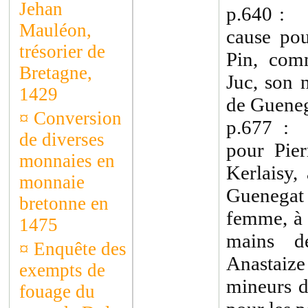
Jehan
p.640 : 
Mauléon,
cause pou
trésorier de
Pin, com
Bretagne,
Juc, son 
1429
de Gueneg
¤
Conversion
p.677 :
de diverses
pour Pier
monnaies en
Kerlaisy,
monnaie
Guenegat 
bretonne en
femme, à 
1475
mains d
¤
Enquête des
Anastaiz
exempts de
mineurs d
fouage du