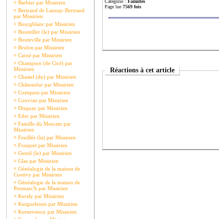
Catégorie :
Familles
¤
Barbier par Missirien
Page lue
7569 fois
¤
Bertrand de Launay-Bertrand
par Missirien
¤
Bourgblanc par Missirien
¤
Bouteiller (le) par Missirien
¤
Bouteville par Missirien
¤
Brulon par Missirien
¤
Carné par Missirien
¤
Champion (de Cicé) par
Missirien
Réactions à cet article
¤
Chastel (du) par Missirien
¤
Châteaufur par Missirien
¤
Coetquen par Missirien
¤
Couvran par Missirien
¤
Disquay par Missirien
¤
Eder par Missirien
¤
Famille du Mescam par
Missirien
¤
Feuillée (la) par Missirien
¤
Fouquet par Missirien
¤
Gentil (le) par Missirien
¤
Glas par Missirien
¤
Généalogie de la maison de
Coetivy par Missirien
¤
Généalogie de la maison de
Penmarc'h par Missirien
¤
Keraly par Missirien
¤
Kerguelenen par Missirien
¤
Kernevenoy par Missirien