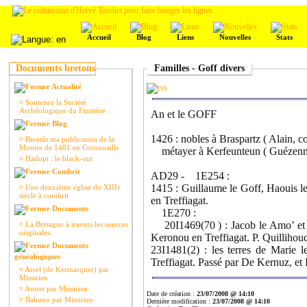
Accueil
Blog
Liens
Nouvelles
Stats
Documents bretons
Familles - Goff divers
Actualité
¤
Soutenez la Société
Archéologique du Finistère
An et le GOFF
Blog
1426 : nobles à Braspartz ( Alain, co
¤
Bientôt ma publication de la
Montre de 1481 en Cornouaille
métayer à Kerfeunteun ( Guézennec
¤
Hadopi : le black-out
Combrit
AD29 - 1E254 :
1415 : Guillaume le Goff, Haouis l
¤
Une deuxième église du XIIIe
siècle à combrit
en Treffiagat.
Documents
1E270 :
20I1469(70 ) : Jacob le Amo’ et Ca
¤
La Bretagne à travers les sources
originales.
Keronou en Treffiagat. P. Quillihouc
Documents
23I1481(2) : les terres de Marie 
généalogiques
Treffiagat. Passé par De Kernuz, et
¤
Arrel (de Kermarquer) par
Missirien
¤
Autret par Missirien
Date de création :
23/07/2008 @ 14:10
¤
Bahuno par Missirien
Dernière modification :
23/07/2008 @ 14:10