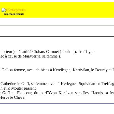
Téléchargements
llecteur ), débattif à Clohars-Carnoet ( Jouhan ), Treffiagat.
 à cause de Marguerite, sa femme ).
e Gall sa femme, aveu de biens à Kerellegan, Kerrivilan, le Dourdy e
therine le Goff, sa femme, aveu à Kerleguer, Squividan en Treffiaga
h et P. Mouter passent.
le Goff en Ploneour, droits d’Yvon Keralven sur elles, Haouis sa f
 Hervé le Chever.