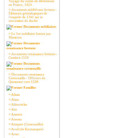
Voyage du comte de Richemont
en France, 1424.
¤
documents médiévaux bretons -
Éléments généalogiques de
l'enquête de 1341 sur la
succession du duché
Documents nobiliaires
¤
Le 1er nobiliaire breton par
Missirien
Documents
renaissance bretons
¤
documents renaissance bretons -
Combrit 1559
Documents
renaissance cornouaille
¤
Documents renaissance
Cornouaille - Officiers du
Quemenet vers 1530.
Familles
¤
Adam
¤
Alain
¤
Aldroviche
¤
Alet
¤
Amezre
¤
Anseau
¤
Ansquer (Cornouaille)
¤
Arrel (de Kermarquer)
¤
Artur