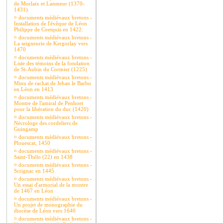
de Morlaix et Lanmeur (1370-
1431).
¤
documents médiévaux bretons -
Installation de l'évêque de Léon
Philippe de Coetquis en 1422.
¤
documents médiévaux bretons -
La seigneurie de Kergorlay vers
1470
¤
documents médiévaux bretons -
Liste des témoins de la fondation
de St-Aubin du Cormier (1225)
¤
documents médiévaux bretons -
Minu de rachat de Jehan le Barbu
en Léon en 1413
¤
documents médiévaux bretons -
Montre de l'amiral de Penhoet
pour la libération du duc (1420)
¤
documents médiévaux bretons -
Nécrologe des cordeliers de
Guingamp
¤
documents médiévaux bretons -
Plouescat, 1450
¤
documents médiévaux bretons -
Saint-Thélo (22) en 1438
¤
documents médiévaux bretons -
Scrignac en 1445
¤
documents médiévaux bretons -
Un essai d'armorial de la montre
de 1467 en Léon
¤
documents médiévaux bretons -
Un projet de monographie du
diocèse de Léon vers 1640
¤
documents médiévaux bretons -