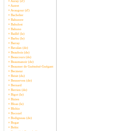
¤
Auray (d')
¤
Autret
¤
Avaugour (d')
¤
Bachelier
¤
Bahuezre
¤
Bahulost
¤
Bahuno
¤
Baillif (le)
¤
Barbu (le)
¤
Barray
¤
Bavalan (de)
¤
Beaubois (de)
¤
Beaucours (de)
¤
Beaumanoir (de)
¤
Beaumer de Guéméné-Guégant
¤
Becmeur
¤
Beisit (du)
¤
Bennerven (de)
¤
Bernard
¤
Berrien (de)
¤
Bigot (le)
¤
Bizien
¤
Bloas (le)
¤
Blohio
¤
Bocozel
¤
Bodigneau (de)
¤
Bogar
¤
Bohic