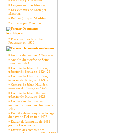
¤
Kersaudy par Missirien
¤
Langueouez par Missirien
¤
Les vicomtes de Léon par
Missirien
¤
Refuge (du) par Missirien
¤
du Faou par Missirien
Documents
héraldiques
¤
Prééminences de Clohars-
Fouesnant en 1680
Documents médiévaux
¤
Anoblis de Léon au XVe siècle
¤
Anoblis du diocèse de Saint-
Brieuc en 1494
¤
Compte de Jehan Droniou,
trésorier de Bretagne, 1424-26
¤
Compte de Jehan Droniou,
trésorier de Bretagne, 1426-28
¤
Compte de Jehan Mauléon,
receveur du fouage en 1427
¤
Compte de Jehan Mauléon,
trésorier de Bretagne, 1429
¤
Conversion de diverses
monnaies en monnaie bretonne en
1475
¤
Enquête des exempts de fouage
du pays de Dol en juin 1478.
¤
Extrait de la montre de 1481
pour la Cornouaille
¤
Extraits des comptes des