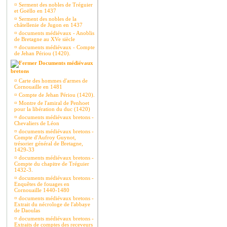
¤
Serment des nobles de Tréguier
et Goëllo en 1437
¤
Serment des nobles de la
châtellenie de Jugon en 1437
¤
documents médiévaux - Anoblis
de Bretagne au XVe siècle
¤
documents médiévaux - Compte
de Jehan Périou (1420).
Documents médiévaux
bretons
¤
Carte des hommes d'armes de
Cornouaille en 1481
¤
Compte de Jehan Périou (1420).
¤
Montre de l'amiral de Penhoet
pour la libération du duc (1420)
¤
documents médiévaux bretons -
Chevaliers de Léon
¤
documents médiévaux bretons -
Compte d'Aufroy Guynot,
trésorier général de Bretagne,
1429-33
¤
documents médiévaux bretons -
Compte du chapitre de Tréguier
1432-3.
¤
documents médiévaux bretons -
Enquêtes de fouages en
Cornouaille 1440-1480
¤
documents médiévaux bretons -
Extrait du nécrologe de l'abbaye
de Daoulas
¤
documents médiévaux bretons -
Extraits de comptes des receveurs