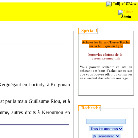
Admin
Spécial !
Achetez les livres d'Hervé Torchet
sur sa boutique en ligne
https://les-editions-de-la-
perenne.sumup.link
Vous pouvez soutenir ce site en
achetant des bons d'achat sur ce site
que vous pouvez offrir ou conserver
en attendant d'acheter un ouvrage
t Kerguégant en Loctudy, à Kergonan
t par la main Guillaume Riou, et à
Recherche
emme, autres droits à Kerournou en