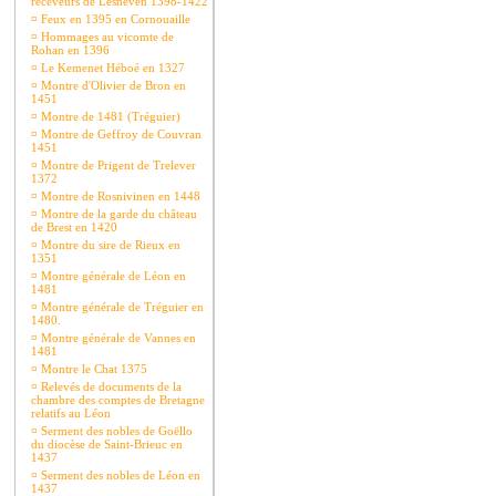
receveurs de Lesneven 1398-1422
¤
Feux en 1395 en Cornouaille
¤
Hommages au vicomte de
Rohan en 1396
¤
Le Kemenet Héboé en 1327
¤
Montre d'Olivier de Bron en
1451
¤
Montre de 1481 (Tréguier)
¤
Montre de Geffroy de Couvran
1451
¤
Montre de Prigent de Trelever
1372
¤
Montre de Rosnivinen en 1448
¤
Montre de la garde du château
de Brest en 1420
¤
Montre du sire de Rieux en
1351
¤
Montre générale de Léon en
1481
¤
Montre générale de Tréguier en
1480.
¤
Montre générale de Vannes en
1481
¤
Montre le Chat 1375
¤
Relevés de documents de la
chambre des comptes de Bretagne
relatifs au Léon
¤
Serment des nobles de Goëllo
du diocèse de Saint-Brieuc en
1437
¤
Serment des nobles de Léon en
1437