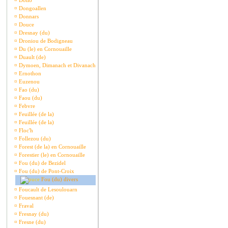
¤
Dollo
¤
Dongoallen
¤
Donnars
¤
Douce
¤
Dresnay (du)
¤
Droniou de Bodigneau
¤
Du (le) en Cornouaille
¤
Duault (de)
¤
Dymoen, Dimanach et Divanach
¤
Ernothon
¤
Euzenou
¤
Fao (du)
¤
Faou (du)
¤
Febvre
¤
Feuillée (de la)
¤
Feuillée (de la)
¤
Floc'h
¤
Follezou (du)
¤
Forest (de la) en Cornouaille
¤
Forestier (le) en Cornouaille
¤
Fou (du) de Bezidel
¤
Fou (du) de Pont-Croix
Fou (du) divers
¤
Foucault de Lesoulouarn
¤
Fouesnant (de)
¤
Fraval
¤
Fresnay (du)
¤
Fresne (du)