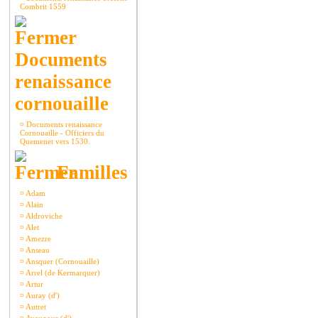
Combrit 1559
Documents
renaissance
cornouaille
¤
Documents renaissance
Cornouaille - Officiers du
Quemenet vers 1530.
Familles
¤
Adam
¤
Alain
¤
Aldroviche
¤
Alet
¤
Amezre
¤
Anseau
¤
Ansquer (Cornouaille)
¤
Arrel (de Kermarquer)
¤
Artur
¤
Auray (d')
¤
Autret