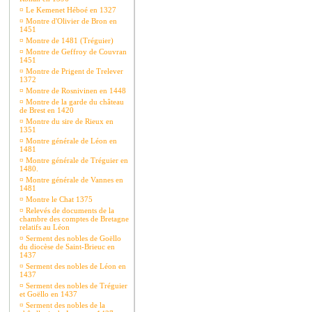
¤
Le Kemenet Héboé en 1327
¤
Montre d'Olivier de Bron en
1451
¤
Montre de 1481 (Tréguier)
¤
Montre de Geffroy de Couvran
1451
¤
Montre de Prigent de Trelever
1372
¤
Montre de Rosnivinen en 1448
¤
Montre de la garde du château
de Brest en 1420
¤
Montre du sire de Rieux en
1351
¤
Montre générale de Léon en
1481
¤
Montre générale de Tréguier en
1480.
¤
Montre générale de Vannes en
1481
¤
Montre le Chat 1375
¤
Relevés de documents de la
chambre des comptes de Bretagne
relatifs au Léon
¤
Serment des nobles de Goëllo
du diocèse de Saint-Brieuc en
1437
¤
Serment des nobles de Léon en
1437
¤
Serment des nobles de Tréguier
et Goëllo en 1437
¤
Serment des nobles de la