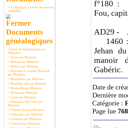
f°180 : 
¤
La Bretagne à travers les sources
Fou, capi
originales.
AD29 - 
Documents
généalogiques
1460 : J
Jehan du
¤
Arrel (de Kermarquer) par
Missirien
¤
Autret par Missirien
manoir d
¤
Bahuno par Missirien
¤
Barbier par Missirien
Gabéric.
¤
Bertrand de Launay-Bertrand
par Missirien
¤
Bourgblanc par Missirien
¤
Bouteiller (le) par Missirien
Date de créa
¤
Bouteville par Missirien
¤
Brulon par Missirien
Dernière mod
¤
Carné par Missirien
Catégorie :
F
¤
Champion (de Cicé) par
Missirien
Page lue
768
¤
Chastel (du) par Missirien
¤
Châteaufur par Missirien
¤
Coetquen par Missirien
¤
Couvran par Missirien