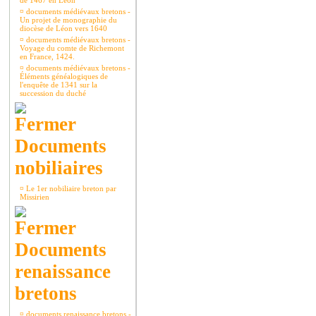
de 1467 en Léon
¤
documents médiévaux bretons -
Un projet de monographie du
diocèse de Léon vers 1640
¤
documents médiévaux bretons -
Voyage du comte de Richemont
en France, 1424.
¤
documents médiévaux bretons -
Éléments généalogiques de
l'enquête de 1341 sur la
succession du duché
Documents
nobiliaires
¤
Le 1er nobiliaire breton par
Missirien
Documents
renaissance
bretons
¤
documents renaissance bretons -