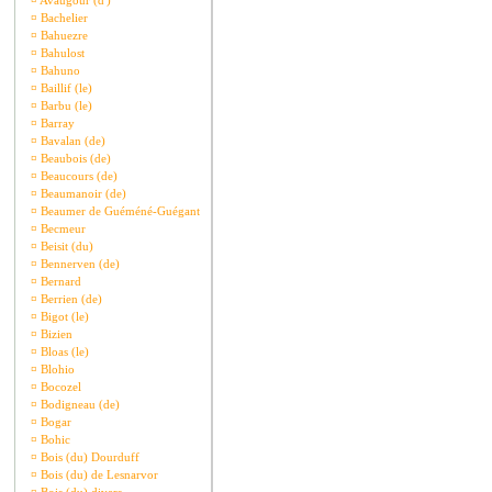
¤
Avaugour (d')
¤
Bachelier
¤
Bahuezre
¤
Bahulost
¤
Bahuno
¤
Baillif (le)
¤
Barbu (le)
¤
Barray
¤
Bavalan (de)
¤
Beaubois (de)
¤
Beaucours (de)
¤
Beaumanoir (de)
¤
Beaumer de Guéméné-Guégant
¤
Becmeur
¤
Beisit (du)
¤
Bennerven (de)
¤
Bernard
¤
Berrien (de)
¤
Bigot (le)
¤
Bizien
¤
Bloas (le)
¤
Blohio
¤
Bocozel
¤
Bodigneau (de)
¤
Bogar
¤
Bohic
¤
Bois (du) Dourduff
¤
Bois (du) de Lesnarvor