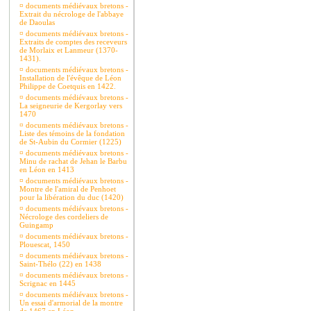
¤
documents médiévaux bretons -
Extrait du nécrologe de l'abbaye
de Daoulas
¤
documents médiévaux bretons -
Extraits de comptes des receveurs
de Morlaix et Lanmeur (1370-
1431).
¤
documents médiévaux bretons -
Installation de l'évêque de Léon
Philippe de Coetquis en 1422.
¤
documents médiévaux bretons -
La seigneurie de Kergorlay vers
1470
¤
documents médiévaux bretons -
Liste des témoins de la fondation
de St-Aubin du Cormier (1225)
¤
documents médiévaux bretons -
Minu de rachat de Jehan le Barbu
en Léon en 1413
¤
documents médiévaux bretons -
Montre de l'amiral de Penhoet
pour la libération du duc (1420)
¤
documents médiévaux bretons -
Nécrologe des cordeliers de
Guingamp
¤
documents médiévaux bretons -
Plouescat, 1450
¤
documents médiévaux bretons -
Saint-Thélo (22) en 1438
¤
documents médiévaux bretons -
Scrignac en 1445
¤
documents médiévaux bretons -
Un essai d'armorial de la montre