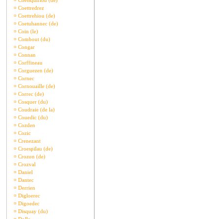
¤
Coetsquiriou (de)
¤
Coettredrez
¤
Coettrehiou (de)
¤
Coetuhannec (de)
¤
Coin (le)
¤
Combout (du)
¤
Congar
¤
Connan
¤
Corffineau
¤
Corguezen (de)
¤
Cornec
¤
Cornouaille (de)
¤
Correc (de)
¤
Cosquer (du)
¤
Coudraie (de la)
¤
Couedic (du)
¤
Cozden
¤
Cozic
¤
Crenezant
¤
Croespilau (de)
¤
Crozon (de)
¤
Crozval
¤
Daniel
¤
Dantec
¤
Derrien
¤
Digloerec
¤
Digoedec
¤
Disquay (du)