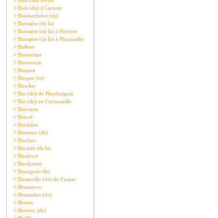
¤
Bois (du) divers
¤
Bois (du) à Carnoet
¤
Boisberthelot (du)
¤
Boissière (de la)
¤
Boissière (de la) à Pleyben
¤
Boissière (de la) à Plusquellec
¤
Bolloré
¤
Bonenfant
¤
Bonnescat
¤
Boquen
¤
Borgne (le)
¤
Boscher
¤
Bot (du) de Plouferiguin
¤
Bot (du) en Cornouaille
¤
Botcazou
¤
Botcol
¤
Botdelen
¤
Botmeur (de)
¤
Boulaes
¤
Boulaie (de la)
¤
Boulevar
¤
Boulguern
¤
Bourgeois (le)
¤
Bouteville (de) du Faouet
¤
Brenanvec
¤
Brennalen (de)
¤
Breton
¤
Broerec (de)