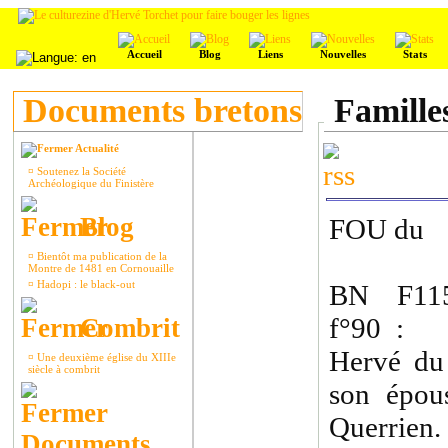
Accueil
Blog
Liens
Nouvelles
Stats
Documents bretons
Famille
Actualité
¤
Soutenez la Société
Archéologique du Finistère
Blog
FOU du
¤
Bientôt ma publication de la
Montre de 1481 en Cornouaille
¤
Hadopi : le black-out
BN F115
f°90 : 
Combrit
Hervé du 
¤
Une deuxième église du XIIIe
siècle à combrit
son épou
Querrien.
Documents