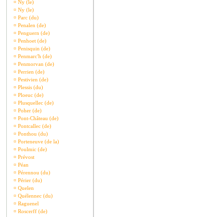
¤
Ny (le)
¤
Ny (le)
¤
Parc (du)
¤
Penalen (de)
¤
Penguern (de)
¤
Penhoet (de)
¤
Penisquin (de)
¤
Penmarc'h (de)
¤
Penmorvan (de)
¤
Perrien (de)
¤
Pestivien (de)
¤
Plessis (du)
¤
Ploeuc (de)
¤
Plusquellec (de)
¤
Poher (de)
¤
Pont-Château (de)
¤
Pontcallec (de)
¤
Ponthou (du)
¤
Porteneuve (de la)
¤
Poulmic (de)
¤
Prévost
¤
Péan
¤
Pérennou (du)
¤
Périer (du)
¤
Quelen
¤
Quélennec (du)
¤
Raguenel
¤
Roscerff (de)