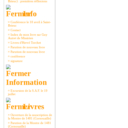
Brieuc) : premières réflexions
Info
¤
Conférence le 10 avril à Saint-
Brieuc
¤
Contact
¤
Index de mon livre sur Guy
Autret de Missirien
¤
Livres d'Hervé Torchet
¤
Parution de nouveau livre
¤
Parution de nouveau livre
¤
conférence
¤
signature
Information
¤
Excursion de la S.A.F. le 19
juillet
Livres
¤
Ouverture de la souscription de
la Montre de 1481 (Cornouaille)
¤
Parution de la Montre de 1481
(Cornouaille)