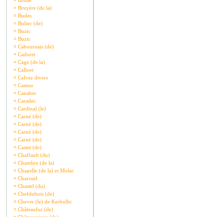
¤
Brullé
¤
Bruyère (de la)
¤
Budes
¤
Buliec (de)
¤
Buzic
¤
Buzic
¤
Cabournais (de)
¤
Cadoret
¤
Cage (de la)
¤
Calloet
¤
Calvez divers
¤
Camus
¤
Canaber
¤
Caradec
¤
Cardinal (le)
¤
Carné (de)
¤
Carné (de)
¤
Carné (de)
¤
Carné (de)
¤
Castet (de)
¤
Chaffault (du)
¤
Chambre (de la)
¤
Chapelle (de la) et Molac
¤
Charruel
¤
Chastel (du)
¤
Chefdubois (de)
¤
Chever (le) de Kerbullic
¤
Châteaufur (de)