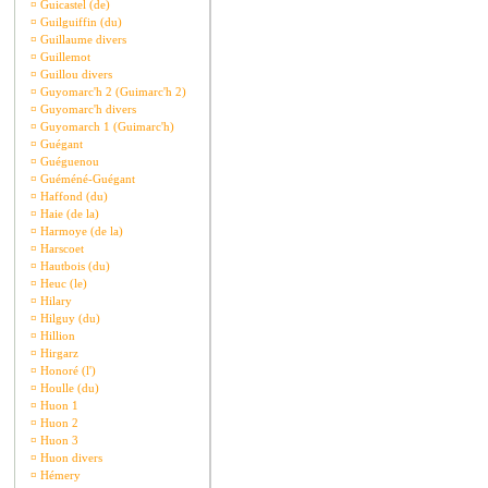
¤
Guicastel (de)
¤
Guilguiffin (du)
¤
Guillaume divers
¤
Guillemot
¤
Guillou divers
¤
Guyomarc'h 2 (Guimarc'h 2)
¤
Guyomarc'h divers
¤
Guyomarch 1 (Guimarc'h)
¤
Guégant
¤
Guéguenou
¤
Guéméné-Guégant
¤
Haffond (du)
¤
Haie (de la)
¤
Harmoye (de la)
¤
Harscoet
¤
Hautbois (du)
¤
Heuc (le)
¤
Hilary
¤
Hilguy (du)
¤
Hillion
¤
Hirgarz
¤
Honoré (l')
¤
Houlle (du)
¤
Huon 1
¤
Huon 2
¤
Huon 3
¤
Huon divers
¤
Hémery