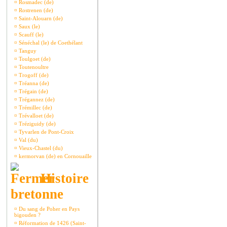
¤
Rosmadec (de)
¤
Rostrenen (de)
¤
Saint-Alouarn (de)
¤
Saux (le)
¤
Scauff (le)
¤
Sénéchal (le) de Coethélant
¤
Tanguy
¤
Toulgoet (de)
¤
Toutenoultre
¤
Trogoff (de)
¤
Tréanna (de)
¤
Trégain (de)
¤
Trégannez (de)
¤
Trémillec (de)
¤
Trévalloet (de)
¤
Tréziguidy (de)
¤
Tyvarlen de Pont-Croix
¤
Val (du)
¤
Vieux-Chastel (du)
¤
kermorvan (de) en Cornouaille
Histoire
bretonne
¤
Du sang de Poher en Pays
bigouden ?
¤
Réformation de 1426 (Saint-