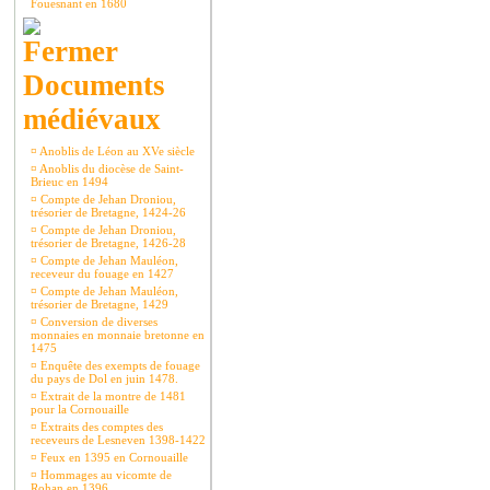
Fouesnant en 1680
Documents
médiévaux
¤
Anoblis de Léon au XVe siècle
¤
Anoblis du diocèse de Saint-
Brieuc en 1494
¤
Compte de Jehan Droniou,
trésorier de Bretagne, 1424-26
¤
Compte de Jehan Droniou,
trésorier de Bretagne, 1426-28
¤
Compte de Jehan Mauléon,
receveur du fouage en 1427
¤
Compte de Jehan Mauléon,
trésorier de Bretagne, 1429
¤
Conversion de diverses
monnaies en monnaie bretonne en
1475
¤
Enquête des exempts de fouage
du pays de Dol en juin 1478.
¤
Extrait de la montre de 1481
pour la Cornouaille
¤
Extraits des comptes des
receveurs de Lesneven 1398-1422
¤
Feux en 1395 en Cornouaille
¤
Hommages au vicomte de
Rohan en 1396