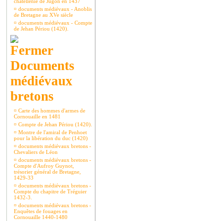
châtellenie de Jugon en 1437
¤
documents médiévaux - Anoblis
de Bretagne au XVe siècle
¤
documents médiévaux - Compte
de Jehan Périou (1420).
Documents
médiévaux
bretons
¤
Carte des hommes d'armes de
Cornouaille en 1481
¤
Compte de Jehan Périou (1420).
¤
Montre de l'amiral de Penhoet
pour la libération du duc (1420)
¤
documents médiévaux bretons -
Chevaliers de Léon
¤
documents médiévaux bretons -
Compte d'Aufroy Guynot,
trésorier général de Bretagne,
1429-33
¤
documents médiévaux bretons -
Compte du chapitre de Tréguier
1432-3.
¤
documents médiévaux bretons -
Enquêtes de fouages en
Cornouaille 1440-1480