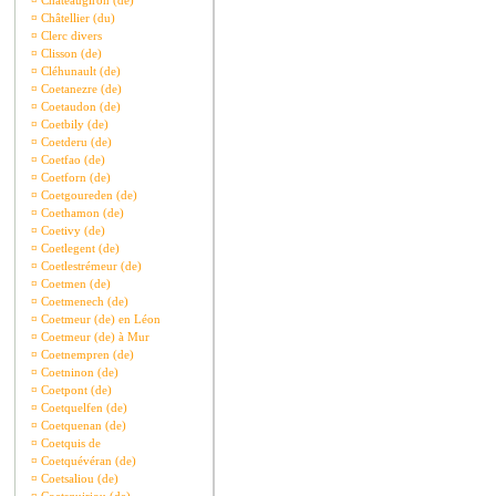
¤
Châteaugiron (de)
¤
Châtellier (du)
¤
Clerc divers
¤
Clisson (de)
¤
Cléhunault (de)
¤
Coetanezre (de)
¤
Coetaudon (de)
¤
Coetbily (de)
¤
Coetderu (de)
¤
Coetfao (de)
¤
Coetforn (de)
¤
Coetgoureden (de)
¤
Coethamon (de)
¤
Coetivy (de)
¤
Coetlegent (de)
¤
Coetlestrémeur (de)
¤
Coetmen (de)
¤
Coetmenech (de)
¤
Coetmeur (de) en Léon
¤
Coetmeur (de) à Mur
¤
Coetnempren (de)
¤
Coetninon (de)
¤
Coetpont (de)
¤
Coetquelfen (de)
¤
Coetquenan (de)
¤
Coetquis de
¤
Coetquévéran (de)
¤
Coetsaliou (de)