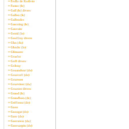
¤
Frollo de Kerlivio
¤
Fustec (le)
¤
Gall (le) divers
¤
Gallou (le)
¤
Galloudec
¤
Gascoing (le)
¤
Gauvain
¤
Gentil (le)
¤
Geoffroy divers
¤
Glas (du)
¤
Gluidic (le)
¤
Glémarec
¤
Goarlot
¤
Goff divers
¤
Golouy
¤
Gouandour (de)
¤
Gourcuff (de)
¤
Gourezre
¤
Gourvinec (du)
¤
Gouzien divers
¤
Grand (le)
¤
Grandbois (de)
¤
Griffonez (de)
¤
Guen
¤
Guengat (de)
¤
Guer (de)
¤
Guermeur (du)
¤
Guernarpin (de)