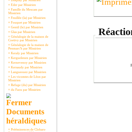
¤
Disquay par Missirien
¤
Eder par Missirien
¤
Famille du Mescam par
Missirien
¤
Feuillée (la) par Missirien
¤
Fouquet par Missirien
¤
Gentil (le) par Missirien
Réaction
¤
Glas par Missirien
¤
Généalogie de la maison de
Coetivy par Missirien
¤
Généalogie de la maison de
Penmarc'h par Missirien
¤
Keraly par Missirien
¤
Kerguelenen par Missirien
¤
Kernevenoy par Missirien
P
¤
Kersaudy par Missirien
¤
Langueouez par Missirien
¤
Les vicomtes de Léon par
Missirien
¤
Refuge (du) par Missirien
¤
du Faou par Missirien
Documents
héraldiques
¤
Prééminences de Clohars-