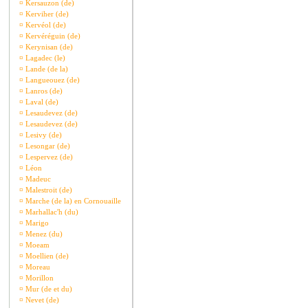
¤
Kersauzon (de)
¤
Kerviher (de)
¤
Kervéol (de)
¤
Kervéréguin (de)
¤
Kerynisan (de)
¤
Lagadec (le)
¤
Lande (de la)
¤
Langueouez (de)
¤
Lanros (de)
¤
Laval (de)
¤
Lesaudevez (de)
¤
Lesaudevez (de)
¤
Lesivy (de)
¤
Lesongar (de)
¤
Lespervez (de)
¤
Léon
¤
Madeuc
¤
Malestroit (de)
¤
Marche (de la) en Cornouaille
¤
Marhallac'h (du)
¤
Marigo
¤
Menez (du)
¤
Moeam
¤
Moellien (de)
¤
Moreau
¤
Morillon
¤
Mur (de et du)
¤
Nevet (de)