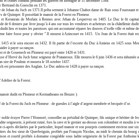
ons et crimes commis pendant les guerres en Bretagne le 31 décembre 1344.
e Bertrand du Guesclin en 1371.
 de Jehan du Juch en 1371.Il prêta serment à Jehanne Chabot dame de Rais sous Fouesnant et 
s de Quimper. Il possédait le manoir de la Forest en Plomeur.
et Keranrais de Morlaix à Rennes avec Jehan de Lespervez en 1405. Le Duc le fit capitai
e de 6 deniers par livre jusqu’à 4 ans sur tous les vendeurs et acheteurs en la châtellenie dudit
udit lieu et toutes les paroisses qui ont accoutumé réparer les douves d’icelle ville et même de 
me faire fosse pour y obvier ”.Il mourut à Azincourt en 1415. Un Jean de la Forest était re
 1415 et le sera encore en 1432. Il fit partie de l’escorte du Duc à Amiens en 1425 sous Mes
aider à payer sa rançon.
st et de Gouenech en Plomeur est payé entre 1426 et 1431.
ouse d’Hervé du Juch futur seigneur de Pratanroux. Elle mourra le 6 juin 1436 et sera inhumée 
an sire de Poulmic et mourra le 18 octobre 1437.
h est prisonnier des Anglais. Le Duc aidera en 1428 à payer sa rançon.
Adelise de la Forest.
manoir dudit en Plomeur et Kermatheano en Beuzec ).
f de la Forest du Juch en Plomeur : de gueules à l’aigle d’argent membrée et becquée d’or.
 noble écuyer Pierre l’Honnoré, conseiller au présidial de Quimper, fils unique et héritier de f
dite seigneurie, à présent ruiné, fors la cave et le grenier au-dessus son colombier et moulin à ven
 ci-après déclarées par le particulier, lequel manoir et son pourpris contiennent environ une sixi
itiers du feu sieur de Querferiguin, profités par François Nicolas, au midi le chemin du bourg d
ison et courtil profités à domaine congéable sous ladite seigneurie de la Forest par Anthoine l