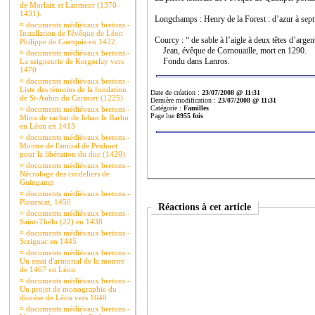
de Morlaix et Lanmeur (1370-
1431).
Longchamps : Henry de la Forest : d’azur à sept 
¤
documents médiévaux bretons -
Installation de l'évêque de Léon
Courcy : “ de sable à l’aigle à deux têtes d’ar
Philippe de Coetquis en 1422.
Jean, évêque de Cornouaille, mort en 1290.
¤
documents médiévaux bretons -
Fondu dans Lanros.
La seigneurie de Kergorlay vers
1470
¤
documents médiévaux bretons -
Liste des témoins de la fondation
Date de création :
23/07/2008 @ 11:31
de St-Aubin du Cormier (1225)
Dernière modification :
23/07/2008 @ 11:31
Catégorie :
Familles
¤
documents médiévaux bretons -
Page lue
8955 fois
Minu de rachat de Jehan le Barbu
en Léon en 1413
¤
documents médiévaux bretons -
Montre de l'amiral de Penhoet
pour la libération du duc (1420)
¤
documents médiévaux bretons -
Nécrologe des cordeliers de
Guingamp
¤
documents médiévaux bretons -
Plouescat, 1450
Réactions à cet article
¤
documents médiévaux bretons -
Saint-Thélo (22) en 1438
¤
documents médiévaux bretons -
Scrignac en 1445
¤
documents médiévaux bretons -
Un essai d'armorial de la montre
de 1467 en Léon
¤
documents médiévaux bretons -
Un projet de monographie du
diocèse de Léon vers 1640
¤
documents médiévaux bretons -