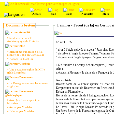
Accueil
Blog
Liens
Nouvelles
Stats
Documents bretons
Familles - Forest (de la) en Cornouai
Actualité
¤
Soutenez la Société
Archéologique du Finistère
de la FOREST
Blog
“ d’or à l’aigle éployée d’argent ” Jean alias E
¤
Bientôt ma publication de la
“ de sable à l’aigle éployée d’argent ” comme F
Montre de 1481 en Cornouaille
“ de gueules à l’aigle éployée d’argent, membré
¤
Hadopi : le black-out
Combrit
1426 : nobles à Loctudy fief du chapitre ( Hervé
Aliz ).
¤
Une deuxième église du XIIIe
métayers à Plomeur ( la dame de ), Perguet ( la d
siècle à combrit
Documents
Notice 1426 :
¤
La Bretagne à travers les sources
Béatrix dame de la Forest épouse d’Hervé du
originales.
Kerguennou au fief de Rostrenen en Briec, est 
Documents
Rohan en Plomodiern.
généalogiques
Hervé de la Forest réside à Leingoezouch en Lo
Jehanne de la Forest fait exempter un métayer a
¤
Arrel (de Kermarquer) par
Jehan alias Even de la Forest fut évêque de Quim
Missirien
Le 9 avril 1291, le pape Nicolas IV accorda un p
¤
Autret par Missirien
Un Frère Pierre de la Forest fut religieux de Qu
¤
Bahuno par Missirien