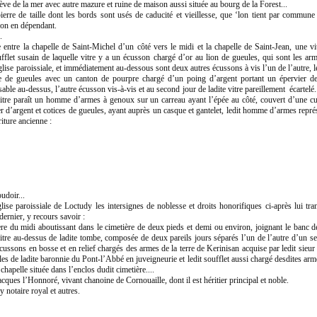
grève de la mer avec autre mazure et ruine de maison aussi située au bourg de la Forest...
erre de taille dont les bords sont usés de caducité et vieillesse, que ‘lon tient par commune 
tion en dépendant.
.
lle entre la chapelle de Saint-Michel d’un côté vers le midi et la chapelle de Saint-Jean, une 
ufflet susain de laquelle vitre y a un écusson chargé d’or au lion de gueules, qui sont les a
glise paroissiale, et immédiatement au-dessous sont deux autres écussons à vis l’un de l’autre, l
ice de gueules avec un canton de pourpre chargé d’un poing d’argent portant un épervier d
 sable au-dessus, l’autre écusson vis-à-vis et au second jour de ladite vitre pareillement écartelé
itre paraît un homme d’armes à genoux sur un carreau ayant l’épée au côté, couvert d’une cu
r d’argent et cotices de gueules, ayant auprès un casque et gantelet, ledit homme d’armes repr
riture ancienne :
udoir...
lise paroissiale de Loctudy les intersignes de noblesse et droits honorifiques ci-après lui tra
dernier, y recours savoir :
re du midi aboutissant dans le cimetière de deux pieds et demi ou environ, joignant le banc d
itre au-dessus de ladite tombe, composée de deux pareils jours séparés l’un de l’autre d’un se
cussons en bosse et en relief chargés des armes de la terre de Kerinisan acquise par ledit sie
les de ladite baronnie du Pont-l’Abbé en juveigneurie et ledit soufflet aussi chargé desdites arm
hapelle située dans l’enclos dudit cimetière....
acques l’Honnoré, vivant chanoine de Cornouaille, dont il est héritier principal et noble.
 notaire royal et autres.