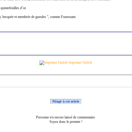
quintefeuilles d’or.
gent, becquée et membrée de gueules ”, comme Fouesnant.
Imprimer l'article
Réagir à cet article
Personne n'a encore laissé de commentaire.
Soyez donc le premier !