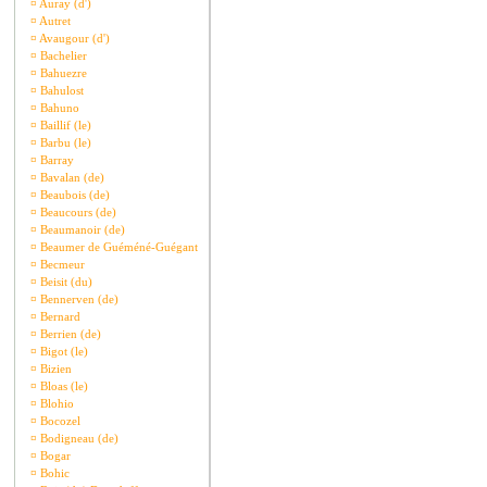
¤
Auray (d')
¤
Autret
¤
Avaugour (d')
¤
Bachelier
¤
Bahuezre
¤
Bahulost
¤
Bahuno
¤
Baillif (le)
¤
Barbu (le)
¤
Barray
¤
Bavalan (de)
¤
Beaubois (de)
¤
Beaucours (de)
¤
Beaumanoir (de)
¤
Beaumer de Guéméné-Guégant
¤
Becmeur
¤
Beisit (du)
¤
Bennerven (de)
¤
Bernard
¤
Berrien (de)
¤
Bigot (le)
¤
Bizien
¤
Bloas (le)
¤
Blohio
¤
Bocozel
¤
Bodigneau (de)
¤
Bogar
¤
Bohic