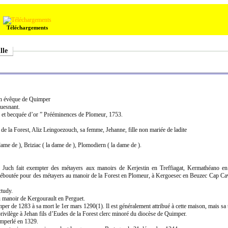
Téléchargements
lle
ven évêque de Quimper
ouesnant.
e et becquée d’or ” Prééminences de Plomeur, 1753.
 de la Forest, Aliz Leingoezouch, sa femme, Jehanne, fille non mariée de ladite
ame de ), Briziac ( la dame de ), Plomodiern ( la dame de ).
 Juch fait exempter des métayers aux manoirs de Kerjestin en Treffiagat, Kermathéano e
déboutée pour des métayers au manoir de la Forest en Plomeur, à Kergoesec en Beuzec Cap Cav
ctudy.
u manoir de Kergourault en Perguet.
per de 1283 à sa mort le 1er mars 1290(1). Il est généralement attribué à cette maison, mais sa 
rivilège à Jehan fils d’Eudes de la Forest clerc minoré du diocèse de Quimper.
imperlé en 1329.