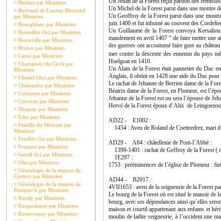
Un Jehan de la Forest reçut pardon des rémissi
¤
Barbier par Missirien
Un Michel de la Forest parut dans une montre d
¤
Bertrand de Launay-Bertrand
Un Geoffroy de la Forest parut dans une montre
par Missirien
juin 1400 et fut inhumé au couvent des Cordelier
¤
Bourgblanc par Missirien
Un Guillaume de la Forest convoya Kersaliou 
¤
Bouteiller (le) par Missirien
mandement en avril 1407 “ de faire mettre une aid
¤
Bouteville par Missirien
des guerres ont accoutumé faire guet au château d
¤
Brulon par Missirien
mer contre la descente des ennemis du pays mê
¤
Carné par Missirien
Huelgoat en 1410.
¤
Champion (de Cicé) par
Un Alain de la Forest était pannetier du Duc en
Missirien
Anglais, il obtint en 1428 une aide du Duc pour 
¤
Chastel (du) par Missirien
Le rachat de Jehanne de Berrien dame de la Fore
¤
Châteaufur par Missirien
Béatrix dame de la Forest, en Plomeur, est l’ép
¤
Coetquen par Missirien
Jehanne de la Forest est ou sera l’épouse de Jeh
¤
Couvran par Missirien
Hervé de la Forest époux d’Alix de Leingoezouc
¤
Disquay par Missirien
¤
Eder par Missirien
AD22 - E1002 :
¤
Famille du Mescam par
1454 : Aveu de Roland de Coettredrez, mari d’
Missirien
¤
Feuillée (la) par Missirien
AD29 - A84 : châtellenie de Pont-l’Abbé :
¤
Fouquet par Missirien
1399-1401 : rachat de Geffroy de la Forest ( 
¤
Gentil (le) par Missirien
1E297 :
¤
Glas par Missirien
1753 : prééminences de l’église de Plomeur : fie
¤
Généalogie de la maison de
Coetivy par Missirien
AD44 - B2017 :
¤
Généalogie de la maison de
4VII1653 : aveu de la seigneurie de la Forest par
Penmarc'h par Missirien
Le bourg de la Forest où est situé le manoir de la
¤
Keraly par Missirien
bourg, avec ses dépendances ainsi qu’elles seront
¤
Kerguelenen par Missirien
maison et courtil appartenant aux enfants et hér
¤
Kernevenoy par Missirien
moulin de ladite seigneurie, à l’occident une ma