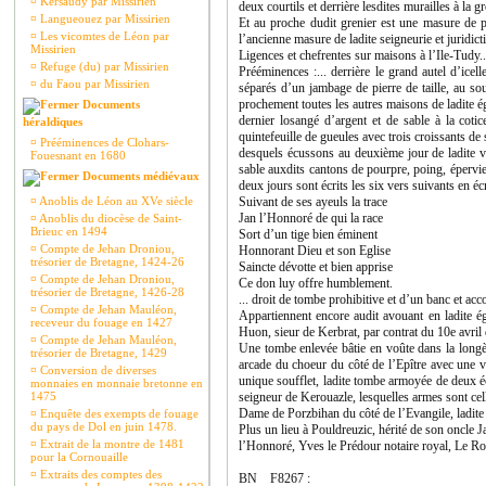
¤
Kersaudy par Missirien
deux courtils et derrière lesdites murailles à la 
¤
Langueouez par Missirien
Et au proche dudit grenier est une masure de pi
¤
Les vicomtes de Léon par
l’ancienne masure de ladite seigneurie et juridic
Missirien
Ligences et chefrentes sur maisons à l’Ile-Tudy..
¤
Refuge (du) par Missirien
Prééminences :... derrière le grand autel d’ice
¤
du Faou par Missirien
séparés d’un jambage de pierre de taille, au so
prochement toutes les autres maisons de ladite é
Documents
dernier losangé d’argent et de sable à la cot
héraldiques
quintefeuille de gueules avec trois croissants de
¤
Prééminences de Clohars-
desquels écussons au deuxième jour de ladite v
Fouesnant en 1680
sable auxdits cantons de pourpre, poing, épervie
Documents médiévaux
deux jours sont écrits les six vers suivants en éc
¤
Anoblis de Léon au XVe siècle
Suivant de ses ayeuls la trace
Jan l’Honnoré de qui la race
¤
Anoblis du diocèse de Saint-
Brieuc en 1494
Sort d’un tige bien éminent
¤
Compte de Jehan Droniou,
Honnorant Dieu et son Eglise
trésorier de Bretagne, 1424-26
Saincte dévotte et bien apprise
¤
Compte de Jehan Droniou,
Ce don luy offre humblement.
trésorier de Bretagne, 1426-28
... droit de tombe prohibitive et d’un banc et acco
¤
Compte de Jehan Mauléon,
Appartiennent encore audit avouant en ladite ég
receveur du fouage en 1427
Huon, sieur de Kerbrat, par contrat du 10e avril 
¤
Compte de Jehan Mauléon,
Une tombe enlevée bâtie en voûte dans la longè
trésorier de Bretagne, 1429
arcade du choeur du côté de l’Epître avec une v
¤
Conversion de diverses
unique soufflet, ladite tombe armoyée de deux é
monnaies en monnaie bretonne en
1475
seigneur de Kerouazle, lesquelles armes sont cel
Dame de Porzbihan du côté de l’Evangile, ladite c
¤
Enquête des exempts de fouage
du pays de Dol en juin 1478.
Plus un lieu à Pouldreuzic, hérité de son oncle J
¤
Extrait de la montre de 1481
l’Honnoré, Yves le Prédour notaire royal, Le Roy
pour la Cornouaille
¤
Extraits des comptes des
BN F8267 :