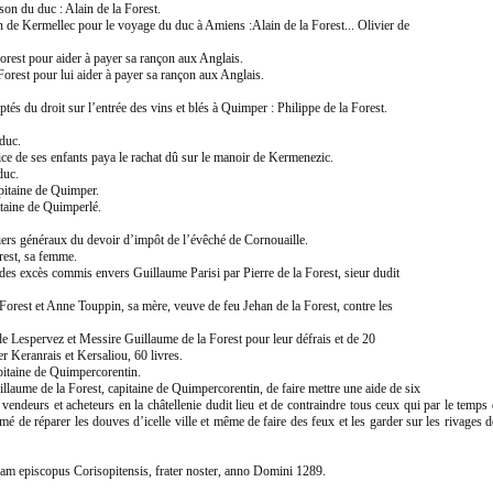
on du duc : Alain de la Forest.
de Kermellec pour le voyage du duc à Amiens :Alain de la Forest... Olivier de
Forest pour aider à payer sa rançon aux Anglais.
Forest pour lui aider à payer sa rançon aux Anglais.
 du droit sur l’entrée des vins et blés à Quimper : Philippe de la Forest.
duc.
ce de ses enfants paya le rachat dû sur le manoir de Kermenezic.
duc.
pitaine de Quimper.
taine de Quimperlé.
iers généraux du devoir d’impôt de l’évêché de Cornouaille.
rest, sa femme.
 excès commis envers Guillaume Parisi par Pierre de la Forest, sieur dudit
rest et Anne Touppin, sa mère, veuve de feu Jehan de la Forest, contre les
Lespervez et Messire Guillaume de la Forest pour leur défrais et de 20
Keranrais et Kersaliou, 60 livres.
itaine de Quimpercorentin.
ume de la Forest, capitaine de Quimpercorentin, de faire mettre une aide de six
s vendeurs et acheteurs en la châtellenie dudit lieu et de contraindre tous ceux qui par le temp
tumé de réparer les douves d’icelle ville et même de faire des feux et les garder sur les rivages
dam episcopus Corisopitensis, frater noster, anno Domini 1289.