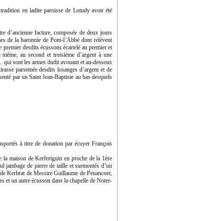
tradition en ladite paroisse de Lotudy avoir été
vitre d’ancienne facture, composée de deux jours
rmes de la baronnie de Pont-l’Abbé dont relèvent
e premier desdits écussons écartelé au premier et
e même, au second et troisième d’argent à une
... qui sont les armes dudit avouant et au-dessous
irasse parsemée desdits losanges d’argent et de
ésenté par un Saint Jean-Baptiste au bas desquels
nsportés à titre de donation par écuyer François
e la maison de Kerferiguin en proche de la 1ère
ul jambage de pierre de taille et surmontés d’un
ur de Kerbrat de Messire Guillaume de Penancoet,
es et un autre écusson dans la chapelle de Notre-