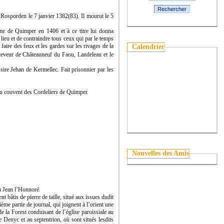
Rechercher
Rosporden le 7 janvier 1382(83). Il mourut le 5
ne de Quimper en 1406 et à ce titre lui donna
 lieu et de contraindre tous ceux qui par le temps
faire des feux et les gardes sur les rivages de la
Calendrier
ceveur de Châteauneuf du Faou, Landeleau et le
sire Jehan de Kermellec. Fait prisonnier par les
au couvent des Cordeliers de Quimper.
Nouvelles des Amis
eu Jean l’Honnoré.
t bâtis de pierre de taille, situé aux issues dudit
ème partie de journal, qui joignent à l’orient une
e la Forest conduisant de l’église paroissiale au
e Denyc et au septentrion, où sont situés lesdits