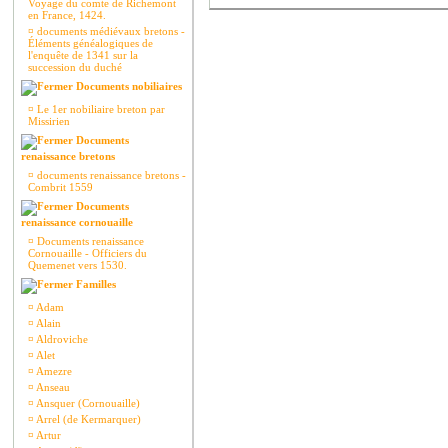
Voyage du comte de Richemont
en France, 1424.
¤
documents médiévaux bretons -
Éléments généalogiques de
l'enquête de 1341 sur la
succession du duché
Documents nobiliaires
¤
Le 1er nobiliaire breton par
Missirien
Documents
renaissance bretons
¤
documents renaissance bretons -
Combrit 1559
Documents
renaissance cornouaille
¤
Documents renaissance
Cornouaille - Officiers du
Quemenet vers 1530.
Familles
¤
Adam
¤
Alain
¤
Aldroviche
¤
Alet
¤
Amezre
¤
Anseau
¤
Ansquer (Cornouaille)
¤
Arrel (de Kermarquer)
¤
Artur