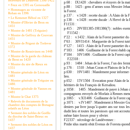
receveurs de Lesneven 1398-1422
p.68 : IX1420 : chevaliers et écuyers de la mais
¤
Feux en 1395 en Cornouaille
p.88 : 1425 : gens d’armes sous Messire Jehan 
¤
Hommages au vicomte de
la Forest.
Rohan en 1396
p.137 : v.1428 : recette ducale : A Alain de la 
¤
Le Kemenet Héboé en 1327
p.138 : v.1428 : recette ducale : A Hervé de la 
¤
Montre d'Olivier de Bron en
F11531 :
1451
p.415 : 29VIII1385-19I1386(7) : nobles exemptés
¤
Montre de 1481 (Tréguier)
F11542 :
¤
Montre de Geffroy de Couvran
f°22 : v.1432 : Alain de la Forest pannetier du 
1451
f°63 : 30VI1414 : Marguerite de la Forest tutri
¤
Montre de Prigent de Trelever
f°127 : 1415 : Alain de la Forest pannetier du 
1372
f°183 : 1406 : Guillaume de la Forest établi ca
¤
Montre de Rosnivinen en 1448
f°184 : 10V1406 : Guillaume de la Forest capi
¤
Montre de la garde du château
F22318 :
de Brest en 1420
p.93 : 1484 : Jehan de la Forest, l’un des ferm
¤
Montre du sire de Rieux en
p.176 : 1510 : Jehan Coran et Plaisou de la Fo
1351
p.630 : 19V1481 : Mandement pour informer des
¤
Montre générale de Léon en
1481
lieu.
¤
Montre générale de Tréguier en
p.652 : 15V1504 : Evocation pour Alain de la Fo
1480.
héritiers de feu François de Kersaliou.
¤
Montre générale de Vannes en
p.1058 : 1405 : Mandement de payer à Jehan de 
1481
compagnons envoyés de Morlaix à Rennes mener 
¤
Montre le Chat 1375
p.1065 : v.XI1406 : Guillaume de la Forest cap
¤
Relevés de documents de la
p.1071 : v.IV1407 : Mandement à Messire Guilla
chambre des comptes de Bretagne
deniers par livre jusqu’à quatre ans sur tous le
relatifs au Léon
dudit lieu et toutes les paroisses qui ont accou
¤
Serment des nobles de Goëllo
même faire fosses pour y obvier.
du diocèse de Saint-Brieuc en
F22337 : nécrologe de Landévennec :
1437
Pridie idus martii obiit Evenus de Foresta quon
¤
Serment des nobles de Léon en
1437