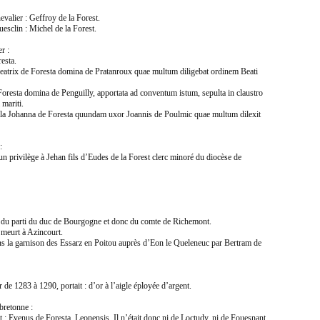
alier : Geffroy de la Forest.
sclin : Michel de la Forest.
r :
esta.
atrix de Foresta domina de Pratanroux quae multum diligebat ordinem Beati
resta domina de Penguilly, apportata ad conventum istum, sepulta in claustro
mariti.
lla Johanna de Foresta quundam uxor Joannis de Poulmic quae multum dilexit
:
privilège à Jehan fils d’Eudes de la Forest clerc minoré du diocèse de
 du parti du duc de Bourgogne et donc du comte de Richemont.
meurt à Azincourt.
ns la garnison des Essarz en Poitou auprès d’Eon le Queleneuc par Bertram de
 1283 à 1290, portait : d’or à l’aigle éployée d’argent.
 bretonne :
 : Evenus de Foresta, Leonensis. Il n’était donc ni de Loctudy, ni de Fouesnant.