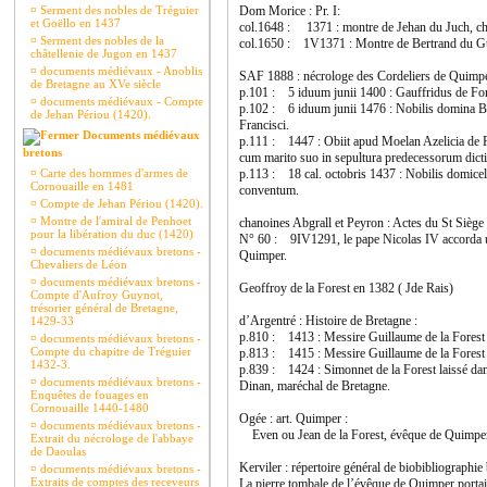
¤
Serment des nobles de Tréguier
Dom Morice : Pr. I:
et Goëllo en 1437
col.1648 : 1371 : montre de Jehan du Juch, chev
¤
Serment des nobles de la
col.1650 : 1V1371 : Montre de Bertrand du Gue
châtellenie de Jugon en 1437
¤
documents médiévaux - Anoblis
SAF 1888 : nécrologe des Cordeliers de Quimpe
de Bretagne au XVe siècle
p.101 : 5 iduum junii 1400 : Gauffridus de For
¤
documents médiévaux - Compte
p.102 : 6 iduum junii 1476 : Nobilis domina Be
de Jehan Périou (1420).
Francisci.
Documents médiévaux
p.111 : 1447 : Obiit apud Moelan Azelicia de Fo
bretons
cum marito suo in sepultura predecessorum dicti 
¤
Carte des hommes d'armes de
p.113 : 18 cal. octobris 1437 : Nobilis domice
Cornouaille en 1481
conventum.
¤
Compte de Jehan Périou (1420).
¤
Montre de l'amiral de Penhoet
chanoines Abgrall et Peyron : Actes du St Siège 
pour la libération du duc (1420)
N° 60 : 9IV1291, le pape Nicolas IV accorda un 
¤
documents médiévaux bretons -
Quimper.
Chevaliers de Léon
¤
documents médiévaux bretons -
Geoffroy de la Forest en 1382 ( Jde Rais)
Compte d'Aufroy Guynot,
trésorier général de Bretagne,
d’Argentré : Histoire de Bretagne :
1429-33
p.810 : 1413 : Messire Guillaume de la Forest
¤
documents médiévaux bretons -
Compte du chapitre de Tréguier
p.813 : 1415 : Messire Guillaume de la Forest 
1432-3.
p.839 : 1424 : Simonnet de la Forest laissé da
¤
documents médiévaux bretons -
Dinan, maréchal de Bretagne.
Enquêtes de fouages en
Cornouaille 1440-1480
Ogée : art. Quimper :
¤
documents médiévaux bretons -
Even ou Jean de la Forest, évêque de Quimper de
Extrait du nécrologe de l'abbaye
de Daoulas
Kerviler : répertoire général de biobibliographie
¤
documents médiévaux bretons -
Extraits de comptes des receveurs
La pierre tombale de l’évêque de Quimper portait