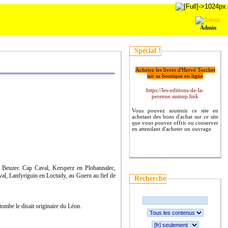
Admin
Spécial !
Achetez les livres d'Hervé Torchet
sur sa boutique en ligne
https://les-editions-de-la-
perenne.sumup.link
Vous pouvez soutenir ce site en
achetant des bons d'achat sur ce site
que vous pouvez offrir ou conserver
en attendant d'acheter un ouvrage
n Beuzec Cap Caval, Kersperz en Plobannalec,
al, Lanfyriguin en Loctudy, au Guern au fief de
Recherche
tombe le disait originaire du Léon.