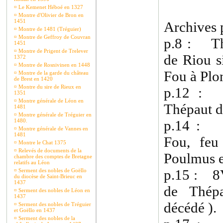
¤
Le Kemenet Héboé en 1327
¤
Montre d'Olivier de Bron en
1451
Archives p
¤
Montre de 1481 (Tréguier)
¤
Montre de Geffroy de Couvran
p.8 : Th
1451
¤
Montre de Prigent de Trelever
de Riou s
1372
¤
Montre de Rosnivinen en 1448
Fou à Plo
¤
Montre de la garde du château
de Brest en 1420
¤
Montre du sire de Rieux en
p.12 :
1351
¤
Montre générale de Léon en
Thépaut d
1481
¤
Montre générale de Tréguier en
1480.
p.14 : 
¤
Montre générale de Vannes en
1481
Fou, feu
¤
Montre le Chat 1375
¤
Relevés de documents de la
Poulmus e
chambre des comptes de Bretagne
relatifs au Léon
p.15 : 8V
¤
Serment des nobles de Goëllo
du diocèse de Saint-Brieuc en
1437
de Thép
¤
Serment des nobles de Léon en
1437
décédé ).
¤
Serment des nobles de Tréguier
et Goëllo en 1437
¤
Serment des nobles de la