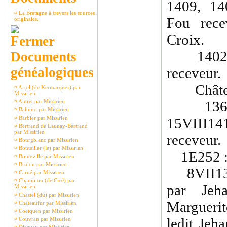
1409, 14
¤
La Bretagne à travers les sources
Fou rece
originales.
Croix.
1402-14
Documents
généalogiques
receveur.
Châtelle
¤
Arrel (de Kermarquer) par
Missirien
¤
Autret par Missirien
1366-1
¤
Bahuno par Missirien
¤
Barbier par Missirien
15VIII1
¤
Bertrand de Launay-Bertrand
par Missirien
receveur.
¤
Bourgblanc par Missirien
¤
Bouteiller (le) par Missirien
1E252 
¤
Bouteville par Missirien
¤
Brulon par Missirien
8VII1398
¤
Carné par Missirien
¤
Champion (de Cicé) par
par Jeh
Missirien
¤
Chastel (du) par Missirien
Margueri
¤
Châteaufur par Missirien
¤
Coetquen par Missirien
ledit Jeh
¤
Couvran par Missirien