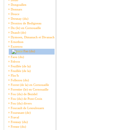
¤
Dollo
¤
Dongoallen
¤
Donnars
¤
Douce
¤
Dresnay (du)
¤
Droniou de Bodigneau
¤
Du (le) en Cornouaille
¤
Duault (de)
¤
Dymoen, Dimanach et Divanach
¤
Ernothon
¤
Euzenou
Fao (du)
¤
Faou (du)
¤
Febvre
¤
Feuillée (de la)
¤
Feuillée (de la)
¤
Floc'h
¤
Follezou (du)
¤
Forest (de la) en Cornouaille
¤
Forestier (le) en Cornouaille
¤
Fou (du) de Bezidel
¤
Fou (du) de Pont-Croix
¤
Fou (du) divers
¤
Foucault de Lesoulouarn
¤
Fouesnant (de)
¤
Fraval
¤
Fresnay (du)
¤
Fresne (du)