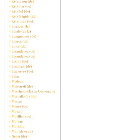
¤
Kersauzon (de)
¤
Kerviher (de)
¤
Kervéol (de)
¤
Kervéréguin (de)
¤
Kerynisan (de)
¤
Lagadec (le)
¤
Lande (de la)
¤
Langueouez (de)
¤
Lanros (de)
¤
Laval (de)
¤
Lesaudevez (de)
¤
Lesaudevez (de)
¤
Lesivy (de)
¤
Lesongar (de)
¤
Lespervez (de)
¤
Léon
¤
Madeuc
¤
Malestroit (de)
¤
Marche (de la) en Cornouaille
¤
Marhallac'h (du)
¤
Marigo
¤
Menez (du)
¤
Moeam
¤
Moellien (de)
¤
Moreau
¤
Morillon
¤
Mur (de et du)
¤
Nevet (de)