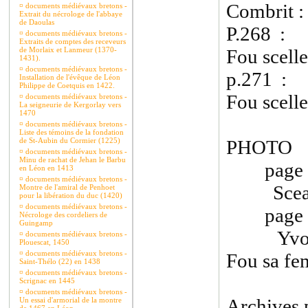
Combrit : 
¤
documents médiévaux bretons -
Extrait du nécrologe de l'abbaye
de Daoulas
P.268 :
¤
documents médiévaux bretons -
Extraits de comptes des receveurs
de Morlaix et Lanmeur (1370-
Fou scelle
1431).
¤
documents médiévaux bretons -
p.271 : 
Installation de l'évêque de Léon
Philippe de Coetquis en 1422.
Fou scelle
¤
documents médiévaux bretons -
La seigneurie de Kergorlay vers
1470
¤
documents médiévaux bretons -
Liste des témoins de la fondation
de St-Aubin du Cormier (1225)
PHOTO
¤
documents médiévaux bretons -
Minu de rachat de Jehan le Barbu
page 
en Léon en 1413
¤
documents médiévaux bretons -
Sceau 
Montre de l'amiral de Penhoet
pour la libération du duc (1420)
¤
documents médiévaux bretons -
page 
Nécrologe des cordeliers de
Guingamp
Yvon Ma
¤
documents médiévaux bretons -
Plouescat, 1450
¤
documents médiévaux bretons -
Fou sa 
Saint-Thélo (22) en 1438
¤
documents médiévaux bretons -
Scrignac en 1445
¤
documents médiévaux bretons -
Archives p
Un essai d'armorial de la montre