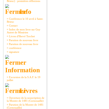
Brieuc) : premières réflexions
Info
¤
Conférence le 10 avril à Saint-
Brieuc
¤
Contact
¤
Index de mon livre sur Guy
Autret de Missirien
¤
Livres d'Hervé Torchet
¤
Parution de nouveau livre
¤
Parution de nouveau livre
¤
conférence
¤
signature
Information
¤
Excursion de la S.A.F. le 19
juillet
Livres
¤
Ouverture de la souscription de
la Montre de 1481 (Cornouaille)
¤
Parution de la Montre de 1481
(Cornouaille)