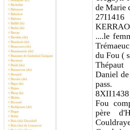
¤
Avaugour (d')
de Marie 
¤
Bachelier
¤
Bahuezre
¤
Bahulost
27I1416
¤
Bahuno
¤
Baillif (le)
KERRAOU
¤
Barbu (le)
¤
Barray
....le fe
¤
Bavalan (de)
¤
Beaubois (de)
Trémaeuc.
¤
Beaucours (de)
¤
Beaumanoir (de)
du Fou ( 
¤
Beaumer de Guéméné-Guégant
¤
Becmeur
Thépaut 
¤
Beisit (du)
¤
Bennerven (de)
Daniel de
¤
Bernard
¤
Berrien (de)
pass.
¤
Bigot (le)
¤
Bizien
8XII1438
¤
Bloas (le)
¤
Blohio
Fou com
¤
Bocozel
¤
Bodigneau (de)
père d'
¤
Bogar
¤
Bohic
Couldra
¤
Bois (du) Dourduff
¤
Bois (du) de Lesnarvor