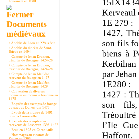
15IX1434 
Fouesnant en 1680
Kerveaul e
1E 279 :
Documents
1427, Th
médiévaux
son fils f
¤
Anoblis de Léon au XVe siècle
¤
Anoblis du diocèse de Saint-
biens à P
Brieuc en 1494
¤
Compte de Jehan Droniou,
trésorier de Bretagne, 1424-26
Kerbihan 
¤
Compte de Jehan Droniou,
trésorier de Bretagne, 1426-28
par Jehan
¤
Compte de Jehan Mauléon,
receveur du fouage en 1427
1E280 :
¤
Compte de Jehan Mauléon,
trésorier de Bretagne, 1429
¤
Conversion de diverses
1427 : T
monnaies en monnaie bretonne en
1475
son fil
¤
Enquête des exempts de fouage
du pays de Dol en juin 1478.
Tréoultr
¤
Extrait de la montre de 1481
pour la Cornouaille
¤
Extraits des comptes des
l’Ile Gu
receveurs de Lesneven 1398-1422
¤
Feux en 1395 en Cornouaille
Haffont.
¤
Hommages au vicomte de
Rohan en 1396