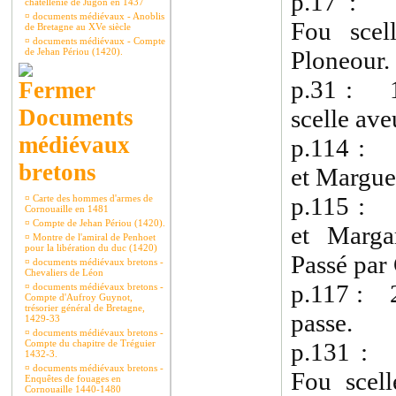
p.17 : 
châtellenie de Jugon en 1437
¤
documents médiévaux - Anoblis
Fou scel
de Bretagne au XVe siècle
¤
documents médiévaux - Compte
de Jehan Périou (1420).
Ploneour.
p.31 : 1
Documents
scelle ave
médiévaux
p.114 : 
bretons
et Margue
p.115 : 
¤
Carte des hommes d'armes de
Cornouaille en 1481
¤
Compte de Jehan Périou (1420).
et Marga
¤
Montre de l'amiral de Penhoet
pour la libération du duc (1420)
Passé par
¤
documents médiévaux bretons -
Chevaliers de Léon
p.117 : 
¤
documents médiévaux bretons -
Compte d'Aufroy Guynot,
trésorier général de Bretagne,
passe.
1429-33
¤
documents médiévaux bretons -
Compte du chapitre de Tréguier
p.131 : 
1432-3.
¤
documents médiévaux bretons -
Fou scel
Enquêtes de fouages en
Cornouaille 1440-1480