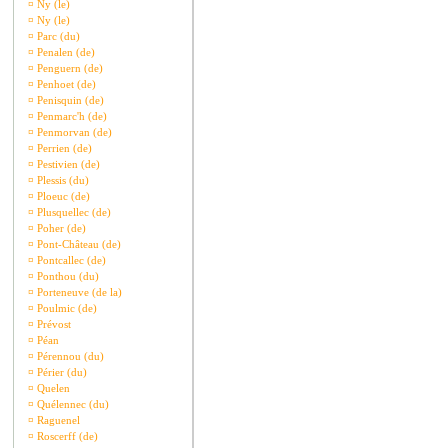
¤
Ny (le)
¤
Ny (le)
¤
Parc (du)
¤
Penalen (de)
¤
Penguern (de)
¤
Penhoet (de)
¤
Penisquin (de)
¤
Penmarc'h (de)
¤
Penmorvan (de)
¤
Perrien (de)
¤
Pestivien (de)
¤
Plessis (du)
¤
Ploeuc (de)
¤
Plusquellec (de)
¤
Poher (de)
¤
Pont-Château (de)
¤
Pontcallec (de)
¤
Ponthou (du)
¤
Porteneuve (de la)
¤
Poulmic (de)
¤
Prévost
¤
Péan
¤
Pérennou (du)
¤
Périer (du)
¤
Quelen
¤
Quélennec (du)
¤
Raguenel
¤
Roscerff (de)