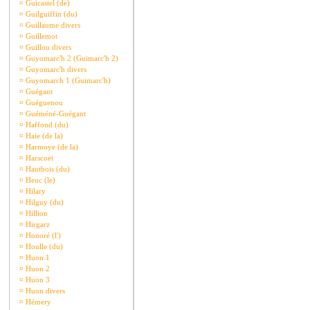
¤
Guicastel (de)
¤
Guilguiffin (du)
¤
Guillaume divers
¤
Guillemot
¤
Guillou divers
¤
Guyomarc'h 2 (Guimarc'h 2)
¤
Guyomarc'h divers
¤
Guyomarch 1 (Guimarc'h)
¤
Guégant
¤
Guéguenou
¤
Guéméné-Guégant
¤
Haffond (du)
¤
Haie (de la)
¤
Harmoye (de la)
¤
Harscoet
¤
Hautbois (du)
¤
Heuc (le)
¤
Hilary
¤
Hilguy (du)
¤
Hillion
¤
Hirgarz
¤
Honoré (l')
¤
Houlle (du)
¤
Huon 1
¤
Huon 2
¤
Huon 3
¤
Huon divers
¤
Hémery