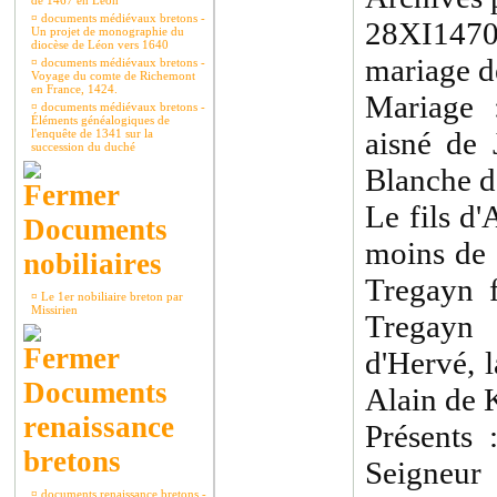
de 1467 en Léon
¤
documents médiévaux bretons -
28XI1470 
Un projet de monographie du
diocèse de Léon vers 1640
mariage d
¤
documents médiévaux bretons -
Voyage du comte de Richemont
en France, 1424.
Mariage 
¤
documents médiévaux bretons -
Éléments généalogiques de
aisné de 
l'enquête de 1341 sur la
succession du duché
Blanche d
Le fils d
Documents
moins de 
nobiliaires
Tregayn f
¤
Le 1er nobiliaire breton par
Missirien
Tregayn 
d'Hervé, 
Documents
Alain de 
renaissance
Présents
bretons
Seigneu
¤
documents renaissance bretons -