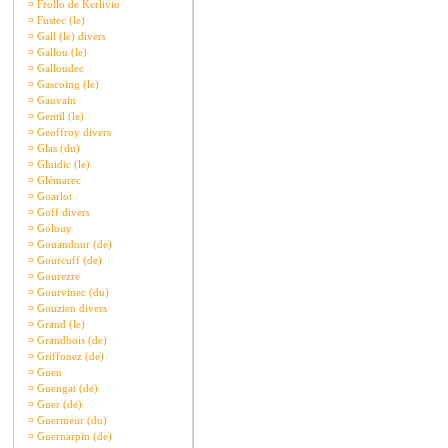
¤
Frollo de Kerlivio
¤
Fustec (le)
¤
Gall (le) divers
¤
Gallou (le)
¤
Galloudec
¤
Gascoing (le)
¤
Gauvain
¤
Gentil (le)
¤
Geoffroy divers
¤
Glas (du)
¤
Gluidic (le)
¤
Glémarec
¤
Goarlot
¤
Goff divers
¤
Golouy
¤
Gouandour (de)
¤
Gourcuff (de)
¤
Gourezre
¤
Gourvinec (du)
¤
Gouzien divers
¤
Grand (le)
¤
Grandbois (de)
¤
Griffonez (de)
¤
Guen
¤
Guengat (de)
¤
Guer (de)
¤
Guermeur (du)
¤
Guernarpin (de)