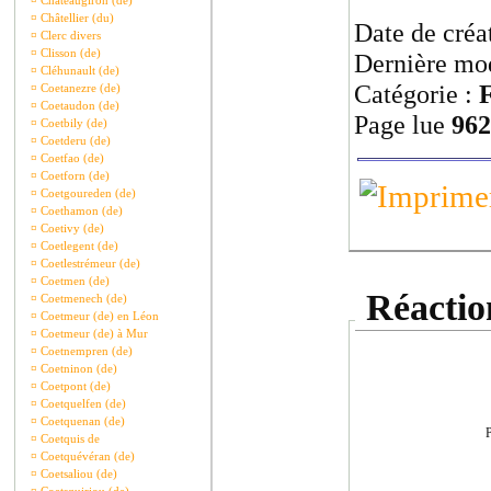
¤
Châteaugiron (de)
¤
Châtellier (du)
Date de créa
¤
Clerc divers
¤
Clisson (de)
Dernière mod
¤
Cléhunault (de)
Catégorie :
F
¤
Coetanezre (de)
¤
Coetaudon (de)
Page lue
962
¤
Coetbily (de)
¤
Coetderu (de)
¤
Coetfao (de)
¤
Coetforn (de)
¤
Coetgoureden (de)
¤
Coethamon (de)
¤
Coetivy (de)
¤
Coetlegent (de)
¤
Coetlestrémeur (de)
¤
Coetmen (de)
Réaction
¤
Coetmenech (de)
¤
Coetmeur (de) en Léon
¤
Coetmeur (de) à Mur
¤
Coetnempren (de)
¤
Coetninon (de)
¤
Coetpont (de)
¤
Coetquelfen (de)
¤
Coetquenan (de)
P
¤
Coetquis de
¤
Coetquévéran (de)
¤
Coetsaliou (de)