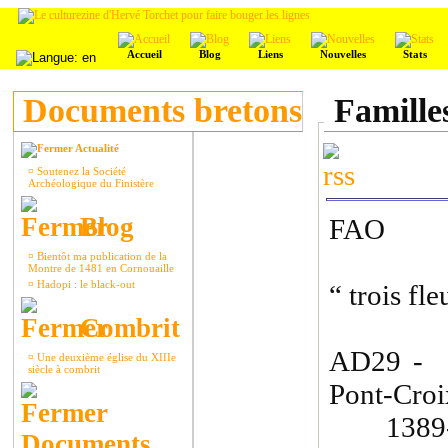
Accueil
Blog
Liens
Nouvelles
Stats
Documents bretons
Famille
Actualité
¤
Soutenez la Société
Archéologique du Finistère
Blog
FAO
¤
Bientôt ma publication de la
Montre de 1481 en Cornouaille
¤
Hadopi : le black-out
“ trois fl
Combrit
AD29 - 
¤
Une deuxième église du XIIIe
siècle à combrit
Pont-Croi
1389-13
Documents