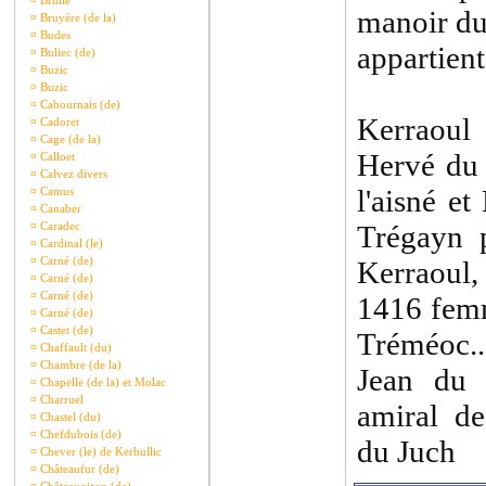
¤
Brullé
manoir du
¤
Bruyère (de la)
¤
Budes
appartient
¤
Buliec (de)
¤
Buzic
¤
Buzic
¤
Cabournais (de)
Kerraoul
¤
Cadoret
¤
Cage (de la)
Hervé du 
¤
Calloet
¤
Calvez divers
l'aisné e
¤
Camus
¤
Canaber
¤
Caradec
Trégayn 
¤
Cardinal (le)
¤
Carné (de)
Kerraoul,
¤
Carné (de)
¤
Carné (de)
1416 femm
¤
Carné (de)
¤
Castet (de)
Tréméoc..
¤
Chaffault (du)
¤
Chambre (de la)
Jean du 
¤
Chapelle (de la) et Molac
¤
Charruel
amiral d
¤
Chastel (du)
¤
Chefdubois (de)
du Juch
¤
Chever (le) de Kerbullic
¤
Châteaufur (de)