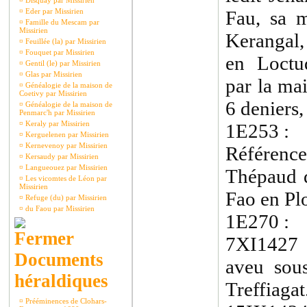
¤
Disquay par Missirien
¤
Eder par Missirien
Fau, sa m
¤
Famille du Mescam par
Missirien
Kerangal
¤
Feuillée (la) par Missirien
¤
Fouquet par Missirien
en Loctud
¤
Gentil (le) par Missirien
¤
Glas par Missirien
par la ma
¤
Généalogie de la maison de
Coetivy par Missirien
6 deniers, 
¤
Généalogie de la maison de
Penmarc'h par Missirien
¤
Keraly par Missirien
1E253 
¤
Kerguelenen par Missirien
¤
Kernevenoy par Missirien
Référence
¤
Kersaudy par Missirien
¤
Langueouez par Missirien
Thépaud 
¤
Les vicomtes de Léon par
Missirien
Fao en Pl
¤
Refuge (du) par Missirien
¤
du Faou par Missirien
1E270 :
7XI1427 
Documents
aveu sou
héraldiques
Treffiagat
¤
Prééminences de Clohars-