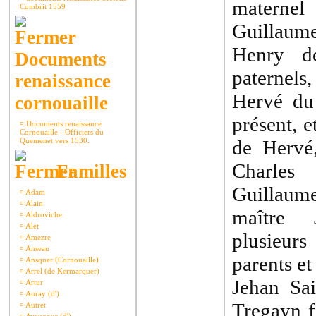
materne
Combrit 1559
Guillaume
Henry d
Documents
paternels,
renaissance
Hervé du 
cornouaille
présent, e
¤
Documents renaissance
Cornouaille - Officiers du
Quemenet vers 1530.
de Hervé
Charles
Familles
Guillaum
¤
Adam
¤
Alain
maître 
¤
Aldroviche
¤
Alet
plusieurs
¤
Amezre
¤
Anseau
parents et
¤
Ansquer (Cornouaille)
¤
Arrel (de Kermarquer)
Jehan Sa
¤
Artur
¤
Auray (d')
Tregayn f
¤
Autret