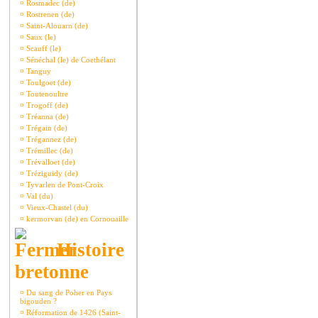
¤
Rosmadec (de)
¤
Rostrenen (de)
¤
Saint-Alouarn (de)
¤
Saux (le)
¤
Scauff (le)
¤
Sénéchal (le) de Coethélant
¤
Tanguy
¤
Toulgoet (de)
¤
Toutenoultre
¤
Trogoff (de)
¤
Tréanna (de)
¤
Trégain (de)
¤
Trégannez (de)
¤
Trémillec (de)
¤
Trévalloet (de)
¤
Tréziguidy (de)
¤
Tyvarlen de Pont-Croix
¤
Val (du)
¤
Vieux-Chastel (du)
¤
kermorvan (de) en Cornouaille
Histoire
bretonne
¤
Du sang de Poher en Pays
bigouden ?
¤
Réformation de 1426 (Saint-