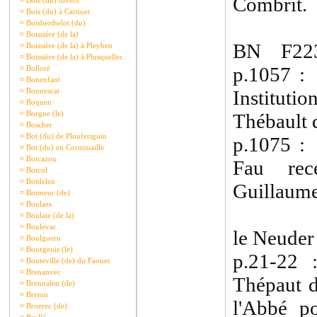
Combrit.
¤
Bois (du) divers
¤
Bois (du) à Carnoet
¤
Boisberthelot (du)
¤
Boissière (de la)
BN F223
¤
Boissière (de la) à Pleyben
¤
Boissière (de la) à Plusquellec
p.1057 :
¤
Bolloré
¤
Bonenfant
¤
Bonnescat
Institu
¤
Boquen
¤
Borgne (le)
Thébault 
¤
Boscher
¤
Bot (du) de Plouferiguin
p.1075 :
¤
Bot (du) en Cornouaille
¤
Botcazou
Fau rec
¤
Botcol
¤
Botdelen
Guillaume
¤
Botmeur (de)
¤
Boulaes
¤
Boulaie (de la)
¤
Boulevar
le Neuder 
¤
Boulguern
¤
Bourgeois (le)
p.21-22
¤
Bouteville (de) du Faouet
¤
Brenanvec
Thépaut d
¤
Brennalen (de)
¤
Breton
l'Abbé p
¤
Broerec (de)