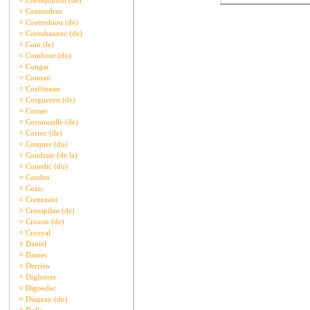
¤
Coetsquiriou (de)
¤
Coettredrez
¤
Coettrehiou (de)
¤
Coetuhannec (de)
¤
Coin (le)
¤
Combout (du)
¤
Congar
¤
Connan
¤
Corffineau
¤
Corguezen (de)
¤
Cornec
¤
Cornouaille (de)
¤
Correc (de)
¤
Cosquer (du)
¤
Coudraie (de la)
¤
Couedic (du)
¤
Cozden
¤
Cozic
¤
Crenezant
¤
Croespilau (de)
¤
Crozon (de)
¤
Crozval
¤
Daniel
¤
Dantec
¤
Derrien
¤
Digloerec
¤
Digoedec
¤
Disquay (du)