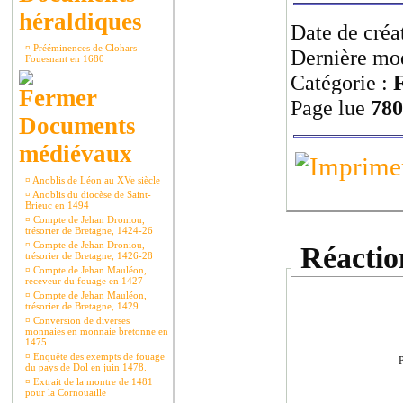
héraldiques
Date de créa
¤
Prééminences de Clohars-
Dernière mod
Fouesnant en 1680
Catégorie :
F
Page lue
780
Documents
médiévaux
¤
Anoblis de Léon au XVe siècle
¤
Anoblis du diocèse de Saint-
Brieuc en 1494
¤
Compte de Jehan Droniou,
trésorier de Bretagne, 1424-26
¤
Compte de Jehan Droniou,
Réaction
trésorier de Bretagne, 1426-28
¤
Compte de Jehan Mauléon,
receveur du fouage en 1427
¤
Compte de Jehan Mauléon,
trésorier de Bretagne, 1429
¤
Conversion de diverses
monnaies en monnaie bretonne en
1475
¤
Enquête des exempts de fouage
P
du pays de Dol en juin 1478.
¤
Extrait de la montre de 1481
pour la Cornouaille