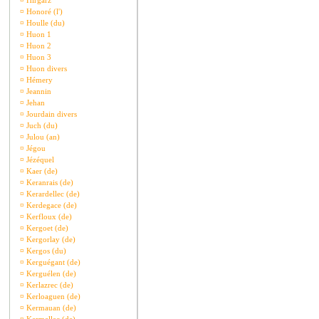
¤
Hirgarz
¤
Honoré (l')
¤
Houlle (du)
¤
Huon 1
¤
Huon 2
¤
Huon 3
¤
Huon divers
¤
Hémery
¤
Jeannin
¤
Jehan
¤
Jourdain divers
¤
Juch (du)
¤
Julou (an)
¤
Jégou
¤
Jézéquel
¤
Kaer (de)
¤
Keranrais (de)
¤
Kerardellec (de)
¤
Kerdegace (de)
¤
Kerfloux (de)
¤
Kergoet (de)
¤
Kergorlay (de)
¤
Kergos (du)
¤
Kerguégant (de)
¤
Kerguélen (de)
¤
Kerlazrec (de)
¤
Kerloaguen (de)
¤
Kermauan (de)