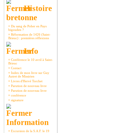
Histoire
bretonne
¤
Du sang de Poher en Pays
bigouden ?
¤
Réformation de 1426 (Saint-
Brieuc) : premières réflexions
Info
¤
Conférence le 10 avril à Saint-
Brieuc
¤
Contact
¤
Index de mon livre sur Guy
Autret de Missirien
¤
Livres d'Hervé Torchet
¤
Parution de nouveau livre
¤
Parution de nouveau livre
¤
conférence
¤
signature
Information
¤
Excursion de la S.A.F. le 19