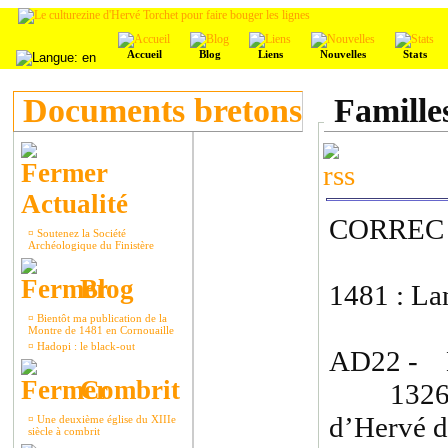
Accueil
Blog
Liens
Nouvelles
Stats
Documents bretons
Famille
Actualité
CORREC 
¤
Soutenez la Société
Archéologique du Finistère
Blog
1481 : Lan
¤
Bientôt ma publication de la
Montre de 1481 en Cornouaille
¤
Hadopi : le black-out
AD22 - H
Combrit
1326(7)
d’Hervé d
¤
Une deuxième église du XIIIe
siècle à combrit