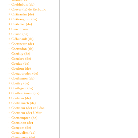
¤
Chefdubois (de)
¤
Chever (le) de Kerbullic
¤
Châteaufur (de)
¤
Châteaugiron (de)
¤
Châtellier (du)
¤
Clerc divers
¤
Clisson (de)
¤
Cléhunault (de)
¤
Coetanezre (de)
¤
Coetaudon (de)
¤
Coetbily (de)
¤
Coetderu (de)
¤
Coetfao (de)
¤
Coetforn (de)
¤
Coetgoureden (de)
¤
Coethamon (de)
¤
Coetivy (de)
¤
Coetlegent (de)
¤
Coetlestrémeur (de)
¤
Coetmen (de)
¤
Coetmenech (de)
¤
Coetmeur (de) en Léon
¤
Coetmeur (de) à Mur
¤
Coetnempren (de)
¤
Coetninon (de)
¤
Coetpont (de)
¤
Coetquelfen (de)
¤
Coetquenan (de)