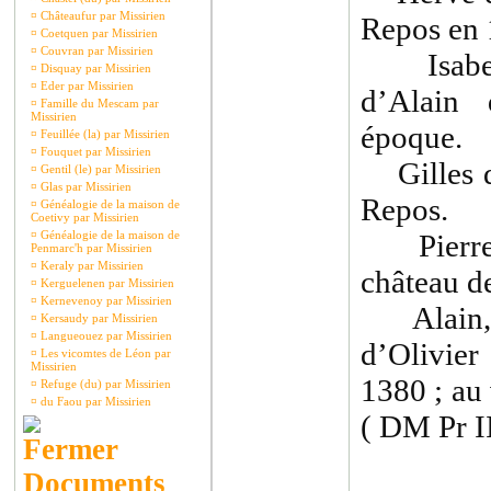
¤
Châteaufur par Missirien
Repos en 
¤
Coetquen par Missirien
¤
Couvran par Missirien
Isabeau
¤
Disquay par Missirien
¤
Eder par Missirien
d’Alain
¤
Famille du Mescam par
Missirien
époque.
¤
Feuillée (la) par Missirien
¤
Fouquet par Missirien
Gilles d
¤
Gentil (le) par Missirien
¤
Glas par Missirien
Repos.
¤
Généalogie de la maison de
Coetivy par Missirien
¤
Généalogie de la maison de
Pierre d
Penmarc'h par Missirien
¤
Keraly par Missirien
château d
¤
Kerguelenen par Missirien
¤
Kernevenoy par Missirien
Alain, J
¤
Kersaudy par Missirien
¤
Langueouez par Missirien
d’Olivie
¤
Les vicomtes de Léon par
Missirien
1380 ; au
¤
Refuge (du) par Missirien
¤
du Faou par Missirien
( DM Pr II
Documents