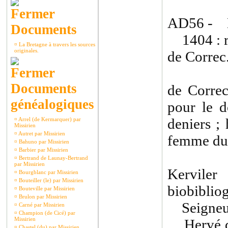
AD56 - 
Documents
1404 : r
¤
La Bretagne à travers les sources
originales.
de Correc
Rachat
Documents
de Correc
généalogiques
pour le d
deniers ;
¤
Arrel (de Kermarquer) par
Missirien
¤
Autret par Missirien
femme du
¤
Bahuno par Missirien
¤
Barbier par Missirien
¤
Bertrand de Launay-Bertrand
par Missirien
Kerviler
¤
Bourgblanc par Missirien
¤
Bouteiller (le) par Missirien
biobiblio
¤
Bouteville par Missirien
¤
Brulon par Missirien
Seigneuri
¤
Carné par Missirien
¤
Champion (de Cicé) par
Missirien
Hervé de
¤
Chastel (du) par Missirien