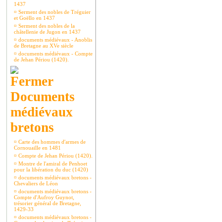
1437
¤
Serment des nobles de Tréguier
et Goëllo en 1437
¤
Serment des nobles de la
châtellenie de Jugon en 1437
¤
documents médiévaux - Anoblis
de Bretagne au XVe siècle
¤
documents médiévaux - Compte
de Jehan Périou (1420).
Documents
médiévaux
bretons
¤
Carte des hommes d'armes de
Cornouaille en 1481
¤
Compte de Jehan Périou (1420).
¤
Montre de l'amiral de Penhoet
pour la libération du duc (1420)
¤
documents médiévaux bretons -
Chevaliers de Léon
¤
documents médiévaux bretons -
Compte d'Aufroy Guynot,
trésorier général de Bretagne,
1429-33
¤
documents médiévaux bretons -