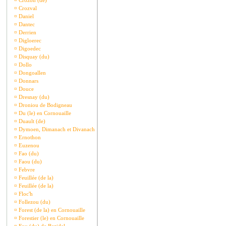
¤
Crozon (de)
¤
Crozval
¤
Daniel
¤
Dantec
¤
Derrien
¤
Digloerec
¤
Digoedec
¤
Disquay (du)
¤
Dollo
¤
Dongoallen
¤
Donnars
¤
Douce
¤
Dresnay (du)
¤
Droniou de Bodigneau
¤
Du (le) en Cornouaille
¤
Duault (de)
¤
Dymoen, Dimanach et Divanach
¤
Ernothon
¤
Euzenou
¤
Fao (du)
¤
Faou (du)
¤
Febvre
¤
Feuillée (de la)
¤
Feuillée (de la)
¤
Floc'h
¤
Follezou (du)
¤
Forest (de la) en Cornouaille
¤
Forestier (le) en Cornouaille