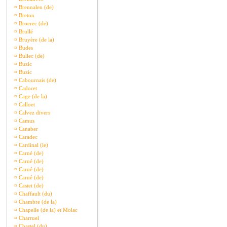
¤
Brennalen (de)
¤
Breton
¤
Broerec (de)
¤
Brullé
¤
Bruyère (de la)
¤
Budes
¤
Buliec (de)
¤
Buzic
¤
Buzic
¤
Cabournais (de)
¤
Cadoret
¤
Cage (de la)
¤
Calloet
¤
Calvez divers
¤
Camus
¤
Canaber
¤
Caradec
¤
Cardinal (le)
¤
Carné (de)
¤
Carné (de)
¤
Carné (de)
¤
Carné (de)
¤
Castet (de)
¤
Chaffault (du)
¤
Chambre (de la)
¤
Chapelle (de la) et Molac
¤
Charruel
¤
Chastel (du)