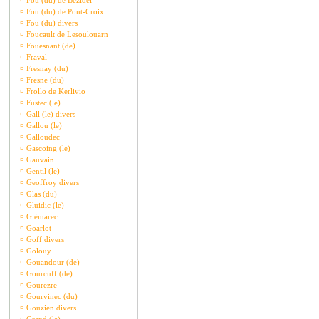
¤
Fou (du) de Bezidel
¤
Fou (du) de Pont-Croix
¤
Fou (du) divers
¤
Foucault de Lesoulouarn
¤
Fouesnant (de)
¤
Fraval
¤
Fresnay (du)
¤
Fresne (du)
¤
Frollo de Kerlivio
¤
Fustec (le)
¤
Gall (le) divers
¤
Gallou (le)
¤
Galloudec
¤
Gascoing (le)
¤
Gauvain
¤
Gentil (le)
¤
Geoffroy divers
¤
Glas (du)
¤
Gluidic (le)
¤
Glémarec
¤
Goarlot
¤
Goff divers
¤
Golouy
¤
Gouandour (de)
¤
Gourcuff (de)
¤
Gourezre
¤
Gourvinec (du)
¤
Gouzien divers