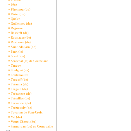
¤
Prévost
¤
Péan
¤
Pérennou (du)
¤
Périer (du)
¤
Quelen
¤
Quélennec (du)
¤
Raguenel
¤
Roscerff (de)
¤
Rosmadec (de)
¤
Rostrenen (de)
¤
Saint-Alouarn (de)
¤
Saux (le)
¤
Scauff (le)
¤
Sénéchal (le) de Coethélant
¤
Tanguy
¤
Toulgoet (de)
¤
Toutenoultre
¤
Trogoff (de)
¤
Tréanna (de)
¤
Trégain (de)
¤
Trégannez (de)
¤
Trémillec (de)
¤
Trévalloet (de)
¤
Tréziguidy (de)
¤
Tyvarlen de Pont-Croix
¤
Val (du)
¤
Vieux-Chastel (du)
¤
kermorvan (de) en Cornouaille