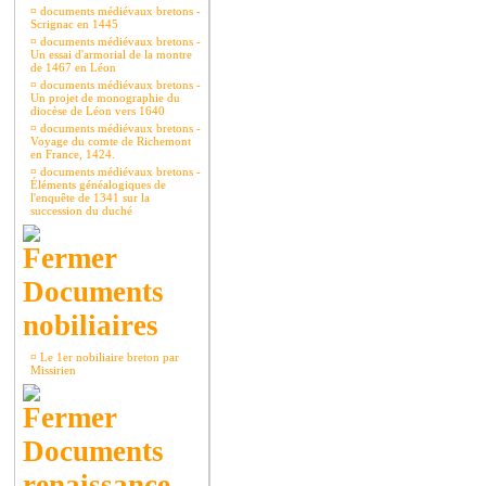
¤
documents médiévaux bretons -
Scrignac en 1445
¤
documents médiévaux bretons -
Un essai d'armorial de la montre
de 1467 en Léon
¤
documents médiévaux bretons -
Un projet de monographie du
diocèse de Léon vers 1640
¤
documents médiévaux bretons -
Voyage du comte de Richemont
en France, 1424.
¤
documents médiévaux bretons -
Éléments généalogiques de
l'enquête de 1341 sur la
succession du duché
Documents
nobiliaires
¤
Le 1er nobiliaire breton par
Missirien
Documents
renaissance