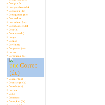
¤
Coetquis de
¤
Coetquévéran (de)
¤
Coetsaliou (de)
¤
Coetsquiriou (de)
¤
Coettredrez
¤
Coettrehiou (de)
¤
Coetuhannec (de)
¤
Coin (le)
¤
Combout (du)
¤
Congar
¤
Connan
¤
Corffineau
¤
Corguezen (de)
¤
Cornec
¤
Cornouaille (de)
Correc
(de)
¤
Cosquer (du)
¤
Coudraie (de la)
¤
Couedic (du)
¤
Cozden
¤
Cozic
¤
Crenezant
¤
Croespilau (de)