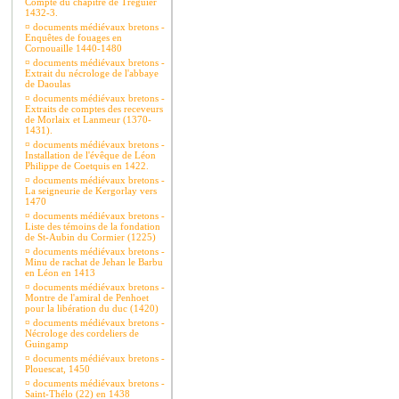
Compte du chapitre de Tréguier
1432-3.
¤
documents médiévaux bretons -
Enquêtes de fouages en
Cornouaille 1440-1480
¤
documents médiévaux bretons -
Extrait du nécrologe de l'abbaye
de Daoulas
¤
documents médiévaux bretons -
Extraits de comptes des receveurs
de Morlaix et Lanmeur (1370-
1431).
¤
documents médiévaux bretons -
Installation de l'évêque de Léon
Philippe de Coetquis en 1422.
¤
documents médiévaux bretons -
La seigneurie de Kergorlay vers
1470
¤
documents médiévaux bretons -
Liste des témoins de la fondation
de St-Aubin du Cormier (1225)
¤
documents médiévaux bretons -
Minu de rachat de Jehan le Barbu
en Léon en 1413
¤
documents médiévaux bretons -
Montre de l'amiral de Penhoet
pour la libération du duc (1420)
¤
documents médiévaux bretons -
Nécrologe des cordeliers de
Guingamp
¤
documents médiévaux bretons -
Plouescat, 1450
¤
documents médiévaux bretons -
Saint-Thélo (22) en 1438