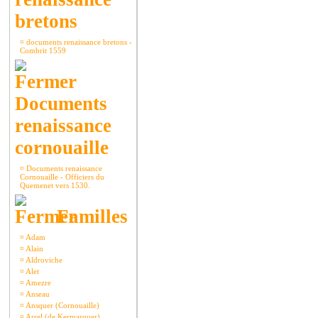
bretons
¤
documents renaissance bretons -
Combrit 1559
Documents
renaissance
cornouaille
¤
Documents renaissance
Cornouaille - Officiers du
Quemenet vers 1530.
Familles
¤
Adam
¤
Alain
¤
Aldroviche
¤
Alet
¤
Amezre
¤
Anseau
¤
Ansquer (Cornouaille)
¤
Arrel (de Kermarquer)