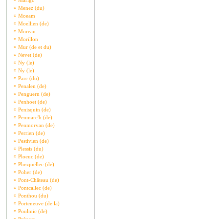
¤
Marigo
¤
Menez (du)
¤
Moeam
¤
Moellien (de)
¤
Moreau
¤
Morillon
¤
Mur (de et du)
¤
Nevet (de)
¤
Ny (le)
¤
Ny (le)
¤
Parc (du)
¤
Penalen (de)
¤
Penguern (de)
¤
Penhoet (de)
¤
Penisquin (de)
¤
Penmarc'h (de)
¤
Penmorvan (de)
¤
Perrien (de)
¤
Pestivien (de)
¤
Plessis (du)
¤
Ploeuc (de)
¤
Plusquellec (de)
¤
Poher (de)
¤
Pont-Château (de)
¤
Pontcallec (de)
¤
Ponthou (du)
¤
Porteneuve (de la)
¤
Poulmic (de)