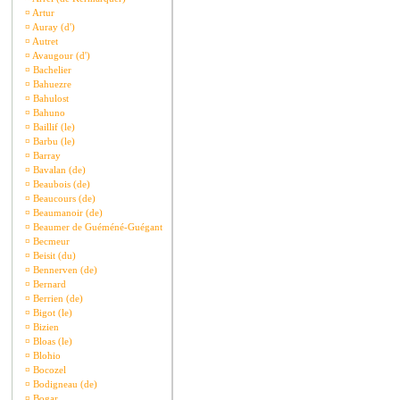
¤
Artur
¤
Auray (d')
¤
Autret
¤
Avaugour (d')
¤
Bachelier
¤
Bahuezre
¤
Bahulost
¤
Bahuno
¤
Baillif (le)
¤
Barbu (le)
¤
Barray
¤
Bavalan (de)
¤
Beaubois (de)
¤
Beaucours (de)
¤
Beaumanoir (de)
¤
Beaumer de Guéméné-Guégant
¤
Becmeur
¤
Beisit (du)
¤
Bennerven (de)
¤
Bernard
¤
Berrien (de)
¤
Bigot (le)
¤
Bizien
¤
Bloas (le)
¤
Blohio
¤
Bocozel
¤
Bodigneau (de)
¤
Bogar