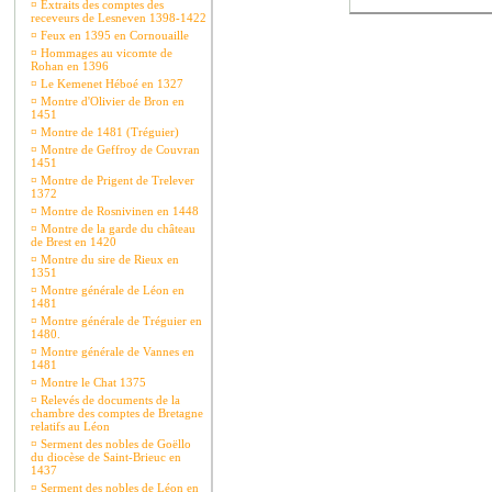
¤
Extraits des comptes des
receveurs de Lesneven 1398-1422
¤
Feux en 1395 en Cornouaille
¤
Hommages au vicomte de
Rohan en 1396
¤
Le Kemenet Héboé en 1327
¤
Montre d'Olivier de Bron en
1451
¤
Montre de 1481 (Tréguier)
¤
Montre de Geffroy de Couvran
1451
¤
Montre de Prigent de Trelever
1372
¤
Montre de Rosnivinen en 1448
¤
Montre de la garde du château
de Brest en 1420
¤
Montre du sire de Rieux en
1351
¤
Montre générale de Léon en
1481
¤
Montre générale de Tréguier en
1480.
¤
Montre générale de Vannes en
1481
¤
Montre le Chat 1375
¤
Relevés de documents de la
chambre des comptes de Bretagne
relatifs au Léon
¤
Serment des nobles de Goëllo
du diocèse de Saint-Brieuc en
1437
¤
Serment des nobles de Léon en