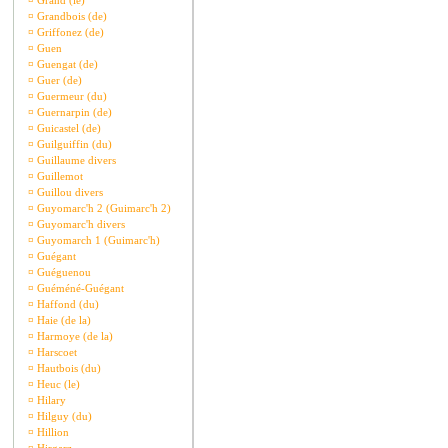
¤
Grand (le)
¤
Grandbois (de)
¤
Griffonez (de)
¤
Guen
¤
Guengat (de)
¤
Guer (de)
¤
Guermeur (du)
¤
Guernarpin (de)
¤
Guicastel (de)
¤
Guilguiffin (du)
¤
Guillaume divers
¤
Guillemot
¤
Guillou divers
¤
Guyomarc'h 2 (Guimarc'h 2)
¤
Guyomarc'h divers
¤
Guyomarch 1 (Guimarc'h)
¤
Guégant
¤
Guéguenou
¤
Guéméné-Guégant
¤
Haffond (du)
¤
Haie (de la)
¤
Harmoye (de la)
¤
Harscoet
¤
Hautbois (du)
¤
Heuc (le)
¤
Hilary
¤
Hilguy (du)
¤
Hillion