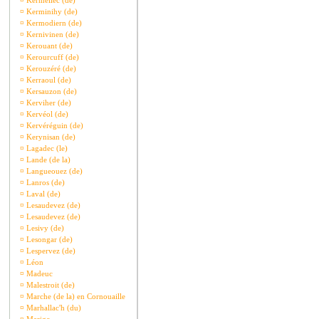
¤
Kermellec (de)
¤
Kerminihy (de)
¤
Kermodiern (de)
¤
Kernivinen (de)
¤
Kerouant (de)
¤
Kerourcuff (de)
¤
Kerouzéré (de)
¤
Kerraoul (de)
¤
Kersauzon (de)
¤
Kerviher (de)
¤
Kervéol (de)
¤
Kervéréguin (de)
¤
Kerynisan (de)
¤
Lagadec (le)
¤
Lande (de la)
¤
Langueouez (de)
¤
Lanros (de)
¤
Laval (de)
¤
Lesaudevez (de)
¤
Lesaudevez (de)
¤
Lesivy (de)
¤
Lesongar (de)
¤
Lespervez (de)
¤
Léon
¤
Madeuc
¤
Malestroit (de)
¤
Marche (de la) en Cornouaille
¤
Marhallac'h (du)