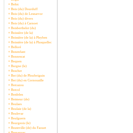
¤
Bohic
¤
Bois (du) Dourduff
¤
Bois (du) de Lesnarvor
¤
Bois (du) divers
¤
Bois (du) à Carnoet
¤
Boisberthelot (du)
¤
Boissière (de la)
¤
Boissière (de la) à Pleyben
¤
Boissière (de la) à Plusquellec
¤
Bolloré
¤
Bonenfant
¤
Bonnescat
¤
Boquen
¤
Borgne (le)
¤
Boscher
¤
Bot (du) de Plouferiguin
¤
Bot (du) en Cornouaille
¤
Botcazou
¤
Botcol
¤
Botdelen
¤
Botmeur (de)
¤
Boulaes
¤
Boulaie (de la)
¤
Boulevar
¤
Boulguern
¤
Bourgeois (le)
¤
Bouteville (de) du Faouet
¤
Brenanvec