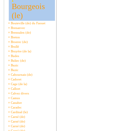
Bourgeois
(le)
¤
Bouteville (de) du Faouet
¤
Brenanvec
¤
Brennalen (de)
¤
Breton
¤
Broerec (de)
¤
Brullé
¤
Bruyère (de la)
¤
Budes
¤
Buliec (de)
¤
Buzic
¤
Buzic
¤
Cabournais (de)
¤
Cadoret
¤
Cage (de la)
¤
Calloet
¤
Calvez divers
¤
Camus
¤
Canaber
¤
Caradec
¤
Cardinal (le)
¤
Carné (de)
¤
Carné (de)
¤
Carné (de)
¤
Carné (de)