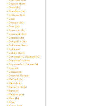
¤
Gouzien divers
¤
Grand (le)
¤
Grandbois (de)
¤
Griffonez (de)
¤
Guen
¤
Guengat (de)
¤
Guer (de)
¤
Guermeur (du)
¤
Guernarpin (de)
¤
Guicastel (de)
¤
Guilguiffin (du)
¤
Guillaume divers
¤
Guillemot
¤
Guillou divers
¤
Guyomarc'h 2 (Guimarc'h 2)
¤
Guyomarc'h divers
¤
Guyomarch 1 (Guimarc'h)
¤
Guégant
¤
Guéguenou
¤
Guéméné-Guégant
¤
Haffond (du)
¤
Haie (de la)
¤
Harmoye (de la)
¤
Harscoet
¤
Hautbois (du)
¤
Heuc (le)
¤
Hilary
¤
Hilguy (du)