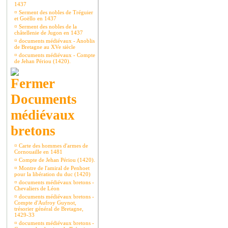
1437
¤
Serment des nobles de Tréguier
et Goëllo en 1437
¤
Serment des nobles de la
châtellenie de Jugon en 1437
¤
documents médiévaux - Anoblis
de Bretagne au XVe siècle
¤
documents médiévaux - Compte
de Jehan Périou (1420).
Documents
médiévaux
bretons
¤
Carte des hommes d'armes de
Cornouaille en 1481
¤
Compte de Jehan Périou (1420).
¤
Montre de l'amiral de Penhoet
pour la libération du duc (1420)
¤
documents médiévaux bretons -
Chevaliers de Léon
¤
documents médiévaux bretons -
Compte d'Aufroy Guynot,
trésorier général de Bretagne,
1429-33
¤
documents médiévaux bretons -