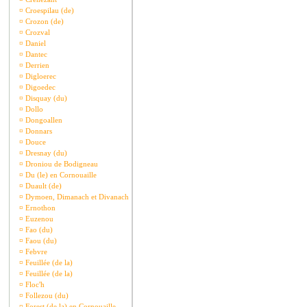
¤
Croespilau (de)
¤
Crozon (de)
¤
Crozval
¤
Daniel
¤
Dantec
¤
Derrien
¤
Digloerec
¤
Digoedec
¤
Disquay (du)
¤
Dollo
¤
Dongoallen
¤
Donnars
¤
Douce
¤
Dresnay (du)
¤
Droniou de Bodigneau
¤
Du (le) en Cornouaille
¤
Duault (de)
¤
Dymoen, Dimanach et Divanach
¤
Ernothon
¤
Euzenou
¤
Fao (du)
¤
Faou (du)
¤
Febvre
¤
Feuillée (de la)
¤
Feuillée (de la)
¤
Floc'h
¤
Follezou (du)
¤
Forest (de la) en Cornouaille