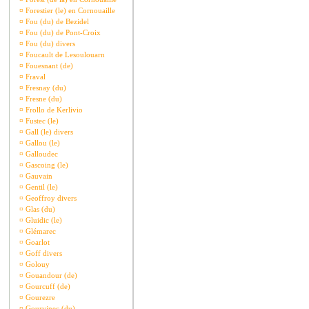
¤
Forestier (le) en Cornouaille
¤
Fou (du) de Bezidel
¤
Fou (du) de Pont-Croix
¤
Fou (du) divers
¤
Foucault de Lesoulouarn
¤
Fouesnant (de)
¤
Fraval
¤
Fresnay (du)
¤
Fresne (du)
¤
Frollo de Kerlivio
¤
Fustec (le)
¤
Gall (le) divers
¤
Gallou (le)
¤
Galloudec
¤
Gascoing (le)
¤
Gauvain
¤
Gentil (le)
¤
Geoffroy divers
¤
Glas (du)
¤
Gluidic (le)
¤
Glémarec
¤
Goarlot
¤
Goff divers
¤
Golouy
¤
Gouandour (de)
¤
Gourcuff (de)
¤
Gourezre
¤
Gourvinec (du)