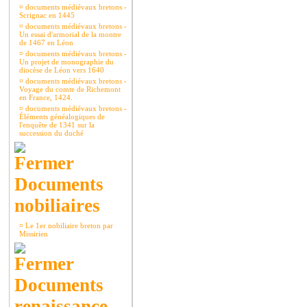
¤
documents médiévaux bretons -
Scrignac en 1445
¤
documents médiévaux bretons -
Un essai d'armorial de la montre
de 1467 en Léon
¤
documents médiévaux bretons -
Un projet de monographie du
diocèse de Léon vers 1640
¤
documents médiévaux bretons -
Voyage du comte de Richemont
en France, 1424.
¤
documents médiévaux bretons -
Éléments généalogiques de
l'enquête de 1341 sur la
succession du duché
Documents
nobiliaires
¤
Le 1er nobiliaire breton par
Missirien
Documents
renaissance