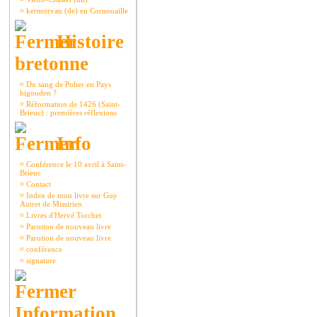
¤
kermorvan (de) en Cornouaille
Histoire
bretonne
¤
Du sang de Poher en Pays
bigouden ?
¤
Réformation de 1426 (Saint-
Brieuc) : premières réflexions
Info
¤
Conférence le 10 avril à Saint-
Brieuc
¤
Contact
¤
Index de mon livre sur Guy
Autret de Missirien
¤
Livres d'Hervé Torchet
¤
Parution de nouveau livre
¤
Parution de nouveau livre
¤
conférence
¤
signature
Information