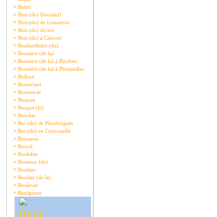
¤
Bohic
¤
Bois (du) Dourduff
¤
Bois (du) de Lesnarvor
¤
Bois (du) divers
¤
Bois (du) à Carnoet
¤
Boisberthelot (du)
¤
Boissière (de la)
¤
Boissière (de la) à Pleyben
¤
Boissière (de la) à Plusquellec
¤
Bolloré
¤
Bonenfant
¤
Bonnescat
¤
Boquen
¤
Borgne (le)
¤
Boscher
¤
Bot (du) de Plouferiguin
¤
Bot (du) en Cornouaille
¤
Botcazou
¤
Botcol
¤
Botdelen
¤
Botmeur (de)
¤
Boulaes
¤
Boulaie (de la)
¤
Boulevar
¤
Boulguern