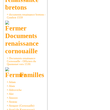
bretons
¤
documents renaissance bretons -
Combrit 1559
Documents
renaissance
cornouaille
¤
Documents renaissance
Cornouaille - Officiers du
Quemenet vers 1530.
Familles
¤
Adam
¤
Alain
¤
Aldroviche
¤
Alet
¤
Amezre
¤
Anseau
¤
Ansquer (Cornouaille)
¤
Arrel (de Kermarquer)