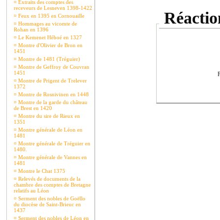
¤
Extraits des comptes des
receveurs de Lesneven 1398-1422
Réaction
¤
Feux en 1395 en Cornouaille
¤
Hommages au vicomte de
Rohan en 1396
¤
Le Kemenet Héboé en 1327
¤
Montre d'Olivier de Bron en
1451
¤
Montre de 1481 (Tréguier)
¤
Montre de Geffroy de Couvran
1451
P
¤
Montre de Prigent de Trelever
1372
¤
Montre de Rosnivinen en 1448
¤
Montre de la garde du château
de Brest en 1420
¤
Montre du sire de Rieux en
1351
¤
Montre générale de Léon en
1481
¤
Montre générale de Tréguier en
1480.
¤
Montre générale de Vannes en
1481
¤
Montre le Chat 1375
¤
Relevés de documents de la
chambre des comptes de Bretagne
relatifs au Léon
¤
Serment des nobles de Goëllo
du diocèse de Saint-Brieuc en
1437
¤
Serment des nobles de Léon en