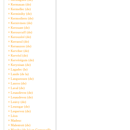
¤
Kermauan (de)
¤
Kermellec (de)
¤
Kerminihy (de)
¤
Kermodiern (de)
¤
Kernivinen (de)
¤
Kerouant (de)
¤
Kerourcuff (de)
¤
Kerouzéré (de)
¤
Kerraoul (de)
¤
Kersauzon (de)
¤
Kerviher (de)
¤
Kervéol (de)
¤
Kervéréguin (de)
¤
Kerynisan (de)
¤
Lagadec (le)
¤
Lande (de la)
¤
Langueouez (de)
¤
Lanros (de)
¤
Laval (de)
¤
Lesaudevez (de)
¤
Lesaudevez (de)
¤
Lesivy (de)
¤
Lesongar (de)
¤
Lespervez (de)
¤
Léon
¤
Madeuc
¤
Malestroit (de)
¤
Marche (de la) en Cornouaille