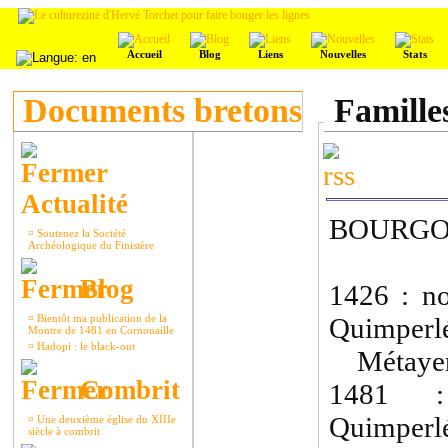
Accueil
Blog
Liens
Nouvelles
Stats
Documents bretons
Familles
Actualité
BOURGOI
¤
Soutenez la Société
Archéologique du Finistère
Blog
1426 : n
¤
Bientôt ma publication de la
Quimperlé
Montre de 1481 en Cornouaille
¤
Hadopi : le black-out
Métayer 
Combrit
1481 :
Quimperlé
¤
Une deuxième église du XIIIe
siècle à combrit