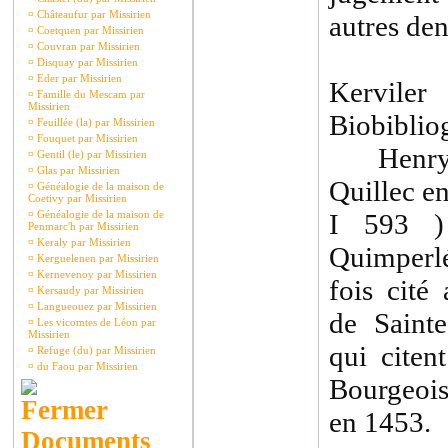
¤
Châteaufur par Missirien
autres de
¤
Coetquen par Missirien
¤
Couvran par Missirien
¤
Disquay par Missirien
¤
Eder par Missirien
Kerviler
¤
Famille du Mescam par
Missirien
Biobiblio
¤
Feuillée (la) par Missirien
¤
Fouquet par Missirien
Henry le
¤
Gentil (le) par Missirien
¤
Glas par Missirien
Quillec e
¤
Généalogie de la maison de
Coetivy par Missirien
¤
Généalogie de la maison de
I 593 ) 
Penmarc'h par Missirien
¤
Keraly par Missirien
Quimperlé
¤
Kerguelenen par Missirien
¤
Kernevenoy par Missirien
fois cité
¤
Kersaudy par Missirien
¤
Langueouez par Missirien
de Sainte
¤
Les vicomtes de Léon par
Missirien
qui citen
¤
Refuge (du) par Missirien
¤
du Faou par Missirien
Bourgeoi
en 1453.
Documents