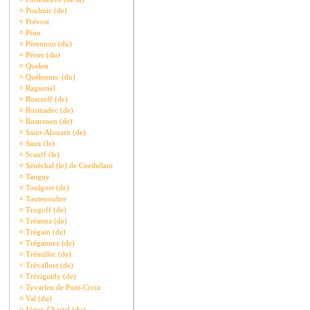
¤
Poulmic (de)
¤
Prévost
¤
Péan
¤
Pérennou (du)
¤
Périer (du)
¤
Quelen
¤
Quélennec (du)
¤
Raguenel
¤
Roscerff (de)
¤
Rosmadec (de)
¤
Rostrenen (de)
¤
Saint-Alouarn (de)
¤
Saux (le)
¤
Scauff (le)
¤
Sénéchal (le) de Coethélant
¤
Tanguy
¤
Toulgoet (de)
¤
Toutenoultre
¤
Trogoff (de)
¤
Tréanna (de)
¤
Trégain (de)
¤
Trégannez (de)
¤
Trémillec (de)
¤
Trévalloet (de)
¤
Tréziguidy (de)
¤
Tyvarlen de Pont-Croix
¤
Val (du)
¤
Vieux-Chastel (du)