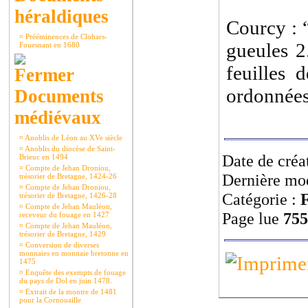
héraldiques
Courcy : “
¤
Prééminences de Clohars-
gueules 2
Fouesnant en 1680
feuilles 
ordonnées
Documents
médiévaux
¤
Anoblis de Léon au XVe siècle
¤
Anoblis du diocèse de Saint-
Date de créa
Brieuc en 1494
¤
Compte de Jehan Droniou,
Dernière mod
trésorier de Bretagne, 1424-26
¤
Compte de Jehan Droniou,
Catégorie :
F
trésorier de Bretagne, 1426-28
¤
Compte de Jehan Mauléon,
Page lue
755
receveur du fouage en 1427
¤
Compte de Jehan Mauléon,
trésorier de Bretagne, 1429
¤
Conversion de diverses
monnaies en monnaie bretonne en
1475
¤
Enquête des exempts de fouage
du pays de Dol en juin 1478.
¤
Extrait de la montre de 1481
pour la Cornouaille