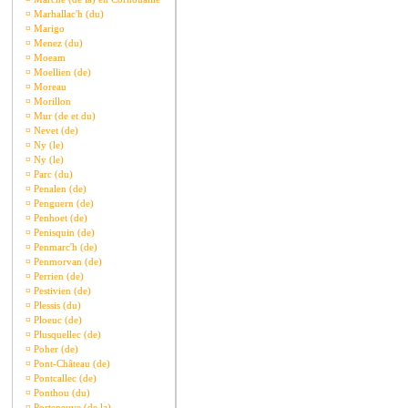
¤
Marhallac'h (du)
¤
Marigo
¤
Menez (du)
¤
Moeam
¤
Moellien (de)
¤
Moreau
¤
Morillon
¤
Mur (de et du)
¤
Nevet (de)
¤
Ny (le)
¤
Ny (le)
¤
Parc (du)
¤
Penalen (de)
¤
Penguern (de)
¤
Penhoet (de)
¤
Penisquin (de)
¤
Penmarc'h (de)
¤
Penmorvan (de)
¤
Perrien (de)
¤
Pestivien (de)
¤
Plessis (du)
¤
Ploeuc (de)
¤
Plusquellec (de)
¤
Poher (de)
¤
Pont-Château (de)
¤
Pontcallec (de)
¤
Ponthou (du)
¤
Porteneuve (de la)