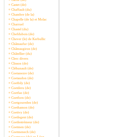
¤
Castet (de)
¤
Chaffault (du)
¤
Chambre (de la)
¤
Chapelle (de la) et Molac
¤
Charruel
¤
Chastel (du)
¤
Chefdubois (de)
¤
Chever (le) de Kerbullic
¤
Châteaufur (de)
¤
Châteaugiron (de)
¤
Châtellier (du)
¤
Clerc divers
¤
Clisson (de)
¤
Cléhunault (de)
¤
Coetanezre (de)
¤
Coetaudon (de)
¤
Coetbily (de)
¤
Coetderu (de)
¤
Coetfao (de)
¤
Coetforn (de)
¤
Coetgoureden (de)
¤
Coethamon (de)
¤
Coetivy (de)
¤
Coetlegent (de)
¤
Coetlestrémeur (de)
¤
Coetmen (de)
¤
Coetmenech (de)
¤
Coetmeur (de) en Léon