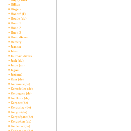
¤
Hillion
¤
Hirgarz
¤
Honoré (l')
¤
Houlle (du)
¤
Huon 1
¤
Huon 2
¤
Huon 3
¤
Huon divers
¤
Hémery
¤
Jeannin
¤
Jehan
¤
Jourdain divers
¤
Juch (du)
¤
Julou (an)
¤
Jégou
¤
Jézéquel
¤
Kaer (de)
¤
Keranrais (de)
¤
Kerardellec (de)
¤
Kerdegace (de)
¤
Kerfloux (de)
¤
Kergoet (de)
¤
Kergorlay (de)
¤
Kergos (du)
¤
Kerguégant (de)
¤
Kerguélen (de)
¤
Kerlazrec (de)
¤
Kerloaguen (de)