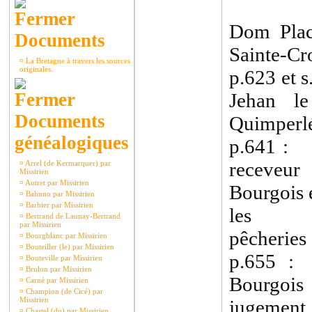
Dom Plac
Documents
Sainte-Cro
¤
La Bretagne à travers les sources
originales.
p.623 et 
Jehan le
Documents
Quimperlé
généalogiques
p.641 : 
receveur
¤
Arrel (de Kermarquer) par
Missirien
¤
Autret par Missirien
Bourgois 
¤
Bahuno par Missirien
¤
Barbier par Missirien
les
¤
Bertrand de Launay-Bertrand
par Missirien
pêcheries
¤
Bourgblanc par Missirien
¤
Bouteiller (le) par Missirien
p.655 :
¤
Bouteville par Missirien
¤
Brulon par Missirien
Bourgois
¤
Carné par Missirien
¤
Champion (de Cicé) par
Missirien
jugement 
¤
Chastel (du) par Missirien