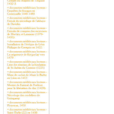
Compte du chapitre de Tréguier
1432-3.
¤
documents médiévaux bretons -
Enquêtes de fouages en
Cornouaille 1440-1480
¤
documents médiévaux bretons -
Extrait du nécrologe de l'abbaye
de Daoulas
¤
documents médiévaux bretons -
Extraits de comptes des receveurs
de Morlaix et Lanmeur (1370-
1431).
¤
documents médiévaux bretons -
Installation de l'évêque de Léon
Philippe de Coetquis en 1422.
¤
documents médiévaux bretons -
La seigneurie de Kergorlay vers
1470
¤
documents médiévaux bretons -
Liste des témoins de la fondation
de St-Aubin du Cormier (1225)
¤
documents médiévaux bretons -
Minu de rachat de Jehan le Barbu
en Léon en 1413
¤
documents médiévaux bretons -
Montre de l'amiral de Penhoet
pour la libération du duc (1420)
¤
documents médiévaux bretons -
Nécrologe des cordeliers de
Guingamp
¤
documents médiévaux bretons -
Plouescat, 1450
¤
documents médiévaux bretons -
Saint-Thélo (22) en 1438