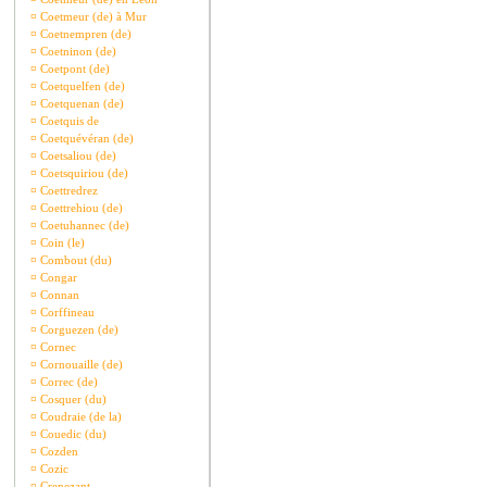
¤
Coetmeur (de) à Mur
¤
Coetnempren (de)
¤
Coetninon (de)
¤
Coetpont (de)
¤
Coetquelfen (de)
¤
Coetquenan (de)
¤
Coetquis de
¤
Coetquévéran (de)
¤
Coetsaliou (de)
¤
Coetsquiriou (de)
¤
Coettredrez
¤
Coettrehiou (de)
¤
Coetuhannec (de)
¤
Coin (le)
¤
Combout (du)
¤
Congar
¤
Connan
¤
Corffineau
¤
Corguezen (de)
¤
Cornec
¤
Cornouaille (de)
¤
Correc (de)
¤
Cosquer (du)
¤
Coudraie (de la)
¤
Couedic (du)
¤
Cozden
¤
Cozic
¤
Crenezant