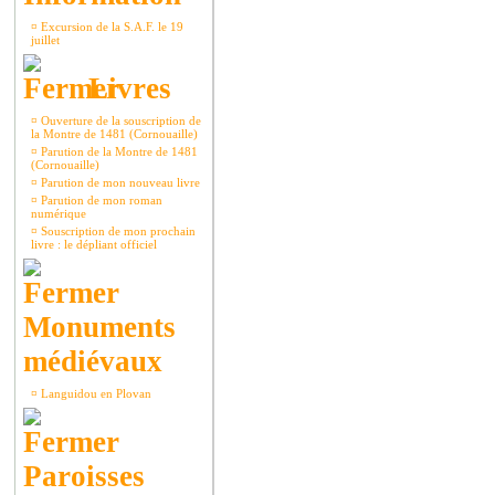
¤
Excursion de la S.A.F. le 19
juillet
Livres
¤
Ouverture de la souscription de
la Montre de 1481 (Cornouaille)
¤
Parution de la Montre de 1481
(Cornouaille)
¤
Parution de mon nouveau livre
¤
Parution de mon roman
numérique
¤
Souscription de mon prochain
livre : le dépliant officiel
Monuments
médiévaux
¤
Languidou en Plovan
Paroisses