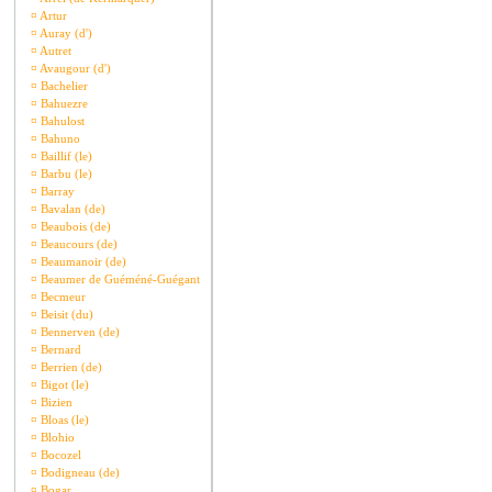
¤
Artur
¤
Auray (d')
¤
Autret
¤
Avaugour (d')
¤
Bachelier
¤
Bahuezre
¤
Bahulost
¤
Bahuno
¤
Baillif (le)
¤
Barbu (le)
¤
Barray
¤
Bavalan (de)
¤
Beaubois (de)
¤
Beaucours (de)
¤
Beaumanoir (de)
¤
Beaumer de Guéméné-Guégant
¤
Becmeur
¤
Beisit (du)
¤
Bennerven (de)
¤
Bernard
¤
Berrien (de)
¤
Bigot (le)
¤
Bizien
¤
Bloas (le)
¤
Blohio
¤
Bocozel
¤
Bodigneau (de)
¤
Bogar