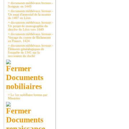
¤
documents médiévaux bretons -
Scrignac en 1445
¤
documents médiévaux bretons -
Un essai d'armorial de la montre
de 1467 en Léon
¤
documents médiévaux bretons -
Un projet de monographie du
diocèse de Léon vers 1640
¤
documents médiévaux bretons -
Voyage du comte de Richemont
en France, 1424.
¤
documents médiévaux bretons -
Éléments généalogiques de
l'enquête de 1341 sur la
succession du duché
Documents
nobiliaires
¤
Le 1er nobiliaire breton par
Missirien
Documents
renaissance