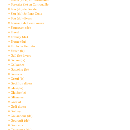
¤
Forestier (le) en Cornouaille
¤
Fou (du) de Bezidel
¤
Fou (du) de Pont-Croix
¤
Fou (du) divers
¤
Foucault de Lesoulouarn
¤
Fouesnant (de)
¤
Fraval
¤
Fresnay (du)
¤
Fresne (du)
¤
Frollo de Kerlivio
¤
Fustec (le)
¤
Gall (le) divers
¤
Gallou (le)
¤
Galloudec
¤
Gascoing (le)
¤
Gauvain
¤
Gentil (le)
¤
Geoffroy divers
¤
Glas (du)
¤
Gluidic (le)
¤
Glémarec
¤
Goarlot
¤
Goff divers
¤
Golouy
¤
Gouandour (de)
¤
Gourcuff (de)
¤
Gourezre
¤
Gourvinec (du)