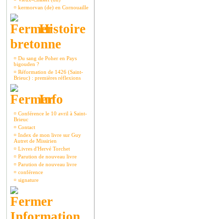
¤
kermorvan (de) en Cornouaille
Histoire
bretonne
¤
Du sang de Poher en Pays
bigouden ?
¤
Réformation de 1426 (Saint-
Brieuc) : premières réflexions
Info
¤
Conférence le 10 avril à Saint-
Brieuc
¤
Contact
¤
Index de mon livre sur Guy
Autret de Missirien
¤
Livres d'Hervé Torchet
¤
Parution de nouveau livre
¤
Parution de nouveau livre
¤
conférence
¤
signature
Information