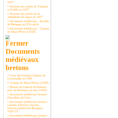
1437
¤
Serment des nobles de Tréguier
et Goëllo en 1437
¤
Serment des nobles de la
châtellenie de Jugon en 1437
¤
documents médiévaux - Anoblis
de Bretagne au XVe siècle
¤
documents médiévaux - Compte
de Jehan Périou (1420).
Documents
médiévaux
bretons
¤
Carte des hommes d'armes de
Cornouaille en 1481
¤
Compte de Jehan Périou (1420).
¤
Montre de l'amiral de Penhoet
pour la libération du duc (1420)
¤
documents médiévaux bretons -
Chevaliers de Léon
¤
documents médiévaux bretons -
Compte d'Aufroy Guynot,
trésorier général de Bretagne,
1429-33
¤
documents médiévaux bretons -