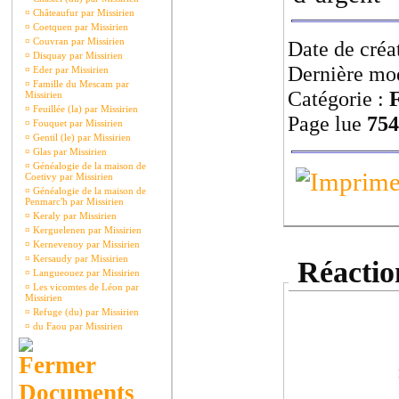
¤
Châteaufur par Missirien
¤
Coetquen par Missirien
¤
Couvran par Missirien
Date de créa
¤
Disquay par Missirien
Dernière mod
¤
Eder par Missirien
¤
Famille du Mescam par
Catégorie :
F
Missirien
¤
Feuillée (la) par Missirien
Page lue
754
¤
Fouquet par Missirien
¤
Gentil (le) par Missirien
¤
Glas par Missirien
¤
Généalogie de la maison de
Coetivy par Missirien
¤
Généalogie de la maison de
Penmarc'h par Missirien
¤
Keraly par Missirien
¤
Kerguelenen par Missirien
¤
Kernevenoy par Missirien
¤
Kersaudy par Missirien
Réaction
¤
Langueouez par Missirien
¤
Les vicomtes de Léon par
Missirien
¤
Refuge (du) par Missirien
¤
du Faou par Missirien
Documents