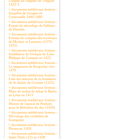
Compte du chapitre de Tréguier
1432-3.
¤
documents médiévaux bretons -
Enquêtes de fouages en
Cornouaille 1440-1480
¤
documents médiévaux bretons -
Extrait du nécrologe de l'abbaye
de Daoulas
¤
documents médiévaux bretons -
Extraits de comptes des receveurs
de Morlaix et Lanmeur (1370-
1431).
¤
documents médiévaux bretons -
Installation de l'évêque de Léon
Philippe de Coetquis en 1422.
¤
documents médiévaux bretons -
La seigneurie de Kergorlay vers
1470
¤
documents médiévaux bretons -
Liste des témoins de la fondation
de St-Aubin du Cormier (1225)
¤
documents médiévaux bretons -
Minu de rachat de Jehan le Barbu
en Léon en 1413
¤
documents médiévaux bretons -
Montre de l'amiral de Penhoet
pour la libération du duc (1420)
¤
documents médiévaux bretons -
Nécrologe des cordeliers de
Guingamp
¤
documents médiévaux bretons -
Plouescat, 1450
¤
documents médiévaux bretons -
Saint-Thélo (22) en 1438