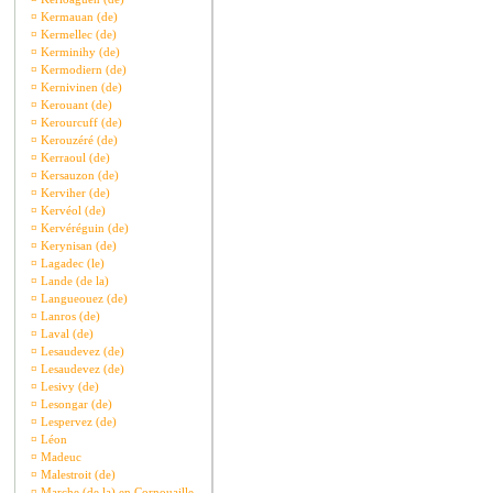
¤
Kermauan (de)
¤
Kermellec (de)
¤
Kerminihy (de)
¤
Kermodiern (de)
¤
Kernivinen (de)
¤
Kerouant (de)
¤
Kerourcuff (de)
¤
Kerouzéré (de)
¤
Kerraoul (de)
¤
Kersauzon (de)
¤
Kerviher (de)
¤
Kervéol (de)
¤
Kervéréguin (de)
¤
Kerynisan (de)
¤
Lagadec (le)
¤
Lande (de la)
¤
Langueouez (de)
¤
Lanros (de)
¤
Laval (de)
¤
Lesaudevez (de)
¤
Lesaudevez (de)
¤
Lesivy (de)
¤
Lesongar (de)
¤
Lespervez (de)
¤
Léon
¤
Madeuc
¤
Malestroit (de)
¤
Marche (de la) en Cornouaille