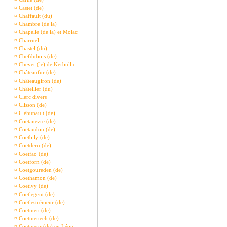
¤
Castet (de)
¤
Chaffault (du)
¤
Chambre (de la)
¤
Chapelle (de la) et Molac
¤
Charruel
¤
Chastel (du)
¤
Chefdubois (de)
¤
Chever (le) de Kerbullic
¤
Châteaufur (de)
¤
Châteaugiron (de)
¤
Châtellier (du)
¤
Clerc divers
¤
Clisson (de)
¤
Cléhunault (de)
¤
Coetanezre (de)
¤
Coetaudon (de)
¤
Coetbily (de)
¤
Coetderu (de)
¤
Coetfao (de)
¤
Coetforn (de)
¤
Coetgoureden (de)
¤
Coethamon (de)
¤
Coetivy (de)
¤
Coetlegent (de)
¤
Coetlestrémeur (de)
¤
Coetmen (de)
¤
Coetmenech (de)
¤
Coetmeur (de) en Léon