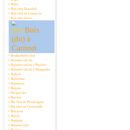
¤
Bohic
¤
Bois (du) Dourduff
¤
Bois (du) de Lesnarvor
¤
Bois (du) divers
Bois
(du) à
Carnoet
¤
Boisberthelot (du)
¤
Boissière (de la)
¤
Boissière (de la) à Pleyben
¤
Boissière (de la) à Plusquellec
¤
Bolloré
¤
Bonenfant
¤
Bonnescat
¤
Boquen
¤
Borgne (le)
¤
Boscher
¤
Bot (du) de Plouferiguin
¤
Bot (du) en Cornouaille
¤
Botcazou
¤
Botcol
¤
Botdelen
¤
Botmeur (de)
¤
Boulaes