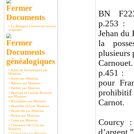
BN F223
Documents
p.253 :
¤
La Bretagne à travers les sources
originales.
Jehan du 
la posse
Documents
plusieurs 
généalogiques
Carnouet.
p.451 : 
¤
Arrel (de Kermarquer) par
Missirien
¤
Autret par Missirien
pour Fra
¤
Bahuno par Missirien
¤
Barbier par Missirien
prohibiti
¤
Bertrand de Launay-Bertrand
par Missirien
Carnot.
¤
Bourgblanc par Missirien
¤
Bouteiller (le) par Missirien
¤
Bouteville par Missirien
¤
Brulon par Missirien
Courcy :
¤
Carné par Missirien
¤
Champion (de Cicé) par
Missirien
d’argent ”
¤
Chastel (du) par Missirien