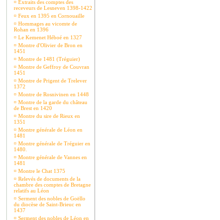
¤
Extraits des comptes des
receveurs de Lesneven 1398-1422
¤
Feux en 1395 en Cornouaille
¤
Hommages au vicomte de
Rohan en 1396
¤
Le Kemenet Héboé en 1327
¤
Montre d'Olivier de Bron en
1451
¤
Montre de 1481 (Tréguier)
¤
Montre de Geffroy de Couvran
1451
¤
Montre de Prigent de Trelever
1372
¤
Montre de Rosnivinen en 1448
¤
Montre de la garde du château
de Brest en 1420
¤
Montre du sire de Rieux en
1351
¤
Montre générale de Léon en
1481
¤
Montre générale de Tréguier en
1480.
¤
Montre générale de Vannes en
1481
¤
Montre le Chat 1375
¤
Relevés de documents de la
chambre des comptes de Bretagne
relatifs au Léon
¤
Serment des nobles de Goëllo
du diocèse de Saint-Brieuc en
1437
¤
Serment des nobles de Léon en