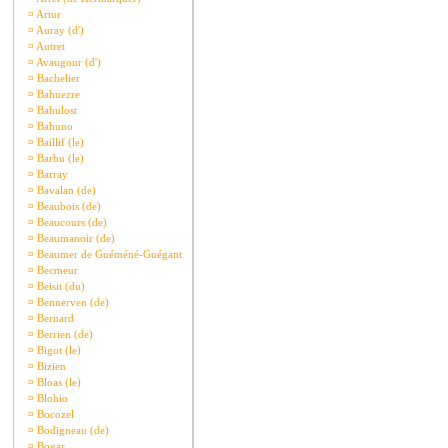
¤
Artur
¤
Auray (d')
¤
Autret
¤
Avaugour (d')
¤
Bachelier
¤
Bahuezre
¤
Bahulost
¤
Bahuno
¤
Baillif (le)
¤
Barbu (le)
¤
Barray
¤
Bavalan (de)
¤
Beaubois (de)
¤
Beaucours (de)
¤
Beaumanoir (de)
¤
Beaumer de Guéméné-Guégant
¤
Becmeur
¤
Beisit (du)
¤
Bennerven (de)
¤
Bernard
¤
Berrien (de)
¤
Bigot (le)
¤
Bizien
¤
Bloas (le)
¤
Blohio
¤
Bocozel
¤
Bodigneau (de)
¤
Bogar