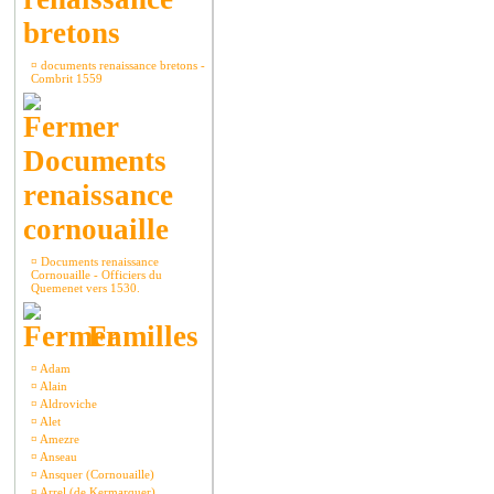
bretons
¤
documents renaissance bretons -
Combrit 1559
Documents
renaissance
cornouaille
¤
Documents renaissance
Cornouaille - Officiers du
Quemenet vers 1530.
Familles
¤
Adam
¤
Alain
¤
Aldroviche
¤
Alet
¤
Amezre
¤
Anseau
¤
Ansquer (Cornouaille)
¤
Arrel (de Kermarquer)