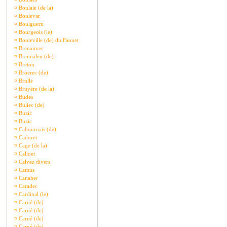
¤
Boulaie (de la)
¤
Boulevar
¤
Boulguern
¤
Bourgeois (le)
¤
Bouteville (de) du Faouet
¤
Brenanvec
¤
Brennalen (de)
¤
Breton
¤
Broerec (de)
¤
Brullé
¤
Bruyère (de la)
¤
Budes
¤
Buliec (de)
¤
Buzic
¤
Buzic
¤
Cabournais (de)
¤
Cadoret
¤
Cage (de la)
¤
Calloet
¤
Calvez divers
¤
Camus
¤
Canaber
¤
Caradec
¤
Cardinal (le)
¤
Carné (de)
¤
Carné (de)
¤
Carné (de)
¤
Carné (de)