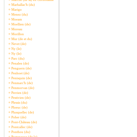
¤
Marhallac'h (du)
¤
Marigo
¤
Menez (du)
¤
Moeam
¤
Moellien (de)
¤
Moreau
¤
Morillon
¤
Mur (de et du)
¤
Nevet (de)
¤
Ny (le)
¤
Ny (le)
¤
Parc (du)
¤
Penalen (de)
¤
Penguern (de)
¤
Penhoet (de)
¤
Penisquin (de)
¤
Penmarc'h (de)
¤
Penmorvan (de)
¤
Perrien (de)
¤
Pestivien (de)
¤
Plessis (du)
¤
Ploeuc (de)
¤
Plusquellec (de)
¤
Poher (de)
¤
Pont-Château (de)
¤
Pontcallec (de)
¤
Ponthou (du)
¤
Porteneuve (de la)