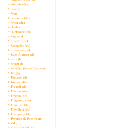
¤
Poulmic (de)
¤
Prévost
¤
Péan
¤
Pérennou (du)
¤
Périer (du)
¤
Quelen
¤
Quélennec (du)
¤
Raguenel
¤
Roscerff (de)
¤
Rosmadec (de)
¤
Rostrenen (de)
¤
Saint-Alouarn (de)
¤
Saux (le)
¤
Scauff (le)
¤
Sénéchal (le) de Coethélant
¤
Tanguy
¤
Toulgoet (de)
¤
Toutenoultre
¤
Trogoff (de)
¤
Tréanna (de)
¤
Trégain (de)
¤
Trégannez (de)
¤
Trémillec (de)
¤
Trévalloet (de)
¤
Tréziguidy (de)
¤
Tyvarlen de Pont-Croix
¤
Val (du)
¤
Vieux-Chastel (du)