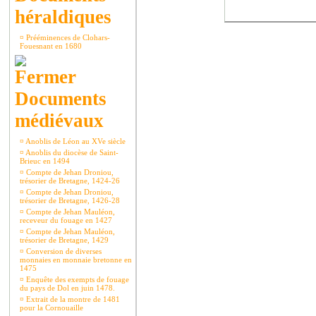
héraldiques
¤
Prééminences de Clohars-
Fouesnant en 1680
Documents
médiévaux
¤
Anoblis de Léon au XVe siècle
¤
Anoblis du diocèse de Saint-
Brieuc en 1494
¤
Compte de Jehan Droniou,
trésorier de Bretagne, 1424-26
¤
Compte de Jehan Droniou,
trésorier de Bretagne, 1426-28
¤
Compte de Jehan Mauléon,
receveur du fouage en 1427
¤
Compte de Jehan Mauléon,
trésorier de Bretagne, 1429
¤
Conversion de diverses
monnaies en monnaie bretonne en
1475
¤
Enquête des exempts de fouage
du pays de Dol en juin 1478.
¤
Extrait de la montre de 1481
pour la Cornouaille