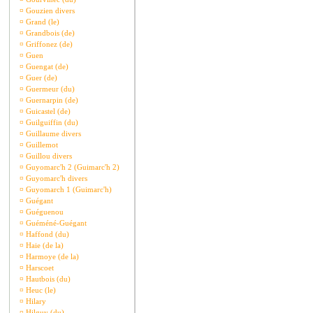
¤
Gouzien divers
¤
Grand (le)
¤
Grandbois (de)
¤
Griffonez (de)
¤
Guen
¤
Guengat (de)
¤
Guer (de)
¤
Guermeur (du)
¤
Guernarpin (de)
¤
Guicastel (de)
¤
Guilguiffin (du)
¤
Guillaume divers
¤
Guillemot
¤
Guillou divers
¤
Guyomarc'h 2 (Guimarc'h 2)
¤
Guyomarc'h divers
¤
Guyomarch 1 (Guimarc'h)
¤
Guégant
¤
Guéguenou
¤
Guéméné-Guégant
¤
Haffond (du)
¤
Haie (de la)
¤
Harmoye (de la)
¤
Harscoet
¤
Hautbois (du)
¤
Heuc (le)
¤
Hilary
¤
Hilguy (du)