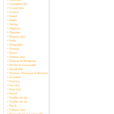
¤
Croespilau (de)
¤
Crozon (de)
¤
Crozval
¤
Daniel
¤
Dantec
¤
Derrien
¤
Digloerec
¤
Digoedec
¤
Disquay (du)
¤
Dollo
¤
Dongoallen
¤
Donnars
¤
Douce
¤
Dresnay (du)
¤
Droniou de Bodigneau
¤
Du (le) en Cornouaille
¤
Duault (de)
¤
Dymoen, Dimanach et Divanach
¤
Ernothon
¤
Euzenou
¤
Fao (du)
¤
Faou (du)
¤
Febvre
¤
Feuillée (de la)
¤
Feuillée (de la)
¤
Floc'h
¤
Follezou (du)
¤
Forest (de la) en Cornouaille