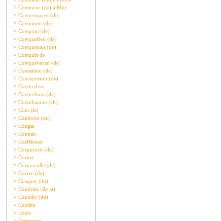
¤
Coetmeur (de) à Mur
¤
Coetnempren (de)
¤
Coetninon (de)
¤
Coetpont (de)
¤
Coetquelfen (de)
¤
Coetquenan (de)
¤
Coetquis de
¤
Coetquévéran (de)
¤
Coetsaliou (de)
¤
Coetsquiriou (de)
¤
Coettredrez
¤
Coettrehiou (de)
¤
Coetuhannec (de)
¤
Coin (le)
¤
Combout (du)
¤
Congar
¤
Connan
¤
Corffineau
¤
Corguezen (de)
¤
Cornec
¤
Cornouaille (de)
¤
Correc (de)
¤
Cosquer (du)
¤
Coudraie (de la)
¤
Couedic (du)
¤
Cozden
¤
Cozic
¤
Crenezant