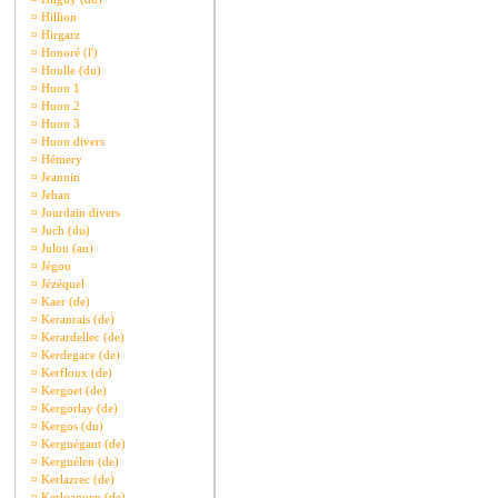
¤
Hillion
¤
Hirgarz
¤
Honoré (l')
¤
Houlle (du)
¤
Huon 1
¤
Huon 2
¤
Huon 3
¤
Huon divers
¤
Hémery
¤
Jeannin
¤
Jehan
¤
Jourdain divers
¤
Juch (du)
¤
Julou (an)
¤
Jégou
¤
Jézéquel
¤
Kaer (de)
¤
Keranrais (de)
¤
Kerardellec (de)
¤
Kerdegace (de)
¤
Kerfloux (de)
¤
Kergoet (de)
¤
Kergorlay (de)
¤
Kergos (du)
¤
Kerguégant (de)
¤
Kerguélen (de)
¤
Kerlazrec (de)
¤
Kerloaguen (de)