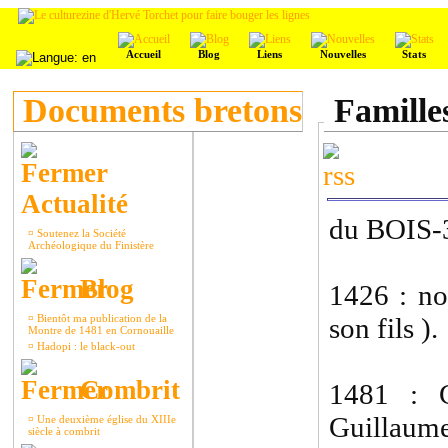
Accueil
Blog
Liens
Nouvelles
Stats
Documents bretons
Famille
Actualité
du BOIS-
¤
Soutenez la Société
Archéologique du Finistère
Blog
1426 : no
¤
Bientôt ma publication de la
son fils ).
Montre de 1481 en Cornouaille
¤
Hadopi : le black-out
Combrit
1481 : C
Guillaume
¤
Une deuxième église du XIIIe
siècle à combrit