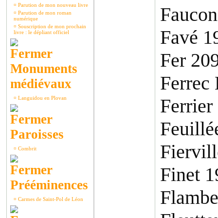
¤
Parution de mon nouveau livre
Faucon
¤
Parution de mon roman
numérique
¤
Souscription de mon prochain
Favé 1
livre : le dépliant officiel
Fer 20
Monuments
Ferrec
médiévaux
¤
Languidou en Plovan
Ferrier
Feuillé
Paroisses
Fiervil
¤
Combrit
Finet 1
Prééminences
Flambe
¤
Carmes de Saint-Pol de Léon