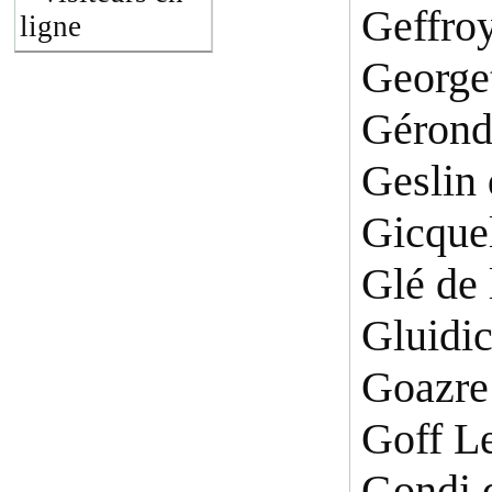
Geffro
ligne
George
Gérond
Geslin
Gicque
Glé de 
Gluidi
Goazre
Goff L
Gondi 