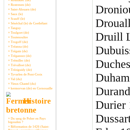
¤
Rosmadec (de)
¤
Rostrenen (de)
Dronio
¤
Saint-Alouarn (de)
¤
Saux (le)
Droual
¤
Scauff (le)
¤
Sénéchal (le) de Coethélant
¤
Tanguy
Druill 
¤
Toulgoet (de)
¤
Toutenoultre
¤
Trogoff (de)
Dubuis
¤
Tréanna (de)
¤
Trégain (de)
¤
Trégannez (de)
Duches
¤
Trémillec (de)
¤
Trévalloet (de)
¤
Tréziguidy (de)
Duhame
¤
Tyvarlen de Pont-Croix
¤
Val (du)
¤
Vieux-Chastel (du)
Durand
¤
kermorvan (de) en Cornouaille
Histoire
Durier
bretonne
Dussar
¤
Du sang de Poher en Pays
bigouden ?
¤
Réformation de 1426 (Saint-