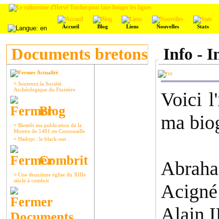
Accueil
Blog
Liens
Nouvelles
Stats
Documents bretons
Info - 
Actualité
¤
Soutenez la Société
Archéologique du Finistère
Voici l
Blog
ma biog
¤
Bientôt ma publication de la
Montre de 1481 en Cornouaille
¤
Hadopi : le black-out
Combrit
Abraha
¤
Une deuxième église du XIIIe
siècle à combrit
Acigné
Alain I
Documents