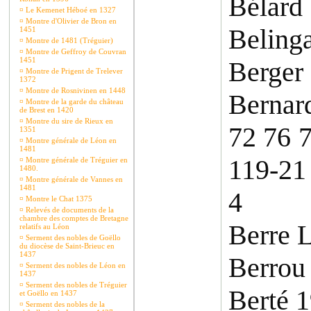
Bélard
¤
Le Kemenet Héboé en 1327
¤
Montre d'Olivier de Bron en
Beling
1451
¤
Montre de 1481 (Tréguier)
¤
Montre de Geffroy de Couvran
1451
Berger 
¤
Montre de Prigent de Trelever
1372
¤
Montre de Rosnivinen en 1448
Bernar
¤
Montre de la garde du château
de Brest en 1420
¤
Montre du sire de Rieux en
72 76 
1351
¤
Montre générale de Léon en
1481
119-21
¤
Montre générale de Tréguier en
1480.
¤
Montre générale de Vannes en
1481
4
¤
Montre le Chat 1375
¤
Relevés de documents de la
chambre des comptes de Bretagne
Berre 
relatifs au Léon
¤
Serment des nobles de Goëllo
du diocèse de Saint-Brieuc en
1437
Berrou
¤
Serment des nobles de Léon en
1437
¤
Serment des nobles de Tréguier
Berté 
et Goëllo en 1437
¤
Serment des nobles de la