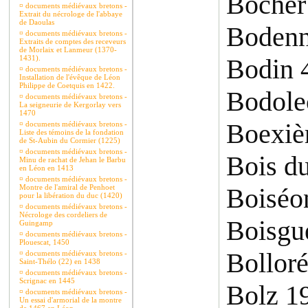
Bocher
¤
documents médiévaux bretons -
Extrait du nécrologe de l'abbaye
de Daoulas
Bodenn
¤
documents médiévaux bretons -
Extraits de comptes des receveurs
de Morlaix et Lanmeur (1370-
1431).
Bodin 
¤
documents médiévaux bretons -
Installation de l'évêque de Léon
Philippe de Coetquis en 1422.
Bodole
¤
documents médiévaux bretons -
La seigneurie de Kergorlay vers
1470
Boexièr
¤
documents médiévaux bretons -
Liste des témoins de la fondation
de St-Aubin du Cormier (1225)
¤
documents médiévaux bretons -
Bois d
Minu de rachat de Jehan le Barbu
en Léon en 1413
¤
documents médiévaux bretons -
Montre de l'amiral de Penhoet
Boiséo
pour la libération du duc (1420)
¤
documents médiévaux bretons -
Nécrologe des cordeliers de
Boisgu
Guingamp
¤
documents médiévaux bretons -
Plouescat, 1450
Bollor
¤
documents médiévaux bretons -
Saint-Thélo (22) en 1438
¤
documents médiévaux bretons -
Scrignac en 1445
Bolz 1
¤
documents médiévaux bretons -
Un essai d'armorial de la montre