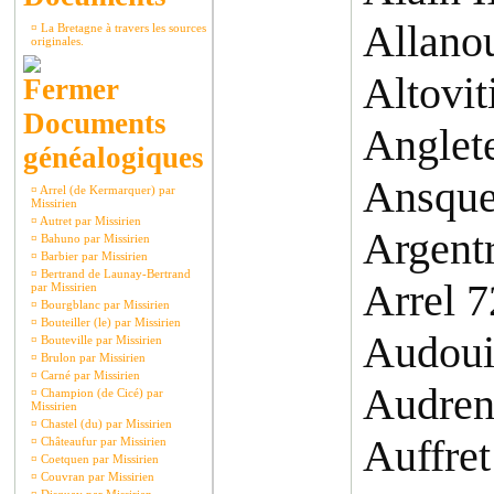
Allano
¤
La Bretagne à travers les sources
originales.
Altovit
Documents
Anglete
généalogiques
Ansque
¤
Arrel (de Kermarquer) par
Missirien
¤
Autret par Missirien
Argentr
¤
Bahuno par Missirien
¤
Barbier par Missirien
¤
Bertrand de Launay-Bertrand
Arrel 
par Missirien
¤
Bourgblanc par Missirien
¤
Bouteiller (le) par Missirien
Audoui
¤
Bouteville par Missirien
¤
Brulon par Missirien
¤
Carné par Missirien
Audren
¤
Champion (de Cicé) par
Missirien
¤
Chastel (du) par Missirien
Auffret
¤
Châteaufur par Missirien
¤
Coetquen par Missirien
¤
Couvran par Missirien