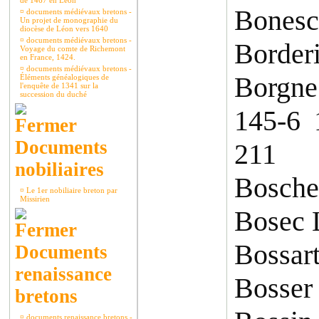
de 1467 en Léon
Bonesc
¤
documents médiévaux bretons -
Un projet de monographie du
diocèse de Léon vers 1640
¤
documents médiévaux bretons -
Borderi
Voyage du comte de Richemont
en France, 1424.
¤
documents médiévaux bretons -
Borgne
Éléments généalogiques de
l'enquête de 1341 sur la
succession du duché
145-6 
Documents
211
nobiliaires
Bosche
¤
Le 1er nobiliaire breton par
Missirien
Bosec 
Bossar
Documents
renaissance
Bosser
bretons
¤
documents renaissance bretons -