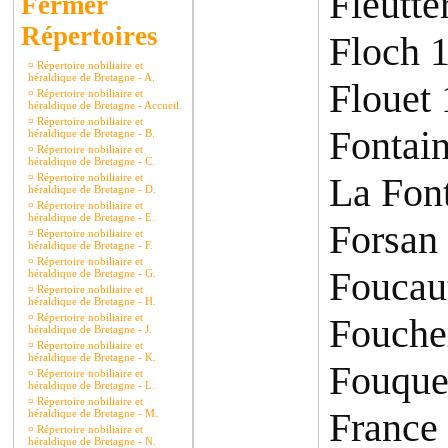
Fleutte
Répertoires
Floch 
¤
Répertoire nobiliaire et
héraldique de Bretagne - A.
Flouet
¤
Répertoire nobiliaire et
héraldique de Bretagne - Accueil.
¤
Répertoire nobiliaire et
Fontai
héraldique de Bretagne - B.
¤
Répertoire nobiliaire et
héraldique de Bretagne - C.
La Font
¤
Répertoire nobiliaire et
héraldique de Bretagne - D.
¤
Répertoire nobiliaire et
héraldique de Bretagne - E.
Forsan
¤
Répertoire nobiliaire et
héraldique de Bretagne - F.
¤
Répertoire nobiliaire et
Foucau
héraldique de Bretagne - G.
¤
Répertoire nobiliaire et
héraldique de Bretagne - H.
¤
Répertoire nobiliaire et
Fouche
héraldique de Bretagne - J.
¤
Répertoire nobiliaire et
héraldique de Bretagne - K.
Fouque
¤
Répertoire nobiliaire et
héraldique de Bretagne - L.
¤
Répertoire nobiliaire et
France
héraldique de Bretagne - M.
¤
Répertoire nobiliaire et
héraldique de Bretagne - N.