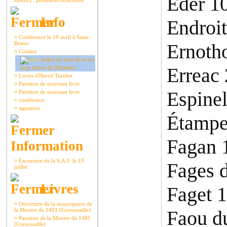
Eder 1
Brieuc) : premières réflexions
Info
Endroi
¤
Conférence le 10 avril à Saint-
Brieuc
Ernoth
¤
Contact
Index de mon livre sur
Erreac
Guy Autret de Missirien
¤
Livres d'Hervé Torchet
¤
Parution de nouveau livre
Espinel
¤
Parution de nouveau livre
¤
conférence
¤
signature
Étampe
Fagan 
Information
¤
Excursion de la S.A.F. le 19
Fages 
juillet
Livres
Faget 
¤
Ouverture de la souscription de
la Montre de 1481 (Cornouaille)
Faou d
¤
Parution de la Montre de 1481
(Cornouaille)