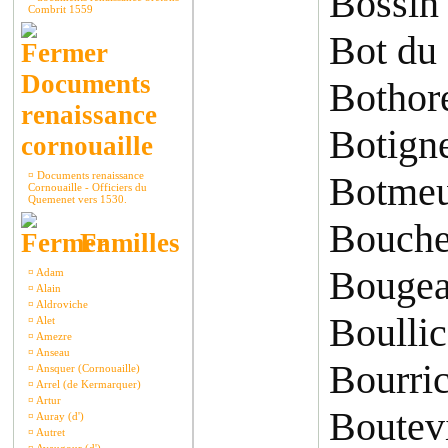
Bossin
Combrit 1559
Bot du
Documents
Bothor
renaissance
Botign
cornouaille
¤
Documents renaissance
Botmeu
Cornouaille - Officiers du
Quemenet vers 1530.
Bouche
Familles
Bougea
¤
Adam
¤
Alain
¤
Aldroviche
Boulli
¤
Alet
¤
Amezre
¤
Anseau
Bourri
¤
Ansquer (Cornouaille)
¤
Arrel (de Kermarquer)
¤
Artur
Boutevi
¤
Auray (d')
¤
Autret