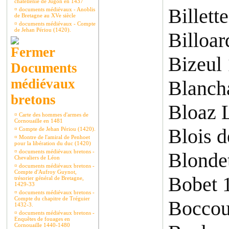
châtellenie de Jugon en 1437
Billett
¤
documents médiévaux - Anoblis
de Bretagne au XVe siècle
¤
documents médiévaux - Compte
de Jehan Périou (1420).
Billoar
Bizeul
Documents
médiévaux
Blanch
bretons
Bloaz 
¤
Carte des hommes d'armes de
Cornouaille en 1481
Blois d
¤
Compte de Jehan Périou (1420).
¤
Montre de l'amiral de Penhoet
pour la libération du duc (1420)
¤
documents médiévaux bretons -
Blonde
Chevaliers de Léon
¤
documents médiévaux bretons -
Compte d'Aufroy Guynot,
Bobet 
trésorier général de Bretagne,
1429-33
¤
documents médiévaux bretons -
Compte du chapitre de Tréguier
Boccou
1432-3.
¤
documents médiévaux bretons -
Enquêtes de fouages en
Cornouaille 1440-1480