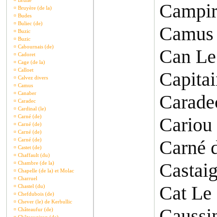
¤
Brullé
Campir
¤
Bruyère (de la)
¤
Budes
¤
Buliec (de)
Camus 
¤
Buzic
¤
Buzic
¤
Cabournais (de)
Can Le
¤
Cadoret
¤
Cage (de la)
¤
Calloet
Capita
¤
Calvez divers
¤
Camus
¤
Canaber
Carade
¤
Caradec
¤
Cardinal (le)
¤
Carné (de)
Cariou
¤
Carné (de)
¤
Carné (de)
¤
Carné (de)
Carné 
¤
Castet (de)
¤
Chaffault (du)
Castai
¤
Chambre (de la)
¤
Chapelle (de la) et Molac
¤
Charruel
Cat Le
¤
Chastel (du)
¤
Chefdubois (de)
¤
Chever (le) de Kerbullic
Caussi
¤
Châteaufur (de)