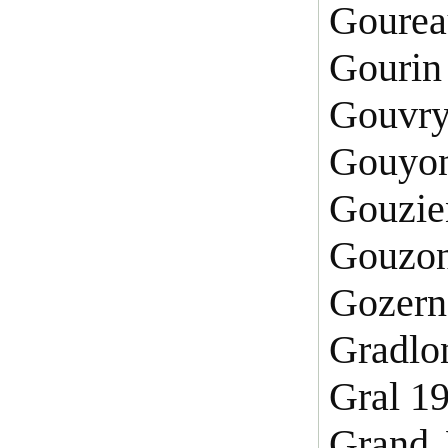
Gourea
Gourin
Gouvry
Gouyon
Gouzie
Gouzon
Gozern
Gradlon
Gral 1
Grand 