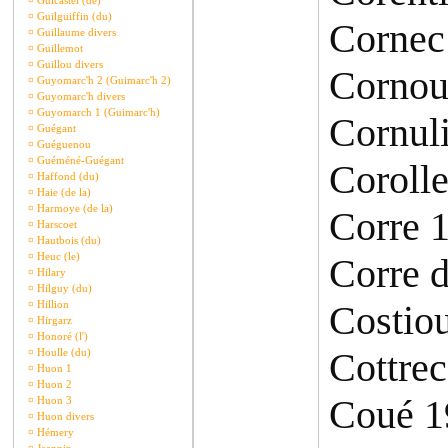
¤
Guicastel (de)
¤
Guilguiffin (du)
Cornec
¤
Guillaume divers
¤
Guillemot
¤
Guillou divers
Cornou
¤
Guyomarc'h 2 (Guimarc'h 2)
¤
Guyomarc'h divers
¤
Guyomarch 1 (Guimarc'h)
Cornuli
¤
Guégant
¤
Guéguenou
¤
Guéméné-Guégant
Corolle
¤
Haffond (du)
¤
Haie (de la)
¤
Harmoye (de la)
Corre 
¤
Harscoet
¤
Hautbois (du)
¤
Heuc (le)
Corre 
¤
Hilary
¤
Hilguy (du)
¤
Hillion
Costio
¤
Hirgarz
¤
Honoré (l')
Cottre
¤
Houlle (du)
¤
Huon 1
¤
Huon 2
Coué 1
¤
Huon 3
¤
Huon divers
¤
Hémery