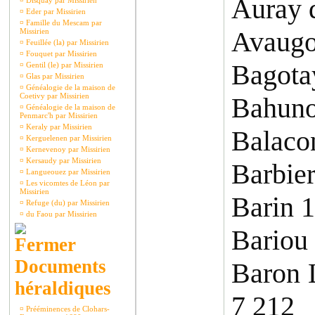
Auray 
¤
Disquay par Missirien
¤
Eder par Missirien
¤
Famille du Mescam par
Avaugo
Missirien
¤
Feuillée (la) par Missirien
¤
Fouquet par Missirien
Bagota
¤
Gentil (le) par Missirien
¤
Glas par Missirien
¤
Généalogie de la maison de
Coetivy par Missirien
Bahuno
¤
Généalogie de la maison de
Penmarc'h par Missirien
¤
Keraly par Missirien
Balaco
¤
Kerguelenen par Missirien
¤
Kernevenoy par Missirien
¤
Kersaudy par Missirien
Barbie
¤
Langueouez par Missirien
¤
Les vicomtes de Léon par
Missirien
Barin 
¤
Refuge (du) par Missirien
¤
du Faou par Missirien
Bariou
Documents
Baron 
héraldiques
7 212
¤
Prééminences de Clohars-