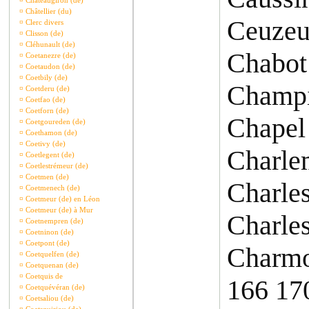
¤
Châteaugiron (de)
¤
Châtellier (du)
Ceuzeu
¤
Clerc divers
¤
Clisson (de)
¤
Cléhunault (de)
Chabot
¤
Coetanezre (de)
¤
Coetaudon (de)
¤
Coetbily (de)
Champi
¤
Coetderu (de)
¤
Coetfao (de)
¤
Coetforn (de)
Chapel
¤
Coetgoureden (de)
¤
Coethamon (de)
¤
Coetivy (de)
Charle
¤
Coetlegent (de)
¤
Coetlestrémeur (de)
¤
Coetmen (de)
Charles
¤
Coetmenech (de)
¤
Coetmeur (de) en Léon
¤
Coetmeur (de) à Mur
Charles
¤
Coetnempren (de)
¤
Coetninon (de)
¤
Coetpont (de)
Charmo
¤
Coetquelfen (de)
¤
Coetquenan (de)
¤
Coetquis de
166 17
¤
Coetquévéran (de)
¤
Coetsaliou (de)