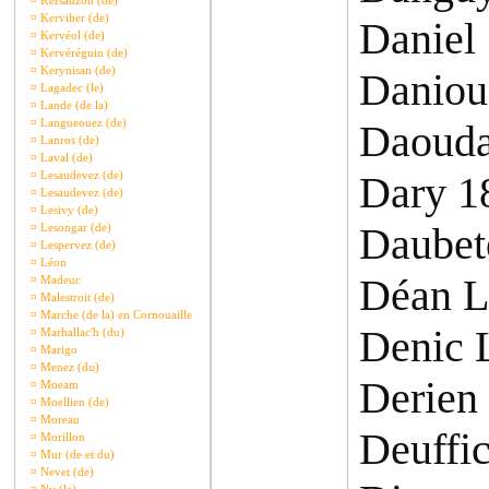
¤
Kersauzon (de)
¤
Kerviher (de)
Daniel
¤
Kervéol (de)
¤
Kervéréguin (de)
¤
Kerynisan (de)
Daniou
¤
Lagadec (le)
¤
Lande (de la)
¤
Langueouez (de)
Daouda
¤
Lanros (de)
¤
Laval (de)
¤
Lesaudevez (de)
Dary 1
¤
Lesaudevez (de)
¤
Lesivy (de)
Daubet
¤
Lesongar (de)
¤
Lespervez (de)
¤
Léon
Déan L
¤
Madeuc
¤
Malestroit (de)
¤
Marche (de la) en Cornouaille
Denic 
¤
Marhallac'h (du)
¤
Marigo
¤
Menez (du)
Derien
¤
Moeam
¤
Moellien (de)
¤
Moreau
Deuffi
¤
Morillon
¤
Mur (de et du)
¤
Nevet (de)