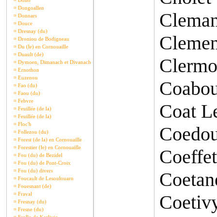
¤
Dollo
¤
Dongoallen
Cleman
¤
Donnars
¤
Douce
¤
Dresnay (du)
Clemen
¤
Droniou de Bodigneau
¤
Du (le) en Cornouaille
¤
Duault (de)
Clermo
¤
Dymoen, Dimanach et Divanach
¤
Ernothon
¤
Euzenou
Coabou
¤
Fao (du)
¤
Faou (du)
¤
Febvre
Coat L
¤
Feuillée (de la)
¤
Feuillée (de la)
¤
Floc'h
Coedou
¤
Follezou (du)
¤
Forest (de la) en Cornouaille
¤
Forestier (le) en Cornouaille
Coeffe
¤
Fou (du) de Bezidel
¤
Fou (du) de Pont-Croix
¤
Fou (du) divers
Coetan
¤
Foucault de Lesoulouarn
¤
Fouesnant (de)
¤
Fraval
Coetiv
¤
Fresnay (du)
¤
Fresne (du)