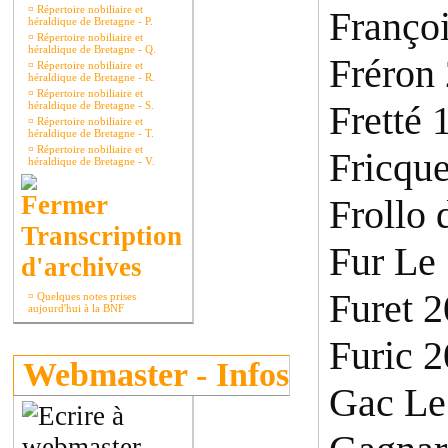
¤
Répertoire nobiliaire et
Françoi
héraldique de Bretagne - P.
¤
Répertoire nobiliaire et
héraldique de Bretagne - Q.
Fréron
¤
Répertoire nobiliaire et
héraldique de Bretagne - R.
¤
Répertoire nobiliaire et
Fretté 
héraldique de Bretagne - S.
¤
Répertoire nobiliaire et
héraldique de Bretagne - T.
¤
Répertoire nobiliaire et
Fricque
héraldique de Bretagne - V.
Frollo 
Transcription
Fur Le
d'archives
Furet 
¤
Quelques notes prises
aujourd'hui à la BNF
Furic 
Webmaster - Infos
Gac Le