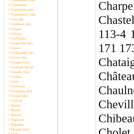
¤
Coetsquiriou (de)
Charpe
¤
Coettredrez
¤
Coettrehiou (de)
¤
Coetuhannec (de)
Chaste
¤
Coin (le)
¤
Combout (du)
¤
Congar
113-4 
¤
Connan
¤
Corffineau
¤
Corguezen (de)
171 17
¤
Cornec
¤
Cornouaille (de)
Chataig
¤
Correc (de)
¤
Cosquer (du)
¤
Coudraie (de la)
Château
¤
Couedic (du)
¤
Cozden
¤
Cozic
Chauln
¤
Crenezant
¤
Croespilau (de)
¤
Crozon (de)
Chevil
¤
Crozval
¤
Daniel
¤
Dantec
Chibea
¤
Derrien
¤
Digloerec
¤
Digoedec
Cholet
¤
Disquay (du)