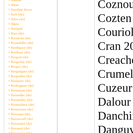
Coznou
¤
Jeannin
¤
Jehan
¤
Jourdain divers
Cozten
¤
Juch (du)
¤
Julou (an)
¤
Jégou
Courio
¤
Jézéquel
¤
Kaer (de)
¤
Keranrais (de)
Cran 2
¤
Kerardellec (de)
¤
Kerdegace (de)
¤
Kerfloux (de)
Creach
¤
Kergoet (de)
¤
Kergorlay (de)
¤
Kergos (du)
Crumel
¤
Kerguégant (de)
¤
Kerguélen (de)
¤
Kerlazrec (de)
Cuzeur
¤
Kerloaguen (de)
¤
Kermauan (de)
¤
Kermellec (de)
Dalour
¤
Kerminihy (de)
¤
Kermodiern (de)
¤
Kernivinen (de)
Danchi
¤
Kerouant (de)
¤
Kerourcuff (de)
¤
Kerouzéré (de)
Danguy
¤
Kerraoul (de)