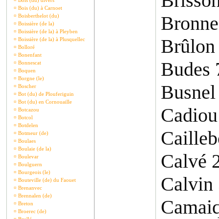
Brisso
¤
Bois (du) divers
¤
Bois (du) à Carnoet
Bronne
¤
Boisberthelot (du)
¤
Boissière (de la)
¤
Boissière (de la) à Pleyben
Brûlon
¤
Boissière (de la) à Plusquellec
¤
Bolloré
¤
Bonenfant
Budes 
¤
Bonnescat
¤
Boquen
¤
Borgne (le)
Busnel
¤
Boscher
¤
Bot (du) de Plouferiguin
¤
Bot (du) en Cornouaille
Cadiou
¤
Botcazou
¤
Botcol
¤
Botdelen
Cailleb
¤
Botmeur (de)
¤
Boulaes
¤
Boulaie (de la)
Calvé 
¤
Boulevar
¤
Boulguern
¤
Bourgeois (le)
Calvin
¤
Bouteville (de) du Faouet
¤
Brenanvec
¤
Brennalen (de)
Camaiq
¤
Breton
¤
Broerec (de)