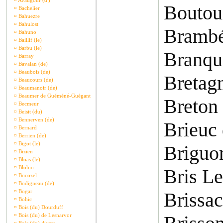
¤
Avaugour (d')
Boutoui
¤
Bachelier
¤
Bahuezre
¤
Bahulost
Brambé
¤
Bahuno
¤
Baillif (le)
¤
Barbu (le)
Branqu
¤
Barray
¤
Bavalan (de)
¤
Beaubois (de)
Bretag
¤
Beaucours (de)
¤
Beaumanoir (de)
¤
Beaumer de Guéméné-Guégant
Breton
¤
Becmeur
¤
Beisit (du)
¤
Bennerven (de)
Brieuc
¤
Bernard
¤
Berrien (de)
¤
Bigot (le)
Briguo
¤
Bizien
¤
Bloas (le)
¤
Blohio
Bris L
¤
Bocozel
¤
Bodigneau (de)
¤
Bogar
Brissac
¤
Bohic
¤
Bois (du) Dourduff
¤
Bois (du) de Lesnarvor