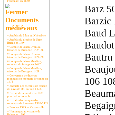
Fouesnant en 1680
Barz 5
Barzic
Documents
médiévaux
Baud L
¤
Anoblis de Léon au XVe siècle
¤
Anoblis du diocèse de Saint-
Baudot
Brieuc en 1494
¤
Compte de Jehan Droniou,
trésorier de Bretagne, 1424-26
Bautru
¤
Compte de Jehan Droniou,
trésorier de Bretagne, 1426-28
¤
Compte de Jehan Mauléon,
receveur du fouage en 1427
Beaujo
¤
Compte de Jehan Mauléon,
trésorier de Bretagne, 1429
¤
Conversion de diverses
106 10
monnaies en monnaie bretonne en
1475
¤
Enquête des exempts de fouage
du pays de Dol en juin 1478.
Beauma
¤
Extrait de la montre de 1481
pour la Cornouaille
¤
Extraits des comptes des
Begaig
receveurs de Lesneven 1398-1422
¤
Feux en 1395 en Cornouaille
¤
Hommages au vicomte de
Rohan en 1396