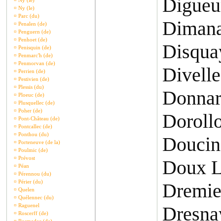
Digueu
¤
Ny (le)
¤
Ny (le)
¤
Parc (du)
Dimana
¤
Penalen (de)
¤
Penguern (de)
¤
Penhoet (de)
Disqua
¤
Penisquin (de)
¤
Penmarc'h (de)
¤
Penmorvan (de)
Divell
¤
Perrien (de)
¤
Pestivien (de)
¤
Plessis (du)
Donnar
¤
Ploeuc (de)
¤
Plusquellec (de)
¤
Poher (de)
Dorollo
¤
Pont-Château (de)
¤
Pontcallec (de)
¤
Ponthou (du)
Doucin
¤
Porteneuve (de la)
¤
Poulmic (de)
¤
Prévost
Doux L
¤
Péan
¤
Pérennou (du)
¤
Périer (du)
Dremie
¤
Quelen
¤
Quélennec (du)
¤
Raguenel
Dresna
¤
Roscerff (de)