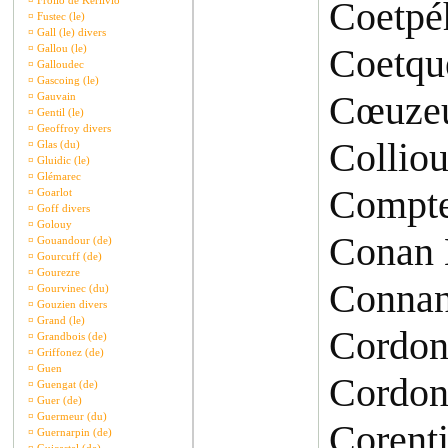
¤
Frollo de Kerlivio
Coetpé
¤
Fustec (le)
¤
Gall (le) divers
Coetqu
¤
Gallou (le)
¤
Galloudec
¤
Gascoing (le)
Cœuzeu
¤
Gauvain
¤
Gentil (le)
¤
Geoffroy divers
Collio
¤
Glas (du)
¤
Gluidic (le)
¤
Glémarec
Compte
¤
Goarlot
¤
Goff divers
¤
Golouy
Conan 
¤
Gouandour (de)
¤
Gourcuff (de)
¤
Gourezre
Connan
¤
Gourvinec (du)
¤
Gouzien divers
¤
Grand (le)
Cordon
¤
Grandbois (de)
¤
Griffonez (de)
¤
Guen
Cordon
¤
Guengat (de)
¤
Guer (de)
¤
Guermeur (du)
Corenti
¤
Guernarpin (de)