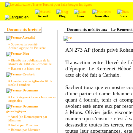
Accueil
Blog
Liens
Nouvelles
Stats
Documents bretons
Documents médiévaux - Le Kemenet
Actualité
¤
Soutenez la Société
Archéologique du Finistère
AN 273 AP (fonds privé Rohan-
Blog
¤
Bientôt ma publication de la
Transaction entre Hervé de Léo
Montre de 1481 en Cornouaille
d’époque. Le Kemenet Héboé es
¤
Hadopi : le black-out
acte ait été fait à Carhaix.
Combrit
¤
Une deuxième église du XIIIe
siècle à combrit
Sachent touz que en nostre co
Documents
d’une partie et dame Jehanne d
¤
La Bretagne à travers les sources
quant à fournir, tenir et acom
originales.
avoient esté entre eux par reso
Documents
généalogiques
à Mons. Olivier jadis visconte
¤
Arrel (de Kermarquer) par
maniere qui s’ensuit : c’est à 
Missirien
dessusdite toutes les terres, 
¤
Autret par Missirien
¤
Bahuno par Missirien
toutes leur appertenances, esta