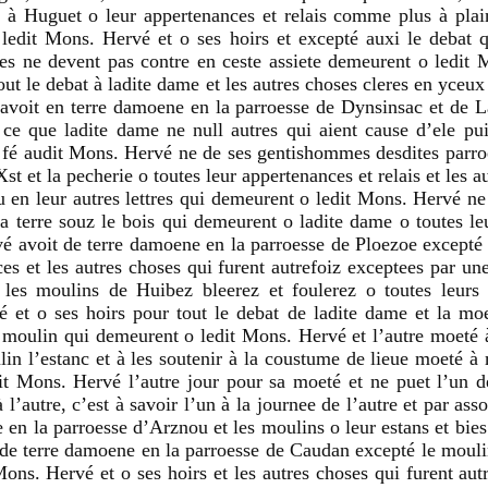
s à Huguet o leur appertenances et relais comme plus à plai
o ledit Mons. Hervé et o ses hoirs et excepté auxi le debat
res ne devent pas contre en ceste assiete demeurent o ledit M
tout le debat à ladite dame et les autres choses cleres en yceu
l avoit en terre damoene en la parroesse de Dynsinsac et de 
 ce que ladite dame ne null autres qui aient cause d’ele pu
 fé audit Mons. Hervé ne de ses gentishommes desdites parroes
Xst et la pecherie o toutes leur appertenances et relais et les a
 en leur autres lettres qui demeurent o ledit Mons. Hervé ne 
a terre souz le bois qui demeurent o ladite dame o toutes leu
 avoit de terre damoene en la parroesse de Ploezoe excepté 
ces et les autres choses qui furent autrefoiz exceptees par un
les moulins de Huibez bleerez et foulerez o toutes leurs 
 et o ses hoirs pour tout le debat de ladite dame et la m
t moulin qui demeurent o ledit Mons. Hervé et l’autre moeté 
lin l’estanc et à les soutenir à la coustume de lieue moeté à
it Mons. Hervé l’autre jour pour sa moeté et ne puet l’un d
à l’autre, c’est à savoir l’un à la journee de l’autre et par as
 en la parroesse d’Arznou et les moulins o leur estans et bies 
it de terre damoene en la parroesse de Caudan excepté le moul
ons. Hervé et o ses hoirs et les autres choses qui furent aut