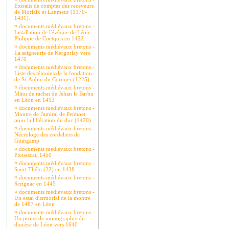
Extraits de comptes des receveurs
de Morlaix et Lanmeur (1370-
1431).
¤
documents médiévaux bretons -
Installation de l'évêque de Léon
Philippe de Coetquis en 1422.
¤
documents médiévaux bretons -
La seigneurie de Kergorlay vers
1470
¤
documents médiévaux bretons -
Liste des témoins de la fondation
de St-Aubin du Cormier (1225)
¤
documents médiévaux bretons -
Minu de rachat de Jehan le Barbu
en Léon en 1413
¤
documents médiévaux bretons -
Montre de l'amiral de Penhoet
pour la libération du duc (1420)
¤
documents médiévaux bretons -
Nécrologe des cordeliers de
Guingamp
¤
documents médiévaux bretons -
Plouescat, 1450
¤
documents médiévaux bretons -
Saint-Thélo (22) en 1438
¤
documents médiévaux bretons -
Scrignac en 1445
¤
documents médiévaux bretons -
Un essai d'armorial de la montre
de 1467 en Léon
¤
documents médiévaux bretons -
Un projet de monographie du
diocèse de Léon vers 1640