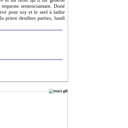
s et du droit qu’il dit general
r requeste sentenciamant. Doné
vé pour soy et le seel à ladite
 priere desdites parties, lundi