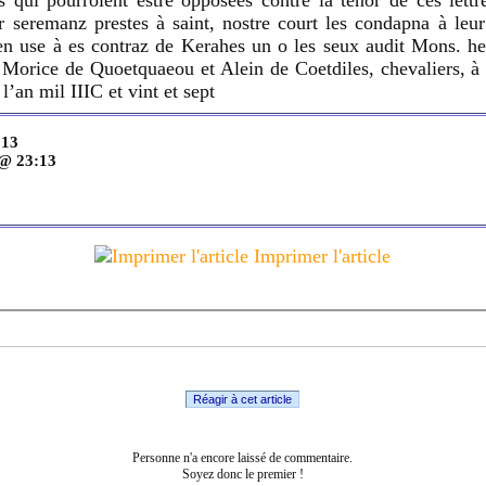
s qui pourroient estre opposees contre la tenor de ces lettre
r seremanz prestes à saint, nostre court les condapna à leu
en use à es contraz de Kerahes un o les seux audit Mons. her
Morice de Quoetquaeou et Alein de Coetdiles, chevaliers, à la
l’an mil IIIC et vint et sept
:13
 @ 23:13
Imprimer l'article
Réagir à cet article
Personne n'a encore laissé de commentaire.
Soyez donc le premier !