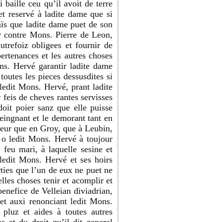
baille ceu qu’il avoit de terre
et reservé à ladite dame que si
aïs que ladite dame puet de son
r contre Mons. Pierre de Leon,
autrefoiz obligees et fournir de
rtenances et les autres choses
ons. Hervé garantir ladite dame
 toutes les pieces dessusdites si
ledit Mons. Hervé, prant ladite
feis de cheves rantes servisses
oit poier sanz que elle puisse
eingnant et le demorant tant en
emeur que en Groy, que à Leubin,
 o ledit Mons. Hervé à toujour
feu mari, à laquelle sesine et
ledit Mons. Hervé et ses hoirs
arties que l’un de eux ne puet ne
lles choses tenir et acomplir et
benefice de Velleian diviadrian,
 et auxi renonciant ledit Mons.
 pluz et aides à toutes autres