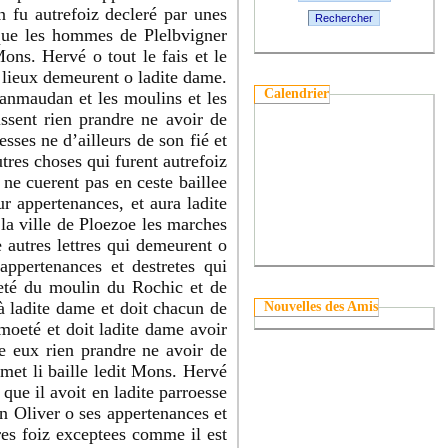
n fu autrefoiz decleré par unes
Rechercher
 que les hommes de Plelbvigner
ons. Hervé o tout le fais et le
x lieux demeurent o ladite dame.
Calendrier
Lanmaudan et les moulins et les
issent rien prandre ne avoir de
ses ne d’ailleurs de son fié et
utres choses qui furent autrefoiz
ne cuerent pas en ceste baillee
r appertenances, et aura ladite
la ville de Ploezoe les marches
e autres lettres qui demeurent o
appertenances et destretes qui
oeté du moulin du Rochic et de
à ladite dame et doit chacun de
Nouvelles des Amis
 moeté et doit ladite dame avoir
e eux rien prandre ne avoir de
somet li baille ledit Mons. Hervé
que il avoit en ladite parroesse
in Oliver o ses appertenances et
res foiz exceptees comme il est