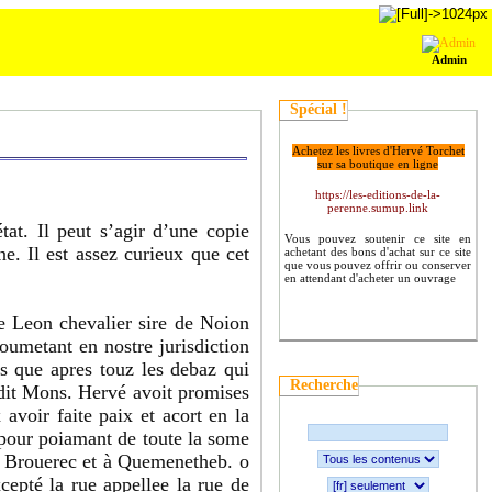
Admin
Spécial !
Achetez les livres d'Hervé Torchet
sur sa boutique en ligne
https://les-editions-de-la-
perenne.sumup.link
tat. Il peut s’agir d’une copie
Vous pouvez soutenir ce site en
. Il est assez curieux que cet
achetant des bons d'achat sur ce site
que vous pouvez offrir ou conserver
en attendant d'acheter un ouvrage
e Leon chevalier sire de Noion
oumetant en nostre jurisdiction
ns que apres touz les debaz qui
Recherche
ledit Mons. Hervé avoit promises
voir faite paix et acort en la
e pour poiamant de toute la some
n Brouerec et à Quemenetheb. o
xcepté la rue appellee la rue de