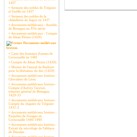
1437
¤
Serment des nobles de Tréguier
et Goëllo en 1437
¤
Serment des nobles de la
châtellenie de Jugon en 1437
¤
documents médiévaux - Anoblis
de Bretagne au XVe siècle
¤
documents médiévaux - Compte
de Jehan Périou (1420).
Documents médiévaux
bretons
¤
Carte des hommes d'armes de
Cornouaille en 1481
¤
Compte de Jehan Périou (1420).
¤
Montre de l'amiral de Penhoet
pour la libération du duc (1420)
¤
documents médiévaux bretons -
Chevaliers de Léon
¤
documents médiévaux bretons -
Compte d'Aufroy Guynot,
trésorier général de Bretagne,
1429-33
¤
documents médiévaux bretons -
Compte du chapitre de Tréguier
1432-3.
¤
documents médiévaux bretons -
Enquêtes de fouages en
Cornouaille 1440-1480
¤
documents médiévaux bretons -
Extrait du nécrologe de l'abbaye
de Daoulas
¤
documents médiévaux bretons -