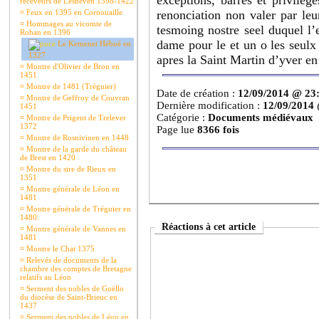
exceptions, barres et privilege
receveurs de Lesneven 1398-1422
¤
Feux en 1395 en Cornouaille
renonciation non valer par leu
¤
Hommages au vicomte de
tesmoing nostre seel duquel l’
Rohan en 1396
dame pour le et un o les seulx 
Le Kemenet Héboé en
1327
apres la Saint Martin d’yver en 
¤
Montre d'Olivier de Bron en
1451
¤
Montre de 1481 (Tréguier)
Date de création :
12/09/2014 @ 23
¤
Montre de Geffroy de Couvran
Dernière modification :
12/09/2014
1451
Catégorie :
Documents médiévaux
¤
Montre de Prigent de Trelever
1372
Page lue
8366 fois
¤
Montre de Rosnivinen en 1448
¤
Montre de la garde du château
de Brest en 1420
¤
Montre du sire de Rieux en
1351
¤
Montre générale de Léon en
1481
¤
Montre générale de Tréguier en
1480.
Réactions à cet article
¤
Montre générale de Vannes en
1481
¤
Montre le Chat 1375
¤
Relevés de documents de la
chambre des comptes de Bretagne
relatifs au Léon
¤
Serment des nobles de Goëllo
du diocèse de Saint-Brieuc en
1437
¤
Serment des nobles de Léon en