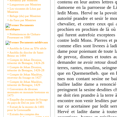
¤
Kersaudy par Missirien
contenu en leur autres lettres 
¤
Langueouez par Missirien
damoene en la parroesse de Lin
¤
Les vicomtes de Léon par
Missirien
ledit Mons. Hervé ne la povoit
¤
Refuge (du) par Missirien
autorité prandre et sesir le m
¤
du Faou par Missirien
chevalier, et contre ceux qui a
Documents
prochien en prochien de là où
héraldiques
qui furent autrefoiz exceptees
¤
Prééminences de Clohars-
Fouesnant en 1680
contre ledit Mons. Pierres et pr
Documents médiévaux
comme elles sont livrees à lad
¤
Anoblis de Léon au XVe siècle
dame pour poiemant de toute la 
¤
Anoblis du diocèse de Saint-
Brieuc en 1494
de prevoz, dismes et toutes au
¤
Compte de Jehan Droniou,
demander ne avoir retour doudi
trésorier de Bretagne, 1424-26
terres, rantes, moulins, seingn
¤
Compte de Jehan Droniou,
trésorier de Bretagne, 1426-28
que en Quemenetheb. que en Br
¤
Compte de Jehan Mauléon,
receveur du fouage en 1427
mes non contant sesine ne bail
¤
Compte de Jehan Mauléon,
baillee ladite dame a renonci
trésorier de Bretagne, 1429
preingnent la sesine desdites ch
¤
Conversion de diverses
monnaies en monnaie bretonne en
ne doit rien prandre à la terre
1475
¤
Enquête des exempts de fouage
encontre non venir lesdites par
du pays de Dol en juin 1478.
sur ce acertainee par ledit se
¤
Extrait de la montre de 1481
pour la Cornouaille
Hervé et ladite dame à toutes 
¤
Extraits des comptes des