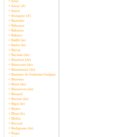
¤
Artur
¤
Auray (d')
¤
Autret
¤
Avaugour (d')
¤
Bachelier
¤
Bahuezre
¤
Bahulost
¤
Bahuno
¤
Baillif (le)
¤
Barbu (le)
¤
Barray
¤
Bavalan (de)
¤
Beaubois (de)
¤
Beaucours (de)
¤
Beaumanoir (de)
¤
Beaumer de Guéméné-Guégant
¤
Becmeur
¤
Beisit (du)
¤
Bennerven (de)
¤
Bernard
¤
Berrien (de)
¤
Bigot (le)
¤
Bizien
¤
Bloas (le)
¤
Blohio
¤
Bocozel
¤
Bodigneau (de)
¤
Bogar