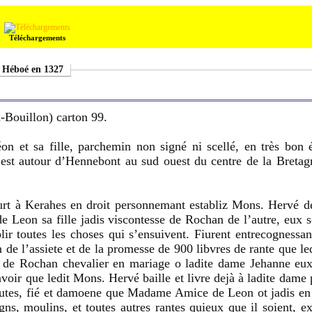
Téléchargements
 Héboé en 1327
Bouillon) carton 99.
n et sa fille, parchemin non signé ni scellé, en très bon é
t autour d’Hennebont au sud ouest du centre de la Bretagne
urt à Kerahes en droit personnemant establiz Mons. Hervé d
e Leon sa fille jadis viscontesse de Rochan de l’autre, eux s
plir toutes les choses qui s’ensuivent. Fiurent entrecognessa
n de l’assiete et de la promesse de 900 libvres de rante que 
 de Rochan chevalier en mariage o ladite dame Jehanne eux a
savoir que ledit Mons. Hervé baille et livre dejà à ladite dam
reautes, fié et damoene que Madame Amice de Leon ot jadis e
gns, moulins, et toutes autres rantes quieux que il soient, e