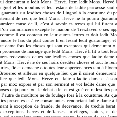
qui demeurent o ledit Mons. Hervé. Item ledit Mons. Hervé li 
gnol et les moulins et leur estans de ladite parroesse sauf 
 guarantir sur lesdites choses de Lingnol à la coustume du p
ontemant de ceu que ledit Mons. Hervé ne la pourra guaranti
uraient cause de li, c’est à savoir es terres qui lui furent 
 l’on commancera excepté le manoir de Treizfaven o ses appe
 comme il est contenu en leur autres lettres et doit ledit M
andre le fais du plait contre li en fesant ledit guarantage, et
ite dame fors les choses qui sont exceptees qui demeurent o 
promesse de mariage que ledit Mons. Hervé li fit o tout leur 
tres redevances deues sur lesdites choses que ladite dame d
t Mons. Hervé ne de ses hoirs desdites choses et tout le rem
euries, fié et demaene o toutes leur appertenances tant à Plo
ouerec et ailleurs en quelque lieu que il soient demeurent
lee que ledit Mons. Hervé eut faite à ladite dame et à son 
é par moz expres et par son serment et vot ladite dame que 
oses dejà pour tout le debat a le, et est greé entre lesdites p
 à l’autre de moulture ne de foulage fors à la coustume. As que
ties presentes et à ce consantantes, renonciant ladite dame à 
rmant à exception de fraude, de decevance, de trechie barat
exceptions, barres et deffanses, privileges, statuts, et de