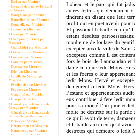
¤
Barbier par Missirien
Loheac et le parc qui fut jadi
¤
Bertrand de Launay-Bertrand
autres lettres qui demeurent 
par Missirien
¤
Bourgblanc par Missirien
tindrent en disant que leur ter
¤
Bouteiller (le) par Missirien
profit qui en puet avenir pour 
¤
Bouteville par Missirien
Et passomet li baille ceu qu’i
¤
Brulon par Missirien
¤
Carné par Missirien
estans desdites parroessessanz
¤
Champion (de Cicé) par
moulte ne de foulage du gentif
Missirien
¤
Chastel (du) par Missirien
exceptee auxi la ville de Saint 
¤
Châteaufur par Missirien
exceptees comme il est contenu
¤
Coetquen par Missirien
fors le bois de Lanmaudan et l
¤
Couvran par Missirien
dame ceu que ledit Mons. Hervé
¤
Disquay par Missirien
¤
Eder par Missirien
et les foeres o leur appertenan
¤
Famille du Mescam par
ledit Mons. Hervé et excepté 
Missirien
¤
Feuillée (la) par Missirien
demeurent o ledit Mons. Hervé
¤
Fouquet par Missirien
l’estanc et appertenances audi
¤
Gentil (le) par Missirien
eux contribuer à fere ledit mou
¤
Glas par Missirien
¤
Généalogie de la maison de
pour sa moeté l’un jour et led
Coetivy par Missirien
molte ne destrete sur la partie 
¤
Généalogie de la maison de
Penmarc'h par Missirien
ce qu’il avoit de terre, damaene
¤
Keraly par Missirien
et li baille auxi ceu qu’il avo
¤
Kerguelenen par Missirien
destretes qui demeure o ledit M
¤
Kernevenoy par Missirien