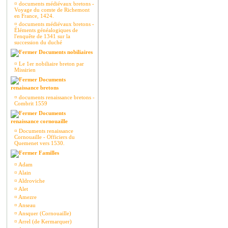
¤
documents médiévaux bretons -
Voyage du comte de Richemont
en France, 1424.
¤
documents médiévaux bretons -
Éléments généalogiques de
l'enquête de 1341 sur la
succession du duché
Documents nobiliaires
¤
Le 1er nobiliaire breton par
Missirien
Documents
renaissance bretons
¤
documents renaissance bretons -
Combrit 1559
Documents
renaissance cornouaille
¤
Documents renaissance
Cornouaille - Officiers du
Quemenet vers 1530.
Familles
¤
Adam
¤
Alain
¤
Aldroviche
¤
Alet
¤
Amezre
¤
Anseau
¤
Ansquer (Cornouaille)
¤
Arrel (de Kermarquer)