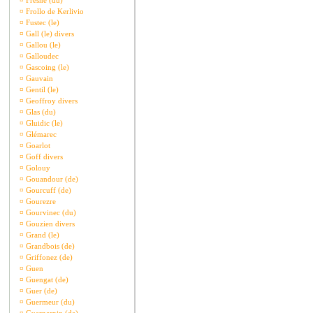
¤
Fresne (du)
¤
Frollo de Kerlivio
¤
Fustec (le)
¤
Gall (le) divers
¤
Gallou (le)
¤
Galloudec
¤
Gascoing (le)
¤
Gauvain
¤
Gentil (le)
¤
Geoffroy divers
¤
Glas (du)
¤
Gluidic (le)
¤
Glémarec
¤
Goarlot
¤
Goff divers
¤
Golouy
¤
Gouandour (de)
¤
Gourcuff (de)
¤
Gourezre
¤
Gourvinec (du)
¤
Gouzien divers
¤
Grand (le)
¤
Grandbois (de)
¤
Griffonez (de)
¤
Guen
¤
Guengat (de)
¤
Guer (de)
¤
Guermeur (du)