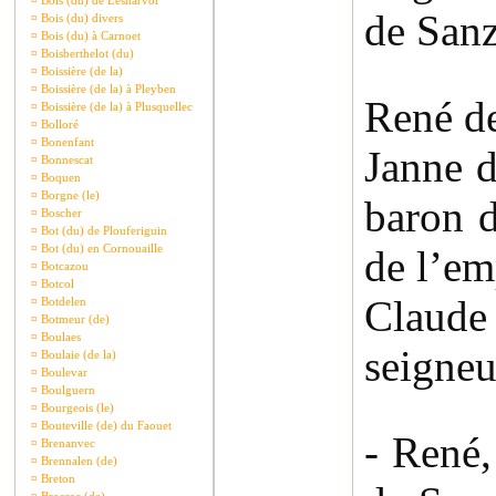
¤
Bois (du) de Lesnarvor
de Sanz
¤
Bois (du) divers
¤
Bois (du) à Carnoet
¤
Boisberthelot (du)
¤
Boissière (de la)
¤
Boissière (de la) à Pleyben
René d
¤
Boissière (de la) à Plusquellec
¤
Bolloré
¤
Bonenfant
Janne d
¤
Bonnescat
¤
Boquen
¤
Borgne (le)
baron d
¤
Boscher
¤
Bot (du) de Plouferiguin
¤
Bot (du) en Cornouaille
de l’em
¤
Botcazou
¤
Botcol
Claude
¤
Botdelen
¤
Botmeur (de)
¤
Boulaes
seigneu
¤
Boulaie (de la)
¤
Boulevar
¤
Boulguern
¤
Bourgeois (le)
¤
Bouteville (de) du Faouet
- René,
¤
Brenanvec
¤
Brennalen (de)
¤
Breton