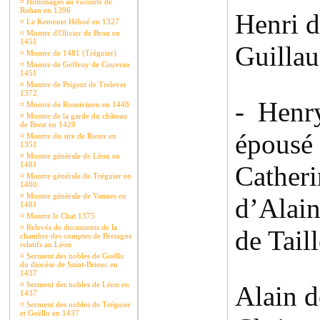
¤
Hommages au vicomte de
Rohan en 1396
Henri 
¤
Le Kemenet Héboé en 1327
¤
Montre d'Olivier de Bron en
1451
Guilla
¤
Montre de 1481 (Tréguier)
¤
Montre de Geffroy de Couvran
1451
¤
Montre de Prigent de Trelever
1372
- Henr
¤
Montre de Rosnivinen en 1448
¤
Montre de la garde du château
de Brest en 1420
épousé
¤
Montre du sire de Rieux en
1351
¤
Montre générale de Léon en
1481
Catheri
¤
Montre générale de Tréguier en
1480.
¤
Montre générale de Vannes en
d’Alain
1481
¤
Montre le Chat 1375
¤
Relevés de documents de la
de Tail
chambre des comptes de Bretagne
relatifs au Léon
¤
Serment des nobles de Goëllo
du diocèse de Saint-Brieuc en
1437
¤
Serment des nobles de Léon en
Alain 
1437
¤
Serment des nobles de Tréguier
et Goëllo en 1437