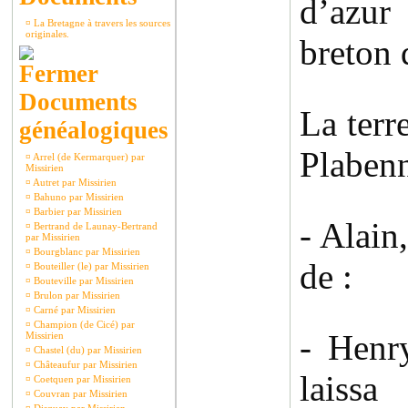
d’azur
¤
La Bretagne à travers les sources
originales.
breton q
Documents
La terr
généalogiques
Plabenn
¤
Arrel (de Kermarquer) par
Missirien
¤
Autret par Missirien
¤
Bahuno par Missirien
¤
Barbier par Missirien
- Alain
¤
Bertrand de Launay-Bertrand
par Missirien
¤
Bourgblanc par Missirien
de :
¤
Bouteiller (le) par Missirien
¤
Bouteville par Missirien
¤
Brulon par Missirien
¤
Carné par Missirien
¤
Champion (de Cicé) par
- Henr
Missirien
¤
Chastel (du) par Missirien
¤
Châteaufur par Missirien
laissa
¤
Coetquen par Missirien
¤
Couvran par Missirien