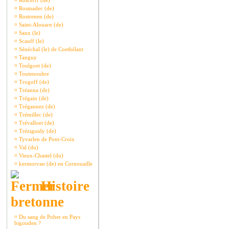
¤
Roscerff (de)
¤
Rosmadec (de)
¤
Rostrenen (de)
¤
Saint-Alouarn (de)
¤
Saux (le)
¤
Scauff (le)
¤
Sénéchal (le) de Coethélant
¤
Tanguy
¤
Toulgoet (de)
¤
Toutenoultre
¤
Trogoff (de)
¤
Tréanna (de)
¤
Trégain (de)
¤
Trégannez (de)
¤
Trémillec (de)
¤
Trévalloet (de)
¤
Tréziguidy (de)
¤
Tyvarlen de Pont-Croix
¤
Val (du)
¤
Vieux-Chastel (du)
¤
kermorvan (de) en Cornouaille
Histoire
bretonne
¤
Du sang de Poher en Pays
bigouden ?