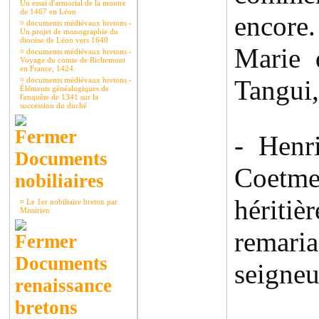
Un essai d'armorial de la montre
de 1467 en Léon
encore.
¤
documents médiévaux bretons -
Un projet de monographie du
diocèse de Léon vers 1640
Marie 
¤
documents médiévaux bretons -
Voyage du comte de Richemont
en France, 1424.
Tangui,
¤
documents médiévaux bretons -
Éléments généalogiques de
l'enquête de 1341 sur la
succession du duché
- Henr
Documents
Coetme
nobiliaires
héritiè
¤
Le 1er nobiliaire breton par
Missirien
remaria
Documents
seigneu
renaissance
bretons