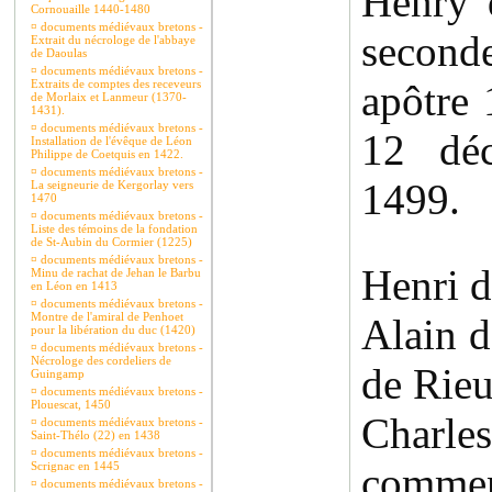
Henry d
Cornouaille 1440-1480
¤
documents médiévaux bretons -
seconde
Extrait du nécrologe de l'abbaye
de Daoulas
¤
documents médiévaux bretons -
Extraits de comptes des receveurs
apôtre 
de Morlaix et Lanmeur (1370-
1431).
¤
documents médiévaux bretons -
12 déc
Installation de l'évêque de Léon
Philippe de Coetquis en 1422.
¤
documents médiévaux bretons -
1499.
La seigneurie de Kergorlay vers
1470
¤
documents médiévaux bretons -
Liste des témoins de la fondation
de St-Aubin du Cormier (1225)
¤
documents médiévaux bretons -
Henri 
Minu de rachat de Jehan le Barbu
en Léon en 1413
¤
documents médiévaux bretons -
Montre de l'amiral de Penhoet
Alain d
pour la libération du duc (1420)
¤
documents médiévaux bretons -
Nécrologe des cordeliers de
de Rieu
Guingamp
¤
documents médiévaux bretons -
Plouescat, 1450
Charl
¤
documents médiévaux bretons -
Saint-Thélo (22) en 1438
¤
documents médiévaux bretons -
Scrignac en 1445
commen
¤
documents médiévaux bretons -