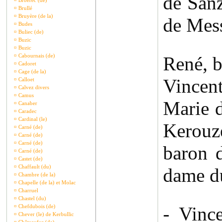
de Sanz
¤
Broerec (de)
¤
Brullé
¤
Bruyère (de la)
de Mess
¤
Budes
¤
Buliec (de)
¤
Buzic
¤
Buzic
¤
Cabournais (de)
René, b
¤
Cadoret
¤
Cage (de la)
Vincent
¤
Calloet
¤
Calvez divers
¤
Camus
Marie 
¤
Canaber
¤
Caradec
¤
Cardinal (le)
Kerouzé
¤
Carné (de)
¤
Carné (de)
¤
Carné (de)
baron d
¤
Carné (de)
¤
Castet (de)
¤
Chaffault (du)
dame du
¤
Chambre (de la)
¤
Chapelle (de la) et Molac
¤
Charruel
¤
Chastel (du)
¤
Chefdubois (de)
- Vinc
¤
Chever (le) de Kerbullic