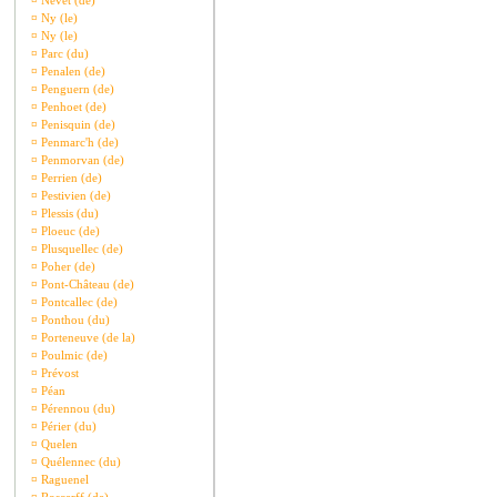
¤
Nevet (de)
¤
Ny (le)
¤
Ny (le)
¤
Parc (du)
¤
Penalen (de)
¤
Penguern (de)
¤
Penhoet (de)
¤
Penisquin (de)
¤
Penmarc'h (de)
¤
Penmorvan (de)
¤
Perrien (de)
¤
Pestivien (de)
¤
Plessis (du)
¤
Ploeuc (de)
¤
Plusquellec (de)
¤
Poher (de)
¤
Pont-Château (de)
¤
Pontcallec (de)
¤
Ponthou (du)
¤
Porteneuve (de la)
¤
Poulmic (de)
¤
Prévost
¤
Péan
¤
Pérennou (du)
¤
Périer (du)
¤
Quelen
¤
Quélennec (du)
¤
Raguenel