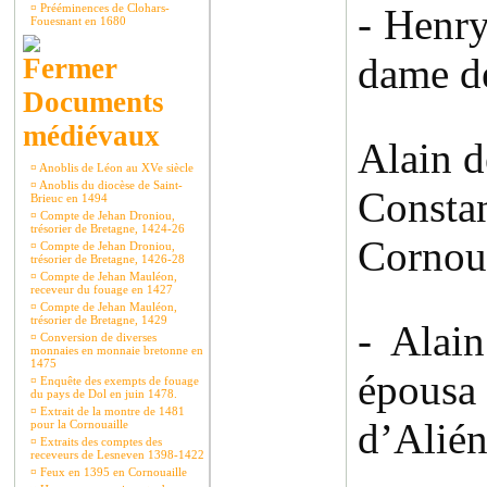
¤
Prééminences de Clohars-
- Henry
Fouesnant en 1680
dame de
Documents
médiévaux
Alain 
¤
Anoblis de Léon au XVe siècle
¤
Anoblis du diocèse de Saint-
Consta
Brieuc en 1494
¤
Compte de Jehan Droniou,
trésorier de Bretagne, 1424-26
Cornoua
¤
Compte de Jehan Droniou,
trésorier de Bretagne, 1426-28
¤
Compte de Jehan Mauléon,
receveur du fouage en 1427
¤
Compte de Jehan Mauléon,
trésorier de Bretagne, 1429
- Alai
¤
Conversion de diverses
monnaies en monnaie bretonne en
1475
épousa
¤
Enquête des exempts de fouage
du pays de Dol en juin 1478.
¤
Extrait de la montre de 1481
d’Alién
pour la Cornouaille
¤
Extraits des comptes des
receveurs de Lesneven 1398-1422
¤
Feux en 1395 en Cornouaille