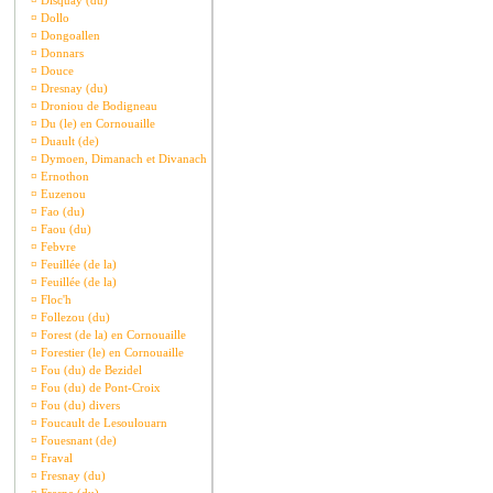
¤
Disquay (du)
¤
Dollo
¤
Dongoallen
¤
Donnars
¤
Douce
¤
Dresnay (du)
¤
Droniou de Bodigneau
¤
Du (le) en Cornouaille
¤
Duault (de)
¤
Dymoen, Dimanach et Divanach
¤
Ernothon
¤
Euzenou
¤
Fao (du)
¤
Faou (du)
¤
Febvre
¤
Feuillée (de la)
¤
Feuillée (de la)
¤
Floc'h
¤
Follezou (du)
¤
Forest (de la) en Cornouaille
¤
Forestier (le) en Cornouaille
¤
Fou (du) de Bezidel
¤
Fou (du) de Pont-Croix
¤
Fou (du) divers
¤
Foucault de Lesoulouarn
¤
Fouesnant (de)
¤
Fraval
¤
Fresnay (du)