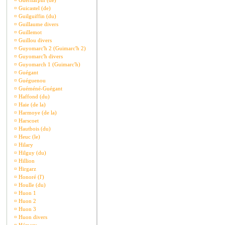
¤
Guernarpin (de)
¤
Guicastel (de)
¤
Guilguiffin (du)
¤
Guillaume divers
¤
Guillemot
¤
Guillou divers
¤
Guyomarc'h 2 (Guimarc'h 2)
¤
Guyomarc'h divers
¤
Guyomarch 1 (Guimarc'h)
¤
Guégant
¤
Guéguenou
¤
Guéméné-Guégant
¤
Haffond (du)
¤
Haie (de la)
¤
Harmoye (de la)
¤
Harscoet
¤
Hautbois (du)
¤
Heuc (le)
¤
Hilary
¤
Hilguy (du)
¤
Hillion
¤
Hirgarz
¤
Honoré (l')
¤
Houlle (du)
¤
Huon 1
¤
Huon 2
¤
Huon 3
¤
Huon divers