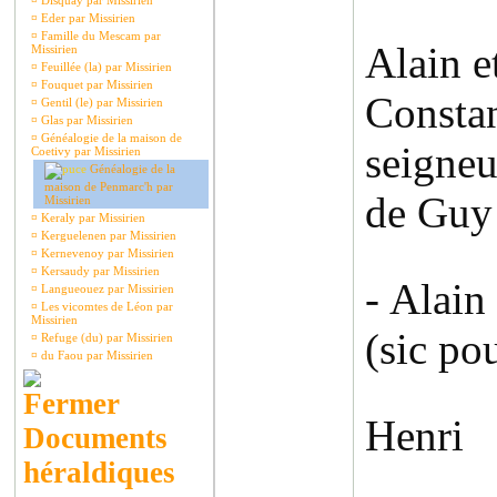
¤
Disquay par Missirien
¤
Eder par Missirien
¤
Famille du Mescam par
Alain e
Missirien
¤
Feuillée (la) par Missirien
¤
Fouquet par Missirien
Constan
¤
Gentil (le) par Missirien
¤
Glas par Missirien
¤
Généalogie de la maison de
seigneu
Coetivy par Missirien
Généalogie de la
maison de Penmarc'h par
de Guy 
Missirien
¤
Keraly par Missirien
¤
Kerguelenen par Missirien
¤
Kernevenoy par Missirien
¤
Kersaudy par Missirien
- Alain
¤
Langueouez par Missirien
¤
Les vicomtes de Léon par
Missirien
(sic po
¤
Refuge (du) par Missirien
¤
du Faou par Missirien
Henri
Documents
héraldiques