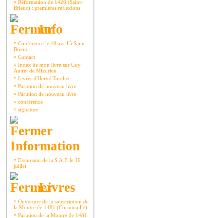
¤
Réformation de 1426 (Saint-
Brieuc) : premières réflexions
Info
¤
Conférence le 10 avril à Saint-
Brieuc
¤
Contact
¤
Index de mon livre sur Guy
Autret de Missirien
¤
Livres d'Hervé Torchet
¤
Parution de nouveau livre
¤
Parution de nouveau livre
¤
conférence
¤
signature
Information
¤
Excursion de la S.A.F. le 19
juillet
Livres
¤
Ouverture de la souscription de
la Montre de 1481 (Cornouaille)
¤
Parution de la Montre de 1481