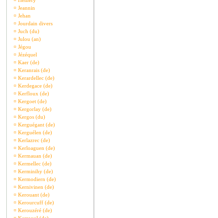
¤
Hémery
¤
Jeannin
¤
Jehan
¤
Jourdain divers
¤
Juch (du)
¤
Julou (an)
¤
Jégou
¤
Jézéquel
¤
Kaer (de)
¤
Keranrais (de)
¤
Kerardellec (de)
¤
Kerdegace (de)
¤
Kerfloux (de)
¤
Kergoet (de)
¤
Kergorlay (de)
¤
Kergos (du)
¤
Kerguégant (de)
¤
Kerguélen (de)
¤
Kerlazrec (de)
¤
Kerloaguen (de)
¤
Kermauan (de)
¤
Kermellec (de)
¤
Kerminihy (de)
¤
Kermodiern (de)
¤
Kernivinen (de)
¤
Kerouant (de)
¤
Kerourcuff (de)
¤
Kerouzéré (de)