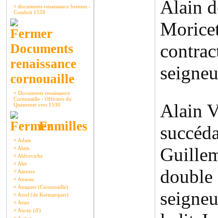
Alain 
¤
documents renaissance bretons -
Combrit 1559
Moricet
contra
Documents
renaissance
seigneu
cornouaille
¤
Documents renaissance
Cornouaille - Officiers du
Alain V
Quemenet vers 1530.
Familles
succéda
¤
Adam
Guille
¤
Alain
¤
Aldroviche
¤
Alet
double 
¤
Amezre
¤
Anseau
¤
Ansquer (Cornouaille)
seigneu
¤
Arrel (de Kermarquer)
¤
Artur
¤
Auray (d')