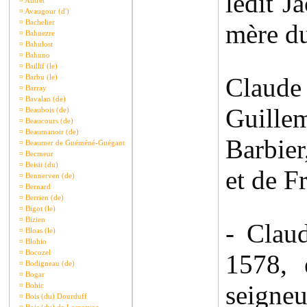
ledit J
¤
Autret
¤
Avaugour (d')
¤
Bachelier
mère du
¤
Bahuezre
¤
Bahulost
¤
Bahuno
¤
Baillif (le)
¤
Barbu (le)
Claude
¤
Barray
¤
Bavalan (de)
Guille
¤
Beaubois (de)
¤
Beaucours (de)
¤
Beaumanoir (de)
Barbier
¤
Beaumer de Guéméné-Guégant
¤
Becmeur
¤
Beisit (du)
et de F
¤
Bennerven (de)
¤
Bernard
¤
Berrien (de)
¤
Bigot (le)
¤
Bizien
- Clau
¤
Bloas (le)
¤
Blohio
¤
Bocozel
1578, 
¤
Bodigneau (de)
¤
Bogar
seigneu
¤
Bohic
¤
Bois (du) Dourduff