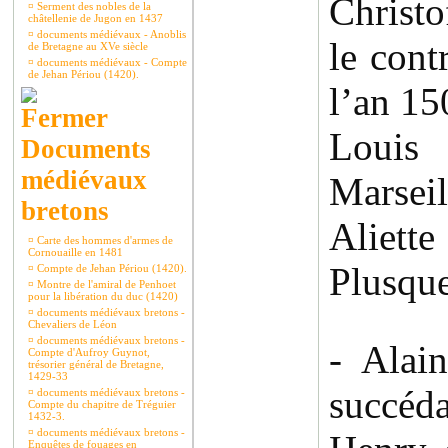
Christo
¤
Serment des nobles de la
châtellenie de Jugon en 1437
¤
documents médiévaux - Anoblis
le cont
de Bretagne au XVe siècle
¤
documents médiévaux - Compte
de Jehan Périou (1420).
l’an 15
Louis 
Documents
médiévaux
Marseil
bretons
Aliett
¤
Carte des hommes d'armes de
Cornouaille en 1481
Plusque
¤
Compte de Jehan Périou (1420).
¤
Montre de l'amiral de Penhoet
pour la libération du duc (1420)
¤
documents médiévaux bretons -
Chevaliers de Léon
¤
documents médiévaux bretons -
- Alai
Compte d'Aufroy Guynot,
trésorier général de Bretagne,
1429-33
succéda
¤
documents médiévaux bretons -
Compte du chapitre de Tréguier
1432-3.
¤
documents médiévaux bretons -
Enquêtes de fouages en