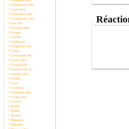
¤
Coetsaliou (de)
¤
Coetsquiriou (de)
¤
Coettredrez
¤
Coettrehiou (de)
Réaction
¤
Coetuhannec (de)
¤
Coin (le)
¤
Combout (du)
¤
Congar
¤
Connan
¤
Corffineau
¤
Corguezen (de)
¤
Cornec
¤
Cornouaille (de)
¤
Correc (de)
¤
Cosquer (du)
¤
Coudraie (de la)
¤
Couedic (du)
¤
Cozden
¤
Cozic
¤
Crenezant
¤
Croespilau (de)
¤
Crozon (de)
¤
Crozval
¤
Daniel
¤
Dantec
¤
Derrien
¤
Digloerec
¤
Digoedec