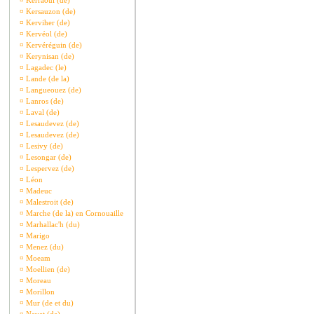
¤
Kerraoul (de)
¤
Kersauzon (de)
¤
Kerviher (de)
¤
Kervéol (de)
¤
Kervéréguin (de)
¤
Kerynisan (de)
¤
Lagadec (le)
¤
Lande (de la)
¤
Langueouez (de)
¤
Lanros (de)
¤
Laval (de)
¤
Lesaudevez (de)
¤
Lesaudevez (de)
¤
Lesivy (de)
¤
Lesongar (de)
¤
Lespervez (de)
¤
Léon
¤
Madeuc
¤
Malestroit (de)
¤
Marche (de la) en Cornouaille
¤
Marhallac'h (du)
¤
Marigo
¤
Menez (du)
¤
Moeam
¤
Moellien (de)
¤
Moreau
¤
Morillon
¤
Mur (de et du)