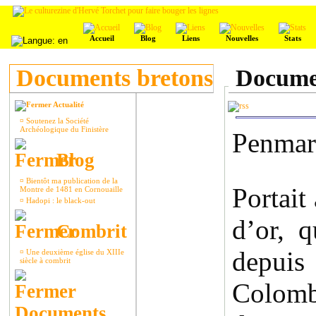
Accueil
Blog
Liens
Nouvelles
Stats
Documents bretons
Documen
Actualité
¤
Soutenez la Société
Archéologique du Finistère
Penmarc
Blog
¤
Bientôt ma publication de la
Portait
Montre de 1481 en Cornouaille
¤
Hadopi : le black-out
d’or, q
Combrit
depuis
¤
Une deuxième église du XIIIe
siècle à combrit
Colombi
Documents