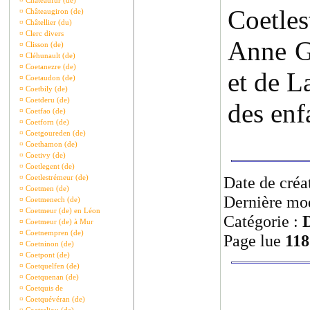
¤
Châteaufur (de)
Coetles
¤
Châteaugiron (de)
¤
Châtellier (du)
¤
Clerc divers
Anne Gi
¤
Clisson (de)
¤
Cléhunault (de)
¤
Coetanezre (de)
et de L
¤
Coetaudon (de)
¤
Coetbily (de)
¤
Coetderu (de)
des enf
¤
Coetfao (de)
¤
Coetforn (de)
¤
Coetgoureden (de)
¤
Coethamon (de)
¤
Coetivy (de)
¤
Coetlegent (de)
¤
Coetlestrémeur (de)
Date de créa
¤
Coetmen (de)
Dernière mod
¤
Coetmenech (de)
¤
Coetmeur (de) en Léon
Catégorie :
¤
Coetmeur (de) à Mur
¤
Coetnempren (de)
Page lue
118
¤
Coetninon (de)
¤
Coetpont (de)
¤
Coetquelfen (de)
¤
Coetquenan (de)
¤
Coetquis de
¤
Coetquévéran (de)