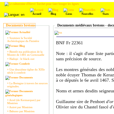
Accueil
Blog
Liens
Nouvelles
Stats
Documents bretons
Documents médiévaux bretons - docu
Actualité
¤
Soutenez la Société
Archéologique du Finistère
BNF Fr 22361
Blog
¤
Bientôt ma publication de la
Note : il s'agit d'une liste pa
Montre de 1481 en Cornouaille
sans précision de source.
¤
Hadopi : le black-out
Combrit
Les montres générales des nobl
¤
Une deuxième église du XIIIe
siècle à combrit
noble écuyer Thomas de Kerazre
Documents
à ce députés le 6e avril 1467.
¤
La Bretagne à travers les sources
originales.
Noms et armes desdits seigneu
Documents
généalogiques
¤
Arrel (de Kermarquer) par
Guillaume sire de Penhoet
d'or
Missirien
Olivier sire du Chastel fascé
d'
¤
Autret par Missirien
¤
Bahuno par Missirien