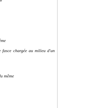
ur
même
e fasce chargée au milieu d'un
 du même