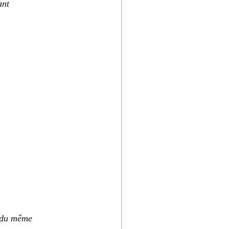
ant
s du même