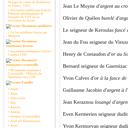
Voyage du comte de Richemont
Jean Le Moyne
d'argent au cro
en France, 1424.
¤
documents médiévaux bretons -
Éléments généalogiques de
l'enquête de 1341 sur la
Olivier de Quélen
burelé d'arg
succession du duché
Documents nobiliaires
Le seigneur de Keroulas
fascé 
¤
Le 1er nobiliaire breton par
Missirien
Jean du Fou seigneur du Vieux
Documents
renaissance bretons
¤
documents renaissance bretons -
Henry de Coetaudon
d'or au l
Combrit 1559
Documents
renaissance cornouaille
Bernard seigneur de Guernizac
¤
Documents renaissance
Cornouaille - Officiers du
Quemenet vers 1530.
Yvon Calves
d'or à la fasce de
Familles
¤
Adam
Guillaume Jacobin
d'argent à l
¤
Alain
¤
Aldroviche
Jean Keraznou
losangé d'argen
¤
Alet
¤
Amezre
¤
Anseau
Even Kermerien seigneur dudit
¤
Ansquer (Cornouaille)
¤
Arrel (de Kermarquer)
Yvon Kermorvan seigneur dudit
¤
Artur