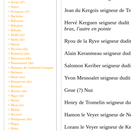
¤
Auray (d')
¤
Autret
Jean du Kergois seigneur de T
¤
Avaugour (d')
¤
Bachelier
¤
Bahuezre
Hervé Kerguen seigneur dudit
¤
Bahulost
bras, l'autre en pointe
¤
Bahuno
¤
Baillif (le)
¤
Barbu (le)
Ryou de la Ryve seigneur dudit
¤
Barray
¤
Bavalan (de)
Alain Keranmeau seigneur dudi
¤
Beaubois (de)
¤
Beaucours (de)
¤
Beaumanoir (de)
Salomon Keriber seigneur dudi
¤
Beaumer de Guéméné-Guégant
¤
Becmeur
Yvon Mesnoalet seigneur dudit
¤
Beisit (du)
¤
Bennerven (de)
¤
Bernard
Geue (?) Nuz
¤
Berrien (de)
¤
Bigot (le)
¤
Bizien
Henry de Tromelin seigneur du
¤
Bloas (le)
¤
Blohio
Hamon le Veyer seigneur de N
¤
Bocozel
¤
Bodigneau (de)
¤
Bogar
Lorans le Veyer seigneur de K
¤
Bohic