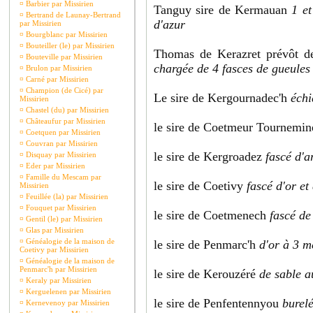
¤
Barbier par Missirien
Tanguy sire de Kermauan
1 et
¤
Bertrand de Launay-Bertrand
d'azur
par Missirien
¤
Bourgblanc par Missirien
¤
Bouteiller (le) par Missirien
Thomas de Kerazret prévôt d
¤
Bouteville par Missirien
chargée de 4 fasces de gueules
¤
Brulon par Missirien
¤
Carné par Missirien
¤
Champion (de Cicé) par
Le sire de Kergournadec'h
échi
Missirien
¤
Chastel (du) par Missirien
¤
Châteaufur par Missirien
le sire de Coetmeur Tournemi
¤
Coetquen par Missirien
¤
Couvran par Missirien
le sire de Kergroadez
fascé d'a
¤
Disquay par Missirien
¤
Eder par Missirien
¤
Famille du Mescam par
le sire de Coetivy
fascé d'or et
Missirien
¤
Feuillée (la) par Missirien
¤
Fouquet par Missirien
le sire de Coetmenech
fascé de
¤
Gentil (le) par Missirien
¤
Glas par Missirien
¤
Généalogie de la maison de
le sire de Penmarc'h
d'or à 3 m
Coetivy par Missirien
¤
Généalogie de la maison de
Penmarc'h par Missirien
le sire de Kerouzéré
de sable a
¤
Keraly par Missirien
¤
Kerguelenen par Missirien
le sire de Penfentennyou
burelé
¤
Kernevenoy par Missirien