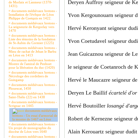
Deryen Auffroy seigneur de K
de Morlaix et Lanmeur (1370-
1431).
¤
documents médiévaux bretons -
Yvon Kergounouarn seigneur d
Installation de l'évêque de Léon
Philippe de Coetquis en 1422.
¤
documents médiévaux bretons -
La seigneurie de Kergorlay vers
Hervé Keronyant seigneur dudit
1470
¤
documents médiévaux bretons -
Liste des témoins de la fondation
Yvon Coetudavel seigneur dudi
de St-Aubin du Cormier (1225)
¤
documents médiévaux bretons -
Minu de rachat de Jehan le Barbu
Jean Guicaznou seigneur de Le
en Léon en 1413
¤
documents médiévaux bretons -
Montre de l'amiral de Penhoet
le seigneur de Coetanroch de 
pour la libération du duc (1420)
¤
documents médiévaux bretons -
Nécrologe des cordeliers de
Hervé le Maucazre seigneur d
Guingamp
¤
documents médiévaux bretons -
Plouescat, 1450
Deryen Le Baillif
écartelé d'or
¤
documents médiévaux bretons -
Saint-Thélo (22) en 1438
¤
documents médiévaux bretons -
Hervé Boutoiller
losangé d'arg
Scrignac en 1445
documents médiévaux
bretons - Un essai d'armorial de
Robert de Kernezne seigneur 
la montre de 1467 en Léon
¤
documents médiévaux bretons -
Un projet de monographie du
Alain Kerouartz seigneur dudit
diocèse de Léon vers 1640
¤
documents médiévaux bretons -