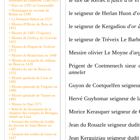
le sire de Kerlec'h
fascé d'or e
receveurs de Lesneven 1398-1422
¤
Feux en 1395 en Cornouaille
¤
Hommages au vicomte de
le seigneur de Herlan Huon
d'o
Rohan en 1396
¤
Le Kemenet Héboé en 1327
¤
Montre d'Olivier de Bron en
le seigneur de Kergadiou
d'or 
1451
¤
Montre de 1481 (Tréguier)
¤
Montre de Geffroy de Couvran
le seigneur de Tréveix Le Bar
1451
¤
Montre de Prigent de Trelever
1372
Messire olivier Le Moyne
d'ar
¤
Montre de Rosnivinen en 1448
¤
Montre de la garde du château
de Brest en 1420
Prigent de Coetmenech sieur 
¤
Montre du sire de Rieux en
annelet
1351
¤
Montre générale de Léon en
1481
Guyon de Coetquelfen seigneur 
¤
Montre générale de Tréguier en
1480.
¤
Montre générale de Vannes en
Hervé Guyhomar seigneur de l
1481
¤
Montre le Chat 1375
¤
Relevés de documents de la
Morice Kerasquer seigneur de
chambre des comptes de Bretagne
relatifs au Léon
¤
Serment des nobles de Goëllo
Jean du Rouazle seigneur dudit
du diocèse de Saint-Brieuc en
1437
¤
Serment des nobles de Léon en
Jean Kerguiziau seigneur dudit
1437