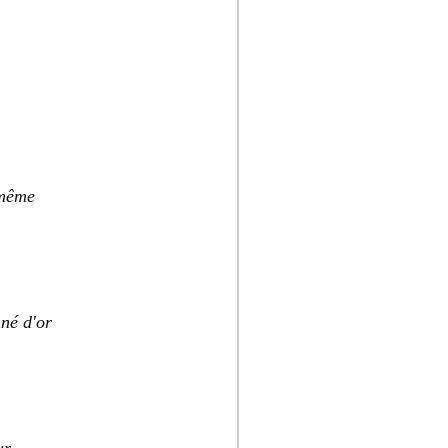
 même
nné d'or