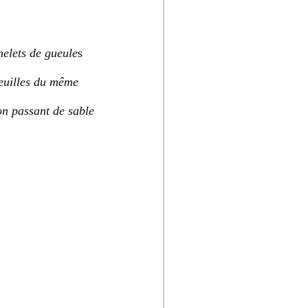
elets de gueule
s
euilles du même
ion passant de sable