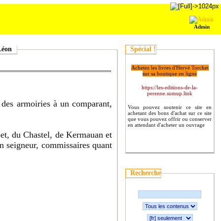
Admin
Léon
Spécial !
Achetez les livres d'Hervé Torchet
sur sa boutique en ligne
https://les-editions-de-la-
perenne.sumup.link
l des armoiries à un comparant,
Vous pouvez soutenir ce site en
achetant des bons d'achat sur ce site
que vous pouvez offrir ou conserver
en attendant d'acheter un ouvrage
et, du Chastel, de Kermauan et
n seigneur, commissaires quant
Recherche