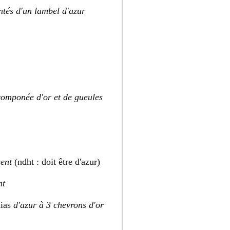
tés d'un lambel d'azur
componée d'or et de gueules
gent
(ndht : doit être d'azur)
nt
lias
d'azur à 3 chevrons d'or