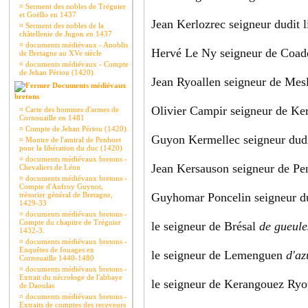
¤
Serment des nobles de Tréguier
et Goëllo en 1437
Jean Kerlozrec seigneur dudit 
¤
Serment des nobles de la
châtellenie de Jugon en 1437
¤
documents médiévaux - Anoblis
Hervé Le Ny seigneur de Coad
de Bretagne au XVe siècle
¤
documents médiévaux - Compte
de Jehan Périou (1420).
Jean Ryoallen seigneur de Me
Documents médiévaux
bretons
Olivier Campir seigneur de Ke
¤
Carte des hommes d'armes de
Cornouaille en 1481
¤
Compte de Jehan Périou (1420).
Guyon Kermellec seigneur dudi
¤
Montre de l'amiral de Penhoet
pour la libération du duc (1420)
¤
documents médiévaux bretons -
Jean Kersauson seigneur de P
Chevaliers de Léon
¤
documents médiévaux bretons -
Compte d'Aufroy Guynot,
trésorier général de Bretagne,
Guyhomar Poncelin seigneur du
1429-33
¤
documents médiévaux bretons -
Compte du chapitre de Tréguier
le seigneur de Brésal
de gueule
1432-3.
¤
documents médiévaux bretons -
Enquêtes de fouages en
le seigneur de Lemenguen
d'az
Cornouaille 1440-1480
¤
documents médiévaux bretons -
Extrait du nécrologe de l'abbaye
le seigneur de Kerangouez Ry
de Daoulas
¤
documents médiévaux bretons -
Extraits de comptes des receveurs