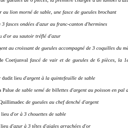
t de gueules de 6 pièces, la première chargée d'un lambel d'az
r au lion morné de sable, une fasce de gueules brochant
à 3 fasces ondées d'azur au franc-canton d'hermines
bu
d'or au sautoir tréflé d'azur
gent au croissant de gueules accompagné de 3 coquilles du 
de Coetjunval
fascé de vair et de gueules de 6 pièces, la 1
dudit lieu
d'argent à la quintefeuille de sable
a Palue
de sable semé de billettes d'argent au poisson en pal
 Quillimadec
de gueules au chef denché d'argent
 lieu
d'or à 3 chouettes de sable
 lieu
d'azur à 3 têtes d'aigles arrachées d'or