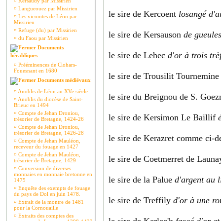
¤
Kersaudy par Missirien
¤
Langueouez par Missirien
le sire de Kercoent
losangé d'a
¤
Les vicomtes de Léon par
Missirien
¤
Refuge (du) par Missirien
le sire de Kersauson
de gueules
¤
du Faou par Missirien
Documents
le sire de Lehec
d'or à trois tr
héraldiques
¤
Prééminences de Clohars-
Fouesnant en 1680
le sire de Trousilit Tournemin
Documents médiévaux
¤
Anoblis de Léon au XVe siècle
le sire du Breignou de S. Goe
¤
Anoblis du diocèse de Saint-
Brieuc en 1494
¤
Compte de Jehan Droniou,
le sire de Kersimon Le Baillif
trésorier de Bretagne, 1424-26
¤
Compte de Jehan Droniou,
trésorier de Bretagne, 1426-28
le sire de Kerazret comme ci-d
¤
Compte de Jehan Mauléon,
receveur du fouage en 1427
¤
Compte de Jehan Mauléon,
le sire de Coetmerret de Laun
trésorier de Bretagne, 1429
¤
Conversion de diverses
monnaies en monnaie bretonne en
le sire de la Palue
d'argent au 
1475
¤
Enquête des exempts de fouage
du pays de Dol en juin 1478.
le sire de Treffily
d'or à une ro
¤
Extrait de la montre de 1481
pour la Cornouaille
¤
Extraits des comptes des