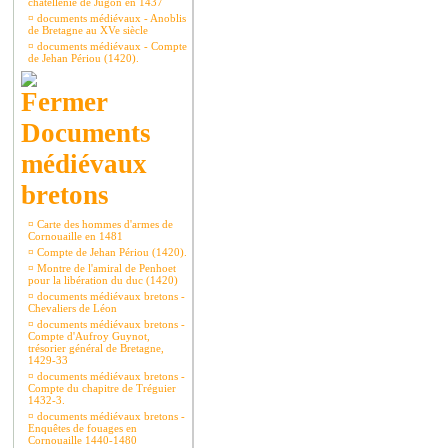
châtellenie de Jugon en 1437
¤
documents médiévaux - Anoblis
de Bretagne au XVe siècle
¤
documents médiévaux - Compte
de Jehan Périou (1420).
Documents
médiévaux
bretons
¤
Carte des hommes d'armes de
Cornouaille en 1481
¤
Compte de Jehan Périou (1420).
¤
Montre de l'amiral de Penhoet
pour la libération du duc (1420)
¤
documents médiévaux bretons -
Chevaliers de Léon
¤
documents médiévaux bretons -
Compte d'Aufroy Guynot,
trésorier général de Bretagne,
1429-33
¤
documents médiévaux bretons -
Compte du chapitre de Tréguier
1432-3.
¤
documents médiévaux bretons -
Enquêtes de fouages en
Cornouaille 1440-1480