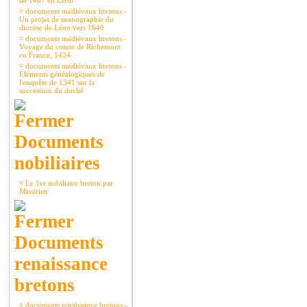
de 1467 en Léon
¤
documents médiévaux bretons -
Un projet de monographie du
diocèse de Léon vers 1640
¤
documents médiévaux bretons -
Voyage du comte de Richemont
en France, 1424.
¤
documents médiévaux bretons -
Éléments généalogiques de
l'enquête de 1341 sur la
succession du duché
Documents
nobiliaires
¤
Le 1er nobiliaire breton par
Missirien
Documents
renaissance
bretons
¤
documents renaissance bretons -