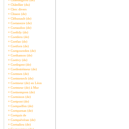
¤
Châteaugiron (de)
¤
Châtellier (du)
¤
Clerc divers
¤
Clisson (de)
¤
Cléhunault (de)
¤
Coetanezre (de)
¤
Coetaudon (de)
¤
Coetbily (de)
¤
Coetderu (de)
¤
Coetfao (de)
¤
Coetforn (de)
¤
Coetgoureden (de)
¤
Coethamon (de)
¤
Coetivy (de)
¤
Coetlegent (de)
¤
Coetlestrémeur (de)
¤
Coetmen (de)
¤
Coetmenech (de)
¤
Coetmeur (de) en Léon
¤
Coetmeur (de) à Mur
¤
Coetnempren (de)
¤
Coetninon (de)
¤
Coetpont (de)
¤
Coetquelfen (de)
¤
Coetquenan (de)
¤
Coetquis de
¤
Coetquévéran (de)
¤
Coetsaliou (de)