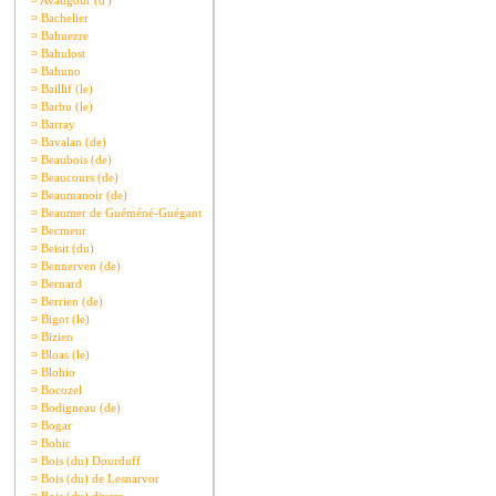
¤
Avaugour (d')
¤
Bachelier
¤
Bahuezre
¤
Bahulost
¤
Bahuno
¤
Baillif (le)
¤
Barbu (le)
¤
Barray
¤
Bavalan (de)
¤
Beaubois (de)
¤
Beaucours (de)
¤
Beaumanoir (de)
¤
Beaumer de Guéméné-Guégant
¤
Becmeur
¤
Beisit (du)
¤
Bennerven (de)
¤
Bernard
¤
Berrien (de)
¤
Bigot (le)
¤
Bizien
¤
Bloas (le)
¤
Blohio
¤
Bocozel
¤
Bodigneau (de)
¤
Bogar
¤
Bohic
¤
Bois (du) Dourduff
¤
Bois (du) de Lesnarvor