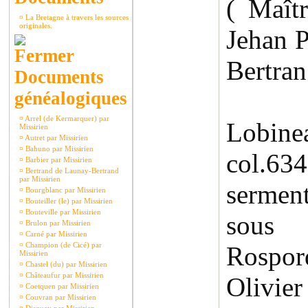
( Maît
¤
La Bretagne à travers les sources
originales.
Jehan P
Bertran
Documents
généalogiques
¤
Arrel (de Kermarquer) par
Lobinea
Missirien
¤
Autret par Missirien
¤
Bahuno par Missirien
col.6
¤
Barbier par Missirien
¤
Bertrand de Launay-Bertrand
par Missirien
serment
¤
Bourgblanc par Missirien
¤
Bouteiller (le) par Missirien
¤
Bouteville par Missirien
sous
¤
Brulon par Missirien
¤
Carné par Missirien
¤
Champion (de Cicé) par
Rospor
Missirien
¤
Chastel (du) par Missirien
¤
Châteaufur par Missirien
Olivi
¤
Coetquen par Missirien
¤
Couvran par Missirien