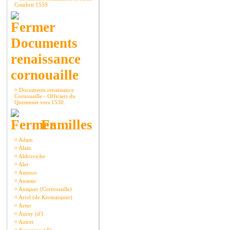
Combrit 1559
Documents
renaissance
cornouaille
¤
Documents renaissance
Cornouaille - Officiers du
Quemenet vers 1530.
Familles
¤
Adam
¤
Alain
¤
Aldroviche
¤
Alet
¤
Amezre
¤
Anseau
¤
Ansquer (Cornouaille)
¤
Arrel (de Kermarquer)
¤
Artur
¤
Auray (d')
¤
Autret