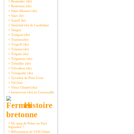
¤
Rosmadec (de)
¤
Rostrenen (de)
¤
Saint-Alouarn (de)
¤
Saux (le)
¤
Scauff (le)
¤
Sénéchal (le) de Coethélant
¤
Tanguy
¤
Toulgoet (de)
¤
Toutenoultre
¤
Trogoff (de)
¤
Tréanna (de)
¤
Trégain (de)
¤
Trégannez (de)
¤
Trémillec (de)
¤
Trévalloet (de)
¤
Tréziguidy (de)
¤
Tyvarlen de Pont-Croix
¤
Val (du)
¤
Vieux-Chastel (du)
¤
kermorvan (de) en Cornouaille
Histoire
bretonne
¤
Du sang de Poher en Pays
bigouden ?
¤
Réformation de 1426 (Saint-