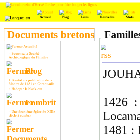
Accueil
Blog
Liens
Nouvelles
Stats
Documents bretons
Famille
Actualité
¤
Soutenez la Société
Archéologique du Finistère
Blog
JOUHA
¤
Bientôt ma publication de la
Montre de 1481 en Cornouaille
¤
Hadopi : le black-out
1426 :
Combrit
Locama
¤
Une deuxième église du XIIIe
siècle à combrit
1481 :
Documents