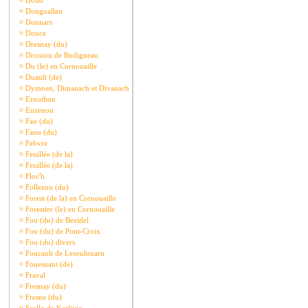
¤
Dollo
¤
Dongoallen
¤
Donnars
¤
Douce
¤
Dresnay (du)
¤
Droniou de Bodigneau
¤
Du (le) en Cornouaille
¤
Duault (de)
¤
Dymoen, Dimanach et Divanach
¤
Ernothon
¤
Euzenou
¤
Fao (du)
¤
Faou (du)
¤
Febvre
¤
Feuillée (de la)
¤
Feuillée (de la)
¤
Floc'h
¤
Follezou (du)
¤
Forest (de la) en Cornouaille
¤
Forestier (le) en Cornouaille
¤
Fou (du) de Bezidel
¤
Fou (du) de Pont-Croix
¤
Fou (du) divers
¤
Foucault de Lesoulouarn
¤
Fouesnant (de)
¤
Fraval
¤
Fresnay (du)
¤
Fresne (du)