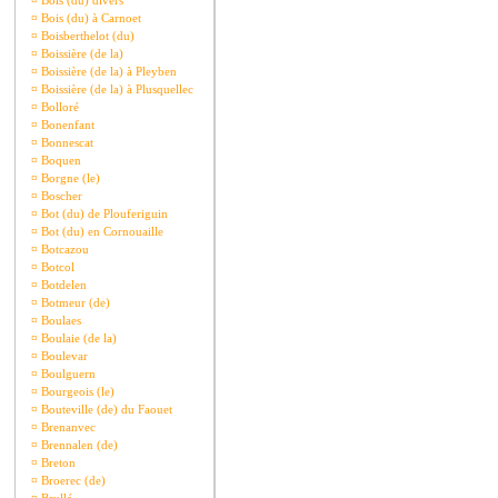
¤
Bois (du) divers
¤
Bois (du) à Carnoet
¤
Boisberthelot (du)
¤
Boissière (de la)
¤
Boissière (de la) à Pleyben
¤
Boissière (de la) à Plusquellec
¤
Bolloré
¤
Bonenfant
¤
Bonnescat
¤
Boquen
¤
Borgne (le)
¤
Boscher
¤
Bot (du) de Plouferiguin
¤
Bot (du) en Cornouaille
¤
Botcazou
¤
Botcol
¤
Botdelen
¤
Botmeur (de)
¤
Boulaes
¤
Boulaie (de la)
¤
Boulevar
¤
Boulguern
¤
Bourgeois (le)
¤
Bouteville (de) du Faouet
¤
Brenanvec
¤
Brennalen (de)
¤
Breton
¤
Broerec (de)