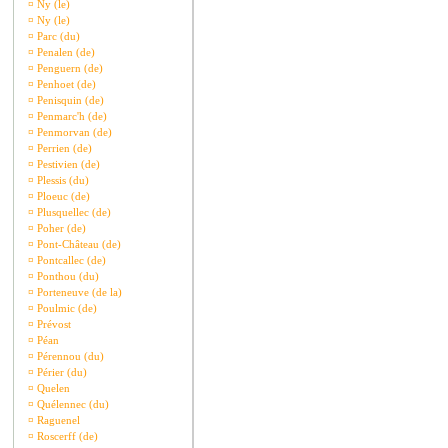
¤
Ny (le)
¤
Ny (le)
¤
Parc (du)
¤
Penalen (de)
¤
Penguern (de)
¤
Penhoet (de)
¤
Penisquin (de)
¤
Penmarc'h (de)
¤
Penmorvan (de)
¤
Perrien (de)
¤
Pestivien (de)
¤
Plessis (du)
¤
Ploeuc (de)
¤
Plusquellec (de)
¤
Poher (de)
¤
Pont-Château (de)
¤
Pontcallec (de)
¤
Ponthou (du)
¤
Porteneuve (de la)
¤
Poulmic (de)
¤
Prévost
¤
Péan
¤
Pérennou (du)
¤
Périer (du)
¤
Quelen
¤
Quélennec (du)
¤
Raguenel
¤
Roscerff (de)