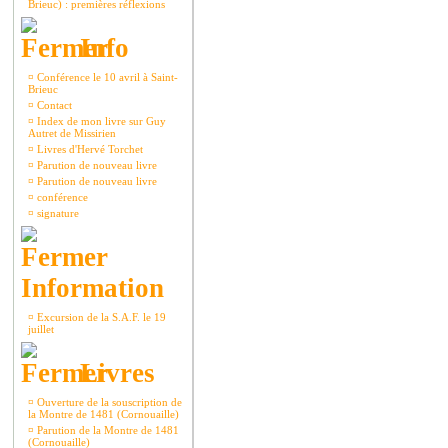
Brieuc) : premières réflexions
Info
¤
Conférence le 10 avril à Saint-
Brieuc
¤
Contact
¤
Index de mon livre sur Guy
Autret de Missirien
¤
Livres d'Hervé Torchet
¤
Parution de nouveau livre
¤
Parution de nouveau livre
¤
conférence
¤
signature
Information
¤
Excursion de la S.A.F. le 19
juillet
Livres
¤
Ouverture de la souscription de
la Montre de 1481 (Cornouaille)
¤
Parution de la Montre de 1481
(Cornouaille)