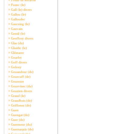
¤
Frollo de Kerlivio
¤
Fustec (le)
¤
Gall (le) divers
¤
Gallou (le)
¤
Galloudec
¤
Gascoing (le)
¤
Gauvain
¤
Gentil (le)
¤
Geoffroy divers
¤
Glas (du)
¤
Gluidic (le)
¤
Glémarec
¤
Goarlot
¤
Goff divers
¤
Golouy
¤
Gouandour (de)
¤
Gourcuff (de)
¤
Gourezre
¤
Gourvinec (du)
¤
Gouzien divers
¤
Grand (le)
¤
Grandbois (de)
¤
Griffonez (de)
¤
Guen
¤
Guengat (de)
¤
Guer (de)
¤
Guermeur (du)
¤
Guernarpin (de)