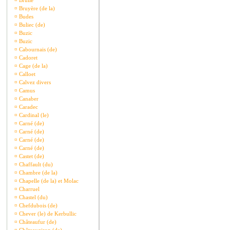
¤
Brullé
¤
Bruyère (de la)
¤
Budes
¤
Buliec (de)
¤
Buzic
¤
Buzic
¤
Cabournais (de)
¤
Cadoret
¤
Cage (de la)
¤
Calloet
¤
Calvez divers
¤
Camus
¤
Canaber
¤
Caradec
¤
Cardinal (le)
¤
Carné (de)
¤
Carné (de)
¤
Carné (de)
¤
Carné (de)
¤
Castet (de)
¤
Chaffault (du)
¤
Chambre (de la)
¤
Chapelle (de la) et Molac
¤
Charruel
¤
Chastel (du)
¤
Chefdubois (de)
¤
Chever (le) de Kerbullic
¤
Châteaufur (de)