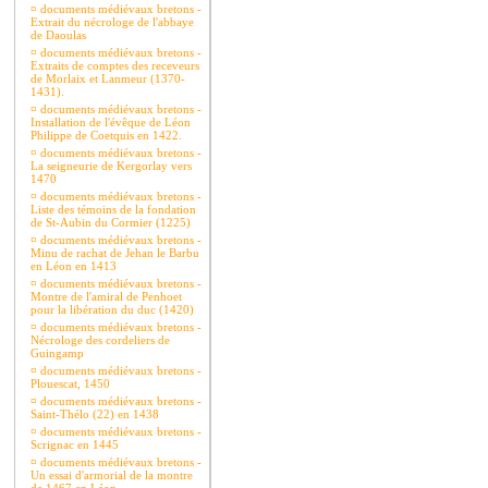
¤
documents médiévaux bretons -
Extrait du nécrologe de l'abbaye
de Daoulas
¤
documents médiévaux bretons -
Extraits de comptes des receveurs
de Morlaix et Lanmeur (1370-
1431).
¤
documents médiévaux bretons -
Installation de l'évêque de Léon
Philippe de Coetquis en 1422.
¤
documents médiévaux bretons -
La seigneurie de Kergorlay vers
1470
¤
documents médiévaux bretons -
Liste des témoins de la fondation
de St-Aubin du Cormier (1225)
¤
documents médiévaux bretons -
Minu de rachat de Jehan le Barbu
en Léon en 1413
¤
documents médiévaux bretons -
Montre de l'amiral de Penhoet
pour la libération du duc (1420)
¤
documents médiévaux bretons -
Nécrologe des cordeliers de
Guingamp
¤
documents médiévaux bretons -
Plouescat, 1450
¤
documents médiévaux bretons -
Saint-Thélo (22) en 1438
¤
documents médiévaux bretons -
Scrignac en 1445
¤
documents médiévaux bretons -
Un essai d'armorial de la montre