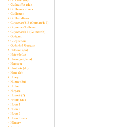
¤
Guicastel (de)
¤
Guilguiffin (du)
¤
Guillaume divers
¤
Guillemot
¤
Guillou divers
¤
Guyomarc'h 2 (Guimarc'h 2)
¤
Guyomarc'h divers
¤
Guyomarch 1 (Guimarc'h)
¤
Guégant
¤
Guéguenou
¤
Guéméné-Guégant
¤
Haffond (du)
¤
Haie (de la)
¤
Harmoye (de la)
¤
Harscoet
¤
Hautbois (du)
¤
Heuc (le)
¤
Hilary
¤
Hilguy (du)
¤
Hillion
¤
Hirgarz
¤
Honoré (l')
¤
Houlle (du)
¤
Huon 1
¤
Huon 2
¤
Huon 3
¤
Huon divers
¤
Hémery