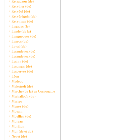
¤
Kersauzon (de)
¤
Kerviher (de)
¤
Kervéol (de)
¤
Kervéréguin (de)
¤
Kerynisan (de)
¤
Lagadec (le)
¤
Lande (de la)
¤
Langueouez (de)
¤
Lanros (de)
¤
Laval (de)
¤
Lesaudevez (de)
¤
Lesaudevez (de)
¤
Lesivy (de)
¤
Lesongar (de)
¤
Lespervez (de)
¤
Léon
¤
Madeuc
¤
Malestroit (de)
¤
Marche (de la) en Cornouaille
¤
Marhallac'h (du)
¤
Marigo
¤
Menez (du)
¤
Moeam
¤
Moellien (de)
¤
Moreau
¤
Morillon
¤
Mur (de et du)
¤
Nevet (de)