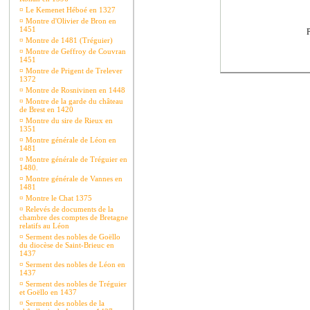
¤
Le Kemenet Héboé en 1327
¤
Montre d'Olivier de Bron en
1451
P
¤
Montre de 1481 (Tréguier)
¤
Montre de Geffroy de Couvran
1451
¤
Montre de Prigent de Trelever
1372
¤
Montre de Rosnivinen en 1448
¤
Montre de la garde du château
de Brest en 1420
¤
Montre du sire de Rieux en
1351
¤
Montre générale de Léon en
1481
¤
Montre générale de Tréguier en
1480.
¤
Montre générale de Vannes en
1481
¤
Montre le Chat 1375
¤
Relevés de documents de la
chambre des comptes de Bretagne
relatifs au Léon
¤
Serment des nobles de Goëllo
du diocèse de Saint-Brieuc en
1437
¤
Serment des nobles de Léon en
1437
¤
Serment des nobles de Tréguier
et Goëllo en 1437
¤
Serment des nobles de la