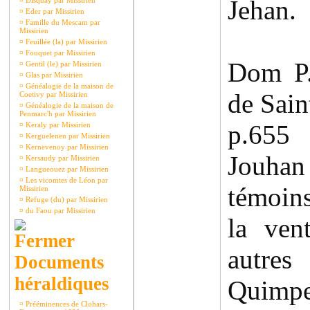
Jehan.
¤
Disquay par Missirien
¤
Eder par Missirien
¤
Famille du Mescam par
Missirien
¤
Feuillée (la) par Missirien
¤
Fouquet par Missirien
Dom P.
¤
Gentil (le) par Missirien
¤
Glas par Missirien
¤
Généalogie de la maison de
de Sain
Coetivy par Missirien
¤
Généalogie de la maison de
Penmarc'h par Missirien
p.65
¤
Keraly par Missirien
¤
Kerguelenen par Missirien
¤
Kernevenoy par Missirien
Jouhan
¤
Kersaudy par Missirien
¤
Langueouez par Missirien
¤
Les vicomtes de Léon par
témoin
Missirien
¤
Refuge (du) par Missirien
¤
du Faou par Missirien
la ven
autr
Documents
héraldiques
Quimpe
¤
Prééminences de Clohars-