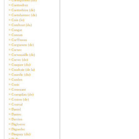
¤
Coetsquiriou (de)
¤
Coettredrez
¤
Coettrehiou (de)
¤
Coetuhannec (de)
¤
Coin (le)
¤
Combout (du)
¤
Congar
¤
Connan
¤
Corffineau
¤
Corguezen (de)
¤
Cornec
¤
Cornouaille (de)
¤
Correc (de)
¤
Cosquer (du)
¤
Coudraie (de la)
¤
Couedic (du)
¤
Cozden
¤
Cozic
¤
Crenezant
¤
Croespilau (de)
¤
Crozon (de)
¤
Crozval
¤
Daniel
¤
Dantec
¤
Derrien
¤
Digloerec
¤
Digoedec
¤
Disquay (du)