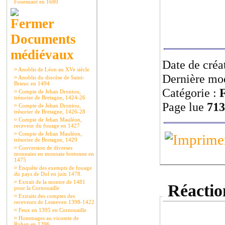
Fouesnant en 1680
Documents
médiévaux
Date de créa
¤
Anoblis de Léon au XVe siècle
Dernière mod
¤
Anoblis du diocèse de Saint-
Brieuc en 1494
Catégorie :
F
¤
Compte de Jehan Droniou,
trésorier de Bretagne, 1424-26
Page lue
713
¤
Compte de Jehan Droniou,
trésorier de Bretagne, 1426-28
¤
Compte de Jehan Mauléon,
receveur du fouage en 1427
¤
Compte de Jehan Mauléon,
trésorier de Bretagne, 1429
¤
Conversion de diverses
monnaies en monnaie bretonne en
1475
¤
Enquête des exempts de fouage
du pays de Dol en juin 1478.
¤
Extrait de la montre de 1481
Réaction
pour la Cornouaille
¤
Extraits des comptes des
receveurs de Lesneven 1398-1422
¤
Feux en 1395 en Cornouaille
¤
Hommages au vicomte de
Rohan en 1396