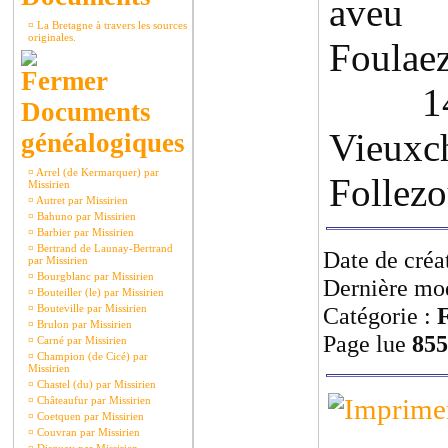
aveu
¤
La Bretagne à travers les sources
originales.
Foulae
1470
Documents
Vieuxc
généalogiques
¤
Arrel (de Kermarquer) par
Follezo
Missirien
¤
Autret par Missirien
¤
Bahuno par Missirien
¤
Barbier par Missirien
¤
Bertrand de Launay-Bertrand
Date de créa
par Missirien
¤
Bourgblanc par Missirien
Dernière mod
¤
Bouteiller (le) par Missirien
¤
Bouteville par Missirien
Catégorie :
F
¤
Brulon par Missirien
Page lue
855
¤
Carné par Missirien
¤
Champion (de Cicé) par
Missirien
¤
Chastel (du) par Missirien
¤
Châteaufur par Missirien
¤
Coetquen par Missirien
¤
Couvran par Missirien