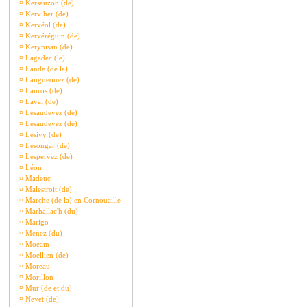
¤
Kersauzon (de)
¤
Kerviher (de)
¤
Kervéol (de)
¤
Kervéréguin (de)
¤
Kerynisan (de)
¤
Lagadec (le)
¤
Lande (de la)
¤
Langueouez (de)
¤
Lanros (de)
¤
Laval (de)
¤
Lesaudevez (de)
¤
Lesaudevez (de)
¤
Lesivy (de)
¤
Lesongar (de)
¤
Lespervez (de)
¤
Léon
¤
Madeuc
¤
Malestroit (de)
¤
Marche (de la) en Cornouaille
¤
Marhallac'h (du)
¤
Marigo
¤
Menez (du)
¤
Moeam
¤
Moellien (de)
¤
Moreau
¤
Morillon
¤
Mur (de et du)
¤
Nevet (de)