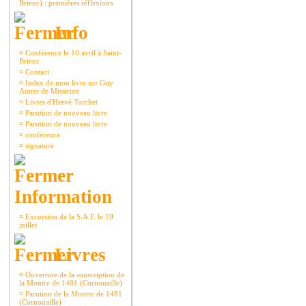
Brieuc) : premières réflexions
Info
¤
Conférence le 10 avril à Saint-
Brieuc
¤
Contact
¤
Index de mon livre sur Guy
Autret de Missirien
¤
Livres d'Hervé Torchet
¤
Parution de nouveau livre
¤
Parution de nouveau livre
¤
conférence
¤
signature
Information
¤
Excursion de la S.A.F. le 19
juillet
Livres
¤
Ouverture de la souscription de
la Montre de 1481 (Cornouaille)
¤
Parution de la Montre de 1481
(Cornouaille)