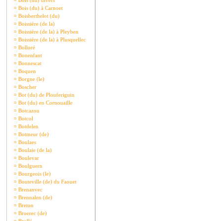
¤
Bois (du) divers
¤
Bois (du) à Carnoet
¤
Boisberthelot (du)
¤
Boissière (de la)
¤
Boissière (de la) à Pleyben
¤
Boissière (de la) à Plusquellec
¤
Bolloré
¤
Bonenfant
¤
Bonnescat
¤
Boquen
¤
Borgne (le)
¤
Boscher
¤
Bot (du) de Plouferiguin
¤
Bot (du) en Cornouaille
¤
Botcazou
¤
Botcol
¤
Botdelen
¤
Botmeur (de)
¤
Boulaes
¤
Boulaie (de la)
¤
Boulevar
¤
Boulguern
¤
Bourgeois (le)
¤
Bouteville (de) du Faouet
¤
Brenanvec
¤
Brennalen (de)
¤
Breton
¤
Broerec (de)