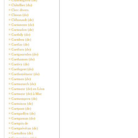
¤
Châteaugiron (de)
¤
Châtellier (du)
¤
Clerc divers
¤
Clisson (de)
¤
Cléhunault (de)
¤
Coetanezre (de)
¤
Coetaudon (de)
¤
Coetbily (de)
¤
Coetderu (de)
¤
Coetfao (de)
¤
Coetforn (de)
¤
Coetgoureden (de)
¤
Coethamon (de)
¤
Coetivy (de)
¤
Coetlegent (de)
¤
Coetlestrémeur (de)
¤
Coetmen (de)
¤
Coetmenech (de)
¤
Coetmeur (de) en Léon
¤
Coetmeur (de) à Mur
¤
Coetnempren (de)
¤
Coetninon (de)
¤
Coetpont (de)
¤
Coetquelfen (de)
¤
Coetquenan (de)
¤
Coetquis de
¤
Coetquévéran (de)
¤
Coetsaliou (de)