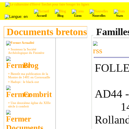
Accueil
Blog
Liens
Nouvelles
Stats
Documents bretons
Familles
Actualité
¤
Soutenez la Société
Archéologique du Finistère
Blog
FOLLE
¤
Bientôt ma publication de la
Montre de 1481 en Cornouaille
¤
Hadopi : le black-out
AD44 -
Combrit
1435
¤
Une deuxième église du XIIIe
siècle à combrit
Rolla
Documents