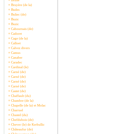
¤
Brullé
¤
Bruyère (de la)
¤
Budes
¤
Buliec (de)
¤
Buzic
¤
Buzic
¤
Cabournais (de)
¤
Cadoret
¤
Cage (de la)
¤
Calloet
¤
Calvez divers
¤
Camus
¤
Canaber
¤
Caradec
¤
Cardinal (le)
¤
Carné (de)
¤
Carné (de)
¤
Carné (de)
¤
Carné (de)
¤
Castet (de)
¤
Chaffault (du)
¤
Chambre (de la)
¤
Chapelle (de la) et Molac
¤
Charruel
¤
Chastel (du)
¤
Chefdubois (de)
¤
Chever (le) de Kerbullic
¤
Châteaufur (de)