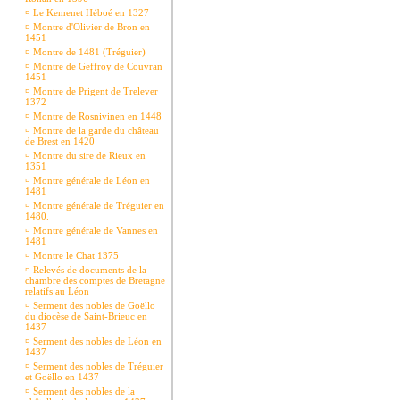
¤
Le Kemenet Héboé en 1327
¤
Montre d'Olivier de Bron en
1451
¤
Montre de 1481 (Tréguier)
¤
Montre de Geffroy de Couvran
1451
¤
Montre de Prigent de Trelever
1372
¤
Montre de Rosnivinen en 1448
¤
Montre de la garde du château
de Brest en 1420
¤
Montre du sire de Rieux en
1351
¤
Montre générale de Léon en
1481
¤
Montre générale de Tréguier en
1480.
¤
Montre générale de Vannes en
1481
¤
Montre le Chat 1375
¤
Relevés de documents de la
chambre des comptes de Bretagne
relatifs au Léon
¤
Serment des nobles de Goëllo
du diocèse de Saint-Brieuc en
1437
¤
Serment des nobles de Léon en
1437
¤
Serment des nobles de Tréguier
et Goëllo en 1437
¤
Serment des nobles de la