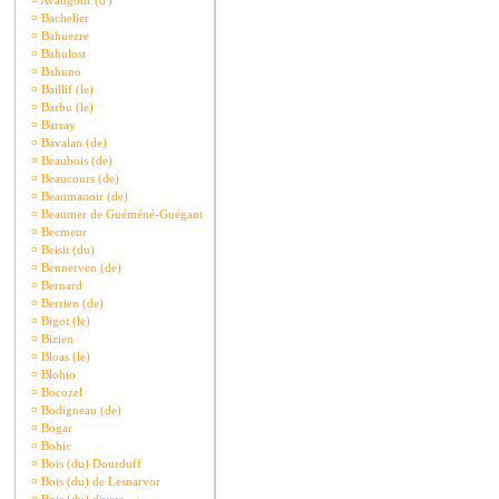
¤
Avaugour (d')
¤
Bachelier
¤
Bahuezre
¤
Bahulost
¤
Bahuno
¤
Baillif (le)
¤
Barbu (le)
¤
Barray
¤
Bavalan (de)
¤
Beaubois (de)
¤
Beaucours (de)
¤
Beaumanoir (de)
¤
Beaumer de Guéméné-Guégant
¤
Becmeur
¤
Beisit (du)
¤
Bennerven (de)
¤
Bernard
¤
Berrien (de)
¤
Bigot (le)
¤
Bizien
¤
Bloas (le)
¤
Blohio
¤
Bocozel
¤
Bodigneau (de)
¤
Bogar
¤
Bohic
¤
Bois (du) Dourduff
¤
Bois (du) de Lesnarvor