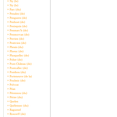
¤
Ny (le)
¤
Ny (le)
¤
Parc (du)
¤
Penalen (de)
¤
Penguern (de)
¤
Penhoet (de)
¤
Penisquin (de)
¤
Penmarc'h (de)
¤
Penmorvan (de)
¤
Perrien (de)
¤
Pestivien (de)
¤
Plessis (du)
¤
Ploeuc (de)
¤
Plusquellec (de)
¤
Poher (de)
¤
Pont-Château (de)
¤
Pontcallec (de)
¤
Ponthou (du)
¤
Porteneuve (de la)
¤
Poulmic (de)
¤
Prévost
¤
Péan
¤
Pérennou (du)
¤
Périer (du)
¤
Quelen
¤
Quélennec (du)
¤
Raguenel
¤
Roscerff (de)