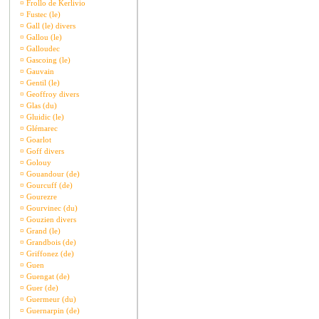
¤
Frollo de Kerlivio
¤
Fustec (le)
¤
Gall (le) divers
¤
Gallou (le)
¤
Galloudec
¤
Gascoing (le)
¤
Gauvain
¤
Gentil (le)
¤
Geoffroy divers
¤
Glas (du)
¤
Gluidic (le)
¤
Glémarec
¤
Goarlot
¤
Goff divers
¤
Golouy
¤
Gouandour (de)
¤
Gourcuff (de)
¤
Gourezre
¤
Gourvinec (du)
¤
Gouzien divers
¤
Grand (le)
¤
Grandbois (de)
¤
Griffonez (de)
¤
Guen
¤
Guengat (de)
¤
Guer (de)
¤
Guermeur (du)
¤
Guernarpin (de)