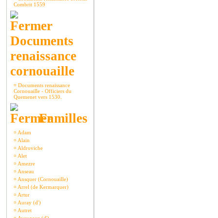
Combrit 1559
Documents
renaissance
cornouaille
¤
Documents renaissance
Cornouaille - Officiers du
Quemenet vers 1530.
Familles
¤
Adam
¤
Alain
¤
Aldroviche
¤
Alet
¤
Amezre
¤
Anseau
¤
Ansquer (Cornouaille)
¤
Arrel (de Kermarquer)
¤
Artur
¤
Auray (d')
¤
Autret