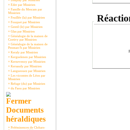
¤
Disquay par Missirien
¤
Eder par Missirien
¤
Famille du Mescam par
Missirien
Réaction
¤
Feuillée (la) par Missirien
¤
Fouquet par Missirien
¤
Gentil (le) par Missirien
¤
Glas par Missirien
¤
Généalogie de la maison de
Coetivy par Missirien
¤
Généalogie de la maison de
Penmarc'h par Missirien
P
¤
Keraly par Missirien
¤
Kerguelenen par Missirien
¤
Kernevenoy par Missirien
¤
Kersaudy par Missirien
¤
Langueouez par Missirien
¤
Les vicomtes de Léon par
Missirien
¤
Refuge (du) par Missirien
¤
du Faou par Missirien
Documents
héraldiques
¤
Prééminences de Clohars-