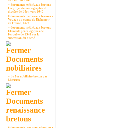
de 1467 en Léon
¤
documents médiévaux bretons -
Un projet de monographie du
diocèse de Léon vers 1640
¤
documents médiévaux bretons -
Voyage du comte de Richemont
en France, 1424.
¤
documents médiévaux bretons -
Éléments généalogiques de
l'enquête de 1341 sur la
succession du duché
Documents
nobiliaires
¤
Le 1er nobiliaire breton par
Missirien
Documents
renaissance
bretons
¤
documents renaissance bretons -