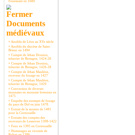
Fouesnant en 1680
Documents
médiévaux
¤
Anoblis de Léon au XVe siècle
¤
Anoblis du diocèse de Saint-
Brieuc en 1494
¤
Compte de Jehan Droniou,
trésorier de Bretagne, 1424-26
¤
Compte de Jehan Droniou,
trésorier de Bretagne, 1426-28
¤
Compte de Jehan Mauléon,
receveur du fouage en 1427
¤
Compte de Jehan Mauléon,
trésorier de Bretagne, 1429
¤
Conversion de diverses
monnaies en monnaie bretonne en
1475
¤
Enquête des exempts de fouage
du pays de Dol en juin 1478.
¤
Extrait de la montre de 1481
pour la Cornouaille
¤
Extraits des comptes des
receveurs de Lesneven 1398-1422
¤
Feux en 1395 en Cornouaille
¤
Hommages au vicomte de
Rohan en 1396