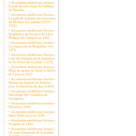
¤
documents médiévaux bretons -
Extrait du nécrologe de l'abbaye
de Daoulas
¤
documents médiévaux bretons -
Extraits de comptes des receveurs
de Morlaix et Lanmeur (1370-
1431).
¤
documents médiévaux bretons -
Installation de l'évêque de Léon
Philippe de Coetquis en 1422.
¤
documents médiévaux bretons -
La seigneurie de Kergorlay vers
1470
¤
documents médiévaux bretons -
Liste des témoins de la fondation
de St-Aubin du Cormier (1225)
¤
documents médiévaux bretons -
Minu de rachat de Jehan le Barbu
en Léon en 1413
¤
documents médiévaux bretons -
Montre de l'amiral de Penhoet
pour la libération du duc (1420)
¤
documents médiévaux bretons -
Nécrologe des cordeliers de
Guingamp
¤
documents médiévaux bretons -
Plouescat, 1450
¤
documents médiévaux bretons -
Saint-Thélo (22) en 1438
¤
documents médiévaux bretons -
Scrignac en 1445
¤
documents médiévaux bretons -
Un essai d'armorial de la montre