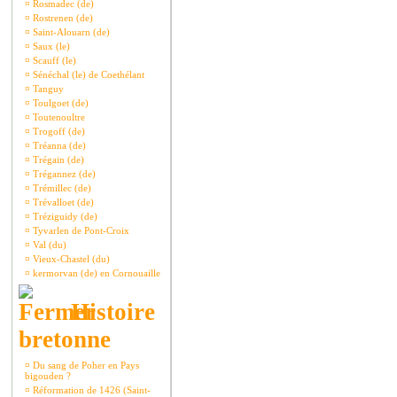
¤
Rosmadec (de)
¤
Rostrenen (de)
¤
Saint-Alouarn (de)
¤
Saux (le)
¤
Scauff (le)
¤
Sénéchal (le) de Coethélant
¤
Tanguy
¤
Toulgoet (de)
¤
Toutenoultre
¤
Trogoff (de)
¤
Tréanna (de)
¤
Trégain (de)
¤
Trégannez (de)
¤
Trémillec (de)
¤
Trévalloet (de)
¤
Tréziguidy (de)
¤
Tyvarlen de Pont-Croix
¤
Val (du)
¤
Vieux-Chastel (du)
¤
kermorvan (de) en Cornouaille
Histoire
bretonne
¤
Du sang de Poher en Pays
bigouden ?
¤
Réformation de 1426 (Saint-