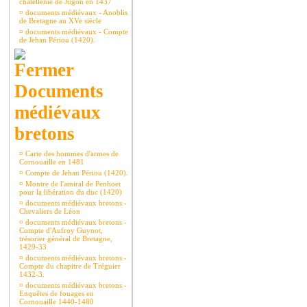
châtellenie de Jugon en 1437
¤
documents médiévaux - Anoblis
de Bretagne au XVe siècle
¤
documents médiévaux - Compte
de Jehan Périou (1420).
Documents
médiévaux
bretons
¤
Carte des hommes d'armes de
Cornouaille en 1481
¤
Compte de Jehan Périou (1420).
¤
Montre de l'amiral de Penhoet
pour la libération du duc (1420)
¤
documents médiévaux bretons -
Chevaliers de Léon
¤
documents médiévaux bretons -
Compte d'Aufroy Guynot,
trésorier général de Bretagne,
1429-33
¤
documents médiévaux bretons -
Compte du chapitre de Tréguier
1432-3.
¤
documents médiévaux bretons -
Enquêtes de fouages en
Cornouaille 1440-1480