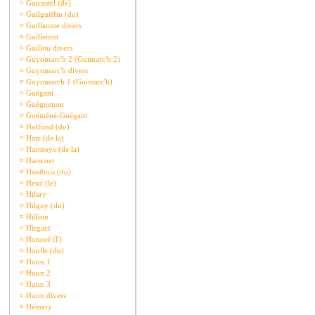
¤
Guicastel (de)
¤
Guilguiffin (du)
¤
Guillaume divers
¤
Guillemot
¤
Guillou divers
¤
Guyomarc'h 2 (Guimarc'h 2)
¤
Guyomarc'h divers
¤
Guyomarch 1 (Guimarc'h)
¤
Guégant
¤
Guéguenou
¤
Guéméné-Guégant
¤
Haffond (du)
¤
Haie (de la)
¤
Harmoye (de la)
¤
Harscoet
¤
Hautbois (du)
¤
Heuc (le)
¤
Hilary
¤
Hilguy (du)
¤
Hillion
¤
Hirgarz
¤
Honoré (l')
¤
Houlle (du)
¤
Huon 1
¤
Huon 2
¤
Huon 3
¤
Huon divers
¤
Hémery