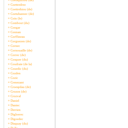
¤
Coetsquiriou (de)
¤
Coettredrez
¤
Coettrehiou (de)
¤
Coetuhannec (de)
¤
Coin (le)
¤
Combout (du)
¤
Congar
¤
Connan
¤
Corffineau
¤
Corguezen (de)
¤
Cornec
¤
Cornouaille (de)
¤
Correc (de)
¤
Cosquer (du)
¤
Coudraie (de la)
¤
Couedic (du)
¤
Cozden
¤
Cozic
¤
Crenezant
¤
Croespilau (de)
¤
Crozon (de)
¤
Crozval
¤
Daniel
¤
Dantec
¤
Derrien
¤
Digloerec
¤
Digoedec
¤
Disquay (du)