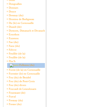
¤
Dollo
¤
Dongoallen
¤
Donnars
¤
Douce
¤
Dresnay (du)
¤
Droniou de Bodigneau
¤
Du (le) en Cornouaille
¤
Duault (de)
¤
Dymoen, Dimanach et Divanach
¤
Ernothon
¤
Euzenou
¤
Fao (du)
¤
Faou (du)
¤
Febvre
¤
Feuillée (de la)
¤
Feuillée (de la)
¤
Floc'h
Follezou (du)
¤
Forest (de la) en Cornouaille
¤
Forestier (le) en Cornouaille
¤
Fou (du) de Bezidel
¤
Fou (du) de Pont-Croix
¤
Fou (du) divers
¤
Foucault de Lesoulouarn
¤
Fouesnant (de)
¤
Fraval
¤
Fresnay (du)
¤
Fresne (du)