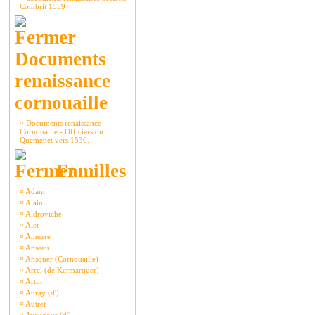
Combrit 1559
Documents
renaissance
cornouaille
¤
Documents renaissance
Cornouaille - Officiers du
Quemenet vers 1530.
Familles
¤
Adam
¤
Alain
¤
Aldroviche
¤
Alet
¤
Amezre
¤
Anseau
¤
Ansquer (Cornouaille)
¤
Arrel (de Kermarquer)
¤
Artur
¤
Auray (d')
¤
Autret