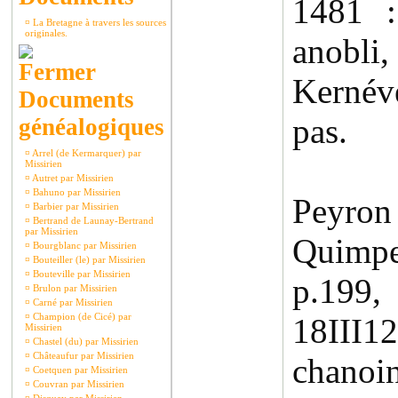
1481 :
¤
La Bretagne à travers les sources
originales.
anobli
Kernév
Documents
pas.
généalogiques
¤
Arrel (de Kermarquer) par
Missirien
¤
Autret par Missirien
¤
Bahuno par Missirien
Peyron
¤
Barbier par Missirien
¤
Bertrand de Launay-Bertrand
par Missirien
Quimpe
¤
Bourgblanc par Missirien
¤
Bouteiller (le) par Missirien
¤
Bouteville par Missirien
p.1
¤
Brulon par Missirien
¤
Carné par Missirien
¤
Champion (de Cicé) par
18III1
Missirien
¤
Chastel (du) par Missirien
¤
Châteaufur par Missirien
chanoin
¤
Coetquen par Missirien
¤
Couvran par Missirien