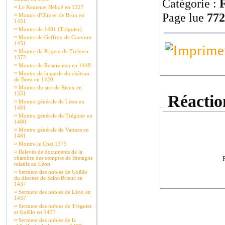
Catégorie :
F
¤
Le Kemenet Héboé en 1327
Page lue
772
¤
Montre d'Olivier de Bron en
1451
¤
Montre de 1481 (Tréguier)
¤
Montre de Geffroy de Couvran
1451
¤
Montre de Prigent de Trelever
1372
¤
Montre de Rosnivinen en 1448
¤
Montre de la garde du château
de Brest en 1420
¤
Montre du sire de Rieux en
1351
Réaction
¤
Montre générale de Léon en
1481
¤
Montre générale de Tréguier en
1480.
¤
Montre générale de Vannes en
1481
¤
Montre le Chat 1375
¤
Relevés de documents de la
chambre des comptes de Bretagne
P
relatifs au Léon
¤
Serment des nobles de Goëllo
du diocèse de Saint-Brieuc en
1437
¤
Serment des nobles de Léon en
1437
¤
Serment des nobles de Tréguier
et Goëllo en 1437
¤
Serment des nobles de la