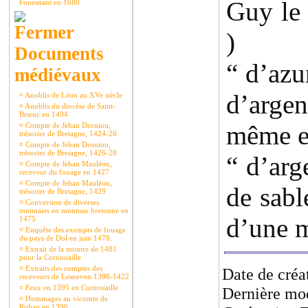
Guy le 
Fouesnant en 1680
)
Documents
“ d’azu
médiévaux
d’arg
¤
Anoblis de Léon au XVe siècle
¤
Anoblis du diocèse de Saint-
Brieuc en 1494
même en
¤
Compte de Jehan Droniou,
trésorier de Bretagne, 1424-26
¤
Compte de Jehan Droniou,
trésorier de Bretagne, 1426-28
“ d’arg
¤
Compte de Jehan Mauléon,
receveur du fouage en 1427
¤
Compte de Jehan Mauléon,
de sabl
trésorier de Bretagne, 1429
¤
Conversion de diverses
monnaies en monnaie bretonne en
d’une 
1475
¤
Enquête des exempts de fouage
du pays de Dol en juin 1478.
¤
Extrait de la montre de 1481
pour la Cornouaille
¤
Extraits des comptes des
Date de créa
receveurs de Lesneven 1398-1422
¤
Feux en 1395 en Cornouaille
Dernière mod
¤
Hommages au vicomte de
Rohan en 1396