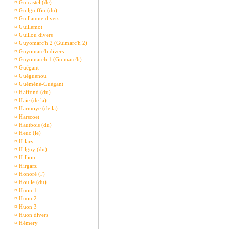
¤
Guicastel (de)
¤
Guilguiffin (du)
¤
Guillaume divers
¤
Guillemot
¤
Guillou divers
¤
Guyomarc'h 2 (Guimarc'h 2)
¤
Guyomarc'h divers
¤
Guyomarch 1 (Guimarc'h)
¤
Guégant
¤
Guéguenou
¤
Guéméné-Guégant
¤
Haffond (du)
¤
Haie (de la)
¤
Harmoye (de la)
¤
Harscoet
¤
Hautbois (du)
¤
Heuc (le)
¤
Hilary
¤
Hilguy (du)
¤
Hillion
¤
Hirgarz
¤
Honoré (l')
¤
Houlle (du)
¤
Huon 1
¤
Huon 2
¤
Huon 3
¤
Huon divers
¤
Hémery