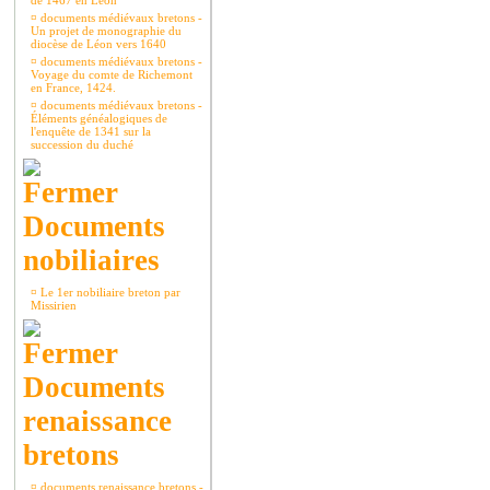
de 1467 en Léon
¤
documents médiévaux bretons -
Un projet de monographie du
diocèse de Léon vers 1640
¤
documents médiévaux bretons -
Voyage du comte de Richemont
en France, 1424.
¤
documents médiévaux bretons -
Éléments généalogiques de
l'enquête de 1341 sur la
succession du duché
Documents
nobiliaires
¤
Le 1er nobiliaire breton par
Missirien
Documents
renaissance
bretons
¤
documents renaissance bretons -