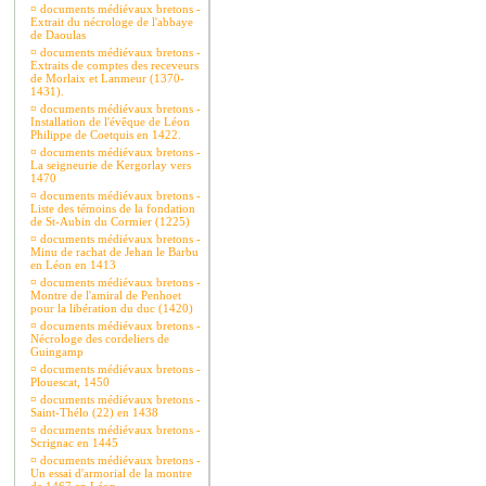
¤
documents médiévaux bretons -
Extrait du nécrologe de l'abbaye
de Daoulas
¤
documents médiévaux bretons -
Extraits de comptes des receveurs
de Morlaix et Lanmeur (1370-
1431).
¤
documents médiévaux bretons -
Installation de l'évêque de Léon
Philippe de Coetquis en 1422.
¤
documents médiévaux bretons -
La seigneurie de Kergorlay vers
1470
¤
documents médiévaux bretons -
Liste des témoins de la fondation
de St-Aubin du Cormier (1225)
¤
documents médiévaux bretons -
Minu de rachat de Jehan le Barbu
en Léon en 1413
¤
documents médiévaux bretons -
Montre de l'amiral de Penhoet
pour la libération du duc (1420)
¤
documents médiévaux bretons -
Nécrologe des cordeliers de
Guingamp
¤
documents médiévaux bretons -
Plouescat, 1450
¤
documents médiévaux bretons -
Saint-Thélo (22) en 1438
¤
documents médiévaux bretons -
Scrignac en 1445
¤
documents médiévaux bretons -
Un essai d'armorial de la montre