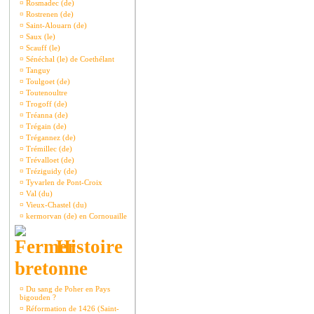
¤
Rosmadec (de)
¤
Rostrenen (de)
¤
Saint-Alouarn (de)
¤
Saux (le)
¤
Scauff (le)
¤
Sénéchal (le) de Coethélant
¤
Tanguy
¤
Toulgoet (de)
¤
Toutenoultre
¤
Trogoff (de)
¤
Tréanna (de)
¤
Trégain (de)
¤
Trégannez (de)
¤
Trémillec (de)
¤
Trévalloet (de)
¤
Tréziguidy (de)
¤
Tyvarlen de Pont-Croix
¤
Val (du)
¤
Vieux-Chastel (du)
¤
kermorvan (de) en Cornouaille
Histoire
bretonne
¤
Du sang de Poher en Pays
bigouden ?
¤
Réformation de 1426 (Saint-