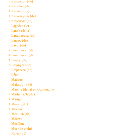
¤
Kersauzon (de)
¤
Kerviher (de)
¤
Kervéol (de)
¤
Kervéréguin (de)
¤
Kerynisan (de)
¤
Lagadec (le)
¤
Lande (de la)
¤
Langueouez (de)
¤
Lanros (de)
¤
Laval (de)
¤
Lesaudevez (de)
¤
Lesaudevez (de)
¤
Lesivy (de)
¤
Lesongar (de)
¤
Lespervez (de)
¤
Léon
¤
Madeuc
¤
Malestroit (de)
¤
Marche (de la) en Cornouaille
¤
Marhallac'h (du)
¤
Marigo
¤
Menez (du)
¤
Moeam
¤
Moellien (de)
¤
Moreau
¤
Morillon
¤
Mur (de et du)
¤
Nevet (de)