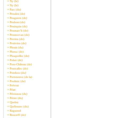
¤
Ny (le)
¤
Ny (le)
¤
Parc (du)
¤
Penalen (de)
¤
Penguern (de)
¤
Penhoet (de)
¤
Penisquin (de)
¤
Penmarc'h (de)
¤
Penmorvan (de)
¤
Perrien (de)
¤
Pestivien (de)
¤
Plessis (du)
¤
Ploeuc (de)
¤
Plusquellec (de)
¤
Poher (de)
¤
Pont-Château (de)
¤
Pontcallec (de)
¤
Ponthou (du)
¤
Porteneuve (de la)
¤
Poulmic (de)
¤
Prévost
¤
Péan
¤
Pérennou (du)
¤
Périer (du)
¤
Quelen
¤
Quélennec (du)
¤
Raguenel
¤
Roscerff (de)