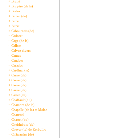
¤
Brullé
¤
Bruyère (de la)
¤
Budes
¤
Buliec (de)
¤
Buzic
¤
Buzic
¤
Cabournais (de)
¤
Cadoret
¤
Cage (de la)
¤
Calloet
¤
Calvez divers
¤
Camus
¤
Canaber
¤
Caradec
¤
Cardinal (le)
¤
Carné (de)
¤
Carné (de)
¤
Carné (de)
¤
Carné (de)
¤
Castet (de)
¤
Chaffault (du)
¤
Chambre (de la)
¤
Chapelle (de la) et Molac
¤
Charruel
¤
Chastel (du)
¤
Chefdubois (de)
¤
Chever (le) de Kerbullic
¤
Châteaufur (de)