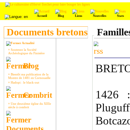
Accueil
Blog
Liens
Nouvelles
Stats
Documents bretons
Famille
Actualité
¤
Soutenez la Société
Archéologique du Finistère
Blog
BRET
¤
Bientôt ma publication de la
Montre de 1481 en Cornouaille
¤
Hadopi : le black-out
1426 :
Combrit
Pluguf
¤
Une deuxième église du XIIIe
siècle à combrit
Botcazo
Documents