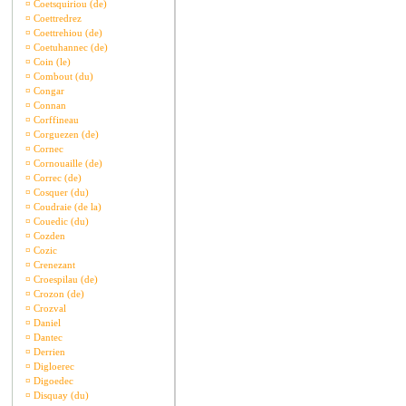
¤
Coetsquiriou (de)
¤
Coettredrez
¤
Coettrehiou (de)
¤
Coetuhannec (de)
¤
Coin (le)
¤
Combout (du)
¤
Congar
¤
Connan
¤
Corffineau
¤
Corguezen (de)
¤
Cornec
¤
Cornouaille (de)
¤
Correc (de)
¤
Cosquer (du)
¤
Coudraie (de la)
¤
Couedic (du)
¤
Cozden
¤
Cozic
¤
Crenezant
¤
Croespilau (de)
¤
Crozon (de)
¤
Crozval
¤
Daniel
¤
Dantec
¤
Derrien
¤
Digloerec
¤
Digoedec
¤
Disquay (du)