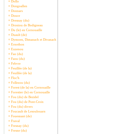
¤
Dollo
¤
Dongoallen
¤
Donnars
¤
Douce
¤
Dresnay (du)
¤
Droniou de Bodigneau
¤
Du (le) en Cornouaille
¤
Duault (de)
¤
Dymoen, Dimanach et Divanach
¤
Ernothon
¤
Euzenou
¤
Fao (du)
¤
Faou (du)
¤
Febvre
¤
Feuillée (de la)
¤
Feuillée (de la)
¤
Floc'h
¤
Follezou (du)
¤
Forest (de la) en Cornouaille
¤
Forestier (le) en Cornouaille
¤
Fou (du) de Bezidel
¤
Fou (du) de Pont-Croix
¤
Fou (du) divers
¤
Foucault de Lesoulouarn
¤
Fouesnant (de)
¤
Fraval
¤
Fresnay (du)
¤
Fresne (du)