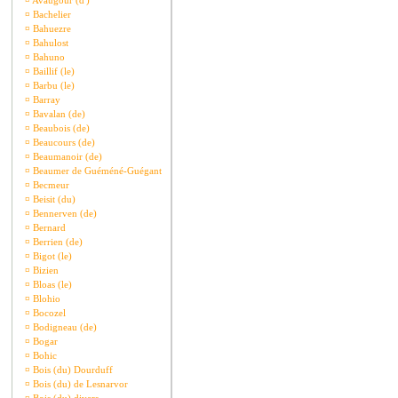
¤
Avaugour (d')
¤
Bachelier
¤
Bahuezre
¤
Bahulost
¤
Bahuno
¤
Baillif (le)
¤
Barbu (le)
¤
Barray
¤
Bavalan (de)
¤
Beaubois (de)
¤
Beaucours (de)
¤
Beaumanoir (de)
¤
Beaumer de Guéméné-Guégant
¤
Becmeur
¤
Beisit (du)
¤
Bennerven (de)
¤
Bernard
¤
Berrien (de)
¤
Bigot (le)
¤
Bizien
¤
Bloas (le)
¤
Blohio
¤
Bocozel
¤
Bodigneau (de)
¤
Bogar
¤
Bohic
¤
Bois (du) Dourduff
¤
Bois (du) de Lesnarvor