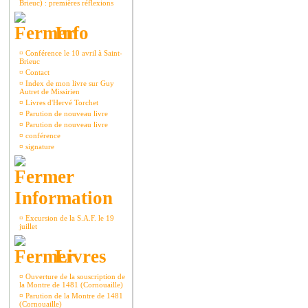
Brieuc) : premières réflexions
Info
¤
Conférence le 10 avril à Saint-
Brieuc
¤
Contact
¤
Index de mon livre sur Guy
Autret de Missirien
¤
Livres d'Hervé Torchet
¤
Parution de nouveau livre
¤
Parution de nouveau livre
¤
conférence
¤
signature
Information
¤
Excursion de la S.A.F. le 19
juillet
Livres
¤
Ouverture de la souscription de
la Montre de 1481 (Cornouaille)
¤
Parution de la Montre de 1481
(Cornouaille)