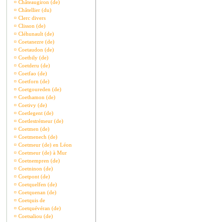
¤
Châteaugiron (de)
¤
Châtellier (du)
¤
Clerc divers
¤
Clisson (de)
¤
Cléhunault (de)
¤
Coetanezre (de)
¤
Coetaudon (de)
¤
Coetbily (de)
¤
Coetderu (de)
¤
Coetfao (de)
¤
Coetforn (de)
¤
Coetgoureden (de)
¤
Coethamon (de)
¤
Coetivy (de)
¤
Coetlegent (de)
¤
Coetlestrémeur (de)
¤
Coetmen (de)
¤
Coetmenech (de)
¤
Coetmeur (de) en Léon
¤
Coetmeur (de) à Mur
¤
Coetnempren (de)
¤
Coetninon (de)
¤
Coetpont (de)
¤
Coetquelfen (de)
¤
Coetquenan (de)
¤
Coetquis de
¤
Coetquévéran (de)
¤
Coetsaliou (de)