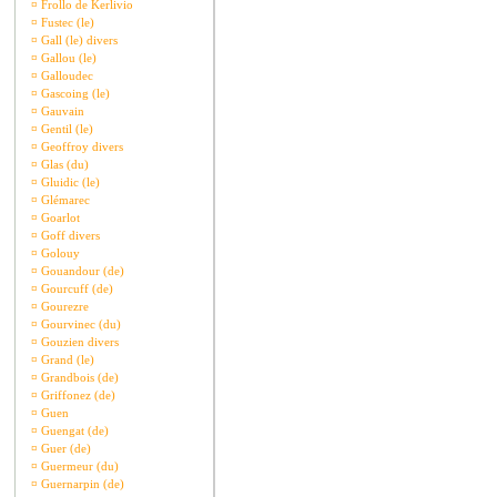
¤
Frollo de Kerlivio
¤
Fustec (le)
¤
Gall (le) divers
¤
Gallou (le)
¤
Galloudec
¤
Gascoing (le)
¤
Gauvain
¤
Gentil (le)
¤
Geoffroy divers
¤
Glas (du)
¤
Gluidic (le)
¤
Glémarec
¤
Goarlot
¤
Goff divers
¤
Golouy
¤
Gouandour (de)
¤
Gourcuff (de)
¤
Gourezre
¤
Gourvinec (du)
¤
Gouzien divers
¤
Grand (le)
¤
Grandbois (de)
¤
Griffonez (de)
¤
Guen
¤
Guengat (de)
¤
Guer (de)
¤
Guermeur (du)
¤
Guernarpin (de)