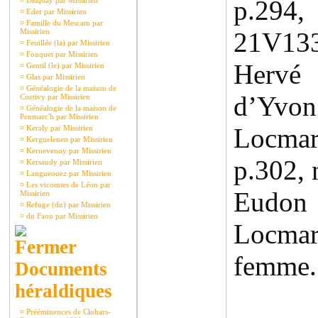
p.2
¤
Disquay par Missirien
¤
Eder par Missirien
¤
Famille du Mescam par
Missirien
21V133
¤
Feuillée (la) par Missirien
¤
Fouquet par Missirien
Hervé 
¤
Gentil (le) par Missirien
¤
Glas par Missirien
¤
Généalogie de la maison de
d’Yv
Coetivy par Missirien
¤
Généalogie de la maison de
Penmarc'h par Missirien
Locmar
¤
Keraly par Missirien
¤
Kerguelenen par Missirien
¤
Kernevenoy par Missirien
p.302,
¤
Kersaudy par Missirien
¤
Langueouez par Missirien
¤
Les vicomtes de Léon par
Eudon
Missirien
¤
Refuge (du) par Missirien
¤
du Faou par Missirien
Locma
femme.
Documents
héraldiques
¤
Prééminences de Clohars-