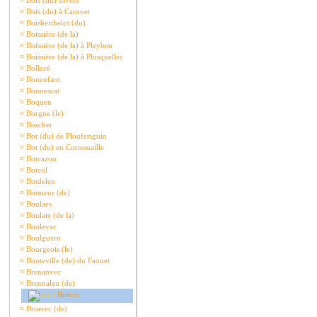
¤
Bois (du) divers
¤
Bois (du) à Carnoet
¤
Boisberthelot (du)
¤
Boissière (de la)
¤
Boissière (de la) à Pleyben
¤
Boissière (de la) à Plusquellec
¤
Bolloré
¤
Bonenfant
¤
Bonnescat
¤
Boquen
¤
Borgne (le)
¤
Boscher
¤
Bot (du) de Plouferiguin
¤
Bot (du) en Cornouaille
¤
Botcazou
¤
Botcol
¤
Botdelen
¤
Botmeur (de)
¤
Boulaes
¤
Boulaie (de la)
¤
Boulevar
¤
Boulguern
¤
Bourgeois (le)
¤
Bouteville (de) du Faouet
¤
Brenanvec
¤
Brennalen (de)
Breton
¤
Broerec (de)