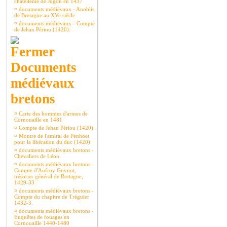
châtellenie de Jugon en 1437
¤
documents médiévaux - Anoblis
de Bretagne au XVe siècle
¤
documents médiévaux - Compte
de Jehan Périou (1420).
Documents
médiévaux
bretons
¤
Carte des hommes d'armes de
Cornouaille en 1481
¤
Compte de Jehan Périou (1420).
¤
Montre de l'amiral de Penhoet
pour la libération du duc (1420)
¤
documents médiévaux bretons -
Chevaliers de Léon
¤
documents médiévaux bretons -
Compte d'Aufroy Guynot,
trésorier général de Bretagne,
1429-33
¤
documents médiévaux bretons -
Compte du chapitre de Tréguier
1432-3.
¤
documents médiévaux bretons -
Enquêtes de fouages en
Cornouaille 1440-1480