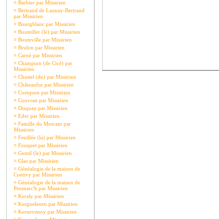
¤
Barbier par Missirien
¤
Bertrand de Launay-Bertrand
par Missirien
¤
Bourgblanc par Missirien
¤
Bouteiller (le) par Missirien
¤
Bouteville par Missirien
¤
Brulon par Missirien
¤
Carné par Missirien
¤
Champion (de Cicé) par
Missirien
¤
Chastel (du) par Missirien
¤
Châteaufur par Missirien
¤
Coetquen par Missirien
¤
Couvran par Missirien
¤
Disquay par Missirien
¤
Eder par Missirien
¤
Famille du Mescam par
Missirien
¤
Feuillée (la) par Missirien
¤
Fouquet par Missirien
¤
Gentil (le) par Missirien
¤
Glas par Missirien
¤
Généalogie de la maison de
Coetivy par Missirien
¤
Généalogie de la maison de
Penmarc'h par Missirien
¤
Keraly par Missirien
¤
Kerguelenen par Missirien
¤
Kernevenoy par Missirien