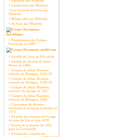
¤
Kersaudy par Missirien
¤
Langueouez par Missirien
¤
Les vicomtes de Léon par
Missirien
¤
Refuge (du) par Missirien
¤
du Faou par Missirien
Documents
héraldiques
¤
Prééminences de Clohars-
Fouesnant en 1680
Documents médiévaux
¤
Anoblis de Léon au XVe siècle
¤
Anoblis du diocèse de Saint-
Brieuc en 1494
¤
Compte de Jehan Droniou,
trésorier de Bretagne, 1424-26
¤
Compte de Jehan Droniou,
trésorier de Bretagne, 1426-28
¤
Compte de Jehan Mauléon,
receveur du fouage en 1427
¤
Compte de Jehan Mauléon,
trésorier de Bretagne, 1429
¤
Conversion de diverses
monnaies en monnaie bretonne en
1475
¤
Enquête des exempts de fouage
du pays de Dol en juin 1478.
¤
Extrait de la montre de 1481
pour la Cornouaille
¤
Extraits des comptes des