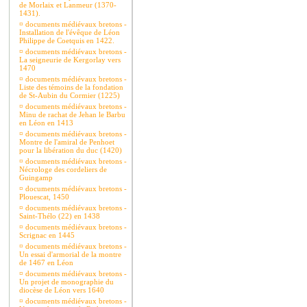
de Morlaix et Lanmeur (1370-
1431).
¤
documents médiévaux bretons -
Installation de l'évêque de Léon
Philippe de Coetquis en 1422.
¤
documents médiévaux bretons -
La seigneurie de Kergorlay vers
1470
¤
documents médiévaux bretons -
Liste des témoins de la fondation
de St-Aubin du Cormier (1225)
¤
documents médiévaux bretons -
Minu de rachat de Jehan le Barbu
en Léon en 1413
¤
documents médiévaux bretons -
Montre de l'amiral de Penhoet
pour la libération du duc (1420)
¤
documents médiévaux bretons -
Nécrologe des cordeliers de
Guingamp
¤
documents médiévaux bretons -
Plouescat, 1450
¤
documents médiévaux bretons -
Saint-Thélo (22) en 1438
¤
documents médiévaux bretons -
Scrignac en 1445
¤
documents médiévaux bretons -
Un essai d'armorial de la montre
de 1467 en Léon
¤
documents médiévaux bretons -
Un projet de monographie du
diocèse de Léon vers 1640
¤
documents médiévaux bretons -