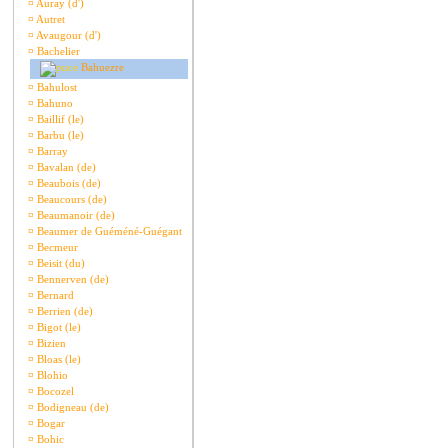
¤
Auray (d')
¤
Autret
¤
Avaugour (d')
¤
Bachelier
Bahuezre
¤
Bahulost
¤
Bahuno
¤
Baillif (le)
¤
Barbu (le)
¤
Barray
¤
Bavalan (de)
¤
Beaubois (de)
¤
Beaucours (de)
¤
Beaumanoir (de)
¤
Beaumer de Guéméné-Guégant
¤
Becmeur
¤
Beisit (du)
¤
Bennerven (de)
¤
Bernard
¤
Berrien (de)
¤
Bigot (le)
¤
Bizien
¤
Bloas (le)
¤
Blohio
¤
Bocozel
¤
Bodigneau (de)
¤
Bogar
¤
Bohic