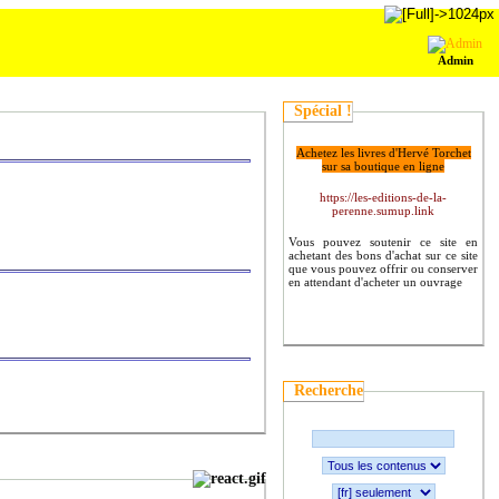
Admin
Spécial !
Achetez les livres d'Hervé Torchet
sur sa boutique en ligne
https://les-editions-de-la-
perenne.sumup.link
Vous pouvez soutenir ce site en
achetant des bons d'achat sur ce site
que vous pouvez offrir ou conserver
en attendant d'acheter un ouvrage
Recherche