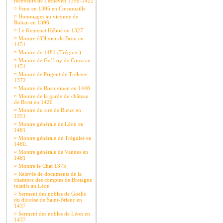
receveurs de Lesneven 1398-1422
¤
Feux en 1395 en Cornouaille
¤
Hommages au vicomte de
Rohan en 1396
¤
Le Kemenet Héboé en 1327
¤
Montre d'Olivier de Bron en
1451
¤
Montre de 1481 (Tréguier)
¤
Montre de Geffroy de Couvran
1451
¤
Montre de Prigent de Trelever
1372
¤
Montre de Rosnivinen en 1448
¤
Montre de la garde du château
de Brest en 1420
¤
Montre du sire de Rieux en
1351
¤
Montre générale de Léon en
1481
¤
Montre générale de Tréguier en
1480.
¤
Montre générale de Vannes en
1481
¤
Montre le Chat 1375
¤
Relevés de documents de la
chambre des comptes de Bretagne
relatifs au Léon
¤
Serment des nobles de Goëllo
du diocèse de Saint-Brieuc en
1437
¤
Serment des nobles de Léon en
1437