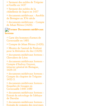
¤
Serment des nobles de Tréguier
et Goëllo en 1437
¤
Serment des nobles de la
châtellenie de Jugon en 1437
¤
documents médiévaux - Anoblis
de Bretagne au XVe siècle
¤
documents médiévaux - Compte
de Jehan Périou (1420).
Documents médiévaux
bretons
¤
Carte des hommes d'armes de
Cornouaille en 1481
¤
Compte de Jehan Périou (1420).
¤
Montre de l'amiral de Penhoet
pour la libération du duc (1420)
¤
documents médiévaux bretons -
Chevaliers de Léon
¤
documents médiévaux bretons -
Compte d'Aufroy Guynot,
trésorier général de Bretagne,
1429-33
¤
documents médiévaux bretons -
Compte du chapitre de Tréguier
1432-3.
¤
documents médiévaux bretons -
Enquêtes de fouages en
Cornouaille 1440-1480
¤
documents médiévaux bretons -
Extrait du nécrologe de l'abbaye
de Daoulas
¤
documents médiévaux bretons -
Extraits de comptes des receveurs