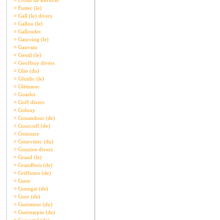
¤
Frollo de Kerlivio
¤
Fustec (le)
¤
Gall (le) divers
¤
Gallou (le)
¤
Galloudec
¤
Gascoing (le)
¤
Gauvain
¤
Gentil (le)
¤
Geoffroy divers
¤
Glas (du)
¤
Gluidic (le)
¤
Glémarec
¤
Goarlot
¤
Goff divers
¤
Golouy
¤
Gouandour (de)
¤
Gourcuff (de)
¤
Gourezre
¤
Gourvinec (du)
¤
Gouzien divers
¤
Grand (le)
¤
Grandbois (de)
¤
Griffonez (de)
¤
Guen
¤
Guengat (de)
¤
Guer (de)
¤
Guermeur (du)
¤
Guernarpin (de)