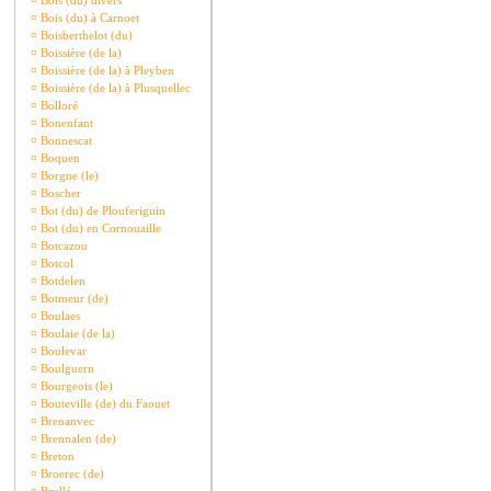
¤
Bois (du) divers
¤
Bois (du) à Carnoet
¤
Boisberthelot (du)
¤
Boissière (de la)
¤
Boissière (de la) à Pleyben
¤
Boissière (de la) à Plusquellec
¤
Bolloré
¤
Bonenfant
¤
Bonnescat
¤
Boquen
¤
Borgne (le)
¤
Boscher
¤
Bot (du) de Plouferiguin
¤
Bot (du) en Cornouaille
¤
Botcazou
¤
Botcol
¤
Botdelen
¤
Botmeur (de)
¤
Boulaes
¤
Boulaie (de la)
¤
Boulevar
¤
Boulguern
¤
Bourgeois (le)
¤
Bouteville (de) du Faouet
¤
Brenanvec
¤
Brennalen (de)
¤
Breton
¤
Broerec (de)