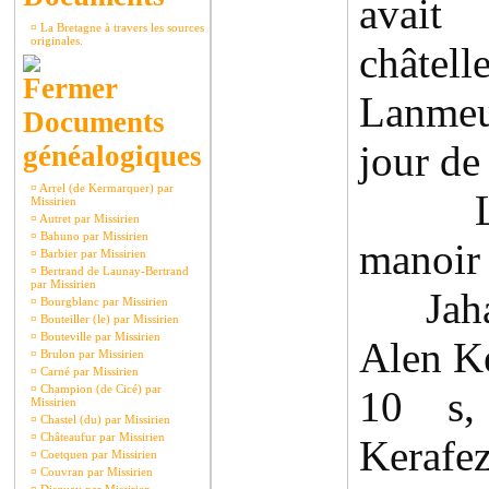
avait
¤
La Bretagne à travers les sources
originales.
châte
Lanmeu
Documents
jour de
généalogiques
¤
Arrel (de Kermarquer) par
Les c
Missirien
¤
Autret par Missirien
¤
Bahuno par Missirien
manoir 
¤
Barbier par Missirien
¤
Bertrand de Launay-Bertrand
par Missirien
Jahan
¤
Bourgblanc par Missirien
¤
Bouteiller (le) par Missirien
¤
Bouteville par Missirien
Alen K
¤
Brulon par Missirien
¤
Carné par Missirien
¤
Champion (de Cicé) par
10 s,
Missirien
¤
Chastel (du) par Missirien
¤
Châteaufur par Missirien
Kerafez
¤
Coetquen par Missirien
¤
Couvran par Missirien