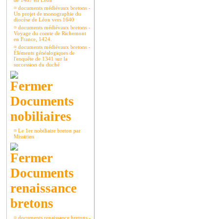
de 1467 en Léon
¤
documents médiévaux bretons -
Un projet de monographie du
diocèse de Léon vers 1640
¤
documents médiévaux bretons -
Voyage du comte de Richemont
en France, 1424.
¤
documents médiévaux bretons -
Éléments généalogiques de
l'enquête de 1341 sur la
succession du duché
Documents
nobiliaires
¤
Le 1er nobiliaire breton par
Missirien
Documents
renaissance
bretons
¤
documents renaissance bretons -