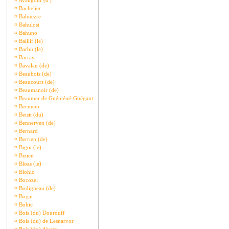
¤
Avaugour (d')
¤
Bachelier
¤
Bahuezre
¤
Bahulost
¤
Bahuno
¤
Baillif (le)
¤
Barbu (le)
¤
Barray
¤
Bavalan (de)
¤
Beaubois (de)
¤
Beaucours (de)
¤
Beaumanoir (de)
¤
Beaumer de Guéméné-Guégant
¤
Becmeur
¤
Beisit (du)
¤
Bennerven (de)
¤
Bernard
¤
Berrien (de)
¤
Bigot (le)
¤
Bizien
¤
Bloas (le)
¤
Blohio
¤
Bocozel
¤
Bodigneau (de)
¤
Bogar
¤
Bohic
¤
Bois (du) Dourduff
¤
Bois (du) de Lesnarvor