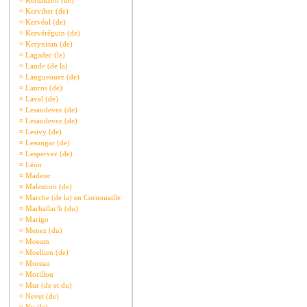
¤
Kersauzon (de)
¤
Kerviher (de)
¤
Kervéol (de)
¤
Kervéréguin (de)
¤
Kerynisan (de)
¤
Lagadec (le)
¤
Lande (de la)
¤
Langueouez (de)
¤
Lanros (de)
¤
Laval (de)
¤
Lesaudevez (de)
¤
Lesaudevez (de)
¤
Lesivy (de)
¤
Lesongar (de)
¤
Lespervez (de)
¤
Léon
¤
Madeuc
¤
Malestroit (de)
¤
Marche (de la) en Cornouaille
¤
Marhallac'h (du)
¤
Marigo
¤
Menez (du)
¤
Moeam
¤
Moellien (de)
¤
Moreau
¤
Morillon
¤
Mur (de et du)
¤
Nevet (de)