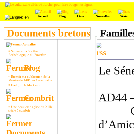
Accueil
Blog
Liens
Nouvelles
Stats
Documents bretons
Famille
Actualité
¤
Soutenez la Société
Archéologique du Finistère
Blog
Le Séné
¤
Bientôt ma publication de la
Montre de 1481 en Cornouaille
¤
Hadopi : le black-out
AD44 –
Combrit
C’est
¤
Une deuxième église du XIIIe
siècle à combrit
d’Amice
Documents