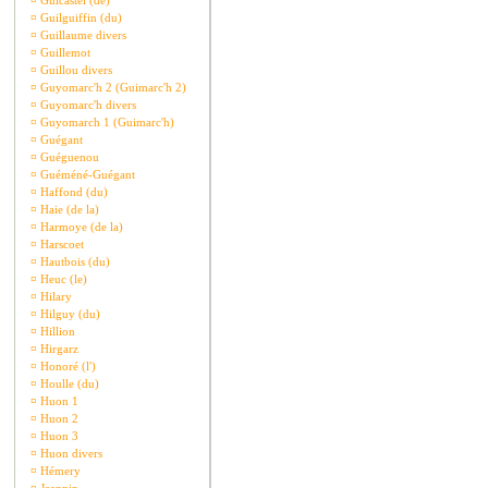
¤
Guicastel (de)
¤
Guilguiffin (du)
¤
Guillaume divers
¤
Guillemot
¤
Guillou divers
¤
Guyomarc'h 2 (Guimarc'h 2)
¤
Guyomarc'h divers
¤
Guyomarch 1 (Guimarc'h)
¤
Guégant
¤
Guéguenou
¤
Guéméné-Guégant
¤
Haffond (du)
¤
Haie (de la)
¤
Harmoye (de la)
¤
Harscoet
¤
Hautbois (du)
¤
Heuc (le)
¤
Hilary
¤
Hilguy (du)
¤
Hillion
¤
Hirgarz
¤
Honoré (l')
¤
Houlle (du)
¤
Huon 1
¤
Huon 2
¤
Huon 3
¤
Huon divers
¤
Hémery