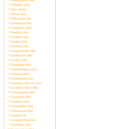
¤
Châteaugiron (de)
¤
Châtellier (du)
¤
Clerc divers
¤
Clisson (de)
¤
Cléhunault (de)
¤
Coetanezre (de)
¤
Coetaudon (de)
¤
Coetbily (de)
¤
Coetderu (de)
¤
Coetfao (de)
¤
Coetforn (de)
¤
Coetgoureden (de)
¤
Coethamon (de)
¤
Coetivy (de)
¤
Coetlegent (de)
¤
Coetlestrémeur (de)
¤
Coetmen (de)
¤
Coetmenech (de)
¤
Coetmeur (de) en Léon
¤
Coetmeur (de) à Mur
¤
Coetnempren (de)
¤
Coetninon (de)
¤
Coetpont (de)
¤
Coetquelfen (de)
¤
Coetquenan (de)
¤
Coetquis de
¤
Coetquévéran (de)
¤
Coetsaliou (de)