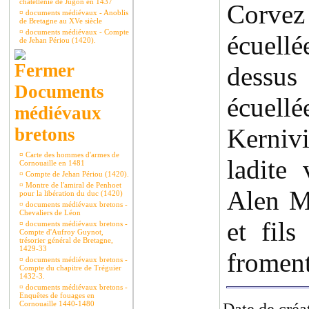
châtellenie de Jugon en 1437
Corvez 
¤
documents médiévaux - Anoblis
de Bretagne au XVe siècle
¤
documents médiévaux - Compte
écuellé
de Jehan Périou (1420).
dessu
Documents
écuel
médiévaux
Kerniv
bretons
¤
Carte des hommes d'armes de
ladite 
Cornouaille en 1481
¤
Compte de Jehan Périou (1420).
¤
Montre de l'amiral de Penhoet
Alen M
pour la libération du duc (1420)
¤
documents médiévaux bretons -
Chevaliers de Léon
et fil
¤
documents médiévaux bretons -
Compte d'Aufroy Guynot,
trésorier général de Bretagne,
1429-33
froment
¤
documents médiévaux bretons -
Compte du chapitre de Tréguier
1432-3.
¤
documents médiévaux bretons -
Enquêtes de fouages en
Cornouaille 1440-1480
Date de créa