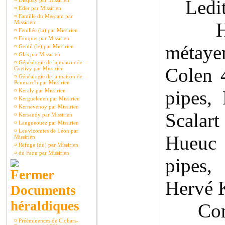
Ledit r
¤
Disquay par Missirien
¤
Eder par Missirien
¤
Famille du Mescam par
Missirien
Hervé
¤
Feuillée (la) par Missirien
¤
Fouquet par Missirien
métaye
¤
Gentil (le) par Missirien
¤
Glas par Missirien
¤
Généalogie de la maison de
Colen 
Coetivy par Missirien
¤
Généalogie de la maison de
Penmarc'h par Missirien
pipes,
¤
Keraly par Missirien
¤
Kerguelenen par Missirien
¤
Kernevenoy par Missirien
Scalar
¤
Kersaudy par Missirien
¤
Langueouez par Missirien
¤
Les vicomtes de Léon par
Hueuc 
Missirien
¤
Refuge (du) par Missirien
¤
du Faou par Missirien
pipes,
Hervé K
Documents
héraldiques
Conven
¤
Prééminences de Clohars-