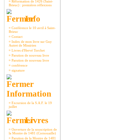
¤
Réformation de 1426 (Saint-
Brieuc) : premières réflexions
Info
¤
Conférence le 10 avril à Saint-
Brieuc
¤
Contact
¤
Index de mon livre sur Guy
Autret de Missirien
¤
Livres d'Hervé Torchet
¤
Parution de nouveau livre
¤
Parution de nouveau livre
¤
conférence
¤
signature
Information
¤
Excursion de la S.A.F. le 19
juillet
Livres
¤
Ouverture de la souscription de
la Montre de 1481 (Cornouaille)
¤
Parution de la Montre de 1481