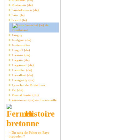
¤
Rosmadec (de)
¤
Rostrenen (de)
¤
Saint-Alouarn (de)
¤
Saux (le)
¤
Scauff (le)
Sénéchal (le) de
Coethélant
¤
Tanguy
¤
Toulgoet (de)
¤
Toutenoultre
¤
Trogoff (de)
¤
Tréanna (de)
¤
Trégain (de)
¤
Trégannez (de)
¤
Trémillec (de)
¤
Trévalloet (de)
¤
Tréziguidy (de)
¤
Tyvarlen de Pont-Croix
¤
Val (du)
¤
Vieux-Chastel (du)
¤
kermorvan (de) en Cornouaille
Histoire
bretonne
¤
Du sang de Poher en Pays
bigouden ?