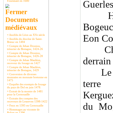
Guerles
Fouesnant en 1680
Herv
Documents
Bogeuc
médiévaux
Eon Cor
¤
Anoblis de Léon au XVe siècle
¤
Anoblis du diocèse de Saint-
Brieuc en 1494
Chefr
¤
Compte de Jehan Droniou,
trésorier de Bretagne, 1424-26
¤
Compte de Jehan Droniou,
trésorier de Bretagne, 1426-28
derrain 
¤
Compte de Jehan Mauléon,
receveur du fouage en 1427
¤
Compte de Jehan Mauléon,
Le sir
trésorier de Bretagne, 1429
¤
Conversion de diverses
monnaies en monnaie bretonne en
terre
1475
¤
Enquête des exempts de fouage
du pays de Dol en juin 1478.
Kergue
¤
Extrait de la montre de 1481
pour la Cornouaille
¤
Extraits des comptes des
receveurs de Lesneven 1398-1422
du Mog
¤
Feux en 1395 en Cornouaille
¤
Hommages au vicomte de
Rohan en 1396