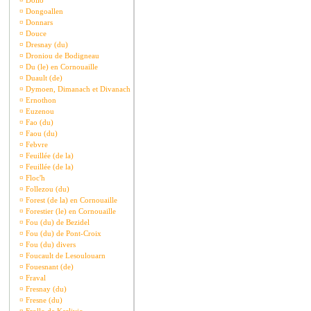
¤
Dollo
¤
Dongoallen
¤
Donnars
¤
Douce
¤
Dresnay (du)
¤
Droniou de Bodigneau
¤
Du (le) en Cornouaille
¤
Duault (de)
¤
Dymoen, Dimanach et Divanach
¤
Ernothon
¤
Euzenou
¤
Fao (du)
¤
Faou (du)
¤
Febvre
¤
Feuillée (de la)
¤
Feuillée (de la)
¤
Floc'h
¤
Follezou (du)
¤
Forest (de la) en Cornouaille
¤
Forestier (le) en Cornouaille
¤
Fou (du) de Bezidel
¤
Fou (du) de Pont-Croix
¤
Fou (du) divers
¤
Foucault de Lesoulouarn
¤
Fouesnant (de)
¤
Fraval
¤
Fresnay (du)
¤
Fresne (du)