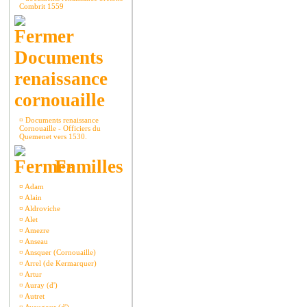
Combrit 1559
Documents
renaissance
cornouaille
¤
Documents renaissance
Cornouaille - Officiers du
Quemenet vers 1530.
Familles
¤
Adam
¤
Alain
¤
Aldroviche
¤
Alet
¤
Amezre
¤
Anseau
¤
Ansquer (Cornouaille)
¤
Arrel (de Kermarquer)
¤
Artur
¤
Auray (d')
¤
Autret