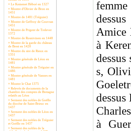
femme 
¤
Le Kemenet Héboé en 1327
¤
Montre d'Olivier de Bron en
1451
dessu
¤
Montre de 1481 (Tréguier)
¤
Montre de Geffroy de Couvran
1451
Amice K
¤
Montre de Prigent de Trelever
1372
¤
Montre de Rosnivinen en 1448
à Kere
¤
Montre de la garde du château
de Brest en 1420
¤
Montre du sire de Rieux en
dessus 
1351
¤
Montre générale de Léon en
1481
s, Oliv
¤
Montre générale de Tréguier en
1480.
¤
Montre générale de Vannes en
1481
Goelet
¤
Montre le Chat 1375
¤
Relevés de documents de la
chambre des comptes de Bretagne
dessus 
relatifs au Léon
¤
Serment des nobles de Goëllo
du diocèse de Saint-Brieuc en
Charles
1437
¤
Serment des nobles de Léon en
1437
à Guer
¤
Serment des nobles de Tréguier
et Goëllo en 1437
¤
Serment des nobles de la