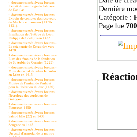
¤
documents médiévaux bretons -
Extrait du nécrologe de l'abbaye
Dernière mod
de Daoulas
¤
documents médiévaux bretons -
Catégorie :
F
Extraits de comptes des receveurs
de Morlaix et Lanmeur (1370-
Page lue
700
1431).
¤
documents médiévaux bretons -
Installation de l'évêque de Léon
Philippe de Coetquis en 1422.
¤
documents médiévaux bretons -
La seigneurie de Kergorlay vers
1470
¤
documents médiévaux bretons -
Liste des témoins de la fondation
de St-Aubin du Cormier (1225)
¤
documents médiévaux bretons -
Minu de rachat de Jehan le Barbu
Réaction
en Léon en 1413
¤
documents médiévaux bretons -
Montre de l'amiral de Penhoet
pour la libération du duc (1420)
¤
documents médiévaux bretons -
Nécrologe des cordeliers de
Guingamp
¤
documents médiévaux bretons -
Plouescat, 1450
¤
documents médiévaux bretons -
Saint-Thélo (22) en 1438
¤
documents médiévaux bretons -
Scrignac en 1445
¤
documents médiévaux bretons -
Un essai d'armorial de la montre