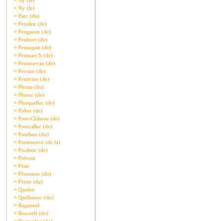
¤
Ny (le)
¤
Ny (le)
¤
Parc (du)
¤
Penalen (de)
¤
Penguern (de)
¤
Penhoet (de)
¤
Penisquin (de)
¤
Penmarc'h (de)
¤
Penmorvan (de)
¤
Perrien (de)
¤
Pestivien (de)
¤
Plessis (du)
¤
Ploeuc (de)
¤
Plusquellec (de)
¤
Poher (de)
¤
Pont-Château (de)
¤
Pontcallec (de)
¤
Ponthou (du)
¤
Porteneuve (de la)
¤
Poulmic (de)
¤
Prévost
¤
Péan
¤
Pérennou (du)
¤
Périer (du)
¤
Quelen
¤
Quélennec (du)
¤
Raguenel
¤
Roscerff (de)