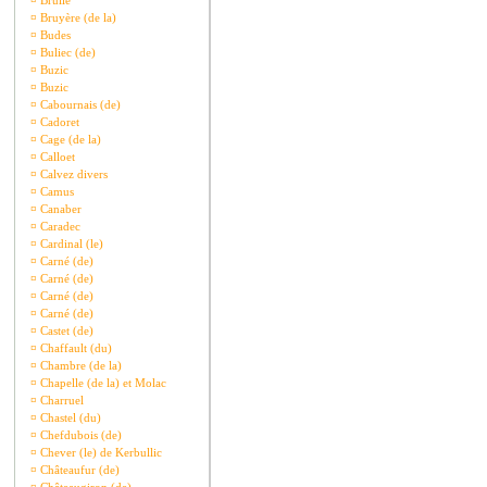
¤
Brullé
¤
Bruyère (de la)
¤
Budes
¤
Buliec (de)
¤
Buzic
¤
Buzic
¤
Cabournais (de)
¤
Cadoret
¤
Cage (de la)
¤
Calloet
¤
Calvez divers
¤
Camus
¤
Canaber
¤
Caradec
¤
Cardinal (le)
¤
Carné (de)
¤
Carné (de)
¤
Carné (de)
¤
Carné (de)
¤
Castet (de)
¤
Chaffault (du)
¤
Chambre (de la)
¤
Chapelle (de la) et Molac
¤
Charruel
¤
Chastel (du)
¤
Chefdubois (de)
¤
Chever (le) de Kerbullic
¤
Châteaufur (de)