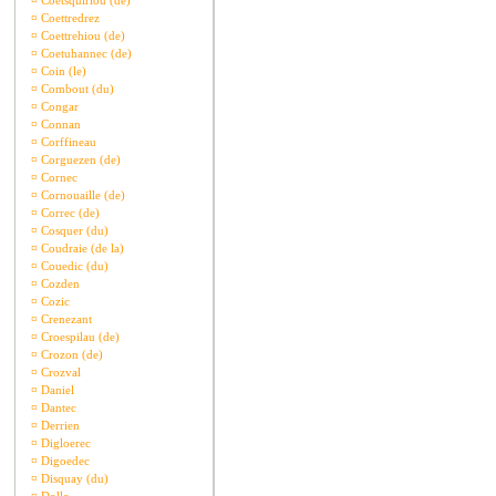
¤
Coetsquiriou (de)
¤
Coettredrez
¤
Coettrehiou (de)
¤
Coetuhannec (de)
¤
Coin (le)
¤
Combout (du)
¤
Congar
¤
Connan
¤
Corffineau
¤
Corguezen (de)
¤
Cornec
¤
Cornouaille (de)
¤
Correc (de)
¤
Cosquer (du)
¤
Coudraie (de la)
¤
Couedic (du)
¤
Cozden
¤
Cozic
¤
Crenezant
¤
Croespilau (de)
¤
Crozon (de)
¤
Crozval
¤
Daniel
¤
Dantec
¤
Derrien
¤
Digloerec
¤
Digoedec
¤
Disquay (du)