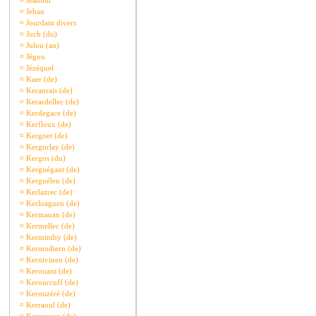
¤
Jeannin
¤
Jehan
¤
Jourdain divers
¤
Juch (du)
¤
Julou (an)
¤
Jégou
¤
Jézéquel
¤
Kaer (de)
¤
Keranrais (de)
¤
Kerardellec (de)
¤
Kerdegace (de)
¤
Kerfloux (de)
¤
Kergoet (de)
¤
Kergorlay (de)
¤
Kergos (du)
¤
Kerguégant (de)
¤
Kerguélen (de)
¤
Kerlazrec (de)
¤
Kerloaguen (de)
¤
Kermauan (de)
¤
Kermellec (de)
¤
Kerminihy (de)
¤
Kermodiern (de)
¤
Kernivinen (de)
¤
Kerouant (de)
¤
Kerourcuff (de)
¤
Kerouzéré (de)
¤
Kerraoul (de)