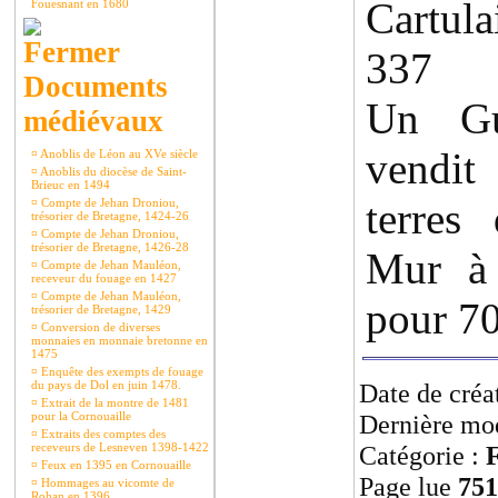
Cartul
Fouesnant en 1680
337
Documents
Un Gu
médiévaux
vendit
¤
Anoblis de Léon au XVe siècle
¤
Anoblis du diocèse de Saint-
Brieuc en 1494
terres
¤
Compte de Jehan Droniou,
trésorier de Bretagne, 1424-26
¤
Compte de Jehan Droniou,
trésorier de Bretagne, 1426-28
Mur à 
¤
Compte de Jehan Mauléon,
receveur du fouage en 1427
¤
Compte de Jehan Mauléon,
pour 70
trésorier de Bretagne, 1429
¤
Conversion de diverses
monnaies en monnaie bretonne en
1475
¤
Enquête des exempts de fouage
du pays de Dol en juin 1478.
Date de créa
¤
Extrait de la montre de 1481
pour la Cornouaille
Dernière mod
¤
Extraits des comptes des
receveurs de Lesneven 1398-1422
Catégorie :
F
¤
Feux en 1395 en Cornouaille
Page lue
751
¤
Hommages au vicomte de
Rohan en 1396