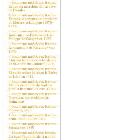
¤
documents médiévaux bretons -
Extrait du nécrologe de l'abbaye
de Daoulas
¤
documents médiévaux bretons -
Extraits de comptes des receveurs
de Morlaix et Lanmeur (1370-
1431).
¤
documents médiévaux bretons -
Installation de l'évêque de Léon
Philippe de Coetquis en 1422.
¤
documents médiévaux bretons -
La seigneurie de Kergorlay vers
1470
¤
documents médiévaux bretons -
Liste des témoins de la fondation
de St-Aubin du Cormier (1225)
¤
documents médiévaux bretons -
Minu de rachat de Jehan le Barbu
en Léon en 1413
¤
documents médiévaux bretons -
Montre de l'amiral de Penhoet
pour la libération du duc (1420)
¤
documents médiévaux bretons -
Nécrologe des cordeliers de
Guingamp
¤
documents médiévaux bretons -
Plouescat, 1450
¤
documents médiévaux bretons -
Saint-Thélo (22) en 1438
¤
documents médiévaux bretons -
Scrignac en 1445
¤
documents médiévaux bretons -
Un essai d'armorial de la montre