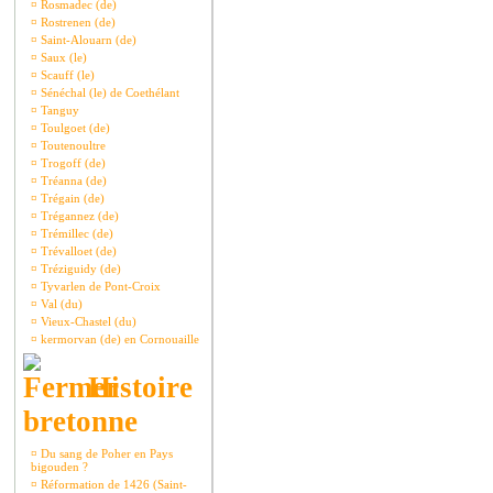
¤
Rosmadec (de)
¤
Rostrenen (de)
¤
Saint-Alouarn (de)
¤
Saux (le)
¤
Scauff (le)
¤
Sénéchal (le) de Coethélant
¤
Tanguy
¤
Toulgoet (de)
¤
Toutenoultre
¤
Trogoff (de)
¤
Tréanna (de)
¤
Trégain (de)
¤
Trégannez (de)
¤
Trémillec (de)
¤
Trévalloet (de)
¤
Tréziguidy (de)
¤
Tyvarlen de Pont-Croix
¤
Val (du)
¤
Vieux-Chastel (du)
¤
kermorvan (de) en Cornouaille
Histoire
bretonne
¤
Du sang de Poher en Pays
bigouden ?
¤
Réformation de 1426 (Saint-