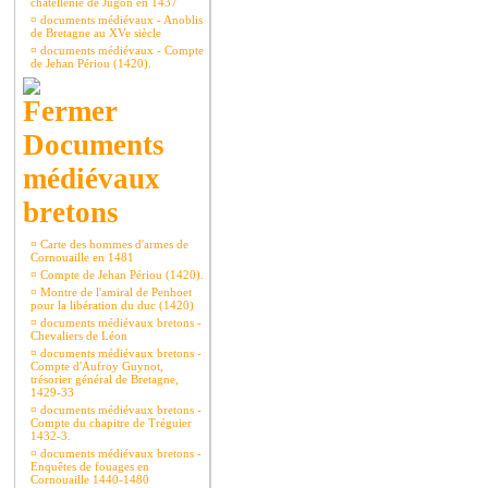
châtellenie de Jugon en 1437
¤
documents médiévaux - Anoblis
de Bretagne au XVe siècle
¤
documents médiévaux - Compte
de Jehan Périou (1420).
Documents
médiévaux
bretons
¤
Carte des hommes d'armes de
Cornouaille en 1481
¤
Compte de Jehan Périou (1420).
¤
Montre de l'amiral de Penhoet
pour la libération du duc (1420)
¤
documents médiévaux bretons -
Chevaliers de Léon
¤
documents médiévaux bretons -
Compte d'Aufroy Guynot,
trésorier général de Bretagne,
1429-33
¤
documents médiévaux bretons -
Compte du chapitre de Tréguier
1432-3.
¤
documents médiévaux bretons -
Enquêtes de fouages en
Cornouaille 1440-1480