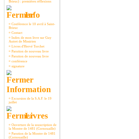
Brieuc) : premières réflexions
Info
¤
Conférence le 10 avril à Saint-
Brieuc
¤
Contact
¤
Index de mon livre sur Guy
Autret de Missirien
¤
Livres d'Hervé Torchet
¤
Parution de nouveau livre
¤
Parution de nouveau livre
¤
conférence
¤
signature
Information
¤
Excursion de la S.A.F. le 19
juillet
Livres
¤
Ouverture de la souscription de
la Montre de 1481 (Cornouaille)
¤
Parution de la Montre de 1481
(Cornouaille)