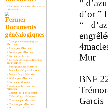
“ d’azu
¤
La Bretagne à travers les sources
originales.
d’or ” 
“ d’a
Documents
engrê
généalogiques
¤
Arrel (de Kermarquer) par
4macl
Missirien
¤
Autret par Missirien
¤
Bahuno par Missirien
Mur
¤
Barbier par Missirien
¤
Bertrand de Launay-Bertrand
par Missirien
¤
Bourgblanc par Missirien
¤
Bouteiller (le) par Missirien
¤
Bouteville par Missirien
BNF 22
¤
Brulon par Missirien
¤
Carné par Missirien
¤
Champion (de Cicé) par
Trémor
Missirien
¤
Chastel (du) par Missirien
¤
Châteaufur par Missirien
Garcis
¤
Coetquen par Missirien
¤
Couvran par Missirien