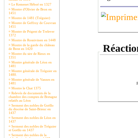
¤
Le Kemenet Héboé en 1327
¤
Montre d'Olivier de Bron en
1451
¤
Montre de 1481 (Tréguier)
¤
Montre de Geffroy de Couvran
1451
¤
Montre de Prigent de Trelever
1372
¤
Montre de Rosnivinen en 1448
Réaction
¤
Montre de la garde du château
de Brest en 1420
¤
Montre du sire de Rieux en
1351
¤
Montre générale de Léon en
1481
¤
Montre générale de Tréguier en
1480.
¤
Montre générale de Vannes en
1481
P
¤
Montre le Chat 1375
¤
Relevés de documents de la
chambre des comptes de Bretagne
relatifs au Léon
¤
Serment des nobles de Goëllo
du diocèse de Saint-Brieuc en
1437
¤
Serment des nobles de Léon en
1437
¤
Serment des nobles de Tréguier
et Goëllo en 1437
¤
Serment des nobles de la