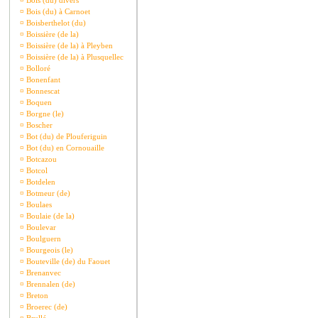
¤
Bois (du) divers
¤
Bois (du) à Carnoet
¤
Boisberthelot (du)
¤
Boissière (de la)
¤
Boissière (de la) à Pleyben
¤
Boissière (de la) à Plusquellec
¤
Bolloré
¤
Bonenfant
¤
Bonnescat
¤
Boquen
¤
Borgne (le)
¤
Boscher
¤
Bot (du) de Plouferiguin
¤
Bot (du) en Cornouaille
¤
Botcazou
¤
Botcol
¤
Botdelen
¤
Botmeur (de)
¤
Boulaes
¤
Boulaie (de la)
¤
Boulevar
¤
Boulguern
¤
Bourgeois (le)
¤
Bouteville (de) du Faouet
¤
Brenanvec
¤
Brennalen (de)
¤
Breton
¤
Broerec (de)