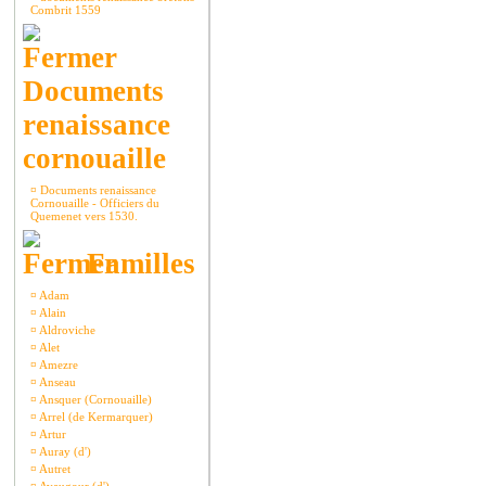
Combrit 1559
Documents
renaissance
cornouaille
¤
Documents renaissance
Cornouaille - Officiers du
Quemenet vers 1530.
Familles
¤
Adam
¤
Alain
¤
Aldroviche
¤
Alet
¤
Amezre
¤
Anseau
¤
Ansquer (Cornouaille)
¤
Arrel (de Kermarquer)
¤
Artur
¤
Auray (d')
¤
Autret