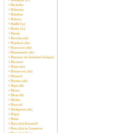
¤
Avaugour (d')
¤
Bachelier
¤
Bahuezre
¤
Bahulost
¤
Bahuno
¤
Baillif (le)
¤
Barbu (le)
¤
Barray
¤
Bavalan (de)
¤
Beaubois (de)
¤
Beaucours (de)
¤
Beaumanoir (de)
¤
Beaumer de Guéméné-Guégant
¤
Becmeur
¤
Beisit (du)
¤
Bennerven (de)
¤
Bernard
¤
Berrien (de)
¤
Bigot (le)
¤
Bizien
¤
Bloas (le)
¤
Blohio
¤
Bocozel
¤
Bodigneau (de)
¤
Bogar
¤
Bohic
¤
Bois (du) Dourduff
¤
Bois (du) de Lesnarvor