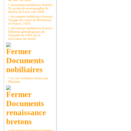
de 1467 en Léon
¤
documents médiévaux bretons -
Un projet de monographie du
diocèse de Léon vers 1640
¤
documents médiévaux bretons -
Voyage du comte de Richemont
en France, 1424.
¤
documents médiévaux bretons -
Éléments généalogiques de
l'enquête de 1341 sur la
succession du duché
Documents
nobiliaires
¤
Le 1er nobiliaire breton par
Missirien
Documents
renaissance
bretons
¤
documents renaissance bretons -