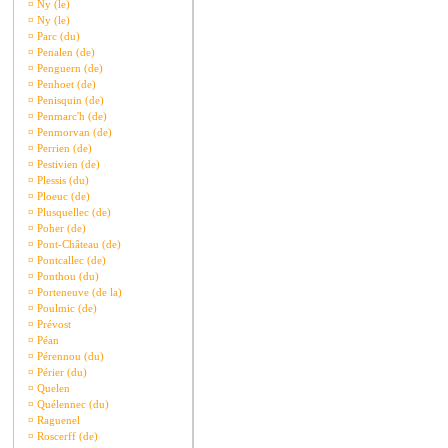
¤
Ny (le)
¤
Ny (le)
¤
Parc (du)
¤
Penalen (de)
¤
Penguern (de)
¤
Penhoet (de)
¤
Penisquin (de)
¤
Penmarc'h (de)
¤
Penmorvan (de)
¤
Perrien (de)
¤
Pestivien (de)
¤
Plessis (du)
¤
Ploeuc (de)
¤
Plusquellec (de)
¤
Poher (de)
¤
Pont-Château (de)
¤
Pontcallec (de)
¤
Ponthou (du)
¤
Porteneuve (de la)
¤
Poulmic (de)
¤
Prévost
¤
Péan
¤
Pérennou (du)
¤
Périer (du)
¤
Quelen
¤
Quélennec (du)
¤
Raguenel
¤
Roscerff (de)