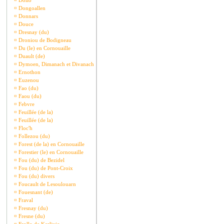
¤
Dollo
¤
Dongoallen
¤
Donnars
¤
Douce
¤
Dresnay (du)
¤
Droniou de Bodigneau
¤
Du (le) en Cornouaille
¤
Duault (de)
¤
Dymoen, Dimanach et Divanach
¤
Ernothon
¤
Euzenou
¤
Fao (du)
¤
Faou (du)
¤
Febvre
¤
Feuillée (de la)
¤
Feuillée (de la)
¤
Floc'h
¤
Follezou (du)
¤
Forest (de la) en Cornouaille
¤
Forestier (le) en Cornouaille
¤
Fou (du) de Bezidel
¤
Fou (du) de Pont-Croix
¤
Fou (du) divers
¤
Foucault de Lesoulouarn
¤
Fouesnant (de)
¤
Fraval
¤
Fresnay (du)
¤
Fresne (du)