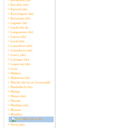
¤
Kersauzon (de)
¤
Kerviher (de)
¤
Kervéol (de)
¤
Kervéréguin (de)
¤
Kerynisan (de)
¤
Lagadec (le)
¤
Lande (de la)
¤
Langueouez (de)
¤
Lanros (de)
¤
Laval (de)
¤
Lesaudevez (de)
¤
Lesaudevez (de)
¤
Lesivy (de)
¤
Lesongar (de)
¤
Lespervez (de)
¤
Léon
¤
Madeuc
¤
Malestroit (de)
¤
Marche (de la) en Cornouaille
¤
Marhallac'h (du)
¤
Marigo
¤
Menez (du)
¤
Moeam
¤
Moellien (de)
¤
Moreau
¤
Morillon
Mur (de et du)
¤
Nevet (de)