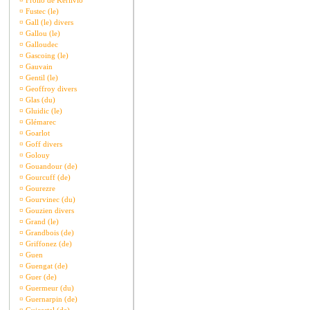
¤
Frollo de Kerlivio
¤
Fustec (le)
¤
Gall (le) divers
¤
Gallou (le)
¤
Galloudec
¤
Gascoing (le)
¤
Gauvain
¤
Gentil (le)
¤
Geoffroy divers
¤
Glas (du)
¤
Gluidic (le)
¤
Glémarec
¤
Goarlot
¤
Goff divers
¤
Golouy
¤
Gouandour (de)
¤
Gourcuff (de)
¤
Gourezre
¤
Gourvinec (du)
¤
Gouzien divers
¤
Grand (le)
¤
Grandbois (de)
¤
Griffonez (de)
¤
Guen
¤
Guengat (de)
¤
Guer (de)
¤
Guermeur (du)
¤
Guernarpin (de)