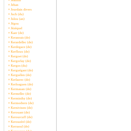
¤
Jeannin
¤
Jehan
¤
Jourdain divers
¤
Juch (du)
¤
Julou (an)
¤
Jégou
¤
Jézéquel
¤
Kaer (de)
¤
Keranrais (de)
¤
Kerardellec (de)
¤
Kerdegace (de)
¤
Kerfloux (de)
¤
Kergoet (de)
¤
Kergorlay (de)
¤
Kergos (du)
¤
Kerguégant (de)
¤
Kerguélen (de)
¤
Kerlazrec (de)
¤
Kerloaguen (de)
¤
Kermauan (de)
¤
Kermellec (de)
¤
Kerminihy (de)
¤
Kermodiern (de)
¤
Kernivinen (de)
¤
Kerouant (de)
¤
Kerourcuff (de)
¤
Kerouzéré (de)
¤
Kerraoul (de)