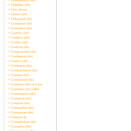
¤
Châteaugiron (de)
¤
Châtellier (du)
¤
Clerc divers
¤
Clisson (de)
¤
Cléhunault (de)
¤
Coetanezre (de)
¤
Coetaudon (de)
¤
Coetbily (de)
¤
Coetderu (de)
¤
Coetfao (de)
¤
Coetforn (de)
¤
Coetgoureden (de)
¤
Coethamon (de)
¤
Coetivy (de)
¤
Coetlegent (de)
¤
Coetlestrémeur (de)
¤
Coetmen (de)
¤
Coetmenech (de)
¤
Coetmeur (de) en Léon
¤
Coetmeur (de) à Mur
¤
Coetnempren (de)
¤
Coetninon (de)
¤
Coetpont (de)
¤
Coetquelfen (de)
¤
Coetquenan (de)
¤
Coetquis de
¤
Coetquévéran (de)
¤
Coetsaliou (de)