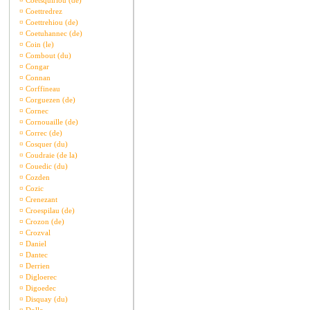
¤
Coetsquiriou (de)
¤
Coettredrez
¤
Coettrehiou (de)
¤
Coetuhannec (de)
¤
Coin (le)
¤
Combout (du)
¤
Congar
¤
Connan
¤
Corffineau
¤
Corguezen (de)
¤
Cornec
¤
Cornouaille (de)
¤
Correc (de)
¤
Cosquer (du)
¤
Coudraie (de la)
¤
Couedic (du)
¤
Cozden
¤
Cozic
¤
Crenezant
¤
Croespilau (de)
¤
Crozon (de)
¤
Crozval
¤
Daniel
¤
Dantec
¤
Derrien
¤
Digloerec
¤
Digoedec
¤
Disquay (du)