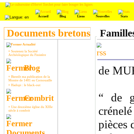
Accueil
Blog
Liens
Nouvelles
Stats
Documents bretons
Famille
Actualité
¤
Soutenez la Société
Archéologique du Finistère
Blog
de MU
¤
Bientôt ma publication de la
Montre de 1481 en Cornouaille
¤
Hadopi : le black-out
“ de g
Combrit
crénel
¤
Une deuxième église du XIIIe
siècle à combrit
pièces
Documents