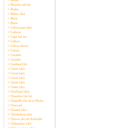
¤
Brullé
¤
Bruyère (de la)
¤
Budes
¤
Buliec (de)
¤
Buzic
¤
Buzic
¤
Cabournais (de)
¤
Cadoret
¤
Cage (de la)
¤
Calloet
¤
Calvez divers
¤
Camus
¤
Canaber
¤
Caradec
¤
Cardinal (le)
¤
Carné (de)
¤
Carné (de)
¤
Carné (de)
¤
Carné (de)
¤
Castet (de)
¤
Chaffault (du)
¤
Chambre (de la)
¤
Chapelle (de la) et Molac
¤
Charruel
¤
Chastel (du)
¤
Chefdubois (de)
¤
Chever (le) de Kerbullic
¤
Châteaufur (de)