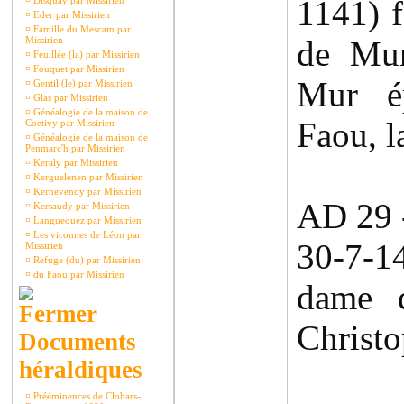
1141) f
¤
Disquay par Missirien
¤
Eder par Missirien
¤
Famille du Mescam par
Missirien
de Mur
¤
Feuillée (la) par Missirien
¤
Fouquet par Missirien
Mur é
¤
Gentil (le) par Missirien
¤
Glas par Missirien
¤
Généalogie de la maison de
Faou, 
Coetivy par Missirien
¤
Généalogie de la maison de
Penmarc'h par Missirien
¤
Keraly par Missirien
¤
Kerguelenen par Missirien
¤
Kernevenoy par Missirien
AD 29 
¤
Kersaudy par Missirien
¤
Langueouez par Missirien
¤
Les vicomtes de Léon par
30-7-1
Missirien
¤
Refuge (du) par Missirien
¤
du Faou par Missirien
dame 
Christo
Documents
héraldiques
¤
Prééminences de Clohars-