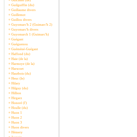
¤
Guicastel (de)
¤
Guilguiffin (du)
¤
Guillaume divers
¤
Guillemot
¤
Guillou divers
¤
Guyomarc'h 2 (Guimarc'h 2)
¤
Guyomarc'h divers
¤
Guyomarch 1 (Guimarc'h)
¤
Guégant
¤
Guéguenou
¤
Guéméné-Guégant
¤
Haffond (du)
¤
Haie (de la)
¤
Harmoye (de la)
¤
Harscoet
¤
Hautbois (du)
¤
Heuc (le)
¤
Hilary
¤
Hilguy (du)
¤
Hillion
¤
Hirgarz
¤
Honoré (l')
¤
Houlle (du)
¤
Huon 1
¤
Huon 2
¤
Huon 3
¤
Huon divers
¤
Hémery