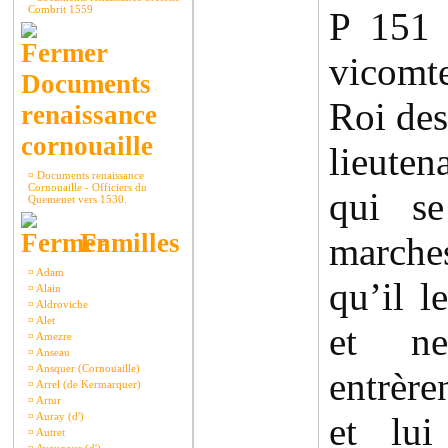
Combrit 1559
P 151
vicomt
Documents
Roi des
renaissance
cornouaille
lieute
¤
Documents renaissance
Cornouaille - Officiers du
qui se
Quemenet vers 1530.
Familles
march
¤
Adam
qu’il le
¤
Alain
¤
Aldroviche
¤
Alet
et ne
¤
Amezre
¤
Anseau
¤
Ansquer (Cornouaille)
entrère
¤
Arrel (de Kermarquer)
¤
Artur
¤
Auray (d')
et lui
¤
Autret