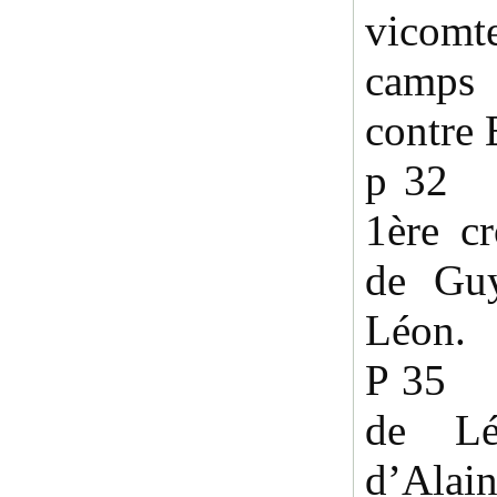
vicomt
camps 
contre 
p 32 1
1ère cr
de Gu
Léon.
P 35 1
de Lé
d’Alain