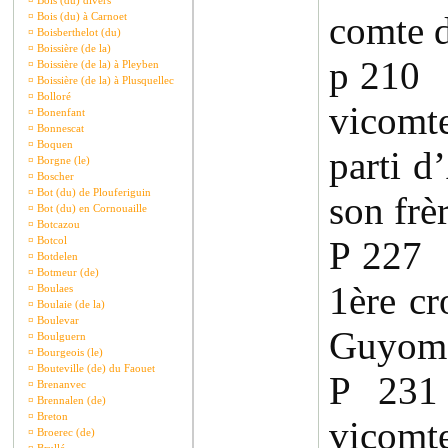
¤
Bois (du) divers
comte 
¤
Bois (du) à Carnoet
¤
Boisberthelot (du)
¤
Boissière (de la)
p 210 
¤
Boissière (de la) à Pleyben
¤
Boissière (de la) à Plusquellec
¤
Bolloré
vicomt
¤
Bonenfant
¤
Bonnescat
¤
Boquen
parti d
¤
Borgne (le)
¤
Boscher
¤
Bot (du) de Plouferiguin
son frè
¤
Bot (du) en Cornouaille
¤
Botcazou
¤
Botcol
P 227 
¤
Botdelen
¤
Botmeur (de)
1ère cr
¤
Boulaes
¤
Boulaie (de la)
¤
Boulevar
Guyoma
¤
Boulguern
¤
Bourgeois (le)
¤
Bouteville (de) du Faouet
P 23
¤
Brenanvec
¤
Brennalen (de)
¤
Breton
vicomt
¤
Broerec (de)