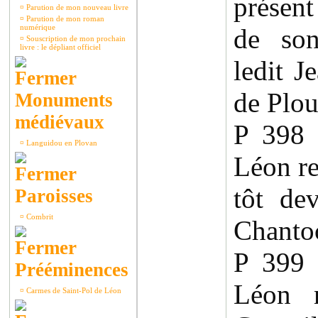
présent
¤
Parution de mon nouveau livre
¤
Parution de mon roman
numérique
de son
¤
Souscription de mon prochain
livre : le dépliant officiel
ledit J
de Plou
Monuments
médiévaux
P 398
¤
Languidou en Plovan
Léon re
tôt de
Paroisses
¤
Combrit
Chanto
P 399
Prééminences
Léon 
¤
Carmes de Saint-Pol de Léon