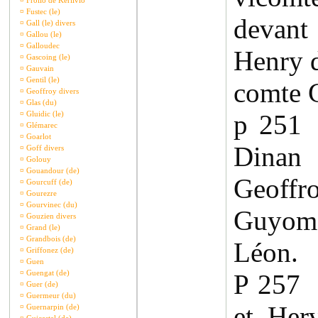
¤
Frollo de Kerlivio
¤
Fustec (le)
devant
¤
Gall (le) divers
¤
Gallou (le)
¤
Galloudec
Henry d
¤
Gascoing (le)
¤
Gauvain
¤
Gentil (le)
comte G
¤
Geoffroy divers
¤
Glas (du)
¤
Gluidic (le)
p 251
¤
Glémarec
¤
Goarlot
Dinan
¤
Goff divers
¤
Golouy
¤
Gouandour (de)
Geof
¤
Gourcuff (de)
¤
Gourezre
¤
Gourvinec (du)
Guyom
¤
Gouzien divers
¤
Grand (le)
¤
Grandbois (de)
Léon.
¤
Griffonez (de)
¤
Guen
¤
Guengat (de)
P 257
¤
Guer (de)
¤
Guermeur (du)
et Her
¤
Guernarpin (de)