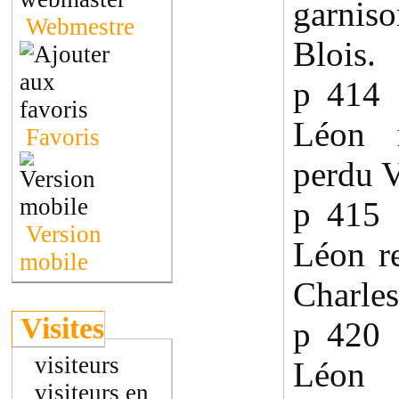
garnis
Webmestre
Blois.
p 414
Léon m
Favoris
perdu 
p 415
Version
Léon r
mobile
Charles
Visites
p 420
visiteurs
Léon f
visiteurs en