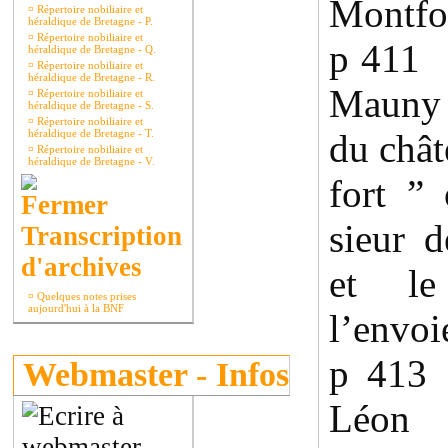
Montfor
¤
Répertoire nobiliaire et
héraldique de Bretagne - P.
¤
Répertoire nobiliaire et
p 411 
héraldique de Bretagne - Q.
¤
Répertoire nobiliaire et
héraldique de Bretagne - R.
Mauny 
¤
Répertoire nobiliaire et
héraldique de Bretagne - S.
¤
Répertoire nobiliaire et
héraldique de Bretagne - T.
du chât
¤
Répertoire nobiliaire et
héraldique de Bretagne - V.
fort ”
sieur 
Transcription
d'archives
et le 
¤
Quelques notes prises
aujourd'hui à la BNF
l’envoi
p 413
Webmaster - Infos
Léon