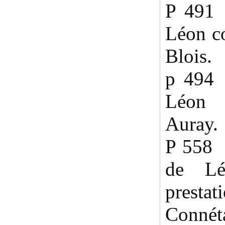
P 491 
Léon c
Blois.
p 494 
Léon f
Auray.
P 558 
de Lé
presta
Conn