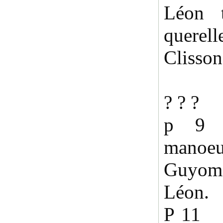
Léon t
querel
Clisson
? ? ?
p 9
man
Guyo
Léon.
P 11 