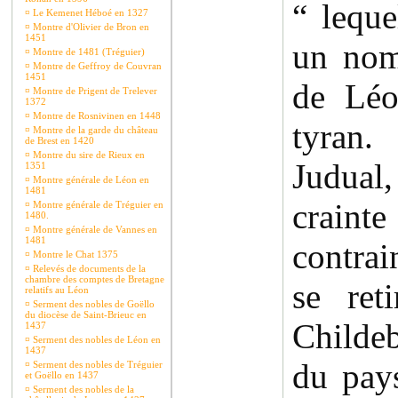
“ leque
¤
Le Kemenet Héboé en 1327
¤
Montre d'Olivier de Bron en
1451
un no
¤
Montre de 1481 (Tréguier)
¤
Montre de Geffroy de Couvran
1451
de Léo
¤
Montre de Prigent de Trelever
1372
¤
Montre de Rosnivinen en 1448
tyran
¤
Montre de la garde du château
de Brest en 1420
¤
Montre du sire de Rieux en
Judual
1351
¤
Montre générale de Léon en
1481
craint
¤
Montre générale de Tréguier en
1480.
¤
Montre générale de Vannes en
1481
contrai
¤
Montre le Chat 1375
¤
Relevés de documents de la
chambre des comptes de Bretagne
se ret
relatifs au Léon
¤
Serment des nobles de Goëllo
du diocèse de Saint-Brieuc en
Childeb
1437
¤
Serment des nobles de Léon en
1437
du pay
¤
Serment des nobles de Tréguier
et Goëllo en 1437
¤
Serment des nobles de la