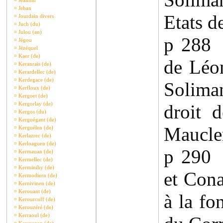
¤
Jeannin
¤
Jehan
Etats d
¤
Jourdain divers
¤
Juch (du)
¤
Julou (an)
p 288 
¤
Jégou
¤
Jézéquel
¤
Kaer (de)
de Léo
¤
Keranrais (de)
¤
Kerardellec (de)
¤
Kerdegace (de)
Solima
¤
Kerfloux (de)
¤
Kergoet (de)
¤
Kergorlay (de)
droit 
¤
Kergos (du)
¤
Kerguégant (de)
Maucle
¤
Kerguélen (de)
¤
Kerlazrec (de)
¤
Kerloaguen (de)
p 290
¤
Kermauan (de)
¤
Kermellec (de)
¤
Kerminihy (de)
et Cona
¤
Kermodiern (de)
¤
Kernivinen (de)
¤
Kerouant (de)
à la fo
¤
Kerourcuff (de)
¤
Kerouzéré (de)
¤
Kerraoul (de)