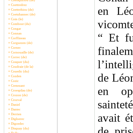
¤
Coetsquiriou (de)
¤
Coettredrez
en Léo
¤
Coettrehiou (de)
¤
Coetuhannec (de)
¤
Coin (le)
vicomt
¤
Combout (du)
¤
Congar
“ Et f
¤
Connan
¤
Corffineau
¤
Corguezen (de)
fina
¤
Cornec
¤
Cornouaille (de)
¤
Correc (de)
l’inte
¤
Cosquer (du)
¤
Coudraie (de la)
¤
Couedic (du)
de Léon
¤
Cozden
¤
Cozic
¤
Crenezant
en op
¤
Croespilau (de)
¤
Crozon (de)
¤
Crozval
saint
¤
Daniel
¤
Dantec
avait é
¤
Derrien
¤
Digloerec
¤
Digoedec
de pri
¤
Disquay (du)