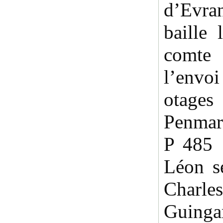
d’Evra
baille
comte
l’envo
otage
Penmar
P 485 
Léon s
Char
Guinga