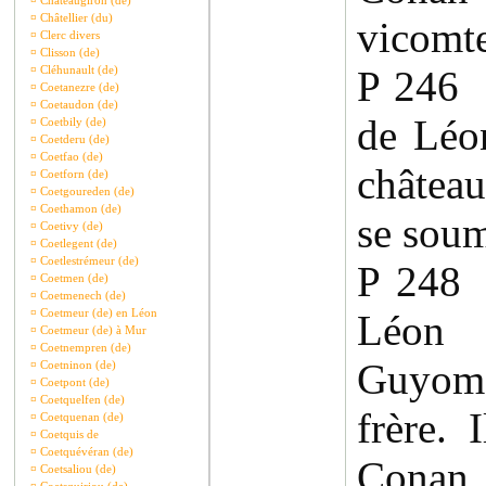
¤
Châteaugiron (de)
¤
Châtellier (du)
vicomt
¤
Clerc divers
¤
Clisson (de)
¤
Cléhunault (de)
P 246
¤
Coetanezre (de)
¤
Coetaudon (de)
de Léo
¤
Coetbily (de)
¤
Coetderu (de)
¤
Coetfao (de)
château
¤
Coetforn (de)
¤
Coetgoureden (de)
¤
Coethamon (de)
se soum
¤
Coetivy (de)
¤
Coetlegent (de)
¤
Coetlestrémeur (de)
P 248
¤
Coetmen (de)
¤
Coetmenech (de)
¤
Coetmeur (de) en Léon
Léon 
¤
Coetmeur (de) à Mur
¤
Coetnempren (de)
Guyom
¤
Coetninon (de)
¤
Coetpont (de)
¤
Coetquelfen (de)
frère. 
¤
Coetquenan (de)
¤
Coetquis de
¤
Coetquévéran (de)
Conan 
¤
Coetsaliou (de)