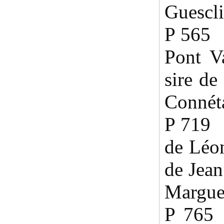
Guescli
P 565 
Pont V
sire de
Connét
P 719 
de Léon
de Jean
Marguer
P 765 