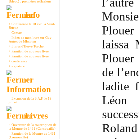
l’autre
Brieuc) : premières réflexions
Mons
Info
¤
Conférence le 10 avril à Saint-
Plouer 
Brieuc
¤
Contact
¤
Index de mon livre sur Guy
laissa
Autret de Missirien
¤
Livres d'Hervé Torchet
¤
Parution de nouveau livre
Plouer 
¤
Parution de nouveau livre
¤
conférence
¤
signature
de l’en
ladite 
Information
Léon
¤
Excursion de la S.A.F. le 19
juillet
succe
Livres
Roland
¤
Ouverture de la souscription de
la Montre de 1481 (Cornouaille)
¤
Parution de la Montre de 1481
(Cornouaille)