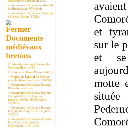
châtellenie de Jugon en 1437
avai
¤
documents médiévaux - Anoblis
de Bretagne au XVe siècle
¤
documents médiévaux - Compte
Comoré
de Jehan Périou (1420).
et tyra
Documents
sur le p
médiévaux
et se
bretons
¤
Carte des hommes d'armes de
aujour
Cornouaille en 1481
¤
Compte de Jehan Périou (1420).
¤
Montre de l'amiral de Penhoet
motte 
pour la libération du duc (1420)
¤
documents médiévaux bretons -
Chevaliers de Léon
située
¤
documents médiévaux bretons -
Compte d'Aufroy Guynot,
trésorier général de Bretagne,
1429-33
Pedern
¤
documents médiévaux bretons -
Compte du chapitre de Tréguier
1432-3.
Comoré 
¤
documents médiévaux bretons -
Enquêtes de fouages en
Cornouaille 1440-1480