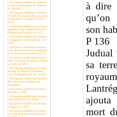
à dire
¤
documents médiévaux bretons -
Extrait du nécrologe de l'abbaye
de Daoulas
¤
documents médiévaux bretons -
qu’on 
Extraits de comptes des receveurs
de Morlaix et Lanmeur (1370-
1431).
son hab
¤
documents médiévaux bretons -
Installation de l'évêque de Léon
Philippe de Coetquis en 1422.
¤
documents médiévaux bretons -
P 136 
La seigneurie de Kergorlay vers
1470
¤
documents médiévaux bretons -
Judual 
Liste des témoins de la fondation
de St-Aubin du Cormier (1225)
¤
documents médiévaux bretons -
Minu de rachat de Jehan le Barbu
sa terr
en Léon en 1413
¤
documents médiévaux bretons -
Montre de l'amiral de Penhoet
royaum
pour la libération du duc (1420)
¤
documents médiévaux bretons -
Nécrologe des cordeliers de
Lantrég
Guingamp
¤
documents médiévaux bretons -
Plouescat, 1450
ajouta
¤
documents médiévaux bretons -
Saint-Thélo (22) en 1438
¤
documents médiévaux bretons -
Scrignac en 1445
mort d
¤
documents médiévaux bretons -
Un essai d'armorial de la montre