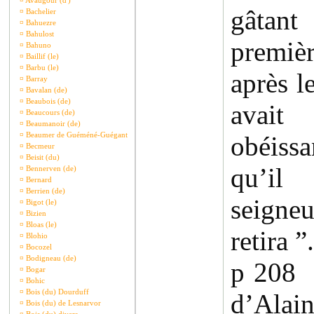
¤
Avaugour (d')
gâta
¤
Bachelier
¤
Bahuezre
¤
Bahulost
premiè
¤
Bahuno
¤
Baillif (le)
¤
Barbu (le)
après l
¤
Barray
¤
Bavalan (de)
¤
Beaubois (de)
avait
¤
Beaucours (de)
¤
Beaumanoir (de)
¤
Beaumer de Guéméné-Guégant
obéissa
¤
Becmeur
¤
Beisit (du)
qu’il
¤
Bennerven (de)
¤
Bernard
¤
Berrien (de)
seigne
¤
Bigot (le)
¤
Bizien
¤
Bloas (le)
retira ”.
¤
Blohio
¤
Bocozel
¤
Bodigneau (de)
p 208 
¤
Bogar
¤
Bohic
¤
Bois (du) Dourduff
d’Alain
¤
Bois (du) de Lesnarvor