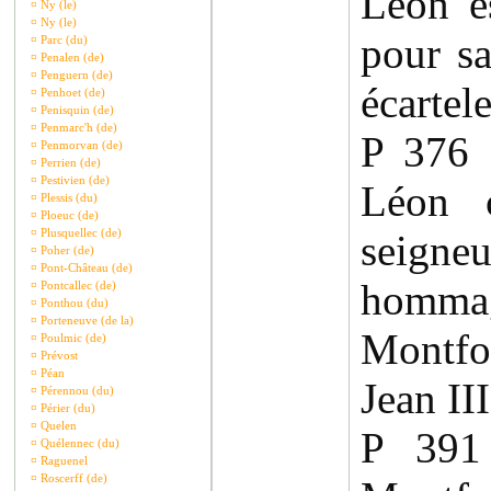
Léon es
¤
Ny (le)
¤
Ny (le)
pour sa
¤
Parc (du)
¤
Penalen (de)
¤
Penguern (de)
écartel
¤
Penhoet (de)
¤
Penisquin (de)
¤
Penmarc'h (de)
P 376
¤
Penmorvan (de)
¤
Perrien (de)
¤
Pestivien (de)
Léon c
¤
Plessis (du)
¤
Ploeuc (de)
¤
Plusquellec (de)
seig
¤
Poher (de)
¤
Pont-Château (de)
homm
¤
Pontcallec (de)
¤
Ponthou (du)
¤
Porteneuve (de la)
Montfor
¤
Poulmic (de)
¤
Prévost
¤
Péan
Jean III
¤
Pérennou (du)
¤
Périer (du)
¤
Quelen
P 39
¤
Quélennec (du)
¤
Raguenel
¤
Roscerff (de)