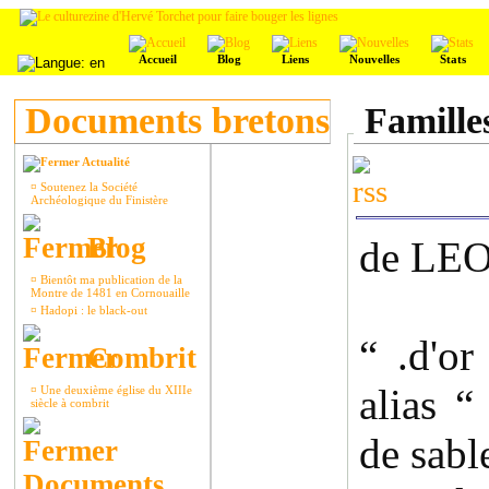
Accueil
Blog
Liens
Nouvelles
Stats
Documents bretons
Famille
Actualité
¤
Soutenez la Société
Archéologique du Finistère
Blog
de LE
¤
Bientôt ma publication de la
Montre de 1481 en Cornouaille
¤
Hadopi : le black-out
“ .d'or
Combrit
alias “
¤
Une deuxième église du XIIIe
siècle à combrit
de sabl
Documents