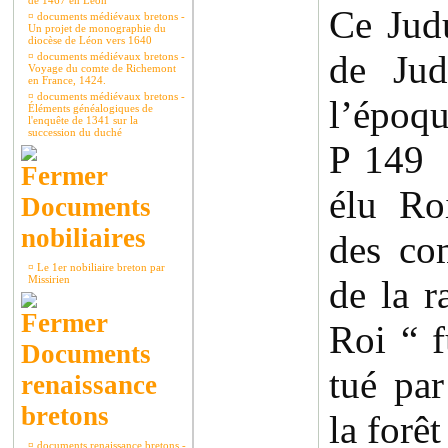
de 1467 en Léon
Ce Judu
¤
documents médiévaux bretons -
Un projet de monographie du
diocèse de Léon vers 1640
de Jud
¤
documents médiévaux bretons -
Voyage du comte de Richemont
en France, 1424.
¤
documents médiévaux bretons -
l’époqu
Éléments généalogiques de
l'enquête de 1341 sur la
succession du duché
P 149
élu Ro
Documents
nobiliaires
des co
¤
Le 1er nobiliaire breton par
Missirien
de la 
Roi “ f
Documents
tué par
renaissance
bretons
la forêt
¤
documents renaissance bretons -