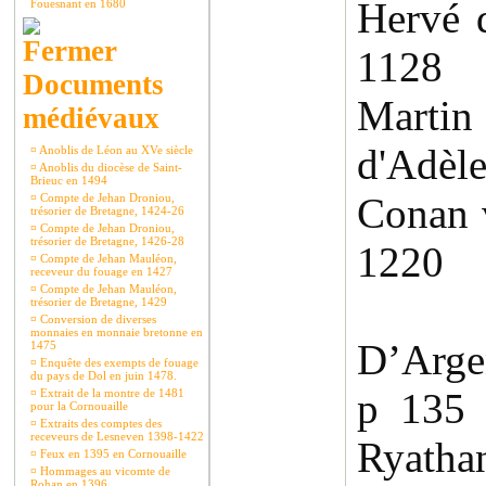
Hervé 
Fouesnant en 1680
1128 
Documents
Martin
médiévaux
d'Adèl
¤
Anoblis de Léon au XVe siècle
¤
Anoblis du diocèse de Saint-
Brieuc en 1494
Conan 
¤
Compte de Jehan Droniou,
trésorier de Bretagne, 1424-26
¤
Compte de Jehan Droniou,
trésorier de Bretagne, 1426-28
1220
¤
Compte de Jehan Mauléon,
receveur du fouage en 1427
¤
Compte de Jehan Mauléon,
trésorier de Bretagne, 1429
¤
Conversion de diverses
monnaies en monnaie bretonne en
D’Arge
1475
¤
Enquête des exempts de fouage
du pays de Dol en juin 1478.
p 135
¤
Extrait de la montre de 1481
pour la Cornouaille
¤
Extraits des comptes des
receveurs de Lesneven 1398-1422
Ryath
¤
Feux en 1395 en Cornouaille
¤
Hommages au vicomte de
Rohan en 1396