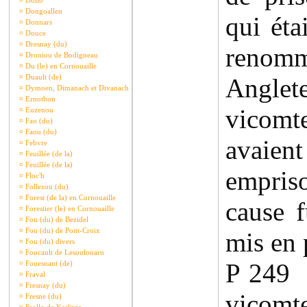
¤
Dollo
¤
Dongoallen
qui éta
¤
Donnars
¤
Douce
¤
Dresnay (du)
renomm
¤
Droniou de Bodigneau
¤
Du (le) en Cornouaille
¤
Duault (de)
Angle
¤
Dymoen, Dimanach et Divanach
¤
Ernothon
vicomte
¤
Euzenou
¤
Fao (du)
¤
Faou (du)
avai
¤
Febvre
¤
Feuillée (de la)
¤
Feuillée (de la)
empriso
¤
Floc'h
¤
Follezou (du)
¤
Forest (de la) en Cornouaille
cause 
¤
Forestier (le) en Cornouaille
¤
Fou (du) de Bezidel
¤
Fou (du) de Pont-Croix
mis en p
¤
Fou (du) divers
¤
Foucault de Lesoulouarn
P 249
¤
Fouesnant (de)
¤
Fraval
¤
Fresnay (du)
vicomt
¤
Fresne (du)