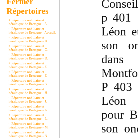
Conseil
Répertoires
p 401
¤
Répertoire nobiliaire et
héraldique de Bretagne - A.
Léon e
¤
Répertoire nobiliaire et
héraldique de Bretagne - Accueil.
¤
Répertoire nobiliaire et
son on
héraldique de Bretagne - B.
¤
Répertoire nobiliaire et
héraldique de Bretagne - C.
dans
¤
Répertoire nobiliaire et
héraldique de Bretagne - D.
¤
Répertoire nobiliaire et
héraldique de Bretagne - E.
Montfor
¤
Répertoire nobiliaire et
héraldique de Bretagne - F.
¤
Répertoire nobiliaire et
P 403
héraldique de Bretagne - G.
¤
Répertoire nobiliaire et
héraldique de Bretagne - H.
Léon 
¤
Répertoire nobiliaire et
héraldique de Bretagne - J.
¤
Répertoire nobiliaire et
pour B
héraldique de Bretagne - K.
¤
Répertoire nobiliaire et
héraldique de Bretagne - L.
¤
Répertoire nobiliaire et
son on
héraldique de Bretagne - M.
¤
Répertoire nobiliaire et
héraldique de Bretagne - N.