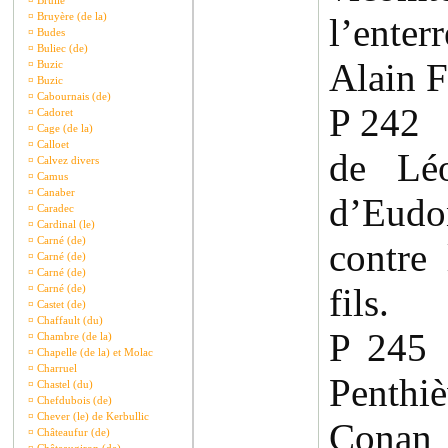
¤
Brullé
¤
Bruyère (de la)
l’ente
¤
Budes
¤
Buliec (de)
Alain F
¤
Buzic
¤
Buzic
¤
Cabournais (de)
P 242 
¤
Cadoret
¤
Cage (de la)
¤
Calloet
de Léo
¤
Calvez divers
¤
Camus
¤
Canaber
d’Eud
¤
Caradec
¤
Cardinal (le)
¤
Carné (de)
contre
¤
Carné (de)
¤
Carné (de)
fils.
¤
Carné (de)
¤
Castet (de)
¤
Chaffault (du)
P 245
¤
Chambre (de la)
¤
Chapelle (de la) et Molac
¤
Charruel
Penthi
¤
Chastel (du)
¤
Chefdubois (de)
¤
Chever (le) de Kerbullic
Conan 
¤
Châteaufur (de)