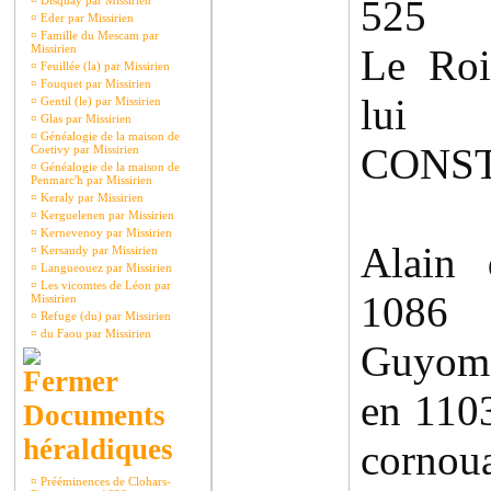
525
¤
Disquay par Missirien
¤
Eder par Missirien
¤
Famille du Mescam par
Missirien
Le Roi
¤
Feuillée (la) par Missirien
¤
Fouquet par Missirien
lui
¤
Gentil (le) par Missirien
¤
Glas par Missirien
¤
Généalogie de la maison de
CONS
Coetivy par Missirien
¤
Généalogie de la maison de
Penmarc'h par Missirien
¤
Keraly par Missirien
¤
Kerguelenen par Missirien
¤
Kernevenoy par Missirien
Alain
¤
Kersaudy par Missirien
¤
Langueouez par Missirien
¤
Les vicomtes de Léon par
1086
Missirien
¤
Refuge (du) par Missirien
¤
du Faou par Missirien
Guyoma
en 110
Documents
héraldiques
cornoua
¤
Prééminences de Clohars-