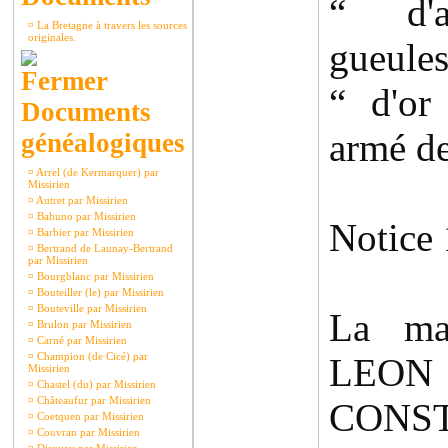
“ d'a
¤
La Bretagne à travers les sources
originales.
gueule
“ d'or
Documents
armé d
généalogiques
¤
Arrel (de Kermarquer) par
Missirien
¤
Autret par Missirien
¤
Bahuno par Missirien
Notice 
¤
Barbier par Missirien
¤
Bertrand de Launay-Bertrand
par Missirien
¤
Bourgblanc par Missirien
¤
Bouteiller (le) par Missirien
¤
Bouteville par Missirien
La ma
¤
Brulon par Missirien
¤
Carné par Missirien
¤
Champion (de Cicé) par
LEO
Missirien
¤
Chastel (du) par Missirien
¤
Châteaufur par Missirien
CONST
¤
Coetquen par Missirien
¤
Couvran par Missirien