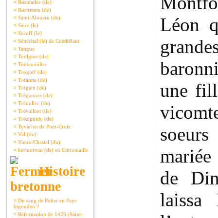
Montfor
¤
Rosmadec (de)
¤
Rostrenen (de)
Léon q
¤
Saint-Alouarn (de)
¤
Saux (le)
¤
Scauff (le)
grande
¤
Sénéchal (le) de Coethélant
¤
Tanguy
¤
Toulgoet (de)
baronn
¤
Toutenoultre
¤
Trogoff (de)
¤
Tréanna (de)
une fil
¤
Trégain (de)
¤
Trégannez (de)
¤
Trémillec (de)
vicomt
¤
Trévalloet (de)
¤
Tréziguidy (de)
¤
Tyvarlen de Pont-Croix
soeurs
¤
Val (du)
¤
Vieux-Chastel (du)
mariée
¤
kermorvan (de) en Cornouaille
Histoire
de Din
bretonne
laissa
¤
Du sang de Poher en Pays
bigouden ?
¤
Réformation de 1426 (Saint-