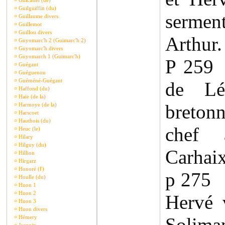
¤
Guicastel (de)
¤
Guilguiffin (du)
serme
¤
Guillaume divers
¤
Guillemot
¤
Guillou divers
Arthur.
¤
Guyomarc'h 2 (Guimarc'h 2)
¤
Guyomarc'h divers
¤
Guyomarch 1 (Guimarc'h)
P 259 
¤
Guégant
¤
Guéguenou
¤
Guéméné-Guégant
de Lé
¤
Haffond (du)
¤
Haie (de la)
breton
¤
Harmoye (de la)
¤
Harscoet
¤
Hautbois (du)
chef 
¤
Heuc (le)
¤
Hilary
¤
Hilguy (du)
Carhaix
¤
Hillion
¤
Hirgarz
¤
Honoré (l')
p 275 
¤
Houlle (du)
¤
Huon 1
¤
Huon 2
Hervé 
¤
Huon 3
¤
Huon divers
¤
Hémery
Solim