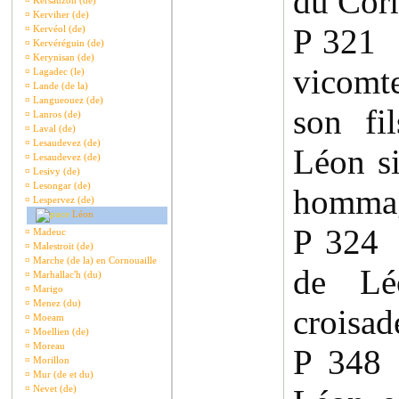
du Cor
¤
Kersauzon (de)
¤
Kerviher (de)
P 321
¤
Kervéol (de)
¤
Kervéréguin (de)
¤
Kerynisan (de)
vicomt
¤
Lagadec (le)
¤
Lande (de la)
¤
Langueouez (de)
son fi
¤
Lanros (de)
¤
Laval (de)
¤
Lesaudevez (de)
Léon s
¤
Lesaudevez (de)
¤
Lesivy (de)
¤
Lesongar (de)
hommag
¤
Lespervez (de)
Léon
P 324 
¤
Madeuc
¤
Malestroit (de)
¤
Marche (de la) en Cornouaille
de Lé
¤
Marhallac'h (du)
¤
Marigo
¤
Menez (du)
croisad
¤
Moeam
¤
Moellien (de)
¤
Moreau
P 348
¤
Morillon
¤
Mur (de et du)
¤
Nevet (de)