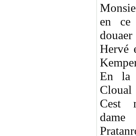
Monsie
en ce
douaer
Hervé e
Kempere
En la 
Cloual
Cest 
dame
Prata