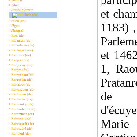
¤
Jeannin
¤
Jehan
et cha
¤
Jourdain divers
Juch (du)
¤
Julou (an)
1183) ,
¤
Jégou
¤
Jézéquel
¤
Kaer (de)
Parlem
¤
Keranrais (de)
¤
Kerardellec (de)
¤
Kerdegace (de)
et 1462
¤
Kerfloux (de)
¤
Kergoet (de)
1, Rao
¤
Kergorlay (de)
¤
Kergos (du)
¤
Kerguégant (de)
Pratan
¤
Kerguélen (de)
¤
Kerlazrec (de)
¤
Kerloaguen (de)
de C
¤
Kermauan (de)
¤
Kermellec (de)
¤
Kerminihy (de)
d'écuye
¤
Kermodiern (de)
¤
Kernivinen (de)
¤
Kerouant (de)
Marie
¤
Kerourcuff (de)
¤
Kerouzéré (de)
¤
Kerraoul (de)