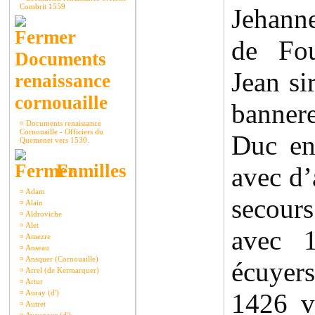
Combrit 1559
Jehanne
de Fou
Documents
Jean si
renaissance
cornouaille
banner
¤
Documents renaissance
Cornouaille - Officiers du
Duc en
Quemenet vers 1530.
Familles
avec d’
¤
Adam
secour
¤
Alain
¤
Aldroviche
¤
Alet
avec 1
¤
Amezre
¤
Anseau
¤
Ansquer (Cornouaille)
écuyers
¤
Arrel (de Kermarquer)
¤
Artur
¤
Auray (d')
1426 v
¤
Autret