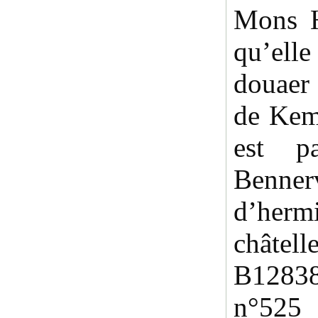
Mons H
qu’ell
douaer
de Kem
est p
Benn
d’he
châtell
B12838
n°525