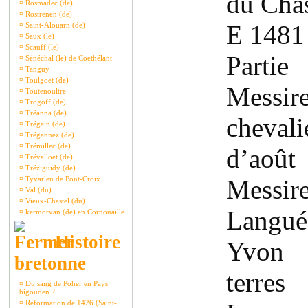
du Chas
¤
Rosmadec (de)
¤
Rostrenen (de)
E 1481 
¤
Saint-Alouarn (de)
¤
Saux (le)
¤
Scauff (le)
Parti
¤
Sénéchal (le) de Coethélant
¤
Tanguy
¤
Toulgoet (de)
Messir
¤
Toutenoultre
¤
Trogoff (de)
¤
Tréanna (de)
cheval
¤
Trégain (de)
¤
Trégannez (de)
¤
Trémillec (de)
d’août
¤
Trévalloet (de)
¤
Tréziguidy (de)
¤
Tyvarlen de Pont-Croix
Mess
¤
Val (du)
¤
Vieux-Chastel (du)
Langu
¤
kermorvan (de) en Cornouaille
Histoire
Yvon 
bretonne
terre
¤
Du sang de Poher en Pays
bigouden ?
¤
Réformation de 1426 (Saint-