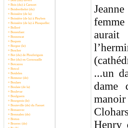
¤
Bois (du) divers
Jeanne 
¤
Bois (du) à Carnoet
¤
Boisberthelot (du)
¤
Boissière (de la)
femme
¤
Boissière (de la) à Pleyben
¤
Boissière (de la) à Plusquellec
¤
Bolloré
aurait
¤
Bonenfant
¤
Bonnescat
¤
Boquen
l’her
¤
Borgne (le)
¤
Boscher
¤
Bot (du) de Plouferiguin
(cathé
¤
Bot (du) en Cornouaille
¤
Botcazou
¤
Botcol
...un d
¤
Botdelen
¤
Botmeur (de)
dame d
¤
Boulaes
¤
Boulaie (de la)
¤
Boulevar
manoi
¤
Boulguern
¤
Bourgeois (le)
¤
Bouteville (de) du Faouet
Cloha
¤
Brenanvec
¤
Brennalen (de)
¤
Breton
Henry 
¤
Broerec (de)