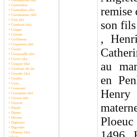
¤
Coetsquiriou (de)
¤
Coettredrez
remise 
¤
Coettrehiou (de)
¤
Coetuhannec (de)
¤
Coin (le)
son fil
¤
Combout (du)
¤
Congar
, Henr
¤
Connan
¤
Corffineau
¤
Corguezen (de)
Cather
¤
Cornec
¤
Cornouaille (de)
¤
Correc (de)
au man
¤
Cosquer (du)
¤
Coudraie (de la)
¤
Couedic (du)
en Pen
¤
Cozden
¤
Cozic
¤
Crenezant
Henry
¤
Croespilau (de)
¤
Crozon (de)
¤
Crozval
matern
¤
Daniel
¤
Dantec
Ploeuc
¤
Derrien
¤
Digloerec
¤
Digoedec
1496, 
¤
Disquay (du)