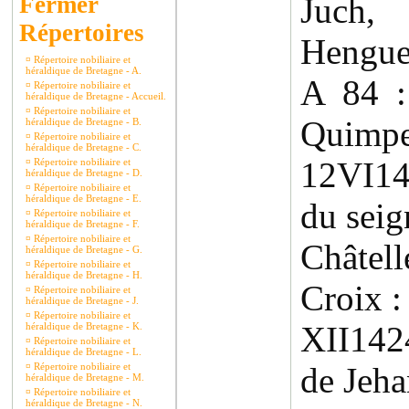
Juch
Répertoires
Hengue
¤
Répertoire nobiliaire et
héraldique de Bretagne - A.
A 84 
¤
Répertoire nobiliaire et
héraldique de Bretagne - Accueil.
¤
Répertoire nobiliaire et
Quimp
héraldique de Bretagne - B.
¤
Répertoire nobiliaire et
héraldique de Bretagne - C.
12VI14
¤
Répertoire nobiliaire et
héraldique de Bretagne - D.
¤
Répertoire nobiliaire et
héraldique de Bretagne - E.
du seig
¤
Répertoire nobiliaire et
héraldique de Bretagne - F.
¤
Répertoire nobiliaire et
Châte
héraldique de Bretagne - G.
¤
Répertoire nobiliaire et
héraldique de Bretagne - H.
Croix :
¤
Répertoire nobiliaire et
héraldique de Bretagne - J.
¤
Répertoire nobiliaire et
XII142
héraldique de Bretagne - K.
¤
Répertoire nobiliaire et
héraldique de Bretagne - L.
¤
Répertoire nobiliaire et
de Jeha
héraldique de Bretagne - M.
¤
Répertoire nobiliaire et
héraldique de Bretagne - N.