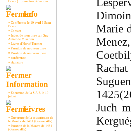
Lespe
Brieuc) : premières réflexions
Dimoin
Info
¤
Conférence le 10 avril à Saint-
Marie 
Brieuc
¤
Contact
¤
Index de mon livre sur Guy
Menez,
Autret de Missirien
¤
Livres d'Hervé Torchet
¤
Parution de nouveau livre
Coetbil
¤
Parution de nouveau livre
¤
conférence
¤
signature
Racha
Suguen
Information
1425(
¤
Excursion de la S.A.F. le 19
juillet
Juch m
Livres
Kerguég
¤
Ouverture de la souscription de
la Montre de 1481 (Cornouaille)
¤
Parution de la Montre de 1481
(Cornouaille)