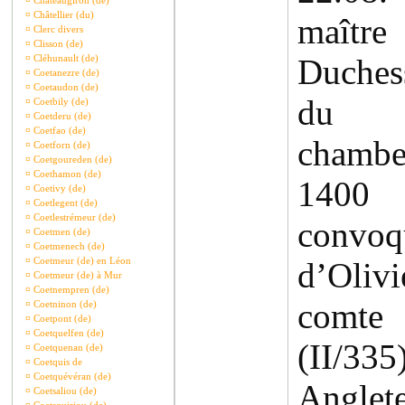
¤
Châteaugiron (de)
¤
Châtellier (du)
maîtr
¤
Clerc divers
¤
Clisson (de)
¤
Cléhunault (de)
Duches
¤
Coetanezre (de)
¤
Coetaudon (de)
du J
¤
Coetbily (de)
¤
Coetderu (de)
¤
Coetfao (de)
chamb
¤
Coetforn (de)
¤
Coetgoureden (de)
¤
Coethamon (de)
1400 
¤
Coetivy (de)
¤
Coetlegent (de)
¤
Coetlestrémeur (de)
conv
¤
Coetmen (de)
¤
Coetmenech (de)
¤
Coetmeur (de) en Léon
d’Oli
¤
Coetmeur (de) à Mur
¤
Coetnempren (de)
comte
¤
Coetninon (de)
¤
Coetpont (de)
¤
Coetquelfen (de)
(II/33
¤
Coetquenan (de)
¤
Coetquis de
¤
Coetquévéran (de)
Anglet
¤
Coetsaliou (de)