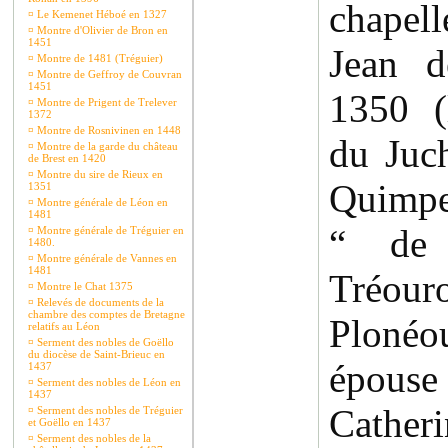
chapell
¤
Le Kemenet Héboé en 1327
¤
Montre d'Olivier de Bron en
1451
Jean d
¤
Montre de 1481 (Tréguier)
¤
Montre de Geffroy de Couvran
1451
1350 (
¤
Montre de Prigent de Trelever
1372
¤
Montre de Rosnivinen en 1448
du Juch
¤
Montre de la garde du château
de Brest en 1420
¤
Montre du sire de Rieux en
Quimpe
1351
¤
Montre générale de Léon en
1481
“ de
¤
Montre générale de Tréguier en
1480.
¤
Montre générale de Vannes en
1481
Tréour
¤
Montre le Chat 1375
¤
Relevés de documents de la
chambre des comptes de Bretagne
Plon
relatifs au Léon
¤
Serment des nobles de Goëllo
du diocèse de Saint-Brieuc en
épous
1437
¤
Serment des nobles de Léon en
1437
Catheri
¤
Serment des nobles de Tréguier
et Goëllo en 1437
¤
Serment des nobles de la