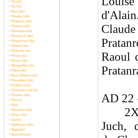
Louise
¤
Ny (le)
¤
Ny (le)
d'Ala
¤
Parc (du)
¤
Penalen (de)
¤
Penguern (de)
Claude
¤
Penhoet (de)
¤
Penisquin (de)
¤
Penmarc'h (de)
Pratan
¤
Penmorvan (de)
¤
Perrien (de)
¤
Pestivien (de)
Raoul 
¤
Plessis (du)
¤
Ploeuc (de)
¤
Plusquellec (de)
Pratanr
¤
Poher (de)
¤
Pont-Château (de)
¤
Pontcallec (de)
¤
Ponthou (du)
¤
Porteneuve (de la)
AD 22 
¤
Poulmic (de)
¤
Prévost
¤
Péan
2XII1
¤
Pérennou (du)
¤
Périer (du)
¤
Quelen
Juch, 
¤
Quélennec (du)
¤
Raguenel
¤
Roscerff (de)