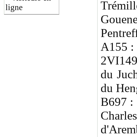
Trémil
ligne
Gouen
Pentref
A155 :
2VI149
du Juch
du Hen
B697 :
Charl
d'Are