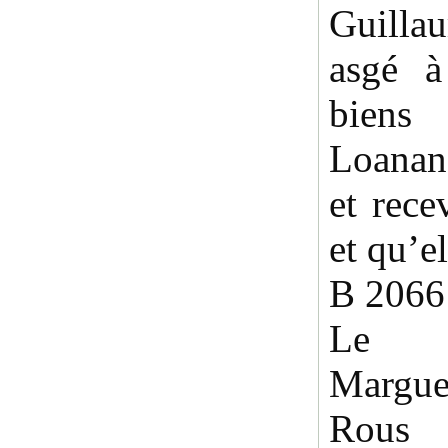
Guillau
asgé à
biens
Loanan
et rece
et qu’el
B 2066
Le R
Margu
Rous