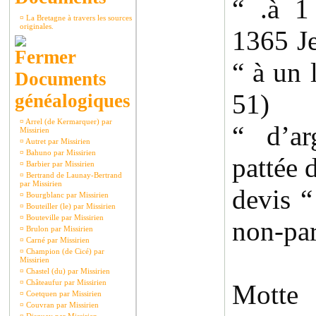
“ .à 1
¤
La Bretagne à travers les sources
originales.
1365 J
“ à un 
Documents
51)
généalogiques
¤
Arrel (de Kermarquer) par
“ d’ar
Missirien
¤
Autret par Missirien
¤
Bahuno par Missirien
pattée 
¤
Barbier par Missirien
¤
Bertrand de Launay-Bertrand
par Missirien
devis “
¤
Bourgblanc par Missirien
¤
Bouteiller (le) par Missirien
¤
Bouteville par Missirien
non-par
¤
Brulon par Missirien
¤
Carné par Missirien
¤
Champion (de Cicé) par
Missirien
¤
Chastel (du) par Missirien
¤
Châteaufur par Missirien
Motte 
¤
Coetquen par Missirien
¤
Couvran par Missirien