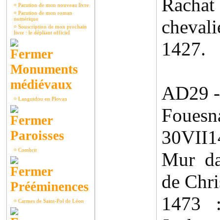
Rachat
¤
Parution de mon nouveau livre
¤
Parution de mon roman
numérique
cheval
¤
Souscription de mon prochain
livre : le dépliant officiel
1427.
Monuments
médiévaux
AD29 -
¤
Languidou en Plovan
Fouesna
30VII
Paroisses
¤
Combrit
Mur da
de Chri
Prééminences
1473 
¤
Carmes de Saint-Pol de Léon