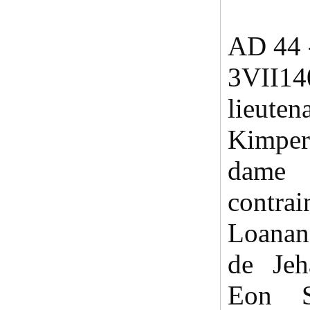
AD 44 -
3VII14
lie
Kimper
dame
contr
Loanan
de Jeh
Eon S