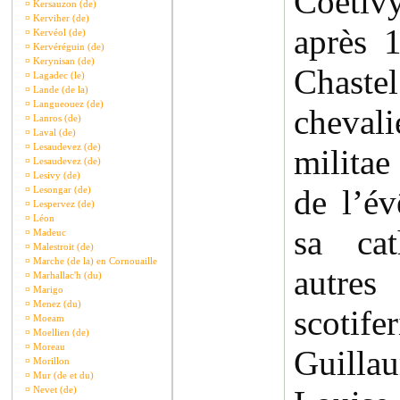
Coeti
¤
Kersauzon (de)
¤
Kerviher (de)
après 
¤
Kervéol (de)
¤
Kervéréguin (de)
¤
Kerynisan (de)
Chaste
¤
Lagadec (le)
¤
Lande (de la)
¤
Langueouez (de)
cheval
¤
Lanros (de)
¤
Laval (de)
¤
Lesaudevez (de)
militae
¤
Lesaudevez (de)
¤
Lesivy (de)
de l’é
¤
Lesongar (de)
¤
Lespervez (de)
¤
Léon
sa cat
¤
Madeuc
¤
Malestroit (de)
¤
Marche (de la) en Cornouaille
autre
¤
Marhallac'h (du)
¤
Marigo
¤
Menez (du)
scoti
¤
Moeam
¤
Moellien (de)
¤
Moreau
Guilla
¤
Morillon
¤
Mur (de et du)
¤
Nevet (de)