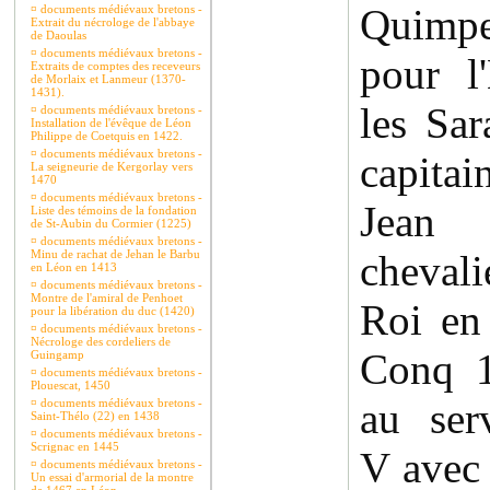
Quimpe
¤
documents médiévaux bretons -
Extrait du nécrologe de l'abbaye
de Daoulas
¤
documents médiévaux bretons -
pour l
Extraits de comptes des receveurs
de Morlaix et Lanmeur (1370-
1431).
les Sar
¤
documents médiévaux bretons -
Installation de l'évêque de Léon
Philippe de Coetquis en 1422.
¤
documents médiévaux bretons -
capita
La seigneurie de Kergorlay vers
1470
¤
documents médiévaux bretons -
Jean
Liste des témoins de la fondation
de St-Aubin du Cormier (1225)
¤
documents médiévaux bretons -
Minu de rachat de Jehan le Barbu
cheval
en Léon en 1413
¤
documents médiévaux bretons -
Montre de l'amiral de Penhoet
Roi en
pour la libération du duc (1420)
¤
documents médiévaux bretons -
Nécrologe des cordeliers de
Conq 1
Guingamp
¤
documents médiévaux bretons -
Plouescat, 1450
au ser
¤
documents médiévaux bretons -
Saint-Thélo (22) en 1438
¤
documents médiévaux bretons -
Scrignac en 1445
V avec 
¤
documents médiévaux bretons -
Un essai d'armorial de la montre