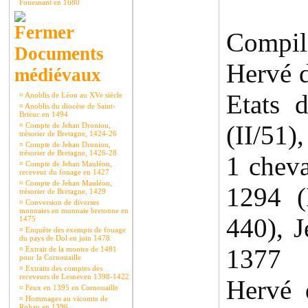
Fouesnant en 1680
Compila
Documents
Hervé d
médiévaux
Etats 
¤
Anoblis de Léon au XVe siècle
¤
Anoblis du diocèse de Saint-
Brieuc en 1494
(II/51),
¤
Compte de Jehan Droniou,
trésorier de Bretagne, 1424-26
¤
Compte de Jehan Droniou,
trésorier de Bretagne, 1426-28
1 cheva
¤
Compte de Jehan Mauléon,
receveur du fouage en 1427
¤
Compte de Jehan Mauléon,
1294 (
trésorier de Bretagne, 1429
¤
Conversion de diverses
monnaies en monnaie bretonne en
440), J
1475
¤
Enquête des exempts de fouage
du pays de Dol en juin 1478.
1377 .
¤
Extrait de la montre de 1481
pour la Cornouaille
¤
Extraits des comptes des
receveurs de Lesneven 1398-1422
Hervé 
¤
Feux en 1395 en Cornouaille
¤
Hommages au vicomte de
Rohan en 1396