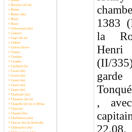
¤
Brullé
¤
Bruyère (de la)
chamb
¤
Budes
¤
Buliec (de)
1383 (
¤
Buzic
¤
Buzic
¤
Cabournais (de)
la Ro
¤
Cadoret
¤
Cage (de la)
¤
Calloet
Henri
¤
Calvez divers
¤
Camus
¤
Canaber
(II/33
¤
Caradec
¤
Cardinal (le)
¤
Carné (de)
garde
¤
Carné (de)
¤
Carné (de)
Tonqué
¤
Carné (de)
¤
Castet (de)
¤
Chaffault (du)
, ave
¤
Chambre (de la)
¤
Chapelle (de la) et Molac
¤
Charruel
capita
¤
Chastel (du)
¤
Chefdubois (de)
¤
Chever (le) de Kerbullic
22.08
¤
Châteaufur (de)