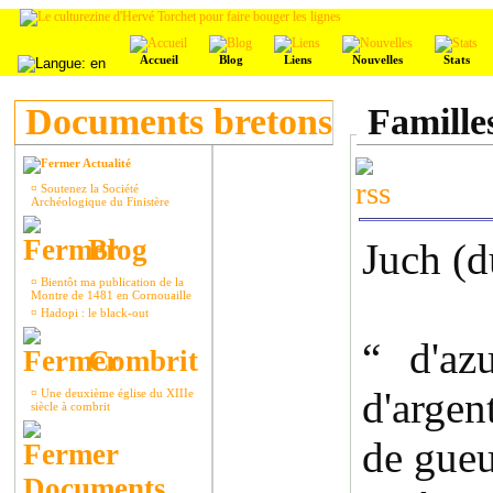
Accueil
Blog
Liens
Nouvelles
Stats
Documents bretons
Famille
Actualité
¤
Soutenez la Société
Archéologique du Finistère
Blog
Juch (d
¤
Bientôt ma publication de la
Montre de 1481 en Cornouaille
¤
Hadopi : le black-out
“ d'az
Combrit
d'arge
¤
Une deuxième église du XIIIe
siècle à combrit
de gueu
Documents