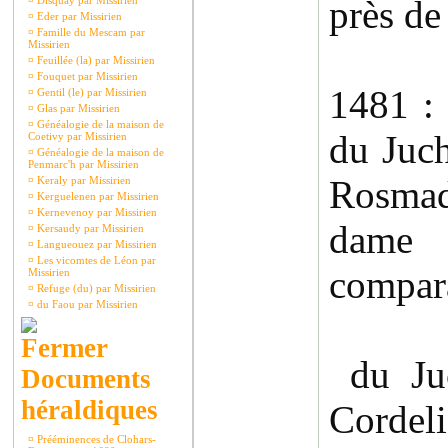
près d
¤
Disquay par Missirien
¤
Eder par Missirien
¤
Famille du Mescam par
Missirien
¤
Feuillée (la) par Missirien
¤
Fouquet par Missirien
1481 :
¤
Gentil (le) par Missirien
¤
Glas par Missirien
¤
Généalogie de la maison de
du Juc
Coetivy par Missirien
¤
Généalogie de la maison de
Penmarc'h par Missirien
Rosmad
¤
Keraly par Missirien
¤
Kerguelenen par Missirien
¤
Kernevenoy par Missirien
dame
¤
Kersaudy par Missirien
¤
Langueouez par Missirien
¤
Les vicomtes de Léon par
compara
Missirien
¤
Refuge (du) par Missirien
¤
du Faou par Missirien
du Juc
Documents
héraldiques
Cordeli
¤
Prééminences de Clohars-