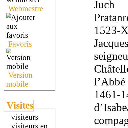
Juch
Webmestre
Pratanr
1523-X
Jacque
Favoris
seigneu
Châte
Version
l’Abbé 
mobile
1461
Visites
d’Is
visiteurs
compag
visiteurs en