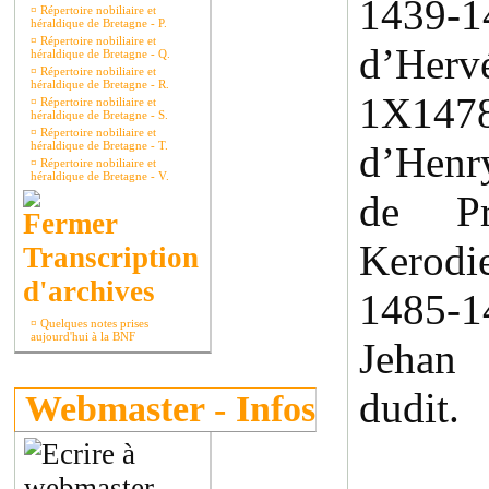
1439
¤
Répertoire nobiliaire et
héraldique de Bretagne - P.
¤
Répertoire nobiliaire et
d’Hervé
héraldique de Bretagne - Q.
¤
Répertoire nobiliaire et
héraldique de Bretagne - R.
1X147
¤
Répertoire nobiliaire et
héraldique de Bretagne - S.
¤
Répertoire nobiliaire et
héraldique de Bretagne - T.
d’Henr
¤
Répertoire nobiliaire et
héraldique de Bretagne - V.
de Pr
Kerodie
Transcription
d'archives
1485-
¤
Quelques notes prises
aujourd'hui à la BNF
Jehan 
dudit.
Webmaster - Infos
Rach