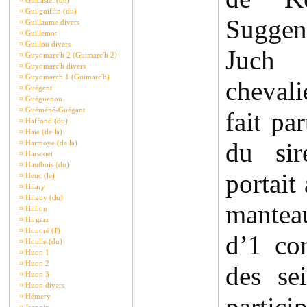
¤
Guicastel (de)
¤
Guilguiffin (du)
Sugge
¤
Guillaume divers
¤
Guillemot
¤
Guillou divers
Juch 
¤
Guyomarc'h 2 (Guimarc'h 2)
¤
Guyomarc'h divers
¤
Guyomarch 1 (Guimarc'h)
cheval
¤
Guégant
¤
Guéguenou
¤
Guéméné-Guégant
fait pa
¤
Haffond (du)
¤
Haie (de la)
du sir
¤
Harmoye (de la)
¤
Harscoet
¤
Hautbois (du)
portait
¤
Heuc (le)
¤
Hilary
¤
Hilguy (du)
mantea
¤
Hillion
¤
Hirgarz
¤
Honoré (l')
d’1 con
¤
Houlle (du)
¤
Huon 1
¤
Huon 2
des se
¤
Huon 3
¤
Huon divers
¤
Hémery
partici