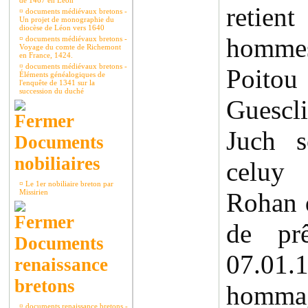
de 1467 en Léon
retient
¤
documents médiévaux bretons -
Un projet de monographie du
diocèse de Léon vers 1640
hommes
¤
documents médiévaux bretons -
Voyage du comte de Richemont
en France, 1424.
¤
documents médiévaux bretons -
Poitou
Éléments généalogiques de
l'enquête de 1341 sur la
succession du duché
Guescli
Juch s
Documents
nobiliaires
celuy
¤
Le 1er nobiliaire breton par
Missirien
Rohan 
de pr
Documents
07.0
renaissance
bretons
hommag
¤
documents renaissance bretons -