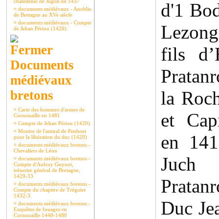
châtellenie de Jugon en 1437
d'1 Bod
¤
documents médiévaux - Anoblis
de Bretagne au XVe siècle
¤
documents médiévaux - Compte
Lezong
de Jehan Périou (1420).
fils d
Documents
Pratanr
médiévaux
la Roc
bretons
¤
Carte des hommes d'armes de
et Cap
Cornouaille en 1481
¤
Compte de Jehan Périou (1420).
¤
Montre de l'amiral de Penhoet
en 141
pour la libération du duc (1420)
¤
documents médiévaux bretons -
Chevaliers de Léon
Juch
¤
documents médiévaux bretons -
Compte d'Aufroy Guynot,
trésorier général de Bretagne,
1429-33
Pratan
¤
documents médiévaux bretons -
Compte du chapitre de Tréguier
1432-3.
Duc Jea
¤
documents médiévaux bretons -
Enquêtes de fouages en
Cornouaille 1440-1480