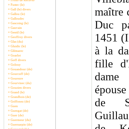
¤
Frollo de Kerlivio
¤
Fustec (le)
maître 
¤
Gall (le) divers
¤
Gallou (le)
¤
Galloudec
Duc pa
¤
Gascoing (le)
¤
Gauvain
¤
Gentil (le)
1451 (I
¤
Geoffroy divers
¤
Glas (du)
¤
Gluidic (le)
à la d
¤
Glémarec
¤
Goarlot
fille 
¤
Goff divers
¤
Golouy
¤
Gouandour (de)
dame
¤
Gourcuff (de)
¤
Gourezre
¤
Gourvinec (du)
épouse 
¤
Gouzien divers
¤
Grand (le)
¤
Grandbois (de)
de S
¤
Griffonez (de)
¤
Guen
¤
Guengat (de)
Guilla
¤
Guer (de)
¤
Guermeur (du)
de Ke
¤
Guernarpin (de)