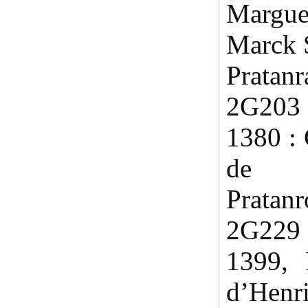
Margu
Marck S
Pratanr
2G203 
1380 : 
de M
Pratanr
2G229 
1399, 
d’Henri