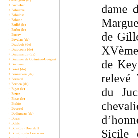
¤
Avaugour (d')
dame d
¤
Bachelier
¤
Bahuezre
¤
Bahulost
Margue
¤
Bahuno
¤
Baillif (le)
¤
Barbu (le)
de Gill
¤
Barray
¤
Bavalan (de)
¤
Beaubois (de)
XVème s
¤
Beaucours (de)
¤
Beaumanoir (de)
¤
Beaumer de Guéméné-Guégant
de Key
¤
Becmeur
¤
Beisit (du)
relevé
¤
Bennerven (de)
¤
Bernard
¤
Berrien (de)
du Ju
¤
Bigot (le)
¤
Bizien
¤
Bloas (le)
cheval
¤
Blohio
¤
Bocozel
¤
Bodigneau (de)
d’honn
¤
Bogar
¤
Bohic
¤
Bois (du) Dourduff
Sicile
¤
Bois (du) de Lesnarvor