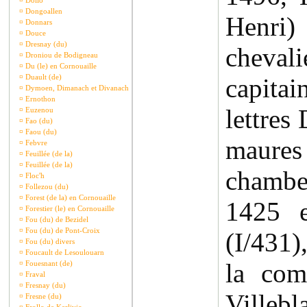
¤
Dollo
¤
Dongoallen
Henri
¤
Donnars
¤
Douce
¤
Dresnay (du)
cheva
¤
Droniou de Bodigneau
¤
Du (le) en Cornouaille
¤
Duault (de)
capitai
¤
Dymoen, Dimanach et Divanach
¤
Ernothon
lettres
¤
Euzenou
¤
Fao (du)
¤
Faou (du)
maur
¤
Febvre
¤
Feuillée (de la)
¤
Feuillée (de la)
chamb
¤
Floc'h
¤
Follezou (du)
¤
Forest (de la) en Cornouaille
1425 
¤
Forestier (le) en Cornouaille
¤
Fou (du) de Bezidel
¤
Fou (du) de Pont-Croix
(I/431
¤
Fou (du) divers
¤
Foucault de Lesoulouarn
la com
¤
Fouesnant (de)
¤
Fraval
¤
Fresnay (du)
Ville
¤
Fresne (du)