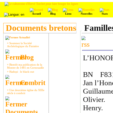
Accueil
Blog
Liens
Nouvelles
Stats
Documents bretons
Familles
Actualité
¤
Soutenez la Société
Archéologique du Finistère
Blog
L’HONO
¤
Bientôt ma publication de la
Montre de 1481 en Cornouaille
¤
Hadopi : le black-out
BN F831
Jan l’Hon
Combrit
Guillaume
¤
Une deuxième église du XIIIe
siècle à combrit
Olivier.
Henry.
Documents