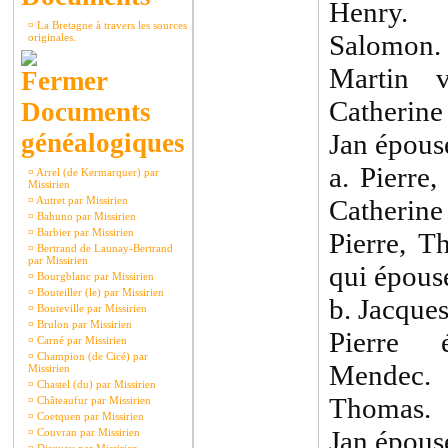
Henry.
¤
La Bretagne à travers les sources
Salomon.
originales.
Martin 
Catherine
Documents
généalogiques
Jan épous
a. Pierre,
¤
Arrel (de Kermarquer) par
Missirien
¤
Autret par Missirien
Catheri
¤
Bahuno par Missirien
¤
Barbier par Missirien
Pierre, T
¤
Bertrand de Launay-Bertrand
par Missirien
qui épous
¤
Bourgblanc par Missirien
¤
Bouteiller (le) par Missirien
b. Jacque
¤
Bouteville par Missirien
¤
Brulon par Missirien
Pierre 
¤
Carné par Missirien
¤
Champion (de Cicé) par
Mendec.
Missirien
¤
Chastel (du) par Missirien
Thomas.
¤
Châteaufur par Missirien
¤
Coetquen par Missirien
Jan épous
¤
Couvran par Missirien