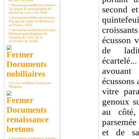
de 1467 en Léon
¤
documents médiévaux bretons -
second et
Un projet de monographie du
diocèse de Léon vers 1640
quintefeu
¤
documents médiévaux bretons -
Voyage du comte de Richemont
en France, 1424.
croissants
¤
documents médiévaux bretons -
Éléments généalogiques de
écusson v
l'enquête de 1341 sur la
succession du duché
de ladi
écartelé.
Documents
avouant 
nobiliaires
écussons 
¤
Le 1er nobiliaire breton par
Missirien
vitre pa
genoux su
Documents
au côté,
renaissance
parsemée 
bretons
et de sa
¤
documents renaissance bretons -