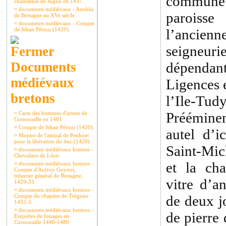
commune
châtellenie de Jugon en 1437
¤
documents médiévaux - Anoblis
paroiss
de Bretagne au XVe siècle
¤
documents médiévaux - Compte
de Jehan Périou (1420).
l’ancie
seigneu
Documents
dépendant
médiévaux
Ligences 
bretons
l’Ile-Tudy.
Prééminen
¤
Carte des hommes d'armes de
Cornouaille en 1481
¤
Compte de Jehan Périou (1420).
autel d’i
¤
Montre de l'amiral de Penhoet
pour la libération du duc (1420)
Saint-Mic
¤
documents médiévaux bretons -
Chevaliers de Léon
et la cha
¤
documents médiévaux bretons -
Compte d'Aufroy Guynot,
trésorier général de Bretagne,
vitre d’a
1429-33
¤
documents médiévaux bretons -
Compte du chapitre de Tréguier
de deux j
1432-3.
¤
documents médiévaux bretons -
de pierre 
Enquêtes de fouages en
Cornouaille 1440-1480