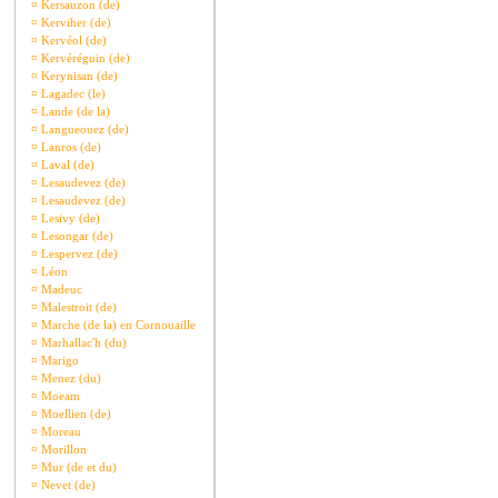
¤
Kersauzon (de)
¤
Kerviher (de)
¤
Kervéol (de)
¤
Kervéréguin (de)
¤
Kerynisan (de)
¤
Lagadec (le)
¤
Lande (de la)
¤
Langueouez (de)
¤
Lanros (de)
¤
Laval (de)
¤
Lesaudevez (de)
¤
Lesaudevez (de)
¤
Lesivy (de)
¤
Lesongar (de)
¤
Lespervez (de)
¤
Léon
¤
Madeuc
¤
Malestroit (de)
¤
Marche (de la) en Cornouaille
¤
Marhallac'h (du)
¤
Marigo
¤
Menez (du)
¤
Moeam
¤
Moellien (de)
¤
Moreau
¤
Morillon
¤
Mur (de et du)
¤
Nevet (de)