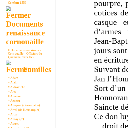
pourpre, 
Combrit 1559
cotices d
casque e
Documents
d’armes 
renaissance
Jean-Bapt
cornouaille
jours sont
¤
Documents renaissance
Cornouaille - Officiers du
Quemenet vers 1530.
en écritur
Suivant de
Familles
Jan l’Honn
¤
Adam
¤
Alain
Sort d’un
¤
Aldroviche
¤
Alet
Honnorant
¤
Amezre
¤
Anseau
Saincte dé
¤
Ansquer (Cornouaille)
¤
Arrel (de Kermarquer)
Ce don lu
¤
Artur
¤
Auray (d')
... droit 
¤
Autret