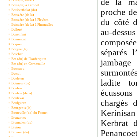
de la ma
¤
Bois (du) divers
¤
Bois (du) à Carnoet
proche de
¤
Boisberthelot (du)
¤
Boissière (de la)
du côté d
¤
Boissière (de la) à Pleyben
¤
Boissière (de la) à Plusquellec
au-dess
¤
Bolloré
¤
Bonenfant
¤
Bonnescat
composée
¤
Boquen
¤
Borgne (le)
séparés l
¤
Boscher
¤
Bot (du) de Plouferiguin
jambage 
¤
Bot (du) en Cornouaille
¤
Botcazou
surmonté
¤
Botcol
¤
Botdelen
ladite 
¤
Botmeur (de)
¤
Boulaes
écussons
¤
Boulaie (de la)
¤
Boulevar
chargés 
¤
Boulguern
¤
Bourgeois (le)
Kerinisan
¤
Bouteville (de) du Faouet
¤
Brenanvec
Kerbrat 
¤
Brennalen (de)
¤
Breton
Penancoet
¤
Broerec (de)