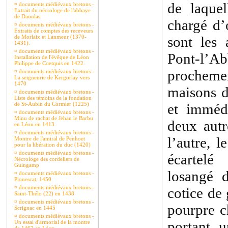
de laque
¤
documents médiévaux bretons -
Extrait du nécrologe de l'abbaye
de Daoulas
chargé d’
¤
documents médiévaux bretons -
Extraits de comptes des receveurs
de Morlaix et Lanmeur (1370-
sont les
1431).
¤
documents médiévaux bretons -
Pont-l
Installation de l'évêque de Léon
Philippe de Coetquis en 1422.
prochem
¤
documents médiévaux bretons -
La seigneurie de Kergorlay vers
1470
maisons de
¤
documents médiévaux bretons -
Liste des témoins de la fondation
de St-Aubin du Cormier (1225)
et imméd
¤
documents médiévaux bretons -
Minu de rachat de Jehan le Barbu
deux autr
en Léon en 1413
¤
documents médiévaux bretons -
l’autre, 
Montre de l'amiral de Penhoet
pour la libération du duc (1420)
¤
documents médiévaux bretons -
écartelé
Nécrologe des cordeliers de
Guingamp
losangé d
¤
documents médiévaux bretons -
Plouescat, 1450
¤
documents médiévaux bretons -
cotice de
Saint-Thélo (22) en 1438
¤
documents médiévaux bretons -
pourpre c
Scrignac en 1445
¤
documents médiévaux bretons -
portant 
Un essai d'armorial de la montre