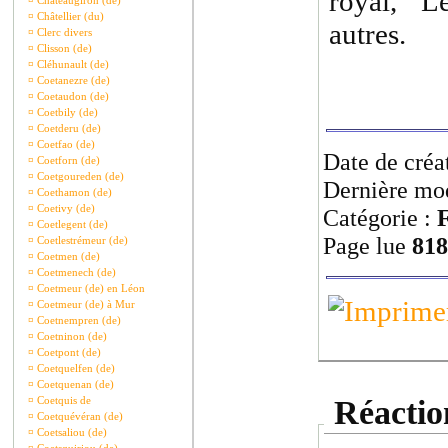
royal, L
¤
Châteaugiron (de)
¤
Châtellier (du)
autres.
¤
Clerc divers
¤
Clisson (de)
¤
Cléhunault (de)
¤
Coetanezre (de)
¤
Coetaudon (de)
¤
Coetbily (de)
¤
Coetderu (de)
¤
Coetfao (de)
Date de créa
¤
Coetforn (de)
¤
Coetgoureden (de)
Dernière mod
¤
Coethamon (de)
¤
Coetivy (de)
Catégorie :
F
¤
Coetlegent (de)
Page lue
818
¤
Coetlestrémeur (de)
¤
Coetmen (de)
¤
Coetmenech (de)
¤
Coetmeur (de) en Léon
¤
Coetmeur (de) à Mur
¤
Coetnempren (de)
¤
Coetninon (de)
¤
Coetpont (de)
¤
Coetquelfen (de)
¤
Coetquenan (de)
¤
Coetquis de
Réaction
¤
Coetquévéran (de)
¤
Coetsaliou (de)