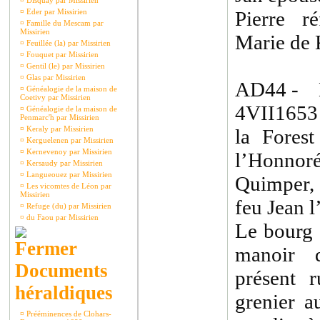
¤
Disquay par Missirien
¤
Eder par Missirien
Pierre r
¤
Famille du Mescam par
Missirien
Marie de 
¤
Feuillée (la) par Missirien
¤
Fouquet par Missirien
¤
Gentil (le) par Missirien
¤
Glas par Missirien
AD44 - 
¤
Généalogie de la maison de
Coetivy par Missirien
4VII1653 
¤
Généalogie de la maison de
Penmarc'h par Missirien
¤
Keraly par Missirien
la Forest
¤
Kerguelenen par Missirien
¤
Kernevenoy par Missirien
l’Honnoré,
¤
Kersaudy par Missirien
¤
Langueouez par Missirien
Quimper, 
¤
Les vicomtes de Léon par
Missirien
feu Jean 
¤
Refuge (du) par Missirien
¤
du Faou par Missirien
Le bourg d
manoir d
Documents
présent r
héraldiques
grenier a
¤
Prééminences de Clohars-