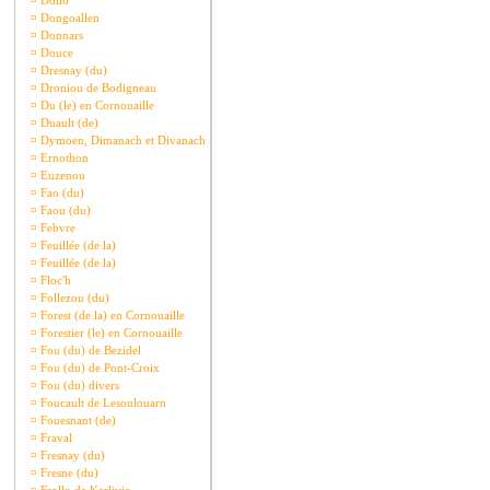
¤
Dollo
¤
Dongoallen
¤
Donnars
¤
Douce
¤
Dresnay (du)
¤
Droniou de Bodigneau
¤
Du (le) en Cornouaille
¤
Duault (de)
¤
Dymoen, Dimanach et Divanach
¤
Ernothon
¤
Euzenou
¤
Fao (du)
¤
Faou (du)
¤
Febvre
¤
Feuillée (de la)
¤
Feuillée (de la)
¤
Floc'h
¤
Follezou (du)
¤
Forest (de la) en Cornouaille
¤
Forestier (le) en Cornouaille
¤
Fou (du) de Bezidel
¤
Fou (du) de Pont-Croix
¤
Fou (du) divers
¤
Foucault de Lesoulouarn
¤
Fouesnant (de)
¤
Fraval
¤
Fresnay (du)
¤
Fresne (du)