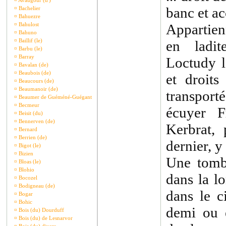
¤
Avaugour (d')
banc et ac
¤
Bachelier
¤
Bahuezre
¤
Bahulost
Appartien
¤
Bahuno
¤
Baillif (le)
en ladit
¤
Barbu (le)
¤
Barray
Loctudy l
¤
Bavalan (de)
¤
Beaubois (de)
et droits
¤
Beaucours (de)
¤
Beaumanoir (de)
transport
¤
Beaumer de Guéméné-Guégant
¤
Becmeur
écuyer F
¤
Beisit (du)
¤
Bennerven (de)
Kerbrat, 
¤
Bernard
¤
Berrien (de)
dernier, y
¤
Bigot (le)
¤
Bizien
Une tomb
¤
Bloas (le)
¤
Blohio
dans la l
¤
Bocozel
¤
Bodigneau (de)
dans le c
¤
Bogar
¤
Bohic
demi ou e
¤
Bois (du) Dourduff
¤
Bois (du) de Lesnarvor