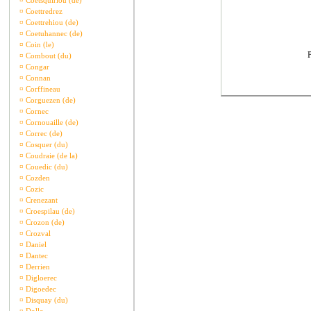
¤
Coetsquiriou (de)
¤
Coettredrez
¤
Coettrehiou (de)
¤
Coetuhannec (de)
¤
Coin (le)
P
¤
Combout (du)
¤
Congar
¤
Connan
¤
Corffineau
¤
Corguezen (de)
¤
Cornec
¤
Cornouaille (de)
¤
Correc (de)
¤
Cosquer (du)
¤
Coudraie (de la)
¤
Couedic (du)
¤
Cozden
¤
Cozic
¤
Crenezant
¤
Croespilau (de)
¤
Crozon (de)
¤
Crozval
¤
Daniel
¤
Dantec
¤
Derrien
¤
Digloerec
¤
Digoedec
¤
Disquay (du)