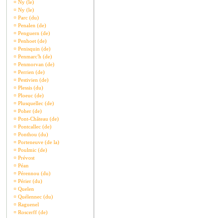
¤
Ny (le)
¤
Ny (le)
¤
Parc (du)
¤
Penalen (de)
¤
Penguern (de)
¤
Penhoet (de)
¤
Penisquin (de)
¤
Penmarc'h (de)
¤
Penmorvan (de)
¤
Perrien (de)
¤
Pestivien (de)
¤
Plessis (du)
¤
Ploeuc (de)
¤
Plusquellec (de)
¤
Poher (de)
¤
Pont-Château (de)
¤
Pontcallec (de)
¤
Ponthou (du)
¤
Porteneuve (de la)
¤
Poulmic (de)
¤
Prévost
¤
Péan
¤
Pérennou (du)
¤
Périer (du)
¤
Quelen
¤
Quélennec (du)
¤
Raguenel
¤
Roscerff (de)