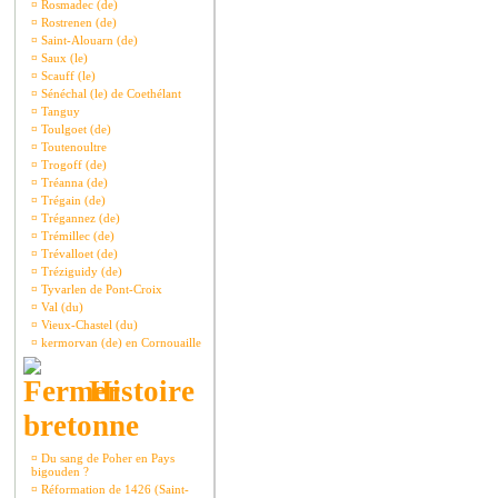
¤
Rosmadec (de)
¤
Rostrenen (de)
¤
Saint-Alouarn (de)
¤
Saux (le)
¤
Scauff (le)
¤
Sénéchal (le) de Coethélant
¤
Tanguy
¤
Toulgoet (de)
¤
Toutenoultre
¤
Trogoff (de)
¤
Tréanna (de)
¤
Trégain (de)
¤
Trégannez (de)
¤
Trémillec (de)
¤
Trévalloet (de)
¤
Tréziguidy (de)
¤
Tyvarlen de Pont-Croix
¤
Val (du)
¤
Vieux-Chastel (du)
¤
kermorvan (de) en Cornouaille
Histoire
bretonne
¤
Du sang de Poher en Pays
bigouden ?
¤
Réformation de 1426 (Saint-