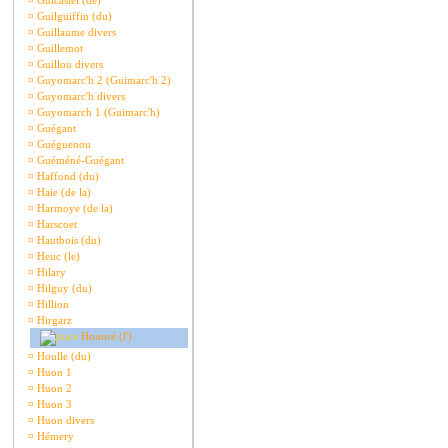
¤
Guicastel (de)
¤
Guilguiffin (du)
¤
Guillaume divers
¤
Guillemot
¤
Guillou divers
¤
Guyomarc'h 2 (Guimarc'h 2)
¤
Guyomarc'h divers
¤
Guyomarch 1 (Guimarc'h)
¤
Guégant
¤
Guéguenou
¤
Guéméné-Guégant
¤
Haffond (du)
¤
Haie (de la)
¤
Harmoye (de la)
¤
Harscoet
¤
Hautbois (du)
¤
Heuc (le)
¤
Hilary
¤
Hilguy (du)
¤
Hillion
¤
Hirgarz
Honoré (l')
¤
Houlle (du)
¤
Huon 1
¤
Huon 2
¤
Huon 3
¤
Huon divers
¤
Hémery