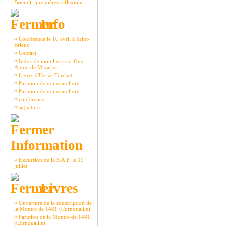
Brieuc) : premières réflexions
Info
¤
Conférence le 10 avril à Saint-
Brieuc
¤
Contact
¤
Index de mon livre sur Guy
Autret de Missirien
¤
Livres d'Hervé Torchet
¤
Parution de nouveau livre
¤
Parution de nouveau livre
¤
conférence
¤
signature
Information
¤
Excursion de la S.A.F. le 19
juillet
Livres
¤
Ouverture de la souscription de
la Montre de 1481 (Cornouaille)
¤
Parution de la Montre de 1481
(Cornouaille)