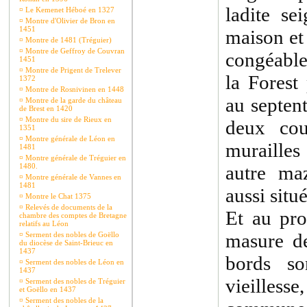
ladite se
¤
Le Kemenet Héboé en 1327
¤
Montre d'Olivier de Bron en
1451
maison et
¤
Montre de 1481 (Tréguier)
¤
Montre de Geffroy de Couvran
congéable
1451
¤
Montre de Prigent de Trelever
la Forest
1372
¤
Montre de Rosnivinen en 1448
au septent
¤
Montre de la garde du château
de Brest en 1420
¤
Montre du sire de Rieux en
deux cour
1351
¤
Montre générale de Léon en
murailles
1481
¤
Montre générale de Tréguier en
1480.
autre ma
¤
Montre générale de Vannes en
1481
aussi situ
¤
Montre le Chat 1375
¤
Relevés de documents de la
Et au pro
chambre des comptes de Bretagne
relatifs au Léon
masure de
¤
Serment des nobles de Goëllo
du diocèse de Saint-Brieuc en
1437
bords so
¤
Serment des nobles de Léon en
1437
vieilles
¤
Serment des nobles de Tréguier
et Goëllo en 1437
¤
Serment des nobles de la