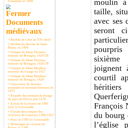
moulin à
Fouesnant en 1680
taille, si
avec ses 
Documents
seront c
médiévaux
particuli
¤
Anoblis de Léon au XVe siècle
¤
Anoblis du diocèse de Saint-
pourpris
Brieuc en 1494
¤
Compte de Jehan Droniou,
trésorier de Bretagne, 1424-26
sixième 
¤
Compte de Jehan Droniou,
trésorier de Bretagne, 1426-28
joignent 
¤
Compte de Jehan Mauléon,
receveur du fouage en 1427
courtil a
¤
Compte de Jehan Mauléon,
trésorier de Bretagne, 1429
¤
Conversion de diverses
hériti
monnaies en monnaie bretonne en
1475
Querfer
¤
Enquête des exempts de fouage
du pays de Dol en juin 1478.
François 
¤
Extrait de la montre de 1481
pour la Cornouaille
¤
Extraits des comptes des
du bourg 
receveurs de Lesneven 1398-1422
¤
Feux en 1395 en Cornouaille
l’église 
¤
Hommages au vicomte de
Rohan en 1396