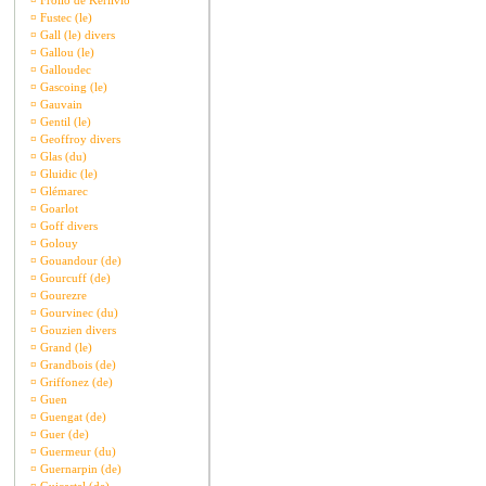
¤
Frollo de Kerlivio
¤
Fustec (le)
¤
Gall (le) divers
¤
Gallou (le)
¤
Galloudec
¤
Gascoing (le)
¤
Gauvain
¤
Gentil (le)
¤
Geoffroy divers
¤
Glas (du)
¤
Gluidic (le)
¤
Glémarec
¤
Goarlot
¤
Goff divers
¤
Golouy
¤
Gouandour (de)
¤
Gourcuff (de)
¤
Gourezre
¤
Gourvinec (du)
¤
Gouzien divers
¤
Grand (le)
¤
Grandbois (de)
¤
Griffonez (de)
¤
Guen
¤
Guengat (de)
¤
Guer (de)
¤
Guermeur (du)
¤
Guernarpin (de)