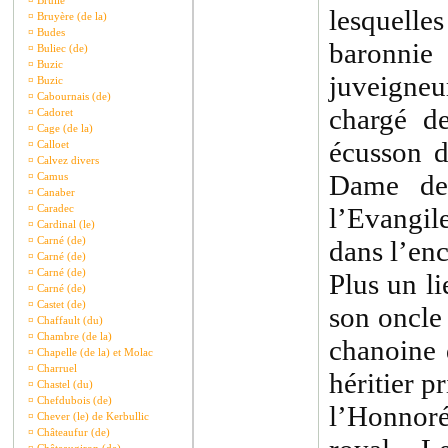
¤
Brullé
lesquelles
¤
Bruyère (de la)
¤
Budes
baronni
¤
Buliec (de)
¤
Buzic
juveigneu
¤
Buzic
¤
Cabournais (de)
chargé de
¤
Cadoret
¤
Cage (de la)
écusson d
¤
Calloet
¤
Calvez divers
Dame de
¤
Camus
¤
Canaber
¤
Caradec
l’Evangil
¤
Cardinal (le)
¤
Carné (de)
dans l’enc
¤
Carné (de)
¤
Carné (de)
Plus un li
¤
Carné (de)
¤
Castet (de)
son oncle
¤
Chaffault (du)
¤
Chambre (de la)
chanoine 
¤
Chapelle (de la) et Molac
¤
Charruel
héritier p
¤
Chastel (du)
¤
Chefdubois (de)
l’Honnoré
¤
Chever (le) de Kerbullic
¤
Châteaufur (de)