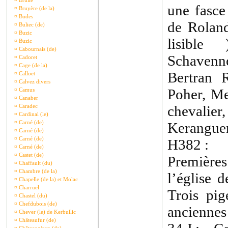
¤
Brullé
une fasce 
¤
Bruyère (de la)
¤
Budes
de Roland
¤
Buliec (de)
¤
Buzic
lisible
¤
Buzic
¤
Cabournais (de)
Schavenn
¤
Cadoret
¤
Cage (de la)
Bertran 
¤
Calloet
¤
Calvez divers
Poher, Me
¤
Camus
¤
Canaber
¤
Caradec
cheval
¤
Cardinal (le)
¤
Carné (de)
Kerangue
¤
Carné (de)
¤
Carné (de)
H382 :
¤
Carné (de)
¤
Castet (de)
Premièr
¤
Chaffault (du)
¤
Chambre (de la)
l’église 
¤
Chapelle (de la) et Molac
¤
Charruel
Trois pig
¤
Chastel (du)
¤
Chefdubois (de)
anciennes
¤
Chever (le) de Kerbullic
¤
Châteaufur (de)