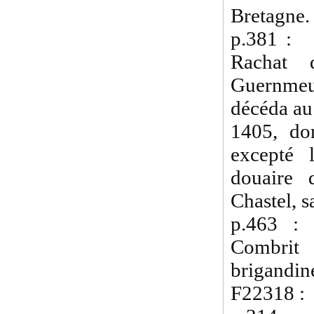
Bretagne.
p.381 : 
Rachat 
Guernmeu
décéda au
1405, do
excepté 
douaire 
Chastel, 
p.463 
Combrit
brigandin
F22318 :