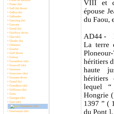
¤
Frollo de Kerlivio
VIII et 
¤
Fustec (le)
¤
Gall (le) divers
épouse Je
¤
Gallou (le)
¤
Galloudec
du Faou, 
¤
Gascoing (le)
¤
Gauvain
¤
Gentil (le)
¤
Geoffroy divers
AD44 - 
¤
Glas (du)
¤
Gluidic (le)
La terre 
¤
Glémarec
¤
Goarlot
Ploneour-
¤
Goff divers
¤
Golouy
héritiers 
¤
Gouandour (de)
¤
Gourcuff (de)
haute ju
¤
Gourezre
¤
Gourvinec (du)
héritier
¤
Gouzien divers
¤
Grand (le)
lequel 
¤
Grandbois (de)
¤
Griffonez (de)
Hongrie (
¤
Guen
¤
Guengat (de)
1397 ” ( 
¤
Guer (de)
Guermeur (du)
du Pont ].
¤
Guernarpin (de)