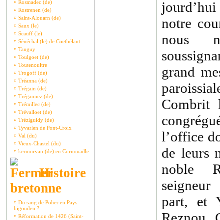
¤
Rosmadec (de)
jourd’hui
¤
Rostrenen (de)
¤
Saint-Alouarn (de)
notre cou
¤
Saux (le)
¤
Scauff (le)
nous no
¤
Sénéchal (le) de Coethélant
¤
Tanguy
soussigna
¤
Toulgoet (de)
¤
Toutenoultre
grand mes
¤
Trogoff (de)
¤
Tréanna (de)
paroissi
¤
Trégain (de)
¤
Trégannez (de)
Combrit l
¤
Trémillec (de)
¤
Trévalloet (de)
congrégué
¤
Tréziguidy (de)
¤
Tyvarlen de Pont-Croix
l’office d
¤
Val (du)
¤
Vieux-Chastel (du)
de leurs 
¤
kermorvan (de) en Cornouaille
noble R
Histoire
seigneur
bretonne
part, et
¤
Du sang de Poher en Pays
bigouden ?
Reznou, G
¤
Réformation de 1426 (Saint-