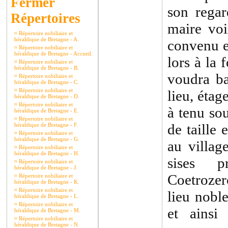
son regar
Répertoires
maire voi
¤
Répertoire nobiliaire et
héraldique de Bretagne - A.
convenu e
¤
Répertoire nobiliaire et
héraldique de Bretagne - Accueil.
lors à la
¤
Répertoire nobiliaire et
héraldique de Bretagne - B.
voudra ba
¤
Répertoire nobiliaire et
héraldique de Bretagne - C.
¤
Répertoire nobiliaire et
lieu, étag
héraldique de Bretagne - D.
¤
Répertoire nobiliaire et
à tenu sou
héraldique de Bretagne - E.
¤
Répertoire nobiliaire et
de taille
héraldique de Bretagne - F.
¤
Répertoire nobiliaire et
héraldique de Bretagne - G.
au villag
¤
Répertoire nobiliaire et
héraldique de Bretagne - H.
sises 
¤
Répertoire nobiliaire et
héraldique de Bretagne - J.
Coetrozer
¤
Répertoire nobiliaire et
héraldique de Bretagne - K.
¤
Répertoire nobiliaire et
lieu nobl
héraldique de Bretagne - L.
¤
Répertoire nobiliaire et
et ainsi 
héraldique de Bretagne - M.
¤
Répertoire nobiliaire et
héraldique de Bretagne - N.