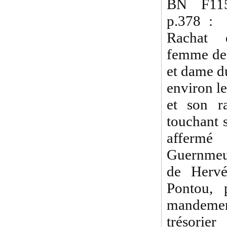
BN F115
p.378 :
Rachat 
femme de
et dame d
environ l
et son r
touchant s
affermé
Guernmeu
de Hervé
Pontou, 
mandement
trésorie