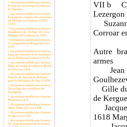
VII b Cl
¤
documents médiévaux bretons -
Extrait du nécrologe de l'abbaye
de Daoulas
Lezergon
¤
documents médiévaux bretons -
Extraits de comptes des receveurs
de Morlaix et Lanmeur (1370-
Suzanne 
1431).
¤
documents médiévaux bretons -
Corroar e
Installation de l'évêque de Léon
Philippe de Coetquis en 1422.
¤
documents médiévaux bretons -
La seigneurie de Kergorlay vers
1470
Autre b
¤
documents médiévaux bretons -
Liste des témoins de la fondation
de St-Aubin du Cormier (1225)
armes
¤
documents médiévaux bretons -
Minu de rachat de Jehan le Barbu
Jean du
en Léon en 1413
¤
documents médiévaux bretons -
Goulheze
Montre de l'amiral de Penhoet
pour la libération du duc (1420)
¤
documents médiévaux bretons -
Gille du
Nécrologe des cordeliers de
Guingamp
de Kergue
¤
documents médiévaux bretons -
Plouescat, 1450
¤
documents médiévaux bretons -
Jacques 
Saint-Thélo (22) en 1438
¤
documents médiévaux bretons -
1618 Marg
Scrignac en 1445
¤
documents médiévaux bretons -
Jacques
Un essai d'armorial de la montre