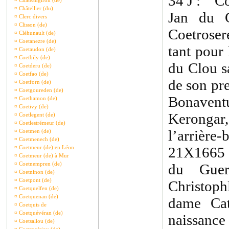
34 J : Co
¤
Châteaugiron (de)
¤
Châtellier (du)
Jan du G
¤
Clerc divers
¤
Clisson (de)
Coetroser
¤
Cléhunault (de)
¤
Coetanezre (de)
tant pour
¤
Coetaudon (de)
¤
Coetbily (de)
du Clou s
¤
Coetderu (de)
¤
Coetfao (de)
de son pr
¤
Coetforn (de)
¤
Coetgoureden (de)
Bonavent
¤
Coethamon (de)
¤
Coetivy (de)
Kerongar
¤
Coetlegent (de)
¤
Coetlestrémeur (de)
l’arrière-
¤
Coetmen (de)
¤
Coetmenech (de)
¤
Coetmeur (de) en Léon
21X1665 :
¤
Coetmeur (de) à Mur
¤
Coetnempren (de)
du Guer
¤
Coetninon (de)
¤
Coetpont (de)
Christop
¤
Coetquelfen (de)
¤
Coetquenan (de)
dame Cat
¤
Coetquis de
¤
Coetquévéran (de)
naissance 
¤
Coetsaliou (de)