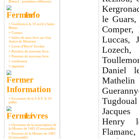
Brieuc) : premières réflexions
Kergronac
Info
le Guars,
¤
Conférence le 10 avril à Saint-
Comper, 
Brieuc
¤
Contact
Luccas, 
¤
Index de mon livre sur Guy
Autret de Missirien
¤
Livres d'Hervé Torchet
Lozech, 
¤
Parution de nouveau livre
¤
Parution de nouveau livre
Toullem
¤
conférence
¤
signature
Daniel l
Mathelin
Information
Guerann
Tugdoual 
¤
Excursion de la S.A.F. le 19
juillet
Jacques 
Livres
Henry l
¤
Ouverture de la souscription de
la Montre de 1481 (Cornouaille)
Flamanc,
¤
Parution de la Montre de 1481
(Cornouaille)