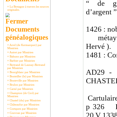
“ de gu
¤
La Bretagne à travers les sources
d’argent ”
originales.
1426 : nob
Documents
généalogiques
métayers
Hervé ).
¤
Arrel (de Kermarquer) par
Missirien
¤
Autret par Missirien
1481 : Co
¤
Bahuno par Missirien
¤
Barbier par Missirien
¤
Bertrand de Launay-Bertrand
par Missirien
AD29 - 
¤
Bourgblanc par Missirien
¤
Bouteiller (le) par Missirien
CHASTEL
¤
Bouteville par Missirien
¤
Brulon par Missirien
¤
Carné par Missirien
¤
Champion (de Cicé) par
Cartulair
Missirien
¤
Chastel (du) par Missirien
p 326 H
¤
Châteaufur par Missirien
¤
Coetquen par Missirien
20 V 1338
¤
Couvran par Missirien