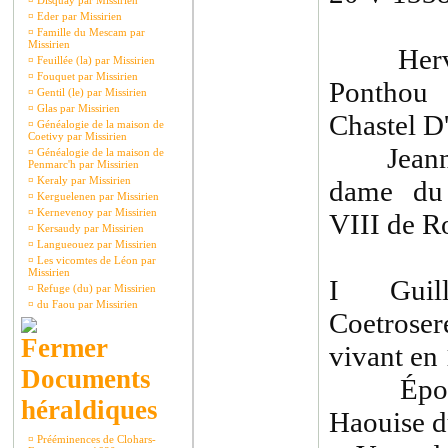
¤
Disquay par Missirien
¤
Eder par Missirien
¤
Famille du Mescam par
Missirien
Hervé 
¤
Feuillée (la) par Missirien
¤
Fouquet par Missirien
Ponthou
¤
Gentil (le) par Missirien
¤
Glas par Missirien
Chastel D
¤
Généalogie de la maison de
Coetivy par Missirien
Jeanne d
¤
Généalogie de la maison de
Penmarc'h par Missirien
¤
Keraly par Missirien
dame du 
¤
Kerguelenen par Missirien
¤
Kernevenoy par Missirien
VIII de R
¤
Kersaudy par Missirien
¤
Langueouez par Missirien
¤
Les vicomtes de Léon par
Missirien
I Guilla
¤
Refuge (du) par Missirien
¤
du Faou par Missirien
Coetrose
vivant en
Documents
Épouse
héraldiques
Haouise d
¤
Prééminences de Clohars-