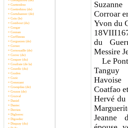
¤
Coetsquiriou (de)
Suzanne 
¤
Coettredrez
¤
Coettrehiou (de)
Corroar e
¤
Coetuhannec (de)
¤
Coin (le)
Yvon du 
¤
Combout (du)
¤
Congar
18VIII16
¤
Connan
¤
Corffineau
du Guer
¤
Corguezen (de)
¤
Cornec
Messire J
¤
Cornouaille (de)
¤
Correc (de)
Le Pont
¤
Cosquer (du)
¤
Coudraie (de la)
Tanguy
¤
Couedic (du)
¤
Cozden
Havoise
¤
Cozic
¤
Crenezant
Coatfao e
¤
Croespilau (de)
¤
Crozon (de)
Hervé du 
¤
Crozval
¤
Daniel
¤
Dantec
Marguerit
¤
Derrien
¤
Digloerec
Jeanne d
¤
Digoedec
¤
Disquay (du)
épouse v