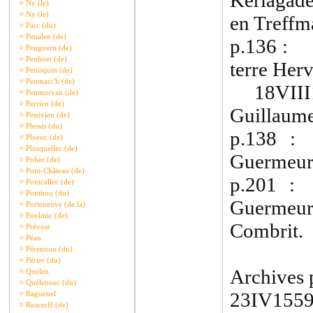
Kerlagade
¤
Ny (le)
¤
Ny (le)
en Treffm
¤
Parc (du)
¤
Penalen (de)
p.136 : 2
¤
Penguern (de)
¤
Penhoet (de)
terre Her
¤
Penisquin (de)
¤
Penmarc'h (de)
18VIII147
¤
Penmorvan (de)
¤
Perrien (de)
Guillaume
¤
Pestivien (de)
¤
Plessis (du)
p.138 
¤
Ploeuc (de)
¤
Plusquellec (de)
Guermeur,
¤
Poher (de)
¤
Pont-Château (de)
p.201 :
¤
Pontcallec (de)
¤
Ponthou (du)
Guermeur
¤
Porteneuve (de la)
¤
Poulmic (de)
Combrit.
¤
Prévost
¤
Péan
¤
Pérennou (du)
¤
Périer (du)
Archives p
¤
Quelen
¤
Quélennec (du)
23IV155
¤
Raguenel
¤
Roscerff (de)