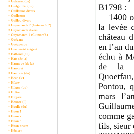
¤
Guicastel (de)
B1798 :
¤
Guilguiffin (du)
¤
Guillaume divers
1400 ou 
¤
Guillemot
¤
Guillou divers
la levée 
¤
Guyomarc'h 2 (Guimarc'h 2)
¤
Guyomarc'h divers
château 
¤
Guyomarch 1 (Guimarc'h)
¤
Guégant
en l’an du
¤
Guéguenou
¤
Guéméné-Guégant
échu à Mo
¤
Haffond (du)
¤
Haie (de la)
¤
Harmoye (de la)
de la s
¤
Harscoet
¤
Hautbois (du)
Quoetfa
¤
Heuc (le)
¤
Hilary
Pontou, q
¤
Hilguy (du)
¤
Hillion
mars l’a
¤
Hirgarz
¤
Honoré (l')
Guillaum
¤
Houlle (du)
¤
Huon 1
comme gar
¤
Huon 2
¤
Huon 3
fils, sieur
¤
Huon divers
¤
Hémery