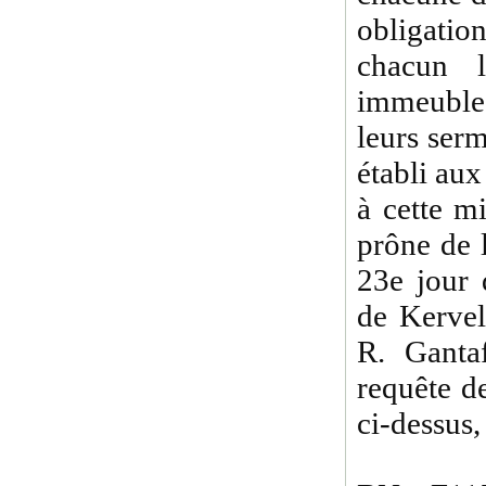
obligatio
chacun l
immeubles
leurs serm
établi aux
à cette mi
prône de 
23e jour 
de Kervel
R. Ganta
requête de
ci-dessus,