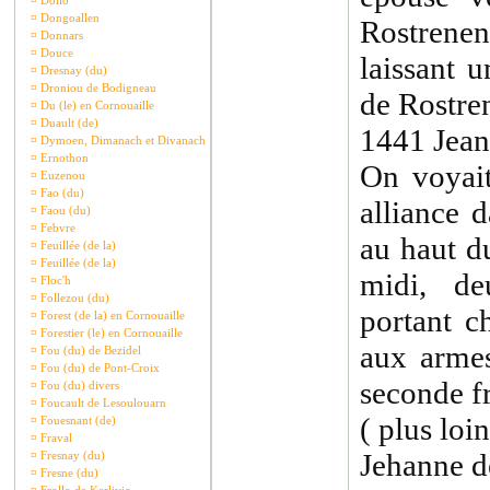
¤
Dollo
¤
Dongoallen
Rostrene
¤
Donnars
¤
Douce
laissant u
¤
Dresnay (du)
¤
Droniou de Bodigneau
de Rostre
¤
Du (le) en Cornouaille
¤
Duault (de)
1441 Jean
¤
Dymoen, Dimanach et Divanach
¤
Ernothon
On voyait
¤
Euzenou
¤
Fao (du)
alliance 
¤
Faou (du)
¤
Febvre
au haut d
¤
Feuillée (de la)
¤
Feuillée (de la)
midi, de
¤
Floc'h
¤
Follezou (du)
portant c
¤
Forest (de la) en Cornouaille
¤
Forestier (le) en Cornouaille
aux armes
¤
Fou (du) de Bezidel
¤
Fou (du) de Pont-Croix
seconde fr
¤
Fou (du) divers
¤
Foucault de Lesoulouarn
( plus loin
¤
Fouesnant (de)
¤
Fraval
Jehanne de
¤
Fresnay (du)
¤
Fresne (du)