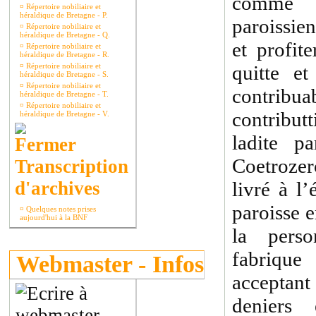
comme 
¤
Répertoire nobiliaire et
héraldique de Bretagne - P.
paroissien
¤
Répertoire nobiliaire et
héraldique de Bretagne - Q.
et profite
¤
Répertoire nobiliaire et
héraldique de Bretagne - R.
¤
Répertoire nobiliaire et
quitte e
héraldique de Bretagne - S.
¤
Répertoire nobiliaire et
contribua
héraldique de Bretagne - T.
¤
Répertoire nobiliaire et
contribut
héraldique de Bretagne - V.
ladite p
Coetrozerc
Transcription
d'archives
livré à l’
paroisse e
¤
Quelques notes prises
aujourd'hui à la BNF
la pers
fabrique 
Webmaster - Infos
acceptant
deniers