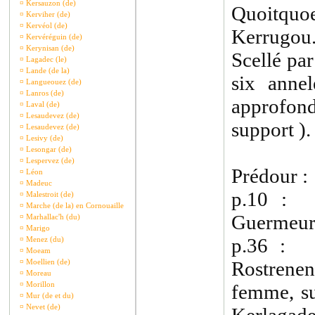
¤
Kersauzon (de)
Quoitquo
¤
Kerviher (de)
¤
Kervéol (de)
Kerrugou.
¤
Kervéréguin (de)
¤
Kerynisan (de)
Scellé pa
¤
Lagadec (le)
¤
Lande (de la)
six anne
¤
Langueouez (de)
¤
Lanros (de)
approfond
¤
Laval (de)
¤
Lesaudevez (de)
support ).
¤
Lesaudevez (de)
¤
Lesivy (de)
¤
Lesongar (de)
¤
Lespervez (de)
Prédour :
¤
Léon
¤
Madeuc
p.10 :
¤
Malestroit (de)
¤
Marche (de la) en Cornouaille
Guermeur 
¤
Marhallac'h (du)
¤
Marigo
p.36 : 
¤
Menez (du)
¤
Moeam
¤
Moellien (de)
Rostrene
¤
Moreau
¤
Morillon
femme, su
¤
Mur (de et du)
¤
Nevet (de)