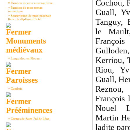
Cochou, R
¤
Parution de mon nouveau livre
¤
Parution de mon roman
Guall, Yv
numérique
¤
Souscription de mon prochain
Tanguy, 
livre : le dépliant officiel
le Mault
Françoi
Monuments
médiévaux
Gulloden
Kerriou, 
¤
Languidou en Plovan
Riou, Yv
Guall, He
Paroisses
Reznou,
¤
Combrit
François 
Nouel L
Prééminences
Martin He
¤
Carmes de Saint-Pol de Léon
ladite pa