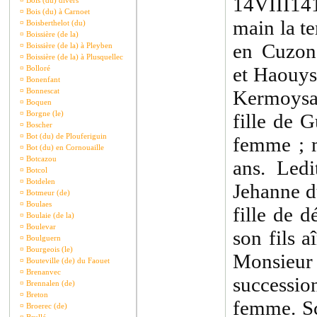
14VIII141
¤
Bois (du) divers
¤
Bois (du) à Carnoet
main la te
¤
Boisberthelot (du)
¤
Boissière (de la)
en Cuzon,
¤
Boissière (de la) à Pleyben
¤
Boissière (de la) à Plusquellec
et Haouys
¤
Bolloré
¤
Bonenfant
¤
Bonnescat
Kermoysa
¤
Boquen
¤
Borgne (le)
fille de 
¤
Boscher
¤
Bot (du) de Plouferiguin
femme ; m
¤
Bot (du) en Cornouaille
¤
Botcazou
ans. Led
¤
Botcol
¤
Botdelen
Jehanne d
¤
Botmeur (de)
¤
Boulaes
fille de 
¤
Boulaie (de la)
¤
Boulevar
son fils a
¤
Boulguern
¤
Bourgeois (le)
Monsieu
¤
Bouteville (de) du Faouet
¤
Brenanvec
successi
¤
Brennalen (de)
¤
Breton
femme. Sc
¤
Broerec (de)