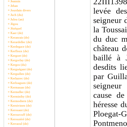
22III1398
¤
Jeannin
¤
Jehan
levée de
¤
Jourdain divers
¤
Juch (du)
seigneur 
¤
Julou (an)
¤
Jégou
la Toussa
¤
Jézéquel
¤
Kaer (de)
du duc m
¤
Keranrais (de)
¤
Kerardellec (de)
château d
¤
Kerdegace (de)
¤
Kerfloux (de)
baillé à 
¤
Kergoet (de)
¤
Kergorlay (de)
desdits l
¤
Kergos (du)
¤
Kerguégant (de)
par Guill
¤
Kerguélen (de)
¤
Kerlazrec (de)
¤
Kerloaguen (de)
seigneur
¤
Kermauan (de)
¤
Kermellec (de)
cause de
¤
Kerminihy (de)
¤
Kermodiern (de)
héresse d
¤
Kernivinen (de)
¤
Kerouant (de)
Ploegat
¤
Kerourcuff (de)
¤
Kerouzéré (de)
Pontme
¤
Kerraoul (de)