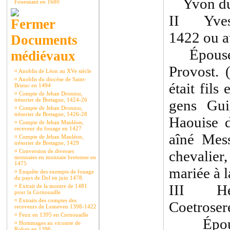
Yvon du 
Fouesnant en 1680
II Yves 
1422 ou a
Documents
Épouse e
médiévaux
Provost. 
¤
Anoblis de Léon au XVe siècle
¤
Anoblis du diocèse de Saint-
était fils
Brieuc en 1494
¤
Compte de Jehan Droniou,
trésorier de Bretagne, 1424-26
gens Gui
¤
Compte de Jehan Droniou,
trésorier de Bretagne, 1426-28
Haouise d
¤
Compte de Jehan Mauléon,
receveur du fouage en 1427
aîné Mes
¤
Compte de Jehan Mauléon,
trésorier de Bretagne, 1429
¤
Conversion de diverses
chevalier
monnaies en monnaie bretonne en
1475
mariée à 
¤
Enquête des exempts de fouage
du pays de Dol en juin 1478.
III Her
¤
Extrait de la montre de 1481
pour la Cornouaille
¤
Extraits des comptes des
Coetroser
receveurs de Lesneven 1398-1422
¤
Feux en 1395 en Cornouaille
Épouse 
¤
Hommages au vicomte de
Rohan en 1396