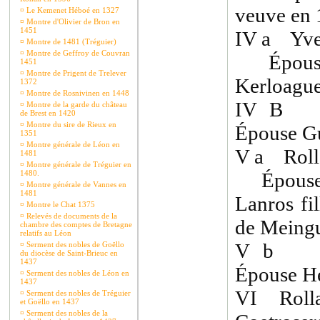
veuve en
¤
Le Kemenet Héboé en 1327
¤
Montre d'Olivier de Bron en
1451
IV a Yve
¤
Montre de 1481 (Tréguier)
¤
Montre de Geffroy de Couvran
Épouse 
1451
¤
Montre de Prigent de Trelever
Kerloagu
1372
¤
Montre de Rosnivinen en 1448
IV B Ja
¤
Montre de la garde du château
de Brest en 1420
¤
Montre du sire de Rieux en
Épouse G
1351
¤
Montre générale de Léon en
V a Roll
1481
¤
Montre générale de Tréguier en
1480.
Épouse e
¤
Montre générale de Vannes en
1481
Lanros fi
¤
Montre le Chat 1375
¤
Relevés de documents de la
de Meing
chambre des comptes de Bretagne
relatifs au Léon
V b Fr
¤
Serment des nobles de Goëllo
du diocèse de Saint-Brieuc en
1437
Épouse He
¤
Serment des nobles de Léon en
1437
VI Rolla
¤
Serment des nobles de Tréguier
et Goëllo en 1437
¤
Serment des nobles de la