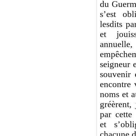
du Guerme
s’est obl
lesdits pa
et jouis
annuel
empêchem
seigneur 
souvenir 
encontre v
noms et a
gréèrent, 
par cette
et s’obli
chacune d