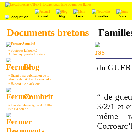
Accueil
Blog
Liens
Nouvelles
Stats
Documents bretons
Famille
Actualité
¤
Soutenez la Société
Archéologique du Finistère
Blog
du GUE
¤
Bientôt ma publication de la
Montre de 1481 en Cornouaille
¤
Hadopi : le black-out
“ de gueu
Combrit
3/2/1 et e
¤
Une deuxième église du XIIIe
siècle à combrit
même r
Corroarc’h
Documents