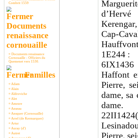
Margueri
Combrit 1559
d’Hervé
Kerengar
Documents
Cap-Caval
renaissance
Hauffvont
cornouaille
1E244 :
¤
Documents renaissance
Cornouaille - Officiers du
Quemenet vers 1530.
6IX1436
Haffont 
Familles
Pierre, s
¤
Adam
¤
Alain
dame, sa 
¤
Aldroviche
¤
Alet
dame.
¤
Amezre
¤
Anseau
22II1424(
¤
Ansquer (Cornouaille)
¤
Arrel (de Kermarquer)
Lesinado
¤
Artur
¤
Auray (d')
Pierre, se
¤
Autret