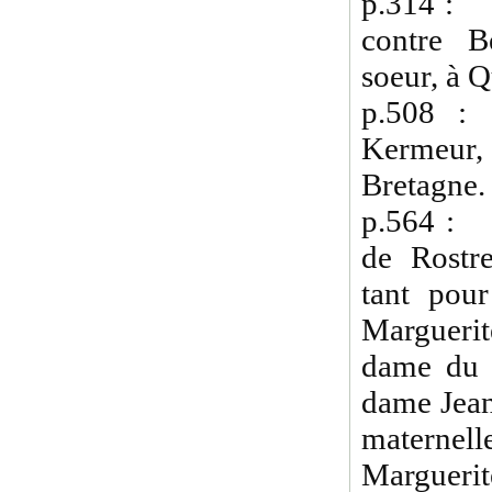
p.314 : 
contre B
soeur, à 
p.508 
Kermeur,
Bretagne.
p.564 : 1
de Rostre
tant pour
Marguerit
dame du P
dame Jean
materne
Marguerit