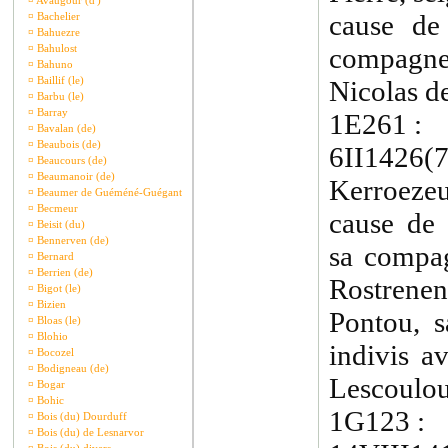
¤
Avaugour (d')
cause de
¤
Bachelier
¤
Bahuezre
¤
Bahulost
compagne
¤
Bahuno
¤
Baillif (le)
Nicolas d
¤
Barbu (le)
¤
Barray
1E261 :
¤
Bavalan (de)
¤
Beaubois (de)
6II1426(7
¤
Beaucours (de)
¤
Beaumanoir (de)
Kerroezeu
¤
Beaumer de Guéméné-Guégant
¤
Becmeur
cause de 
¤
Beisit (du)
¤
Bennerven (de)
sa compag
¤
Bernard
¤
Berrien (de)
Rostrene
¤
Bigot (le)
¤
Bizien
Pontou, 
¤
Bloas (le)
¤
Blohio
indivis a
¤
Bocozel
¤
Bodigneau (de)
Lescoulou
¤
Bogar
¤
Bohic
1G123 :
¤
Bois (du) Dourduff
¤
Bois (du) de Lesnarvor