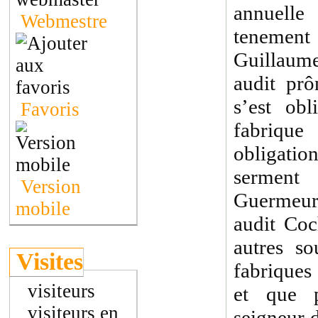
annuelle 
Webmestre
teneme
Guillaum
audit pr
s’est ob
Favoris
fabrique
obligati
serment
Version
Guermeur 
mobile
audit Coc
autres so
Visites
fabriques 
visiteurs
et que 
visiteurs en
seigneur 