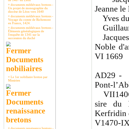
de 1467 en Léon
¤
documents médiévaux bretons -
Jeanne le 
Un projet de monographie du
diocèse de Léon vers 1640
Yves du 
¤
documents médiévaux bretons -
Voyage du comte de Richemont
en France, 1424.
Guillau
¤
documents médiévaux bretons -
Éléments généalogiques de
Jacques
l'enquête de 1341 sur la
succession du duché
Noble d'a
VI 1669
Documents
nobiliaires
AD29 - 
¤
Le 1er nobiliaire breton par
Missirien
Pont-l’Ab
VII1406-
Documents
sire du 
renaissance
Kerfridin 
bretons
V1470-
¤
documents renaissance bretons -