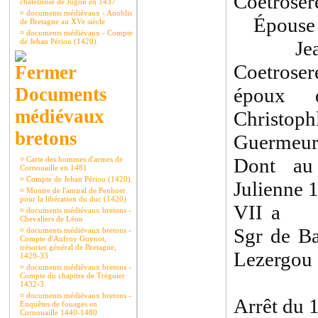
Coetroser
châtellenie de Jugon en 1437
¤
documents médiévaux - Anoblis
Épouse C
de Bretagne au XVe siècle
¤
documents médiévaux - Compte
de Jehan Périou (1420).
Jean d
Coetrose
Documents
époux 
médiévaux
Christoph
bretons
Guermeur
Dont au
¤
Carte des hommes d'armes de
Cornouaille en 1481
¤
Compte de Jehan Périou (1420).
Julienne 
¤
Montre de l'amiral de Penhoet
pour la libération du duc (1420)
VII a C
¤
documents médiévaux bretons -
Chevaliers de Léon
Sgr de B
¤
documents médiévaux bretons -
Compte d'Aufroy Guynot,
trésorier général de Bretagne,
Lezergou
1429-33
¤
documents médiévaux bretons -
Compte du chapitre de Tréguier
1432-3.
¤
documents médiévaux bretons -
Arrêt du 
Enquêtes de fouages en
Cornouaille 1440-1480