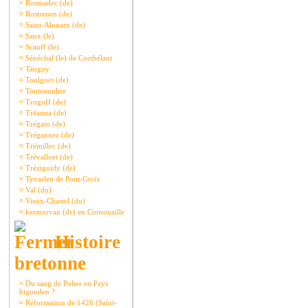
¤
Rosmadec (de)
¤
Rostrenen (de)
¤
Saint-Alouarn (de)
¤
Saux (le)
¤
Scauff (le)
¤
Sénéchal (le) de Coethélant
¤
Tanguy
¤
Toulgoet (de)
¤
Toutenoultre
¤
Trogoff (de)
¤
Tréanna (de)
¤
Trégain (de)
¤
Trégannez (de)
¤
Trémillec (de)
¤
Trévalloet (de)
¤
Tréziguidy (de)
¤
Tyvarlen de Pont-Croix
¤
Val (du)
¤
Vieux-Chastel (du)
¤
kermorvan (de) en Cornouaille
Histoire
bretonne
¤
Du sang de Poher en Pays
bigouden ?
¤
Réformation de 1426 (Saint-