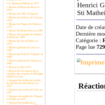
Henrici G
¤
Le Kemenet Héboé en 1327
¤
Montre d'Olivier de Bron en
1451
Sti Mathei
¤
Montre de 1481 (Tréguier)
¤
Montre de Geffroy de Couvran
1451
¤
Montre de Prigent de Trelever
Date de créa
1372
¤
Montre de Rosnivinen en 1448
Dernière mod
¤
Montre de la garde du château
de Brest en 1420
Catégorie :
F
¤
Montre du sire de Rieux en
1351
Page lue
729
¤
Montre générale de Léon en
1481
¤
Montre générale de Tréguier en
1480.
¤
Montre générale de Vannes en
1481
¤
Montre le Chat 1375
¤
Relevés de documents de la
chambre des comptes de Bretagne
relatifs au Léon
¤
Serment des nobles de Goëllo
du diocèse de Saint-Brieuc en
Réaction
1437
¤
Serment des nobles de Léon en
1437
¤
Serment des nobles de Tréguier
et Goëllo en 1437
¤
Serment des nobles de la