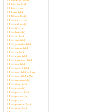
¤
Châteaugiron (de)
¤
Châtellier (du)
¤
Clerc divers
¤
Clisson (de)
¤
Cléhunault (de)
¤
Coetanezre (de)
¤
Coetaudon (de)
¤
Coetbily (de)
¤
Coetderu (de)
¤
Coetfao (de)
¤
Coetforn (de)
¤
Coetgoureden (de)
¤
Coethamon (de)
¤
Coetivy (de)
¤
Coetlegent (de)
¤
Coetlestrémeur (de)
¤
Coetmen (de)
¤
Coetmenech (de)
¤
Coetmeur (de) en Léon
¤
Coetmeur (de) à Mur
¤
Coetnempren (de)
¤
Coetninon (de)
¤
Coetpont (de)
¤
Coetquelfen (de)
¤
Coetquenan (de)
¤
Coetquis de
¤
Coetquévéran (de)
¤
Coetsaliou (de)