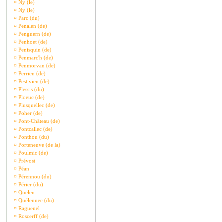
¤
Ny (le)
¤
Ny (le)
¤
Parc (du)
¤
Penalen (de)
¤
Penguern (de)
¤
Penhoet (de)
¤
Penisquin (de)
¤
Penmarc'h (de)
¤
Penmorvan (de)
¤
Perrien (de)
¤
Pestivien (de)
¤
Plessis (du)
¤
Ploeuc (de)
¤
Plusquellec (de)
¤
Poher (de)
¤
Pont-Château (de)
¤
Pontcallec (de)
¤
Ponthou (du)
¤
Porteneuve (de la)
¤
Poulmic (de)
¤
Prévost
¤
Péan
¤
Pérennou (du)
¤
Périer (du)
¤
Quelen
¤
Quélennec (du)
¤
Raguenel
¤
Roscerff (de)