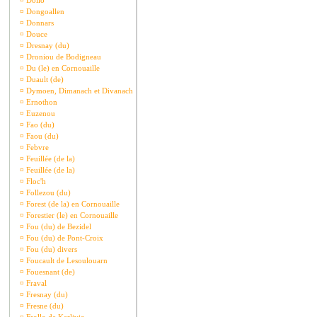
¤
Dollo
¤
Dongoallen
¤
Donnars
¤
Douce
¤
Dresnay (du)
¤
Droniou de Bodigneau
¤
Du (le) en Cornouaille
¤
Duault (de)
¤
Dymoen, Dimanach et Divanach
¤
Ernothon
¤
Euzenou
¤
Fao (du)
¤
Faou (du)
¤
Febvre
¤
Feuillée (de la)
¤
Feuillée (de la)
¤
Floc'h
¤
Follezou (du)
¤
Forest (de la) en Cornouaille
¤
Forestier (le) en Cornouaille
¤
Fou (du) de Bezidel
¤
Fou (du) de Pont-Croix
¤
Fou (du) divers
¤
Foucault de Lesoulouarn
¤
Fouesnant (de)
¤
Fraval
¤
Fresnay (du)
¤
Fresne (du)