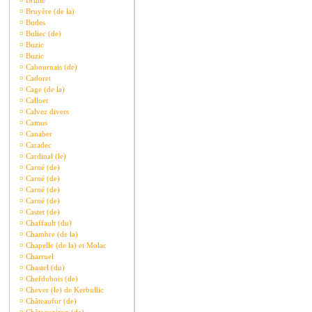
¤
Brullé
¤
Bruyère (de la)
¤
Budes
¤
Buliec (de)
¤
Buzic
¤
Buzic
¤
Cabournais (de)
¤
Cadoret
¤
Cage (de la)
¤
Calloet
¤
Calvez divers
¤
Camus
¤
Canaber
¤
Caradec
¤
Cardinal (le)
¤
Carné (de)
¤
Carné (de)
¤
Carné (de)
¤
Carné (de)
¤
Castet (de)
¤
Chaffault (du)
¤
Chambre (de la)
¤
Chapelle (de la) et Molac
¤
Charruel
¤
Chastel (du)
¤
Chefdubois (de)
¤
Chever (le) de Kerbullic
¤
Châteaufur (de)