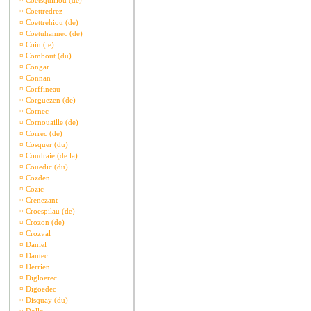
¤
Coetsquiriou (de)
¤
Coettredrez
¤
Coettrehiou (de)
¤
Coetuhannec (de)
¤
Coin (le)
¤
Combout (du)
¤
Congar
¤
Connan
¤
Corffineau
¤
Corguezen (de)
¤
Cornec
¤
Cornouaille (de)
¤
Correc (de)
¤
Cosquer (du)
¤
Coudraie (de la)
¤
Couedic (du)
¤
Cozden
¤
Cozic
¤
Crenezant
¤
Croespilau (de)
¤
Crozon (de)
¤
Crozval
¤
Daniel
¤
Dantec
¤
Derrien
¤
Digloerec
¤
Digoedec
¤
Disquay (du)