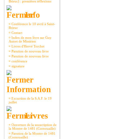
Brieuc) : premières réflexions
Info
¤
Conférence le 10 avril à Saint-
Brieuc
¤
Contact
¤
Index de mon livre sur Guy
Autret de Missirien
¤
Livres d'Hervé Torchet
¤
Parution de nouveau livre
¤
Parution de nouveau livre
¤
conférence
¤
signature
Information
¤
Excursion de la S.A.F. le 19
juillet
Livres
¤
Ouverture de la souscription de
la Montre de 1481 (Cornouaille)
¤
Parution de la Montre de 1481
(Cornouaille)