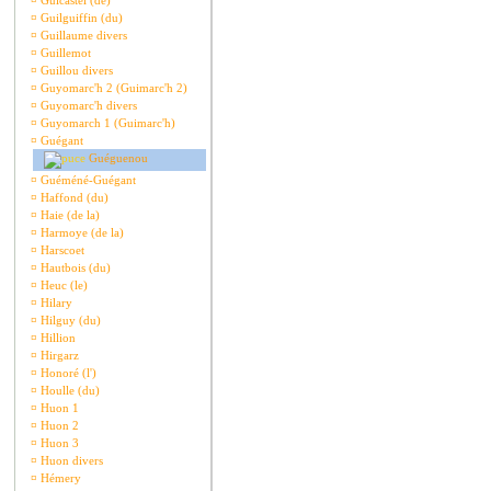
¤
Guicastel (de)
¤
Guilguiffin (du)
¤
Guillaume divers
¤
Guillemot
¤
Guillou divers
¤
Guyomarc'h 2 (Guimarc'h 2)
¤
Guyomarc'h divers
¤
Guyomarch 1 (Guimarc'h)
¤
Guégant
Guéguenou
¤
Guéméné-Guégant
¤
Haffond (du)
¤
Haie (de la)
¤
Harmoye (de la)
¤
Harscoet
¤
Hautbois (du)
¤
Heuc (le)
¤
Hilary
¤
Hilguy (du)
¤
Hillion
¤
Hirgarz
¤
Honoré (l')
¤
Houlle (du)
¤
Huon 1
¤
Huon 2
¤
Huon 3
¤
Huon divers
¤
Hémery