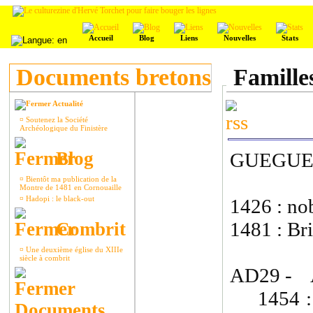
Accueil
Blog
Liens
Nouvelles
Stats
Documents bretons
Famille
Actualité
¤
Soutenez la Société
Archéologique du Finistère
Blog
GUEGU
¤
Bientôt ma publication de la
Montre de 1481 en Cornouaille
¤
Hadopi : le black-out
1426 : nob
1481 : Bri
Combrit
¤
Une deuxième église du XIIIe
siècle à combrit
AD29 - 
1454 : J
Documents