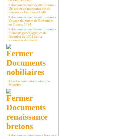
de 1467 en Léon
¤
documents médiévaux bretons -
Un projet de monographie du
diocèse de Léon vers 1640
¤
documents médiévaux bretons -
Voyage du comte de Richemont
en France, 1424.
¤
documents médiévaux bretons -
Éléments généalogiques de
l'enquête de 1341 sur la
succession du duché
Documents
nobiliaires
¤
Le 1er nobiliaire breton par
Missirien
Documents
renaissance
bretons
¤
documents renaissance bretons -