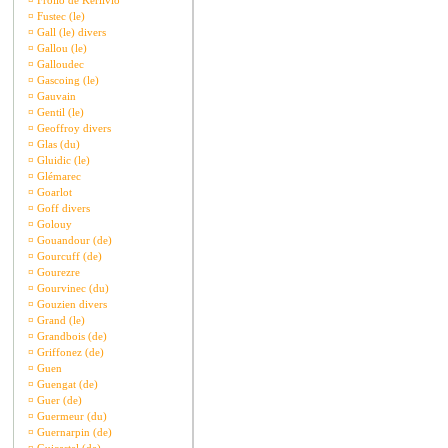
¤
Frollo de Kerlivio
¤
Fustec (le)
¤
Gall (le) divers
¤
Gallou (le)
¤
Galloudec
¤
Gascoing (le)
¤
Gauvain
¤
Gentil (le)
¤
Geoffroy divers
¤
Glas (du)
¤
Gluidic (le)
¤
Glémarec
¤
Goarlot
¤
Goff divers
¤
Golouy
¤
Gouandour (de)
¤
Gourcuff (de)
¤
Gourezre
¤
Gourvinec (du)
¤
Gouzien divers
¤
Grand (le)
¤
Grandbois (de)
¤
Griffonez (de)
¤
Guen
¤
Guengat (de)
¤
Guer (de)
¤
Guermeur (du)
¤
Guernarpin (de)