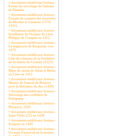
¤
documents médiévaux bretons -
Extrait du nécrologe de l'abbaye
de Daoulas
¤
documents médiévaux bretons -
Extraits de comptes des receveurs
de Morlaix et Lanmeur (1370-
1431).
¤
documents médiévaux bretons -
Installation de l'évêque de Léon
Philippe de Coetquis en 1422.
¤
documents médiévaux bretons -
La seigneurie de Kergorlay vers
1470
¤
documents médiévaux bretons -
Liste des témoins de la fondation
de St-Aubin du Cormier (1225)
¤
documents médiévaux bretons -
Minu de rachat de Jehan le Barbu
en Léon en 1413
¤
documents médiévaux bretons -
Montre de l'amiral de Penhoet
pour la libération du duc (1420)
¤
documents médiévaux bretons -
Nécrologe des cordeliers de
Guingamp
¤
documents médiévaux bretons -
Plouescat, 1450
¤
documents médiévaux bretons -
Saint-Thélo (22) en 1438
¤
documents médiévaux bretons -
Scrignac en 1445
¤
documents médiévaux bretons -
Un essai d'armorial de la montre