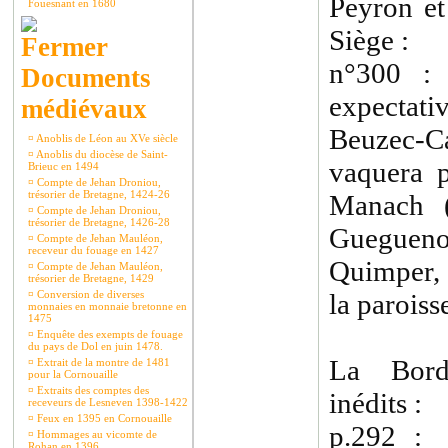
Peyron et
Fouesnant en 1680
Siège :
n°300 
Documents
expectat
médiévaux
Beuzec-
¤
Anoblis de Léon au XVe siècle
¤
Anoblis du diocèse de Saint-
vaquera p
Brieuc en 1494
¤
Compte de Jehan Droniou,
trésorier de Bretagne, 1424-26
Manach (
¤
Compte de Jehan Droniou,
trésorier de Bretagne, 1426-28
Guegueno
¤
Compte de Jehan Mauléon,
receveur du fouage en 1427
Quimper, 
¤
Compte de Jehan Mauléon,
trésorier de Bretagne, 1429
¤
Conversion de diverses
la paroiss
monnaies en monnaie bretonne en
1475
¤
Enquête des exempts de fouage
du pays de Dol en juin 1478.
La Borde
¤
Extrait de la montre de 1481
pour la Cornouaille
¤
Extraits des comptes des
inédits :
receveurs de Lesneven 1398-1422
¤
Feux en 1395 en Cornouaille
p.292 
¤
Hommages au vicomte de
Rohan en 1396