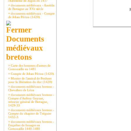
châtellenie de Jugon en 1437
¤
documents médiévaux - Anoblis
de Bretagne au XVe siècle
P
¤
documents médiévaux - Compte
de Jehan Périou (1420).
Documents
médiévaux
bretons
¤
Carte des hommes d'armes de
Cornouaille en 1481
¤
Compte de Jehan Périou (1420).
¤
Montre de l'amiral de Penhoet
pour la libération du duc (1420)
¤
documents médiévaux bretons -
Chevaliers de Léon
¤
documents médiévaux bretons -
Compte d'Aufroy Guynot,
trésorier général de Bretagne,
1429-33
¤
documents médiévaux bretons -
Compte du chapitre de Tréguier
1432-3.
¤
documents médiévaux bretons -
Enquêtes de fouages en
Cornouaille 1440-1480