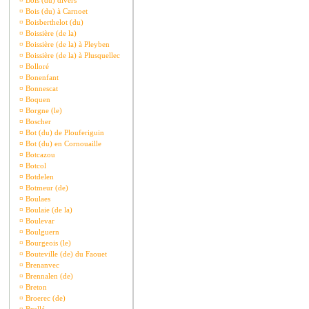
¤
Bois (du) divers
¤
Bois (du) à Carnoet
¤
Boisberthelot (du)
¤
Boissière (de la)
¤
Boissière (de la) à Pleyben
¤
Boissière (de la) à Plusquellec
¤
Bolloré
¤
Bonenfant
¤
Bonnescat
¤
Boquen
¤
Borgne (le)
¤
Boscher
¤
Bot (du) de Plouferiguin
¤
Bot (du) en Cornouaille
¤
Botcazou
¤
Botcol
¤
Botdelen
¤
Botmeur (de)
¤
Boulaes
¤
Boulaie (de la)
¤
Boulevar
¤
Boulguern
¤
Bourgeois (le)
¤
Bouteville (de) du Faouet
¤
Brenanvec
¤
Brennalen (de)
¤
Breton
¤
Broerec (de)