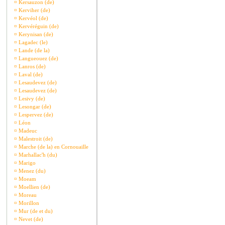
¤
Kersauzon (de)
¤
Kerviher (de)
¤
Kervéol (de)
¤
Kervéréguin (de)
¤
Kerynisan (de)
¤
Lagadec (le)
¤
Lande (de la)
¤
Langueouez (de)
¤
Lanros (de)
¤
Laval (de)
¤
Lesaudevez (de)
¤
Lesaudevez (de)
¤
Lesivy (de)
¤
Lesongar (de)
¤
Lespervez (de)
¤
Léon
¤
Madeuc
¤
Malestroit (de)
¤
Marche (de la) en Cornouaille
¤
Marhallac'h (du)
¤
Marigo
¤
Menez (du)
¤
Moeam
¤
Moellien (de)
¤
Moreau
¤
Morillon
¤
Mur (de et du)
¤
Nevet (de)