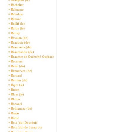
¤
Avaugour (d')
¤
Bachelier
¤
Bahuezre
¤
Bahulost
¤
Bahuno
¤
Baillif (le)
¤
Barbu (le)
¤
Barray
¤
Bavalan (de)
¤
Beaubois (de)
¤
Beaucours (de)
¤
Beaumanoir (de)
¤
Beaumer de Guéméné-Guégant
¤
Becmeur
¤
Beisit (du)
¤
Bennerven (de)
¤
Bernard
¤
Berrien (de)
¤
Bigot (le)
¤
Bizien
¤
Bloas (le)
¤
Blohio
¤
Bocozel
¤
Bodigneau (de)
¤
Bogar
¤
Bohic
¤
Bois (du) Dourduff
¤
Bois (du) de Lesnarvor