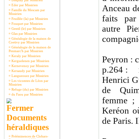
¤
Disquay par Missirien
¤
Eder par Missirien
Anceau de
¤
Famille du Mescam par
Missirien
faits pa
¤
Feuillée (la) par Missirien
¤
Fouquet par Missirien
autre Pi
¤
Gentil (le) par Missirien
¤
Glas par Missirien
compagnie
¤
Généalogie de la maison de
Coetivy par Missirien
¤
Généalogie de la maison de
Penmarc'h par Missirien
¤
Keraly par Missirien
Peyron : c
¤
Kerguelenen par Missirien
¤
Kernevenoy par Missirien
p.264 : 
¤
Kersaudy par Missirien
¤
Langueouez par Missirien
Henrici G
¤
Les vicomtes de Léon par
Missirien
de Quim
¤
Refuge (du) par Missirien
¤
du Faou par Missirien
femme ; 
Keréon où
Documents
de Paris. I
héraldiques
¤
Prééminences de Clohars-