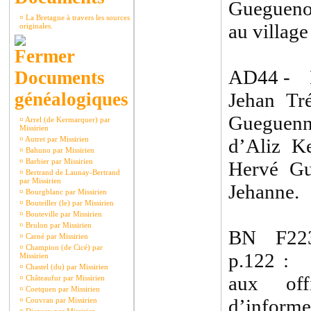
Gueguenou
¤
La Bretagne à travers les sources
au village
originales.
AD44 - B
Documents
généalogiques
Jehan Tr
Gueguen
¤
Arrel (de Kermarquer) par
Missirien
¤
Autret par Missirien
d’Aliz K
¤
Bahuno par Missirien
¤
Barbier par Missirien
Hervé Gu
¤
Bertrand de Launay-Bertrand
par Missirien
Jehanne.
¤
Bourgblanc par Missirien
¤
Bouteiller (le) par Missirien
¤
Bouteville par Missirien
¤
Brulon par Missirien
BN F223
¤
Carné par Missirien
¤
Champion (de Cicé) par
p.122 :
Missirien
¤
Chastel (du) par Missirien
aux off
¤
Châteaufur par Missirien
¤
Coetquen par Missirien
d’inform
¤
Couvran par Missirien