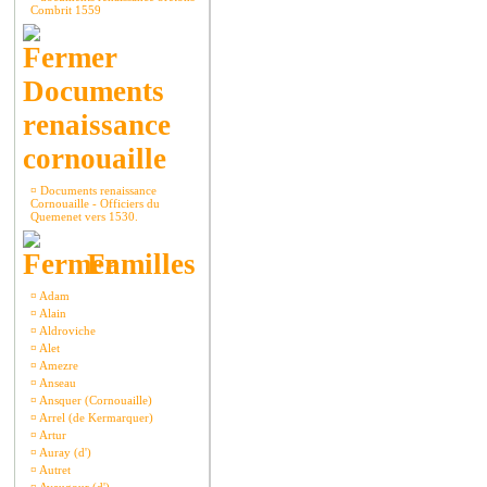
Combrit 1559
Documents
renaissance
cornouaille
¤
Documents renaissance
Cornouaille - Officiers du
Quemenet vers 1530.
Familles
¤
Adam
¤
Alain
¤
Aldroviche
¤
Alet
¤
Amezre
¤
Anseau
¤
Ansquer (Cornouaille)
¤
Arrel (de Kermarquer)
¤
Artur
¤
Auray (d')
¤
Autret