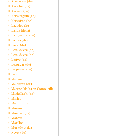
¤
Kersauzon (de)
¤
Kerviher (de)
¤
Kervéol (de)
¤
Kervéréguin (de)
¤
Kerynisan (de)
¤
Lagadec (le)
¤
Lande (de la)
¤
Langueouez (de)
¤
Lanros (de)
¤
Laval (de)
¤
Lesaudevez (de)
¤
Lesaudevez (de)
¤
Lesivy (de)
¤
Lesongar (de)
¤
Lespervez (de)
¤
Léon
¤
Madeuc
¤
Malestroit (de)
¤
Marche (de la) en Cornouaille
¤
Marhallac'h (du)
¤
Marigo
¤
Menez (du)
¤
Moeam
¤
Moellien (de)
¤
Moreau
¤
Morillon
¤
Mur (de et du)
¤
Nevet (de)