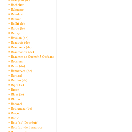
¤
Avaugour (d')
¤
Bachelier
¤
Bahuezre
¤
Bahulost
¤
Bahuno
¤
Baillif (le)
¤
Barbu (le)
¤
Barray
¤
Bavalan (de)
¤
Beaubois (de)
¤
Beaucours (de)
¤
Beaumanoir (de)
¤
Beaumer de Guéméné-Guégant
¤
Becmeur
¤
Beisit (du)
¤
Bennerven (de)
¤
Bernard
¤
Berrien (de)
¤
Bigot (le)
¤
Bizien
¤
Bloas (le)
¤
Blohio
¤
Bocozel
¤
Bodigneau (de)
¤
Bogar
¤
Bohic
¤
Bois (du) Dourduff
¤
Bois (du) de Lesnarvor