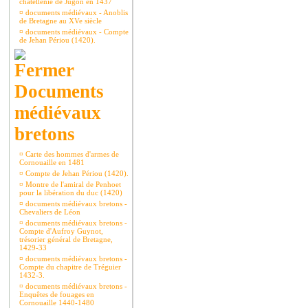
châtellenie de Jugon en 1437
¤
documents médiévaux - Anoblis
de Bretagne au XVe siècle
¤
documents médiévaux - Compte
de Jehan Périou (1420).
Documents
médiévaux
bretons
¤
Carte des hommes d'armes de
Cornouaille en 1481
¤
Compte de Jehan Périou (1420).
¤
Montre de l'amiral de Penhoet
pour la libération du duc (1420)
¤
documents médiévaux bretons -
Chevaliers de Léon
¤
documents médiévaux bretons -
Compte d'Aufroy Guynot,
trésorier général de Bretagne,
1429-33
¤
documents médiévaux bretons -
Compte du chapitre de Tréguier
1432-3.
¤
documents médiévaux bretons -
Enquêtes de fouages en
Cornouaille 1440-1480