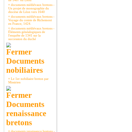
de 1467 en Léon
¤
documents médiévaux bretons -
Un projet de monographie du
diocèse de Léon vers 1640
¤
documents médiévaux bretons -
Voyage du comte de Richemont
en France, 1424.
¤
documents médiévaux bretons -
Éléments généalogiques de
l'enquête de 1341 sur la
succession du duché
Documents
nobiliaires
¤
Le 1er nobiliaire breton par
Missirien
Documents
renaissance
bretons
¤
documents renaissance bretons -