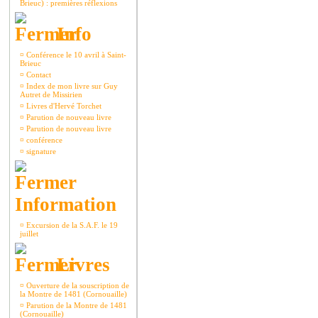
Brieuc) : premières réflexions
Info
¤
Conférence le 10 avril à Saint-
Brieuc
¤
Contact
¤
Index de mon livre sur Guy
Autret de Missirien
¤
Livres d'Hervé Torchet
¤
Parution de nouveau livre
¤
Parution de nouveau livre
¤
conférence
¤
signature
Information
¤
Excursion de la S.A.F. le 19
juillet
Livres
¤
Ouverture de la souscription de
la Montre de 1481 (Cornouaille)
¤
Parution de la Montre de 1481
(Cornouaille)