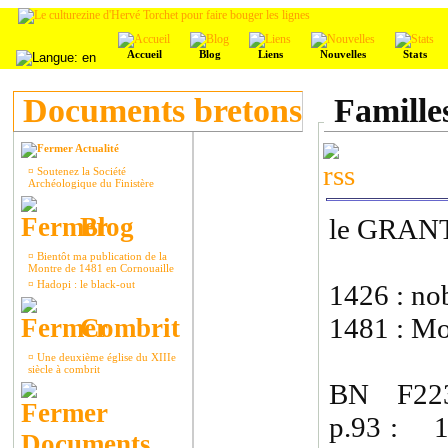
Accueil
Blog
Liens
Nouvelles
Stats
Documents bretons
Famille
Actualité
¤
Soutenez la Société
Archéologique du Finistère
Blog
le GRAN
¤
Bientôt ma publication de la
Montre de 1481 en Cornouaille
¤
Hadopi : le black-out
1426 : nob
1481 : Moe
Combrit
¤
Une deuxième église du XIIIe
siècle à combrit
BN F223
p.93 : 14
Documents