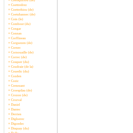
¤
Coetsquiriou (de)
¤
Coettredrez
¤
Coettrehiou (de)
¤
Coetuhannec (de)
¤
Coin (le)
¤
Combout (du)
¤
Congar
¤
Connan
¤
Corffineau
¤
Corguezen (de)
¤
Cornec
¤
Cornouaille (de)
¤
Correc (de)
¤
Cosquer (du)
¤
Coudraie (de la)
¤
Couedic (du)
¤
Cozden
¤
Cozic
¤
Crenezant
¤
Croespilau (de)
¤
Crozon (de)
¤
Crozval
¤
Daniel
¤
Dantec
¤
Derrien
¤
Digloerec
¤
Digoedec
¤
Disquay (du)