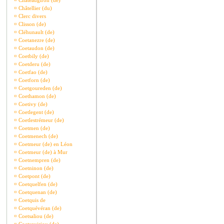
¤
Châteaugiron (de)
¤
Châtellier (du)
¤
Clerc divers
¤
Clisson (de)
¤
Cléhunault (de)
¤
Coetanezre (de)
¤
Coetaudon (de)
¤
Coetbily (de)
¤
Coetderu (de)
¤
Coetfao (de)
¤
Coetforn (de)
¤
Coetgoureden (de)
¤
Coethamon (de)
¤
Coetivy (de)
¤
Coetlegent (de)
¤
Coetlestrémeur (de)
¤
Coetmen (de)
¤
Coetmenech (de)
¤
Coetmeur (de) en Léon
¤
Coetmeur (de) à Mur
¤
Coetnempren (de)
¤
Coetninon (de)
¤
Coetpont (de)
¤
Coetquelfen (de)
¤
Coetquenan (de)
¤
Coetquis de
¤
Coetquévéran (de)
¤
Coetsaliou (de)