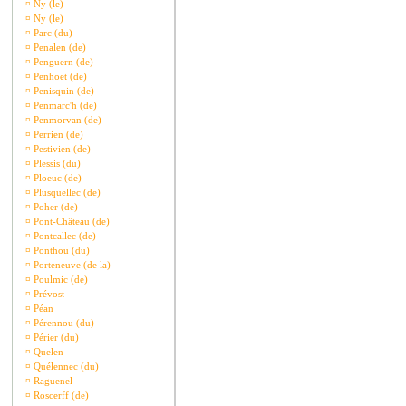
¤
Ny (le)
¤
Ny (le)
¤
Parc (du)
¤
Penalen (de)
¤
Penguern (de)
¤
Penhoet (de)
¤
Penisquin (de)
¤
Penmarc'h (de)
¤
Penmorvan (de)
¤
Perrien (de)
¤
Pestivien (de)
¤
Plessis (du)
¤
Ploeuc (de)
¤
Plusquellec (de)
¤
Poher (de)
¤
Pont-Château (de)
¤
Pontcallec (de)
¤
Ponthou (du)
¤
Porteneuve (de la)
¤
Poulmic (de)
¤
Prévost
¤
Péan
¤
Pérennou (du)
¤
Périer (du)
¤
Quelen
¤
Quélennec (du)
¤
Raguenel
¤
Roscerff (de)