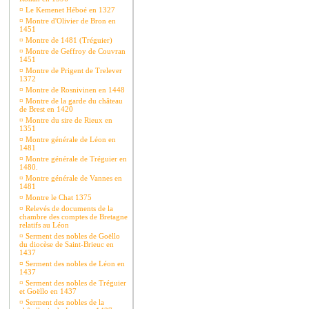
¤
Le Kemenet Héboé en 1327
¤
Montre d'Olivier de Bron en
1451
¤
Montre de 1481 (Tréguier)
¤
Montre de Geffroy de Couvran
1451
¤
Montre de Prigent de Trelever
1372
¤
Montre de Rosnivinen en 1448
¤
Montre de la garde du château
de Brest en 1420
¤
Montre du sire de Rieux en
1351
¤
Montre générale de Léon en
1481
¤
Montre générale de Tréguier en
1480.
¤
Montre générale de Vannes en
1481
¤
Montre le Chat 1375
¤
Relevés de documents de la
chambre des comptes de Bretagne
relatifs au Léon
¤
Serment des nobles de Goëllo
du diocèse de Saint-Brieuc en
1437
¤
Serment des nobles de Léon en
1437
¤
Serment des nobles de Tréguier
et Goëllo en 1437
¤
Serment des nobles de la