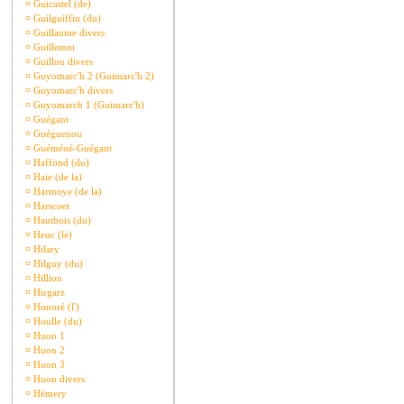
¤
Guicastel (de)
¤
Guilguiffin (du)
¤
Guillaume divers
¤
Guillemot
¤
Guillou divers
¤
Guyomarc'h 2 (Guimarc'h 2)
¤
Guyomarc'h divers
¤
Guyomarch 1 (Guimarc'h)
¤
Guégant
¤
Guéguenou
¤
Guéméné-Guégant
¤
Haffond (du)
¤
Haie (de la)
¤
Harmoye (de la)
¤
Harscoet
¤
Hautbois (du)
¤
Heuc (le)
¤
Hilary
¤
Hilguy (du)
¤
Hillion
¤
Hirgarz
¤
Honoré (l')
¤
Houlle (du)
¤
Huon 1
¤
Huon 2
¤
Huon 3
¤
Huon divers
¤
Hémery