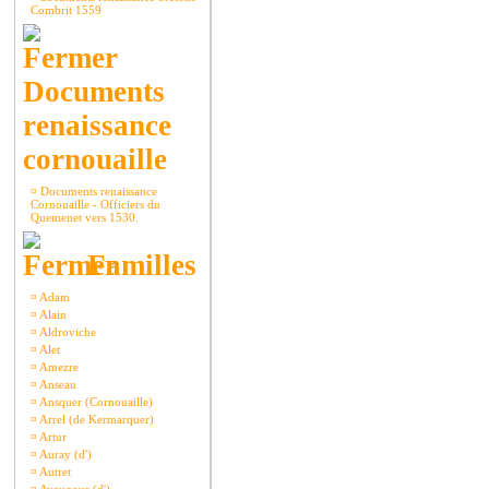
Combrit 1559
Documents
renaissance
cornouaille
¤
Documents renaissance
Cornouaille - Officiers du
Quemenet vers 1530.
Familles
¤
Adam
¤
Alain
¤
Aldroviche
¤
Alet
¤
Amezre
¤
Anseau
¤
Ansquer (Cornouaille)
¤
Arrel (de Kermarquer)
¤
Artur
¤
Auray (d')
¤
Autret