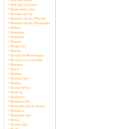
¤
Bois (du) divers
¤
Bois (du) à Carnoet
¤
Boisberthelot (du)
¤
Boissière (de la)
¤
Boissière (de la) à Pleyben
¤
Boissière (de la) à Plusquellec
¤
Bolloré
¤
Bonenfant
¤
Bonnescat
¤
Boquen
¤
Borgne (le)
¤
Boscher
¤
Bot (du) de Plouferiguin
¤
Bot (du) en Cornouaille
¤
Botcazou
¤
Botcol
¤
Botdelen
¤
Botmeur (de)
¤
Boulaes
¤
Boulaie (de la)
¤
Boulevar
¤
Boulguern
¤
Bourgeois (le)
¤
Bouteville (de) du Faouet
¤
Brenanvec
¤
Brennalen (de)
¤
Breton
¤
Broerec (de)