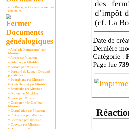
des ferm
¤
La Bretagne à travers les sources
d’impôt d
originales.
(cf. La Bo
Documents
Date de créa
généalogiques
Dernière mod
¤
Arrel (de Kermarquer) par
Missirien
Catégorie :
F
¤
Autret par Missirien
¤
Bahuno par Missirien
Page lue
739
¤
Barbier par Missirien
¤
Bertrand de Launay-Bertrand
par Missirien
¤
Bourgblanc par Missirien
¤
Bouteiller (le) par Missirien
¤
Bouteville par Missirien
¤
Brulon par Missirien
¤
Carné par Missirien
¤
Champion (de Cicé) par
Missirien
Réaction
¤
Chastel (du) par Missirien
¤
Châteaufur par Missirien
¤
Coetquen par Missirien
¤
Couvran par Missirien