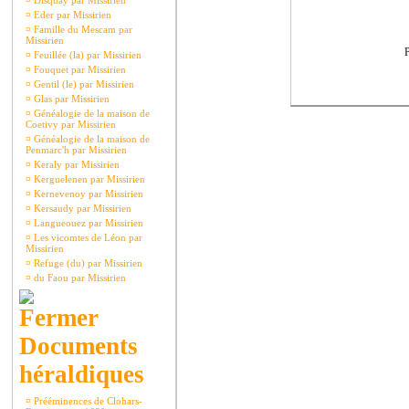
¤
Disquay par Missirien
¤
Eder par Missirien
¤
Famille du Mescam par
Missirien
P
¤
Feuillée (la) par Missirien
¤
Fouquet par Missirien
¤
Gentil (le) par Missirien
¤
Glas par Missirien
¤
Généalogie de la maison de
Coetivy par Missirien
¤
Généalogie de la maison de
Penmarc'h par Missirien
¤
Keraly par Missirien
¤
Kerguelenen par Missirien
¤
Kernevenoy par Missirien
¤
Kersaudy par Missirien
¤
Langueouez par Missirien
¤
Les vicomtes de Léon par
Missirien
¤
Refuge (du) par Missirien
¤
du Faou par Missirien
Documents
héraldiques
¤
Prééminences de Clohars-