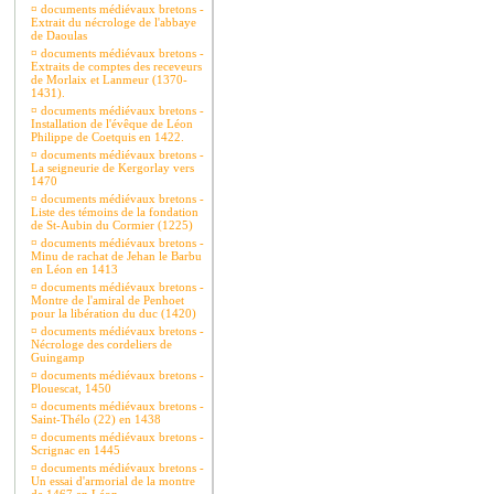
¤
documents médiévaux bretons -
Extrait du nécrologe de l'abbaye
de Daoulas
¤
documents médiévaux bretons -
Extraits de comptes des receveurs
de Morlaix et Lanmeur (1370-
1431).
¤
documents médiévaux bretons -
Installation de l'évêque de Léon
Philippe de Coetquis en 1422.
¤
documents médiévaux bretons -
La seigneurie de Kergorlay vers
1470
¤
documents médiévaux bretons -
Liste des témoins de la fondation
de St-Aubin du Cormier (1225)
¤
documents médiévaux bretons -
Minu de rachat de Jehan le Barbu
en Léon en 1413
¤
documents médiévaux bretons -
Montre de l'amiral de Penhoet
pour la libération du duc (1420)
¤
documents médiévaux bretons -
Nécrologe des cordeliers de
Guingamp
¤
documents médiévaux bretons -
Plouescat, 1450
¤
documents médiévaux bretons -
Saint-Thélo (22) en 1438
¤
documents médiévaux bretons -
Scrignac en 1445
¤
documents médiévaux bretons -
Un essai d'armorial de la montre