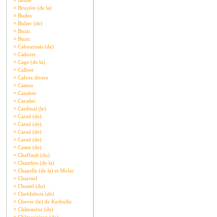
¤
Brullé
¤
Bruyère (de la)
¤
Budes
¤
Buliec (de)
¤
Buzic
¤
Buzic
¤
Cabournais (de)
¤
Cadoret
¤
Cage (de la)
¤
Calloet
¤
Calvez divers
¤
Camus
¤
Canaber
¤
Caradec
¤
Cardinal (le)
¤
Carné (de)
¤
Carné (de)
¤
Carné (de)
¤
Carné (de)
¤
Castet (de)
¤
Chaffault (du)
¤
Chambre (de la)
¤
Chapelle (de la) et Molac
¤
Charruel
¤
Chastel (du)
¤
Chefdubois (de)
¤
Chever (le) de Kerbullic
¤
Châteaufur (de)