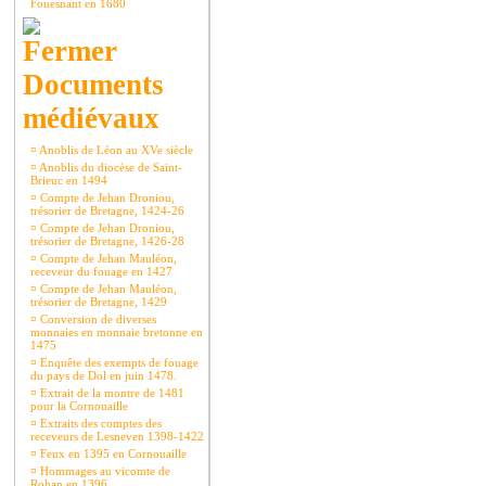
Fouesnant en 1680
Documents
médiévaux
¤
Anoblis de Léon au XVe siècle
¤
Anoblis du diocèse de Saint-
Brieuc en 1494
¤
Compte de Jehan Droniou,
trésorier de Bretagne, 1424-26
¤
Compte de Jehan Droniou,
trésorier de Bretagne, 1426-28
¤
Compte de Jehan Mauléon,
receveur du fouage en 1427
¤
Compte de Jehan Mauléon,
trésorier de Bretagne, 1429
¤
Conversion de diverses
monnaies en monnaie bretonne en
1475
¤
Enquête des exempts de fouage
du pays de Dol en juin 1478.
¤
Extrait de la montre de 1481
pour la Cornouaille
¤
Extraits des comptes des
receveurs de Lesneven 1398-1422
¤
Feux en 1395 en Cornouaille
¤
Hommages au vicomte de
Rohan en 1396