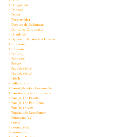
¤
Dollo
¤
Dongoallen
¤
Donnars
¤
Douce
¤
Dresnay (du)
¤
Droniou de Bodigneau
¤
Du (le) en Cornouaille
¤
Duault (de)
¤
Dymoen, Dimanach et Divanach
¤
Ernothon
¤
Euzenou
¤
Fao (du)
¤
Faou (du)
¤
Febvre
¤
Feuillée (de la)
¤
Feuillée (de la)
¤
Floc'h
¤
Follezou (du)
¤
Forest (de la) en Cornouaille
¤
Forestier (le) en Cornouaille
¤
Fou (du) de Bezidel
¤
Fou (du) de Pont-Croix
¤
Fou (du) divers
¤
Foucault de Lesoulouarn
¤
Fouesnant (de)
¤
Fraval
¤
Fresnay (du)
¤
Fresne (du)