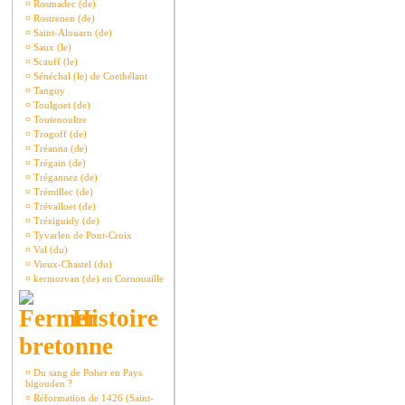
¤
Rosmadec (de)
¤
Rostrenen (de)
¤
Saint-Alouarn (de)
¤
Saux (le)
¤
Scauff (le)
¤
Sénéchal (le) de Coethélant
¤
Tanguy
¤
Toulgoet (de)
¤
Toutenoultre
¤
Trogoff (de)
¤
Tréanna (de)
¤
Trégain (de)
¤
Trégannez (de)
¤
Trémillec (de)
¤
Trévalloet (de)
¤
Tréziguidy (de)
¤
Tyvarlen de Pont-Croix
¤
Val (du)
¤
Vieux-Chastel (du)
¤
kermorvan (de) en Cornouaille
Histoire
bretonne
¤
Du sang de Poher en Pays
bigouden ?
¤
Réformation de 1426 (Saint-