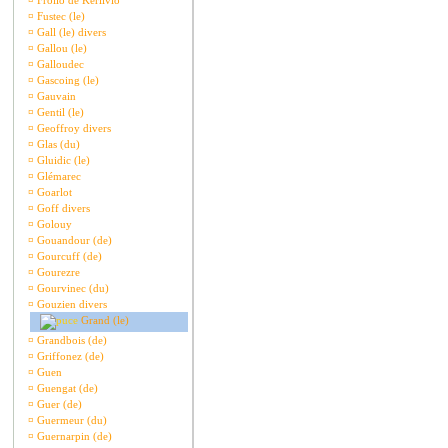
¤
Frollo de Kerlivio
¤
Fustec (le)
¤
Gall (le) divers
¤
Gallou (le)
¤
Galloudec
¤
Gascoing (le)
¤
Gauvain
¤
Gentil (le)
¤
Geoffroy divers
¤
Glas (du)
¤
Gluidic (le)
¤
Glémarec
¤
Goarlot
¤
Goff divers
¤
Golouy
¤
Gouandour (de)
¤
Gourcuff (de)
¤
Gourezre
¤
Gourvinec (du)
¤
Gouzien divers
Grand (le)
¤
Grandbois (de)
¤
Griffonez (de)
¤
Guen
¤
Guengat (de)
¤
Guer (de)
¤
Guermeur (du)
¤
Guernarpin (de)