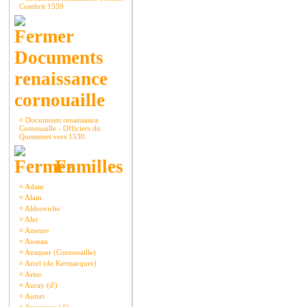
Combrit 1559
Documents
renaissance
cornouaille
¤
Documents renaissance
Cornouaille - Officiers du
Quemenet vers 1530.
Familles
¤
Adam
¤
Alain
¤
Aldroviche
¤
Alet
¤
Amezre
¤
Anseau
¤
Ansquer (Cornouaille)
¤
Arrel (de Kermarquer)
¤
Artur
¤
Auray (d')
¤
Autret