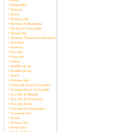
¤
Dollo
¤
Dongoallen
¤
Donnars
¤
Douce
¤
Dresnay (du)
¤
Droniou de Bodigneau
¤
Du (le) en Cornouaille
¤
Duault (de)
¤
Dymoen, Dimanach et Divanach
¤
Ernothon
¤
Euzenou
¤
Fao (du)
¤
Faou (du)
¤
Febvre
¤
Feuillée (de la)
¤
Feuillée (de la)
¤
Floc'h
¤
Follezou (du)
¤
Forest (de la) en Cornouaille
¤
Forestier (le) en Cornouaille
¤
Fou (du) de Bezidel
¤
Fou (du) de Pont-Croix
¤
Fou (du) divers
¤
Foucault de Lesoulouarn
¤
Fouesnant (de)
¤
Fraval
¤
Fresnay (du)
¤
Fresne (du)