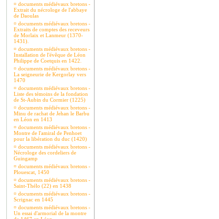
¤
documents médiévaux bretons -
Extrait du nécrologe de l'abbaye
de Daoulas
¤
documents médiévaux bretons -
Extraits de comptes des receveurs
de Morlaix et Lanmeur (1370-
1431).
¤
documents médiévaux bretons -
Installation de l'évêque de Léon
Philippe de Coetquis en 1422.
¤
documents médiévaux bretons -
La seigneurie de Kergorlay vers
1470
¤
documents médiévaux bretons -
Liste des témoins de la fondation
de St-Aubin du Cormier (1225)
¤
documents médiévaux bretons -
Minu de rachat de Jehan le Barbu
en Léon en 1413
¤
documents médiévaux bretons -
Montre de l'amiral de Penhoet
pour la libération du duc (1420)
¤
documents médiévaux bretons -
Nécrologe des cordeliers de
Guingamp
¤
documents médiévaux bretons -
Plouescat, 1450
¤
documents médiévaux bretons -
Saint-Thélo (22) en 1438
¤
documents médiévaux bretons -
Scrignac en 1445
¤
documents médiévaux bretons -
Un essai d'armorial de la montre