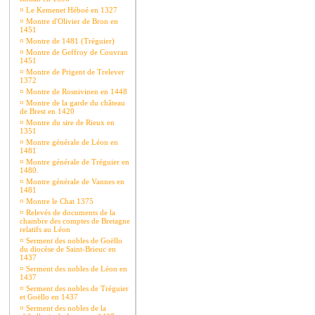
¤
Le Kemenet Héboé en 1327
¤
Montre d'Olivier de Bron en
1451
¤
Montre de 1481 (Tréguier)
¤
Montre de Geffroy de Couvran
1451
¤
Montre de Prigent de Trelever
1372
¤
Montre de Rosnivinen en 1448
¤
Montre de la garde du château
de Brest en 1420
¤
Montre du sire de Rieux en
1351
¤
Montre générale de Léon en
1481
¤
Montre générale de Tréguier en
1480.
¤
Montre générale de Vannes en
1481
¤
Montre le Chat 1375
¤
Relevés de documents de la
chambre des comptes de Bretagne
relatifs au Léon
¤
Serment des nobles de Goëllo
du diocèse de Saint-Brieuc en
1437
¤
Serment des nobles de Léon en
1437
¤
Serment des nobles de Tréguier
et Goëllo en 1437
¤
Serment des nobles de la