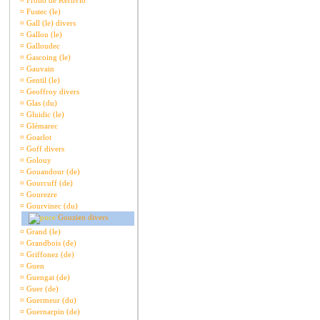
¤
Frollo de Kerlivio
¤
Fustec (le)
¤
Gall (le) divers
¤
Gallou (le)
¤
Galloudec
¤
Gascoing (le)
¤
Gauvain
¤
Gentil (le)
¤
Geoffroy divers
¤
Glas (du)
¤
Gluidic (le)
¤
Glémarec
¤
Goarlot
¤
Goff divers
¤
Golouy
¤
Gouandour (de)
¤
Gourcuff (de)
¤
Gourezre
¤
Gourvinec (du)
Gouzien divers
¤
Grand (le)
¤
Grandbois (de)
¤
Griffonez (de)
¤
Guen
¤
Guengat (de)
¤
Guer (de)
¤
Guermeur (du)
¤
Guernarpin (de)