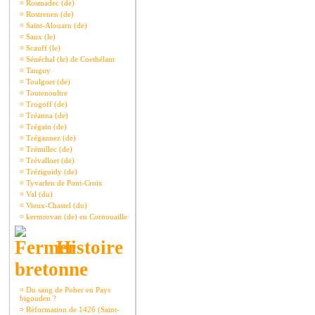
¤
Rosmadec (de)
¤
Rostrenen (de)
¤
Saint-Alouarn (de)
¤
Saux (le)
¤
Scauff (le)
¤
Sénéchal (le) de Coethélant
¤
Tanguy
¤
Toulgoet (de)
¤
Toutenoultre
¤
Trogoff (de)
¤
Tréanna (de)
¤
Trégain (de)
¤
Trégannez (de)
¤
Trémillec (de)
¤
Trévalloet (de)
¤
Tréziguidy (de)
¤
Tyvarlen de Pont-Croix
¤
Val (du)
¤
Vieux-Chastel (du)
¤
kermorvan (de) en Cornouaille
Histoire
bretonne
¤
Du sang de Poher en Pays
bigouden ?
¤
Réformation de 1426 (Saint-