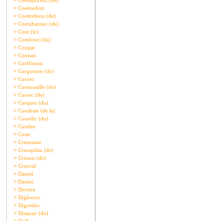
¤
Coetsquiriou (de)
¤
Coettredrez
¤
Coettrehiou (de)
¤
Coetuhannec (de)
¤
Coin (le)
¤
Combout (du)
¤
Congar
¤
Connan
¤
Corffineau
¤
Corguezen (de)
¤
Cornec
¤
Cornouaille (de)
¤
Correc (de)
¤
Cosquer (du)
¤
Coudraie (de la)
¤
Couedic (du)
¤
Cozden
¤
Cozic
¤
Crenezant
¤
Croespilau (de)
¤
Crozon (de)
¤
Crozval
¤
Daniel
¤
Dantec
¤
Derrien
¤
Digloerec
¤
Digoedec
¤
Disquay (du)