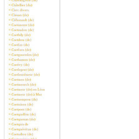
¤
Châteaugiron (de)
¤
Châtellier (du)
¤
Clerc divers
¤
Clisson (de)
¤
Cléhunault (de)
¤
Coetanezre (de)
¤
Coetaudon (de)
¤
Coetbily (de)
¤
Coetderu (de)
¤
Coetfao (de)
¤
Coetforn (de)
¤
Coetgoureden (de)
¤
Coethamon (de)
¤
Coetivy (de)
¤
Coetlegent (de)
¤
Coetlestrémeur (de)
¤
Coetmen (de)
¤
Coetmenech (de)
¤
Coetmeur (de) en Léon
¤
Coetmeur (de) à Mur
¤
Coetnempren (de)
¤
Coetninon (de)
¤
Coetpont (de)
¤
Coetquelfen (de)
¤
Coetquenan (de)
¤
Coetquis de
¤
Coetquévéran (de)
¤
Coetsaliou (de)