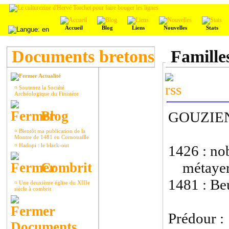
Accueil
Blog
Liens
Nouvelles
Stats
Documents bretons
Famille
Actualité
¤
Soutenez la Société
Archéologique du Finistère
Blog
GOUZIE
¤
Bientôt ma publication de la
Montre de 1481 en Cornouaille
¤
Hadopi : le black-out
1426 : nob
métayer à
Combrit
1481 : Be
¤
Une deuxième église du XIIIe
siècle à combrit
Prédour :
Documents