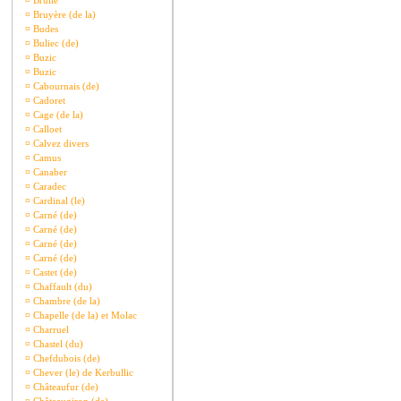
¤
Brullé
¤
Bruyère (de la)
¤
Budes
¤
Buliec (de)
¤
Buzic
¤
Buzic
¤
Cabournais (de)
¤
Cadoret
¤
Cage (de la)
¤
Calloet
¤
Calvez divers
¤
Camus
¤
Canaber
¤
Caradec
¤
Cardinal (le)
¤
Carné (de)
¤
Carné (de)
¤
Carné (de)
¤
Carné (de)
¤
Castet (de)
¤
Chaffault (du)
¤
Chambre (de la)
¤
Chapelle (de la) et Molac
¤
Charruel
¤
Chastel (du)
¤
Chefdubois (de)
¤
Chever (le) de Kerbullic
¤
Châteaufur (de)