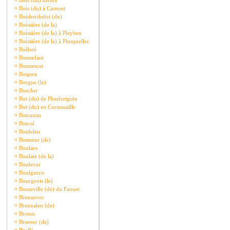
¤
Bois (du) divers
¤
Bois (du) à Carnoet
¤
Boisberthelot (du)
¤
Boissière (de la)
¤
Boissière (de la) à Pleyben
¤
Boissière (de la) à Plusquellec
¤
Bolloré
¤
Bonenfant
¤
Bonnescat
¤
Boquen
¤
Borgne (le)
¤
Boscher
¤
Bot (du) de Plouferiguin
¤
Bot (du) en Cornouaille
¤
Botcazou
¤
Botcol
¤
Botdelen
¤
Botmeur (de)
¤
Boulaes
¤
Boulaie (de la)
¤
Boulevar
¤
Boulguern
¤
Bourgeois (le)
¤
Bouteville (de) du Faouet
¤
Brenanvec
¤
Brennalen (de)
¤
Breton
¤
Broerec (de)