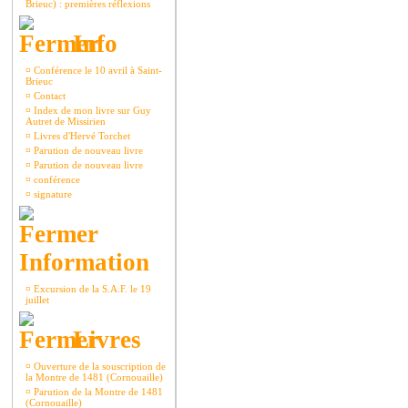
Brieuc) : premières réflexions
Info
¤
Conférence le 10 avril à Saint-
Brieuc
¤
Contact
¤
Index de mon livre sur Guy
Autret de Missirien
¤
Livres d'Hervé Torchet
¤
Parution de nouveau livre
¤
Parution de nouveau livre
¤
conférence
¤
signature
Information
¤
Excursion de la S.A.F. le 19
juillet
Livres
¤
Ouverture de la souscription de
la Montre de 1481 (Cornouaille)
¤
Parution de la Montre de 1481
(Cornouaille)