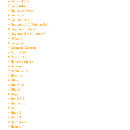
¤
Guicastel (de)
¤
Guilguiffin (du)
¤
Guillaume divers
¤
Guillemot
¤
Guillou divers
¤
Guyomarc'h 2 (Guimarc'h 2)
¤
Guyomarc'h divers
¤
Guyomarch 1 (Guimarc'h)
¤
Guégant
¤
Guéguenou
¤
Guéméné-Guégant
¤
Haffond (du)
¤
Haie (de la)
¤
Harmoye (de la)
¤
Harscoet
¤
Hautbois (du)
¤
Heuc (le)
¤
Hilary
¤
Hilguy (du)
¤
Hillion
¤
Hirgarz
¤
Honoré (l')
¤
Houlle (du)
¤
Huon 1
¤
Huon 2
¤
Huon 3
¤
Huon divers
¤
Hémery