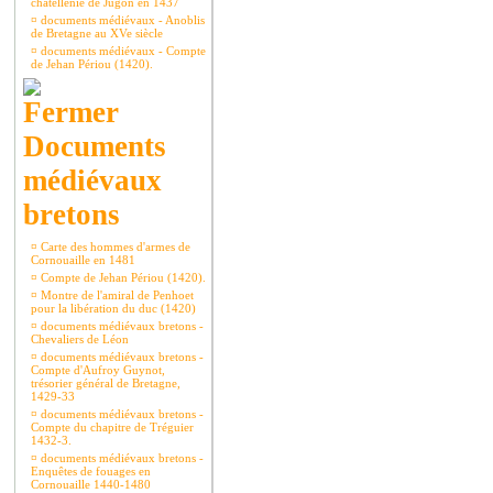
châtellenie de Jugon en 1437
¤
documents médiévaux - Anoblis
de Bretagne au XVe siècle
¤
documents médiévaux - Compte
de Jehan Périou (1420).
Documents
médiévaux
bretons
¤
Carte des hommes d'armes de
Cornouaille en 1481
¤
Compte de Jehan Périou (1420).
¤
Montre de l'amiral de Penhoet
pour la libération du duc (1420)
¤
documents médiévaux bretons -
Chevaliers de Léon
¤
documents médiévaux bretons -
Compte d'Aufroy Guynot,
trésorier général de Bretagne,
1429-33
¤
documents médiévaux bretons -
Compte du chapitre de Tréguier
1432-3.
¤
documents médiévaux bretons -
Enquêtes de fouages en
Cornouaille 1440-1480