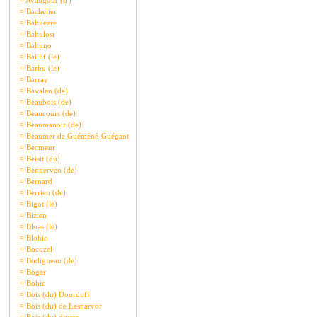
¤
Avaugour (d')
¤
Bachelier
¤
Bahuezre
¤
Bahulost
¤
Bahuno
¤
Baillif (le)
¤
Barbu (le)
¤
Barray
¤
Bavalan (de)
¤
Beaubois (de)
¤
Beaucours (de)
¤
Beaumanoir (de)
¤
Beaumer de Guéméné-Guégant
¤
Becmeur
¤
Beisit (du)
¤
Bennerven (de)
¤
Bernard
¤
Berrien (de)
¤
Bigot (le)
¤
Bizien
¤
Bloas (le)
¤
Blohio
¤
Bocozel
¤
Bodigneau (de)
¤
Bogar
¤
Bohic
¤
Bois (du) Dourduff
¤
Bois (du) de Lesnarvor