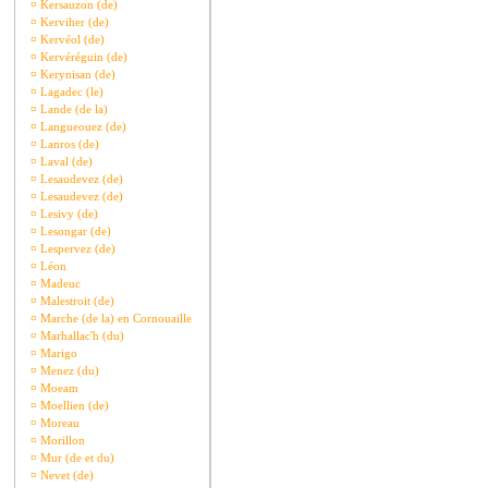
¤
Kersauzon (de)
¤
Kerviher (de)
¤
Kervéol (de)
¤
Kervéréguin (de)
¤
Kerynisan (de)
¤
Lagadec (le)
¤
Lande (de la)
¤
Langueouez (de)
¤
Lanros (de)
¤
Laval (de)
¤
Lesaudevez (de)
¤
Lesaudevez (de)
¤
Lesivy (de)
¤
Lesongar (de)
¤
Lespervez (de)
¤
Léon
¤
Madeuc
¤
Malestroit (de)
¤
Marche (de la) en Cornouaille
¤
Marhallac'h (du)
¤
Marigo
¤
Menez (du)
¤
Moeam
¤
Moellien (de)
¤
Moreau
¤
Morillon
¤
Mur (de et du)
¤
Nevet (de)