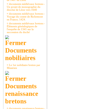
de 1467 en Léon
¤
documents médiévaux bretons -
Un projet de monographie du
diocèse de Léon vers 1640
¤
documents médiévaux bretons -
Voyage du comte de Richemont
en France, 1424.
¤
documents médiévaux bretons -
Éléments généalogiques de
l'enquête de 1341 sur la
succession du duché
Documents
nobiliaires
¤
Le 1er nobiliaire breton par
Missirien
Documents
renaissance
bretons
¤
documents renaissance bretons -