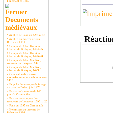
Fouesnant en 1680
Documents
médiévaux
¤
Anoblis de Léon au XVe siècle
Réaction
¤
Anoblis du diocèse de Saint-
Brieuc en 1494
¤
Compte de Jehan Droniou,
trésorier de Bretagne, 1424-26
¤
Compte de Jehan Droniou,
trésorier de Bretagne, 1426-28
¤
Compte de Jehan Mauléon,
receveur du fouage en 1427
¤
Compte de Jehan Mauléon,
P
trésorier de Bretagne, 1429
¤
Conversion de diverses
monnaies en monnaie bretonne en
1475
¤
Enquête des exempts de fouage
du pays de Dol en juin 1478.
¤
Extrait de la montre de 1481
pour la Cornouaille
¤
Extraits des comptes des
receveurs de Lesneven 1398-1422
¤
Feux en 1395 en Cornouaille
¤
Hommages au vicomte de
Rohan en 1396