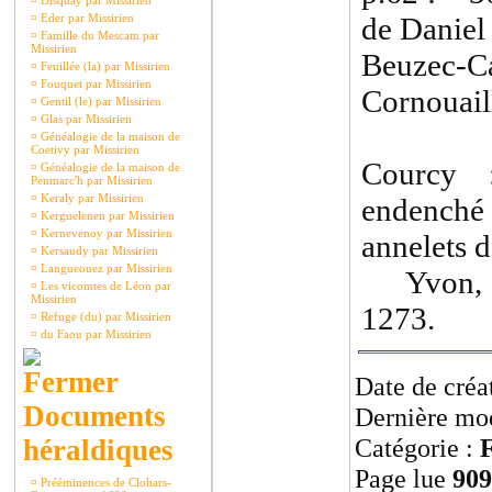
¤
Disquay par Missirien
¤
Eder par Missirien
de Daniel
¤
Famille du Mescam par
Missirien
Beuzec-
¤
Feuillée (la) par Missirien
¤
Fouquet par Missirien
Cornouail
¤
Gentil (le) par Missirien
¤
Glas par Missirien
¤
Généalogie de la maison de
Coetivy par Missirien
Courcy 
¤
Généalogie de la maison de
Penmarc'h par Missirien
¤
Keraly par Missirien
endenché 
¤
Kerguelenen par Missirien
¤
Kernevenoy par Missirien
annelets d
¤
Kersaudy par Missirien
¤
Langueouez par Missirien
Yvon, fil
¤
Les vicomtes de Léon par
Missirien
1273.
¤
Refuge (du) par Missirien
¤
du Faou par Missirien
Date de créa
Documents
Dernière mod
Catégorie :
F
héraldiques
Page lue
909
¤
Prééminences de Clohars-