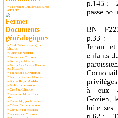
p.145 : 
¤
La Bretagne à travers les sources
passe pour
originales.
BN F223
Documents
généalogiques
p.33 : 
Jehan et
¤
Arrel (de Kermarquer) par
Missirien
¤
Autret par Missirien
enfants d
¤
Bahuno par Missirien
¤
Barbier par Missirien
parois
¤
Bertrand de Launay-Bertrand
par Missirien
Cornoua
¤
Bourgblanc par Missirien
¤
Bouteiller (le) par Missirien
privilège
¤
Bouteville par Missirien
¤
Brulon par Missirien
à eux a
¤
Carné par Missirien
¤
Champion (de Cicé) par
Gozien, l
Missirien
¤
Chastel (du) par Missirien
lui et ses 
¤
Châteaufur par Missirien
¤
Coetquen par Missirien
p.62 : 3
¤
Couvran par Missirien