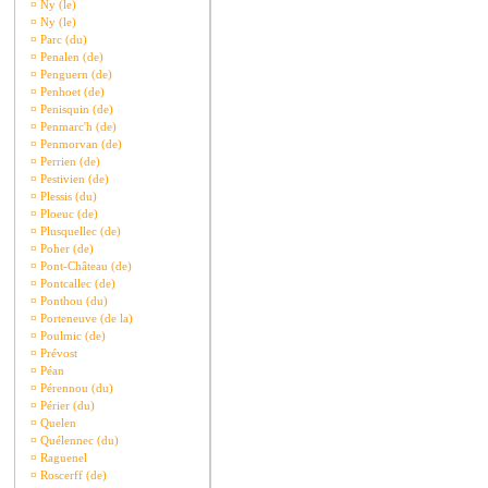
¤
Ny (le)
¤
Ny (le)
¤
Parc (du)
¤
Penalen (de)
¤
Penguern (de)
¤
Penhoet (de)
¤
Penisquin (de)
¤
Penmarc'h (de)
¤
Penmorvan (de)
¤
Perrien (de)
¤
Pestivien (de)
¤
Plessis (du)
¤
Ploeuc (de)
¤
Plusquellec (de)
¤
Poher (de)
¤
Pont-Château (de)
¤
Pontcallec (de)
¤
Ponthou (du)
¤
Porteneuve (de la)
¤
Poulmic (de)
¤
Prévost
¤
Péan
¤
Pérennou (du)
¤
Périer (du)
¤
Quelen
¤
Quélennec (du)
¤
Raguenel
¤
Roscerff (de)