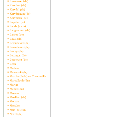
¤
Kersauzon (de)
¤
Kerviher (de)
¤
Kervéol (de)
¤
Kervéréguin (de)
¤
Kerynisan (de)
¤
Lagadec (le)
¤
Lande (de la)
¤
Langueouez (de)
¤
Lanros (de)
¤
Laval (de)
¤
Lesaudevez (de)
¤
Lesaudevez (de)
¤
Lesivy (de)
¤
Lesongar (de)
¤
Lespervez (de)
¤
Léon
¤
Madeuc
¤
Malestroit (de)
¤
Marche (de la) en Cornouaille
¤
Marhallac'h (du)
¤
Marigo
¤
Menez (du)
¤
Moeam
¤
Moellien (de)
¤
Moreau
¤
Morillon
¤
Mur (de et du)
¤
Nevet (de)