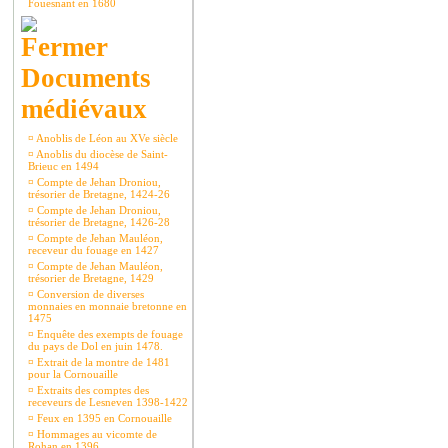
Fouesnant en 1680
Documents
médiévaux
¤
Anoblis de Léon au XVe siècle
¤
Anoblis du diocèse de Saint-
Brieuc en 1494
¤
Compte de Jehan Droniou,
trésorier de Bretagne, 1424-26
¤
Compte de Jehan Droniou,
trésorier de Bretagne, 1426-28
¤
Compte de Jehan Mauléon,
receveur du fouage en 1427
¤
Compte de Jehan Mauléon,
trésorier de Bretagne, 1429
¤
Conversion de diverses
monnaies en monnaie bretonne en
1475
¤
Enquête des exempts de fouage
du pays de Dol en juin 1478.
¤
Extrait de la montre de 1481
pour la Cornouaille
¤
Extraits des comptes des
receveurs de Lesneven 1398-1422
¤
Feux en 1395 en Cornouaille
¤
Hommages au vicomte de
Rohan en 1396