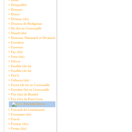
¤
Dollo
¤
Dongoallen
¤
Donnars
¤
Douce
¤
Dresnay (du)
¤
Droniou de Bodigneau
¤
Du (le) en Cornouaille
¤
Duault (de)
¤
Dymoen, Dimanach et Divanach
¤
Ernothon
¤
Euzenou
¤
Fao (du)
¤
Faou (du)
¤
Febvre
¤
Feuillée (de la)
¤
Feuillée (de la)
¤
Floc'h
¤
Follezou (du)
¤
Forest (de la) en Cornouaille
¤
Forestier (le) en Cornouaille
¤
Fou (du) de Bezidel
¤
Fou (du) de Pont-Croix
Fou (du) divers
¤
Foucault de Lesoulouarn
¤
Fouesnant (de)
¤
Fraval
¤
Fresnay (du)
¤
Fresne (du)