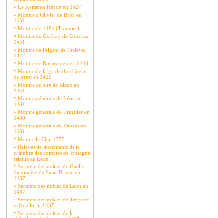
¤
Le Kemenet Héboé en 1327
¤
Montre d'Olivier de Bron en
1451
¤
Montre de 1481 (Tréguier)
¤
Montre de Geffroy de Couvran
1451
¤
Montre de Prigent de Trelever
1372
¤
Montre de Rosnivinen en 1448
¤
Montre de la garde du château
de Brest en 1420
¤
Montre du sire de Rieux en
1351
¤
Montre générale de Léon en
1481
¤
Montre générale de Tréguier en
1480.
¤
Montre générale de Vannes en
1481
¤
Montre le Chat 1375
¤
Relevés de documents de la
chambre des comptes de Bretagne
relatifs au Léon
¤
Serment des nobles de Goëllo
du diocèse de Saint-Brieuc en
1437
¤
Serment des nobles de Léon en
1437
¤
Serment des nobles de Tréguier
et Goëllo en 1437
¤
Serment des nobles de la