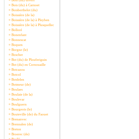
¤
Bois (du) divers
¤
Bois (du) à Carnoet
¤
Boisberthelot (du)
¤
Boissière (de la)
¤
Boissière (de la) à Pleyben
¤
Boissière (de la) à Plusquellec
¤
Bolloré
¤
Bonenfant
¤
Bonnescat
¤
Boquen
¤
Borgne (le)
¤
Boscher
¤
Bot (du) de Plouferiguin
¤
Bot (du) en Cornouaille
¤
Botcazou
¤
Botcol
¤
Botdelen
¤
Botmeur (de)
¤
Boulaes
¤
Boulaie (de la)
¤
Boulevar
¤
Boulguern
¤
Bourgeois (le)
¤
Bouteville (de) du Faouet
¤
Brenanvec
¤
Brennalen (de)
¤
Breton
¤
Broerec (de)