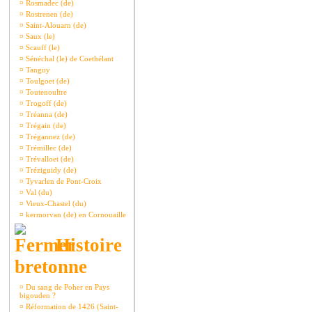
¤
Rosmadec (de)
¤
Rostrenen (de)
¤
Saint-Alouarn (de)
¤
Saux (le)
¤
Scauff (le)
¤
Sénéchal (le) de Coethélant
¤
Tanguy
¤
Toulgoet (de)
¤
Toutenoultre
¤
Trogoff (de)
¤
Tréanna (de)
¤
Trégain (de)
¤
Trégannez (de)
¤
Trémillec (de)
¤
Trévalloet (de)
¤
Tréziguidy (de)
¤
Tyvarlen de Pont-Croix
¤
Val (du)
¤
Vieux-Chastel (du)
¤
kermorvan (de) en Cornouaille
Histoire
bretonne
¤
Du sang de Poher en Pays
bigouden ?
¤
Réformation de 1426 (Saint-