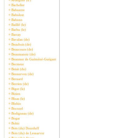
¤
Avaugour (d')
¤
Bachelier
¤
Bahuezre
¤
Bahulost
¤
Bahuno
¤
Baillif (le)
¤
Barbu (le)
¤
Barray
¤
Bavalan (de)
¤
Beaubois (de)
¤
Beaucours (de)
¤
Beaumanoir (de)
¤
Beaumer de Guéméné-Guégant
¤
Becmeur
¤
Beisit (du)
¤
Bennerven (de)
¤
Bernard
¤
Berrien (de)
¤
Bigot (le)
¤
Bizien
¤
Bloas (le)
¤
Blohio
¤
Bocozel
¤
Bodigneau (de)
¤
Bogar
¤
Bohic
¤
Bois (du) Dourduff
¤
Bois (du) de Lesnarvor