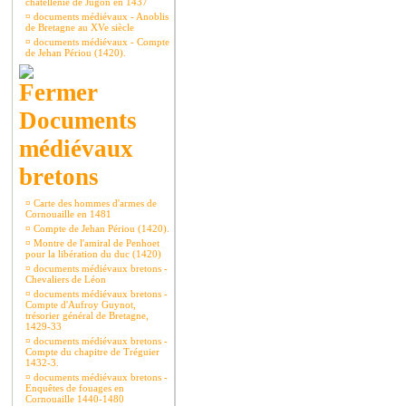
châtellenie de Jugon en 1437
¤
documents médiévaux - Anoblis
de Bretagne au XVe siècle
¤
documents médiévaux - Compte
de Jehan Périou (1420).
Documents
médiévaux
bretons
¤
Carte des hommes d'armes de
Cornouaille en 1481
¤
Compte de Jehan Périou (1420).
¤
Montre de l'amiral de Penhoet
pour la libération du duc (1420)
¤
documents médiévaux bretons -
Chevaliers de Léon
¤
documents médiévaux bretons -
Compte d'Aufroy Guynot,
trésorier général de Bretagne,
1429-33
¤
documents médiévaux bretons -
Compte du chapitre de Tréguier
1432-3.
¤
documents médiévaux bretons -
Enquêtes de fouages en
Cornouaille 1440-1480