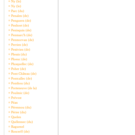
¤
Ny (le)
¤
Ny (le)
¤
Parc (du)
¤
Penalen (de)
¤
Penguern (de)
¤
Penhoet (de)
¤
Penisquin (de)
¤
Penmarc'h (de)
¤
Penmorvan (de)
¤
Perrien (de)
¤
Pestivien (de)
¤
Plessis (du)
¤
Ploeuc (de)
¤
Plusquellec (de)
¤
Poher (de)
¤
Pont-Château (de)
¤
Pontcallec (de)
¤
Ponthou (du)
¤
Porteneuve (de la)
¤
Poulmic (de)
¤
Prévost
¤
Péan
¤
Pérennou (du)
¤
Périer (du)
¤
Quelen
¤
Quélennec (du)
¤
Raguenel
¤
Roscerff (de)