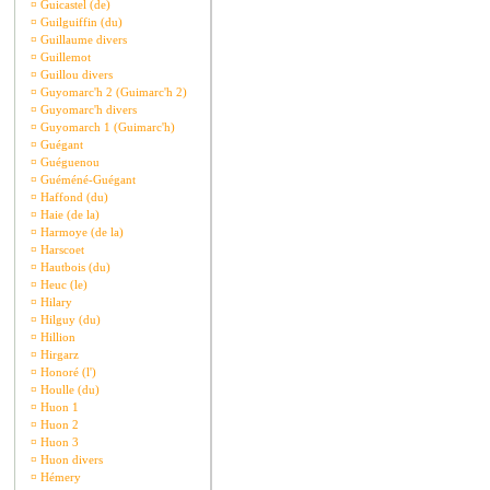
¤
Guicastel (de)
¤
Guilguiffin (du)
¤
Guillaume divers
¤
Guillemot
¤
Guillou divers
¤
Guyomarc'h 2 (Guimarc'h 2)
¤
Guyomarc'h divers
¤
Guyomarch 1 (Guimarc'h)
¤
Guégant
¤
Guéguenou
¤
Guéméné-Guégant
¤
Haffond (du)
¤
Haie (de la)
¤
Harmoye (de la)
¤
Harscoet
¤
Hautbois (du)
¤
Heuc (le)
¤
Hilary
¤
Hilguy (du)
¤
Hillion
¤
Hirgarz
¤
Honoré (l')
¤
Houlle (du)
¤
Huon 1
¤
Huon 2
¤
Huon 3
¤
Huon divers
¤
Hémery