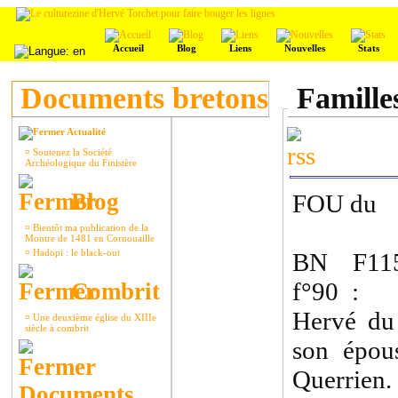
Accueil
Blog
Liens
Nouvelles
Stats
Documents bretons
Famille
Actualité
¤
Soutenez la Société
Archéologique du Finistère
Blog
FOU du
¤
Bientôt ma publication de la
Montre de 1481 en Cornouaille
¤
Hadopi : le black-out
BN F115
f°90 : 
Combrit
Hervé du 
¤
Une deuxième église du XIIIe
siècle à combrit
son épou
Querrien.
Documents