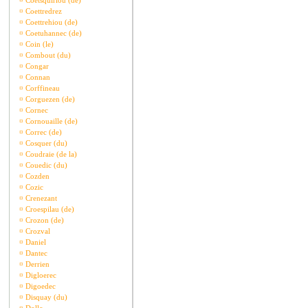
¤
Coetsquiriou (de)
¤
Coettredrez
¤
Coettrehiou (de)
¤
Coetuhannec (de)
¤
Coin (le)
¤
Combout (du)
¤
Congar
¤
Connan
¤
Corffineau
¤
Corguezen (de)
¤
Cornec
¤
Cornouaille (de)
¤
Correc (de)
¤
Cosquer (du)
¤
Coudraie (de la)
¤
Couedic (du)
¤
Cozden
¤
Cozic
¤
Crenezant
¤
Croespilau (de)
¤
Crozon (de)
¤
Crozval
¤
Daniel
¤
Dantec
¤
Derrien
¤
Digloerec
¤
Digoedec
¤
Disquay (du)