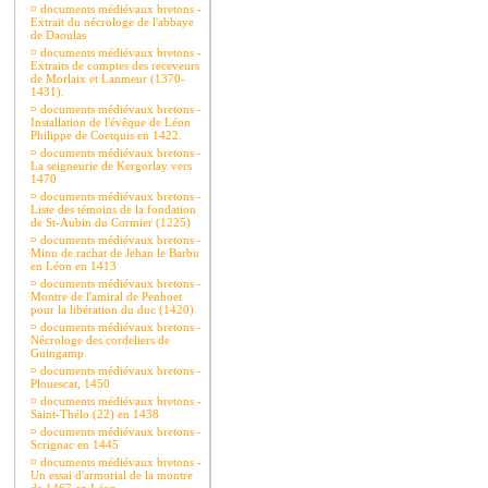
¤
documents médiévaux bretons -
Extrait du nécrologe de l'abbaye
de Daoulas
¤
documents médiévaux bretons -
Extraits de comptes des receveurs
de Morlaix et Lanmeur (1370-
1431).
¤
documents médiévaux bretons -
Installation de l'évêque de Léon
Philippe de Coetquis en 1422.
¤
documents médiévaux bretons -
La seigneurie de Kergorlay vers
1470
¤
documents médiévaux bretons -
Liste des témoins de la fondation
de St-Aubin du Cormier (1225)
¤
documents médiévaux bretons -
Minu de rachat de Jehan le Barbu
en Léon en 1413
¤
documents médiévaux bretons -
Montre de l'amiral de Penhoet
pour la libération du duc (1420)
¤
documents médiévaux bretons -
Nécrologe des cordeliers de
Guingamp
¤
documents médiévaux bretons -
Plouescat, 1450
¤
documents médiévaux bretons -
Saint-Thélo (22) en 1438
¤
documents médiévaux bretons -
Scrignac en 1445
¤
documents médiévaux bretons -
Un essai d'armorial de la montre