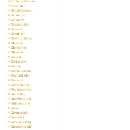
¤
Frollo de Kerlivio
¤
Fustec (le)
¤
Gall (le) divers
¤
Gallou (le)
¤
Galloudec
¤
Gascoing (le)
¤
Gauvain
¤
Gentil (le)
¤
Geoffroy divers
¤
Glas (du)
¤
Gluidic (le)
¤
Glémarec
¤
Goarlot
¤
Goff divers
¤
Golouy
¤
Gouandour (de)
¤
Gourcuff (de)
¤
Gourezre
¤
Gourvinec (du)
¤
Gouzien divers
¤
Grand (le)
¤
Grandbois (de)
¤
Griffonez (de)
¤
Guen
¤
Guengat (de)
¤
Guer (de)
¤
Guermeur (du)
¤
Guernarpin (de)