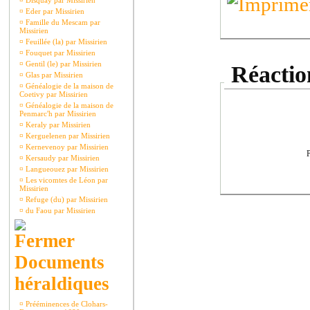
¤
Disquay par Missirien
¤
Eder par Missirien
¤
Famille du Mescam par
Missirien
¤
Feuillée (la) par Missirien
¤
Fouquet par Missirien
¤
Gentil (le) par Missirien
Réaction
¤
Glas par Missirien
¤
Généalogie de la maison de
Coetivy par Missirien
¤
Généalogie de la maison de
Penmarc'h par Missirien
¤
Keraly par Missirien
¤
Kerguelenen par Missirien
¤
Kernevenoy par Missirien
P
¤
Kersaudy par Missirien
¤
Langueouez par Missirien
¤
Les vicomtes de Léon par
Missirien
¤
Refuge (du) par Missirien
¤
du Faou par Missirien
Documents
héraldiques
¤
Prééminences de Clohars-