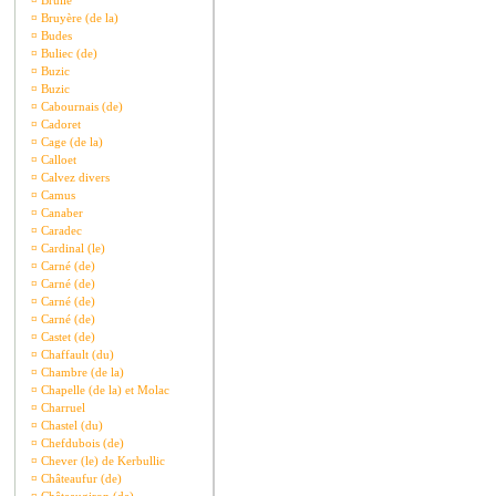
¤
Brullé
¤
Bruyère (de la)
¤
Budes
¤
Buliec (de)
¤
Buzic
¤
Buzic
¤
Cabournais (de)
¤
Cadoret
¤
Cage (de la)
¤
Calloet
¤
Calvez divers
¤
Camus
¤
Canaber
¤
Caradec
¤
Cardinal (le)
¤
Carné (de)
¤
Carné (de)
¤
Carné (de)
¤
Carné (de)
¤
Castet (de)
¤
Chaffault (du)
¤
Chambre (de la)
¤
Chapelle (de la) et Molac
¤
Charruel
¤
Chastel (du)
¤
Chefdubois (de)
¤
Chever (le) de Kerbullic
¤
Châteaufur (de)