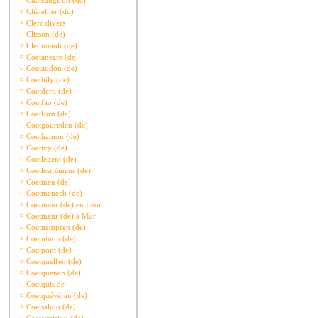
¤
Châteaugiron (de)
¤
Châtellier (du)
¤
Clerc divers
¤
Clisson (de)
¤
Cléhunault (de)
¤
Coetanezre (de)
¤
Coetaudon (de)
¤
Coetbily (de)
¤
Coetderu (de)
¤
Coetfao (de)
¤
Coetforn (de)
¤
Coetgoureden (de)
¤
Coethamon (de)
¤
Coetivy (de)
¤
Coetlegent (de)
¤
Coetlestrémeur (de)
¤
Coetmen (de)
¤
Coetmenech (de)
¤
Coetmeur (de) en Léon
¤
Coetmeur (de) à Mur
¤
Coetnempren (de)
¤
Coetninon (de)
¤
Coetpont (de)
¤
Coetquelfen (de)
¤
Coetquenan (de)
¤
Coetquis de
¤
Coetquévéran (de)
¤
Coetsaliou (de)