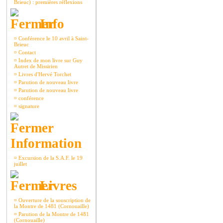
Brieuc) : premières réflexions
Info
¤
Conférence le 10 avril à Saint-
Brieuc
¤
Contact
¤
Index de mon livre sur Guy
Autret de Missirien
¤
Livres d'Hervé Torchet
¤
Parution de nouveau livre
¤
Parution de nouveau livre
¤
conférence
¤
signature
Information
¤
Excursion de la S.A.F. le 19
juillet
Livres
¤
Ouverture de la souscription de
la Montre de 1481 (Cornouaille)
¤
Parution de la Montre de 1481
(Cornouaille)