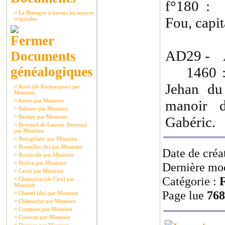
f°180 : 
¤
La Bretagne à travers les sources
Fou, capi
originales.
AD29 - 
Documents
généalogiques
1460 : J
Jehan du
¤
Arrel (de Kermarquer) par
Missirien
¤
Autret par Missirien
manoir d
¤
Bahuno par Missirien
¤
Barbier par Missirien
Gabéric.
¤
Bertrand de Launay-Bertrand
par Missirien
¤
Bourgblanc par Missirien
¤
Bouteiller (le) par Missirien
Date de créa
¤
Bouteville par Missirien
¤
Brulon par Missirien
Dernière mod
¤
Carné par Missirien
Catégorie :
F
¤
Champion (de Cicé) par
Missirien
Page lue
768
¤
Chastel (du) par Missirien
¤
Châteaufur par Missirien
¤
Coetquen par Missirien
¤
Couvran par Missirien