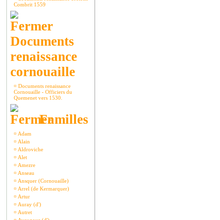
Combrit 1559
Documents
renaissance
cornouaille
¤
Documents renaissance
Cornouaille - Officiers du
Quemenet vers 1530.
Familles
¤
Adam
¤
Alain
¤
Aldroviche
¤
Alet
¤
Amezre
¤
Anseau
¤
Ansquer (Cornouaille)
¤
Arrel (de Kermarquer)
¤
Artur
¤
Auray (d')
¤
Autret