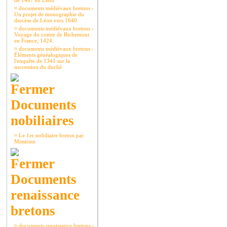
de 1467 en Léon
¤
documents médiévaux bretons -
Un projet de monographie du
diocèse de Léon vers 1640
¤
documents médiévaux bretons -
Voyage du comte de Richemont
en France, 1424.
¤
documents médiévaux bretons -
Éléments généalogiques de
l'enquête de 1341 sur la
succession du duché
Documents
nobiliaires
¤
Le 1er nobiliaire breton par
Missirien
Documents
renaissance
bretons
¤
documents renaissance bretons -