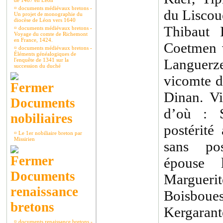
de 1467 en Léon
¤
documents médiévaux bretons -
du Liscou
Un projet de monographie du
diocèse de Léon vers 1640
Thibaut 
¤
documents médiévaux bretons -
Voyage du comte de Richemont
en France, 1424.
Coetmen v
¤
documents médiévaux bretons -
Éléments généalogiques de
Languerze
l'enquête de 1341 sur la
succession du duché
vicomte d
Dinan. V
Documents
d’où : S
nobiliaires
postérité
¤
Le 1er nobiliaire breton par
Missirien
sans pos
épouse 
Documents
Margueri
renaissance
Boisboues
bretons
Kergarant
¤
documents renaissance bretons -