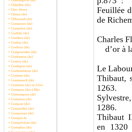
p.873 : 
¤
Châteaugiron (de)
¤
Châtellier (du)
Feuillée 
¤
Clerc divers
¤
Clisson (de)
de Richem
¤
Cléhunault (de)
¤
Coetanezre (de)
¤
Coetaudon (de)
¤
Coetbily (de)
Charles Fl
¤
Coetderu (de)
¤
Coetfao (de)
d’or à la
¤
Coetforn (de)
¤
Coetgoureden (de)
¤
Coethamon (de)
¤
Coetivy (de)
Le Labour
¤
Coetlegent (de)
¤
Coetlestrémeur (de)
Thibaut, 
¤
Coetmen (de)
¤
Coetmenech (de)
¤
Coetmeur (de) en Léon
1263.
¤
Coetmeur (de) à Mur
¤
Coetnempren (de)
Sylvestre,
¤
Coetninon (de)
¤
Coetpont (de)
1286.
¤
Coetquelfen (de)
¤
Coetquenan (de)
Thibaut I
¤
Coetquis de
¤
Coetquévéran (de)
en 1320 
¤
Coetsaliou (de)