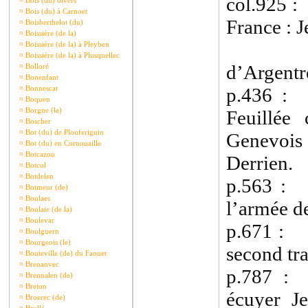
col.925 :
¤
Bois (du) divers
¤
Bois (du) à Carnoet
France : J
¤
Boisberthelot (du)
¤
Boissière (de la)
¤
Boissière (de la) à Pleyben
¤
Boissière (de la) à Plusquellec
d’Argentré
¤
Bolloré
¤
Bonenfant
¤
Bonnescat
p.436 : 
¤
Boquen
¤
Borgne (le)
Feuillée
¤
Boscher
¤
Bot (du) de Plouferiguin
Genevois 
¤
Bot (du) en Cornouaille
¤
Botcazou
Derrien.
¤
Botcol
¤
Botdelen
p.563 : 
¤
Botmeur (de)
¤
Boulaes
l’armée d
¤
Boulaie (de la)
¤
Boulevar
p.671 : 1
¤
Boulguern
¤
Bourgeois (le)
second tr
¤
Bouteville (de) du Faouet
¤
Brenanvec
p.787 :
¤
Brennalen (de)
¤
Breton
écuyer Je
¤
Broerec (de)