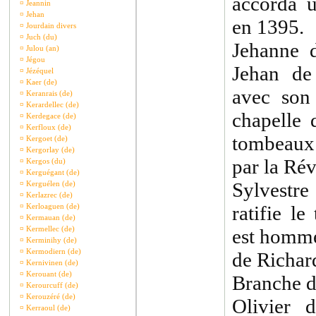
accorda u
¤
Jeannin
¤
Jehan
en 1395.
¤
Jourdain divers
¤
Juch (du)
Jehanne 
¤
Julou (an)
¤
Jégou
Jehan de
¤
Jézéquel
¤
Kaer (de)
avec son
¤
Keranrais (de)
¤
Kerardellec (de)
chapelle 
¤
Kerdegace (de)
¤
Kerfloux (de)
tombeaux 
¤
Kergoet (de)
¤
Kergorlay (de)
par la Rév
¤
Kergos (du)
¤
Kerguégant (de)
Sylvestre
¤
Kerguélen (de)
¤
Kerlazrec (de)
¤
Kerloaguen (de)
ratifie l
¤
Kermauan (de)
¤
Kermellec (de)
est homme
¤
Kerminihy (de)
¤
Kermodiern (de)
de Richar
¤
Kernivinen (de)
¤
Kerouant (de)
Branche d
¤
Kerourcuff (de)
¤
Kerouzéré (de)
Olivier d
¤
Kerraoul (de)