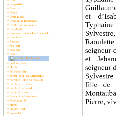
¤
Dollo
¤
Dongoallen
Guillaume
¤
Donnars
¤
Douce
et d’Is
¤
Dresnay (du)
¤
Droniou de Bodigneau
Typhain
¤
Du (le) en Cornouaille
¤
Duault (de)
Sylvestre
¤
Dymoen, Dimanach et Divanach
¤
Ernothon
Raoulet
¤
Euzenou
¤
Fao (du)
seigneur 
¤
Faou (du)
¤
Febvre
et Jehan
Feuillée (de la)
¤
Feuillée (de la)
seigneur 
¤
Floc'h
¤
Follezou (du)
Sylvestr
¤
Forest (de la) en Cornouaille
¤
Forestier (le) en Cornouaille
fille de
¤
Fou (du) de Bezidel
¤
Fou (du) de Pont-Croix
Montauba
¤
Fou (du) divers
¤
Foucault de Lesoulouarn
Pierre, vi
¤
Fouesnant (de)
¤
Fraval
¤
Fresnay (du)
¤
Fresne (du)