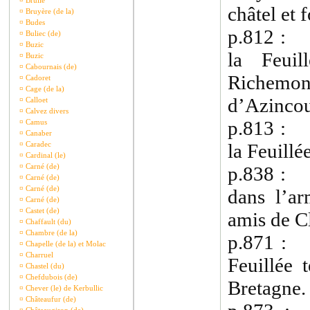
¤
Brullé
châtel et 
¤
Bruyère (de la)
¤
Budes
p.812 : 1
¤
Buliec (de)
¤
Buzic
la Feui
¤
Buzic
¤
Cabournais (de)
Richemo
¤
Cadoret
¤
Cage (de la)
d’Azincou
¤
Calloet
¤
Calvez divers
p.813 : 1
¤
Camus
¤
Canaber
¤
Caradec
la Feuillé
¤
Cardinal (le)
¤
Carné (de)
p.838 : 1
¤
Carné (de)
¤
Carné (de)
dans l’ar
¤
Carné (de)
¤
Castet (de)
amis de C
¤
Chaffault (du)
¤
Chambre (de la)
p.871 : 
¤
Chapelle (de la) et Molac
¤
Charruel
Feuillée 
¤
Chastel (du)
¤
Chefdubois (de)
Bretagne.
¤
Chever (le) de Kerbullic
¤
Châteaufur (de)