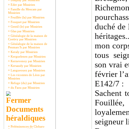
¤
Disquay par Missirien
¤
Eder par Missirien
Richem
¤
Famille du Mescam par
Missirien
pourchas
¤
Feuillée (la) par Missirien
¤
Fouquet par Missirien
duché de 
¤
Gentil (le) par Missirien
¤
Glas par Missirien
héritages.
¤
Généalogie de la maison de
Coetivy par Missirien
mon corps 
¤
Généalogie de la maison de
Penmarc'h par Missirien
¤
Keraly par Missirien
tous seig
¤
Kerguelenen par Missirien
¤
Kernevenoy par Missirien
son vrai et
¤
Kersaudy par Missirien
¤
Langueouez par Missirien
février l’
¤
Les vicomtes de Léon par
Missirien
E142/7 :
¤
Refuge (du) par Missirien
¤
du Faou par Missirien
Sachent t
Fouillé
Documents
loyaleme
héraldiques
seigneur 
¤
Prééminences de Clohars-