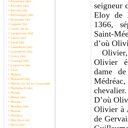
¤
Kersauzon (de)
seigneur 
¤
Kerviher (de)
¤
Kervéol (de)
Eloy de 
¤
Kervéréguin (de)
¤
Kerynisan (de)
1366, sé
¤
Lagadec (le)
¤
Lande (de la)
Saint-Mée
¤
Langueouez (de)
¤
Lanros (de)
d’où Oliv
¤
Laval (de)
¤
Lesaudevez (de)
Olivier, c
¤
Lesaudevez (de)
¤
Lesivy (de)
Olivier 
¤
Lesongar (de)
¤
Lespervez (de)
dame de 
¤
Léon
¤
Madeuc
Médréac
¤
Malestroit (de)
¤
Marche (de la) en Cornouaille
chevalier
¤
Marhallac'h (du)
¤
Marigo
D’où Oliv
¤
Menez (du)
¤
Moeam
¤
Moellien (de)
Olivier à
¤
Moreau
¤
Morillon
de Gervai
¤
Mur (de et du)
¤
Nevet (de)