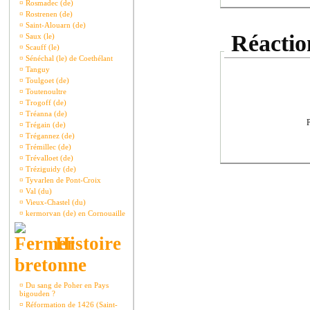
¤
Rosmadec (de)
¤
Rostrenen (de)
¤
Saint-Alouarn (de)
Réaction
¤
Saux (le)
¤
Scauff (le)
¤
Sénéchal (le) de Coethélant
¤
Tanguy
¤
Toulgoet (de)
¤
Toutenoultre
¤
Trogoff (de)
¤
Tréanna (de)
P
¤
Trégain (de)
¤
Trégannez (de)
¤
Trémillec (de)
¤
Trévalloet (de)
¤
Tréziguidy (de)
¤
Tyvarlen de Pont-Croix
¤
Val (du)
¤
Vieux-Chastel (du)
¤
kermorvan (de) en Cornouaille
Histoire
bretonne
¤
Du sang de Poher en Pays
bigouden ?
¤
Réformation de 1426 (Saint-