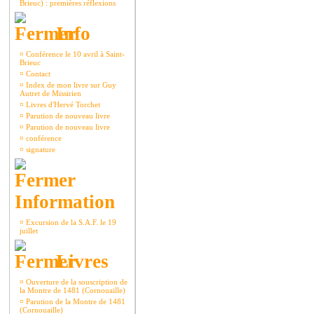
Brieuc) : premières réflexions
Info
¤
Conférence le 10 avril à Saint-
Brieuc
¤
Contact
¤
Index de mon livre sur Guy
Autret de Missirien
¤
Livres d'Hervé Torchet
¤
Parution de nouveau livre
¤
Parution de nouveau livre
¤
conférence
¤
signature
Information
¤
Excursion de la S.A.F. le 19
juillet
Livres
¤
Ouverture de la souscription de
la Montre de 1481 (Cornouaille)
¤
Parution de la Montre de 1481
(Cornouaille)