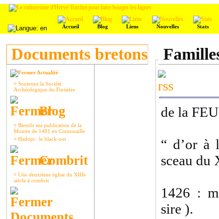
Accueil
Blog
Liens
Nouvelles
Stats
Documents bretons
Familles
Actualité
¤
Soutenez la Société
Archéologique du Finistère
Blog
de la FE
¤
Bientôt ma publication de la
Montre de 1481 en Cornouaille
¤
Hadopi : le black-out
“ d’or à 
sceau du
Combrit
¤
Une deuxième église du XIIIe
siècle à combrit
1426 : m
sire ).
Documents