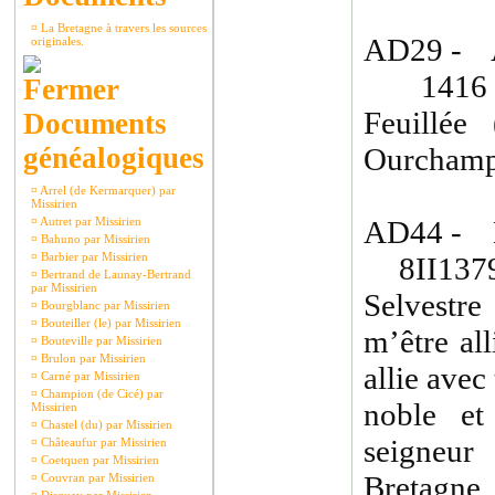
¤
La Bretagne à travers les sources
AD29 - 
originales.
1416 : 
Feuillée
Documents
généalogiques
Ourchamp
¤
Arrel (de Kermarquer) par
Missirien
¤
Autret par Missirien
AD44 - 
¤
Bahuno par Missirien
¤
Barbier par Missirien
8II1379(8
¤
Bertrand de Launay-Bertrand
par Missirien
Selvestre
¤
Bourgblanc par Missirien
¤
Bouteiller (le) par Missirien
m’être al
¤
Bouteville par Missirien
¤
Brulon par Missirien
allie avec 
¤
Carné par Missirien
¤
Champion (de Cicé) par
noble et
Missirien
¤
Chastel (du) par Missirien
seigneur
¤
Châteaufur par Missirien
¤
Coetquen par Missirien
Bretagne,
¤
Couvran par Missirien