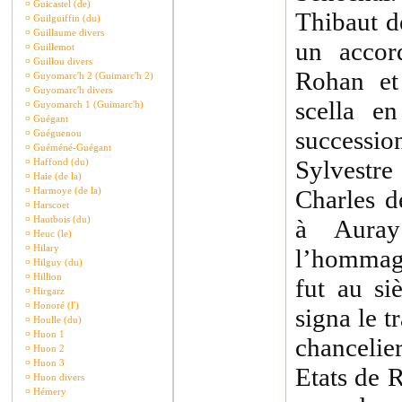
¤
Guicastel (de)
Thibaut d
¤
Guilguiffin (du)
¤
Guillaume divers
un accor
¤
Guillemot
¤
Guillou divers
Rohan et
¤
Guyomarc'h 2 (Guimarc'h 2)
¤
Guyomarc'h divers
scella e
¤
Guyomarch 1 (Guimarc'h)
¤
Guégant
succession
¤
Guéguenou
¤
Guéméné-Guégant
Sylvestr
¤
Haffond (du)
¤
Haie (de la)
¤
Harmoye (de la)
Charles de
¤
Harscoet
¤
Hautbois (du)
à Auray
¤
Heuc (le)
¤
Hilary
l’hommag
¤
Hilguy (du)
¤
Hillion
fut au si
¤
Hirgarz
¤
Honoré (l')
signa le 
¤
Houlle (du)
¤
Huon 1
chancelie
¤
Huon 2
¤
Huon 3
Etats de 
¤
Huon divers
¤
Hémery