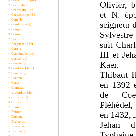
¤
Coetsquiriou (de)
Olivier, 
¤
Coettredrez
¤
Coettrehiou (de)
et N. ép
¤
Coetuhannec (de)
¤
Coin (le)
seigneur 
¤
Combout (du)
¤
Congar
Sylvestre 
¤
Connan
¤
Corffineau
suit Char
¤
Corguezen (de)
¤
Cornec
III et Je
¤
Cornouaille (de)
¤
Correc (de)
Kaer.
¤
Cosquer (du)
¤
Coudraie (de la)
Thibaut I
¤
Couedic (du)
¤
Cozden
en 1392 e
¤
Cozic
¤
Crenezant
de Coe
¤
Croespilau (de)
¤
Crozon (de)
Pléhédel,
¤
Crozval
¤
Daniel
¤
Dantec
en 1432, m
¤
Derrien
¤
Digloerec
Jehan d
¤
Digoedec
¤
Disquay (du)
Typhain