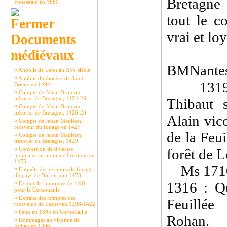
Bretagne
Fouesnant en 1680
tout le c
vrai et loy
Documents
médiévaux
BMNantes
¤
Anoblis de Léon au XVe siècle
¤
Anoblis du diocèse de Saint-
1319 : 
Brieuc en 1494
¤
Compte de Jehan Droniou,
trésorier de Bretagne, 1424-26
Thibaut 
¤
Compte de Jehan Droniou,
trésorier de Bretagne, 1426-28
Alain vic
¤
Compte de Jehan Mauléon,
receveur du fouage en 1427
de la Feui
¤
Compte de Jehan Mauléon,
trésorier de Bretagne, 1429
¤
Conversion de diverses
forêt de
monnaies en monnaie bretonne en
1475
Ms 1710
¤
Enquête des exempts de fouage
du pays de Dol en juin 1478.
1316 : Qu
¤
Extrait de la montre de 1481
pour la Cornouaille
¤
Extraits des comptes des
Feuillée
receveurs de Lesneven 1398-1422
¤
Feux en 1395 en Cornouaille
Rohan.
¤
Hommages au vicomte de
Rohan en 1396