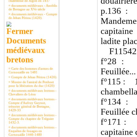
douairière
châtellenie de Jugon en 1437
¤
documents médiévaux - Anoblis
p.136 : 
de Bretagne au XVe siècle
¤
documents médiévaux - Compte
de Jehan Périou (1420).
Mandemen
capitain
Documents
ladite pla
médiévaux
F11542 
bretons
f°28 : v
Feuillée...
¤
Carte des hommes d'armes de
Cornouaille en 1481
¤
Compte de Jehan Périou (1420).
f°115 : 14
¤
Montre de l'amiral de Penhoet
pour la libération du duc (1420)
chambella
¤
documents médiévaux bretons -
Chevaliers de Léon
f°134 : 
¤
documents médiévaux bretons -
Compte d'Aufroy Guynot,
trésorier général de Bretagne,
Feuillée c
1429-33
¤
documents médiévaux bretons -
Compte du chapitre de Tréguier
f°171 : 1
1432-3.
¤
documents médiévaux bretons -
capitaine
Enquêtes de fouages en
Cornouaille 1440-1480