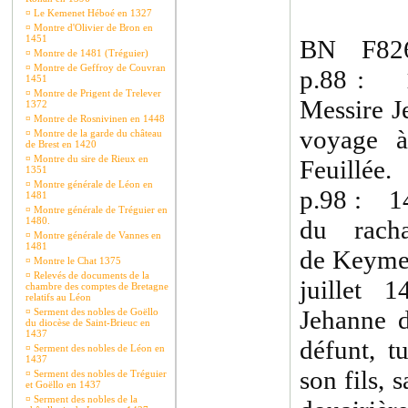
¤
Le Kemenet Héboé en 1327
¤
Montre d'Olivier de Bron en
1451
BN F826
¤
Montre de 1481 (Tréguier)
¤
Montre de Geffroy de Couvran
p.88 : 1
1451
¤
Montre de Prigent de Trelever
Messire J
1372
¤
Montre de Rosnivinen en 1448
voyage à
¤
Montre de la garde du château
de Brest en 1420
¤
Montre du sire de Rieux en
Feuillée.
1351
¤
Montre générale de Léon en
p.98 : 14
1481
¤
Montre générale de Tréguier en
1480.
du rach
¤
Montre générale de Vannes en
1481
de Keymer
¤
Montre le Chat 1375
¤
Relevés de documents de la
juillet 
chambre des comptes de Bretagne
relatifs au Léon
Jehanne d
¤
Serment des nobles de Goëllo
du diocèse de Saint-Brieuc en
1437
défunt, t
¤
Serment des nobles de Léon en
1437
son fils, s
¤
Serment des nobles de Tréguier
et Goëllo en 1437
¤
Serment des nobles de la