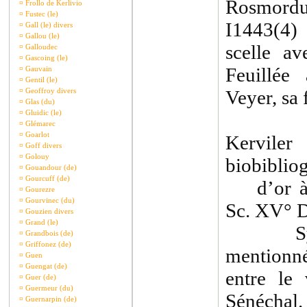
Rosmorduc
¤
Frollo de Kerlivio
¤
Fustec (le)
I1443(4)
¤
Gall (le) divers
¤
Gallou (le)
scelle a
¤
Galloudec
¤
Gascoing (le)
Feuillée
¤
Gauvain
¤
Gentil (le)
¤
Geoffroy divers
Veyer, sa
¤
Glas (du)
¤
Gluidic (le)
¤
Glémarec
¤
Goarlot
Kerviler
¤
Goff divers
¤
Golouy
biobiblio
¤
Gouandour (de)
¤
Gourcuff (de)
d’or à l
¤
Gourezre
¤
Gourvinec (du)
Sc. XV° 
¤
Gouzien divers
¤
Grand (le)
Sylves
¤
Grandbois (de)
¤
Griffonez (de)
mentionn
¤
Guen
¤
Guengat (de)
entre le
¤
Guer (de)
¤
Guermeur (du)
Sénéchal.
¤
Guernarpin (de)