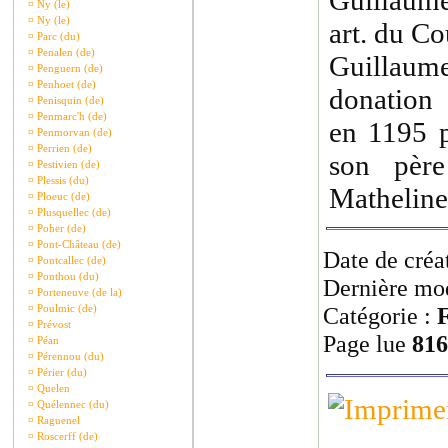
Guillaume
¤
Ny (le)
¤
Ny (le)
art. du Co
¤
Parc (du)
¤
Penalen (de)
Guillau
¤
Penguern (de)
¤
Penhoet (de)
donation
¤
Penisquin (de)
¤
Penmarc'h (de)
en 1195 p
¤
Penmorvan (de)
¤
Perrien (de)
son pèr
¤
Pestivien (de)
¤
Plessis (du)
Matheline 
¤
Ploeuc (de)
¤
Plusquellec (de)
¤
Poher (de)
¤
Pont-Château (de)
Date de créa
¤
Pontcallec (de)
¤
Ponthou (du)
Dernière mod
¤
Porteneuve (de la)
¤
Poulmic (de)
Catégorie :
F
¤
Prévost
Page lue
816
¤
Péan
¤
Pérennou (du)
¤
Périer (du)
¤
Quelen
¤
Quélennec (du)
¤
Raguenel
¤
Roscerff (de)