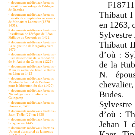
F18711 
¤
documents médiévaux bretons -
Extrait du nécrologe de l'abbaye
de Daoulas
Thibaut I 
¤
documents médiévaux bretons -
Extraits de comptes des receveurs
de Morlaix et Lanmeur (1370-
en 1263, 
1431).
¤
documents médiévaux bretons -
Sylvestre 
Installation de l'évêque de Léon
Philippe de Coetquis en 1422.
Thibaut I
¤
documents médiévaux bretons -
La seigneurie de Kergorlay vers
1470
d’où : Sy
¤
documents médiévaux bretons -
Liste des témoins de la fondation
de St-Aubin du Cormier (1225)
de la Rub
¤
documents médiévaux bretons -
Minu de rachat de Jehan le Barbu
N. épou
en Léon en 1413
¤
documents médiévaux bretons -
chevalie
Montre de l'amiral de Penhoet
pour la libération du duc (1420)
¤
documents médiévaux bretons -
Budes.
Nécrologe des cordeliers de
Guingamp
Sylvestre
¤
documents médiévaux bretons -
Plouescat, 1450
¤
documents médiévaux bretons -
d’où : Th
Saint-Thélo (22) en 1438
¤
documents médiévaux bretons -
Jehan I d
Scrignac en 1445
¤
documents médiévaux bretons -
Kaer, Tip
Un essai d'armorial de la montre