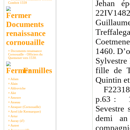
Jehan ép
Combrit 1559
22IV1482
Guillaum
Documents
Treffaleg
renaissance
Coetmene
cornouaille
1460. D’o
¤
Documents renaissance
Cornouaille - Officiers du
Quemenet vers 1530.
Sylvestre
fille de 
Familles
Quintin et
¤
Adam
¤
Alain
F22318 
¤
Aldroviche
¤
Alet
p.63 : 1
¤
Amezre
¤
Anseau
Sevestre 
¤
Ansquer (Cornouaille)
¤
Arrel (de Kermarquer)
demi an
¤
Artur
¤
Auray (d')
compagnie
¤
Autret