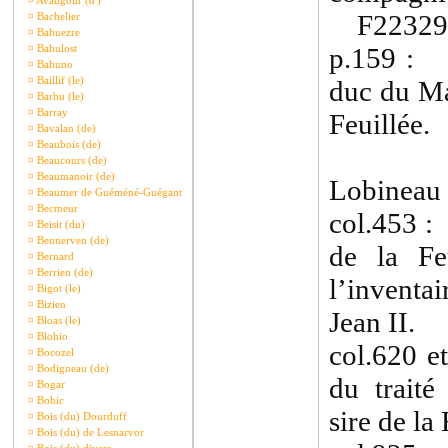
¤
Avaugour (d')
F22329 
¤
Bachelier
¤
Bahuezre
¤
Bahulost
p.159 : 1
¤
Bahuno
¤
Baillif (le)
duc du Ma
¤
Barbu (le)
¤
Barray
Feuillée.
¤
Bavalan (de)
¤
Beaubois (de)
¤
Beaucours (de)
¤
Beaumanoir (de)
Lobineau 
¤
Beaumer de Guéméné-Guégant
¤
Becmeur
col.453 :
¤
Beisit (du)
¤
Bennerven (de)
de la Feu
¤
Bernard
¤
Berrien (de)
l’inventa
¤
Bigot (le)
¤
Bizien
Jean II.
¤
Bloas (le)
¤
Blohio
col.620 e
¤
Bocozel
¤
Bodigneau (de)
du traité
¤
Bogar
¤
Bohic
sire de la 
¤
Bois (du) Dourduff
¤
Bois (du) de Lesnarvor