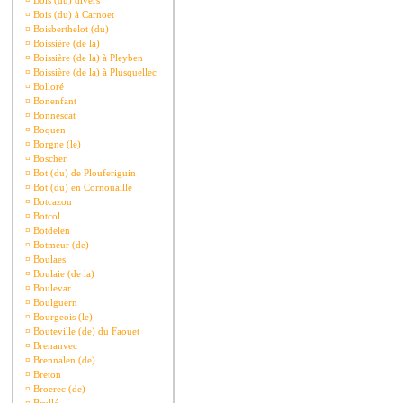
¤
Bois (du) divers
¤
Bois (du) à Carnoet
¤
Boisberthelot (du)
¤
Boissière (de la)
¤
Boissière (de la) à Pleyben
¤
Boissière (de la) à Plusquellec
¤
Bolloré
¤
Bonenfant
¤
Bonnescat
¤
Boquen
¤
Borgne (le)
¤
Boscher
¤
Bot (du) de Plouferiguin
¤
Bot (du) en Cornouaille
¤
Botcazou
¤
Botcol
¤
Botdelen
¤
Botmeur (de)
¤
Boulaes
¤
Boulaie (de la)
¤
Boulevar
¤
Boulguern
¤
Bourgeois (le)
¤
Bouteville (de) du Faouet
¤
Brenanvec
¤
Brennalen (de)
¤
Breton
¤
Broerec (de)