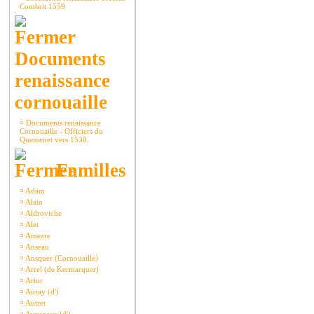
Combrit 1559
Documents
renaissance
cornouaille
¤
Documents renaissance
Cornouaille - Officiers du
Quemenet vers 1530.
Familles
¤
Adam
¤
Alain
¤
Aldroviche
¤
Alet
¤
Amezre
¤
Anseau
¤
Ansquer (Cornouaille)
¤
Arrel (de Kermarquer)
¤
Artur
¤
Auray (d')
¤
Autret