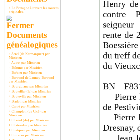
Henry de
¤
La Bretagne à travers les sources
contre P
originales.
seigneur
rente de 
Documents
généalogiques
Boessière 
du treff d
¤
Arrel (de Kermarquer) par
Missirien
¤
Autret par Missirien
du Vieuxch
¤
Bahuno par Missirien
¤
Barbier par Missirien
¤
Bertrand de Launay-Bertrand
par Missirien
BN F831
¤
Bourgblanc par Missirien
¤
Bouteiller (le) par Missirien
Pierre l
¤
Bouteville par Missirien
¤
Brulon par Missirien
de Pestivi
¤
Carné par Missirien
¤
Champion (de Cicé) par
Pierre l
Missirien
¤
Chastel (du) par Missirien
Dresnay, 
¤
Châteaufur par Missirien
¤
Coetquen par Missirien
Jean le 
¤
Couvran par Missirien