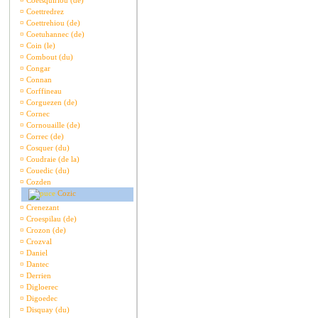
¤
Coetsquiriou (de)
¤
Coettredrez
¤
Coettrehiou (de)
¤
Coetuhannec (de)
¤
Coin (le)
¤
Combout (du)
¤
Congar
¤
Connan
¤
Corffineau
¤
Corguezen (de)
¤
Cornec
¤
Cornouaille (de)
¤
Correc (de)
¤
Cosquer (du)
¤
Coudraie (de la)
¤
Couedic (du)
¤
Cozden
Cozic
¤
Crenezant
¤
Croespilau (de)
¤
Crozon (de)
¤
Crozval
¤
Daniel
¤
Dantec
¤
Derrien
¤
Digloerec
¤
Digoedec
¤
Disquay (du)