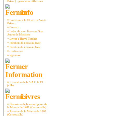
Brieuc) : premières réflexions
Info
¤
Conférence le 10 avril à Saint-
Brieuc
¤
Contact
¤
Index de mon livre sur Guy
Autret de Missirien
¤
Livres d'Hervé Torchet
¤
Parution de nouveau livre
¤
Parution de nouveau livre
¤
conférence
¤
signature
Information
¤
Excursion de la S.A.F. le 19
juillet
Livres
¤
Ouverture de la souscription de
la Montre de 1481 (Cornouaille)
¤
Parution de la Montre de 1481
(Cornouaille)