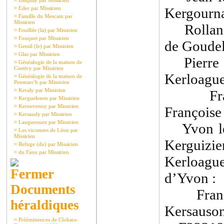
¤
Disquay par Missirien
¤
Eder par Missirien
Kergourna
¤
Famille du Mescam par
Missirien
Rolland 
¤
Feuillée (la) par Missirien
¤
Fouquet par Missirien
de Goudel
¤
Gentil (le) par Missirien
¤
Glas par Missirien
Pierre l
¤
Généalogie de la maison de
Coetivy par Missirien
Kerloague
¤
Généalogie de la maison de
Penmarc'h par Missirien
¤
Keraly par Missirien
Franço
¤
Kerguelenen par Missirien
¤
Kernevenoy par Missirien
Françoise
¤
Kersaudy par Missirien
¤
Langueouez par Missirien
Yvon le 
¤
Les vicomtes de Léon par
Missirien
Kerguizien
¤
Refuge (du) par Missirien
¤
du Faou par Missirien
Kerloagu
d’Yvon :
Documents
Françoi
héraldiques
Kersauson
¤
Prééminences de Clohars-