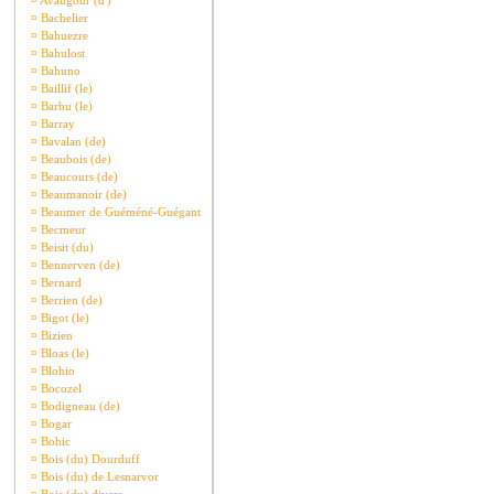
¤
Avaugour (d')
¤
Bachelier
¤
Bahuezre
¤
Bahulost
¤
Bahuno
¤
Baillif (le)
¤
Barbu (le)
¤
Barray
¤
Bavalan (de)
¤
Beaubois (de)
¤
Beaucours (de)
¤
Beaumanoir (de)
¤
Beaumer de Guéméné-Guégant
¤
Becmeur
¤
Beisit (du)
¤
Bennerven (de)
¤
Bernard
¤
Berrien (de)
¤
Bigot (le)
¤
Bizien
¤
Bloas (le)
¤
Blohio
¤
Bocozel
¤
Bodigneau (de)
¤
Bogar
¤
Bohic
¤
Bois (du) Dourduff
¤
Bois (du) de Lesnarvor