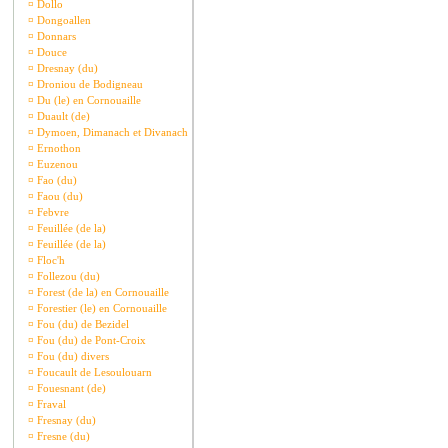
¤
Dollo
¤
Dongoallen
¤
Donnars
¤
Douce
¤
Dresnay (du)
¤
Droniou de Bodigneau
¤
Du (le) en Cornouaille
¤
Duault (de)
¤
Dymoen, Dimanach et Divanach
¤
Ernothon
¤
Euzenou
¤
Fao (du)
¤
Faou (du)
¤
Febvre
¤
Feuillée (de la)
¤
Feuillée (de la)
¤
Floc'h
¤
Follezou (du)
¤
Forest (de la) en Cornouaille
¤
Forestier (le) en Cornouaille
¤
Fou (du) de Bezidel
¤
Fou (du) de Pont-Croix
¤
Fou (du) divers
¤
Foucault de Lesoulouarn
¤
Fouesnant (de)
¤
Fraval
¤
Fresnay (du)
¤
Fresne (du)