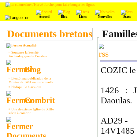
Accueil
Blog
Liens
Nouvelles
Stats
Documents bretons
Famille
Actualité
¤
Soutenez la Société
Archéologique du Finistère
Blog
COZIC le
¤
Bientôt ma publication de la
Montre de 1481 en Cornouaille
¤
Hadopi : le black-out
1426 : J
Daoulas.
Combrit
¤
Une deuxième église du XIIIe
siècle à combrit
AD29 - 
14V1485 
Documents