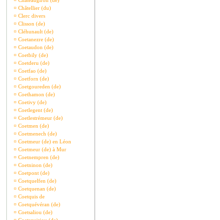
¤
Châteaugiron (de)
¤
Châtellier (du)
¤
Clerc divers
¤
Clisson (de)
¤
Cléhunault (de)
¤
Coetanezre (de)
¤
Coetaudon (de)
¤
Coetbily (de)
¤
Coetderu (de)
¤
Coetfao (de)
¤
Coetforn (de)
¤
Coetgoureden (de)
¤
Coethamon (de)
¤
Coetivy (de)
¤
Coetlegent (de)
¤
Coetlestrémeur (de)
¤
Coetmen (de)
¤
Coetmenech (de)
¤
Coetmeur (de) en Léon
¤
Coetmeur (de) à Mur
¤
Coetnempren (de)
¤
Coetninon (de)
¤
Coetpont (de)
¤
Coetquelfen (de)
¤
Coetquenan (de)
¤
Coetquis de
¤
Coetquévéran (de)
¤
Coetsaliou (de)