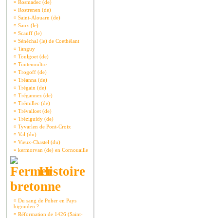
¤
Rosmadec (de)
¤
Rostrenen (de)
¤
Saint-Alouarn (de)
¤
Saux (le)
¤
Scauff (le)
¤
Sénéchal (le) de Coethélant
¤
Tanguy
¤
Toulgoet (de)
¤
Toutenoultre
¤
Trogoff (de)
¤
Tréanna (de)
¤
Trégain (de)
¤
Trégannez (de)
¤
Trémillec (de)
¤
Trévalloet (de)
¤
Tréziguidy (de)
¤
Tyvarlen de Pont-Croix
¤
Val (du)
¤
Vieux-Chastel (du)
¤
kermorvan (de) en Cornouaille
Histoire
bretonne
¤
Du sang de Poher en Pays
bigouden ?
¤
Réformation de 1426 (Saint-