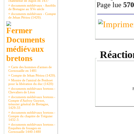
châtellenie de Jugon en 1437
Page lue
570
¤
documents médiévaux - Anoblis
de Bretagne au XVe siècle
¤
documents médiévaux - Compte
de Jehan Périou (1420).
Documents
médiévaux
Réaction
bretons
¤
Carte des hommes d'armes de
Cornouaille en 1481
¤
Compte de Jehan Périou (1420).
¤
Montre de l'amiral de Penhoet
pour la libération du duc (1420)
¤
documents médiévaux bretons -
P
Chevaliers de Léon
¤
documents médiévaux bretons -
Compte d'Aufroy Guynot,
trésorier général de Bretagne,
1429-33
¤
documents médiévaux bretons -
Compte du chapitre de Tréguier
1432-3.
¤
documents médiévaux bretons -
Enquêtes de fouages en
Cornouaille 1440-1480