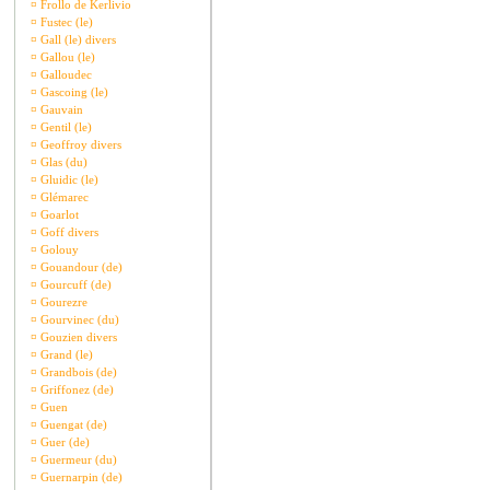
¤
Frollo de Kerlivio
¤
Fustec (le)
¤
Gall (le) divers
¤
Gallou (le)
¤
Galloudec
¤
Gascoing (le)
¤
Gauvain
¤
Gentil (le)
¤
Geoffroy divers
¤
Glas (du)
¤
Gluidic (le)
¤
Glémarec
¤
Goarlot
¤
Goff divers
¤
Golouy
¤
Gouandour (de)
¤
Gourcuff (de)
¤
Gourezre
¤
Gourvinec (du)
¤
Gouzien divers
¤
Grand (le)
¤
Grandbois (de)
¤
Griffonez (de)
¤
Guen
¤
Guengat (de)
¤
Guer (de)
¤
Guermeur (du)
¤
Guernarpin (de)