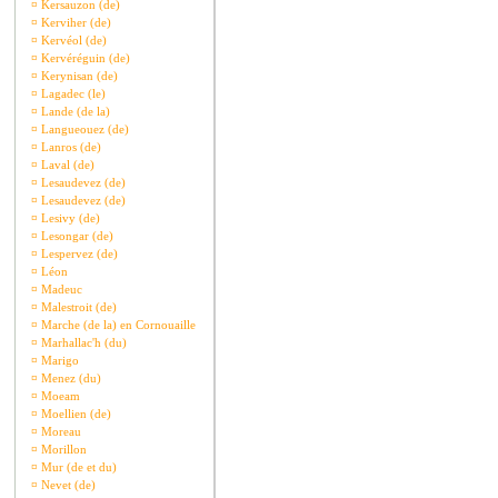
¤
Kersauzon (de)
¤
Kerviher (de)
¤
Kervéol (de)
¤
Kervéréguin (de)
¤
Kerynisan (de)
¤
Lagadec (le)
¤
Lande (de la)
¤
Langueouez (de)
¤
Lanros (de)
¤
Laval (de)
¤
Lesaudevez (de)
¤
Lesaudevez (de)
¤
Lesivy (de)
¤
Lesongar (de)
¤
Lespervez (de)
¤
Léon
¤
Madeuc
¤
Malestroit (de)
¤
Marche (de la) en Cornouaille
¤
Marhallac'h (du)
¤
Marigo
¤
Menez (du)
¤
Moeam
¤
Moellien (de)
¤
Moreau
¤
Morillon
¤
Mur (de et du)
¤
Nevet (de)