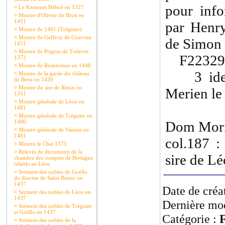
pour inf
¤
Le Kemenet Héboé en 1327
¤
Montre d'Olivier de Bron en
1451
par Henry
¤
Montre de 1481 (Tréguier)
¤
Montre de Geffroy de Couvran
de Simon 
1451
¤
Montre de Prigent de Trelever
F22329 : 
1372
¤
Montre de Rosnivinen en 1448
3 ides d
¤
Montre de la garde du château
de Brest en 1420
¤
Montre du sire de Rieux en
Merien le
1351
¤
Montre générale de Léon en
1481
¤
Montre générale de Tréguier en
1480.
Dom Moric
¤
Montre générale de Vannes en
1481
col.187 
¤
Montre le Chat 1375
¤
Relevés de documents de la
sire de Lé
chambre des comptes de Bretagne
relatifs au Léon
¤
Serment des nobles de Goëllo
du diocèse de Saint-Brieuc en
1437
Date de créa
¤
Serment des nobles de Léon en
1437
Dernière mod
¤
Serment des nobles de Tréguier
et Goëllo en 1437
Catégorie :
F
¤
Serment des nobles de la