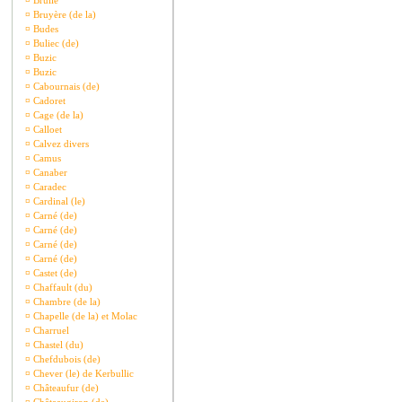
¤
Brullé
¤
Bruyère (de la)
¤
Budes
¤
Buliec (de)
¤
Buzic
¤
Buzic
¤
Cabournais (de)
¤
Cadoret
¤
Cage (de la)
¤
Calloet
¤
Calvez divers
¤
Camus
¤
Canaber
¤
Caradec
¤
Cardinal (le)
¤
Carné (de)
¤
Carné (de)
¤
Carné (de)
¤
Carné (de)
¤
Castet (de)
¤
Chaffault (du)
¤
Chambre (de la)
¤
Chapelle (de la) et Molac
¤
Charruel
¤
Chastel (du)
¤
Chefdubois (de)
¤
Chever (le) de Kerbullic
¤
Châteaufur (de)