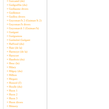
¤
Guicastel (de)
¤
Guilguiffin (du)
¤
Guillaume divers
¤
Guillemot
¤
Guillou divers
¤
Guyomarc'h 2 (Guimarc'h 2)
¤
Guyomarc'h divers
¤
Guyomarch 1 (Guimarc'h)
¤
Guégant
¤
Guéguenou
¤
Guéméné-Guégant
¤
Haffond (du)
¤
Haie (de la)
¤
Harmoye (de la)
¤
Harscoet
¤
Hautbois (du)
¤
Heuc (le)
¤
Hilary
¤
Hilguy (du)
¤
Hillion
¤
Hirgarz
¤
Honoré (l')
¤
Houlle (du)
¤
Huon 1
¤
Huon 2
¤
Huon 3
¤
Huon divers
¤
Hémery