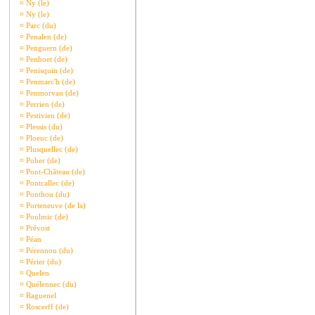
¤
Ny (le)
¤
Ny (le)
¤
Parc (du)
¤
Penalen (de)
¤
Penguern (de)
¤
Penhoet (de)
¤
Penisquin (de)
¤
Penmarc'h (de)
¤
Penmorvan (de)
¤
Perrien (de)
¤
Pestivien (de)
¤
Plessis (du)
¤
Ploeuc (de)
¤
Plusquellec (de)
¤
Poher (de)
¤
Pont-Château (de)
¤
Pontcallec (de)
¤
Ponthou (du)
¤
Porteneuve (de la)
¤
Poulmic (de)
¤
Prévost
¤
Péan
¤
Pérennou (du)
¤
Périer (du)
¤
Quelen
¤
Quélennec (du)
¤
Raguenel
¤
Roscerff (de)