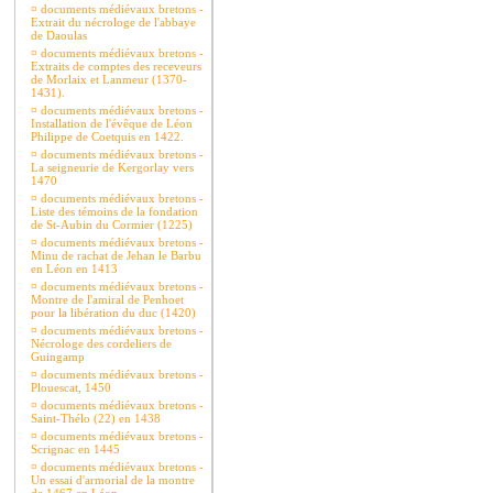
¤
documents médiévaux bretons -
Extrait du nécrologe de l'abbaye
de Daoulas
¤
documents médiévaux bretons -
Extraits de comptes des receveurs
de Morlaix et Lanmeur (1370-
1431).
¤
documents médiévaux bretons -
Installation de l'évêque de Léon
Philippe de Coetquis en 1422.
¤
documents médiévaux bretons -
La seigneurie de Kergorlay vers
1470
¤
documents médiévaux bretons -
Liste des témoins de la fondation
de St-Aubin du Cormier (1225)
¤
documents médiévaux bretons -
Minu de rachat de Jehan le Barbu
en Léon en 1413
¤
documents médiévaux bretons -
Montre de l'amiral de Penhoet
pour la libération du duc (1420)
¤
documents médiévaux bretons -
Nécrologe des cordeliers de
Guingamp
¤
documents médiévaux bretons -
Plouescat, 1450
¤
documents médiévaux bretons -
Saint-Thélo (22) en 1438
¤
documents médiévaux bretons -
Scrignac en 1445
¤
documents médiévaux bretons -
Un essai d'armorial de la montre