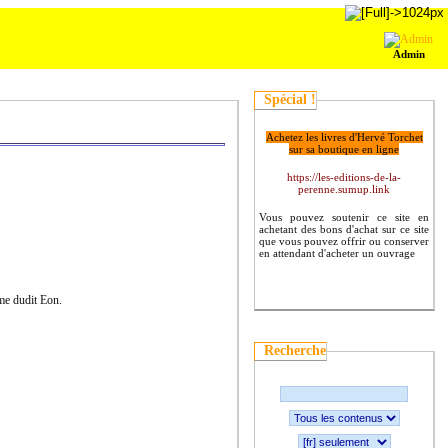
Admin
Spécial !
Achetez les livres d'Hervé Torchet
sur sa boutique en ligne
https://les-editions-de-la-
perenne.sumup.link
Vous pouvez soutenir ce site en
achetant des bons d'achat sur ce site
que vous pouvez offrir ou conserver
en attendant d'acheter un ouvrage
me dudit Eon.
Recherche