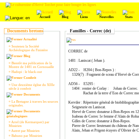
Accueil
Blog
Liens
Nouvelles
Stats
Documents bretons
Familles - Correc (de)
Actualité
¤
Soutenez la Société
Archéologique du Finistère
CORREC de
Blog
1481 : Laniscat ( Jehan ).
¤
Bientôt ma publication de la
Montre de 1481 en Cornouaille
AD22 - H204 ( Bon-Repos ) :
¤
Hadopi : le black-out
1326(7) : Fragment de sceau d’Hervé de Corr
Combrit
AD56 - E5295 :
¤
Une deuxième église du XIIIe
1404 : rentier de Corlay : Johan de Correc.
siècle à combrit
Rachat de la terre d’Eon de Correc mort le 17
Documents
¤
La Bretagne à travers les sources
Kerviler : Répertoire général de biobibliographie
originales.
Seigneurie en Laniscat.
Documents
Hervé de Correc donateur à Bon-Repos en 12
généalogiques
Isabeau de Correc 1e femme d’Alain de Rohan
Gilles de Correc donateur à Bon-Repos.
¤
Arrel (de Kermarquer) par
Pierre de Correc lieutenant du château de Nan
Missirien
Alain, Jehan et Prigent écuyers d’Olivier de C
¤
Autret par Missirien
¤
Bahuno par Missirien