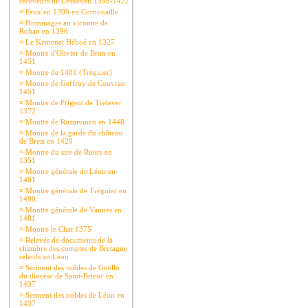
receveurs de Lesneven 1398-1422
¤
Feux en 1395 en Cornouaille
¤
Hommages au vicomte de
Rohan en 1396
¤
Le Kemenet Héboé en 1327
¤
Montre d'Olivier de Bron en
1451
¤
Montre de 1481 (Tréguier)
¤
Montre de Geffroy de Couvran
1451
¤
Montre de Prigent de Trelever
1372
¤
Montre de Rosnivinen en 1448
¤
Montre de la garde du château
de Brest en 1420
¤
Montre du sire de Rieux en
1351
¤
Montre générale de Léon en
1481
¤
Montre générale de Tréguier en
1480.
¤
Montre générale de Vannes en
1481
¤
Montre le Chat 1375
¤
Relevés de documents de la
chambre des comptes de Bretagne
relatifs au Léon
¤
Serment des nobles de Goëllo
du diocèse de Saint-Brieuc en
1437
¤
Serment des nobles de Léon en
1437