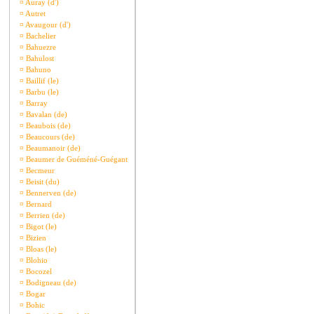
¤
Auray (d')
¤
Autret
¤
Avaugour (d')
¤
Bachelier
¤
Bahuezre
¤
Bahulost
¤
Bahuno
¤
Baillif (le)
¤
Barbu (le)
¤
Barray
¤
Bavalan (de)
¤
Beaubois (de)
¤
Beaucours (de)
¤
Beaumanoir (de)
¤
Beaumer de Guéméné-Guégant
¤
Becmeur
¤
Beisit (du)
¤
Bennerven (de)
¤
Bernard
¤
Berrien (de)
¤
Bigot (le)
¤
Bizien
¤
Bloas (le)
¤
Blohio
¤
Bocozel
¤
Bodigneau (de)
¤
Bogar
¤
Bohic