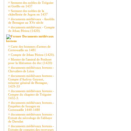
¤
Serment des nobles de Tréguier
et Goëllo en 1437
¤
Serment des nobles de la
châtellenie de Jugon en 1437
¤
documents médiévaux - Anoblis
de Bretagne au XVe siècle
¤
documents médiévaux - Compte
de Jehan Périou (1420).
Documents médiévaux
bretons
¤
Carte des hommes d'armes de
Cornouaille en 1481
¤
Compte de Jehan Périou (1420).
¤
Montre de l'amiral de Penhoet
pour la libération du duc (1420)
¤
documents médiévaux bretons -
Chevaliers de Léon
¤
documents médiévaux bretons -
Compte d'Aufroy Guynot,
trésorier général de Bretagne,
1429-33
¤
documents médiévaux bretons -
Compte du chapitre de Tréguier
1432-3.
¤
documents médiévaux bretons -
Enquêtes de fouages en
Cornouaille 1440-1480
¤
documents médiévaux bretons -
Extrait du nécrologe de l'abbaye
de Daoulas
¤
documents médiévaux bretons -
Extraits de comptes des receveurs