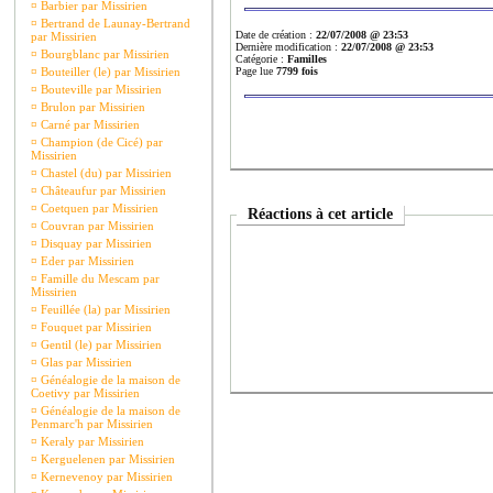
¤
Barbier par Missirien
¤
Bertrand de Launay-Bertrand
Date de création :
22/07/2008 @ 23:53
par Missirien
Dernière modification :
22/07/2008 @ 23:53
¤
Bourgblanc par Missirien
Catégorie :
Familles
¤
Bouteiller (le) par Missirien
Page lue
7799 fois
¤
Bouteville par Missirien
¤
Brulon par Missirien
¤
Carné par Missirien
¤
Champion (de Cicé) par
Missirien
¤
Chastel (du) par Missirien
¤
Châteaufur par Missirien
¤
Coetquen par Missirien
Réactions à cet article
¤
Couvran par Missirien
¤
Disquay par Missirien
¤
Eder par Missirien
¤
Famille du Mescam par
Missirien
¤
Feuillée (la) par Missirien
¤
Fouquet par Missirien
¤
Gentil (le) par Missirien
¤
Glas par Missirien
¤
Généalogie de la maison de
Coetivy par Missirien
¤
Généalogie de la maison de
Penmarc'h par Missirien
¤
Keraly par Missirien
¤
Kerguelenen par Missirien
¤
Kernevenoy par Missirien