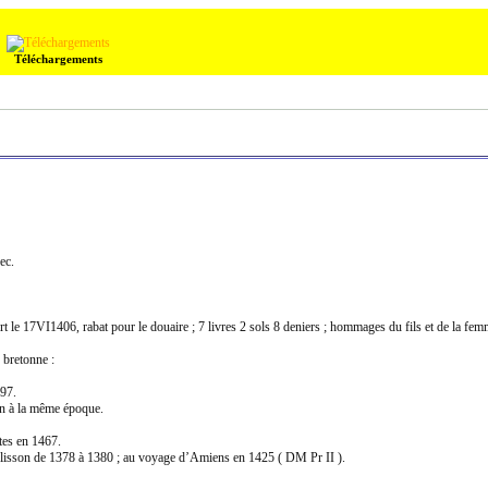
Téléchargements
ec.
VI1406, rabat pour le douaire ; 7 livres 2 sols 8 deniers ; hommages du fils et de la fem
 bretonne :
97.
 à la même époque.
tes en 1467.
lisson de 1378 à 1380 ; au voyage d’Amiens en 1425 ( DM Pr II ).