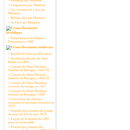
¤
Kersaudy par Missirien
¤
Langueouez par Missirien
¤
Les vicomtes de Léon par
Missirien
¤
Refuge (du) par Missirien
¤
du Faou par Missirien
Documents
héraldiques
¤
Prééminences de Clohars-
Fouesnant en 1680
Documents médiévaux
¤
Anoblis de Léon au XVe siècle
¤
Anoblis du diocèse de Saint-
Brieuc en 1494
¤
Compte de Jehan Droniou,
trésorier de Bretagne, 1424-26
¤
Compte de Jehan Droniou,
trésorier de Bretagne, 1426-28
¤
Compte de Jehan Mauléon,
receveur du fouage en 1427
¤
Compte de Jehan Mauléon,
trésorier de Bretagne, 1429
¤
Conversion de diverses
monnaies en monnaie bretonne en
1475
¤
Enquête des exempts de fouage
du pays de Dol en juin 1478.
¤
Extrait de la montre de 1481
pour la Cornouaille
¤
Extraits des comptes des