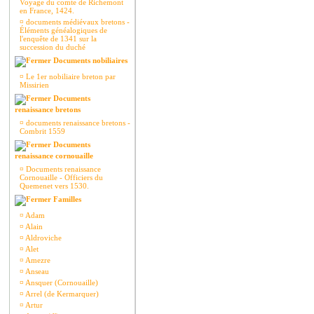
Voyage du comte de Richemont
en France, 1424.
¤
documents médiévaux bretons -
Éléments généalogiques de
l'enquête de 1341 sur la
succession du duché
Documents nobiliaires
¤
Le 1er nobiliaire breton par
Missirien
Documents
renaissance bretons
¤
documents renaissance bretons -
Combrit 1559
Documents
renaissance cornouaille
¤
Documents renaissance
Cornouaille - Officiers du
Quemenet vers 1530.
Familles
¤
Adam
¤
Alain
¤
Aldroviche
¤
Alet
¤
Amezre
¤
Anseau
¤
Ansquer (Cornouaille)
¤
Arrel (de Kermarquer)
¤
Artur