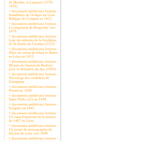
de Morlaix et Lanmeur (1370-
1431).
¤
documents médiévaux bretons -
Installation de l'évêque de Léon
Philippe de Coetquis en 1422.
¤
documents médiévaux bretons -
La seigneurie de Kergorlay vers
1470
¤
documents médiévaux bretons -
Liste des témoins de la fondation
de St-Aubin du Cormier (1225)
¤
documents médiévaux bretons -
Minu de rachat de Jehan le Barbu
en Léon en 1413
¤
documents médiévaux bretons -
Montre de l'amiral de Penhoet
pour la libération du duc (1420)
¤
documents médiévaux bretons -
Nécrologe des cordeliers de
Guingamp
¤
documents médiévaux bretons -
Plouescat, 1450
¤
documents médiévaux bretons -
Saint-Thélo (22) en 1438
¤
documents médiévaux bretons -
Scrignac en 1445
¤
documents médiévaux bretons -
Un essai d'armorial de la montre
de 1467 en Léon
¤
documents médiévaux bretons -
Un projet de monographie du
diocèse de Léon vers 1640
¤
documents médiévaux bretons -