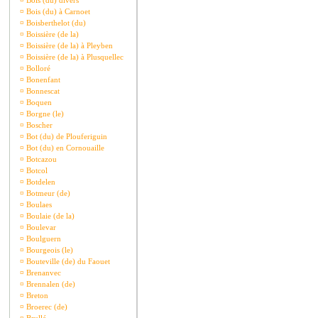
¤
Bois (du) divers
¤
Bois (du) à Carnoet
¤
Boisberthelot (du)
¤
Boissière (de la)
¤
Boissière (de la) à Pleyben
¤
Boissière (de la) à Plusquellec
¤
Bolloré
¤
Bonenfant
¤
Bonnescat
¤
Boquen
¤
Borgne (le)
¤
Boscher
¤
Bot (du) de Plouferiguin
¤
Bot (du) en Cornouaille
¤
Botcazou
¤
Botcol
¤
Botdelen
¤
Botmeur (de)
¤
Boulaes
¤
Boulaie (de la)
¤
Boulevar
¤
Boulguern
¤
Bourgeois (le)
¤
Bouteville (de) du Faouet
¤
Brenanvec
¤
Brennalen (de)
¤
Breton
¤
Broerec (de)