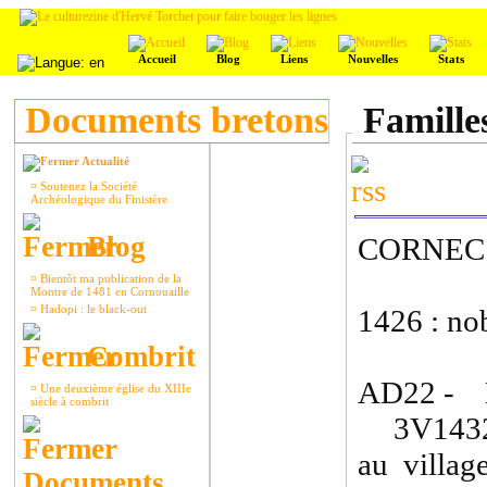
Accueil
Blog
Liens
Nouvelles
Stats
Documents bretons
Famille
Actualité
¤
Soutenez la Société
Archéologique du Finistère
Blog
CORNEC
¤
Bientôt ma publication de la
Montre de 1481 en Cornouaille
¤
Hadopi : le black-out
1426 : nob
Combrit
AD22 - 
¤
Une deuxième église du XIIIe
siècle à combrit
3V1432 :
au villag
Documents