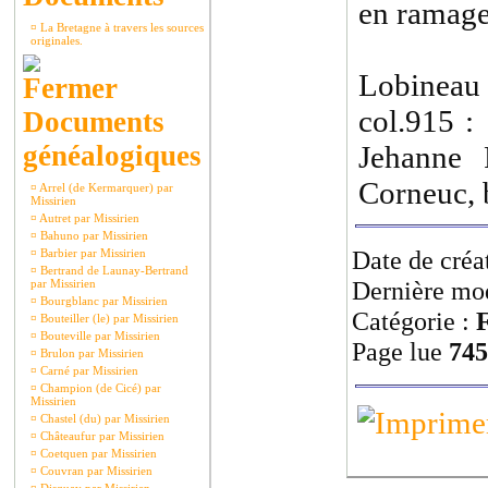
en ramage
¤
La Bretagne à travers les sources
originales.
Lobineau 
col.915 :
Documents
généalogiques
Jehanne 
Corneuc, 
¤
Arrel (de Kermarquer) par
Missirien
¤
Autret par Missirien
¤
Bahuno par Missirien
Date de créa
¤
Barbier par Missirien
¤
Bertrand de Launay-Bertrand
Dernière mod
par Missirien
¤
Bourgblanc par Missirien
Catégorie :
F
¤
Bouteiller (le) par Missirien
¤
Bouteville par Missirien
Page lue
745
¤
Brulon par Missirien
¤
Carné par Missirien
¤
Champion (de Cicé) par
Missirien
¤
Chastel (du) par Missirien
¤
Châteaufur par Missirien
¤
Coetquen par Missirien
¤
Couvran par Missirien