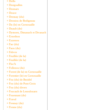
¤
Dollo
¤
Dongoallen
¤
Donnars
¤
Douce
¤
Dresnay (du)
¤
Droniou de Bodigneau
¤
Du (le) en Cornouaille
¤
Duault (de)
¤
Dymoen, Dimanach et Divanach
¤
Ernothon
¤
Euzenou
¤
Fao (du)
¤
Faou (du)
¤
Febvre
¤
Feuillée (de la)
¤
Feuillée (de la)
¤
Floc'h
¤
Follezou (du)
¤
Forest (de la) en Cornouaille
¤
Forestier (le) en Cornouaille
¤
Fou (du) de Bezidel
¤
Fou (du) de Pont-Croix
¤
Fou (du) divers
¤
Foucault de Lesoulouarn
¤
Fouesnant (de)
¤
Fraval
¤
Fresnay (du)
¤
Fresne (du)