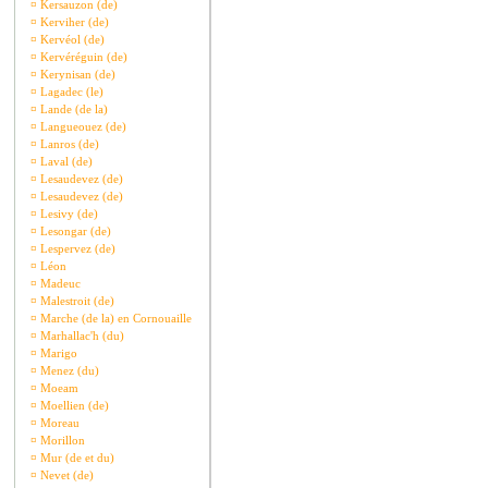
¤
Kersauzon (de)
¤
Kerviher (de)
¤
Kervéol (de)
¤
Kervéréguin (de)
¤
Kerynisan (de)
¤
Lagadec (le)
¤
Lande (de la)
¤
Langueouez (de)
¤
Lanros (de)
¤
Laval (de)
¤
Lesaudevez (de)
¤
Lesaudevez (de)
¤
Lesivy (de)
¤
Lesongar (de)
¤
Lespervez (de)
¤
Léon
¤
Madeuc
¤
Malestroit (de)
¤
Marche (de la) en Cornouaille
¤
Marhallac'h (du)
¤
Marigo
¤
Menez (du)
¤
Moeam
¤
Moellien (de)
¤
Moreau
¤
Morillon
¤
Mur (de et du)
¤
Nevet (de)