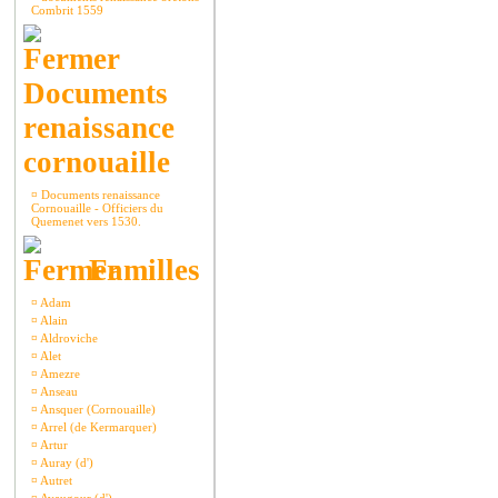
Combrit 1559
Documents
renaissance
cornouaille
¤
Documents renaissance
Cornouaille - Officiers du
Quemenet vers 1530.
Familles
¤
Adam
¤
Alain
¤
Aldroviche
¤
Alet
¤
Amezre
¤
Anseau
¤
Ansquer (Cornouaille)
¤
Arrel (de Kermarquer)
¤
Artur
¤
Auray (d')
¤
Autret