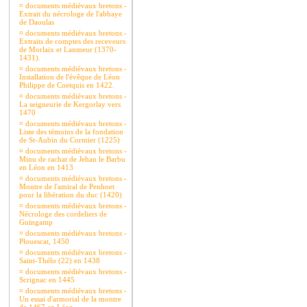
¤
documents médiévaux bretons -
Extrait du nécrologe de l'abbaye
de Daoulas
¤
documents médiévaux bretons -
Extraits de comptes des receveurs
de Morlaix et Lanmeur (1370-
1431).
¤
documents médiévaux bretons -
Installation de l'évêque de Léon
Philippe de Coetquis en 1422.
¤
documents médiévaux bretons -
La seigneurie de Kergorlay vers
1470
¤
documents médiévaux bretons -
Liste des témoins de la fondation
de St-Aubin du Cormier (1225)
¤
documents médiévaux bretons -
Minu de rachat de Jehan le Barbu
en Léon en 1413
¤
documents médiévaux bretons -
Montre de l'amiral de Penhoet
pour la libération du duc (1420)
¤
documents médiévaux bretons -
Nécrologe des cordeliers de
Guingamp
¤
documents médiévaux bretons -
Plouescat, 1450
¤
documents médiévaux bretons -
Saint-Thélo (22) en 1438
¤
documents médiévaux bretons -
Scrignac en 1445
¤
documents médiévaux bretons -
Un essai d'armorial de la montre