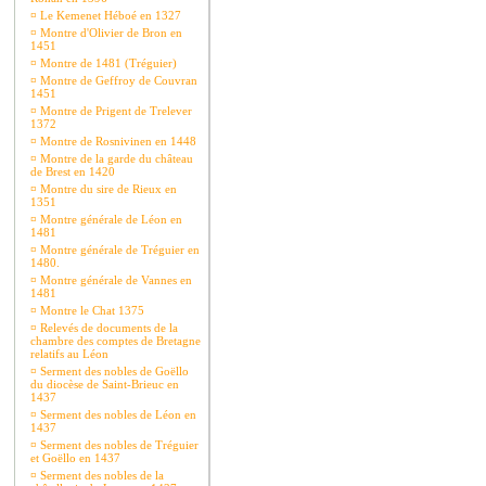
¤
Le Kemenet Héboé en 1327
¤
Montre d'Olivier de Bron en
1451
¤
Montre de 1481 (Tréguier)
¤
Montre de Geffroy de Couvran
1451
¤
Montre de Prigent de Trelever
1372
¤
Montre de Rosnivinen en 1448
¤
Montre de la garde du château
de Brest en 1420
¤
Montre du sire de Rieux en
1351
¤
Montre générale de Léon en
1481
¤
Montre générale de Tréguier en
1480.
¤
Montre générale de Vannes en
1481
¤
Montre le Chat 1375
¤
Relevés de documents de la
chambre des comptes de Bretagne
relatifs au Léon
¤
Serment des nobles de Goëllo
du diocèse de Saint-Brieuc en
1437
¤
Serment des nobles de Léon en
1437
¤
Serment des nobles de Tréguier
et Goëllo en 1437
¤
Serment des nobles de la