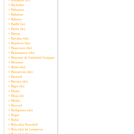
¤
Avaugour (d')
¤
Bachelier
¤
Bahuezre
¤
Bahulost
¤
Bahuno
¤
Baillif (le)
¤
Barbu (le)
¤
Barray
¤
Bavalan (de)
¤
Beaubois (de)
¤
Beaucours (de)
¤
Beaumanoir (de)
¤
Beaumer de Guéméné-Guégant
¤
Becmeur
¤
Beisit (du)
¤
Bennerven (de)
¤
Bernard
¤
Berrien (de)
¤
Bigot (le)
¤
Bizien
¤
Bloas (le)
¤
Blohio
¤
Bocozel
¤
Bodigneau (de)
¤
Bogar
¤
Bohic
¤
Bois (du) Dourduff
¤
Bois (du) de Lesnarvor