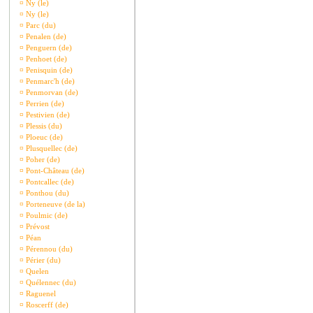
¤
Ny (le)
¤
Ny (le)
¤
Parc (du)
¤
Penalen (de)
¤
Penguern (de)
¤
Penhoet (de)
¤
Penisquin (de)
¤
Penmarc'h (de)
¤
Penmorvan (de)
¤
Perrien (de)
¤
Pestivien (de)
¤
Plessis (du)
¤
Ploeuc (de)
¤
Plusquellec (de)
¤
Poher (de)
¤
Pont-Château (de)
¤
Pontcallec (de)
¤
Ponthou (du)
¤
Porteneuve (de la)
¤
Poulmic (de)
¤
Prévost
¤
Péan
¤
Pérennou (du)
¤
Périer (du)
¤
Quelen
¤
Quélennec (du)
¤
Raguenel
¤
Roscerff (de)