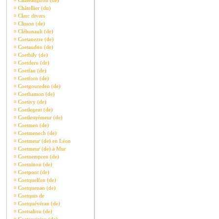
¤
Châteaugiron (de)
¤
Châtellier (du)
¤
Clerc divers
¤
Clisson (de)
¤
Cléhunault (de)
¤
Coetanezre (de)
¤
Coetaudon (de)
¤
Coetbily (de)
¤
Coetderu (de)
¤
Coetfao (de)
¤
Coetforn (de)
¤
Coetgoureden (de)
¤
Coethamon (de)
¤
Coetivy (de)
¤
Coetlegent (de)
¤
Coetlestrémeur (de)
¤
Coetmen (de)
¤
Coetmenech (de)
¤
Coetmeur (de) en Léon
¤
Coetmeur (de) à Mur
¤
Coetnempren (de)
¤
Coetninon (de)
¤
Coetpont (de)
¤
Coetquelfen (de)
¤
Coetquenan (de)
¤
Coetquis de
¤
Coetquévéran (de)
¤
Coetsaliou (de)