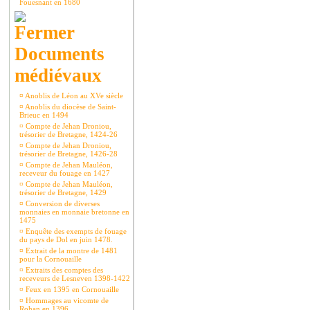
Fouesnant en 1680
Documents
médiévaux
¤
Anoblis de Léon au XVe siècle
¤
Anoblis du diocèse de Saint-
Brieuc en 1494
¤
Compte de Jehan Droniou,
trésorier de Bretagne, 1424-26
¤
Compte de Jehan Droniou,
trésorier de Bretagne, 1426-28
¤
Compte de Jehan Mauléon,
receveur du fouage en 1427
¤
Compte de Jehan Mauléon,
trésorier de Bretagne, 1429
¤
Conversion de diverses
monnaies en monnaie bretonne en
1475
¤
Enquête des exempts de fouage
du pays de Dol en juin 1478.
¤
Extrait de la montre de 1481
pour la Cornouaille
¤
Extraits des comptes des
receveurs de Lesneven 1398-1422
¤
Feux en 1395 en Cornouaille
¤
Hommages au vicomte de
Rohan en 1396