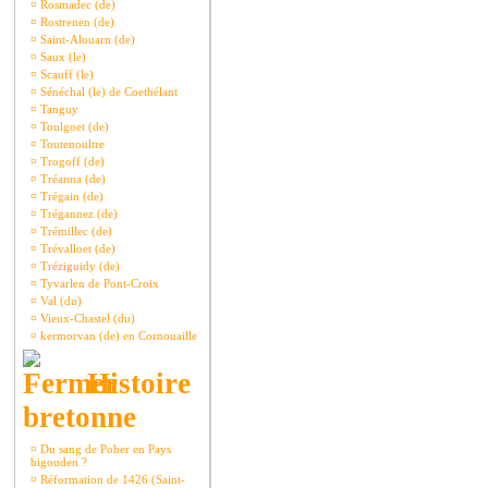
¤
Rosmadec (de)
¤
Rostrenen (de)
¤
Saint-Alouarn (de)
¤
Saux (le)
¤
Scauff (le)
¤
Sénéchal (le) de Coethélant
¤
Tanguy
¤
Toulgoet (de)
¤
Toutenoultre
¤
Trogoff (de)
¤
Tréanna (de)
¤
Trégain (de)
¤
Trégannez (de)
¤
Trémillec (de)
¤
Trévalloet (de)
¤
Tréziguidy (de)
¤
Tyvarlen de Pont-Croix
¤
Val (du)
¤
Vieux-Chastel (du)
¤
kermorvan (de) en Cornouaille
Histoire
bretonne
¤
Du sang de Poher en Pays
bigouden ?
¤
Réformation de 1426 (Saint-