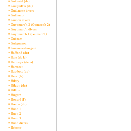
¤
Guicastel (de)
¤
Guilguiffin (du)
¤
Guillaume divers
¤
Guillemot
¤
Guillou divers
¤
Guyomarc'h 2 (Guimarc'h 2)
¤
Guyomarc'h divers
¤
Guyomarch 1 (Guimarc'h)
¤
Guégant
¤
Guéguenou
¤
Guéméné-Guégant
¤
Haffond (du)
¤
Haie (de la)
¤
Harmoye (de la)
¤
Harscoet
¤
Hautbois (du)
¤
Heuc (le)
¤
Hilary
¤
Hilguy (du)
¤
Hillion
¤
Hirgarz
¤
Honoré (l')
¤
Houlle (du)
¤
Huon 1
¤
Huon 2
¤
Huon 3
¤
Huon divers
¤
Hémery