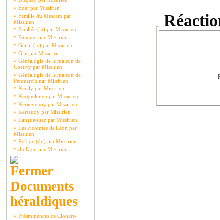
¤
Disquay par Missirien
¤
Eder par Missirien
Réaction
¤
Famille du Mescam par
Missirien
¤
Feuillée (la) par Missirien
¤
Fouquet par Missirien
¤
Gentil (le) par Missirien
¤
Glas par Missirien
¤
Généalogie de la maison de
Coetivy par Missirien
¤
Généalogie de la maison de
P
Penmarc'h par Missirien
¤
Keraly par Missirien
¤
Kerguelenen par Missirien
¤
Kernevenoy par Missirien
¤
Kersaudy par Missirien
¤
Langueouez par Missirien
¤
Les vicomtes de Léon par
Missirien
¤
Refuge (du) par Missirien
¤
du Faou par Missirien
Documents
héraldiques
¤
Prééminences de Clohars-