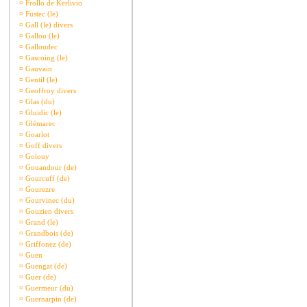
¤
Frollo de Kerlivio
¤
Fustec (le)
¤
Gall (le) divers
¤
Gallou (le)
¤
Galloudec
¤
Gascoing (le)
¤
Gauvain
¤
Gentil (le)
¤
Geoffroy divers
¤
Glas (du)
¤
Gluidic (le)
¤
Glémarec
¤
Goarlot
¤
Goff divers
¤
Golouy
¤
Gouandour (de)
¤
Gourcuff (de)
¤
Gourezre
¤
Gourvinec (du)
¤
Gouzien divers
¤
Grand (le)
¤
Grandbois (de)
¤
Griffonez (de)
¤
Guen
¤
Guengat (de)
¤
Guer (de)
¤
Guermeur (du)
¤
Guernarpin (de)