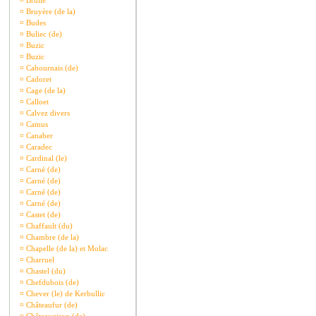
¤
Brullé
¤
Bruyère (de la)
¤
Budes
¤
Buliec (de)
¤
Buzic
¤
Buzic
¤
Cabournais (de)
¤
Cadoret
¤
Cage (de la)
¤
Calloet
¤
Calvez divers
¤
Camus
¤
Canaber
¤
Caradec
¤
Cardinal (le)
¤
Carné (de)
¤
Carné (de)
¤
Carné (de)
¤
Carné (de)
¤
Castet (de)
¤
Chaffault (du)
¤
Chambre (de la)
¤
Chapelle (de la) et Molac
¤
Charruel
¤
Chastel (du)
¤
Chefdubois (de)
¤
Chever (le) de Kerbullic
¤
Châteaufur (de)