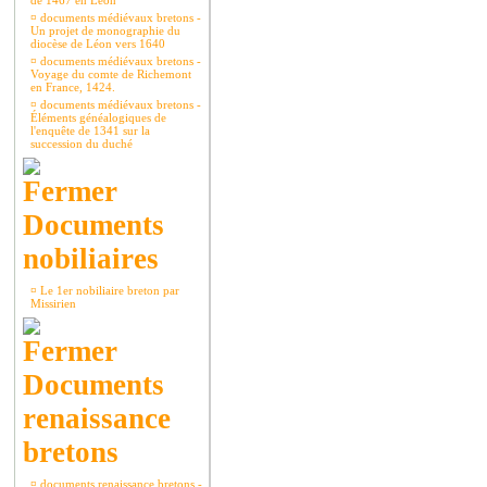
de 1467 en Léon
¤
documents médiévaux bretons -
Un projet de monographie du
diocèse de Léon vers 1640
¤
documents médiévaux bretons -
Voyage du comte de Richemont
en France, 1424.
¤
documents médiévaux bretons -
Éléments généalogiques de
l'enquête de 1341 sur la
succession du duché
Documents
nobiliaires
¤
Le 1er nobiliaire breton par
Missirien
Documents
renaissance
bretons
¤
documents renaissance bretons -