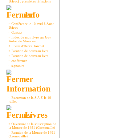
Brieuc) : premières réflexions
Info
¤
Conférence le 10 avril à Saint-
Brieuc
¤
Contact
¤
Index de mon livre sur Guy
Autret de Missirien
¤
Livres d'Hervé Torchet
¤
Parution de nouveau livre
¤
Parution de nouveau livre
¤
conférence
¤
signature
Information
¤
Excursion de la S.A.F. le 19
juillet
Livres
¤
Ouverture de la souscription de
la Montre de 1481 (Cornouaille)
¤
Parution de la Montre de 1481
(Cornouaille)