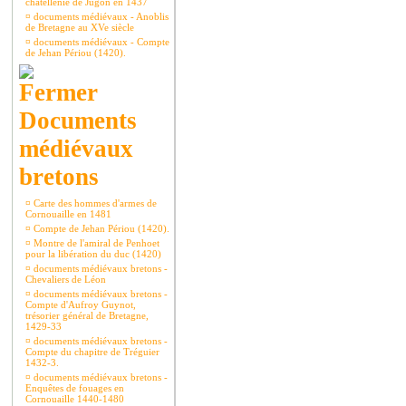
châtellenie de Jugon en 1437
¤
documents médiévaux - Anoblis
de Bretagne au XVe siècle
¤
documents médiévaux - Compte
de Jehan Périou (1420).
Documents
médiévaux
bretons
¤
Carte des hommes d'armes de
Cornouaille en 1481
¤
Compte de Jehan Périou (1420).
¤
Montre de l'amiral de Penhoet
pour la libération du duc (1420)
¤
documents médiévaux bretons -
Chevaliers de Léon
¤
documents médiévaux bretons -
Compte d'Aufroy Guynot,
trésorier général de Bretagne,
1429-33
¤
documents médiévaux bretons -
Compte du chapitre de Tréguier
1432-3.
¤
documents médiévaux bretons -
Enquêtes de fouages en
Cornouaille 1440-1480