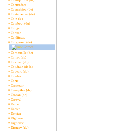
¤
Coetsquiriou (de)
¤
Coettredrez
¤
Coettrehiou (de)
¤
Coetuhannec (de)
¤
Coin (le)
¤
Combout (du)
¤
Congar
¤
Connan
¤
Corffineau
¤
Corguezen (de)
Cornec
¤
Cornouaille (de)
¤
Correc (de)
¤
Cosquer (du)
¤
Coudraie (de la)
¤
Couedic (du)
¤
Cozden
¤
Cozic
¤
Crenezant
¤
Croespilau (de)
¤
Crozon (de)
¤
Crozval
¤
Daniel
¤
Dantec
¤
Derrien
¤
Digloerec
¤
Digoedec
¤
Disquay (du)