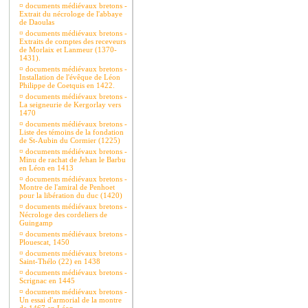
¤
documents médiévaux bretons -
Extrait du nécrologe de l'abbaye
de Daoulas
¤
documents médiévaux bretons -
Extraits de comptes des receveurs
de Morlaix et Lanmeur (1370-
1431).
¤
documents médiévaux bretons -
Installation de l'évêque de Léon
Philippe de Coetquis en 1422.
¤
documents médiévaux bretons -
La seigneurie de Kergorlay vers
1470
¤
documents médiévaux bretons -
Liste des témoins de la fondation
de St-Aubin du Cormier (1225)
¤
documents médiévaux bretons -
Minu de rachat de Jehan le Barbu
en Léon en 1413
¤
documents médiévaux bretons -
Montre de l'amiral de Penhoet
pour la libération du duc (1420)
¤
documents médiévaux bretons -
Nécrologe des cordeliers de
Guingamp
¤
documents médiévaux bretons -
Plouescat, 1450
¤
documents médiévaux bretons -
Saint-Thélo (22) en 1438
¤
documents médiévaux bretons -
Scrignac en 1445
¤
documents médiévaux bretons -
Un essai d'armorial de la montre