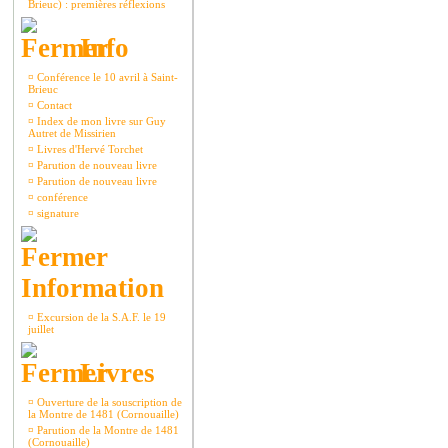
Brieuc) : premières réflexions
Info
¤
Conférence le 10 avril à Saint-
Brieuc
¤
Contact
¤
Index de mon livre sur Guy
Autret de Missirien
¤
Livres d'Hervé Torchet
¤
Parution de nouveau livre
¤
Parution de nouveau livre
¤
conférence
¤
signature
Information
¤
Excursion de la S.A.F. le 19
juillet
Livres
¤
Ouverture de la souscription de
la Montre de 1481 (Cornouaille)
¤
Parution de la Montre de 1481
(Cornouaille)