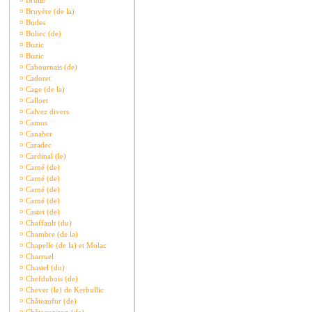
¤
Brullé
¤
Bruyère (de la)
¤
Budes
¤
Buliec (de)
¤
Buzic
¤
Buzic
¤
Cabournais (de)
¤
Cadoret
¤
Cage (de la)
¤
Calloet
¤
Calvez divers
¤
Camus
¤
Canaber
¤
Caradec
¤
Cardinal (le)
¤
Carné (de)
¤
Carné (de)
¤
Carné (de)
¤
Carné (de)
¤
Castet (de)
¤
Chaffault (du)
¤
Chambre (de la)
¤
Chapelle (de la) et Molac
¤
Charruel
¤
Chastel (du)
¤
Chefdubois (de)
¤
Chever (le) de Kerbullic
¤
Châteaufur (de)