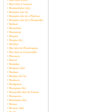
¤
Bois (du) divers
¤
Bois (du) à Carnoet
¤
Boisberthelot (du)
¤
Boissière (de la)
¤
Boissière (de la) à Pleyben
¤
Boissière (de la) à Plusquellec
¤
Bolloré
¤
Bonenfant
¤
Bonnescat
¤
Boquen
¤
Borgne (le)
¤
Boscher
¤
Bot (du) de Plouferiguin
¤
Bot (du) en Cornouaille
¤
Botcazou
¤
Botcol
¤
Botdelen
¤
Botmeur (de)
¤
Boulaes
¤
Boulaie (de la)
¤
Boulevar
¤
Boulguern
¤
Bourgeois (le)
¤
Bouteville (de) du Faouet
¤
Brenanvec
¤
Brennalen (de)
¤
Breton
¤
Broerec (de)