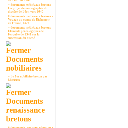
de 1467 en Léon
¤
documents médiévaux bretons -
Un projet de monographie du
diocèse de Léon vers 1640
¤
documents médiévaux bretons -
Voyage du comte de Richemont
en France, 1424.
¤
documents médiévaux bretons -
Éléments généalogiques de
l'enquête de 1341 sur la
succession du duché
Documents
nobiliaires
¤
Le 1er nobiliaire breton par
Missirien
Documents
renaissance
bretons
¤
documents renaissance bretons -