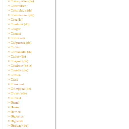
¤
Coetsquiriou (de)
¤
Coettredrez
¤
Coettrehiou (de)
¤
Coetuhannec (de)
¤
Coin (le)
¤
Combout (du)
¤
Congar
¤
Connan
¤
Corffineau
¤
Corguezen (de)
¤
Cornec
¤
Cornouaille (de)
¤
Correc (de)
¤
Cosquer (du)
¤
Coudraie (de la)
¤
Couedic (du)
¤
Cozden
¤
Cozic
¤
Crenezant
¤
Croespilau (de)
¤
Crozon (de)
¤
Crozval
¤
Daniel
¤
Dantec
¤
Derrien
¤
Digloerec
¤
Digoedec
¤
Disquay (du)