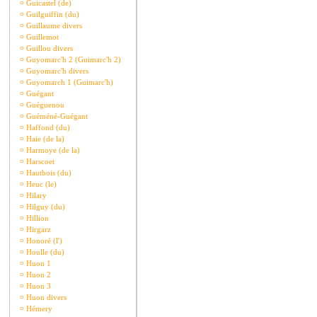
¤
Guicastel (de)
¤
Guilguiffin (du)
¤
Guillaume divers
¤
Guillemot
¤
Guillou divers
¤
Guyomarc'h 2 (Guimarc'h 2)
¤
Guyomarc'h divers
¤
Guyomarch 1 (Guimarc'h)
¤
Guégant
¤
Guéguenou
¤
Guéméné-Guégant
¤
Haffond (du)
¤
Haie (de la)
¤
Harmoye (de la)
¤
Harscoet
¤
Hautbois (du)
¤
Heuc (le)
¤
Hilary
¤
Hilguy (du)
¤
Hillion
¤
Hirgarz
¤
Honoré (l')
¤
Houlle (du)
¤
Huon 1
¤
Huon 2
¤
Huon 3
¤
Huon divers
¤
Hémery