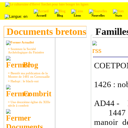
Accueil
Blog
Liens
Nouvelles
Stats
Documents bretons
Famille
Actualité
¤
Soutenez la Société
Archéologique du Finistère
Blog
COETPO
¤
Bientôt ma publication de la
Montre de 1481 en Cornouaille
¤
Hadopi : le black-out
1426 : no
Combrit
AD44 - 
¤
Une deuxième église du XIIIe
siècle à combrit
1447 : P
manoir d
Documents