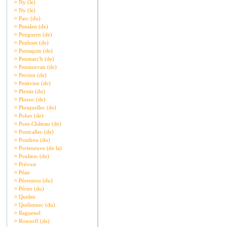
¤
Ny (le)
¤
Ny (le)
¤
Parc (du)
¤
Penalen (de)
¤
Penguern (de)
¤
Penhoet (de)
¤
Penisquin (de)
¤
Penmarc'h (de)
¤
Penmorvan (de)
¤
Perrien (de)
¤
Pestivien (de)
¤
Plessis (du)
¤
Ploeuc (de)
¤
Plusquellec (de)
¤
Poher (de)
¤
Pont-Château (de)
¤
Pontcallec (de)
¤
Ponthou (du)
¤
Porteneuve (de la)
¤
Poulmic (de)
¤
Prévost
¤
Péan
¤
Pérennou (du)
¤
Périer (du)
¤
Quelen
¤
Quélennec (du)
¤
Raguenel
¤
Roscerff (de)