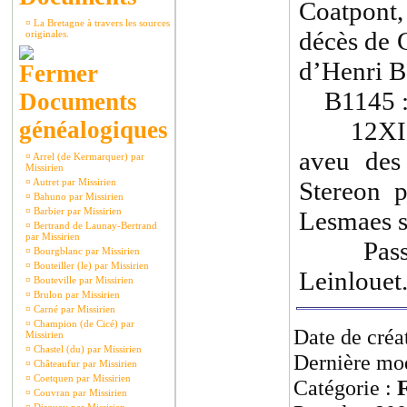
Coatpont
¤
La Bretagne à travers les sources
décès de 
originales.
d’Henri B
B1145 
Documents
généalogiques
12XI147
aveu des
¤
Arrel (de Kermarquer) par
Missirien
¤
Autret par Missirien
Stereon p
¤
Bahuno par Missirien
¤
Barbier par Missirien
Lesmaes 
¤
Bertrand de Launay-Bertrand
par Missirien
Passé p
¤
Bourgblanc par Missirien
¤
Bouteiller (le) par Missirien
Leinlouet
¤
Bouteville par Missirien
¤
Brulon par Missirien
¤
Carné par Missirien
¤
Champion (de Cicé) par
Date de créa
Missirien
¤
Chastel (du) par Missirien
Dernière mod
¤
Châteaufur par Missirien
¤
Coetquen par Missirien
Catégorie :
F
¤
Couvran par Missirien