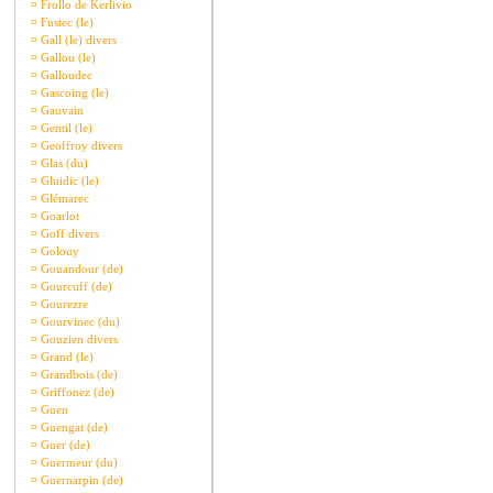
¤
Frollo de Kerlivio
¤
Fustec (le)
¤
Gall (le) divers
¤
Gallou (le)
¤
Galloudec
¤
Gascoing (le)
¤
Gauvain
¤
Gentil (le)
¤
Geoffroy divers
¤
Glas (du)
¤
Gluidic (le)
¤
Glémarec
¤
Goarlot
¤
Goff divers
¤
Golouy
¤
Gouandour (de)
¤
Gourcuff (de)
¤
Gourezre
¤
Gourvinec (du)
¤
Gouzien divers
¤
Grand (le)
¤
Grandbois (de)
¤
Griffonez (de)
¤
Guen
¤
Guengat (de)
¤
Guer (de)
¤
Guermeur (du)
¤
Guernarpin (de)