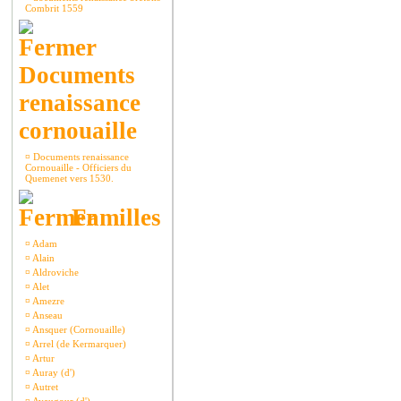
Combrit 1559
Documents
renaissance
cornouaille
¤
Documents renaissance
Cornouaille - Officiers du
Quemenet vers 1530.
Familles
¤
Adam
¤
Alain
¤
Aldroviche
¤
Alet
¤
Amezre
¤
Anseau
¤
Ansquer (Cornouaille)
¤
Arrel (de Kermarquer)
¤
Artur
¤
Auray (d')
¤
Autret