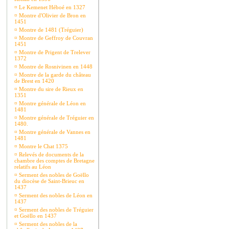
¤
Le Kemenet Héboé en 1327
¤
Montre d'Olivier de Bron en
1451
¤
Montre de 1481 (Tréguier)
¤
Montre de Geffroy de Couvran
1451
¤
Montre de Prigent de Trelever
1372
¤
Montre de Rosnivinen en 1448
¤
Montre de la garde du château
de Brest en 1420
¤
Montre du sire de Rieux en
1351
¤
Montre générale de Léon en
1481
¤
Montre générale de Tréguier en
1480.
¤
Montre générale de Vannes en
1481
¤
Montre le Chat 1375
¤
Relevés de documents de la
chambre des comptes de Bretagne
relatifs au Léon
¤
Serment des nobles de Goëllo
du diocèse de Saint-Brieuc en
1437
¤
Serment des nobles de Léon en
1437
¤
Serment des nobles de Tréguier
et Goëllo en 1437
¤
Serment des nobles de la