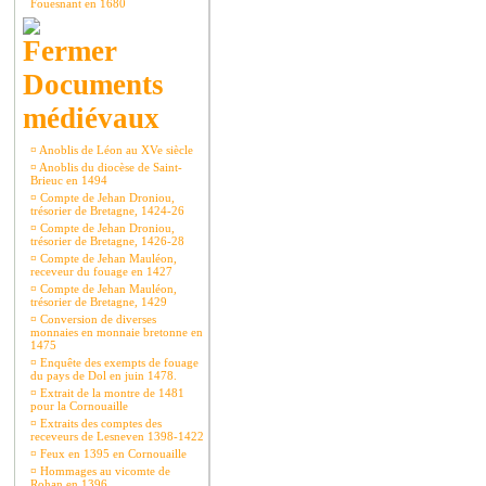
Fouesnant en 1680
Documents
médiévaux
¤
Anoblis de Léon au XVe siècle
¤
Anoblis du diocèse de Saint-
Brieuc en 1494
¤
Compte de Jehan Droniou,
trésorier de Bretagne, 1424-26
¤
Compte de Jehan Droniou,
trésorier de Bretagne, 1426-28
¤
Compte de Jehan Mauléon,
receveur du fouage en 1427
¤
Compte de Jehan Mauléon,
trésorier de Bretagne, 1429
¤
Conversion de diverses
monnaies en monnaie bretonne en
1475
¤
Enquête des exempts de fouage
du pays de Dol en juin 1478.
¤
Extrait de la montre de 1481
pour la Cornouaille
¤
Extraits des comptes des
receveurs de Lesneven 1398-1422
¤
Feux en 1395 en Cornouaille
¤
Hommages au vicomte de
Rohan en 1396