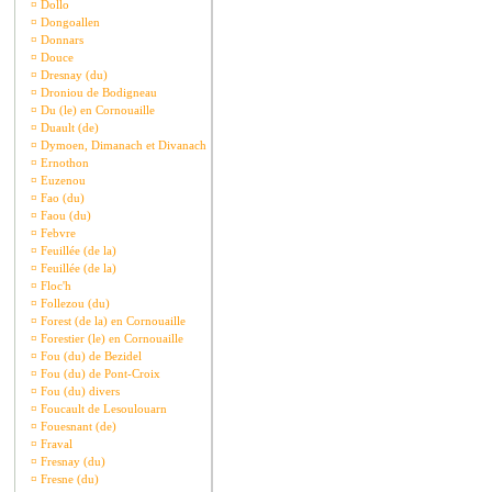
¤
Dollo
¤
Dongoallen
¤
Donnars
¤
Douce
¤
Dresnay (du)
¤
Droniou de Bodigneau
¤
Du (le) en Cornouaille
¤
Duault (de)
¤
Dymoen, Dimanach et Divanach
¤
Ernothon
¤
Euzenou
¤
Fao (du)
¤
Faou (du)
¤
Febvre
¤
Feuillée (de la)
¤
Feuillée (de la)
¤
Floc'h
¤
Follezou (du)
¤
Forest (de la) en Cornouaille
¤
Forestier (le) en Cornouaille
¤
Fou (du) de Bezidel
¤
Fou (du) de Pont-Croix
¤
Fou (du) divers
¤
Foucault de Lesoulouarn
¤
Fouesnant (de)
¤
Fraval
¤
Fresnay (du)
¤
Fresne (du)