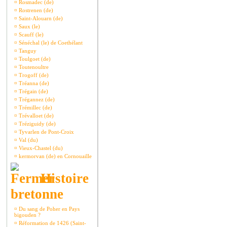
¤
Rosmadec (de)
¤
Rostrenen (de)
¤
Saint-Alouarn (de)
¤
Saux (le)
¤
Scauff (le)
¤
Sénéchal (le) de Coethélant
¤
Tanguy
¤
Toulgoet (de)
¤
Toutenoultre
¤
Trogoff (de)
¤
Tréanna (de)
¤
Trégain (de)
¤
Trégannez (de)
¤
Trémillec (de)
¤
Trévalloet (de)
¤
Tréziguidy (de)
¤
Tyvarlen de Pont-Croix
¤
Val (du)
¤
Vieux-Chastel (du)
¤
kermorvan (de) en Cornouaille
Histoire
bretonne
¤
Du sang de Poher en Pays
bigouden ?
¤
Réformation de 1426 (Saint-