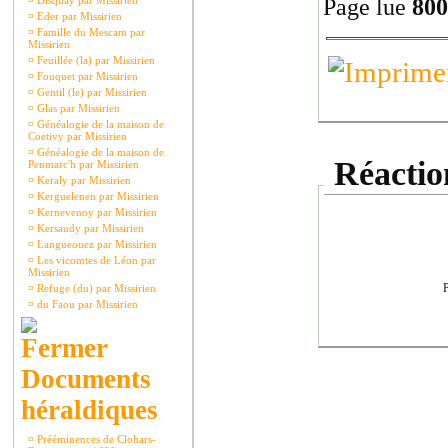
Page lue
800
¤
Disquay par Missirien
¤
Eder par Missirien
¤
Famille du Mescam par
Missirien
¤
Feuillée (la) par Missirien
¤
Fouquet par Missirien
¤
Gentil (le) par Missirien
¤
Glas par Missirien
¤
Généalogie de la maison de
Coetivy par Missirien
¤
Généalogie de la maison de
Réaction
Penmarc'h par Missirien
¤
Keraly par Missirien
¤
Kerguelenen par Missirien
¤
Kernevenoy par Missirien
¤
Kersaudy par Missirien
¤
Langueouez par Missirien
¤
Les vicomtes de Léon par
Missirien
P
¤
Refuge (du) par Missirien
¤
du Faou par Missirien
Documents
héraldiques
¤
Prééminences de Clohars-