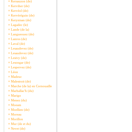
¤
Kersauzon (de)
¤
Kerviher (de)
¤
Kervéol (de)
¤
Kervéréguin (de)
¤
Kerynisan (de)
¤
Lagadec (le)
¤
Lande (de la)
¤
Langueouez (de)
¤
Lanros (de)
¤
Laval (de)
¤
Lesaudevez (de)
¤
Lesaudevez (de)
¤
Lesivy (de)
¤
Lesongar (de)
¤
Lespervez (de)
¤
Léon
¤
Madeuc
¤
Malestroit (de)
¤
Marche (de la) en Cornouaille
¤
Marhallac'h (du)
¤
Marigo
¤
Menez (du)
¤
Moeam
¤
Moellien (de)
¤
Moreau
¤
Morillon
¤
Mur (de et du)
¤
Nevet (de)