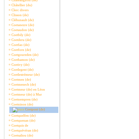
¤
Châteaugiron (de)
¤
Châtellier (du)
¤
Clerc divers
¤
Clisson (de)
¤
Cléhunault (de)
¤
Coetanezre (de)
¤
Coetaudon (de)
¤
Coetbily (de)
¤
Coetderu (de)
¤
Coetfao (de)
¤
Coetforn (de)
¤
Coetgoureden (de)
¤
Coethamon (de)
¤
Coetivy (de)
¤
Coetlegent (de)
¤
Coetlestrémeur (de)
¤
Coetmen (de)
¤
Coetmenech (de)
¤
Coetmeur (de) en Léon
¤
Coetmeur (de) à Mur
¤
Coetnempren (de)
¤
Coetninon (de)
Coetpont (de)
¤
Coetquelfen (de)
¤
Coetquenan (de)
¤
Coetquis de
¤
Coetquévéran (de)
¤
Coetsaliou (de)