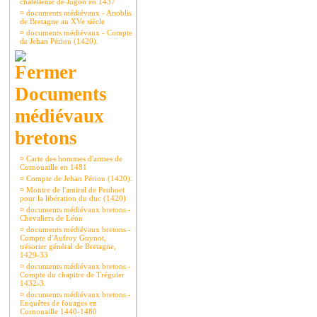
châtellenie de Jugon en 1437
¤
documents médiévaux - Anoblis
de Bretagne au XVe siècle
¤
documents médiévaux - Compte
de Jehan Périou (1420).
Documents
médiévaux
bretons
¤
Carte des hommes d'armes de
Cornouaille en 1481
¤
Compte de Jehan Périou (1420).
¤
Montre de l'amiral de Penhoet
pour la libération du duc (1420)
¤
documents médiévaux bretons -
Chevaliers de Léon
¤
documents médiévaux bretons -
Compte d'Aufroy Guynot,
trésorier général de Bretagne,
1429-33
¤
documents médiévaux bretons -
Compte du chapitre de Tréguier
1432-3.
¤
documents médiévaux bretons -
Enquêtes de fouages en
Cornouaille 1440-1480