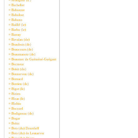
¤
Avaugour (d')
¤
Bachelier
¤
Bahuezre
¤
Bahulost
¤
Bahuno
¤
Baillif (le)
¤
Barbu (le)
¤
Barray
¤
Bavalan (de)
¤
Beaubois (de)
¤
Beaucours (de)
¤
Beaumanoir (de)
¤
Beaumer de Guéméné-Guégant
¤
Becmeur
¤
Beisit (du)
¤
Bennerven (de)
¤
Bernard
¤
Berrien (de)
¤
Bigot (le)
¤
Bizien
¤
Bloas (le)
¤
Blohio
¤
Bocozel
¤
Bodigneau (de)
¤
Bogar
¤
Bohic
¤
Bois (du) Dourduff
¤
Bois (du) de Lesnarvor