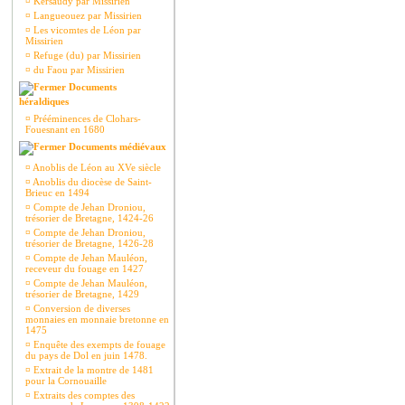
¤
Kersaudy par Missirien
¤
Langueouez par Missirien
¤
Les vicomtes de Léon par
Missirien
¤
Refuge (du) par Missirien
¤
du Faou par Missirien
Documents
héraldiques
¤
Prééminences de Clohars-
Fouesnant en 1680
Documents médiévaux
¤
Anoblis de Léon au XVe siècle
¤
Anoblis du diocèse de Saint-
Brieuc en 1494
¤
Compte de Jehan Droniou,
trésorier de Bretagne, 1424-26
¤
Compte de Jehan Droniou,
trésorier de Bretagne, 1426-28
¤
Compte de Jehan Mauléon,
receveur du fouage en 1427
¤
Compte de Jehan Mauléon,
trésorier de Bretagne, 1429
¤
Conversion de diverses
monnaies en monnaie bretonne en
1475
¤
Enquête des exempts de fouage
du pays de Dol en juin 1478.
¤
Extrait de la montre de 1481
pour la Cornouaille
¤
Extraits des comptes des