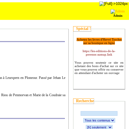
Admin
Spécial !
Achetez les livres d'Hervé Torchet
sur sa boutique en ligne
https://les-editions-de-la-
perenne.sumup.link
Vous pouvez soutenir ce site en
achetant des bons d'achat sur ce site
que vous pouvez offrir ou conserver
en attendant d'acheter un ouvrage
 à Leurspern en Ploneour. Passé par Jehan Le
ous Riou de Penmorvan et Marie de la Coudraie sa
Recherche