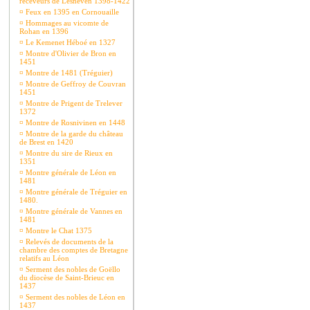
receveurs de Lesneven 1398-1422
¤
Feux en 1395 en Cornouaille
¤
Hommages au vicomte de
Rohan en 1396
¤
Le Kemenet Héboé en 1327
¤
Montre d'Olivier de Bron en
1451
¤
Montre de 1481 (Tréguier)
¤
Montre de Geffroy de Couvran
1451
¤
Montre de Prigent de Trelever
1372
¤
Montre de Rosnivinen en 1448
¤
Montre de la garde du château
de Brest en 1420
¤
Montre du sire de Rieux en
1351
¤
Montre générale de Léon en
1481
¤
Montre générale de Tréguier en
1480.
¤
Montre générale de Vannes en
1481
¤
Montre le Chat 1375
¤
Relevés de documents de la
chambre des comptes de Bretagne
relatifs au Léon
¤
Serment des nobles de Goëllo
du diocèse de Saint-Brieuc en
1437
¤
Serment des nobles de Léon en
1437