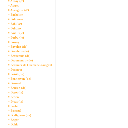
¤
Auray (d')
¤
Autret
¤
Avaugour (d')
¤
Bachelier
¤
Bahuezre
¤
Bahulost
¤
Bahuno
¤
Baillif (le)
¤
Barbu (le)
¤
Barray
¤
Bavalan (de)
¤
Beaubois (de)
¤
Beaucours (de)
¤
Beaumanoir (de)
¤
Beaumer de Guéméné-Guégant
¤
Becmeur
¤
Beisit (du)
¤
Bennerven (de)
¤
Bernard
¤
Berrien (de)
¤
Bigot (le)
¤
Bizien
¤
Bloas (le)
¤
Blohio
¤
Bocozel
¤
Bodigneau (de)
¤
Bogar
¤
Bohic