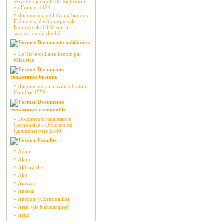
Voyage du comte de Richemont
en France, 1424.
¤
documents médiévaux bretons -
Éléments généalogiques de
l'enquête de 1341 sur la
succession du duché
Documents nobiliaires
¤
Le 1er nobiliaire breton par
Missirien
Documents
renaissance bretons
¤
documents renaissance bretons -
Combrit 1559
Documents
renaissance cornouaille
¤
Documents renaissance
Cornouaille - Officiers du
Quemenet vers 1530.
Familles
¤
Adam
¤
Alain
¤
Aldroviche
¤
Alet
¤
Amezre
¤
Anseau
¤
Ansquer (Cornouaille)
¤
Arrel (de Kermarquer)
¤
Artur