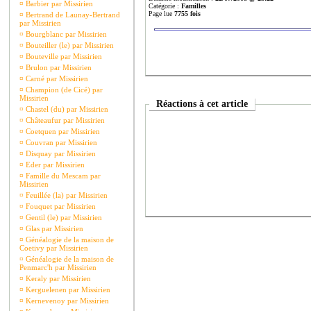
¤
Barbier par Missirien
Catégorie :
Familles
Page lue
7755 fois
¤
Bertrand de Launay-Bertrand
par Missirien
¤
Bourgblanc par Missirien
¤
Bouteiller (le) par Missirien
¤
Bouteville par Missirien
¤
Brulon par Missirien
¤
Carné par Missirien
¤
Champion (de Cicé) par
Missirien
Réactions à cet article
¤
Chastel (du) par Missirien
¤
Châteaufur par Missirien
¤
Coetquen par Missirien
¤
Couvran par Missirien
¤
Disquay par Missirien
¤
Eder par Missirien
¤
Famille du Mescam par
Missirien
¤
Feuillée (la) par Missirien
¤
Fouquet par Missirien
¤
Gentil (le) par Missirien
¤
Glas par Missirien
¤
Généalogie de la maison de
Coetivy par Missirien
¤
Généalogie de la maison de
Penmarc'h par Missirien
¤
Keraly par Missirien
¤
Kerguelenen par Missirien
¤
Kernevenoy par Missirien