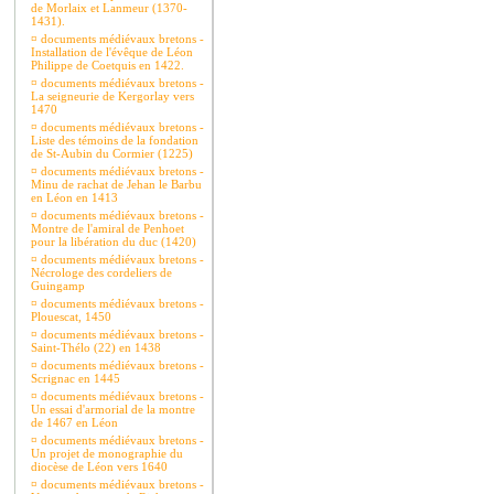
de Morlaix et Lanmeur (1370-
1431).
¤
documents médiévaux bretons -
Installation de l'évêque de Léon
Philippe de Coetquis en 1422.
¤
documents médiévaux bretons -
La seigneurie de Kergorlay vers
1470
¤
documents médiévaux bretons -
Liste des témoins de la fondation
de St-Aubin du Cormier (1225)
¤
documents médiévaux bretons -
Minu de rachat de Jehan le Barbu
en Léon en 1413
¤
documents médiévaux bretons -
Montre de l'amiral de Penhoet
pour la libération du duc (1420)
¤
documents médiévaux bretons -
Nécrologe des cordeliers de
Guingamp
¤
documents médiévaux bretons -
Plouescat, 1450
¤
documents médiévaux bretons -
Saint-Thélo (22) en 1438
¤
documents médiévaux bretons -
Scrignac en 1445
¤
documents médiévaux bretons -
Un essai d'armorial de la montre
de 1467 en Léon
¤
documents médiévaux bretons -
Un projet de monographie du
diocèse de Léon vers 1640
¤
documents médiévaux bretons -