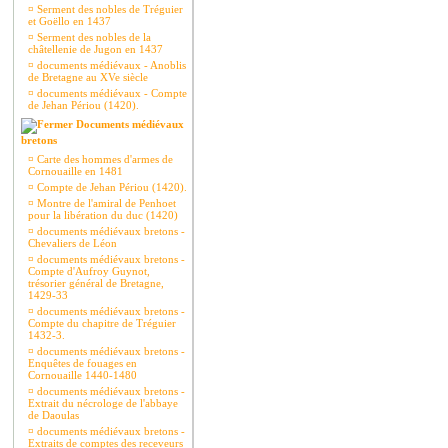
¤
Serment des nobles de Tréguier
et Goëllo en 1437
¤
Serment des nobles de la
châtellenie de Jugon en 1437
¤
documents médiévaux - Anoblis
de Bretagne au XVe siècle
¤
documents médiévaux - Compte
de Jehan Périou (1420).
Documents médiévaux
bretons
¤
Carte des hommes d'armes de
Cornouaille en 1481
¤
Compte de Jehan Périou (1420).
¤
Montre de l'amiral de Penhoet
pour la libération du duc (1420)
¤
documents médiévaux bretons -
Chevaliers de Léon
¤
documents médiévaux bretons -
Compte d'Aufroy Guynot,
trésorier général de Bretagne,
1429-33
¤
documents médiévaux bretons -
Compte du chapitre de Tréguier
1432-3.
¤
documents médiévaux bretons -
Enquêtes de fouages en
Cornouaille 1440-1480
¤
documents médiévaux bretons -
Extrait du nécrologe de l'abbaye
de Daoulas
¤
documents médiévaux bretons -
Extraits de comptes des receveurs