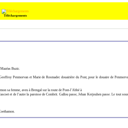
Téléchargements
 Mazéas Buzic.
offroy Penmorvan et Marie de Rosmadec douairière du Pont, pour le douaire de Penmorvan
on sa femme, aveu à Brengal sur la route de Pont-l’Abbé à
Hascoet et de l’autre la paroisse de Combrit. Gallou passe, Jehan Kerjouhen passe. Le tout s
Coethamon.