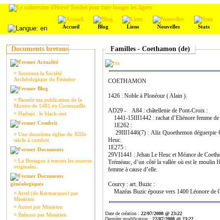
Accueil
Blog
Liens
Nouvelles
Stats
Documents bretons
Familles - Coethamon (de)
Actualité
¤
Soutenez la Société
Archéologique du Finistère
COETHAMON
Blog
1426 : Noble à Plonéour ( Alain ).
¤
Bientôt ma publication de la
Montre de 1481 en Cornouaille
AD29 - A84 : châtellenie de Pont-Croix :
¤
Hadopi : le black-out
1441-15III1442 : rachat d’Eliénore femme de
Combrit
1E262 :
29III1446(7) : Aliz Quoethemon déguerpie Ge
¤
Une deuxième église du XIIIe
Heuc.
siècle à combrit
1E275 :
Documents
29VI1441 : Jehan Le Heuc et Méance de Coethem
¤
La Bretagne à travers les sources
Tréméauc, d’un côté la vallée où est le moulin 
originales.
femme à cause d’elle.
Documents
généalogiques
Courcy : art. Buzic :
Mazéas Buzic épouse vers 1400 Léonore de 
¤
Arrel (de Kermarquer) par
Missirien
¤
Autret par Missirien
Date de création :
22/07/2008 @ 23:22
¤
Bahuno par Missirien
Dernière modification :
22/07/2008 @ 23:22