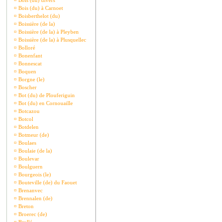
¤
Bois (du) divers
¤
Bois (du) à Carnoet
¤
Boisberthelot (du)
¤
Boissière (de la)
¤
Boissière (de la) à Pleyben
¤
Boissière (de la) à Plusquellec
¤
Bolloré
¤
Bonenfant
¤
Bonnescat
¤
Boquen
¤
Borgne (le)
¤
Boscher
¤
Bot (du) de Plouferiguin
¤
Bot (du) en Cornouaille
¤
Botcazou
¤
Botcol
¤
Botdelen
¤
Botmeur (de)
¤
Boulaes
¤
Boulaie (de la)
¤
Boulevar
¤
Boulguern
¤
Bourgeois (le)
¤
Bouteville (de) du Faouet
¤
Brenanvec
¤
Brennalen (de)
¤
Breton
¤
Broerec (de)