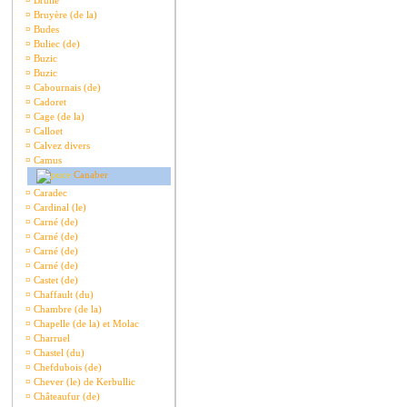
¤
Brullé
¤
Bruyère (de la)
¤
Budes
¤
Buliec (de)
¤
Buzic
¤
Buzic
¤
Cabournais (de)
¤
Cadoret
¤
Cage (de la)
¤
Calloet
¤
Calvez divers
¤
Camus
Canaber
¤
Caradec
¤
Cardinal (le)
¤
Carné (de)
¤
Carné (de)
¤
Carné (de)
¤
Carné (de)
¤
Castet (de)
¤
Chaffault (du)
¤
Chambre (de la)
¤
Chapelle (de la) et Molac
¤
Charruel
¤
Chastel (du)
¤
Chefdubois (de)
¤
Chever (le) de Kerbullic
¤
Châteaufur (de)