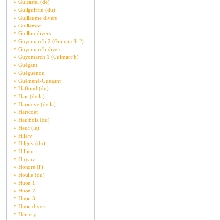
¤
Guicastel (de)
¤
Guilguiffin (du)
¤
Guillaume divers
¤
Guillemot
¤
Guillou divers
¤
Guyomarc'h 2 (Guimarc'h 2)
¤
Guyomarc'h divers
¤
Guyomarch 1 (Guimarc'h)
¤
Guégant
¤
Guéguenou
¤
Guéméné-Guégant
¤
Haffond (du)
¤
Haie (de la)
¤
Harmoye (de la)
¤
Harscoet
¤
Hautbois (du)
¤
Heuc (le)
¤
Hilary
¤
Hilguy (du)
¤
Hillion
¤
Hirgarz
¤
Honoré (l')
¤
Houlle (du)
¤
Huon 1
¤
Huon 2
¤
Huon 3
¤
Huon divers
¤
Hémery