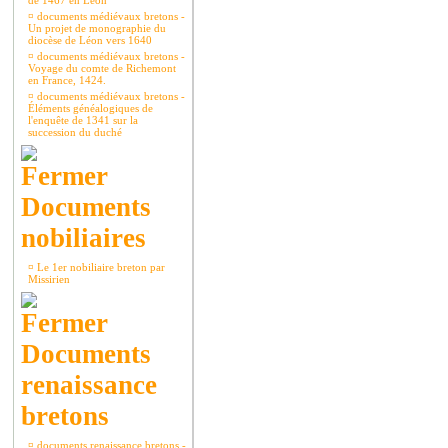
de 1467 en Léon
¤
documents médiévaux bretons -
Un projet de monographie du
diocèse de Léon vers 1640
¤
documents médiévaux bretons -
Voyage du comte de Richemont
en France, 1424.
¤
documents médiévaux bretons -
Éléments généalogiques de
l'enquête de 1341 sur la
succession du duché
Documents
nobiliaires
¤
Le 1er nobiliaire breton par
Missirien
Documents
renaissance
bretons
¤
documents renaissance bretons -