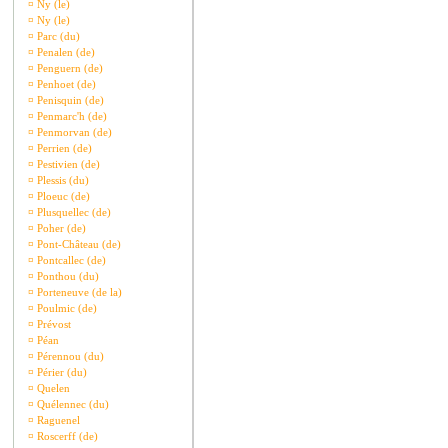
¤
Ny (le)
¤
Ny (le)
¤
Parc (du)
¤
Penalen (de)
¤
Penguern (de)
¤
Penhoet (de)
¤
Penisquin (de)
¤
Penmarc'h (de)
¤
Penmorvan (de)
¤
Perrien (de)
¤
Pestivien (de)
¤
Plessis (du)
¤
Ploeuc (de)
¤
Plusquellec (de)
¤
Poher (de)
¤
Pont-Château (de)
¤
Pontcallec (de)
¤
Ponthou (du)
¤
Porteneuve (de la)
¤
Poulmic (de)
¤
Prévost
¤
Péan
¤
Pérennou (du)
¤
Périer (du)
¤
Quelen
¤
Quélennec (du)
¤
Raguenel
¤
Roscerff (de)