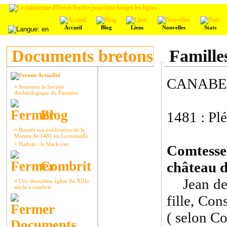
Accueil
Blog
Liens
Nouvelles
Stats
Documents bretons
Famille
Actualité
CANABE
¤
Soutenez la Société
Archéologique du Finistère
Blog
1481 : Plé
¤
Bientôt ma publication de la
Montre de 1481 en Cornouaille
¤
Hadopi : le black-out
Comtesse
Combrit
château d
Jean de K
¤
Une deuxième église du XIIIe
siècle à combrit
fille, Co
( selon Co
Documents