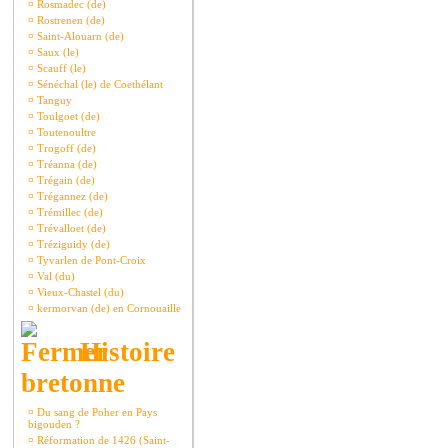
¤
Rosmadec (de)
¤
Rostrenen (de)
¤
Saint-Alouarn (de)
¤
Saux (le)
¤
Scauff (le)
¤
Sénéchal (le) de Coethélant
¤
Tanguy
¤
Toulgoet (de)
¤
Toutenoultre
¤
Trogoff (de)
¤
Tréanna (de)
¤
Trégain (de)
¤
Trégannez (de)
¤
Trémillec (de)
¤
Trévalloet (de)
¤
Tréziguidy (de)
¤
Tyvarlen de Pont-Croix
¤
Val (du)
¤
Vieux-Chastel (du)
¤
kermorvan (de) en Cornouaille
Histoire
bretonne
¤
Du sang de Poher en Pays
bigouden ?
¤
Réformation de 1426 (Saint-