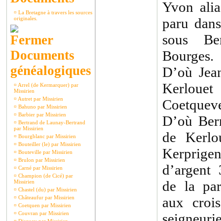
Yvon alia
¤
La Bretagne à travers les sources
originales.
paru dan
sous Be
Documents
Bourges.
généalogiques
D’où Jea
Kerlou
¤
Arrel (de Kermarquer) par
Missirien
¤
Autret par Missirien
Coetqueve
¤
Bahuno par Missirien
¤
Barbier par Missirien
D’où Ber
¤
Bertrand de Launay-Bertrand
par Missirien
de Kerlo
¤
Bourgblanc par Missirien
¤
Bouteiller (le) par Missirien
Kerprigen
¤
Bouteville par Missirien
¤
Brulon par Missirien
d’argent 
¤
Carné par Missirien
¤
Champion (de Cicé) par
de la par
Missirien
¤
Chastel (du) par Missirien
¤
Châteaufur par Missirien
aux croi
¤
Coetquen par Missirien
¤
Couvran par Missirien
seigneuri