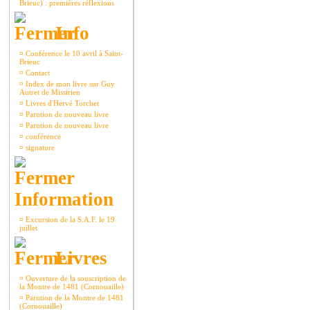
Brieuc) : premières réflexions
Info
¤
Conférence le 10 avril à Saint-
Brieuc
¤
Contact
¤
Index de mon livre sur Guy
Autret de Missirien
¤
Livres d'Hervé Torchet
¤
Parution de nouveau livre
¤
Parution de nouveau livre
¤
conférence
¤
signature
Information
¤
Excursion de la S.A.F. le 19
juillet
Livres
¤
Ouverture de la souscription de
la Montre de 1481 (Cornouaille)
¤
Parution de la Montre de 1481
(Cornouaille)