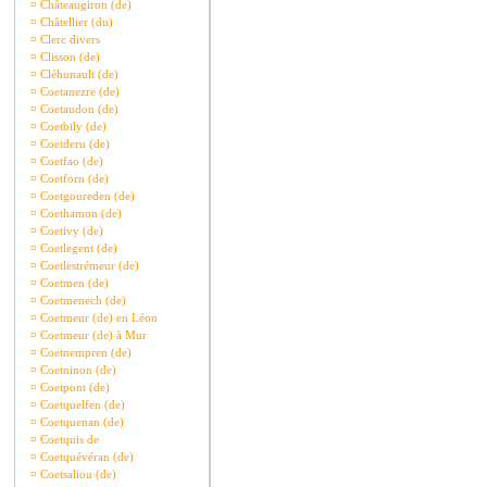
¤
Châteaugiron (de)
¤
Châtellier (du)
¤
Clerc divers
¤
Clisson (de)
¤
Cléhunault (de)
¤
Coetanezre (de)
¤
Coetaudon (de)
¤
Coetbily (de)
¤
Coetderu (de)
¤
Coetfao (de)
¤
Coetforn (de)
¤
Coetgoureden (de)
¤
Coethamon (de)
¤
Coetivy (de)
¤
Coetlegent (de)
¤
Coetlestrémeur (de)
¤
Coetmen (de)
¤
Coetmenech (de)
¤
Coetmeur (de) en Léon
¤
Coetmeur (de) à Mur
¤
Coetnempren (de)
¤
Coetninon (de)
¤
Coetpont (de)
¤
Coetquelfen (de)
¤
Coetquenan (de)
¤
Coetquis de
¤
Coetquévéran (de)
¤
Coetsaliou (de)