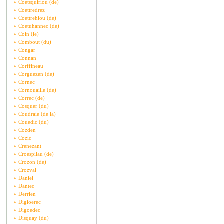
¤
Coetsquiriou (de)
¤
Coettredrez
¤
Coettrehiou (de)
¤
Coetuhannec (de)
¤
Coin (le)
¤
Combout (du)
¤
Congar
¤
Connan
¤
Corffineau
¤
Corguezen (de)
¤
Cornec
¤
Cornouaille (de)
¤
Correc (de)
¤
Cosquer (du)
¤
Coudraie (de la)
¤
Couedic (du)
¤
Cozden
¤
Cozic
¤
Crenezant
¤
Croespilau (de)
¤
Crozon (de)
¤
Crozval
¤
Daniel
¤
Dantec
¤
Derrien
¤
Digloerec
¤
Digoedec
¤
Disquay (du)