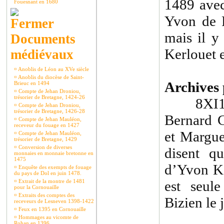
1489 avec
Fouesnant en 1680
Yvon de P
mais il y
Documents
Kerlouet 
médiévaux
¤
Anoblis de Léon au XVe siècle
¤
Anoblis du diocèse de Saint-
Archives 
Brieuc en 1494
¤
Compte de Jehan Droniou,
trésorier de Bretagne, 1424-26
8XI1494
¤
Compte de Jehan Droniou,
trésorier de Bretagne, 1426-28
Bernard C
¤
Compte de Jehan Mauléon,
receveur du fouage en 1427
et Margu
¤
Compte de Jehan Mauléon,
trésorier de Bretagne, 1429
¤
Conversion de diverses
disent q
monnaies en monnaie bretonne en
1475
d’Yvon K
¤
Enquête des exempts de fouage
du pays de Dol en juin 1478.
¤
Extrait de la montre de 1481
est seule
pour la Cornouaille
¤
Extraits des comptes des
Bizien le 
receveurs de Lesneven 1398-1422
¤
Feux en 1395 en Cornouaille
¤
Hommages au vicomte de
Rohan en 1396