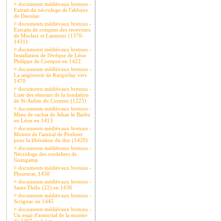
¤
documents médiévaux bretons -
Extrait du nécrologe de l'abbaye
de Daoulas
¤
documents médiévaux bretons -
Extraits de comptes des receveurs
de Morlaix et Lanmeur (1370-
1431).
¤
documents médiévaux bretons -
Installation de l'évêque de Léon
Philippe de Coetquis en 1422.
¤
documents médiévaux bretons -
La seigneurie de Kergorlay vers
1470
¤
documents médiévaux bretons -
Liste des témoins de la fondation
de St-Aubin du Cormier (1225)
¤
documents médiévaux bretons -
Minu de rachat de Jehan le Barbu
en Léon en 1413
¤
documents médiévaux bretons -
Montre de l'amiral de Penhoet
pour la libération du duc (1420)
¤
documents médiévaux bretons -
Nécrologe des cordeliers de
Guingamp
¤
documents médiévaux bretons -
Plouescat, 1450
¤
documents médiévaux bretons -
Saint-Thélo (22) en 1438
¤
documents médiévaux bretons -
Scrignac en 1445
¤
documents médiévaux bretons -
Un essai d'armorial de la montre