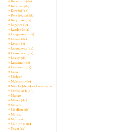
¤
Kersauzon (de)
¤
Kerviher (de)
¤
Kervéol (de)
¤
Kervéréguin (de)
¤
Kerynisan (de)
¤
Lagadec (le)
¤
Lande (de la)
¤
Langueouez (de)
¤
Lanros (de)
¤
Laval (de)
¤
Lesaudevez (de)
¤
Lesaudevez (de)
¤
Lesivy (de)
¤
Lesongar (de)
¤
Lespervez (de)
¤
Léon
¤
Madeuc
¤
Malestroit (de)
¤
Marche (de la) en Cornouaille
¤
Marhallac'h (du)
¤
Marigo
¤
Menez (du)
¤
Moeam
¤
Moellien (de)
¤
Moreau
¤
Morillon
¤
Mur (de et du)
¤
Nevet (de)