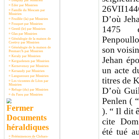
¤
Disquay par Missirien
¤
Eder par Missirien
26VII144
¤
Famille du Mescam par
Missirien
D’où Jeha
¤
Feuillée (la) par Missirien
¤
Fouquet par Missirien
1475 é
¤
Gentil (le) par Missirien
¤
Glas par Missirien
Penpoull
¤
Généalogie de la maison de
Coetivy par Missirien
son voisin
¤
Généalogie de la maison de
Penmarc'h par Missirien
¤
Keraly par Missirien
Jehan épo
¤
Kerguelenen par Missirien
¤
Kernevenoy par Missirien
un acte d
¤
Kersaudy par Missirien
¤
Langueouez par Missirien
titres de 
¤
Les vicomtes de Léon par
Missirien
D’où Gui
¤
Refuge (du) par Missirien
¤
du Faou par Missirien
Penlen ( “
). “ Il dit
Documents
cite Dom
héraldiques
été tué a
¤
Prééminences de Clohars-