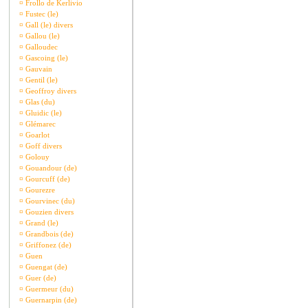
¤
Frollo de Kerlivio
¤
Fustec (le)
¤
Gall (le) divers
¤
Gallou (le)
¤
Galloudec
¤
Gascoing (le)
¤
Gauvain
¤
Gentil (le)
¤
Geoffroy divers
¤
Glas (du)
¤
Gluidic (le)
¤
Glémarec
¤
Goarlot
¤
Goff divers
¤
Golouy
¤
Gouandour (de)
¤
Gourcuff (de)
¤
Gourezre
¤
Gourvinec (du)
¤
Gouzien divers
¤
Grand (le)
¤
Grandbois (de)
¤
Griffonez (de)
¤
Guen
¤
Guengat (de)
¤
Guer (de)
¤
Guermeur (du)
¤
Guernarpin (de)