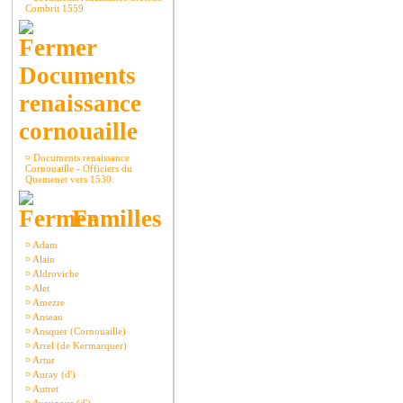
Combrit 1559
Documents
renaissance
cornouaille
¤
Documents renaissance
Cornouaille - Officiers du
Quemenet vers 1530.
Familles
¤
Adam
¤
Alain
¤
Aldroviche
¤
Alet
¤
Amezre
¤
Anseau
¤
Ansquer (Cornouaille)
¤
Arrel (de Kermarquer)
¤
Artur
¤
Auray (d')
¤
Autret