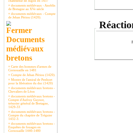
châtellenie de Jugon en 1437
¤
documents médiévaux - Anoblis
de Bretagne au XVe siècle
¤
documents médiévaux - Compte
de Jehan Périou (1420).
Réaction
Documents
P
médiévaux
bretons
¤
Carte des hommes d'armes de
Cornouaille en 1481
¤
Compte de Jehan Périou (1420).
¤
Montre de l'amiral de Penhoet
pour la libération du duc (1420)
¤
documents médiévaux bretons -
Chevaliers de Léon
¤
documents médiévaux bretons -
Compte d'Aufroy Guynot,
trésorier général de Bretagne,
1429-33
¤
documents médiévaux bretons -
Compte du chapitre de Tréguier
1432-3.
¤
documents médiévaux bretons -
Enquêtes de fouages en
Cornouaille 1440-1480