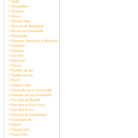
¤
Dollo
¤
Dongoallen
¤
Donnars
¤
Douce
¤
Dresnay (du)
¤
Droniou de Bodigneau
¤
Du (le) en Cornouaille
¤
Duault (de)
¤
Dymoen, Dimanach et Divanach
¤
Ernothon
¤
Euzenou
¤
Fao (du)
¤
Faou (du)
¤
Febvre
¤
Feuillée (de la)
¤
Feuillée (de la)
¤
Floc'h
¤
Follezou (du)
¤
Forest (de la) en Cornouaille
¤
Forestier (le) en Cornouaille
¤
Fou (du) de Bezidel
¤
Fou (du) de Pont-Croix
¤
Fou (du) divers
¤
Foucault de Lesoulouarn
¤
Fouesnant (de)
¤
Fraval
¤
Fresnay (du)
¤
Fresne (du)