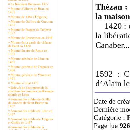
Thézan : 
¤
Le Kemenet Héboé en 1327
¤
Montre d'Olivier de Bron en
1451
la maison
¤
Montre de 1481 (Tréguier)
¤
Montre de Geffroy de Couvran
1420 : c
1451
¤
Montre de Prigent de Trelever
la libérat
1372
¤
Montre de Rosnivinen en 1448
Canaber...
¤
Montre de la garde du château
de Brest en 1420
¤
Montre du sire de Rieux en
1351
¤
Montre générale de Léon en
1481
¤
Montre générale de Tréguier en
1480.
1592 : Ca
¤
Montre générale de Vannes en
1481
d’Alain l
¤
Montre le Chat 1375
¤
Relevés de documents de la
chambre des comptes de Bretagne
relatifs au Léon
Date de créa
¤
Serment des nobles de Goëllo
du diocèse de Saint-Brieuc en
1437
Dernière mod
¤
Serment des nobles de Léon en
1437
Catégorie :
F
¤
Serment des nobles de Tréguier
et Goëllo en 1437
Page lue
926
¤
Serment des nobles de la