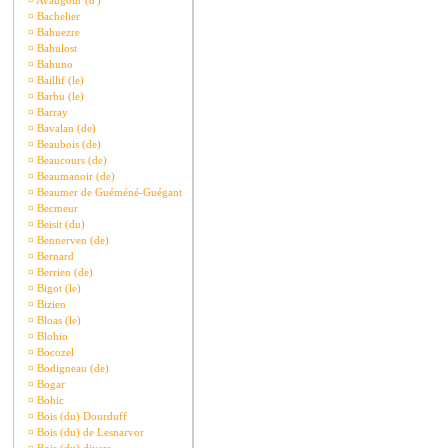
¤
Avaugour (d')
¤
Bachelier
¤
Bahuezre
¤
Bahulost
¤
Bahuno
¤
Baillif (le)
¤
Barbu (le)
¤
Barray
¤
Bavalan (de)
¤
Beaubois (de)
¤
Beaucours (de)
¤
Beaumanoir (de)
¤
Beaumer de Guéméné-Guégant
¤
Becmeur
¤
Beisit (du)
¤
Bennerven (de)
¤
Bernard
¤
Berrien (de)
¤
Bigot (le)
¤
Bizien
¤
Bloas (le)
¤
Blohio
¤
Bocozel
¤
Bodigneau (de)
¤
Bogar
¤
Bohic
¤
Bois (du) Dourduff
¤
Bois (du) de Lesnarvor