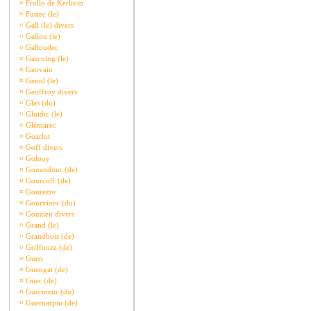
¤
Frollo de Kerlivio
¤
Fustec (le)
¤
Gall (le) divers
¤
Gallou (le)
¤
Galloudec
¤
Gascoing (le)
¤
Gauvain
¤
Gentil (le)
¤
Geoffroy divers
¤
Glas (du)
¤
Gluidic (le)
¤
Glémarec
¤
Goarlot
¤
Goff divers
¤
Golouy
¤
Gouandour (de)
¤
Gourcuff (de)
¤
Gourezre
¤
Gourvinec (du)
¤
Gouzien divers
¤
Grand (le)
¤
Grandbois (de)
¤
Griffonez (de)
¤
Guen
¤
Guengat (de)
¤
Guer (de)
¤
Guermeur (du)
¤
Guernarpin (de)