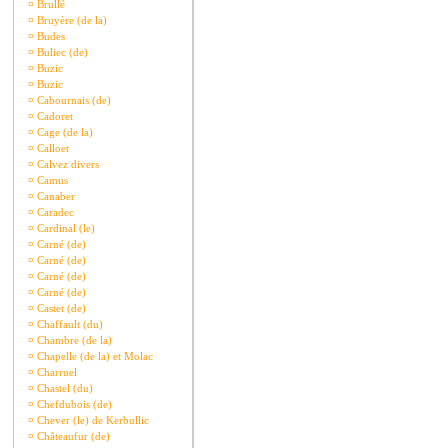
¤
Brullé
¤
Bruyère (de la)
¤
Budes
¤
Buliec (de)
¤
Buzic
¤
Buzic
¤
Cabournais (de)
¤
Cadoret
¤
Cage (de la)
¤
Calloet
¤
Calvez divers
¤
Camus
¤
Canaber
¤
Caradec
¤
Cardinal (le)
¤
Carné (de)
¤
Carné (de)
¤
Carné (de)
¤
Carné (de)
¤
Castet (de)
¤
Chaffault (du)
¤
Chambre (de la)
¤
Chapelle (de la) et Molac
¤
Charruel
¤
Chastel (du)
¤
Chefdubois (de)
¤
Chever (le) de Kerbullic
¤
Châteaufur (de)