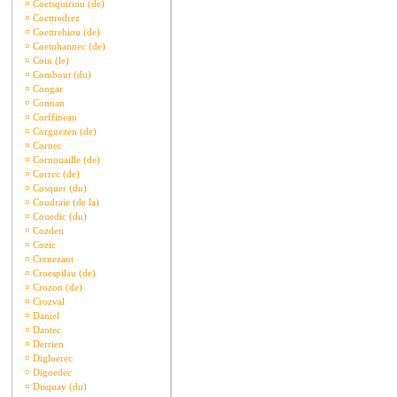
¤
Coetsquiriou (de)
¤
Coettredrez
¤
Coettrehiou (de)
¤
Coetuhannec (de)
¤
Coin (le)
¤
Combout (du)
¤
Congar
¤
Connan
¤
Corffineau
¤
Corguezen (de)
¤
Cornec
¤
Cornouaille (de)
¤
Correc (de)
¤
Cosquer (du)
¤
Coudraie (de la)
¤
Couedic (du)
¤
Cozden
¤
Cozic
¤
Crenezant
¤
Croespilau (de)
¤
Crozon (de)
¤
Crozval
¤
Daniel
¤
Dantec
¤
Derrien
¤
Digloerec
¤
Digoedec
¤
Disquay (du)