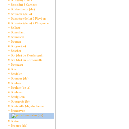
¤
Bois (du) divers
¤
Bois (du) à Carnoet
¤
Boisberthelot (du)
¤
Boissière (de la)
¤
Boissière (de la) à Pleyben
¤
Boissière (de la) à Plusquellec
¤
Bolloré
¤
Bonenfant
¤
Bonnescat
¤
Boquen
¤
Borgne (le)
¤
Boscher
¤
Bot (du) de Plouferiguin
¤
Bot (du) en Cornouaille
¤
Botcazou
¤
Botcol
¤
Botdelen
¤
Botmeur (de)
¤
Boulaes
¤
Boulaie (de la)
¤
Boulevar
¤
Boulguern
¤
Bourgeois (le)
¤
Bouteville (de) du Faouet
¤
Brenanvec
Brennalen (de)
¤
Breton
¤
Broerec (de)