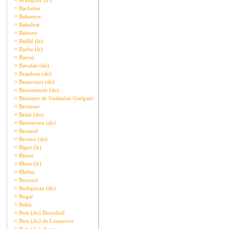
¤
Avaugour (d')
¤
Bachelier
¤
Bahuezre
¤
Bahulost
¤
Bahuno
¤
Baillif (le)
¤
Barbu (le)
¤
Barray
¤
Bavalan (de)
¤
Beaubois (de)
¤
Beaucours (de)
¤
Beaumanoir (de)
¤
Beaumer de Guéméné-Guégant
¤
Becmeur
¤
Beisit (du)
¤
Bennerven (de)
¤
Bernard
¤
Berrien (de)
¤
Bigot (le)
¤
Bizien
¤
Bloas (le)
¤
Blohio
¤
Bocozel
¤
Bodigneau (de)
¤
Bogar
¤
Bohic
¤
Bois (du) Dourduff
¤
Bois (du) de Lesnarvor