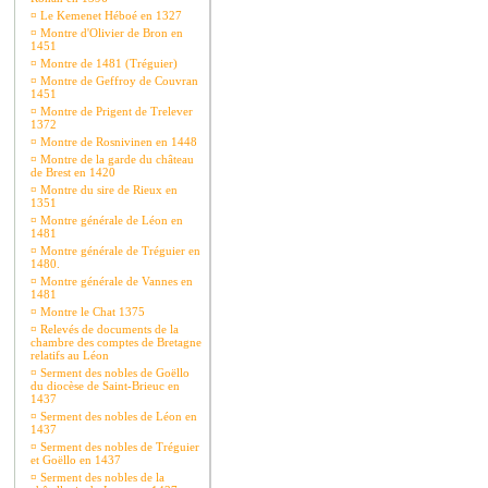
¤
Le Kemenet Héboé en 1327
¤
Montre d'Olivier de Bron en
1451
¤
Montre de 1481 (Tréguier)
¤
Montre de Geffroy de Couvran
1451
¤
Montre de Prigent de Trelever
1372
¤
Montre de Rosnivinen en 1448
¤
Montre de la garde du château
de Brest en 1420
¤
Montre du sire de Rieux en
1351
¤
Montre générale de Léon en
1481
¤
Montre générale de Tréguier en
1480.
¤
Montre générale de Vannes en
1481
¤
Montre le Chat 1375
¤
Relevés de documents de la
chambre des comptes de Bretagne
relatifs au Léon
¤
Serment des nobles de Goëllo
du diocèse de Saint-Brieuc en
1437
¤
Serment des nobles de Léon en
1437
¤
Serment des nobles de Tréguier
et Goëllo en 1437
¤
Serment des nobles de la