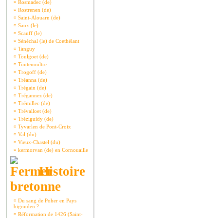
¤
Rosmadec (de)
¤
Rostrenen (de)
¤
Saint-Alouarn (de)
¤
Saux (le)
¤
Scauff (le)
¤
Sénéchal (le) de Coethélant
¤
Tanguy
¤
Toulgoet (de)
¤
Toutenoultre
¤
Trogoff (de)
¤
Tréanna (de)
¤
Trégain (de)
¤
Trégannez (de)
¤
Trémillec (de)
¤
Trévalloet (de)
¤
Tréziguidy (de)
¤
Tyvarlen de Pont-Croix
¤
Val (du)
¤
Vieux-Chastel (du)
¤
kermorvan (de) en Cornouaille
Histoire
bretonne
¤
Du sang de Poher en Pays
bigouden ?
¤
Réformation de 1426 (Saint-