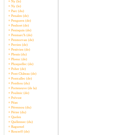
¤
Ny (le)
¤
Ny (le)
¤
Parc (du)
¤
Penalen (de)
¤
Penguern (de)
¤
Penhoet (de)
¤
Penisquin (de)
¤
Penmarc'h (de)
¤
Penmorvan (de)
¤
Perrien (de)
¤
Pestivien (de)
¤
Plessis (du)
¤
Ploeuc (de)
¤
Plusquellec (de)
¤
Poher (de)
¤
Pont-Château (de)
¤
Pontcallec (de)
¤
Ponthou (du)
¤
Porteneuve (de la)
¤
Poulmic (de)
¤
Prévost
¤
Péan
¤
Pérennou (du)
¤
Périer (du)
¤
Quelen
¤
Quélennec (du)
¤
Raguenel
¤
Roscerff (de)