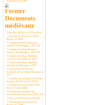
Fouesnant en 1680
Documents
médiévaux
¤
Anoblis de Léon au XVe siècle
¤
Anoblis du diocèse de Saint-
Brieuc en 1494
¤
Compte de Jehan Droniou,
trésorier de Bretagne, 1424-26
¤
Compte de Jehan Droniou,
trésorier de Bretagne, 1426-28
¤
Compte de Jehan Mauléon,
receveur du fouage en 1427
¤
Compte de Jehan Mauléon,
trésorier de Bretagne, 1429
¤
Conversion de diverses
monnaies en monnaie bretonne en
1475
¤
Enquête des exempts de fouage
du pays de Dol en juin 1478.
¤
Extrait de la montre de 1481
pour la Cornouaille
¤
Extraits des comptes des
receveurs de Lesneven 1398-1422
¤
Feux en 1395 en Cornouaille
¤
Hommages au vicomte de
Rohan en 1396