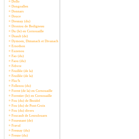
¤
Dollo
¤
Dongoallen
¤
Donnars
¤
Douce
¤
Dresnay (du)
¤
Droniou de Bodigneau
¤
Du (le) en Cornouaille
¤
Duault (de)
¤
Dymoen, Dimanach et Divanach
¤
Ernothon
¤
Euzenou
¤
Fao (du)
¤
Faou (du)
¤
Febvre
¤
Feuillée (de la)
¤
Feuillée (de la)
¤
Floc'h
¤
Follezou (du)
¤
Forest (de la) en Cornouaille
¤
Forestier (le) en Cornouaille
¤
Fou (du) de Bezidel
¤
Fou (du) de Pont-Croix
¤
Fou (du) divers
¤
Foucault de Lesoulouarn
¤
Fouesnant (de)
¤
Fraval
¤
Fresnay (du)
¤
Fresne (du)