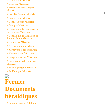
¤
Disquay par Missirien
¤
Eder par Missirien
¤
Famille du Mescam par
Missirien
P
¤
Feuillée (la) par Missirien
¤
Fouquet par Missirien
¤
Gentil (le) par Missirien
¤
Glas par Missirien
¤
Généalogie de la maison de
Coetivy par Missirien
¤
Généalogie de la maison de
Penmarc'h par Missirien
¤
Keraly par Missirien
¤
Kerguelenen par Missirien
¤
Kernevenoy par Missirien
¤
Kersaudy par Missirien
¤
Langueouez par Missirien
¤
Les vicomtes de Léon par
Missirien
¤
Refuge (du) par Missirien
¤
du Faou par Missirien
Documents
héraldiques
¤
Prééminences de Clohars-