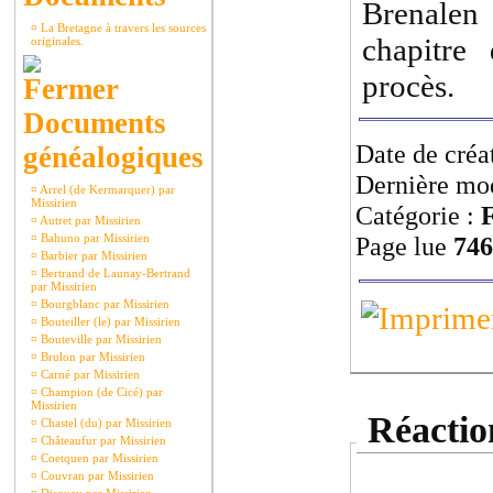
Brenalen
¤
La Bretagne à travers les sources
chapitre
originales.
procès.
Documents
Date de créa
généalogiques
Dernière mod
¤
Arrel (de Kermarquer) par
Missirien
Catégorie :
F
¤
Autret par Missirien
¤
Bahuno par Missirien
Page lue
746
¤
Barbier par Missirien
¤
Bertrand de Launay-Bertrand
par Missirien
¤
Bourgblanc par Missirien
¤
Bouteiller (le) par Missirien
¤
Bouteville par Missirien
¤
Brulon par Missirien
¤
Carné par Missirien
¤
Champion (de Cicé) par
Missirien
Réaction
¤
Chastel (du) par Missirien
¤
Châteaufur par Missirien
¤
Coetquen par Missirien
¤
Couvran par Missirien