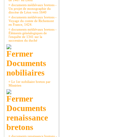
de 1467 en Léon
¤
documents médiévaux bretons -
Un projet de monographie du
diocèse de Léon vers 1640
¤
documents médiévaux bretons -
Voyage du comte de Richemont
en France, 1424.
¤
documents médiévaux bretons -
Éléments généalogiques de
l'enquête de 1341 sur la
succession du duché
Documents
nobiliaires
¤
Le 1er nobiliaire breton par
Missirien
Documents
renaissance
bretons
¤
documents renaissance bretons -