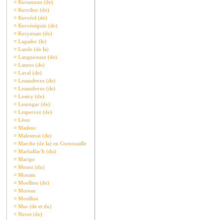
¤
Kersauzon (de)
¤
Kerviher (de)
¤
Kervéol (de)
¤
Kervéréguin (de)
¤
Kerynisan (de)
¤
Lagadec (le)
¤
Lande (de la)
¤
Langueouez (de)
¤
Lanros (de)
¤
Laval (de)
¤
Lesaudevez (de)
¤
Lesaudevez (de)
¤
Lesivy (de)
¤
Lesongar (de)
¤
Lespervez (de)
¤
Léon
¤
Madeuc
¤
Malestroit (de)
¤
Marche (de la) en Cornouaille
¤
Marhallac'h (du)
¤
Marigo
¤
Menez (du)
¤
Moeam
¤
Moellien (de)
¤
Moreau
¤
Morillon
¤
Mur (de et du)
¤
Nevet (de)