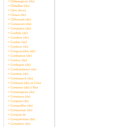
¤
Châteaugiron (de)
¤
Châtellier (du)
¤
Clerc divers
¤
Clisson (de)
¤
Cléhunault (de)
¤
Coetanezre (de)
¤
Coetaudon (de)
¤
Coetbily (de)
¤
Coetderu (de)
¤
Coetfao (de)
¤
Coetforn (de)
¤
Coetgoureden (de)
¤
Coethamon (de)
¤
Coetivy (de)
¤
Coetlegent (de)
¤
Coetlestrémeur (de)
¤
Coetmen (de)
¤
Coetmenech (de)
¤
Coetmeur (de) en Léon
¤
Coetmeur (de) à Mur
¤
Coetnempren (de)
¤
Coetninon (de)
¤
Coetpont (de)
¤
Coetquelfen (de)
¤
Coetquenan (de)
¤
Coetquis de
¤
Coetquévéran (de)
¤
Coetsaliou (de)