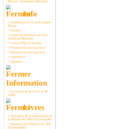
Brieuc) : premières réflexions
Info
¤
Conférence le 10 avril à Saint-
Brieuc
¤
Contact
¤
Index de mon livre sur Guy
Autret de Missirien
¤
Livres d'Hervé Torchet
¤
Parution de nouveau livre
¤
Parution de nouveau livre
¤
conférence
¤
signature
Information
¤
Excursion de la S.A.F. le 19
juillet
Livres
¤
Ouverture de la souscription de
la Montre de 1481 (Cornouaille)
¤
Parution de la Montre de 1481
(Cornouaille)