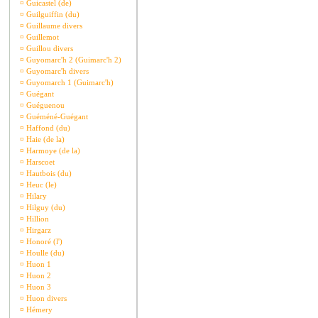
¤
Guicastel (de)
¤
Guilguiffin (du)
¤
Guillaume divers
¤
Guillemot
¤
Guillou divers
¤
Guyomarc'h 2 (Guimarc'h 2)
¤
Guyomarc'h divers
¤
Guyomarch 1 (Guimarc'h)
¤
Guégant
¤
Guéguenou
¤
Guéméné-Guégant
¤
Haffond (du)
¤
Haie (de la)
¤
Harmoye (de la)
¤
Harscoet
¤
Hautbois (du)
¤
Heuc (le)
¤
Hilary
¤
Hilguy (du)
¤
Hillion
¤
Hirgarz
¤
Honoré (l')
¤
Houlle (du)
¤
Huon 1
¤
Huon 2
¤
Huon 3
¤
Huon divers
¤
Hémery