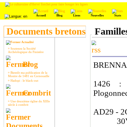
Accueil
Blog
Liens
Nouvelles
Stats
Documents bretons
Famille
Actualité
¤
Soutenez la Société
Archéologique du Finistère
Blog
BRENNA
¤
Bientôt ma publication de la
Montre de 1481 en Cornouaille
¤
Hadopi : le black-out
1426 : 
Plogonnec
Combrit
¤
Une deuxième église du XIIIe
siècle à combrit
AD29 - 
30VII1
Documents