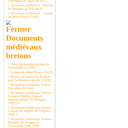
châtellenie de Jugon en 1437
¤
documents médiévaux - Anoblis
de Bretagne au XVe siècle
¤
documents médiévaux - Compte
de Jehan Périou (1420).
Documents
médiévaux
bretons
¤
Carte des hommes d'armes de
Cornouaille en 1481
¤
Compte de Jehan Périou (1420).
¤
Montre de l'amiral de Penhoet
pour la libération du duc (1420)
¤
documents médiévaux bretons -
Chevaliers de Léon
¤
documents médiévaux bretons -
Compte d'Aufroy Guynot,
trésorier général de Bretagne,
1429-33
¤
documents médiévaux bretons -
Compte du chapitre de Tréguier
1432-3.
¤
documents médiévaux bretons -
Enquêtes de fouages en
Cornouaille 1440-1480