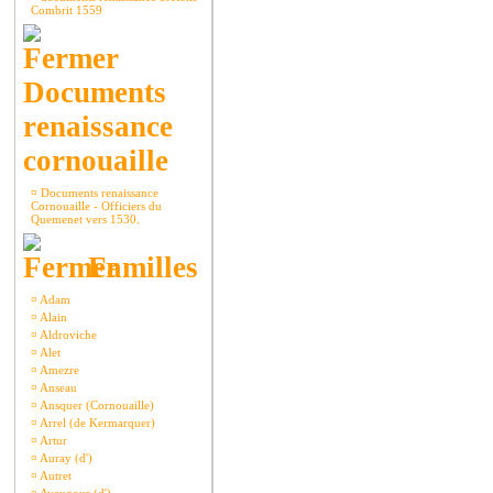
Combrit 1559
Documents
renaissance
cornouaille
¤
Documents renaissance
Cornouaille - Officiers du
Quemenet vers 1530.
Familles
¤
Adam
¤
Alain
¤
Aldroviche
¤
Alet
¤
Amezre
¤
Anseau
¤
Ansquer (Cornouaille)
¤
Arrel (de Kermarquer)
¤
Artur
¤
Auray (d')
¤
Autret