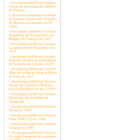
¤
documents médiévaux bretons -
Extrait du nécrologe de l'abbaye
de Daoulas
¤
documents médiévaux bretons -
Extraits de comptes des receveurs
de Morlaix et Lanmeur (1370-
1431).
¤
documents médiévaux bretons -
Installation de l'évêque de Léon
Philippe de Coetquis en 1422.
¤
documents médiévaux bretons -
La seigneurie de Kergorlay vers
1470
¤
documents médiévaux bretons -
Liste des témoins de la fondation
de St-Aubin du Cormier (1225)
¤
documents médiévaux bretons -
Minu de rachat de Jehan le Barbu
en Léon en 1413
¤
documents médiévaux bretons -
Montre de l'amiral de Penhoet
pour la libération du duc (1420)
¤
documents médiévaux bretons -
Nécrologe des cordeliers de
Guingamp
¤
documents médiévaux bretons -
Plouescat, 1450
¤
documents médiévaux bretons -
Saint-Thélo (22) en 1438
¤
documents médiévaux bretons -
Scrignac en 1445
¤
documents médiévaux bretons -
Un essai d'armorial de la montre