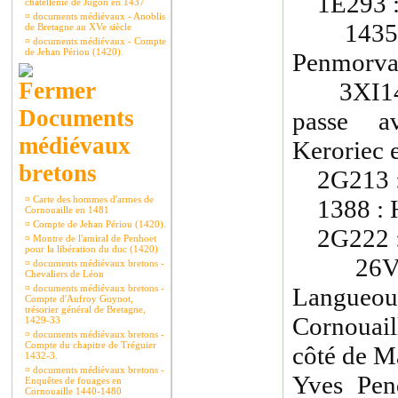
1E293 
châtellenie de Jugon en 1437
¤
documents médiévaux - Anoblis
1435 : 
de Bretagne au XVe siècle
¤
documents médiévaux - Compte
de Jehan Périou (1420).
Penmorvan
3XI1474
Documents
passe a
médiévaux
Keroriec 
bretons
2G213 
¤
Carte des hommes d'armes de
1388 : H
Cornouaille en 1481
¤
Compte de Jehan Périou (1420).
2G222 
¤
Montre de l'amiral de Penhoet
pour la libération du duc (1420)
26VIII1
¤
documents médiévaux bretons -
Chevaliers de Léon
¤
documents médiévaux bretons -
Langue
Compte d'Aufroy Guynot,
trésorier général de Bretagne,
Cornouail
1429-33
¤
documents médiévaux bretons -
Compte du chapitre de Tréguier
côté de M
1432-3.
¤
documents médiévaux bretons -
Yves Pen
Enquêtes de fouages en
Cornouaille 1440-1480