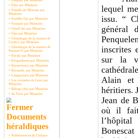
¤
Disquay par Missirien
¤
Eder par Missirien
lequel me
¤
Famille du Mescam par
Missirien
issu. “ C
¤
Feuillée (la) par Missirien
¤
Fouquet par Missirien
général 
¤
Gentil (le) par Missirien
¤
Glas par Missirien
Penquele
¤
Généalogie de la maison de
Coetivy par Missirien
inscrites
¤
Généalogie de la maison de
Penmarc'h par Missirien
¤
Keraly par Missirien
sur la 
¤
Kerguelenen par Missirien
¤
Kernevenoy par Missirien
cathédral
¤
Kersaudy par Missirien
¤
Langueouez par Missirien
Alain et
¤
Les vicomtes de Léon par
Missirien
héritiers.
¤
Refuge (du) par Missirien
¤
du Faou par Missirien
Jean de B
où il fa
Documents
l’hôpita
héraldiques
Bonescat 
¤
Prééminences de Clohars-