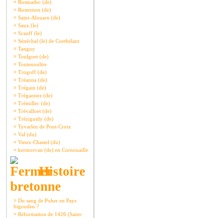
¤
Rosmadec (de)
¤
Rostrenen (de)
¤
Saint-Alouarn (de)
¤
Saux (le)
¤
Scauff (le)
¤
Sénéchal (le) de Coethélant
¤
Tanguy
¤
Toulgoet (de)
¤
Toutenoultre
¤
Trogoff (de)
¤
Tréanna (de)
¤
Trégain (de)
¤
Trégannez (de)
¤
Trémillec (de)
¤
Trévalloet (de)
¤
Tréziguidy (de)
¤
Tyvarlen de Pont-Croix
¤
Val (du)
¤
Vieux-Chastel (du)
¤
kermorvan (de) en Cornouaille
Histoire
bretonne
¤
Du sang de Poher en Pays
bigouden ?
¤
Réformation de 1426 (Saint-