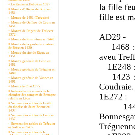
la fille f
¤
Le Kemenet Héboé en 1327
¤
Montre d'Olivier de Bron en
1451
fille est m
¤
Montre de 1481 (Tréguier)
¤
Montre de Geffroy de Couvran
1451
¤
Montre de Prigent de Trelever
AD29 - 
1372
¤
Montre de Rosnivinen en 1448
1468 : B
¤
Montre de la garde du château
de Brest en 1420
¤
Montre du sire de Rieux en
aveu Tref
1351
¤
Montre générale de Léon en
1E248 
1481
¤
Montre générale de Tréguier en
1480.
1423 : B
¤
Montre générale de Vannes en
1481
Coudraie.
¤
Montre le Chat 1375
¤
Relevés de documents de la
1E272 :
chambre des comptes de Bretagne
relatifs au Léon
¤
Serment des nobles de Goëllo
1442 :
du diocèse de Saint-Brieuc en
1437
Bonnes
¤
Serment des nobles de Léon en
1437
Tréguenn
¤
Serment des nobles de Tréguier
et Goëllo en 1437
¤
Serment des nobles de la