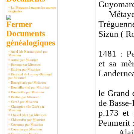
Guyomarch
¤
La Bretagne à travers les sources
originales.
Métayers
Tréguenne
Documents
Sizun ( Ro
généalogiques
1481 : Pe
¤
Arrel (de Kermarquer) par
Missirien
¤
Autret par Missirien
et sa mè
¤
Bahuno par Missirien
¤
Barbier par Missirien
Landernea
¤
Bertrand de Launay-Bertrand
par Missirien
¤
Bourgblanc par Missirien
¤
Bouteiller (le) par Missirien
le Grand 
¤
Bouteville par Missirien
¤
Brulon par Missirien
de Basse-
¤
Carné par Missirien
¤
Champion (de Cicé) par
p.173 et 
Missirien
¤
Chastel (du) par Missirien
¤
Châteaufur par Missirien
Peumerit 
¤
Coetquen par Missirien
¤
Couvran par Missirien
Alain d