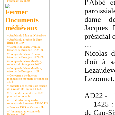
l’Abbé e
Fouesnant en 1680
paroissi
dame de
Documents
Jacques 
médiévaux
présidial
¤
Anoblis de Léon au XVe siècle
¤
Anoblis du diocèse de Saint-
....
Brieuc en 1494
¤
Compte de Jehan Droniou,
trésorier de Bretagne, 1424-26
Nicolas d
¤
Compte de Jehan Droniou,
trésorier de Bretagne, 1426-28
d'où à s
¤
Compte de Jehan Mauléon,
receveur du fouage en 1427
Lezaudev
¤
Compte de Jehan Mauléon,
trésorier de Bretagne, 1429
¤
Conversion de diverses
Lezonnet.
monnaies en monnaie bretonne en
1475
¤
Enquête des exempts de fouage
du pays de Dol en juin 1478.
¤
Extrait de la montre de 1481
AD22 - 
pour la Cornouaille
¤
Extraits des comptes des
1425 : c
receveurs de Lesneven 1398-1422
¤
Feux en 1395 en Cornouaille
de Cap-Siz
¤
Hommages au vicomte de
Rohan en 1396