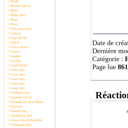
¤
Brullé
¤
Bruyère (de la)
¤
Budes
¤
Buliec (de)
¤
Buzic
¤
Buzic
¤
Cabournais (de)
¤
Cadoret
¤
Cage (de la)
Date de créa
¤
Calloet
¤
Calvez divers
Dernière mod
¤
Camus
¤
Canaber
Catégorie :
F
¤
Caradec
Page lue
861
¤
Cardinal (le)
¤
Carné (de)
¤
Carné (de)
¤
Carné (de)
¤
Carné (de)
¤
Castet (de)
Réaction
¤
Chaffault (du)
¤
Chambre (de la)
¤
Chapelle (de la) et Molac
¤
Charruel
¤
Chastel (du)
P
¤
Chefdubois (de)
¤
Chever (le) de Kerbullic
¤
Châteaufur (de)