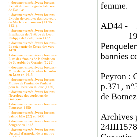
¤
documents médiévaux bretons -
femme.
Extrait du nécrologe de l'abbaye
de Daoulas
¤
documents médiévaux bretons -
Extraits de comptes des receveurs
de Morlaix et Lanmeur (1370-
AD44 - 
1431).
¤
documents médiévaux bretons -
19X138
Installation de l'évêque de Léon
Philippe de Coetquis en 1422.
¤
documents médiévaux bretons -
Penquelen
La seigneurie de Kergorlay vers
1470
bannies c
¤
documents médiévaux bretons -
Liste des témoins de la fondation
de St-Aubin du Cormier (1225)
¤
documents médiévaux bretons -
Minu de rachat de Jehan le Barbu
Peyron : 
en Léon en 1413
¤
documents médiévaux bretons -
Montre de l'amiral de Penhoet
p.371, n
pour la libération du duc (1420)
¤
documents médiévaux bretons -
de Botnez
Nécrologe des cordeliers de
Guingamp
¤
documents médiévaux bretons -
Plouescat, 1450
¤
documents médiévaux bretons -
Archives p
Saint-Thélo (22) en 1438
¤
documents médiévaux bretons -
24III15
Scrignac en 1445
¤
documents médiévaux bretons -
Un essai d'armorial de la montre
Corantin.