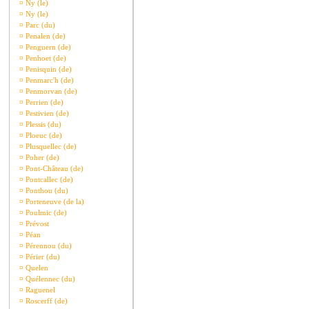
¤
Ny (le)
¤
Ny (le)
¤
Parc (du)
¤
Penalen (de)
¤
Penguern (de)
¤
Penhoet (de)
¤
Penisquin (de)
¤
Penmarc'h (de)
¤
Penmorvan (de)
¤
Perrien (de)
¤
Pestivien (de)
¤
Plessis (du)
¤
Ploeuc (de)
¤
Plusquellec (de)
¤
Poher (de)
¤
Pont-Château (de)
¤
Pontcallec (de)
¤
Ponthou (du)
¤
Porteneuve (de la)
¤
Poulmic (de)
¤
Prévost
¤
Péan
¤
Pérennou (du)
¤
Périer (du)
¤
Quelen
¤
Quélennec (du)
¤
Raguenel
¤
Roscerff (de)