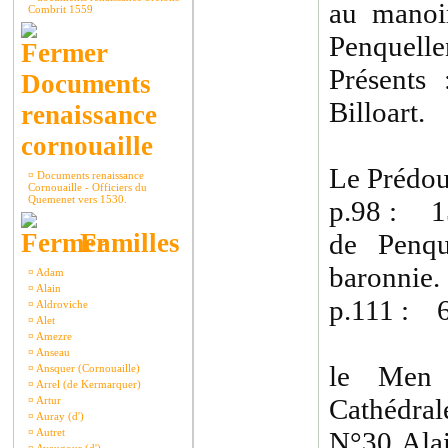
au manoi
Combrit 1559
Penquelle
Présents 
Documents
Billoart.
renaissance
cornouaille
Le Prédou
¤
Documents renaissance
Cornouaille - Officiers du
Quemenet vers 1530.
p.98 : 15
Familles
de Penqu
baronnie.
¤
Adam
¤
Alain
p.111 : 6
¤
Aldroviche
¤
Alet
¤
Amezre
¤
Anseau
le Men 
¤
Ansquer (Cornouaille)
¤
Arrel (de Kermarquer)
Cathédrale
¤
Artur
¤
Auray (d')
¤
Autret
N°30 Ala