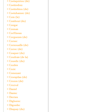
¤
Coetsquiriou (de)
¤
Coettredrez
¤
Coettrehiou (de)
¤
Coetuhannec (de)
¤
Coin (le)
¤
Combout (du)
¤
Congar
¤
Connan
¤
Corffineau
¤
Corguezen (de)
¤
Cornec
¤
Cornouaille (de)
¤
Correc (de)
¤
Cosquer (du)
¤
Coudraie (de la)
¤
Couedic (du)
¤
Cozden
¤
Cozic
¤
Crenezant
¤
Croespilau (de)
¤
Crozon (de)
¤
Crozval
¤
Daniel
¤
Dantec
¤
Derrien
¤
Digloerec
¤
Digoedec
¤
Disquay (du)