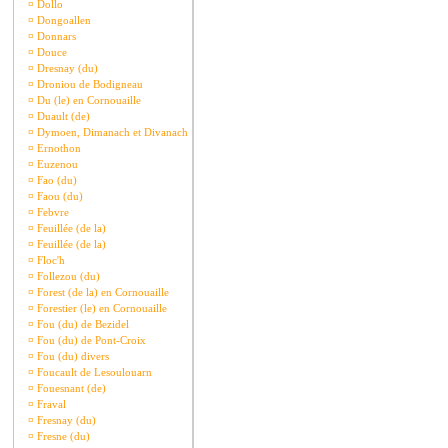
¤
Dollo
¤
Dongoallen
¤
Donnars
¤
Douce
¤
Dresnay (du)
¤
Droniou de Bodigneau
¤
Du (le) en Cornouaille
¤
Duault (de)
¤
Dymoen, Dimanach et Divanach
¤
Ernothon
¤
Euzenou
¤
Fao (du)
¤
Faou (du)
¤
Febvre
¤
Feuillée (de la)
¤
Feuillée (de la)
¤
Floc'h
¤
Follezou (du)
¤
Forest (de la) en Cornouaille
¤
Forestier (le) en Cornouaille
¤
Fou (du) de Bezidel
¤
Fou (du) de Pont-Croix
¤
Fou (du) divers
¤
Foucault de Lesoulouarn
¤
Fouesnant (de)
¤
Fraval
¤
Fresnay (du)
¤
Fresne (du)