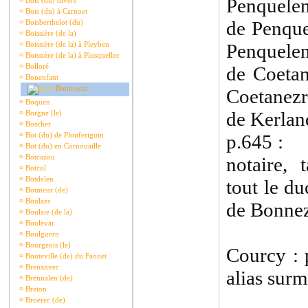
Penquelen
¤
Bois (du) divers
¤
Bois (du) à Carnoet
de Penque
¤
Boisberthelot (du)
¤
Boissière (de la)
¤
Boissière (de la) à Pleyben
Penquelen
¤
Boissière (de la) à Plusquellec
¤
Bolloré
de Coetan
¤
Bonenfant
Bonnescat
Coetanezre
¤
Boquen
de Kerlan
¤
Borgne (le)
¤
Boscher
¤
Bot (du) de Plouferiguin
p.645 : 
¤
Bot (du) en Cornouaille
¤
Botcazou
notaire, 
¤
Botcol
¤
Botdelen
tout le d
¤
Botmeur (de)
¤
Boulaes
de Bonnez
¤
Boulaie (de la)
¤
Boulevar
¤
Boulguern
¤
Bourgeois (le)
Courcy : p
¤
Bouteville (de) du Faouet
¤
Brenanvec
alias sur
¤
Brennalen (de)
¤
Breton
¤
Broerec (de)