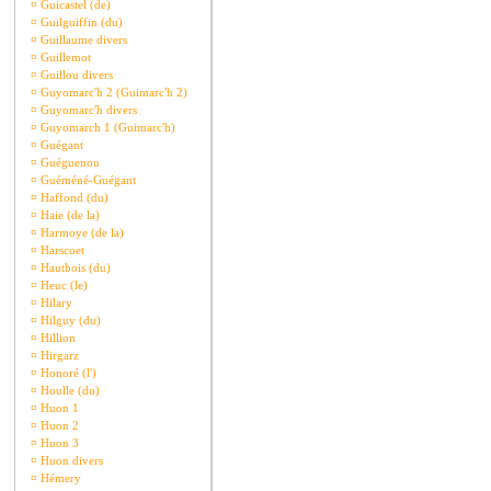
¤
Guicastel (de)
¤
Guilguiffin (du)
¤
Guillaume divers
¤
Guillemot
¤
Guillou divers
¤
Guyomarc'h 2 (Guimarc'h 2)
¤
Guyomarc'h divers
¤
Guyomarch 1 (Guimarc'h)
¤
Guégant
¤
Guéguenou
¤
Guéméné-Guégant
¤
Haffond (du)
¤
Haie (de la)
¤
Harmoye (de la)
¤
Harscoet
¤
Hautbois (du)
¤
Heuc (le)
¤
Hilary
¤
Hilguy (du)
¤
Hillion
¤
Hirgarz
¤
Honoré (l')
¤
Houlle (du)
¤
Huon 1
¤
Huon 2
¤
Huon 3
¤
Huon divers
¤
Hémery