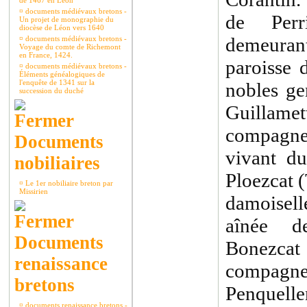
de 1467 en Léon
¤
documents médiévaux bretons -
de Per
Un projet de monographie du
diocèse de Léon vers 1640
demeuran
¤
documents médiévaux bretons -
Voyage du comte de Richemont
en France, 1424.
paroisse 
¤
documents médiévaux bretons -
Éléments généalogiques de
l'enquête de 1341 sur la
nobles ge
succession du duché
Guillam
compagne
Documents
vivant du
nobiliaires
Ploezcat (
¤
Le 1er nobiliaire breton par
Missirien
damoisell
aînée d
Documents
Bonezcat
renaissance
compag
bretons
Penquelle
¤
documents renaissance bretons -