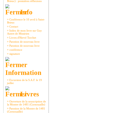
Brieuc) : premières réflexions
Info
¤
Conférence le 10 avril à Saint-
Brieuc
¤
Contact
¤
Index de mon livre sur Guy
Autret de Missirien
¤
Livres d'Hervé Torchet
¤
Parution de nouveau livre
¤
Parution de nouveau livre
¤
conférence
¤
signature
Information
¤
Excursion de la S.A.F. le 19
juillet
Livres
¤
Ouverture de la souscription de
la Montre de 1481 (Cornouaille)
¤
Parution de la Montre de 1481
(Cornouaille)