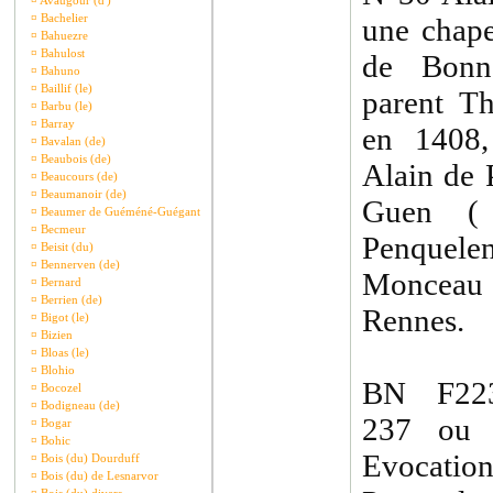
¤
Avaugour (d')
¤
Bachelier
une chape
¤
Bahuezre
¤
Bahulost
de Bonn
¤
Bahuno
¤
Baillif (le)
parent Th
¤
Barbu (le)
¤
Barray
en 1408,
¤
Bavalan (de)
¤
Beaubois (de)
Alain de 
¤
Beaucours (de)
¤
Beaumanoir (de)
Guen ( 
¤
Beaumer de Guéméné-Guégant
¤
Becmeur
Penquelen
¤
Beisit (du)
¤
Bennerven (de)
Monceau 
¤
Bernard
¤
Berrien (de)
Rennes.
¤
Bigot (le)
¤
Bizien
¤
Bloas (le)
¤
Blohio
BN F223
¤
Bocozel
¤
Bodigneau (de)
237 ou
¤
Bogar
¤
Bohic
Evocat
¤
Bois (du) Dourduff
¤
Bois (du) de Lesnarvor