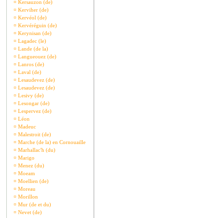
¤
Kersauzon (de)
¤
Kerviher (de)
¤
Kervéol (de)
¤
Kervéréguin (de)
¤
Kerynisan (de)
¤
Lagadec (le)
¤
Lande (de la)
¤
Langueouez (de)
¤
Lanros (de)
¤
Laval (de)
¤
Lesaudevez (de)
¤
Lesaudevez (de)
¤
Lesivy (de)
¤
Lesongar (de)
¤
Lespervez (de)
¤
Léon
¤
Madeuc
¤
Malestroit (de)
¤
Marche (de la) en Cornouaille
¤
Marhallac'h (du)
¤
Marigo
¤
Menez (du)
¤
Moeam
¤
Moellien (de)
¤
Moreau
¤
Morillon
¤
Mur (de et du)
¤
Nevet (de)