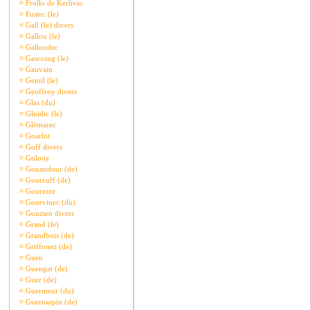
¤
Frollo de Kerlivio
¤
Fustec (le)
¤
Gall (le) divers
¤
Gallou (le)
¤
Galloudec
¤
Gascoing (le)
¤
Gauvain
¤
Gentil (le)
¤
Geoffroy divers
¤
Glas (du)
¤
Gluidic (le)
¤
Glémarec
¤
Goarlot
¤
Goff divers
¤
Golouy
¤
Gouandour (de)
¤
Gourcuff (de)
¤
Gourezre
¤
Gourvinec (du)
¤
Gouzien divers
¤
Grand (le)
¤
Grandbois (de)
¤
Griffonez (de)
¤
Guen
¤
Guengat (de)
¤
Guer (de)
¤
Guermeur (du)
¤
Guernarpin (de)