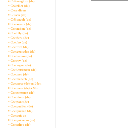
¤
Châteaugiron (de)
¤
Châtellier (du)
¤
Clerc divers
¤
Clisson (de)
¤
Cléhunault (de)
¤
Coetanezre (de)
¤
Coetaudon (de)
¤
Coetbily (de)
¤
Coetderu (de)
¤
Coetfao (de)
¤
Coetforn (de)
¤
Coetgoureden (de)
¤
Coethamon (de)
¤
Coetivy (de)
¤
Coetlegent (de)
¤
Coetlestrémeur (de)
¤
Coetmen (de)
¤
Coetmenech (de)
¤
Coetmeur (de) en Léon
¤
Coetmeur (de) à Mur
¤
Coetnempren (de)
¤
Coetninon (de)
¤
Coetpont (de)
¤
Coetquelfen (de)
¤
Coetquenan (de)
¤
Coetquis de
¤
Coetquévéran (de)
¤
Coetsaliou (de)