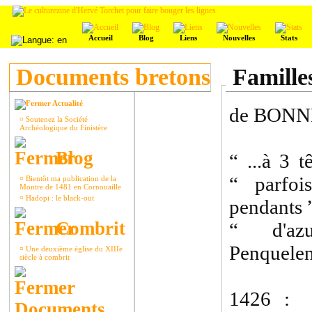
Accueil
Blog
Liens
Nouvelles
Stats
Documents bretons
Famille
Actualité
de BON
¤
Soutenez la Société
Archéologique du Finistère
Blog
“ ...à 3 t
“ parfo
¤
Bientôt ma publication de la
Montre de 1481 en Cornouaille
¤
Hadopi : le black-out
pendants 
Combrit
“ d'azu
Penquele
¤
Une deuxième église du XIIIe
siècle à combrit
1426 :
Documents