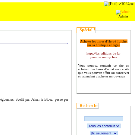
Admin
Spécial !
Achetez les livres d'Hervé Torchet
sur sa boutique en ligne
https://les-editions-de-la-
perenne.sumup.link
Vous pouvez soutenir ce site en
achetant des bons d'achat sur ce site
que vous pouvez offrir ou conserver
en attendant d'acheter un ouvrage
uennec. Scellé par Jehan le Bloez, passé par
Recherche