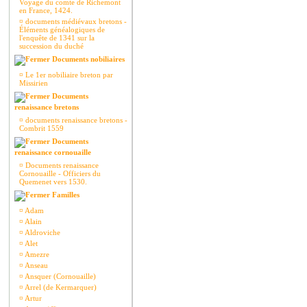
Voyage du comte de Richemont
en France, 1424.
¤
documents médiévaux bretons -
Éléments généalogiques de
l'enquête de 1341 sur la
succession du duché
Documents nobiliaires
¤
Le 1er nobiliaire breton par
Missirien
Documents
renaissance bretons
¤
documents renaissance bretons -
Combrit 1559
Documents
renaissance cornouaille
¤
Documents renaissance
Cornouaille - Officiers du
Quemenet vers 1530.
Familles
¤
Adam
¤
Alain
¤
Aldroviche
¤
Alet
¤
Amezre
¤
Anseau
¤
Ansquer (Cornouaille)
¤
Arrel (de Kermarquer)
¤
Artur