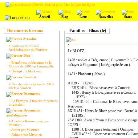
Accueil
Blog
Liens
Nouvelles
Stats
Documents bretons
Familles - Bloas (le)
Actualité
¤
Soutenez la Société
Archéologique du Finistère
Le BLOEZ
Blog
1426 : nobles à Tréguennec ( Guyomarc’h ), Plo
¤
Bientôt ma publication de la
métayer à Plogonnec ( la déguerpie Jehan ).
Montre de 1481 en Cornouaille
¤
Hadopi : le black-out
1481 : Plonéour ( Jehan ).
Combrit
AD29 - 1E246 :
¤
Une deuxième église du XIIIe
23IX1414 : Bloez passe aveu à Combrit.
siècle à combrit
1445 : Henry le Bloez passe aveu à Combrit.
Documents
1E273 :
¤
La Bretagne à travers les sources
15VII1426 : Guihomar le Bloez, aveu sous le
originales.
Kerroezec.
Documents
6XII1451 : Henry le Bloez passe aveu Burnel à
généalogiques
1E1195 :
25V1389 : Aveu d’Yvon le Blois pour le village
¤
Arrel (de Kermarquer) par
2G225 :
Missirien
1398 : J. Bloez passe testament à Quimper.
¤
Autret par Missirien
2VIII1402 : J. Bloez passe testament Guillau
¤
Bahuno par Missirien