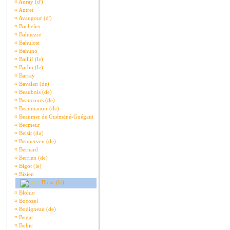
¤
Auray (d')
¤
Autret
¤
Avaugour (d')
¤
Bachelier
¤
Bahuezre
¤
Bahulost
¤
Bahuno
¤
Baillif (le)
¤
Barbu (le)
¤
Barray
¤
Bavalan (de)
¤
Beaubois (de)
¤
Beaucours (de)
¤
Beaumanoir (de)
¤
Beaumer de Guéméné-Guégant
¤
Becmeur
¤
Beisit (du)
¤
Bennerven (de)
¤
Bernard
¤
Berrien (de)
¤
Bigot (le)
¤
Bizien
Bloas (le)
¤
Blohio
¤
Bocozel
¤
Bodigneau (de)
¤
Bogar
¤
Bohic