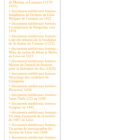
de Morlaix et Lanmeur (1370-
1431).
¤
documents médiévaux bretons -
Installation de l'évêque de Léon
Philippe de Coetquis en 1422.
¤
documents médiévaux bretons -
La seigneurie de Kergorlay vers
1470
¤
documents médiévaux bretons -
Liste des témoins de la fondation
de St-Aubin du Cormier (1225)
¤
documents médiévaux bretons -
Minu de rachat de Jehan le Barbu
en Léon en 1413
¤
documents médiévaux bretons -
Montre de l'amiral de Penhoet
pour la libération du duc (1420)
¤
documents médiévaux bretons -
Nécrologe des cordeliers de
Guingamp
¤
documents médiévaux bretons -
Plouescat, 1450
¤
documents médiévaux bretons -
Saint-Thélo (22) en 1438
¤
documents médiévaux bretons -
Scrignac en 1445
¤
documents médiévaux bretons -
Un essai d'armorial de la montre
de 1467 en Léon
¤
documents médiévaux bretons -
Un projet de monographie du
diocèse de Léon vers 1640
¤
documents médiévaux bretons -