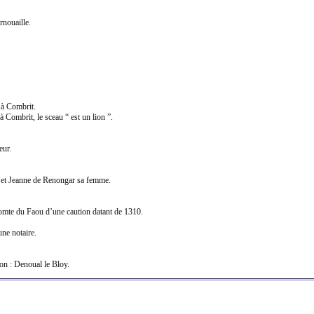
nouaille.
 à Combrit.
Combrit, le sceau “ est un lion ”.
eur.
 et Jeanne de Renongar sa femme.
comte du Faou d’une caution datant de 1310.
ne notaire.
on : Denoual le Bloy.