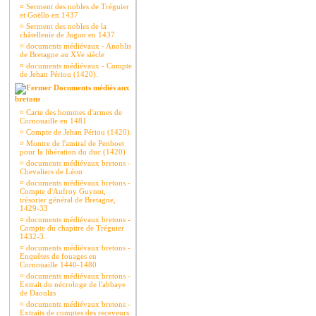
¤
Serment des nobles de Tréguier
et Goëllo en 1437
¤
Serment des nobles de la
châtellenie de Jugon en 1437
¤
documents médiévaux - Anoblis
de Bretagne au XVe siècle
¤
documents médiévaux - Compte
de Jehan Périou (1420).
Documents médiévaux
bretons
¤
Carte des hommes d'armes de
Cornouaille en 1481
¤
Compte de Jehan Périou (1420).
¤
Montre de l'amiral de Penhoet
pour la libération du duc (1420)
¤
documents médiévaux bretons -
Chevaliers de Léon
¤
documents médiévaux bretons -
Compte d'Aufroy Guynot,
trésorier général de Bretagne,
1429-33
¤
documents médiévaux bretons -
Compte du chapitre de Tréguier
1432-3.
¤
documents médiévaux bretons -
Enquêtes de fouages en
Cornouaille 1440-1480
¤
documents médiévaux bretons -
Extrait du nécrologe de l'abbaye
de Daoulas
¤
documents médiévaux bretons -
Extraits de comptes des receveurs