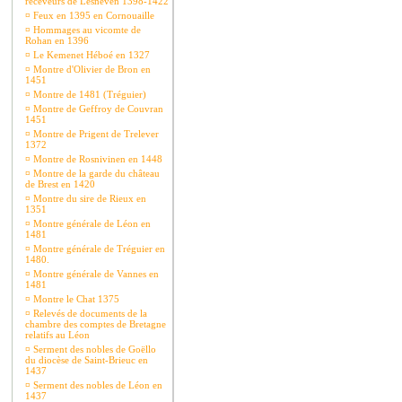
receveurs de Lesneven 1398-1422
¤
Feux en 1395 en Cornouaille
¤
Hommages au vicomte de
Rohan en 1396
¤
Le Kemenet Héboé en 1327
¤
Montre d'Olivier de Bron en
1451
¤
Montre de 1481 (Tréguier)
¤
Montre de Geffroy de Couvran
1451
¤
Montre de Prigent de Trelever
1372
¤
Montre de Rosnivinen en 1448
¤
Montre de la garde du château
de Brest en 1420
¤
Montre du sire de Rieux en
1351
¤
Montre générale de Léon en
1481
¤
Montre générale de Tréguier en
1480.
¤
Montre générale de Vannes en
1481
¤
Montre le Chat 1375
¤
Relevés de documents de la
chambre des comptes de Bretagne
relatifs au Léon
¤
Serment des nobles de Goëllo
du diocèse de Saint-Brieuc en
1437
¤
Serment des nobles de Léon en
1437