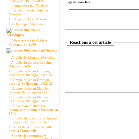
¤
Kersaudy par Missirien
Page lue
7645 fois
¤
Langueouez par Missirien
¤
Les vicomtes de Léon par
Missirien
¤
Refuge (du) par Missirien
¤
du Faou par Missirien
Documents
héraldiques
¤
Prééminences de Clohars-
Réactions à cet article
Fouesnant en 1680
Documents médiévaux
¤
Anoblis de Léon au XVe siècle
¤
Anoblis du diocèse de Saint-
Brieuc en 1494
¤
Compte de Jehan Droniou,
trésorier de Bretagne, 1424-26
¤
Compte de Jehan Droniou,
trésorier de Bretagne, 1426-28
¤
Compte de Jehan Mauléon,
receveur du fouage en 1427
¤
Compte de Jehan Mauléon,
trésorier de Bretagne, 1429
¤
Conversion de diverses
monnaies en monnaie bretonne en
1475
¤
Enquête des exempts de fouage
du pays de Dol en juin 1478.
¤
Extrait de la montre de 1481
pour la Cornouaille
¤
Extraits des comptes des