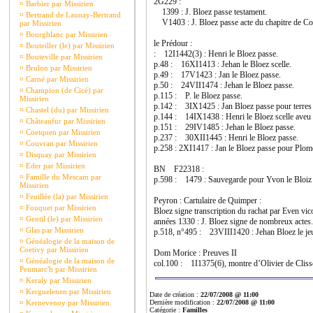
2G229 :
¤
Barbier par Missirien
1399 : J. Bloez passe testament.
¤
Bertrand de Launay-Bertrand
V1403 : J. Bloez passe acte du chapitre de Cor
par Missirien
¤
Bourgblanc par Missirien
le Prédour :
¤
Bouteiller (le) par Missirien
: 12I1442(3) : Henri le Bloez passe.
¤
Bouteville par Missirien
p.48 : 16XI1413 : Jehan le Bloez scelle.
¤
Brulon par Missirien
p.49 : 17V1423 : Jan le Bloez passe.
¤
Carné par Missirien
p.50 : 24VII1474 : Jehan le Bloez passe.
¤
Champion (de Cicé) par
p.115 : P. le Bloez passe.
Missirien
p.142 : 3IX1425 : Jan Bloez passe pour terres
¤
Chastel (du) par Missirien
p.144 : 14IX1438 : Henri le Bloez scelle aveu à 
¤
Châteaufur par Missirien
p.151 : 29IV1485 : Jehan le Bloez passe.
¤
Coetquen par Missirien
p.237 : 30XII1445 : Henri le Bloez passe.
¤
Couvran par Missirien
p.258 : 2XI1417 : Jan le Bloez passe pour Plom
¤
Disquay par Missirien
¤
Eder par Missirien
BN F22318 :
¤
Famille du Mescam par
p.598 : 1479 : Sauvegarde pour Yvon le Bloiz
Missirien
¤
Feuillée (la) par Missirien
Peyron : Cartulaire de Quimper :
¤
Fouquet par Missirien
Bloez signe transcription du rachat par Even vi
¤
Gentil (le) par Missirien
années 1330 : J. Bloez signe de nombreux actes.
¤
Glas par Missirien
p.518, n°495 : 23VIII1420 : Jehan Bloez le jeu
¤
Généalogie de la maison de
Coetivy par Missirien
Dom Morice : Preuves II
¤
Généalogie de la maison de
col.100 : 1I1375(6), montre d’Olivier de Cliss
Penmarc'h par Missirien
¤
Keraly par Missirien
¤
Kerguelenen par Missirien
Date de création :
22/07/2008 @ 11:00
¤
Kernevenoy par Missirien
Dernière modification :
22/07/2008 @ 11:00
Catégorie :
Familles