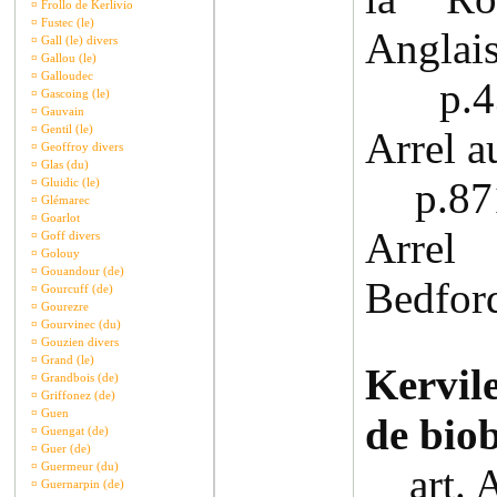
¤
Frollo de Kerlivio
¤
Fustec (le)
Anglais
¤
Gall (le) divers
¤
Gallou (le)
¤
Galloudec
p.438
¤
Gascoing (le)
¤
Gauvain
¤
Gentil (le)
Arrel a
¤
Geoffroy divers
¤
Glas (du)
p.871 
¤
Gluidic (le)
¤
Glémarec
¤
Goarlot
Arrel
¤
Goff divers
¤
Golouy
¤
Gouandour (de)
Bedfor
¤
Gourcuff (de)
¤
Gourezre
¤
Gourvinec (du)
¤
Gouzien divers
¤
Grand (le)
Kervile
¤
Grandbois (de)
¤
Griffonez (de)
¤
Guen
de biob
¤
Guengat (de)
¤
Guer (de)
¤
Guermeur (du)
art. Ar
¤
Guernarpin (de)