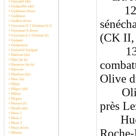
¤
Guicastel (de)
1260 
¤
Guilguiffin (du)
¤
Guillaume divers
¤
Guillemot
sénécha
¤
Guillou divers
¤
Guyomarc'h 2 (Guimarc'h 2)
¤
Guyomarc'h divers
(CK II,
¤
Guyomarch 1 (Guimarc'h)
¤
Guégant
¤
Guéguenou
1316 
¤
Guéméné-Guégant
¤
Haffond (du)
¤
Haie (de la)
combatt
¤
Harmoye (de la)
¤
Harscoet
Olive d
¤
Hautbois (du)
¤
Heuc (le)
¤
Hilary
Olivi
¤
Hilguy (du)
¤
Hillion
¤
Hirgarz
près Le
¤
Honoré (l')
¤
Houlle (du)
¤
Huon 1
Hue Ar
¤
Huon 2
¤
Huon 3
¤
Huon divers
Roche-
¤
Hémery