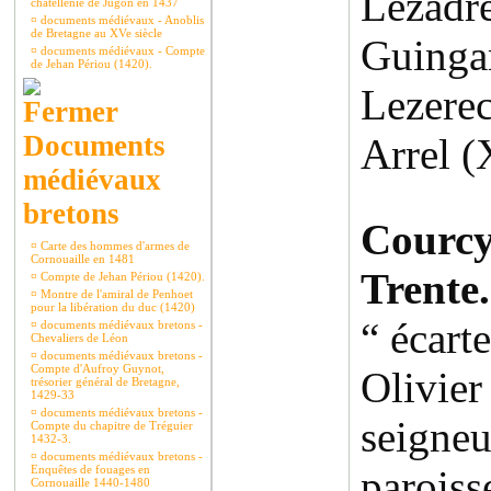
Lezad
châtellenie de Jugon en 1437
¤
documents médiévaux - Anoblis
de Bretagne au XVe siècle
Guing
¤
documents médiévaux - Compte
de Jehan Périou (1420).
Lezerec
Documents
Arrel (
médiévaux
bretons
Courc
¤
Carte des hommes d'armes de
Cornouaille en 1481
Trente.
¤
Compte de Jehan Périou (1420).
¤
Montre de l'amiral de Penhoet
pour la libération du duc (1420)
“ écarte
¤
documents médiévaux bretons -
Chevaliers de Léon
¤
documents médiévaux bretons -
Compte d'Aufroy Guynot,
Olivie
trésorier général de Bretagne,
1429-33
¤
documents médiévaux bretons -
seign
Compte du chapitre de Tréguier
1432-3.
¤
documents médiévaux bretons -
Enquêtes de fouages en
paroiss
Cornouaille 1440-1480