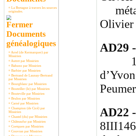
métaye
¤
La Bretagne à travers les sources
originales.
Olivier
Documents
généalogiques
AD29 -
¤
Arrel (de Kermarquer) par
Missirien
1465-
¤
Autret par Missirien
¤
Bahuno par Missirien
d’Yvon
¤
Barbier par Missirien
¤
Bertrand de Launay-Bertrand
par Missirien
¤
Bourgblanc par Missirien
Peumeri
¤
Bouteiller (le) par Missirien
¤
Bouteville par Missirien
¤
Brulon par Missirien
¤
Carné par Missirien
AD22 -
¤
Champion (de Cicé) par
Missirien
¤
Chastel (du) par Missirien
8III1
¤
Châteaufur par Missirien
¤
Coetquen par Missirien
¤
Couvran par Missirien