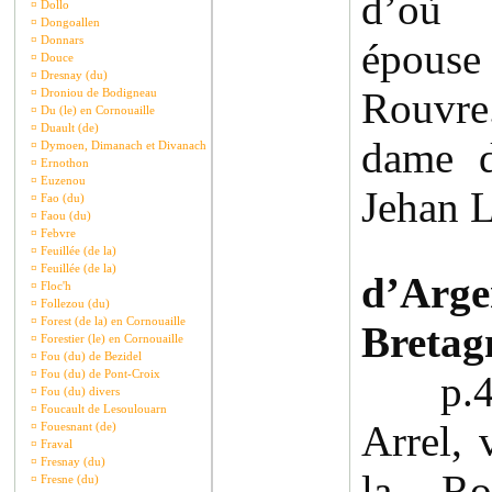
d’où 
¤
Dollo
¤
Dongoallen
¤
Donnars
épouse
¤
Douce
¤
Dresnay (du)
Rouvr
¤
Droniou de Bodigneau
¤
Du (le) en Cornouaille
¤
Duault (de)
dame d
¤
Dymoen, Dimanach et Divanach
¤
Ernothon
¤
Euzenou
Jehan 
¤
Fao (du)
¤
Faou (du)
¤
Febvre
¤
Feuillée (de la)
¤
Feuillée (de la)
d’Arg
¤
Floc'h
¤
Follezou (du)
¤
Forest (de la) en Cornouaille
Bretag
¤
Forestier (le) en Cornouaille
¤
Fou (du) de Bezidel
¤
Fou (du) de Pont-Croix
p.42
¤
Fou (du) divers
¤
Foucault de Lesoulouarn
Arrel, 
¤
Fouesnant (de)
¤
Fraval
¤
Fresnay (du)
la Ro
¤
Fresne (du)