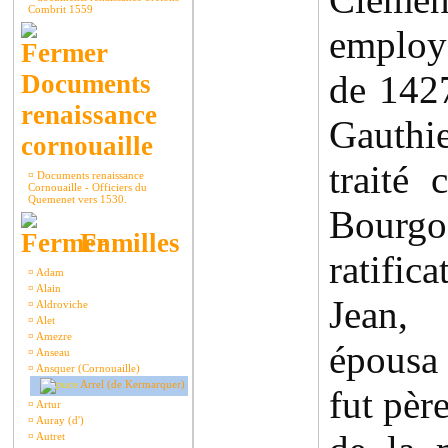
Combrit 1559
employ
de 1427
Documents
renaissance
Gauthie
cornouaille
traité
¤
Documents renaissance
Cornouaille - Officiers du
Quemenet vers 1530.
Bourg
Familles
ratifica
¤
Adam
¤
Alain
Jean, 
¤
Aldroviche
¤
Alet
¤
Amezre
épousa
¤
Anseau
¤
Ansquer (Cornouaille)
Arrel (de Kermarquer)
fut pèr
¤
Artur
¤
Auray (d')
¤
Autret