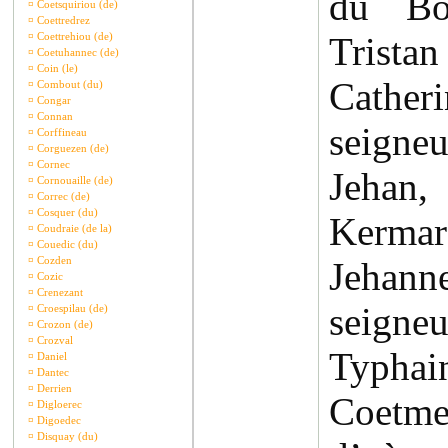
du Boi
¤
Coetsquiriou (de)
¤
Coettredrez
¤
Coettrehiou (de)
Tristan
¤
Coetuhannec (de)
¤
Coin (le)
Cathe
¤
Combout (du)
¤
Congar
¤
Connan
seigneu
¤
Corffineau
¤
Corguezen (de)
¤
Cornec
Jeha
¤
Cornouaille (de)
¤
Correc (de)
¤
Cosquer (du)
Kerma
¤
Coudraie (de la)
¤
Couedic (du)
¤
Cozden
Jehan
¤
Cozic
¤
Crenezant
seigneu
¤
Croespilau (de)
¤
Crozon (de)
¤
Crozval
Typhai
¤
Daniel
¤
Dantec
¤
Derrien
Coetmen
¤
Digloerec
¤
Digoedec
¤
Disquay (du)