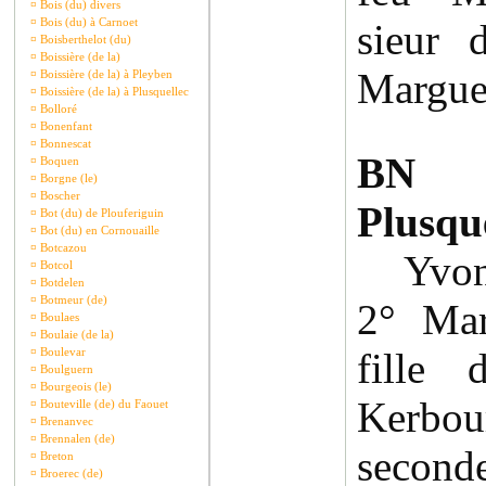
¤
Bois (du) divers
¤
Bois (du) à Carnoet
sieur 
¤
Boisberthelot (du)
¤
Boissière (de la)
Marguer
¤
Boissière (de la) à Pleyben
¤
Boissière (de la) à Plusquellec
¤
Bolloré
¤
Bonenfant
¤
Bonnescat
BN 
¤
Boquen
¤
Borgne (le)
¤
Boscher
Plusque
¤
Bot (du) de Plouferiguin
¤
Bot (du) en Cornouaille
¤
Botcazou
Yvon d
¤
Botcol
¤
Botdelen
¤
Botmeur (de)
2° Mar
¤
Boulaes
¤
Boulaie (de la)
¤
Boulevar
fille 
¤
Boulguern
¤
Bourgeois (le)
Kerbour
¤
Bouteville (de) du Faouet
¤
Brenanvec
¤
Brennalen (de)
secon
¤
Breton
¤
Broerec (de)