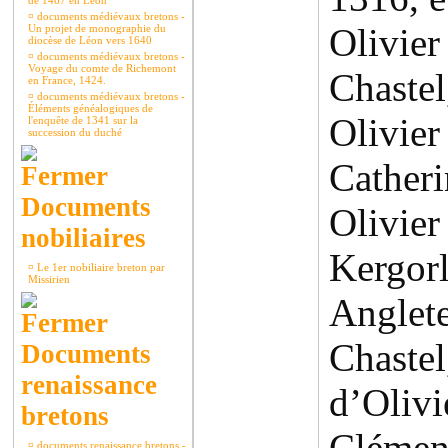
de 1467 en Léon
¤
documents médiévaux bretons -
Olivie
Un projet de monographie du
diocèse de Léon vers 1640
¤
documents médiévaux bretons -
Voyage du comte de Richemont
Chaste
en France, 1424.
¤
documents médiévaux bretons -
Éléments généalogiques de
Olivier
l'enquête de 1341 sur la
succession du duché
Cather
Documents
Olivier
nobiliaires
Kergo
¤
Le 1er nobiliaire breton par
Missirien
Anglet
Chaste
Documents
renaissance
d’Oli
bretons
Cléme
¤
documents renaissance bretons -