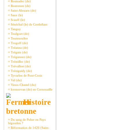
¤
Rosmadec (de)
¤
Rostrenen (de)
¤
Saint-Alouarn (de)
¤
Saux (le)
¤
Scauff (le)
¤
Sénéchal (le) de Coethélant
¤
Tanguy
¤
Toulgoet (de)
¤
Toutenoultre
¤
Trogoff (de)
¤
Tréanna (de)
¤
Trégain (de)
¤
Trégannez (de)
¤
Trémillec (de)
¤
Trévalloet (de)
¤
Tréziguidy (de)
¤
Tyvarlen de Pont-Croix
¤
Val (du)
¤
Vieux-Chastel (du)
¤
kermorvan (de) en Cornouaille
Histoire
bretonne
¤
Du sang de Poher en Pays
bigouden ?
¤
Réformation de 1426 (Saint-