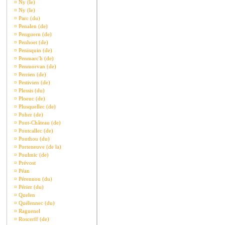
¤
Ny (le)
¤
Ny (le)
¤
Parc (du)
¤
Penalen (de)
¤
Penguern (de)
¤
Penhoet (de)
¤
Penisquin (de)
¤
Penmarc'h (de)
¤
Penmorvan (de)
¤
Perrien (de)
¤
Pestivien (de)
¤
Plessis (du)
¤
Ploeuc (de)
¤
Plusquellec (de)
¤
Poher (de)
¤
Pont-Château (de)
¤
Pontcallec (de)
¤
Ponthou (du)
¤
Porteneuve (de la)
¤
Poulmic (de)
¤
Prévost
¤
Péan
¤
Pérennou (du)
¤
Périer (du)
¤
Quelen
¤
Quélennec (du)
¤
Raguenel
¤
Roscerff (de)