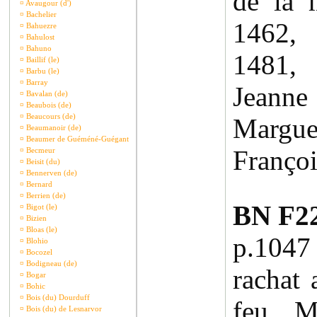
de la 
¤
Avaugour (d')
¤
Bachelier
1462,
¤
Bahuezre
¤
Bahulost
¤
Bahuno
1481,
¤
Baillif (le)
¤
Barbu (le)
¤
Barray
Jeanne
¤
Bavalan (de)
¤
Beaubois (de)
¤
Beaucours (de)
Margu
¤
Beaumanoir (de)
¤
Beaumer de Guéméné-Guégant
Françoi
¤
Becmeur
¤
Beisit (du)
¤
Bennerven (de)
¤
Bernard
¤
Berrien (de)
BN F22
¤
Bigot (le)
¤
Bizien
¤
Bloas (le)
p.104
¤
Blohio
¤
Bocozel
¤
Bodigneau (de)
rachat 
¤
Bogar
¤
Bohic
¤
Bois (du) Dourduff
feu Me
¤
Bois (du) de Lesnarvor