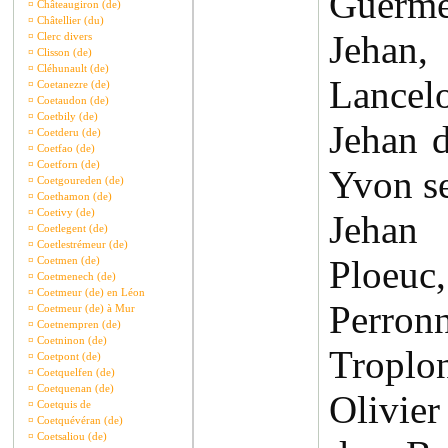
Guermeu
¤
Châteaugiron (de)
¤
Châtellier (du)
Jeha
¤
Clerc divers
¤
Clisson (de)
¤
Cléhunault (de)
Lance
¤
Coetanezre (de)
¤
Coetaudon (de)
¤
Coetbily (de)
Jehan d
¤
Coetderu (de)
¤
Coetfao (de)
¤
Coetforn (de)
Yvon se
¤
Coetgoureden (de)
¤
Coethamon (de)
¤
Coetivy (de)
Jehan
¤
Coetlegent (de)
¤
Coetlestrémeur (de)
Ploe
¤
Coetmen (de)
¤
Coetmenech (de)
¤
Coetmeur (de) en Léon
Perron
¤
Coetmeur (de) à Mur
¤
Coetnempren (de)
¤
Coetninon (de)
Tropl
¤
Coetpont (de)
¤
Coetquelfen (de)
¤
Coetquenan (de)
Olivie
¤
Coetquis de
¤
Coetquévéran (de)
¤
Coetsaliou (de)