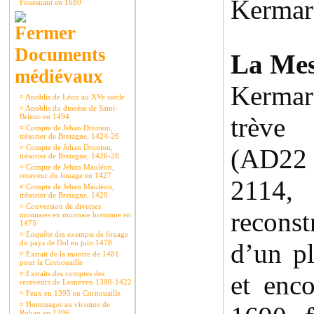
Kermar
Fouesnant en 1680
Documents
La Mess
médiévaux
Kermar
¤
Anoblis de Léon au XVe siècle
¤
Anoblis du diocèse de Saint-
Brieuc en 1494
trève 
¤
Compte de Jehan Droniou,
trésorier de Bretagne, 1424-26
¤
Compte de Jehan Droniou,
(AD22 
trésorier de Bretagne, 1426-28
¤
Compte de Jehan Mauléon,
receveur du fouage en 1427
2114
¤
Compte de Jehan Mauléon,
trésorier de Bretagne, 1429
¤
Conversion de diverses
reconst
monnaies en monnaie bretonne en
1475
¤
Enquête des exempts de fouage
du pays de Dol en juin 1478.
d’un pl
¤
Extrait de la montre de 1481
pour la Cornouaille
¤
Extraits des comptes des
et enc
receveurs de Lesneven 1398-1422
¤
Feux en 1395 en Cornouaille
¤
Hommages au vicomte de
Rohan en 1396