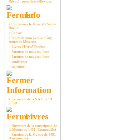
Brieuc) : premières réflexions
Info
¤
Conférence le 10 avril à Saint-
Brieuc
¤
Contact
¤
Index de mon livre sur Guy
Autret de Missirien
¤
Livres d'Hervé Torchet
¤
Parution de nouveau livre
¤
Parution de nouveau livre
¤
conférence
¤
signature
Information
¤
Excursion de la S.A.F. le 19
juillet
Livres
¤
Ouverture de la souscription de
la Montre de 1481 (Cornouaille)
¤
Parution de la Montre de 1481
(Cornouaille)