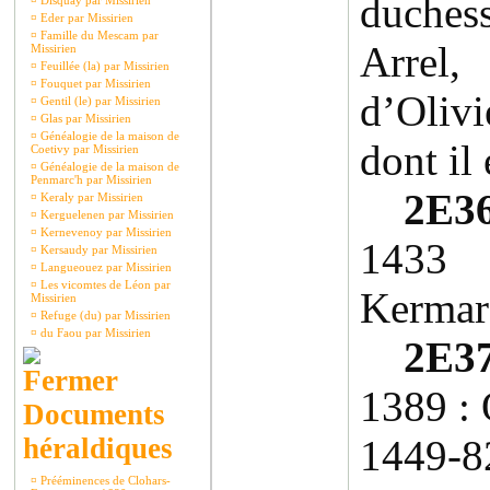
duchess
¤
Disquay par Missirien
¤
Eder par Missirien
¤
Famille du Mescam par
Arrel,
Missirien
¤
Feuillée (la) par Missirien
¤
Fouquet par Missirien
d’Oliv
¤
Gentil (le) par Missirien
¤
Glas par Missirien
¤
Généalogie de la maison de
dont il 
Coetivy par Missirien
¤
Généalogie de la maison de
Penmarc'h par Missirien
2E36
¤
Keraly par Missirien
¤
Kerguelenen par Missirien
¤
Kernevenoy par Missirien
1433 
¤
Kersaudy par Missirien
¤
Langueouez par Missirien
¤
Les vicomtes de Léon par
Kermar
Missirien
¤
Refuge (du) par Missirien
¤
du Faou par Missirien
2E37
1389 : 
Documents
héraldiques
1449-8
¤
Prééminences de Clohars-