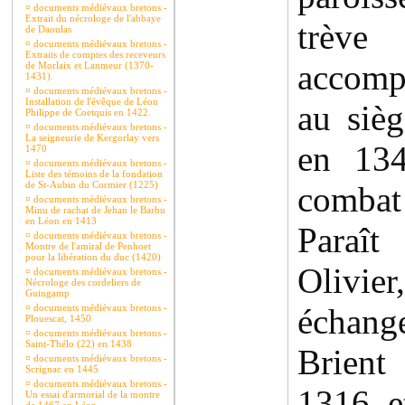
¤
documents médiévaux bretons -
Extrait du nécrologe de l'abbaye
trève
de Daoulas
¤
documents médiévaux bretons -
Extraits de comptes des receveurs
accompa
de Morlaix et Lanmeur (1370-
1431).
¤
documents médiévaux bretons -
Installation de l'évêque de Léon
au siè
Philippe de Coetquis en 1422.
¤
documents médiévaux bretons -
La seigneurie de Kergorlay vers
en 134
1470
¤
documents médiévaux bretons -
Liste des témoins de la fondation
de St-Aubin du Cormier (1225)
combat
¤
documents médiévaux bretons -
Minu de rachat de Jehan le Barbu
en Léon en 1413
Paraît 
¤
documents médiévaux bretons -
Montre de l'amiral de Penhoet
pour la libération du duc (1420)
Olivier
¤
documents médiévaux bretons -
Nécrologe des cordeliers de
Guingamp
¤
documents médiévaux bretons -
échange
Plouescat, 1450
¤
documents médiévaux bretons -
Saint-Thélo (22) en 1438
Brient
¤
documents médiévaux bretons -
Scrignac en 1445
¤
documents médiévaux bretons -
1316, e
Un essai d'armorial de la montre