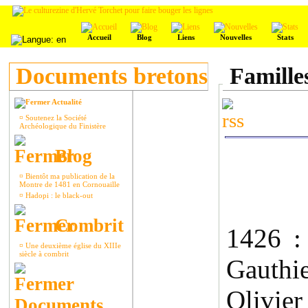
Accueil
Blog
Liens
Nouvelles
Stats
Documents bretons
Famille
Actualité
¤
Soutenez la Société
Archéologique du Finistère
Blog
¤
Bientôt ma publication de la
Montre de 1481 en Cornouaille
¤
Hadopi : le black-out
Combrit
1426 
¤
Une deuxième église du XIIIe
siècle à combrit
Gauthi
Olivier
Documents