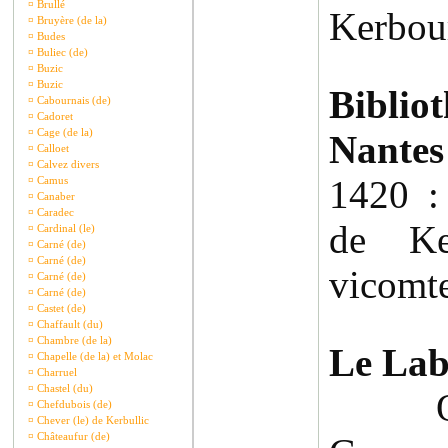
¤
Brullé
Kerbour
¤
Bruyère (de la)
¤
Budes
¤
Buliec (de)
¤
Buzic
¤
Buzic
Biblio
¤
Cabournais (de)
¤
Cadoret
¤
Cage (de la)
Nantes 
¤
Calloet
¤
Calvez divers
1420 :
¤
Camus
¤
Canaber
¤
Caradec
de Ke
¤
Cardinal (le)
¤
Carné (de)
¤
Carné (de)
vicomt
¤
Carné (de)
¤
Carné (de)
¤
Castet (de)
¤
Chaffault (du)
¤
Chambre (de la)
Le Lab
¤
Chapelle (de la) et Molac
¤
Charruel
¤
Chastel (du)
Oliv
¤
Chefdubois (de)
¤
Chever (le) de Kerbullic
¤
Châteaufur (de)