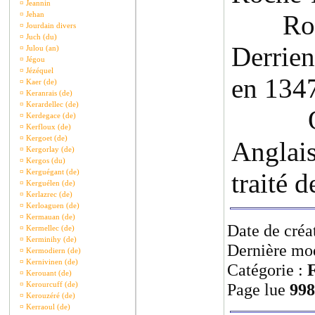
¤
Jeannin
¤
Jehan
Rober
¤
Jourdain divers
¤
Juch (du)
Derrien
¤
Julou (an)
¤
Jégou
¤
Jézéquel
en 134
¤
Kaer (de)
¤
Keranrais (de)
¤
Kerardellec (de)
Olivi
¤
Kerdegace (de)
¤
Kerfloux (de)
¤
Kergoet (de)
Anglai
¤
Kergorlay (de)
¤
Kergos (du)
¤
Kerguégant (de)
traité 
¤
Kerguélen (de)
¤
Kerlazrec (de)
¤
Kerloaguen (de)
¤
Kermauan (de)
Date de créa
¤
Kermellec (de)
¤
Kerminihy (de)
Dernière mod
¤
Kermodiern (de)
¤
Kernivinen (de)
Catégorie :
F
¤
Kerouant (de)
¤
Kerourcuff (de)
Page lue
998
¤
Kerouzéré (de)
¤
Kerraoul (de)