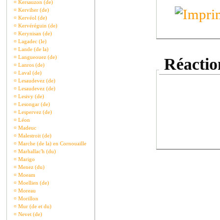
¤
Kersauzon (de)
¤
Kerviher (de)
¤
Kervéol (de)
¤
Kervéréguin (de)
¤
Kerynisan (de)
¤
Lagadec (le)
¤
Lande (de la)
¤
Langueouez (de)
Réaction
¤
Lanros (de)
¤
Laval (de)
¤
Lesaudevez (de)
¤
Lesaudevez (de)
¤
Lesivy (de)
¤
Lesongar (de)
¤
Lespervez (de)
¤
Léon
¤
Madeuc
¤
Malestroit (de)
¤
Marche (de la) en Cornouaille
¤
Marhallac'h (du)
¤
Marigo
¤
Menez (du)
¤
Moeam
¤
Moellien (de)
¤
Moreau
¤
Morillon
¤
Mur (de et du)
¤
Nevet (de)