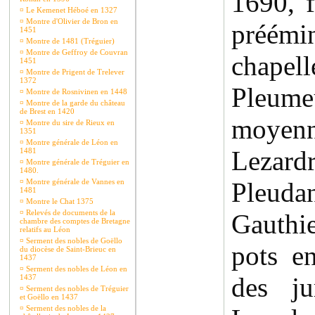
1690, f
¤
Le Kemenet Héboé en 1327
¤
Montre d'Olivier de Bron en
préémi
1451
¤
Montre de 1481 (Tréguier)
¤
Montre de Geffroy de Couvran
chapel
1451
¤
Montre de Prigent de Trelever
1372
Pleume
¤
Montre de Rosnivinen en 1448
¤
Montre de la garde du château
de Brest en 1420
moyenn
¤
Montre du sire de Rieux en
1351
¤
Montre générale de Léon en
Lezar
1481
¤
Montre générale de Tréguier en
1480.
¤
Montre générale de Vannes en
Pleud
1481
¤
Montre le Chat 1375
¤
Relevés de documents de la
Gauthi
chambre des comptes de Bretagne
relatifs au Léon
¤
Serment des nobles de Goëllo
pots en
du diocèse de Saint-Brieuc en
1437
¤
Serment des nobles de Léon en
des ju
1437
¤
Serment des nobles de Tréguier
et Goëllo en 1437
¤
Serment des nobles de la