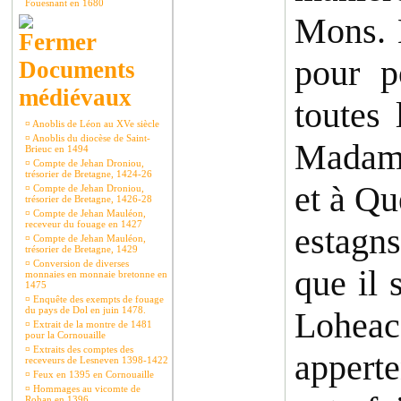
Fouesnant en 1680
Mons. H
pour p
Documents
médiévaux
toutes 
¤
Anoblis de Léon au XVe siècle
¤
Anoblis du diocèse de Saint-
Madame
Brieuc en 1494
¤
Compte de Jehan Droniou,
trésorier de Bretagne, 1424-26
et à Qu
¤
Compte de Jehan Droniou,
trésorier de Bretagne, 1426-28
¤
Compte de Jehan Mauléon,
receveur du fouage en 1427
estagns
¤
Compte de Jehan Mauléon,
trésorier de Bretagne, 1429
¤
Conversion de diverses
que il 
monnaies en monnaie bretonne en
1475
¤
Enquête des exempts de fouage
du pays de Dol en juin 1478.
Loheac 
¤
Extrait de la montre de 1481
pour la Cornouaille
¤
Extraits des comptes des
apperte
receveurs de Lesneven 1398-1422
¤
Feux en 1395 en Cornouaille
¤
Hommages au vicomte de
Rohan en 1396