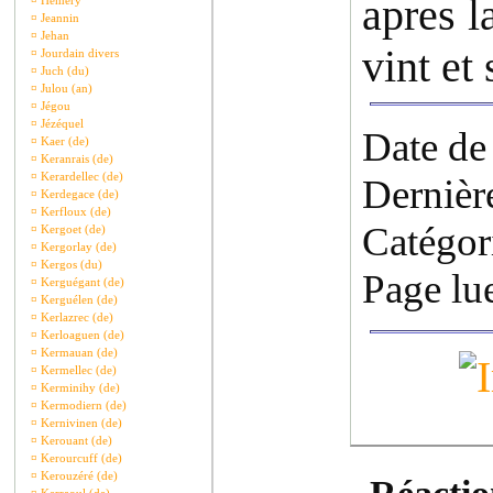
apres l
¤
Hémery
¤
Jeannin
¤
Jehan
vint et 
¤
Jourdain divers
¤
Juch (du)
¤
Julou (an)
¤
Jégou
¤
Jézéquel
Date de
¤
Kaer (de)
¤
Keranrais (de)
¤
Kerardellec (de)
Dernièr
¤
Kerdegace (de)
¤
Kerfloux (de)
Catégor
¤
Kergoet (de)
¤
Kergorlay (de)
¤
Kergos (du)
Page lu
¤
Kerguégant (de)
¤
Kerguélen (de)
¤
Kerlazrec (de)
¤
Kerloaguen (de)
¤
Kermauan (de)
¤
Kermellec (de)
¤
Kerminihy (de)
¤
Kermodiern (de)
¤
Kernivinen (de)
¤
Kerouant (de)
¤
Kerourcuff (de)
¤
Kerouzéré (de)