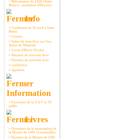
¤
Réformation de 1426 (Saint-
Brieuc) : premières réflexions
Info
¤
Conférence le 10 avril à Saint-
Brieuc
¤
Contact
¤
Index de mon livre sur Guy
Autret de Missirien
¤
Livres d'Hervé Torchet
¤
Parution de nouveau livre
¤
Parution de nouveau livre
¤
conférence
¤
signature
Information
¤
Excursion de la S.A.F. le 19
juillet
Livres
¤
Ouverture de la souscription de
la Montre de 1481 (Cornouaille)
¤
Parution de la Montre de 1481