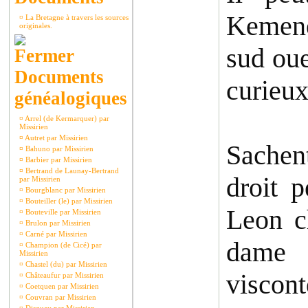
Kemene
¤
La Bretagne à travers les sources
originales.
sud oue
Documents
curieux
généalogiques
¤
Arrel (de Kermarquer) par
Missirien
¤
Autret par Missirien
Sachent
¤
Bahuno par Missirien
¤
Barbier par Missirien
¤
Bertrand de Launay-Bertrand
droit 
par Missirien
¤
Bourgblanc par Missirien
¤
Bouteiller (le) par Missirien
Leon c
¤
Bouteville par Missirien
¤
Brulon par Missirien
¤
Carné par Missirien
dame 
¤
Champion (de Cicé) par
Missirien
¤
Chastel (du) par Missirien
visco
¤
Châteaufur par Missirien
¤
Coetquen par Missirien
¤
Couvran par Missirien