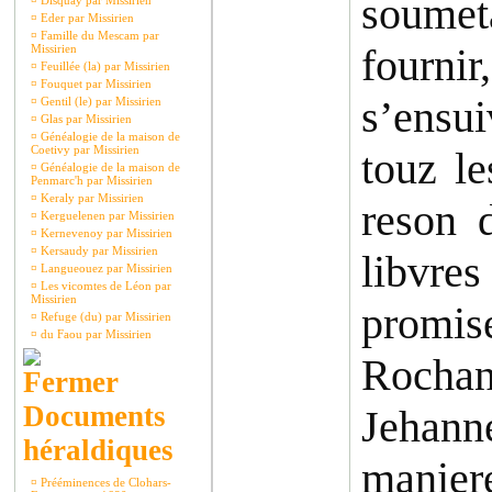
soumet
¤
Disquay par Missirien
¤
Eder par Missirien
¤
Famille du Mescam par
fournir
Missirien
¤
Feuillée (la) par Missirien
¤
Fouquet par Missirien
s’ensui
¤
Gentil (le) par Missirien
¤
Glas par Missirien
¤
Généalogie de la maison de
Coetivy par Missirien
touz le
¤
Généalogie de la maison de
Penmarc'h par Missirien
¤
Keraly par Missirien
reson 
¤
Kerguelenen par Missirien
¤
Kernevenoy par Missirien
¤
Kersaudy par Missirien
libvre
¤
Langueouez par Missirien
¤
Les vicomtes de Léon par
Missirien
promis
¤
Refuge (du) par Missirien
¤
du Faou par Missirien
Rochan
Documents
Jehann
héraldiques
maniere
¤
Prééminences de Clohars-