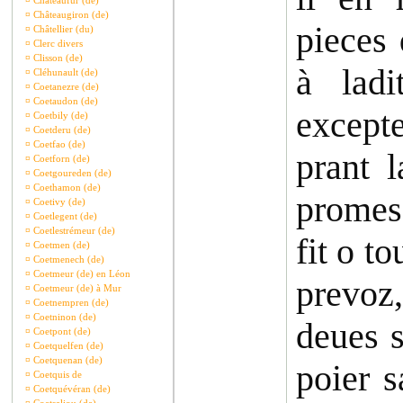
¤
Châteaufur (de)
¤
Châteaugiron (de)
pieces 
¤
Châtellier (du)
¤
Clerc divers
¤
Clisson (de)
à lad
¤
Cléhunault (de)
¤
Coetanezre (de)
¤
Coetaudon (de)
except
¤
Coetbily (de)
¤
Coetderu (de)
¤
Coetfao (de)
prant 
¤
Coetforn (de)
¤
Coetgoureden (de)
¤
Coethamon (de)
promes
¤
Coetivy (de)
¤
Coetlegent (de)
¤
Coetlestrémeur (de)
fit o t
¤
Coetmen (de)
¤
Coetmenech (de)
¤
Coetmeur (de) en Léon
prevoz
¤
Coetmeur (de) à Mur
¤
Coetnempren (de)
¤
Coetninon (de)
deues s
¤
Coetpont (de)
¤
Coetquelfen (de)
¤
Coetquenan (de)
poier 
¤
Coetquis de
¤
Coetquévéran (de)