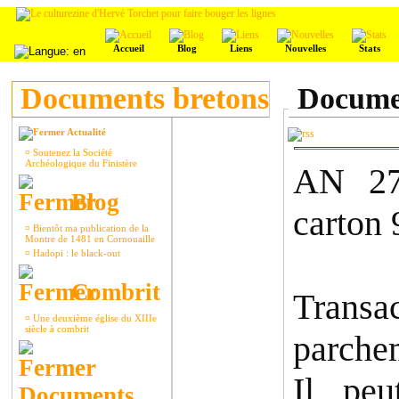
Accueil
Blog
Liens
Nouvelles
Stats
Documents bretons
Docume
Actualité
¤
Soutenez la Société
Archéologique du Finistère
AN 27
Blog
carton 
¤
Bientôt ma publication de la
Montre de 1481 en Cornouaille
¤
Hadopi : le black-out
Combrit
Transa
¤
Une deuxième église du XIIIe
siècle à combrit
parchem
Il peu
Documents