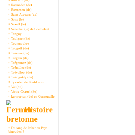
¤
Roscerff (de)
¤
Rosmadec (de)
¤
Rostrenen (de)
¤
Saint-Alouarn (de)
¤
Saux (le)
¤
Scauff (le)
¤
Sénéchal (le) de Coethélant
¤
Tanguy
¤
Toulgoet (de)
¤
Toutenoultre
¤
Trogoff (de)
¤
Tréanna (de)
¤
Trégain (de)
¤
Trégannez (de)
¤
Trémillec (de)
¤
Trévalloet (de)
¤
Tréziguidy (de)
¤
Tyvarlen de Pont-Croix
¤
Val (du)
¤
Vieux-Chastel (du)
¤
kermorvan (de) en Cornouaille
Histoire
bretonne
¤
Du sang de Poher en Pays
bigouden ?