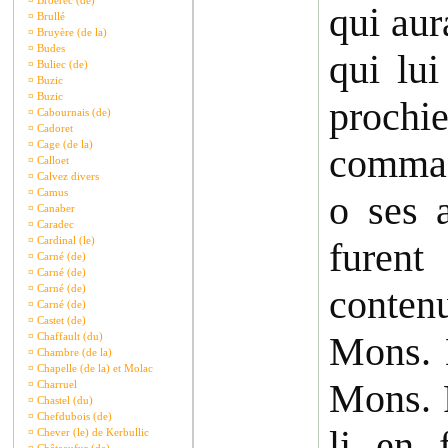
¤
Broerec (de)
qui aur
¤
Brullé
¤
Bruyère (de la)
¤
Budes
qui lui
¤
Buliec (de)
¤
Buzic
¤
Buzic
proch
¤
Cabournais (de)
¤
Cadoret
¤
Cage (de la)
comman
¤
Calloet
¤
Calvez divers
¤
Camus
o ses 
¤
Canaber
¤
Caradec
¤
Cardinal (le)
furent
¤
Carné (de)
¤
Carné (de)
¤
Carné (de)
conten
¤
Carné (de)
¤
Castet (de)
Mons. H
¤
Chaffault (du)
¤
Chambre (de la)
¤
Chapelle (de la) et Molac
Mons. P
¤
Charruel
¤
Chastel (du)
¤
Chefdubois (de)
li en 
¤
Chever (le) de Kerbullic