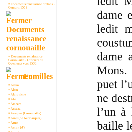
ledit 
¤
documents renaissance bretons -
Combrit 1559
dame e
ledit 
Documents
renaissance
coustum
cornouaille
dame a
¤
Documents renaissance
Cornouaille - Officiers du
Quemenet vers 1530.
Mons. 
Familles
puet l’
¤
Adam
¤
Alain
ne destr
¤
Aldroviche
¤
Alet
¤
Amezre
l’un à 
¤
Anseau
¤
Ansquer (Cornouaille)
¤
Arrel (de Kermarquer)
baille 
¤
Artur
¤
Auray (d')