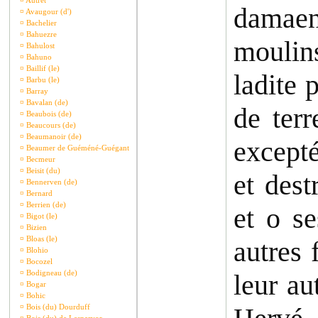
¤
Autret
damaen
¤
Avaugour (d')
¤
Bachelier
¤
Bahuezre
moulins
¤
Bahulost
¤
Bahuno
¤
Baillif (le)
ladite 
¤
Barbu (le)
¤
Barray
¤
Bavalan (de)
de ter
¤
Beaubois (de)
¤
Beaucours (de)
¤
Beaumanoir (de)
except
¤
Beaumer de Guéméné-Guégant
¤
Becmeur
¤
Beisit (du)
et des
¤
Bennerven (de)
¤
Bernard
¤
Berrien (de)
et o se
¤
Bigot (le)
¤
Bizien
¤
Bloas (le)
autres 
¤
Blohio
¤
Bocozel
¤
Bodigneau (de)
leur au
¤
Bogar
¤
Bohic
¤
Bois (du) Dourduff