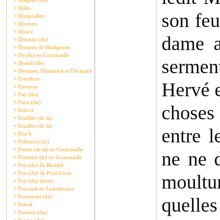
¤
Disquay (du)
¤
Dollo
son feu
¤
Dongoallen
¤
Donnars
¤
Douce
dame a
¤
Dresnay (du)
¤
Droniou de Bodigneau
¤
Du (le) en Cornouaille
sermen
¤
Duault (de)
¤
Dymoen, Dimanach et Divanach
¤
Ernothon
Hervé e
¤
Euzenou
¤
Fao (du)
¤
Faou (du)
choses 
¤
Febvre
¤
Feuillée (de la)
¤
Feuillée (de la)
entre l
¤
Floc'h
¤
Follezou (du)
¤
Forest (de la) en Cornouaille
ne ne d
¤
Forestier (le) en Cornouaille
¤
Fou (du) de Bezidel
¤
Fou (du) de Pont-Croix
moultur
¤
Fou (du) divers
¤
Foucault de Lesoulouarn
¤
Fouesnant (de)
quelle
¤
Fraval
¤
Fresnay (du)