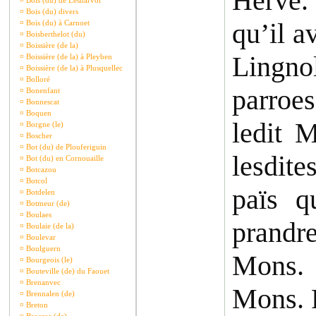
Hervé.
¤
Bois (du) de Lesnarvor
¤
Bois (du) divers
qu’il a
¤
Bois (du) à Carnoet
¤
Boisberthelot (du)
¤
Boissière (de la)
Lingnol
¤
Boissière (de la) à Pleyben
¤
Boissière (de la) à Plusquellec
¤
Bolloré
parroes
¤
Bonenfant
¤
Bonnescat
¤
Boquen
ledit 
¤
Borgne (le)
¤
Boscher
¤
Bot (du) de Plouferiguin
lesdit
¤
Bot (du) en Cornouaille
¤
Botcazou
¤
Botcol
païs q
¤
Botdelen
¤
Botmeur (de)
¤
Boulaes
prandre
¤
Boulaie (de la)
¤
Boulevar
¤
Boulguern
Mons. 
¤
Bourgeois (le)
¤
Bouteville (de) du Faouet
¤
Brenanvec
Mons. P
¤
Brennalen (de)
¤
Breton