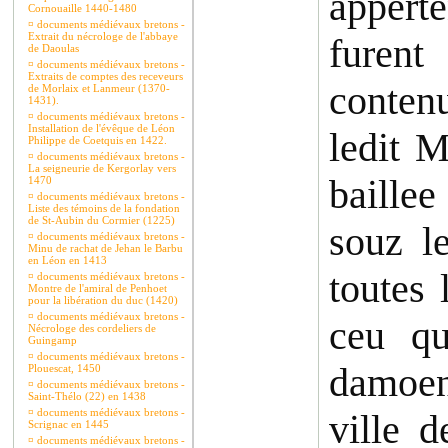
apperte
Cornouaille 1440-1480
¤
documents médiévaux bretons -
Extrait du nécrologe de l'abbaye
furent
de Daoulas
¤
documents médiévaux bretons -
Extraits de comptes des receveurs
contenu
de Morlaix et Lanmeur (1370-
1431).
¤
documents médiévaux bretons -
Installation de l'évêque de Léon
ledit 
Philippe de Coetquis en 1422.
¤
documents médiévaux bretons -
La seigneurie de Kergorlay vers
baillee
1470
¤
documents médiévaux bretons -
Liste des témoins de la fondation
de St-Aubin du Cormier (1225)
souz l
¤
documents médiévaux bretons -
Minu de rachat de Jehan le Barbu
en Léon en 1413
toutes 
¤
documents médiévaux bretons -
Montre de l'amiral de Penhoet
pour la libération du duc (1420)
¤
documents médiévaux bretons -
ceu qu
Nécrologe des cordeliers de
Guingamp
¤
documents médiévaux bretons -
damoene
Plouescat, 1450
¤
documents médiévaux bretons -
Saint-Thélo (22) en 1438
¤
documents médiévaux bretons -
ville 
Scrignac en 1445
¤
documents médiévaux bretons -