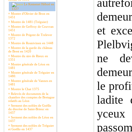
autrefo
Le Kemenet Héboé en
1327
demeur
¤
Montre d'Olivier de Bron en
1451
¤
Montre de 1481 (Tréguier)
et exc
¤
Montre de Geffroy de Couvran
1451
¤
Montre de Prigent de Trelever
1372
Plelbvi
¤
Montre de Rosnivinen en 1448
¤
Montre de la garde du château
de Brest en 1420
ne de
¤
Montre du sire de Rieux en
1351
¤
Montre générale de Léon en
demeure
1481
¤
Montre générale de Tréguier en
1480.
¤
Montre générale de Vannes en
le prof
1481
¤
Montre le Chat 1375
¤
Relevés de documents de la
ladite
chambre des comptes de Bretagne
relatifs au Léon
¤
Serment des nobles de Goëllo
yceux 
du diocèse de Saint-Brieuc en
1437
¤
Serment des nobles de Léon en
1437
passom
¤
Serment des nobles de Tréguier
et Goëllo en 1437