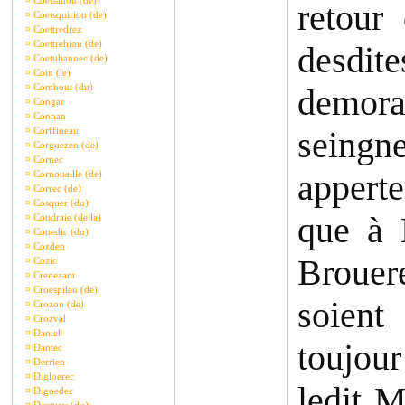
¤
Coetsaliou (de)
retour
¤
Coetsquiriou (de)
¤
Coettredrez
¤
Coettrehiou (de)
desdit
¤
Coetuhannec (de)
¤
Coin (le)
¤
Combout (du)
demora
¤
Congar
¤
Connan
¤
Corffineau
seingn
¤
Corguezen (de)
¤
Cornec
appert
¤
Cornouaille (de)
¤
Correc (de)
¤
Cosquer (du)
que à 
¤
Coudraie (de la)
¤
Couedic (du)
¤
Cozden
Brouer
¤
Cozic
¤
Crenezant
¤
Croespilau (de)
soien
¤
Crozon (de)
¤
Crozval
¤
Daniel
toujour
¤
Dantec
¤
Derrien
¤
Digloerec
ledit M
¤
Digoedec