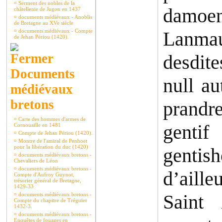
¤
Serment des nobles de la
damoen
châtellenie de Jugon en 1437
¤
documents médiévaux - Anoblis
de Bretagne au XVe siècle
¤
documents médiévaux - Compte
Lanma
de Jehan Périou (1420).
desdite
Documents
null au
médiévaux
bretons
prandr
¤
Carte des hommes d'armes de
genti
Cornouaille en 1481
¤
Compte de Jehan Périou (1420).
¤
Montre de l'amiral de Penhoet
pour la libération du duc (1420)
genti
¤
documents médiévaux bretons -
Chevaliers de Léon
¤
documents médiévaux bretons -
d’aille
Compte d'Aufroy Guynot,
trésorier général de Bretagne,
1429-33
Saint
¤
documents médiévaux bretons -
Compte du chapitre de Tréguier
1432-3.
¤
documents médiévaux bretons -
Enquêtes de fouages en