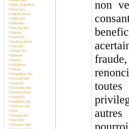
¤
Fresne (du)
non ve
¤
Frollo de Kerlivio
¤
Fustec (le)
consa
¤
Gall (le) divers
¤
Gallou (le)
¤
Galloudec
benefi
¤
Gascoing (le)
¤
Gauvain
¤
Gentil (le)
acerta
¤
Geoffroy divers
¤
Glas (du)
¤
Gluidic (le)
fraude,
¤
Glémarec
¤
Goarlot
¤
Goff divers
renonci
¤
Golouy
¤
Gouandour (de)
¤
Gourcuff (de)
toutes
¤
Gourezre
¤
Gourvinec (du)
¤
Gouzien divers
privile
¤
Grand (le)
¤
Grandbois (de)
¤
Griffonez (de)
autres
¤
Guen
¤
Guengat (de)
¤
Guer (de)
pourro
¤
Guermeur (du)