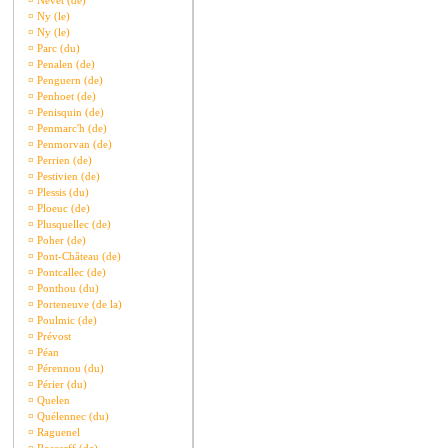
¤
Nevet (de)
¤
Ny (le)
¤
Ny (le)
¤
Parc (du)
¤
Penalen (de)
¤
Penguern (de)
¤
Penhoet (de)
¤
Penisquin (de)
¤
Penmarc'h (de)
¤
Penmorvan (de)
¤
Perrien (de)
¤
Pestivien (de)
¤
Plessis (du)
¤
Ploeuc (de)
¤
Plusquellec (de)
¤
Poher (de)
¤
Pont-Château (de)
¤
Pontcallec (de)
¤
Ponthou (du)
¤
Porteneuve (de la)
¤
Poulmic (de)
¤
Prévost
¤
Péan
¤
Pérennou (du)
¤
Périer (du)
¤
Quelen
¤
Quélennec (du)
¤
Raguenel