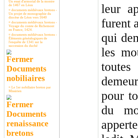
Un essai d'armorial de la montre
leur a
de 1467 en Léon
¤
documents médiévaux bretons -
Un projet de monographie du
diocèse de Léon vers 1640
furent 
¤
documents médiévaux bretons -
Voyage du comte de Richemont
en France, 1424.
qui de
¤
documents médiévaux bretons -
Éléments généalogiques de
l'enquête de 1341 sur la
succession du duché
les mo
toutes
Documents
nobiliaires
demeur
¤
Le 1er nobiliaire breton par
pour to
Missirien
du mo
Documents
appert
renaissance
bretons