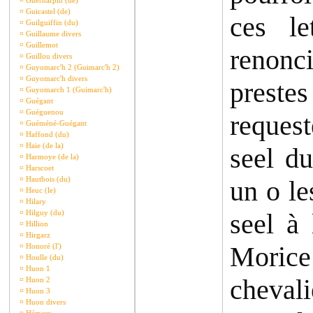
¤
Guernarpin (de)
¤
Guicastel (de)
ces le
¤
Guilguiffin (du)
¤
Guillaume divers
¤
Guillemot
renonc
¤
Guillou divers
¤
Guyomarc'h 2 (Guimarc'h 2)
¤
Guyomarc'h divers
prestes
¤
Guyomarch 1 (Guimarc'h)
¤
Guégant
¤
Guéguenou
reques
¤
Guéméné-Guégant
¤
Haffond (du)
¤
Haie (de la)
seel d
¤
Harmoye (de la)
¤
Harscoet
¤
Hautbois (du)
un o le
¤
Heuc (le)
¤
Hilary
¤
Hilguy (du)
seel à
¤
Hillion
¤
Hirgarz
Morice
¤
Honoré (l')
¤
Houlle (du)
¤
Huon 1
chevali
¤
Huon 2
¤
Huon 3
¤
Huon divers