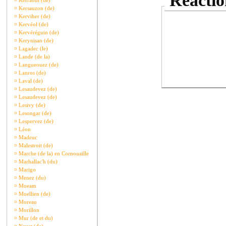
Réaction
¤
Kerraoul (de)
¤
Kersauzon (de)
¤
Kerviher (de)
¤
Kervéol (de)
¤
Kervéréguin (de)
¤
Kerynisan (de)
¤
Lagadec (le)
¤
Lande (de la)
¤
Langueouez (de)
¤
Lanros (de)
¤
Laval (de)
¤
Lesaudevez (de)
¤
Lesaudevez (de)
¤
Lesivy (de)
¤
Lesongar (de)
¤
Lespervez (de)
¤
Léon
¤
Madeuc
¤
Malestroit (de)
¤
Marche (de la) en Cornouaille
¤
Marhallac'h (du)
¤
Marigo
¤
Menez (du)
¤
Moeam
¤
Moellien (de)
¤
Moreau
¤
Morillon
¤
Mur (de et du)