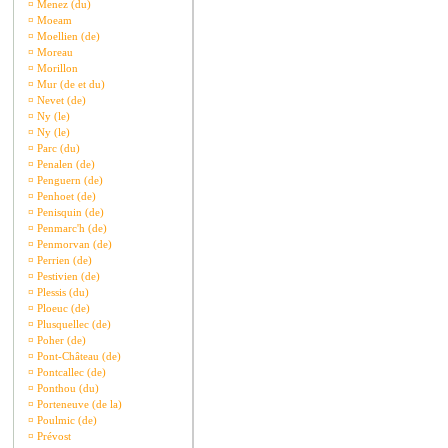
¤
Menez (du)
¤
Moeam
¤
Moellien (de)
¤
Moreau
¤
Morillon
¤
Mur (de et du)
¤
Nevet (de)
¤
Ny (le)
¤
Ny (le)
¤
Parc (du)
¤
Penalen (de)
¤
Penguern (de)
¤
Penhoet (de)
¤
Penisquin (de)
¤
Penmarc'h (de)
¤
Penmorvan (de)
¤
Perrien (de)
¤
Pestivien (de)
¤
Plessis (du)
¤
Ploeuc (de)
¤
Plusquellec (de)
¤
Poher (de)
¤
Pont-Château (de)
¤
Pontcallec (de)
¤
Ponthou (du)
¤
Porteneuve (de la)
¤
Poulmic (de)
¤
Prévost