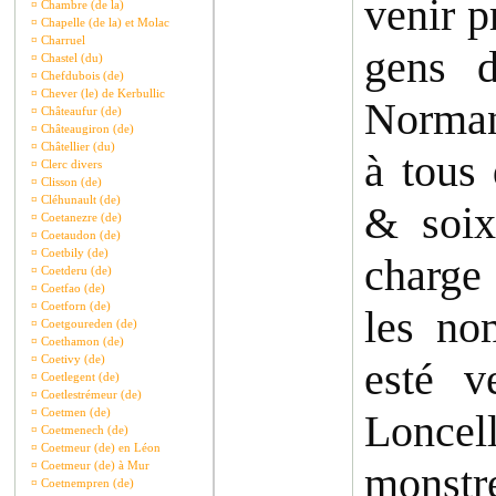
venir p
¤
Chambre (de la)
¤
Chapelle (de la) et Molac
¤
Charruel
gens 
¤
Chastel (du)
¤
Chefdubois (de)
¤
Chever (le) de Kerbullic
Normand
¤
Châteaufur (de)
¤
Châteaugiron (de)
¤
Châtellier (du)
à tous
¤
Clerc divers
¤
Clisson (de)
¤
Cléhunault (de)
& soix
¤
Coetanezre (de)
¤
Coetaudon (de)
¤
Coetbily (de)
charge 
¤
Coetderu (de)
¤
Coetfao (de)
¤
Coetforn (de)
les no
¤
Coetgoureden (de)
¤
Coethamon (de)
¤
Coetivy (de)
esté v
¤
Coetlegent (de)
¤
Coetlestrémeur (de)
¤
Coetmen (de)
Loncell
¤
Coetmenech (de)
¤
Coetmeur (de) en Léon
¤
Coetmeur (de) à Mur
monst
¤
Coetnempren (de)