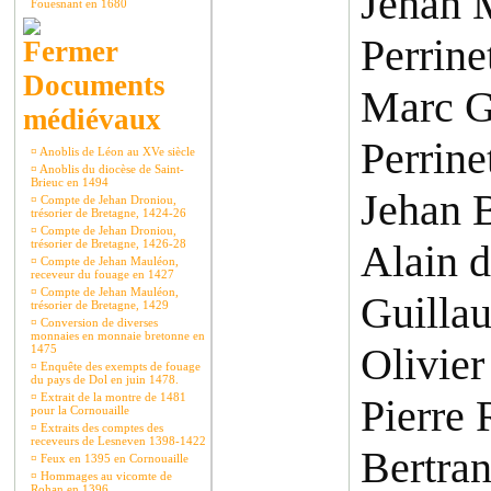
Jehan 
Fouesnant en 1680
Perrin
Documents
Marc G
médiévaux
Perrine
¤
Anoblis de Léon au XVe siècle
¤
Anoblis du diocèse de Saint-
Brieuc en 1494
Jehan 
¤
Compte de Jehan Droniou,
trésorier de Bretagne, 1424-26
¤
Compte de Jehan Droniou,
trésorier de Bretagne, 1426-28
Alain 
¤
Compte de Jehan Mauléon,
receveur du fouage en 1427
¤
Compte de Jehan Mauléon,
Guilla
trésorier de Bretagne, 1429
¤
Conversion de diverses
monnaies en monnaie bretonne en
Olivier
1475
¤
Enquête des exempts de fouage
du pays de Dol en juin 1478.
¤
Extrait de la montre de 1481
Pierre
pour la Cornouaille
¤
Extraits des comptes des
receveurs de Lesneven 1398-1422
Bertran
¤
Feux en 1395 en Cornouaille
¤
Hommages au vicomte de
Rohan en 1396