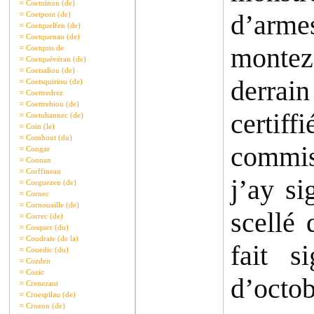
¤
Coetninon (de)
d’arme
¤
Coetpont (de)
¤
Coetquelfen (de)
¤
Coetquenan (de)
montez 
¤
Coetquis de
¤
Coetquévéran (de)
¤
Coetsaliou (de)
derrain
¤
Coetsquiriou (de)
¤
Coettredrez
¤
Coettrehiou (de)
certif
¤
Coetuhannec (de)
¤
Coin (le)
¤
Combout (du)
commis
¤
Congar
¤
Connan
¤
Corffineau
j’ay s
¤
Corguezen (de)
¤
Cornec
¤
Cornouaille (de)
scellé
¤
Correc (de)
¤
Cosquer (du)
¤
Coudraie (de la)
fait 
¤
Couedic (du)
¤
Cozden
¤
Cozic
d’octo
¤
Crenezant
¤
Croespilau (de)
¤
Crozon (de)