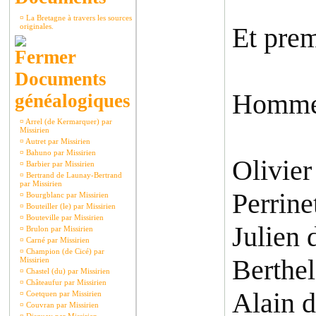
¤
La Bretagne à travers les sources
originales.
Et pre
Documents
Homme
généalogiques
¤
Arrel (de Kermarquer) par
Missirien
¤
Autret par Missirien
¤
Bahuno par Missirien
Olivier
¤
Barbier par Missirien
¤
Bertrand de Launay-Bertrand
par Missirien
Perrine
¤
Bourgblanc par Missirien
¤
Bouteiller (le) par Missirien
¤
Bouteville par Missirien
Julien 
¤
Brulon par Missirien
¤
Carné par Missirien
¤
Champion (de Cicé) par
Berthel
Missirien
¤
Chastel (du) par Missirien
¤
Châteaufur par Missirien
Alain d
¤
Coetquen par Missirien
¤
Couvran par Missirien