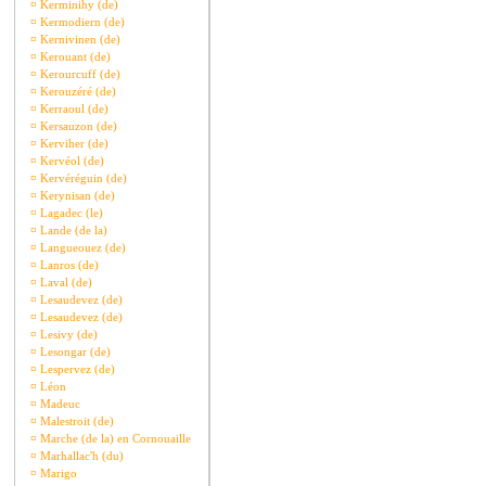
¤
Kerminihy (de)
¤
Kermodiern (de)
¤
Kernivinen (de)
¤
Kerouant (de)
¤
Kerourcuff (de)
¤
Kerouzéré (de)
¤
Kerraoul (de)
¤
Kersauzon (de)
¤
Kerviher (de)
¤
Kervéol (de)
¤
Kervéréguin (de)
¤
Kerynisan (de)
¤
Lagadec (le)
¤
Lande (de la)
¤
Langueouez (de)
¤
Lanros (de)
¤
Laval (de)
¤
Lesaudevez (de)
¤
Lesaudevez (de)
¤
Lesivy (de)
¤
Lesongar (de)
¤
Lespervez (de)
¤
Léon
¤
Madeuc
¤
Malestroit (de)
¤
Marche (de la) en Cornouaille
¤
Marhallac'h (du)
¤
Marigo