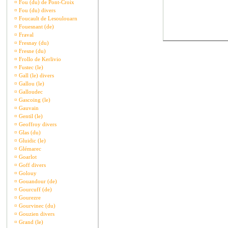
¤
Fou (du) de Pont-Croix
¤
Fou (du) divers
¤
Foucault de Lesoulouarn
¤
Fouesnant (de)
¤
Fraval
¤
Fresnay (du)
¤
Fresne (du)
¤
Frollo de Kerlivio
¤
Fustec (le)
¤
Gall (le) divers
¤
Gallou (le)
¤
Galloudec
¤
Gascoing (le)
¤
Gauvain
¤
Gentil (le)
¤
Geoffroy divers
¤
Glas (du)
¤
Gluidic (le)
¤
Glémarec
¤
Goarlot
¤
Goff divers
¤
Golouy
¤
Gouandour (de)
¤
Gourcuff (de)
¤
Gourezre
¤
Gourvinec (du)
¤
Gouzien divers
¤
Grand (le)