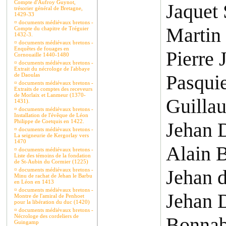
Compte d'Aufroy Guynot,
Jaquet
trésorier général de Bretagne,
1429-33
¤
documents médiévaux bretons -
Martin 
Compte du chapitre de Tréguier
1432-3.
¤
documents médiévaux bretons -
Enquêtes de fouages en
Pierre 
Cornouaille 1440-1480
¤
documents médiévaux bretons -
Extrait du nécrologe de l'abbaye
Pasquie
de Daoulas
¤
documents médiévaux bretons -
Extraits de comptes des receveurs
de Morlaix et Lanmeur (1370-
Guillau
1431).
¤
documents médiévaux bretons -
Installation de l'évêque de Léon
Philippe de Coetquis en 1422.
Jehan 
¤
documents médiévaux bretons -
La seigneurie de Kergorlay vers
1470
Alain 
¤
documents médiévaux bretons -
Liste des témoins de la fondation
de St-Aubin du Cormier (1225)
Jehan 
¤
documents médiévaux bretons -
Minu de rachat de Jehan le Barbu
en Léon en 1413
¤
documents médiévaux bretons -
Jehan 
Montre de l'amiral de Penhoet
pour la libération du duc (1420)
¤
documents médiévaux bretons -
Nécrologe des cordeliers de
Bonnab
Guingamp