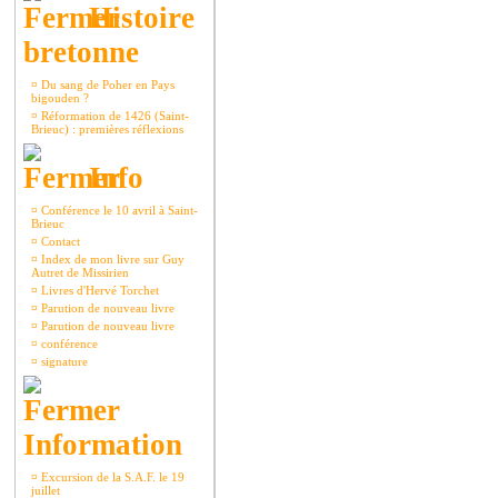
Histoire
bretonne
¤
Du sang de Poher en Pays
bigouden ?
¤
Réformation de 1426 (Saint-
Brieuc) : premières réflexions
Info
¤
Conférence le 10 avril à Saint-
Brieuc
¤
Contact
¤
Index de mon livre sur Guy
Autret de Missirien
¤
Livres d'Hervé Torchet
¤
Parution de nouveau livre
¤
Parution de nouveau livre
¤
conférence
¤
signature
Information
¤
Excursion de la S.A.F. le 19
juillet