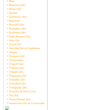
¤
Péan
¤
Pérennou (du)
¤
Périer (du)
¤
Quelen
¤
Quélennec (du)
¤
Raguenel
¤
Roscerff (de)
¤
Rosmadec (de)
¤
Rostrenen (de)
¤
Saint-Alouarn (de)
¤
Saux (le)
¤
Scauff (le)
¤
Sénéchal (le) de Coethélant
¤
Tanguy
¤
Toulgoet (de)
¤
Toutenoultre
¤
Trogoff (de)
¤
Tréanna (de)
¤
Trégain (de)
¤
Trégannez (de)
¤
Trémillec (de)
¤
Trévalloet (de)
¤
Tréziguidy (de)
¤
Tyvarlen de Pont-Croix
¤
Val (du)
¤
Vieux-Chastel (du)
¤
kermorvan (de) en Cornouaille