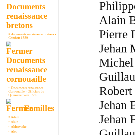
Philipp
Documents
renaissance
Alain 
bretons
Pierre P
¤
documents renaissance bretons -
Combrit 1559
Jehan 
Documents
Michel 
renaissance
Guilla
cornouaille
Robert
¤
Documents renaissance
Cornouaille - Officiers du
Quemenet vers 1530.
Jehan B
Familles
Jehan 
¤
Adam
¤
Alain
¤
Aldroviche
Guilla
¤
Alet