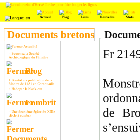
Accueil
Blog
Liens
Nouvelles
Stats
Documents bretons
Documen
Actualité
Fr 214
¤
Soutenez la Société
Archéologique du Finistère
Blog
Monstr
¤
Bientôt ma publication de la
Montre de 1481 en Cornouaille
¤
Hadopi : le black-out
ordonna
Combrit
de Bro
¤
Une deuxième église du XIIIe
siècle à combrit
s’ensui
Documents