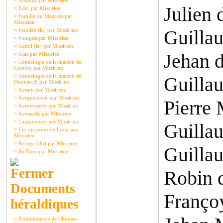
¤
Disquay par Missirien
Julien 
¤
Eder par Missirien
¤
Famille du Mescam par
Missirien
Guilla
¤
Feuillée (la) par Missirien
¤
Fouquet par Missirien
¤
Gentil (le) par Missirien
Jehan 
¤
Glas par Missirien
¤
Généalogie de la maison de
Coetivy par Missirien
¤
Généalogie de la maison de
Guilla
Penmarc'h par Missirien
¤
Keraly par Missirien
¤
Kerguelenen par Missirien
Pierre 
¤
Kernevenoy par Missirien
¤
Kersaudy par Missirien
¤
Langueouez par Missirien
Guillau
¤
Les vicomtes de Léon par
Missirien
¤
Refuge (du) par Missirien
Guilla
¤
du Faou par Missirien
Robin 
Documents
Françoy
héraldiques
¤
Prééminences de Clohars-