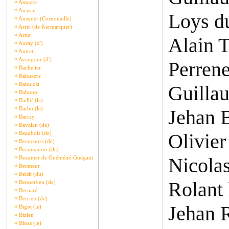
¤
Amezre
¤
Anseau
Loys d
¤
Ansquer (Cornouaille)
¤
Arrel (de Kermarquer)
¤
Artur
Alain T
¤
Auray (d')
¤
Autret
¤
Avaugour (d')
Perrene
¤
Bachelier
¤
Bahuezre
¤
Bahulost
Guilla
¤
Bahuno
¤
Baillif (le)
¤
Barbu (le)
Jehan 
¤
Barray
¤
Bavalan (de)
¤
Beaubois (de)
Olivie
¤
Beaucours (de)
¤
Beaumanoir (de)
Nicolas
¤
Beaumer de Guéméné-Guégant
¤
Becmeur
¤
Beisit (du)
Rolant 
¤
Bennerven (de)
¤
Bernard
¤
Berrien (de)
Jehan 
¤
Bigot (le)
¤
Bizien
¤
Bloas (le)