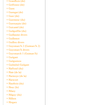
¤
Grandbois (de)
¤
Griffonez (de)
¤
Guen
¤
Guengat (de)
¤
Guer (de)
¤
Guermeur (du)
¤
Guernarpin (de)
¤
Guicastel (de)
¤
Guilguiffin (du)
¤
Guillaume divers
¤
Guillemot
¤
Guillou divers
¤
Guyomarc'h 2 (Guimarc'h 2)
¤
Guyomarc'h divers
¤
Guyomarch 1 (Guimarc'h)
¤
Guégant
¤
Guéguenou
¤
Guéméné-Guégant
¤
Haffond (du)
¤
Haie (de la)
¤
Harmoye (de la)
¤
Harscoet
¤
Hautbois (du)
¤
Heuc (le)
¤
Hilary
¤
Hilguy (du)
¤
Hillion
¤
Hirgarz