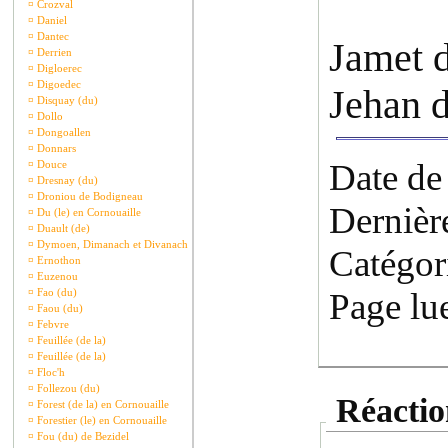
¤
Crozval
¤
Daniel
¤
Dantec
Jamet d
¤
Derrien
¤
Digloerec
¤
Digoedec
Jehan 
¤
Disquay (du)
¤
Dollo
¤
Dongoallen
¤
Donnars
Date de
¤
Douce
¤
Dresnay (du)
¤
Droniou de Bodigneau
Dernièr
¤
Du (le) en Cornouaille
¤
Duault (de)
¤
Dymoen, Dimanach et Divanach
Catégor
¤
Ernothon
¤
Euzenou
¤
Fao (du)
Page lu
¤
Faou (du)
¤
Febvre
¤
Feuillée (de la)
¤
Feuillée (de la)
¤
Floc'h
¤
Follezou (du)
Réaction
¤
Forest (de la) en Cornouaille
¤
Forestier (le) en Cornouaille
¤
Fou (du) de Bezidel