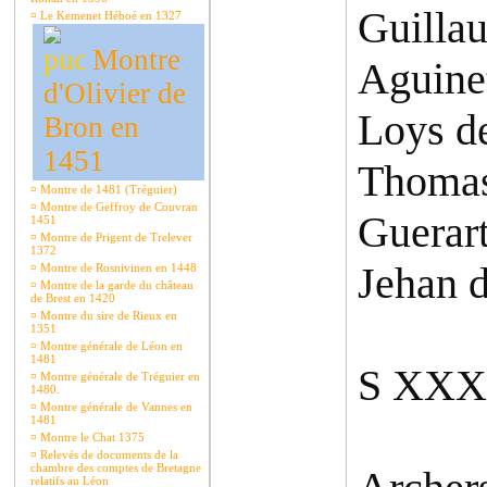
Guillau
¤
Le Kemenet Héboé en 1327
Montre
Aguine
d'Olivier de
Loys d
Bron en
1451
Thomas
¤
Montre de 1481 (Tréguier)
¤
Montre de Geffroy de Couvran
Guerart
1451
¤
Montre de Prigent de Trelever
1372
Jehan d
¤
Montre de Rosnivinen en 1448
¤
Montre de la garde du château
de Brest en 1420
¤
Montre du sire de Rieux en
1351
¤
Montre générale de Léon en
1481
S XXX
¤
Montre générale de Tréguier en
1480.
¤
Montre générale de Vannes en
1481
¤
Montre le Chat 1375
¤
Relevés de documents de la
chambre des comptes de Bretagne
relatifs au Léon