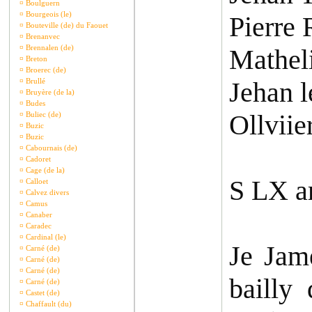
¤
Boulguern
¤
Bourgeois (le)
Pierre 
¤
Bouteville (de) du Faouet
¤
Brenanvec
¤
Brennalen (de)
Mathel
¤
Breton
¤
Broerec (de)
¤
Brullé
Jehan l
¤
Bruyère (de la)
¤
Budes
Ollvii
¤
Buliec (de)
¤
Buzic
¤
Buzic
¤
Cabournais (de)
¤
Cadoret
¤
Cage (de la)
S LX a
¤
Calloet
¤
Calvez divers
¤
Camus
¤
Canaber
¤
Caradec
¤
Cardinal (le)
Je Jam
¤
Carné (de)
¤
Carné (de)
¤
Carné (de)
bailly
¤
Carné (de)
¤
Castet (de)
¤
Chaffault (du)