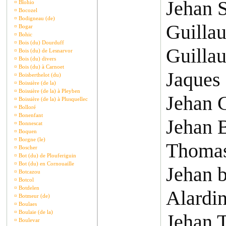
Jehan 
¤
Blohio
¤
Bocozel
¤
Bodigneau (de)
Guilla
¤
Bogar
¤
Bohic
¤
Bois (du) Dourduff
Guilla
¤
Bois (du) de Lesnarvor
¤
Bois (du) divers
¤
Bois (du) à Carnoet
Jaques
¤
Boisberthelot (du)
¤
Boissière (de la)
¤
Boissière (de la) à Pleyben
Jehan 
¤
Boissière (de la) à Plusquellec
¤
Bolloré
¤
Bonenfant
Jehan 
¤
Bonnescat
¤
Boquen
¤
Borgne (le)
Thoma
¤
Boscher
¤
Bot (du) de Plouferiguin
¤
Bot (du) en Cornouaille
Jehan b
¤
Botcazou
¤
Botcol
¤
Botdelen
Alardi
¤
Botmeur (de)
¤
Boulaes
¤
Boulaie (de la)
Jehan T
¤
Boulevar