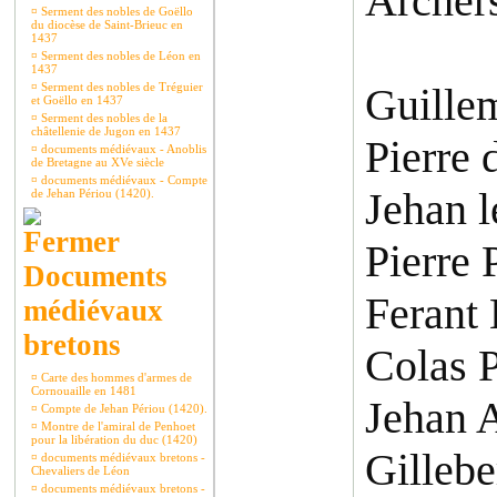
Archer
¤
Serment des nobles de Goëllo
du diocèse de Saint-Brieuc en
1437
¤
Serment des nobles de Léon en
1437
¤
Serment des nobles de Tréguier
Guille
et Goëllo en 1437
¤
Serment des nobles de la
châtellenie de Jugon en 1437
Pierre 
¤
documents médiévaux - Anoblis
de Bretagne au XVe siècle
¤
documents médiévaux - Compte
Jehan l
de Jehan Périou (1420).
Pierre 
Documents
Ferant
médiévaux
bretons
Colas 
¤
Carte des hommes d'armes de
Cornouaille en 1481
Jehan 
¤
Compte de Jehan Périou (1420).
¤
Montre de l'amiral de Penhoet
pour la libération du duc (1420)
Gillebe
¤
documents médiévaux bretons -
Chevaliers de Léon
¤
documents médiévaux bretons -