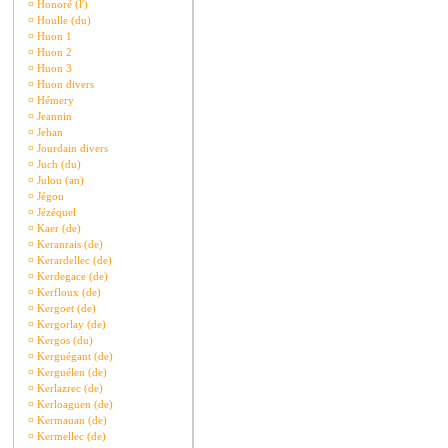
¤
Honoré (l')
¤
Houlle (du)
¤
Huon 1
¤
Huon 2
¤
Huon 3
¤
Huon divers
¤
Hémery
¤
Jeannin
¤
Jehan
¤
Jourdain divers
¤
Juch (du)
¤
Julou (an)
¤
Jégou
¤
Jézéquel
¤
Kaer (de)
¤
Keranrais (de)
¤
Kerardellec (de)
¤
Kerdegace (de)
¤
Kerfloux (de)
¤
Kergoet (de)
¤
Kergorlay (de)
¤
Kergos (du)
¤
Kerguégant (de)
¤
Kerguélen (de)
¤
Kerlazrec (de)
¤
Kerloaguen (de)
¤
Kermauan (de)
¤
Kermellec (de)