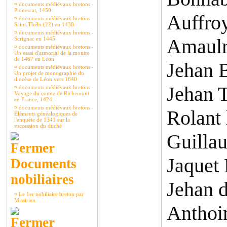
¤
documents médiévaux bretons -
Plouescat, 1450
Auffro
¤
documents médiévaux bretons -
Saint-Thélo (22) en 1438
¤
documents médiévaux bretons -
Amaulr
Scrignac en 1445
¤
documents médiévaux bretons -
Un essai d'armorial de la montre
de 1467 en Léon
Jehan B
¤
documents médiévaux bretons -
Un projet de monographie du
diocèse de Léon vers 1640
Jehan T
¤
documents médiévaux bretons -
Voyage du comte de Richemont
en France, 1424.
¤
documents médiévaux bretons -
Rolant 
Éléments généalogiques de
l'enquête de 1341 sur la
succession du duché
Guilla
Jaquet 
Documents
nobiliaires
Jehan 
¤
Le 1er nobiliaire breton par
Missirien
Anthoin